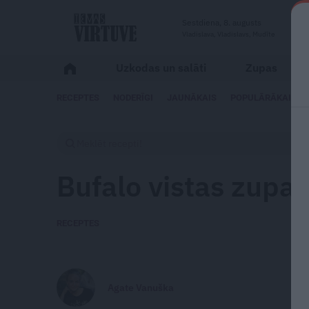
Sestdiena, 8. augusts
Vladislava, Vladislavs, Mudīte
Uzkodas un salāti
Zupas
RECEPTES
NODERĪGI
JAUNĀKAIS
POPULĀRĀKAIS
Bufalo vistas zupa a
RECEPTES
Agate Vanuška