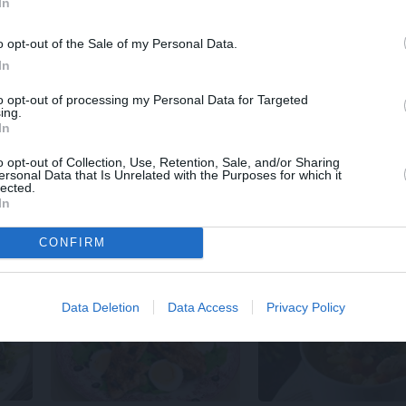
In
o opt-out of the Sale of my Personal Data.
IENI
In
to opt-out of processing my Personal Data for Targeted
ing.
In
o opt-out of Collection, Use, Retention, Sale, and/or Sharing
ersonal Data that Is Unrelated with the Purposes for which it
lected.
In
FOTORECEPTES
VAKARIŅAS
Vista sāls mīklas garozā
Vistas fileja
saldskāb
CONFIRM
r un
— fotorecepte soli pa
mērcē. Ekonomiski u
solim
garšīgi!
Data Deletion
Data Access
Privacy Policy