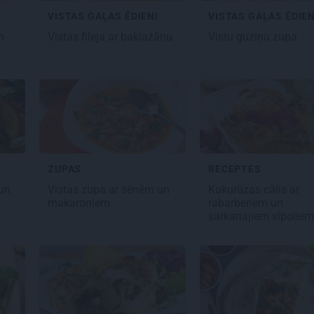
VISTAS GAĻAS ĒDIENI
VISTAS GAĻAS ĒDIEN
n
Vistas fileja ar baklažānu
Vistu guziņu
zupa
ZUPAS
RECEPTES
un
Vistas zupa ar sēnēm un
Kukurūzas cālis ar
makaroniem
rabarberiem un
sarkanajiem sīpolie