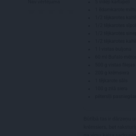
Nav vērtējuma
5
vidēji kartupeļi
1 ēdamkarote
milt
1/2 tējkarotes
kaltē
1/2 tējkarotes
sīpol
1/2 tējkarotes
sinep
1/2 tējkarotes
kaltē
1 l
vistas buljona
60 ml
Bufalo mērc
500 g
vistas filejas
200 g
krēmsiera
1 tējkarote
sāls
100 g
zilā siera
pētersīļi pasniegša
Būtībā tas ir dārzeņu
krēmsiers, bet rakstur
pa virsu kaisa sadrupin