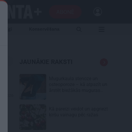
ABONĒ
aršīgi
Konservēšana
JAUNĀKIE RAKSTI
Mugurkaula stenoze un
osteoporoze – kā atpazīt un
ārstēt biežākās muguras
05.2026
kaites senioriem
Kā pareizi veidot un apgriezt
ķiršu vainagu pēc ražas