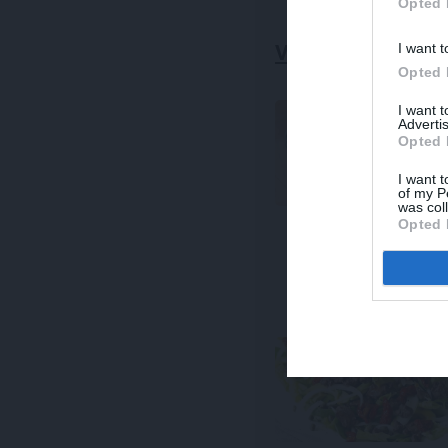
Opted 
I want t
VISTAS GAĻAS ĒD
Opted 
I want 
Advertis
Opted 
I want t
of my P
was col
Opted 
VAKARIŅAS
Sātīgs
sautējums
visai
ģimenei! 10 receptes a
bez gaļas