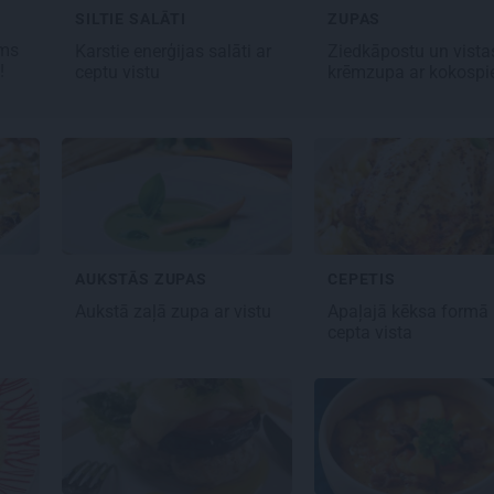
SILTIE SALĀTI
ZUPAS
ms
Karstie enerģijas salāti
ar
Ziedkāpostu un vista
!
ceptu vistu
krēmzupa ar kokosp
AUKSTĀS ZUPAS
CEPETIS
Aukstā zaļā zupa
ar vistu
Apaļajā
kēksa formā
cepta vista