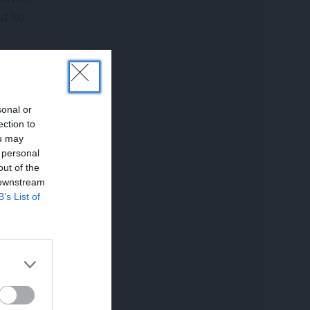
ut ko
sonal or
ection to
u,
ou may
 personal
mērci.
out of the
 downstream
tla un
B’s List of
 tad