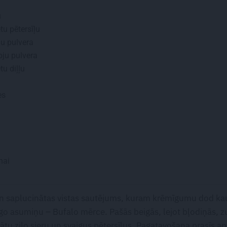
u
tu pētersīļu
u pulvera
ju pulvera
tu diļļu
es
nai
 un saplucinātas vistas sautējums, kuram krēmīgumu dod ka
īgo asumiņu – Bufalo mērce. Pašās beigās, lejot bļodiņās, z
ātu zilo sieru un svaigus pētersīļus. Pagatavošana prasīs a