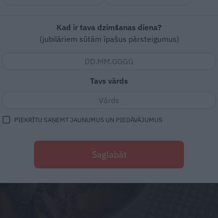
Kad ir tava dzimšanas diena?
(jubilāriem sūtām īpašus pārsteigumus)
Tavs vārds
PIEKRĪTU SAŅEMT JAUNUMUS UN PIEDĀVĀJUMUS
Saglabāt