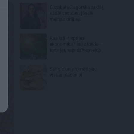
Elizabete Zagorska atklāj,
kādēļ sestdien jāvelk
melnas drēbes
Kas īsti ir aprites
ekonomika? Īsā atbilde –
tavs jaunais dzīvesveids
Sulīgie un aromātiskie
vistas
plācenīši