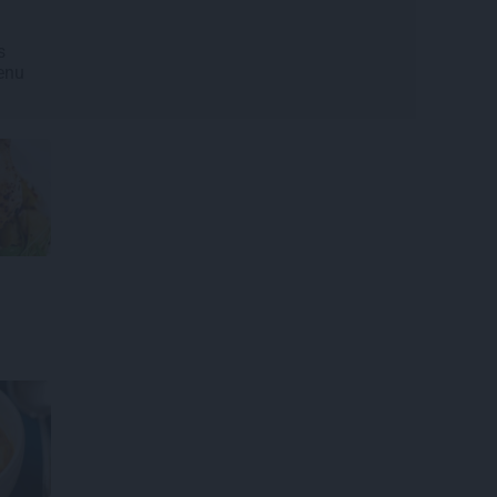
s
ienu