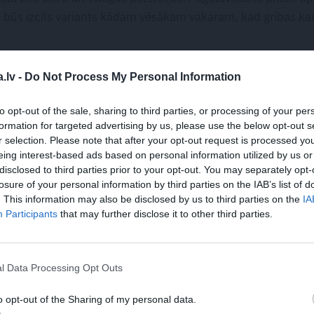
 būs izcils variants kādam vēsākam vakaram, kad gribas ka
.lv -
Do Not Process My Personal Information
selerijas kātus un kartupeļus sagriež nelielos vienādos
us ieliek atsevišķā traukā vēlākam.
to opt-out of the sale, sharing to third parties, or processing of your per
formation for targeted advertising by us, please use the below opt-out s
elas uguns izkausē sviestu kopā ar olīveļļu. Pievieno sīpol
r selection. Please note that after your opt-out request is processed y
ānus, cep apmēram 7 minūtes.
eing interest-based ads based on personal information utilized by us or
 garšvielas, pēc tam pievieno vistas buljonu un Bufalo 
disclosed to third parties prior to your opt-out. You may separately opt-
losure of your personal information by third parties on the IAB’s list of
filejas, uzliek vāku un vāra 15 minūtes. Izņem vistu no ka
. This information may also be disclosed by us to third parties on the
IA
plucina.
Participants
that may further disclose it to other third parties.
us un vāra 10 minūtes.
u un saplucināto vistu, labi izmaisa. Vāra vēl 2 minūtes,
l Data Processing Opt Outs
asniedz ar virsū sadrupinātu zilo sieru un sakapātiem
o opt-out of the Sharing of my personal data.