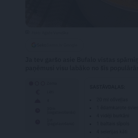
Foto: Agate Vanuška
Seko
Santa.lv Google
Ja tev garšo asie Bufalo vistas spārniņ
paņēmusi visu labāko no šīs populārā
Zema
SASTĀVDAĻAS:
Lēti
20 ml
olīveļļas
4
1 ēdamkarote
svie
30m
(sagatavošanās)
4
vidēji burkāni
1st
1
baltais sīpols
(pagatavošana)
4
selerijas kāti