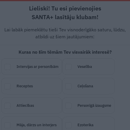
Lieliski! Tu esi pievienojies
Rīga +20°C
Daļēji saulains, R/DR vējš, 4.21 m/s
SANTA+ lasītāju klubam!
Pamatēdieni
Deserti
Padomi
Ātri un g
Lai labāk piemeklētu tieši Tev visnoderīgāko saturu, lūdzu,
atbildi uz šiem jautājumiem:
Kuras no šīm tēmām Tev visvairāk interesē?
Intervijas ar personībām
Veselība
r zilo sieru
Receptes
Ceļošana
SAGLABĀ RAKSTU
DALĪTIES
26.
Attiecības
Personīgā izaugsme
Māja, dārzs un interjers
Ezoterika