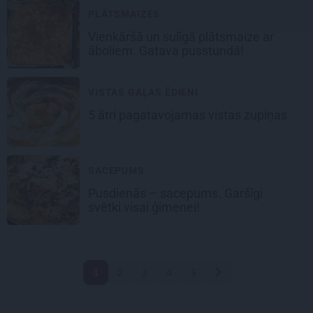
PLĀTSMAIZES
Vienkāršā un sulīgā
plātsmaize ar
āboliem
. Gatava pusstundā!
VISTAS GAĻAS ĒDIENI
5 ātri pagatavojamas
vistas zupiņas
SACEPUMS
Pusdienās –
sacepums
. Garšīgi
svētki visai ģimenei!
1
2
3
4
5
Nākamā