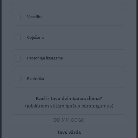
Veselība
Siera kūkas
saldējums
ar ogu pildījumu.
Brīvdienu sapnis!
1
Ceļošana
RECEPTES
Personīgā izaugsme
Ezoterika
Kad ir tava dzimšanas diena?
(jubilāriem sūtām īpašus pārsteigumus)
Sulīgas maltās gaļas bumbiņas krēmīgā
sēņu un sinepju mērcē
Tavs vārds