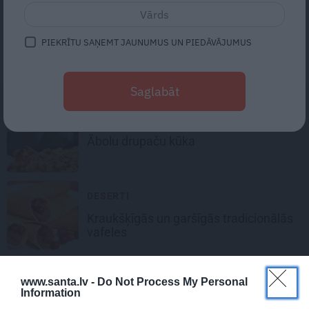
PICAS
PIEKRĪTU SAŅEMT JAUNUMUS UN PIEDĀVĀJUMUS
Ātrā picas mīkla,
kas izdodas
vienmēr!
Saglabāt
ĀBOLKŪKAS
Ābolu
drupaču kūka
DESERTI
Kraukšķīgās un garšīgās
tradicionālās
vafeles
SIERA KŪKAS
www.santa.lv -
Do Not Process My Personal
Information
Ceptā maskarpones
siera kūka
.
1