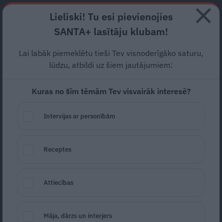
Abonē
Lieliski! Tu esi pievienojies
SANTA+ lasītāju klubam!
HOROSKOPI
TESTI
RECEPTES
NODERĪGI
JAUNĀKAIS
POPU
Lai labāk piemeklētu tieši Tev visnoderīgāko saturu,
lūdzu, atbildi uz šiem jautājumiem:
MEKLĒT RECEPTI
Kuras no šīm tēmām Tev visvairāk interesē?
Daudzveidīgs un plašs recepšu klāsts visām
gaumēm.Ģimenes ēdienu receptes, kas iederas bērnu
Intervijas ar personībām
ēdienkartē un guvušas to atsaucību.
Receptes
SALDĒJUMI
Attiecības
Māja, dārzs un interjers