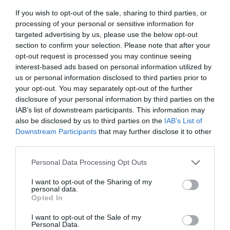
Garantēti laba!
If you wish to opt-out of the sale, sharing to third parties, or
processing of your personal or sensitive information for
targeted advertising by us, please use the below opt-out
section to confirm your selection. Please note that after your
opt-out request is processed you may continue seeing
interest-based ads based on personal information utilized by
KAUT KAS NO NEKĀ
us or personal information disclosed to third parties prior to
Krēmīgā kartupeļu zupa – tikai četras
your opt-out. You may separately opt-out of the further
sastāvdaļas!
disclosure of your personal information by third parties on the
IAB’s list of downstream participants. This information may
also be disclosed by us to third parties on the
IAB’s List of
PANKŪKAS
Downstream Participants
that may further disclose it to other
Pankūku rīts!
10 receptes – plānās,
third parties.
pufīgās, pildītās un vēl, un vēl!
Personal Data Processing Opt Outs
I want to opt-out of the Sharing of my
BRĪVDIENAS
personal data.
Opted In
Svētku roze
no plānajām pankūkām
I want to opt-out of the Sale of my
Personal Data.