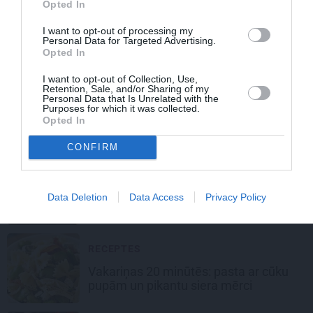
Opted In
RECEPTES
I want to opt-out of processing my
Lēcu zupa tomātos ar kokosriekstu
Personal Data for Targeted Advertising.
pienu
Opted In
I want to opt-out of Collection, Use,
Retention, Sale, and/or Sharing of my
VAKARIŅAS
Personal Data that Is Unrelated with the
Purposes for which it was collected.
Kupāti un kartupeļi itāļu stilā – gardas
Opted In
vakariņas vienā pannā
CONFIRM
KARSTMAIZES
Brokastu karstmaizes jaunā līmenī –
Data Deletion
Data Access
Privacy Policy
ar šķiņķi un sieru
RECEPTES
Vakariņas 20 minūtēs: pasta ar cūku
pupām un pikantu siera mērci