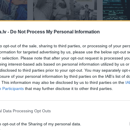
.lv -
Do Not Process My Personal Information
 starp
Mātes loma toreiz un
Čatbots k
stāko, bet
tagad.
No mājsaimnieces
draugs
: kā
mdē.» Dūla
līdz karjeras sievietei
meklē emo
to opt-out of the sale, sharing to third parties, or processing of your per
formation for targeted advertising by us, please use the below opt-out s
grāfe
atbalstu m
r selection. Please note that after your opt-out request is processed y
intelektā?
eing interest-based ads based on personal information utilized by us or
disclosed to third parties prior to your opt-out. You may separately opt-
ĪBAS
BĒRNA VESELĪBA
losure of your personal information by third parties on the IAB’s list of
. This information may also be disclosed by us to third parties on the
IA
Participants
that may further disclose it to other third parties.
l Data Processing Opt Outs
o opt-out of the Sharing of my personal data.