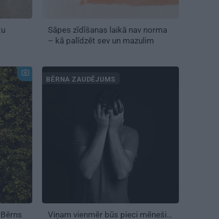
tu
Sāpes zīdīšanas laikā nav norma
– kā palīdzēt sev un mazulim
BĒRNA ZAUDĒJUMS
: Bērns
Viņam vienmēr būs pieci mēneši…