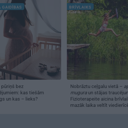
 GAIDĪBAS
BRĪVLAIKS
 pūriņš bez
Nobrāztu ceļgalu vietā –
a
lējumiem: kas tiešām
mugura
un stājas traucēju
gs un kas – lieks?
Fizioterapeite aicina brīvla
mazāk laika veltīt viedier