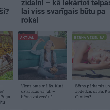
zīdaini – kā iekārtot telpa
ši?
lai viss svarīgais būtu pa
rokai
AKTUĀLI
BĒRNA VESELĪBA
 –
Viens pats mājās. Kurš
Bērns pārkarsis un
ne?
uztraucas vairāk –
apdedzis saulē. Kā
e Puga
bērns vai vecāki?
rīkoties?
mītu