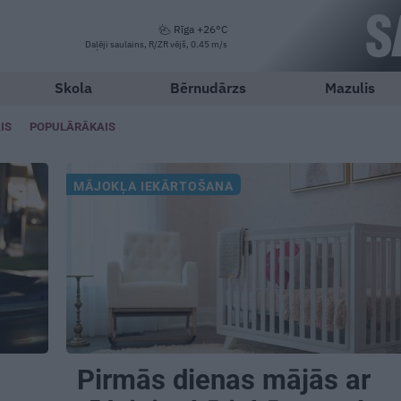
Rīga +26°C
Daļēji saulains, R/ZR vējš, 0.45 m/s
Skola
Bērnudārzs
Mazulis
IS
POPULĀRĀKAIS
MĀJOKĻA IEKĀRTOŠANA
Pirmās dienas mājās ar