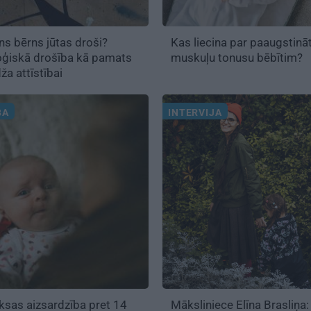
ns bērns jūtas droši?
Kas liecina par paaugstinā
oģiskā drošība kā pamats
muskuļu tonusu bēbītim?
ža attīstībai
BA
INTERVIJA
sas aizsardzība pret 14
Māksliniece Elīna Brasliņa