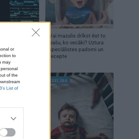
ā
labākais
Vai mazulis drīkst ēst to
pēc jaunieši
pašu, ko vecāki? Uztura
cionālu
speciālistes padomi un
sonal or
ection to
ākslīgajā
recepte
ou may
 personal
out of the
BĒRNA VESELĪBA
 downstream
B’s List of