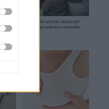
Vai mazulis attīstās atbilstoši?
virs 38
Signāli, kam pievērst uzmanību