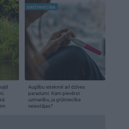
GRŪTNIECĪBA
paļā
Auglību ietekmē arī dzīves
mi.
paradumi. Kam pievērst
ikā
uzmanību, ja grūtniecība
īcēm
neiestājas?