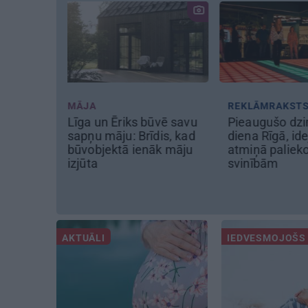
REKLĀMRAKSTS
REKLĀMRAKS
būvē savu
Pieaugušo dzimšanas
Pirts sezona
dis, kad
diena Rīgā, idejas
āk māju
atmiņā paliekošām
svinībām
AKTUĀLI
IEDVESMOJOŠS 