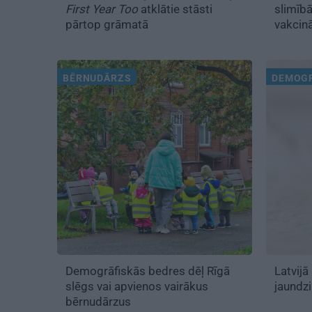
First Year Too
atklātie stāsti
slimībā
pārtop grāmatā
vakcin
BĒRNUDĀRZS
DEMOGR
Demogrāfiskās bedres dēļ Rīgā
Latvijā
slēgs vai apvienos vairākus
jaundz
bērnudārzus