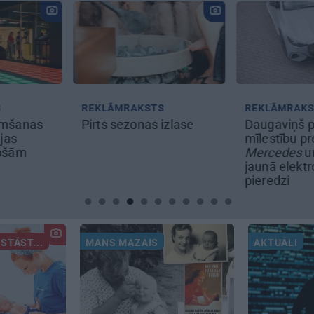
TS
REKLĀMRAKSTS
REKLĀMRA
s izlase
Daugaviņš par
Škoda mai
mīlestību pret
noteikumus
Mercedes
un
kosmisko
pilsētas e
jaunā elektroauto
Epiq
pieredzi
STĀST...
MANS MAZAIS
AKTUĀLI