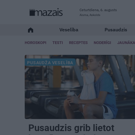
Ceturtdiena, 6. augusts
Aisma, Askolds
Veselība
Pusaudzis
HOROSKOPI
TESTI
RECEPTES
NODERĪGI
JAUNĀKA
PUSAUDŽA VESELĪBA
Pusaudzis grib lietot