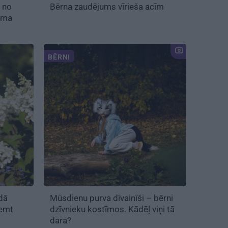
ē no
Bērna zaudējums vīrieša acīm
isma
BĒRNI
dā
Mūsdienu purva dīvainīši – bērni
ņemt
dzīvnieku kostīmos. Kādēļ viņi tā
dara?