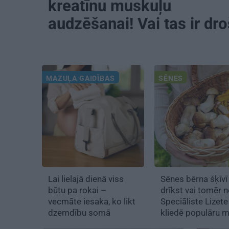
kreatīnu muskuļu
audzēšanai! Vai tas ir dro
MAZUĻA GAIDĪBAS
SĒNES
Lai lielajā dienā viss
Sēnes bērna šķīvī
būtu pa rokai –
drīkst vai tomēr 
vecmāte iesaka, ko likt
Speciāliste Lizet
dzemdību somā
kliedē populāru 