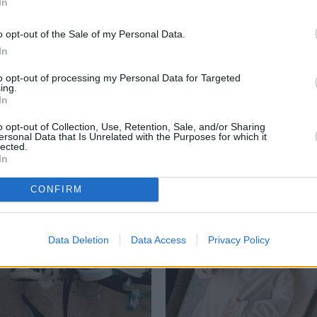
In
o opt-out of the Sale of my Personal Data.
In
– robežpārkāpēja? Kā
Rīcības plāns, ja zīdainim ir
mazbērnu gudri un bez
paaugstināta temperatūra 
to opt-out of processing my Personal Data for Targeted
ing.
m ar bērniem
°C
In
o opt-out of Collection, Use, Retention, Sale, and/or Sharing
ersonal Data that Is Unrelated with the Purposes for which it
lected.
In
ŽI
BĒRNA ATTĪSTĪBA
CONFIRM
Data Deletion
Data Access
Privacy Policy