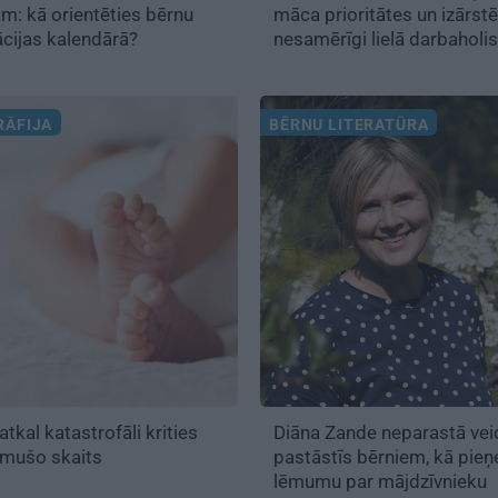
m: kā orientēties bērnu
māca prioritātes un izārst
ācijas kalendārā?
nesamērīgi lielā darbahol
ĀFIJA
BĒRNU LITERATŪRA
 atkal katastrofāli krities
Diāna Zande neparastā vei
imušo skaits
pastāstīs bērniem, kā pie
lēmumu par mājdzīvnieku