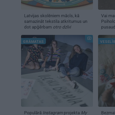
Latvijas skolēniem mācīs, kā
Vai ma
samazināt tekstila atkritumus un
Psihol
dot apģērbam
otro dzīvi
pusaud
GRĀMATAS
VESELĪ
Populārā
Instagram
projekta
My
Bezmak