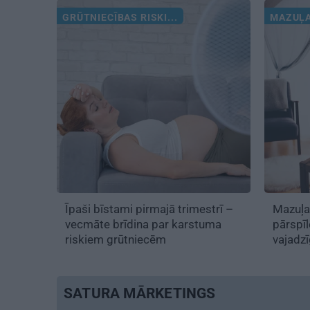
GRŪTNIECĪBAS RISKI...
MAZUĻA
Īpaši bīstami pirmajā trimestrī –
Mazuļa
vecmāte brīdina par karstuma
pārspī
riskiem grūtniecēm
vajadzī
SATURA MĀRKETINGS