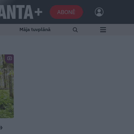
ABONĒ
Māja tuvplānā
»