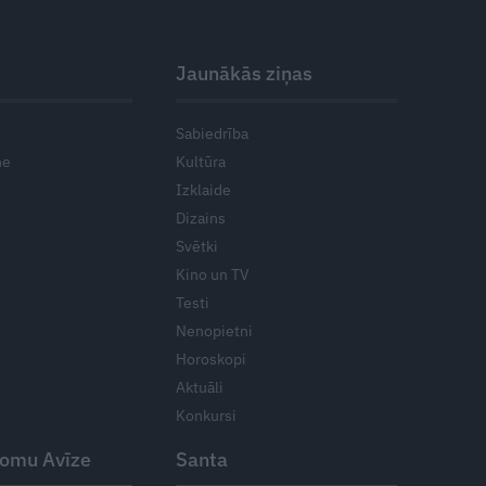
Jaunākās ziņas
Sabiedrība
ne
Kultūra
Izklaide
Dizains
Svētki
Kino un TV
Testi
Nenopietni
Horoskopi
Aktuāli
Konkursi
domu Avīze
Santa