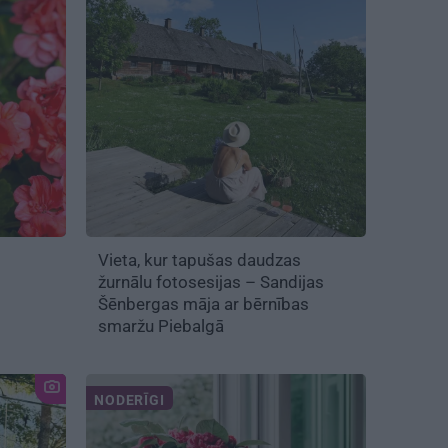
Vieta, kur tapušas daudzas
žurnālu fotosesijas – Sandijas
Šēnbergas māja ar bērnības
smaržu Piebalgā
NODERĪGI