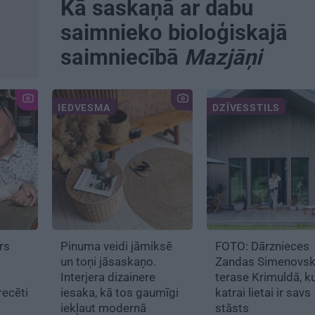
Kā saskaņā ar dabu
saimnieko bioloģiskajā
saimniecībā
Mazjāņi
IEDVESMA
DZĪVESSTILS
rs
Pinuma veidi jāmiksē
FOTO: Dārznieces
un toņi jāsaskaņo.
Zandas Simenovs
Interjera dizainere
terase Krimuldā, k
ecēti
iesaka, kā tos gaumīgi
katrai lietai ir savs
iekļaut modernā
stāsts