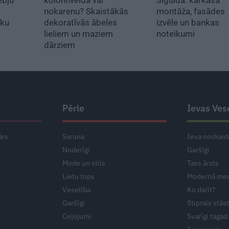
nokarenu? Skaistākās
montāža, fasādes
uku
dekoratīvās ābeles
izvēle un bankas
ē
lieliem un maziem
noteikumi
dārziem
Pērle
Ievas Ves
ārs
Saruna
Ieva noskaid
Noderīgi
Garšīgi
Mode un stils
Tavs ārsts
Lietu tops
Modernā med
Veselība
Ko darīt?
Garšīgi
Stiprais stās
Ceļojumi
Svarīgi tagad