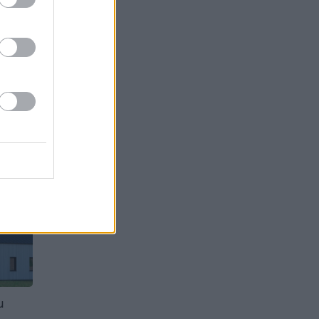
 –
reizi
rnes
A
u