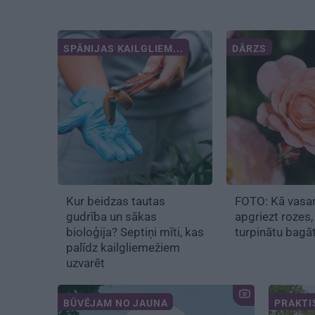
SPĀNIJAS KAILGLIEM...
DĀRZS
Kur beidzas tautas
FOTO:
Kā vasar
gudrība un sākas
apgriezt rozes
,
bioloģija? Septiņi mīti, kas
turpinātu bagāt
palīdz kailgliemežiem
uzvarēt
BŪVĒJAM NO JAUNA
PRAKTI