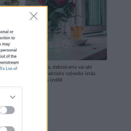
sonal or
ection to
ou may
 personal
out of the
 downstream
savu
Ilgmūžība, dabiskums vai abi
B’s List of
ājas
kopā? Praktisks ceļvedis īstās
palodzes izvēlē