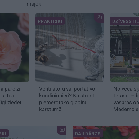
mājoklī
PRAKTISKI
DZĪVESSTI
ā pareizi
Ventilatoru vai portatīvo
No veca šķ
 lai tās
kondicionieri? Kā atrast
terasei – 
īgi ziedēt
piemērotāko glābiņu
vasaras o
karstumā
Medemci
SKI
DAIĻDĀRZS