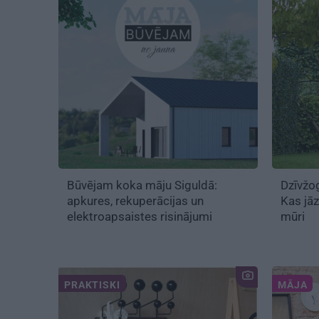
Būvējam koka māju Siguldā:
Dzīvžog
apkures, rekuperācijas un
Kas jāz
elektroapsaistes risinājumi
mūri
PRAKTISKI
MĀJA