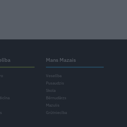
elība
Mans Mazais
ro
Veselība
Pusaudzis
Skola
icīna
Bērnudārzs
Mazulis
ts
Grūtniecība