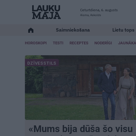
Ceturtdiena, 6. augusts
Aisma, Askolds
Saimniekošana
Lietu tops
HOROSKOPI
TESTI
RECEPTES
NODERĪGI
JAUNĀKA
DZĪVESSTILS
«Mums bija dūša šo visu