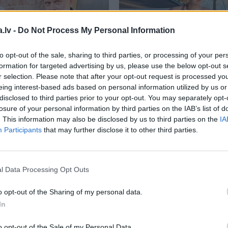
.lv -
Do Not Process My Personal Information
to opt-out of the sale, sharing to third parties, or processing of your per
formation for targeted advertising by us, please use the below opt-out s
r selection. Please note that after your opt-out request is processed y
eing interest-based ads based on personal information utilized by us or
disclosed to third parties prior to your opt-out. You may separately opt-
losure of your personal information by third parties on the IAB’s list of
ā Igo dzīvo stilīgajā
FOTO: Slavenības parāda 
. This information may also be disclosed by us to third parties on the
IA
ā Mežotnes pagastā. Te
īpašumu terases. Tur apst
Participants
that may further disclose it to other third parties.
a filma
Ceplis
!
laiks
l Data Processing Opt Outs
INTERJERA DIZAINS
DAIĻDĀRZS
o opt-out of the Sharing of my personal data.
In
o opt-out of the Sale of my Personal Data.