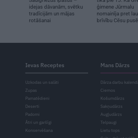
idejas dāvanām, svētku
ģimene Jūrmalu
tradīcijām un mājas
nomainīja pret la
rotāšanai
brīvību Cēsu pus
Ievas Receptes
Mans Dārzs
Uzkodas un salāti
Dārza darbu kalend
Zupas
Ciemos
Pamatēdieni
Košumdārzs
Deserti
Sakņudārzs
Padomi
Augļudārzs
Ātri un garšīgi
Telpaugi
Konservēšana
Lietu tops