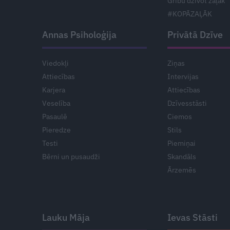
Gribu dzīvot zaļāk
#KOPĀZAĻĀK
Annas Psiholoģija
Privātā Dzīve
Viedokļi
Ziņas
Attiecības
Intervijas
Karjera
Attiecības
Veselība
Dzīvesstāsti
Pasaulē
Ciemos
Pieredze
Stils
Testi
Piemiņai
Bērni un pusaudži
Skandāls
Ārzemēs
Lauku Māja
Ievas Stāsti