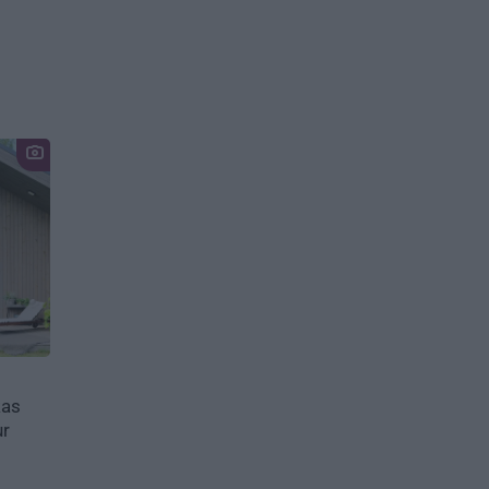
kas
ur