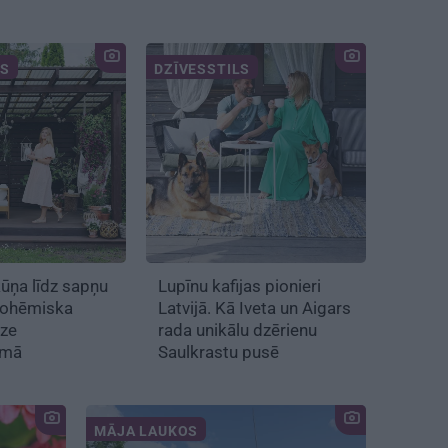
LS
DZĪVESSTILS
ūņa līdz sapņu
Lupīnu kafijas pionieri
bohēmiska
Latvijā. Kā Iveta un Aigars
āze
rada unikālu dzērienu
emā
Saulkrastu pusē
MĀJA LAUKOS