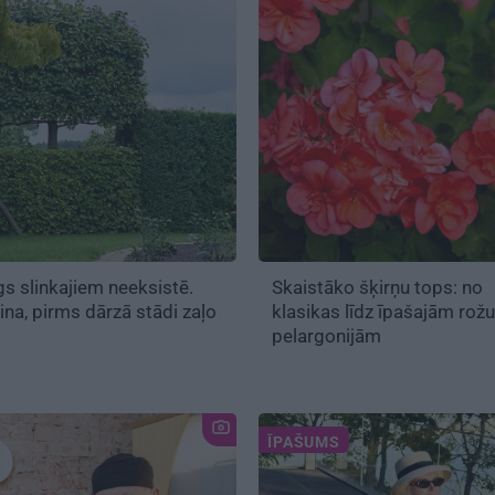
s slinkajiem neeksistē.
Skaistāko šķirņu tops: no
ina, pirms dārzā stādi zaļo
klasikas līdz īpašajām rožu
pelargonijām
ĪPAŠUMS