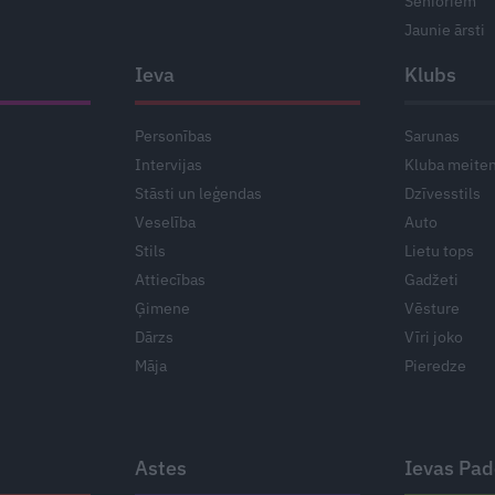
Senioriem
Jaunie ārsti
Ieva
Klubs
Personības
Sarunas
Intervijas
Kluba meite
Stāsti un leģendas
Dzīvesstils
Veselība
Auto
Stils
Lietu tops
Attiecības
Gadžeti
Ģimene
Vēsture
Dārzs
Vīri joko
Māja
Pieredze
Astes
Ievas Pa