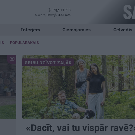
Rīga +19°C
Skaidrs, DR vējš, 3.61 m/s
Interjers
Ciemojamies
Ceļvedis
IS
POPULĀRĀKAIS
GRIBU DZĪVOT ZAĻĀK
«Dacīt, vai tu vispār ravē?