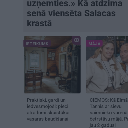
uzņemties.» Kā atdzima
senā viensēta Salacas
krastā
IETEIKUMS
MĀJA
Praktiski, gardi un
CIEMOS:
Kā Elmā
iedvesmojoši: pieci
Tannis ar sievu
atradumi skaistākai
saimnieko varenā
vasaras baudīšanai
četrstāvu mājā.
Pr
jau 2 gadus!