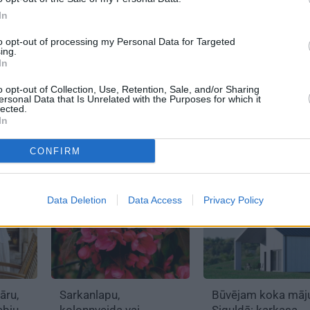
In
to opt-out of processing my Personal Data for Targeted
ing.
ai
Latvietis praktiskais un
Šikās omīšu puķes
In
Kā
elegantais. 10 soļi līdz
pelargonijas. Kā pa
gi
mūsdienīgi latviskam
kopt, un kuras šķi
o opt-out of Collection, Use, Retention, Sale, and/or Sharing
ersonal Data that Is Unrelated with the Purposes for which it
nieku
interjeram
izvēlēties?
lected.
In
CONFIRM
DAIĻDĀRZS
BŪVĒJAM NO JAUN
Data Deletion
Data Access
Privacy Policy
āru,
Sarkanlapu,
Būvējam koka māj
ebju
kolonnveida vai
Siguldā: karkasa