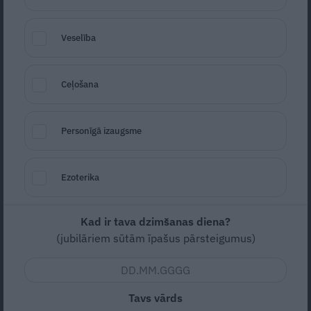
Veselība
Ceļošana
Personīgā izaugsme
Borščs
Foto: Gvido Kajons
Seko
Santa.lv Google
Ezoterika
Vidēja
Vidējas
Kad ir tava dzimšanas diena?
(jubilāriem sūtām īpašus pārsteigumus)
4
2st (sagatavošanās)
50m (pagatavošana)
2st 50m (kopā)
Tavs vārds