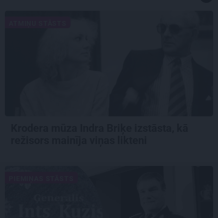
ATMIŅU STĀSTS
Krodera mūza Indra Briķe izstāsta, kā
režisors mainīja viņas likteni
PIEMIŅAS STĀSTS