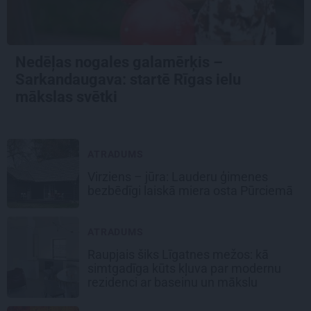
Nedēļas nogales galamērķis –
Sarkandaugava: startē Rīgas ielu
mākslas svētki
ATRADUMS
Virziens – jūra: Lauderu ģimenes
bezbēdīgi laiskā miera osta Pūrciemā
ATRADUMS
Raupjais šiks Līgatnes mežos: kā
simtgadīga kūts kļuva par modernu
rezidenci ar baseinu un mākslu