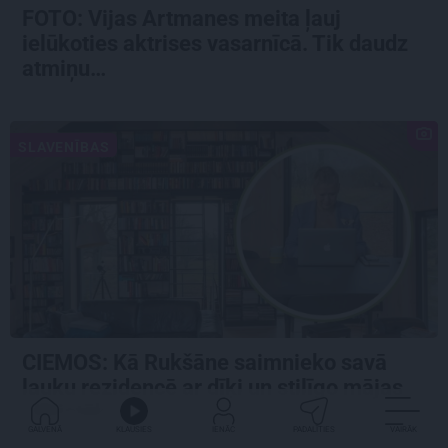
FOTO:
Vijas Artmanes meita
ļauj
ielūkoties aktrises vasarnīcā. Tik daudz
atmiņu…
SLAVENĪBAS
CIEMOS: Kā Rukšāne saimnieko savā
lauku rezidencē ar dīķi un stilīgo mājas
bibliotēku
GALVENĀ
KLAUSIES
IENĀC
PADALĪTIES
VAIRĀK