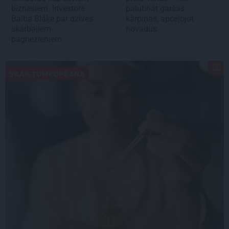
biznesiem. Investore
palutināt garšas
Baiba Blāķe par dzīves
kārpiņas, apceļojot
skarbajiem
novadus
pagriezieniem
SKAISTUMKOPŠANA