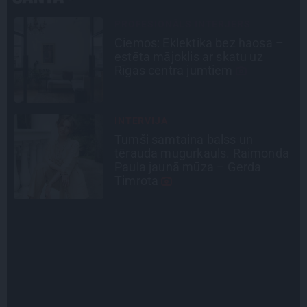
CIEMOS
«Vectēvam vajadzēja to vērienu
būvējot.» Kā Grišānu ģimene
atjauno senās dzimtas mājas
SLAVENĪBU MĪLUĻI
«Cilvēki mēdz sāpināt, bet suns
a
mīl, neskatoties ne uz ko.»
Nikolaja Puzikova un sievas
Gitas mīlules – Faira un Late
LEĢENDAS STĀSTS
Mistika un atrastie radi. Kā
«Likteņa līdumnieki» mainīja
pašu aktieru dzīves