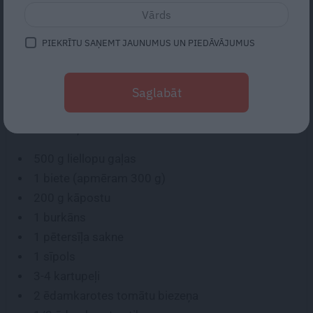
5
vērtējums (
5
)
PIEKRĪTU SAŅEMT JAUNUMUS UN PIEDĀVĀJUMUS
Veselīga, sātīga un koša zupa – kā radīta aukstam
laikam, lai sasildītos pie ģimenes pusdienu galda.
Saglabāt
SASTĀVDAĻAS:
500 g
liellopu gaļas
1
biete (apmēram
300
g)
200 g
kāpostu
1
burkāns
1
pētersīļa sakne
1
sīpols
3-4
kartupeļi
2 ēdamkarotes
tomātu biezeņa