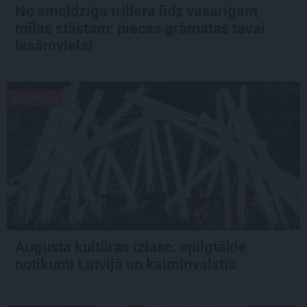
No smeldzīga trillera līdz vasarīgam
mīlas stāstam: piecas grāmatas tavai
lasāmvielai
KULTŪRA
Augusta kultūras izlase: spilgtākie
notikumi Latvijā un kaimiņvalstīs