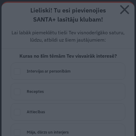
Abonē
Lieliski! Tu esi pievienojies
SANTA+ lasītāju klubam!
RECEPTES
NODERĪGI
JAUNĀKAIS
POPULĀRĀKAIS
Lai labāk piemeklētu tieši Tev visnoderīgāko saturu,
lūdzu, atbildi uz šiem jautājumiem:
Kuras no šīm tēmām Tev visvairāk interesē?
Klasiskais borščs
ar liellopa
gaļu
Intervijas ar personībām
KULTA ĒDIENI
22.10.2023
Receptes
Daina Lapiņa
daina.lapina@santa.lv
Attiecības
Māja, dārzs un interjers