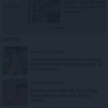
No kā ir atkarīgas elektroauto
uzlādes izmaksas? Skaidro Viršu
eksperti
LASI VĒL
MĀJAS APTIECIŅA
Kā mājās pagatavot vērtīgus sīrupus
no piparmētrām, vīgriezēm, rozēm un
citiem augiem
LEĢENDAS STĀSTS
Mistika un atrastie radi. Kā «Likteņa
līdumnieki» mainīja pašu aktieru
dzīves