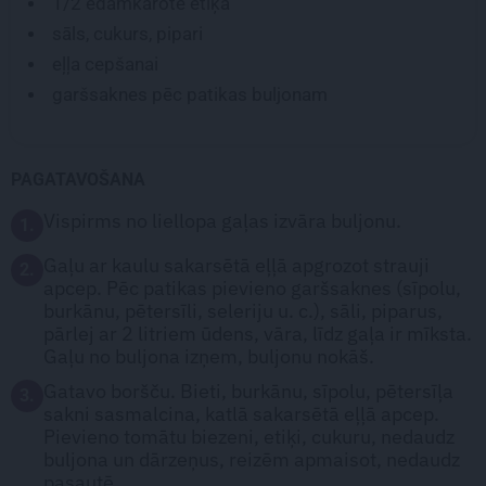
1/2 ēdamkarote
etiķa
sāls, cukurs, pipari
eļļa cepšanai
garšsaknes pēc patikas buljonam
PAGATAVOŠANA
Vispirms no liellopa gaļas izvāra buljonu.
1.
Gaļu ar kaulu sakarsētā eļļā apgrozot strauji
2.
apcep. Pēc patikas pievieno garšsaknes (sīpolu,
burkānu, pētersīli, seleriju u. c.), sāli, piparus,
pārlej ar 2 litriem ūdens, vāra, līdz gaļa ir mīksta.
Gaļu no buljona izņem, buljonu nokāš.
Gatavo boršču. Bieti, burkānu, sīpolu, pētersīļa
3.
sakni sasmalcina, katlā sakarsētā eļļā apcep.
Pievieno tomātu biezeni, etiķi, cukuru, nedaudz
buljona un dārzeņus, reizēm apmaisot, nedaudz
pasautē.