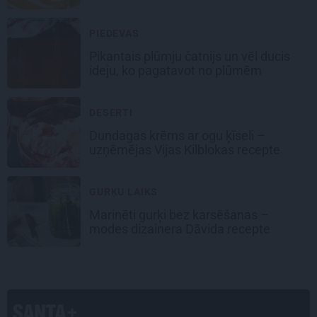
PIEDEVAS
Pikantais
plūmju čatnijs
un vēl ducis
ideju, ko pagatavot no plūmēm
DESERTI
Dundagas
krēms ar ogu ķīseli
–
uzņēmējas Vijas Kilblokas recepte
GURĶU LAIKS
Marinēti gurķi bez karsēšanas –
modes dizainera Dāvida recepte