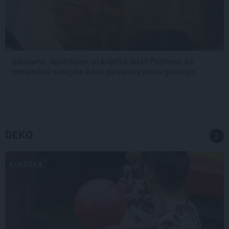
Sausums, apsārtums un kaprīza āda? Pazīmes, ka
nemanāmi sabojāts ādas galvenais aizsargvairogs
DEKO
KULTŪRA