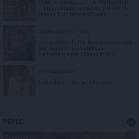
Goblina aizraujošākie moto maršruti
– leģendārais instruktors Ģirts Vilnis
iesaka, kurp doties šovasar
STARPVALSTU ATTIEC...
«Ja atzīstam lietas, kādas tās ir, esam
kaili lauka vidū.» Gabrieļus
Landsberģis par Baltijas drošību
REKLĀMRAKSTS
Ceļvedis vīrietim ar lieko svaru
PĒRLE