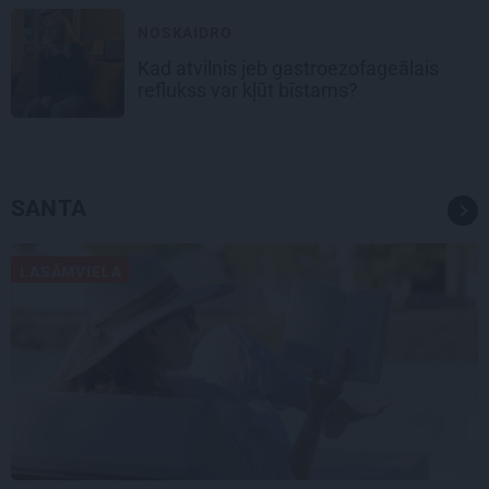
NOSKAIDRO
Kad atvilnis jeb gastroezofageālais
reflukss var kļūt bīstams?
SANTA
LASĀMVIELA