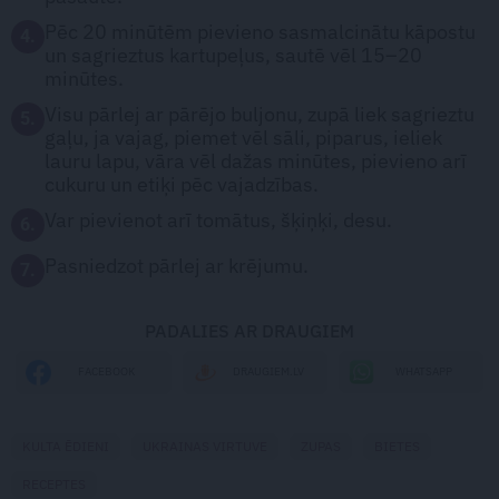
Pēc 20 minūtēm pievieno sasmalcinātu kāpostu
4.
un sagrieztus kartupeļus, sautē vēl 15–20
minūtes.
Visu pārlej ar pārējo buljonu, zupā liek sagrieztu
5.
gaļu, ja vajag, piemet vēl sāli, piparus, ieliek
lauru lapu, vāra vēl dažas minūtes, pievieno arī
cukuru un etiķi pēc vajadzības.
Var pievienot arī tomātus, šķiņķi, desu.
6.
Pasniedzot pārlej ar krējumu.
7.
PADALIES AR DRAUGIEM
WHATSAPP
FACEBOOK
DRAUGIEM.LV
KULTA ĒDIENI
UKRAINAS VIRTUVE
ZUPAS
BIETES
RECEPTES