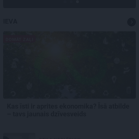
IEVA
DOMĀT ZAĻI
Kas īsti ir aprites ekonomika? Īsā atbilde
– tavs jaunais dzīvesveids