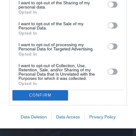
I want to opt-out of the Sharing of my
Daiļslidotājs Deniss
Rociet un labi būs – kā
personal data.
Opted In
Vasiļjevs: Pat ja tu ej
aktieris Artūrs Skrastiņš
cauri ellei, turpini iet
uzlādējas jaunajai
I want to opt-out of the Sale of my
sezonai
Personal Data.
Opted In
I want to opt-out of processing my
ĀRZEMĒS
Personal Data for Targeted Advertising.
Opted In
I want to opt-out of Collection, Use,
Retention, Sale, and/or Sharing of my
Personal Data that Is Unrelated with the
Purposes for which it was collected.
Opted In
CONFIRM
Data Deletion
Data Access
Privacy Policy