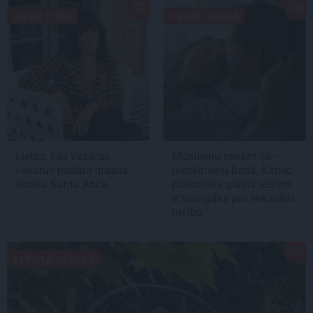
LIETU TOPS
PSIHOLOĢIJA
Lietas, kas vasaras
Mūsdienu epidēmija –
vakarus padara īpašus –
pieskārienu bads. Kāpēc
iesaka Santa Anča
platonisks glāsts reizēm
ir svarīgāks par seksuālu
tuvību
ATPŪTA VASARĀ