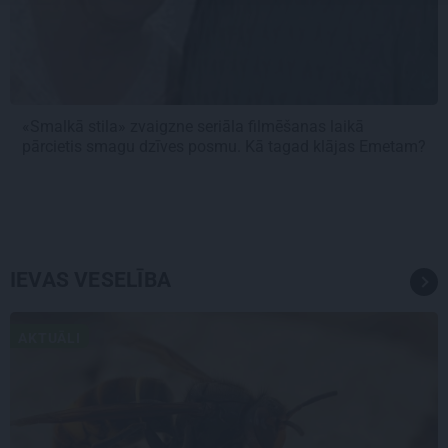
«Smalkā stila» zvaigzne seriāla filmēšanas laikā
pārcietis smagu dzīves posmu. Kā tagad klājas Emetam?
IEVAS VESELĪBA
AKTUĀLI