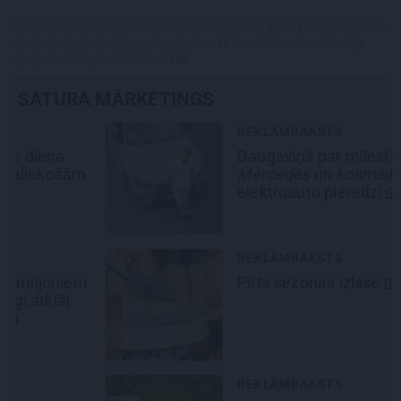
Publikācijas saturs vai tās jebkāda apjoma daļa ir aizsargāts autortiesību
objekts Autortiesību likuma izpratnē, un tā izmantošana bez izdevēja
atļaujas ir aizliegta. Vairāk lasi
šeit
SATURA MĀRKETINGS
REKLĀMRAKSTS
Daugaviņš par mīlestību pret
Mercedes
un
kosmisko
jaunā
elektroauto pieredzi
REKLĀMRAKSTS
Pirts sezonas izlase
REKLĀMRAKSTS