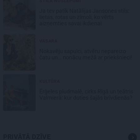
STILA NOSLĒPUMI
Ja tev patīk Natālijas Jansones stils:
lietas, rotas un zīmoli, ko vērts
aizņemties savai ikdienai
VASARA
Nokavēju sapulci, atvēru nepareizo
čatu un… nonācu mežā ar priekšnieci!
KULTŪRA
Ērģeles pludmalē, cirks Rīgā un teātris
Valmierā: kur doties šajās brīvdienās?
PRIVĀTĀ DZĪVE