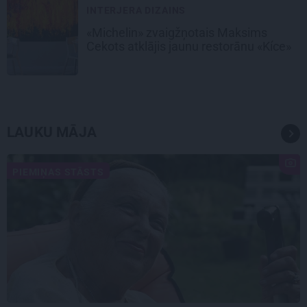
INTERJERA DIZAINS
«Michelin» zvaigžņotais Maksims
Cekots atklājis jaunu restorānu «Kíce»
LAUKU MĀJA
PIEMIŅAS STĀSTS