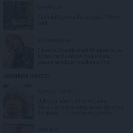
KĀ PAREIZI?
Kā nelaist postā dārza ogas? Spied
sulu!
ŠLĀGERMŪZIKA
Edvards Strazdiņš atklāti pasaka, ko
domā par Bumbieri. Neparasta
saruna ar šlāgermūzikas princi
JAUNĀKIE RAKSTI
DZIMTAS STĀSTS
«Likteņa līdumnieku» režisore
Virdžīnija Lejiņa sargā īpašu ģimenes
dārgumu. To mantos mazmeita
JUBILEJA