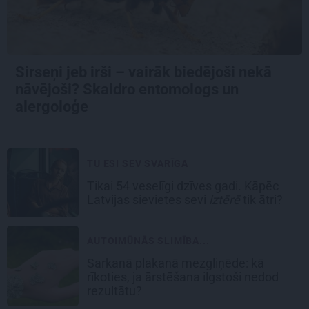
Sirseņi jeb irši – vairāk biedējoši nekā
nāvējoši? Skaidro entomologs un
alergoloģe
TU ESI SEV SVARĪGA
Tikai 54 veselīgi dzīves gadi. Kāpēc
Latvijas sievietes sevi
iztērē
tik ātri?
AUTOIMŪNĀS SLIMĪBA...
Sarkanā plakanā mezgliņēde: kā
rīkoties, ja ārstēšana ilgstoši nedod
rezultātu?