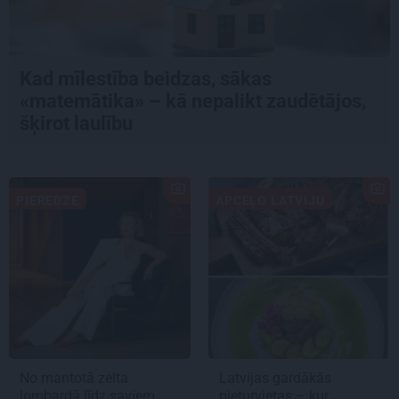
Kad mīlestība beidzas, sākas
«matemātika» – kā nepalikt zaudētājos,
šķirot laulību
PIEREDZE
APCEĻO LATVIJU
No mantotā zelta
Latvijas gardākās
lombardā līdz saviem
pieturvietas – kur