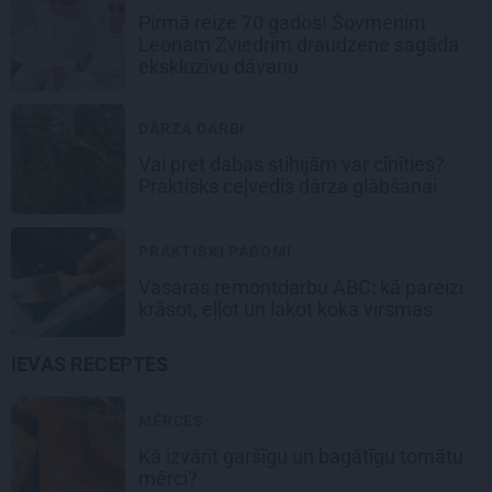
Pirmā reize 70 gados! Šovmenim
Leonam Zviedrim draudzene sagāda
ekskluzīvu dāvanu
DĀRZA DARBI
Vai pret dabas stihijām var cīnīties?
Praktisks ceļvedis dārza glābšanai
PRAKTISKI PADOMI
Vasaras remontdarbu ABC: kā pareizi
krāsot, eļļot un lakot koka virsmas
IEVAS RECEPTES
MĒRCES
Kā izvārīt garšīgu un bagātīgu
tomātu
mērci
?