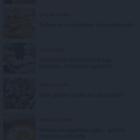
GAĻAS ĒDIENI
Sulīgie un aromātiskie vistas
plācenīši
SALDĒJUMI
Siera kūkas
saldējums
ar ogu
pildījumu. Brīvdienu sapnis!
1
SĒŅU ĒDIENI
Siltie gaileņu salāti
ar cūku pupām
KABAČU ĒDIENI
Kabaču un paprikas zupa
– gatava
nepilnā pusstundā