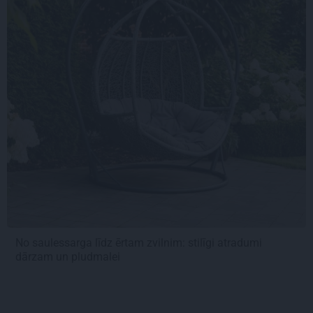
No saulessarga līdz ērtam zvilnim: stilīgi atradumi
dārzam un pludmalei