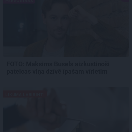
PERSONĪBAS
FOTO: Maksims Busels aizkustinoši
pateicas viņa dzīvē īpašam vīrietim
LIKUMA LABIRINTI