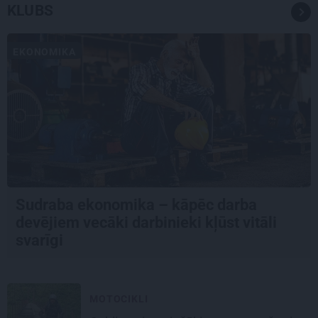
KLUBS
EKONOMIKA
Sudraba ekonomika – kāpēc darba
devējiem vecāki darbinieki kļūst vitāli
svarīgi
MOTOCIKLI