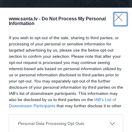
www.santa.lv -
Do Not Process My Personal
Information
If you wish to opt-out of the sale, sharing to third parties, or
Inta Ķuža kapakmenī iegravēts
processing of your personal or sensitive information for
atgādinājums par to, kas viņam bijis mīļš
targeted advertising by us, please use the below opt-out
un svarīgs…
section to confirm your selection. Please note that after your
opt-out request is processed you may continue seeing
interest-based ads based on personal information utilized by
us or personal information disclosed to third parties prior to
DZIMŠANAS DIENA
ZIŅAS
your opt-out. You may separately opt-out of the further
disclosure of your personal information by third parties on the
IAB’s list of downstream participants. This information may
also be disclosed by us to third parties on the
IAB’s List of
Downstream Participants
that may further disclose it to other
third parties.
Personal Data Processing Opt Outs