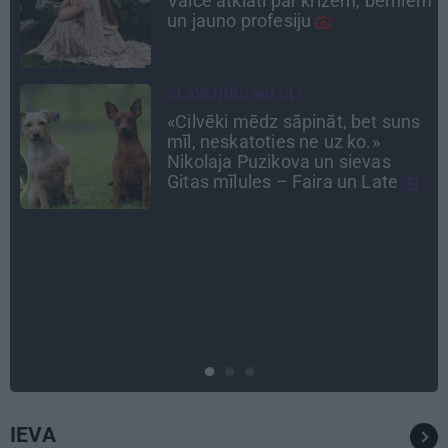
em
tērauda mugurkauls. Raimonda
Paula jaunā mūza – Gerda
Timrota
TAVS ĀRSTS
s
«Esmu plānojis līdz tiem simtu
desmit izvilkt.» Ar mikroķirurga
precizitāti un lauku rūdījumu –
acu ārsts Juris Vanags
CIEMOS
«Vectēvam vajadzēja to vērienu
būvējot.» Kā Grišānu ģimene
atjauno senās dzimtas mājas
IEVA