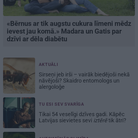
«Bērnus ar tik augstu cukura līmeni mēdz
ievest jau komā.» Madara un Gatis par
dzīvi ar dēla diabētu
AKTUĀLI
Sirseņi jeb irši – vairāk biedējoši nekā
nāvējoši? Skaidro entomologs un
alergoloģe
TU ESI SEV SVARĪGA
Tikai 54 veselīgi dzīves gadi. Kāpēc
Latvijas sievietes sevi
iztērē
tik ātri?