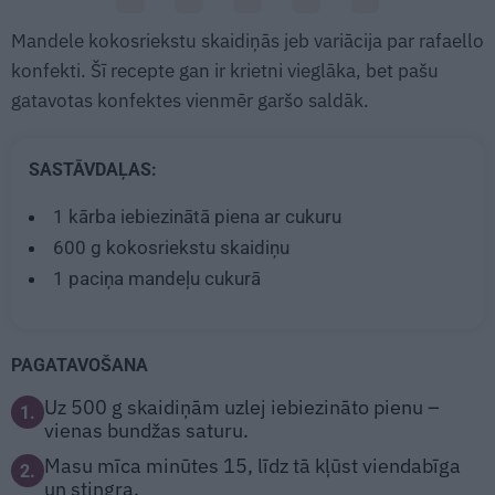
Mandele kokosriekstu skaidiņās jeb variācija par rafaello
konfekti. Šī recepte gan ir krietni vieglāka, bet pašu
gatavotas konfektes vienmēr garšo saldāk.
SASTĀVDAĻAS:
1
kārba iebiezinātā piena ar cukuru
600 g
kokosriekstu skaidiņu
1
paciņa mandeļu cukurā
PAGATAVOŠANA
Uz 500 g skaidiņām uzlej iebiezināto pienu –
1.
vienas bundžas saturu.
Masu mīca minūtes 15, līdz tā kļūst viendabīga
2.
un stingra.