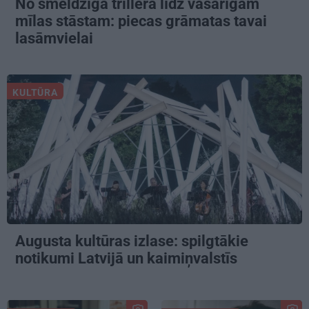
No smeldzīga trillera līdz vasarīgam
mīlas stāstam: piecas grāmatas tavai
lasāmvielai
KULTŪRA
Augusta kultūras izlase: spilgtākie
notikumi Latvijā un kaimiņvalstīs