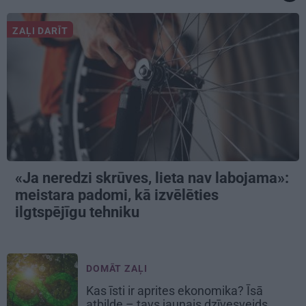
ZAĻI DARĪT
«Ja neredzi skrūves, lieta nav labojama»:
meistara padomi, kā izvēlēties
ilgtspējīgu tehniku
DOMĀT ZAĻI
Kas īsti ir aprites ekonomika? Īsā
atbilde – tavs jaunais dzīvesveids