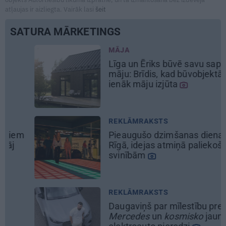
atļaujas ir aizliegta. Vairāk lasi
šeit
SATURA MĀRKETINGS
MĀJA
Līga un Ēriks būvē savu sapņu
māju: Brīdis, kad būvobjektā
ienāk māju izjūta
REKLĀMRAKSTS
Pieaugušo dzimšanas diena
Rīgā, idejas atmiņā paliekošām
svinībām
REKLĀMRAKSTS
Daugaviņš par mīlestību pret
Mercedes
un
kosmisko
jaunā