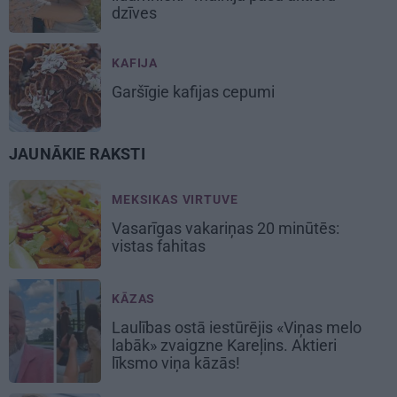
dzīves
KAFIJA
Garšīgie
kafijas cepumi
JAUNĀKIE RAKSTI
MEKSIKAS VIRTUVE
Vasarīgas vakariņas 20 minūtēs:
vistas fahitas
KĀZAS
Laulības ostā iestūrējis «Viņas melo
labāk» zvaigzne Kareļins. Aktieri
līksmo viņa kāzās!