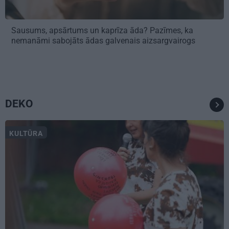
Sausums, apsārtums un kaprīza āda? Pazīmes, ka
nemanāmi sabojāts ādas galvenais aizsargvairogs
DEKO
KULTŪRA