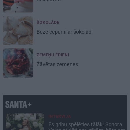
ŠOKOLĀDE
Bezē cepumi ar šokolādi
ZEMEŅU ĒDIENI
Žāvētas zemenes
INTERVIJA
a
Tumši samtaina balss un