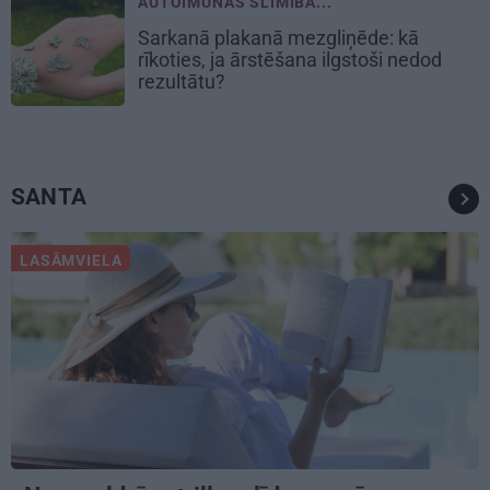
AUTOIMŪNĀS SLIMĪBA...
Sarkanā plakanā mezgliņēde: kā
rīkoties, ja ārstēšana ilgstoši nedod
rezultātu?
SANTA
LASĀMVIELA