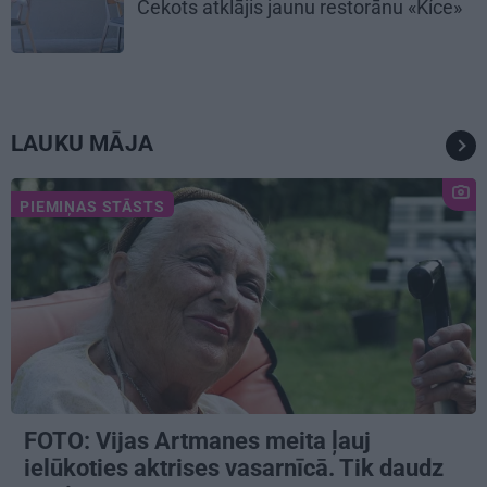
Cekots atklājis jaunu restorānu «Kíce»
LAUKU MĀJA
PIEMIŅAS STĀSTS
FOTO:
Vijas Artmanes meita
ļauj
ielūkoties aktrises vasarnīcā. Tik daudz