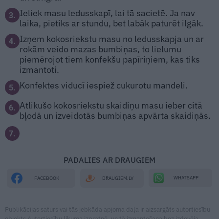
Ieliek masu ledusskapī, lai tā sacietē. Ja nav
3.
laika, pietiks ar stundu, bet labāk paturēt ilgāk.
Izņem kokosriekstu masu no ledusskapja un ar
4.
rokām veido mazas bumbiņas, to lielumu
piemērojot tiem konfekšu papīriņiem, kas tiks
izmantoti.
Konfektes viducī iespiež cukurotu mandeli.
5.
Atlikušo kokosriekstu skaidiņu masu ieber citā
6.
bļodā un izveidotās bumbiņas apvārta skaidiņās.
7.
PADALIES AR DRAUGIEM
WHATSAPP
FACEBOOK
DRAUGIEM.LV
Publikācijas saturs vai tās jebkāda apjoma daļa ir aizsargāts autortiesību
objekts Autortiesību likuma izpratnē, un tā izmantošana bez izdevēja