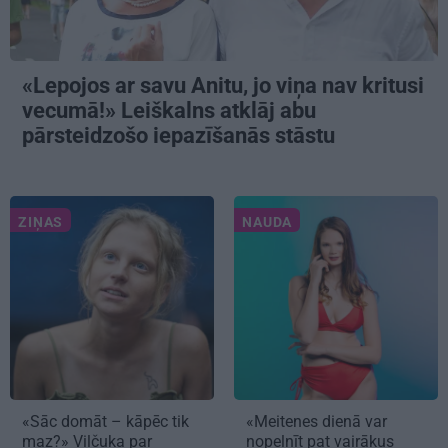
«Lepojos ar savu Anitu, jo viņa nav kritusi
vecumā!» Leiškalns atklāj abu
pārsteidzošo iepazīšanās stāstu
ZIŅAS
NAUDA
«Sāc domāt – kāpēc tik
«Meitenes dienā var
maz?» Viļčuka par
nopelnīt pat vairākus