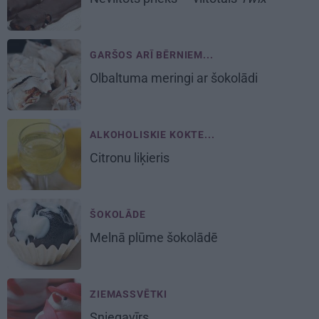
GARŠOS ARĪ BĒRNIEM...
Olbaltuma meringi ar šokolādi
ALKOHOLISKIE KOKTE...
Citronu
liķieris
ŠOKOLĀDE
Melnā plūme šokolādē
ZIEMASSVĒTKI
Sniegavīrs