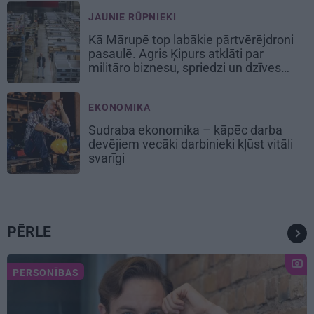
JAUNIE RŪPNIEKI
Kā Mārupē top labākie pārtvērējdroni
pasaulē. Agris Ķipurs atklāti par
militāro biznesu, spriedzi un dzīves
draivu
EKONOMIKA
Sudraba ekonomika – kāpēc darba
devējiem vecāki darbinieki kļūst vitāli
svarīgi
PĒRLE
PERSONĪBAS