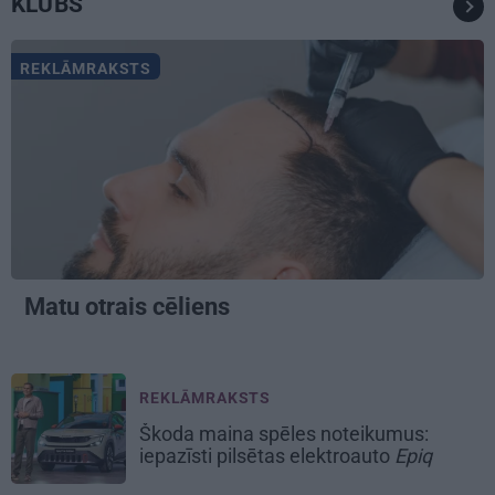
KLUBS
REKLĀMRAKSTS
Matu otrais cēliens
REKLĀMRAKSTS
Škoda maina spēles noteikumus:
iepazīsti pilsētas elektroauto
Epiq