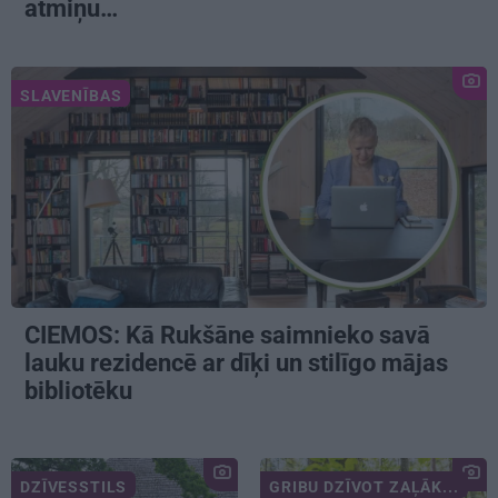
atmiņu…
SLAVENĪBAS
CIEMOS: Kā Rukšāne saimnieko savā
lauku rezidencē ar dīķi un stilīgo mājas
bibliotēku
DZĪVESSTILS
GRIBU DZĪVOT ZAĻĀK...