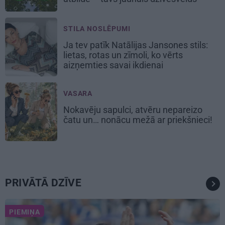
STILA NOSLĒPUMI
Ja tev patīk Natālijas Jansones stils:
lietas, rotas un zīmoli, ko vērts
aizņemties savai ikdienai
VASARA
Nokavēju sapulci, atvēru nepareizo
čatu un… nonācu mežā ar priekšnieci!
PRIVĀTĀ DZĪVE
PIEMIŅA