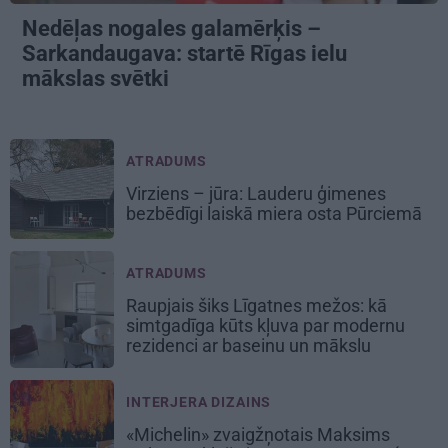
Nedēļas nogales galamērķis –
Sarkandaugava: startē Rīgas ielu
mākslas svētki
ATRADUMS
Virziens – jūra: Lauderu ģimenes
bezbēdīgi laiskā miera osta Pūrciemā
ATRADUMS
Raupjais šiks Līgatnes mežos: kā
simtgadīga kūts kļuva par modernu
rezidenci ar baseinu un mākslu
INTERJERA DIZAINS
«Michelin» zvaigžņotais Maksims