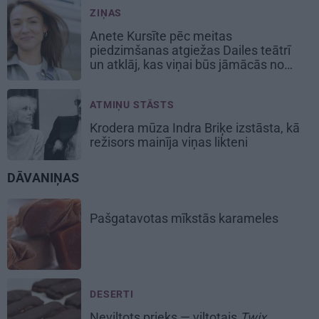
ZIŅAS
Anete Kursīte pēc meitas
piedzimšanas atgiežas Dailes teātrī
un atklāj, kas viņai būs jāmācās no
jauna
ATMIŅU STĀSTS
Krodera mūza Indra Briķe izstāsta, kā
režisors mainīja viņas likteni
DĀVANIŅAS
Pašgatavotas
mīkstās karameles
DESERTI
Neviltots prieks —
viltotais
Twix