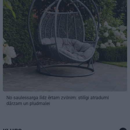
No saulessarga līdz ērtam zvilnim: stilīgi atradumi
dārzam un pludmalei