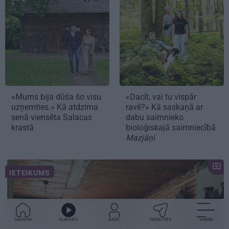
«Mums bija dūša šo visu
«Dacīt, vai tu vispār
uzņemties.» Kā atdzima
ravē?» Kā saskaņā ar
senā viensēta Salacas
dabu saimnieko
krastā
bioloģiskajā saimniecībā
Mazjāņi
IETEIKUMS
GALVENĀ
KLAUSIES
IENĀC
PADALĪTIES
VAIRĀK