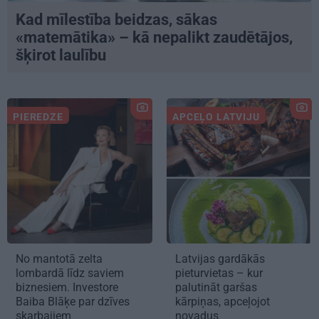
Kad mīlestība beidzas, sākas
«matemātika» – kā nepalikt zaudētājos,
šķirot laulību
PIEREDZE
APCEĻO LATVIJU
No mantotā zelta
Latvijas gardākās
lombardā līdz saviem
pieturvietas – kur
biznesiem. Investore
palutināt garšas
Baiba Blāķe par dzīves
kārpiņas, apceļojot
skarbajiem
novadus