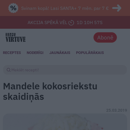
Svinam kopā! Lasi SANTA+ 7 mēn. par 7 €
AKCIJA SPĒKĀ VĒL
1D 10H 54S
Abonē
RECEPTES
NODERĪGI
JAUNĀKAIS
POPULĀRĀKAIS
Mandele kokosriekstu
skaidiņās
25.03.2019