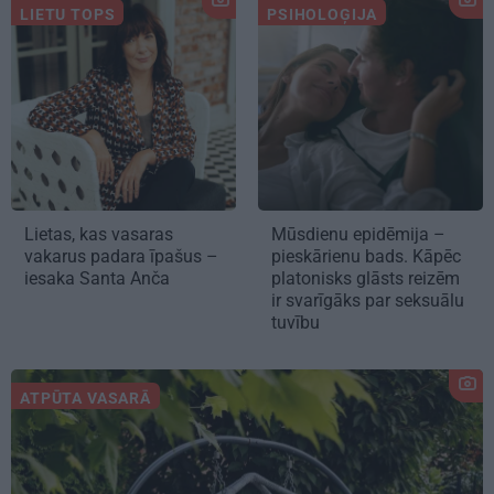
LIETU TOPS
PSIHOLOĢIJA
Lietas, kas vasaras
Mūsdienu epidēmija –
vakarus padara īpašus –
pieskārienu bads. Kāpēc
iesaka Santa Anča
platonisks glāsts reizēm
ir svarīgāks par seksuālu
tuvību
ATPŪTA VASARĀ