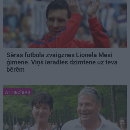
Sēras futbola zvaigznes Lionela Mesi
ģimenē. Viņš ieradies dzimtenē uz tēva
bērēm
ATTIECĪBAS