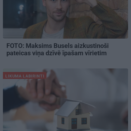
FOTO: Maksims Busels aizkustinoši
pateicas viņa dzīvē īpašam vīrietim
LIKUMA LABIRINTI