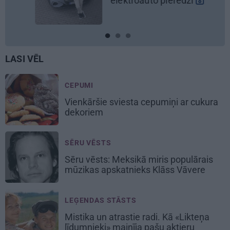
elektroauto pieredzi
LASI VĒL
CEPUMI
Vienkāršie
sviesta cepumiņi
ar cukura
dekoriem
SĒRU VĒSTS
Sēru vēsts: Meksikā miris populārais
mūzikas apskatnieks Klāss Vāvere
LEĢENDAS STĀSTS
Mistika un atrastie radi. Kā «Likteņa
līdumnieki» mainīja pašu aktieru