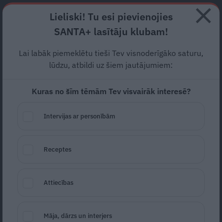
Abonē
Lieliski! Tu esi pievienojies
SANTA+ lasītāju klubam!
HOROSKOPI
TESTI
RECEPTES
NODERĪGI
JAUNĀKAIS
POPU
Lai labāk piemeklētu tieši Tev visnoderīgāko saturu,
lūdzu, atbildi uz šiem jautājumiem:
GRŪTNIECĪBAS RISKI
Kuras no šīm tēmām Tev visvairāk interesē?
Kas un kāpēc var apdraudēt veiksmīgu grūtniecības
norisi? Kas grūtniecei būtu jāzina, lai izvairītos no
Intervijas ar personībām
iespējamiem grūtniecības riskiem?
GRŪTNIECĪBAS RISKI
Receptes
Attiecības
Māja, dārzs un interjers