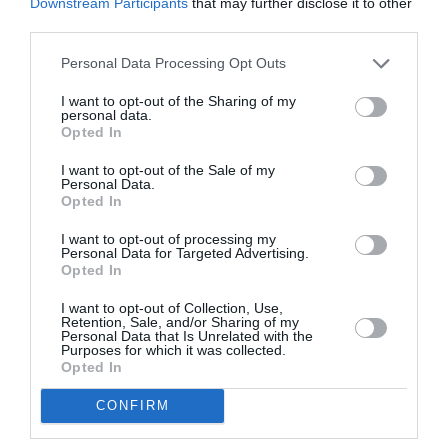
Downstream Participants
that may further disclose it to other
VESELĪBA
third parties.
Grūtniecēm un māmiņām
medikamentus turpmāk kompensēs
Personal Data Processing Opt Outs
pilnā apmērā
I want to opt-out of the Sharing of my
personal data.
Opted In
GRŪTNIECĪBA
Tikko palikusi stāvoklī
– kā justies ir
I want to opt-out of the Sale of my
Personal Data.
normāli?
Opted In
I want to opt-out of processing my
GRŪTNIECĪBA
Personal Data for Targeted Advertising.
Opted In
Galvenie iemesli,
kāpēc neizdodas
tikt pie bērniņa
I want to opt-out of Collection, Use,
Retention, Sale, and/or Sharing of my
Personal Data that Is Unrelated with the
Purposes for which it was collected.
ĢENĒTIKA
Opted In
Vai iespējams
ietekmēt bērna
CONFIRM
dzimumu?