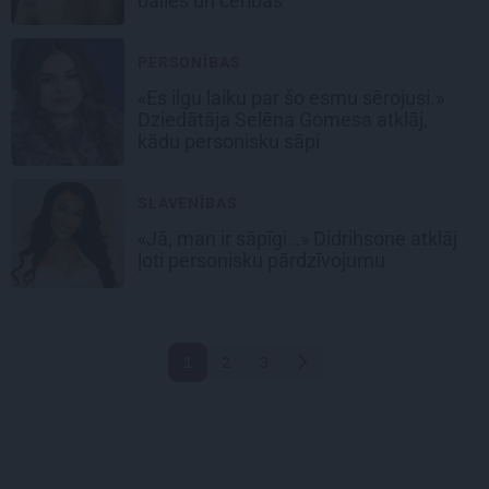
bailes un cerības
PERSONĪBAS
«Es ilgu laiku par šo esmu sērojusi.»
Dziedātāja Selēna Gomesa
atklāj,
kādu personisku sāpi
SLAVENĪBAS
«Jā, man ir sāpīgi…» Didrihsone atklāj
ļoti personisku pārdzīvojumu
1
2
3
Nākamā