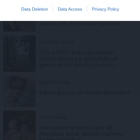
VESELĪBA
Data Deletion
Data Access
Privacy Policy
Traģēdija latviešu aktrises ģimenē:
Tu
saņem ziņu, ka bērniņa vairs nav…
DZĪVESSTĀSTS
«Tev ir HIV? Un ko tas maina?»
Atklāts stāsts par attiecībām un
ģimeni ar HIV pozitīvu partneri
GRŪTNIECĪBA
Vai esi gatava
vēl vienam bērniņam?
ATTIECĪBAS
Man piedzima bērniņš pēc 40.
Pieredzes stāsti, lielākās mammu