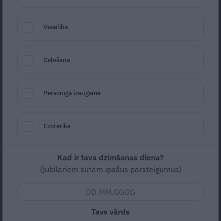
Veselība
Īpaši bīstami pirmajā trimestrī – vecmāte
brīdina par karstuma riskiem grūtniecēm
Ceļošana
AKTUĀLI
Personīgā izaugsme
Ezoterika
Kad ir tava dzimšanas diena?
(jubilāriem sūtām īpašus pārsteigumus)
Veiksmīga grūtniecība vecumā 45+.
Risks un iespējas
Tavs vārds