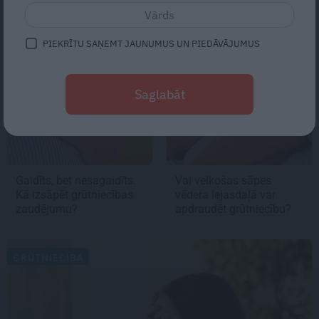
DZEMDĪBU TRAUMA
GRŪTNIECĪBA
PIEKRĪTU SAŅEMT JAUNUMUS UN PIEDĀVĀJUMUS
Saglabāt
Gaidīts, bet nesagaidīts.
Vai velkošas sāpes
Kā
izsāpēt grūtniecības
vēdera lejasdaļā
var
zaudējumu?
apdraudēt grūtniecību?
GRŪTNIECĪBA