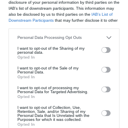
disclosure of your personal information by third parties on the
IAB’s list of downstream participants. This information may
also be disclosed by us to third parties on the
IAB’s List of
PERSONISKS STĀSTS
Downstream Participants
that may further disclose it to other
third parties.
Personal Data Processing Opt Outs
I want to opt-out of the Sharing of my
personal data.
Opted In
I want to opt-out of the Sale of my
Personal Data.
Opted In
I want to opt-out of processing my
Diāna Zande: «Man nav kauns atzīt, ka biju
Personal Data for Targeted Advertising.
Opted In
attiecībās, kurās ļāvu sevi sist»
I want to opt-out of Collection, Use,
Retention, Sale, and/or Sharing of my
PERSONĪBAS
Personal Data that Is Unrelated with the
Purposes for which it was collected.
Opted In