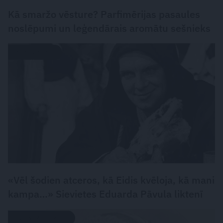
Kā smaržo vēsture? Parfimērijas pasaules
noslēpumi un leģendārais aromātu sešnieks
LASĀMGABALS
«Vēl šodien atceros, kā Eidis kvēloja, kā mani
kampa…» Sievietes Eduarda Pāvula liktenī
LEĢENDAS STĀSTS