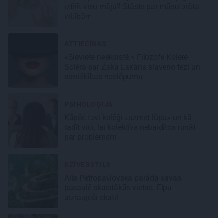
iztīrīt visu māju? Stāsts par mūsu prāta
viltībām
ATTIECĪBAS
«Sieviete neeksistē.» Filozofe Kolete
Solēra par Žaka Lakāna slaveno tēzi un
sievišķības noslēpumu
PSIHOLOĢIJA
Kāpēc tavi kolēģi «uzmet lūpu» un kā
radīt vidi, lai kolektīvs nebaidītos runāt
par problēmām
DZĪVESSTILS
Alla Petropavlovska parāda savas
pasaulē skaistākās vietas. Elpu
aizraujoši skati!