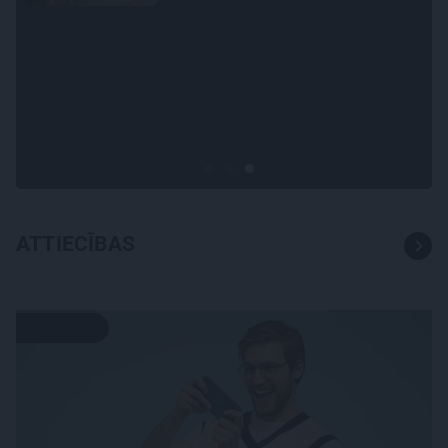
STIPRAIS STĀSTS
«Bērnus ar tik augstu cukura
līmeni mēdz ievest jau komā.»
Madara un Gatis par dzīvi ar
dēla diabētu
ATTIECĪBAS
ATTIECĪBAS