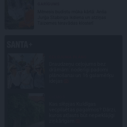
GARĪGUMS
Mēnesis budistu mūka kārtā: Anša
Jurģa Stabinga ikdiena un atziņas
Taizemes teravādas klosterī
DZĪVESSTĀSTS
Stāsts, kas pārspēj kino
scenārijus: Kā Liepājas zēns
Volfs Ruvinskis kļuva par
Meksikas superzvaigzni
PERSONĪBAS
Noklusētās dzimtas saites,
,
attiecības ar brāli un 7. bērns
kā brīnums: atklāta saruna ar
Andri Raču