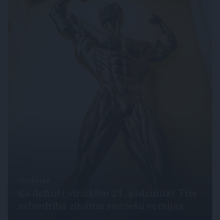
VĪRIŠĶĪBA
Kā definēt vīrišķību 21. gadsimtā? Trīs
sabiedrībā zināmu sieviešu versijas