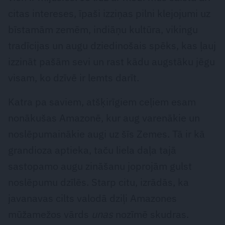
citas intereses, īpaši izziņas pilni klejojumi uz
bīstamām zemēm, indiāņu kultūra, vikingu
tradīcijas un augu dziedinošais spēks, kas ļauj
izzināt pašām sevi un rast kādu augstāku jēgu
visam, ko dzīvē ir lemts darīt.
Katra pa saviem, atšķirīgiem ceļiem esam
nonākušas Amazonē, kur aug varenākie un
noslēpumainākie augi uz šīs Zemes. Tā ir kā
grandioza aptieka, taču liela daļa tajā
sastopamo augu zināšanu joprojām gulst
noslēpumu dzīlēs. Starp citu, izrādās, ka
javanavas cilts valodā dziļi Amazones
mūžamežos vārds
unas
nozīmē skudras.