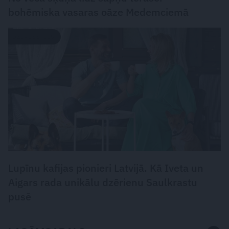
bohēmiska vasaras oāze Medemciemā
DZĪVESSTILS
Lupīnu kafijas pionieri Latvijā. Kā Iveta un
Aigars rada unikālu dzērienu Saulkrastu
pusē