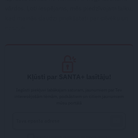
vārdos. Ļoti iespējams, mēs piedzīvojam laiku,
kad mainās daudzi priekšstati par cilvēku un
pasauli.
Kļūsti par SANTA+ lasītāju!
Iegūsti piekļuvi labākajam saturam, jaunumiem par Tev
interesējošām tēmām, podkāstiem un citiem jaunumiem
mūsu portālā
piekrītu saņemt jaunumus un piedāvājumus