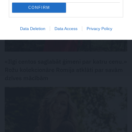
CONFIRM
Data Deletion
Data Access
Privacy Policy
«Ilgi centos saglabāt ģimeni par katru cenu.»
Rožu kolekcionāre Romija atklāti par savām
dzīves mācībām
INTERVIJA