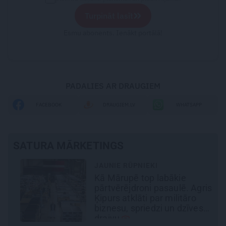
»
Turpināt lasīt
Esmu abonents. Ienākt portālā!
PADALIES AR DRAUGIEM
FACEBOOK
DRAUGIEM.LV
WHATSAPP
SATURA MĀRKETINGS
JAUNIE RŪPNIEKI
u
Kā Mārupē top labākie
pārtvērējdroni pasaulē. Agris
Ķipurs atklāti par militāro
biznesu, spriedzi un dzīves
draivu