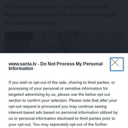
Mūsdienu epidēmija – pieskārienu bads.
Kāpēc platonisks glāsts reizēm ir svarīgāks
par seksuālu tuvību
PERSONĪBAS
www.santa.lv -
Do Not Process My Personal
Information
If you wish to opt-out of the sale, sharing to third parties, or
processing of your personal or sensitive information for
targeted advertising by us, please use the below opt-out
section to confirm your selection. Please note that after your
opt-out request is processed you may continue seeing
«Mana eksistences forma kopš bērnības –
interest-based ads based on personal information utilized by
cīņa.» Lauris Dzelzītis par panikas lēkmēm,
us or personal information disclosed to third parties prior to
vientulību un atgriešanos teātrī
your opt-out. You may separately opt-out of the further