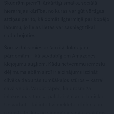
Skudrām piemīt ārkārtīgi smalka sociālā
hierarhijas kārtība, no kuras var gūt vērtīgas
atziņas par to, kā domāt ilgtermiņā par kopējo
labumu, jo lielas lietas var sasniegt tikai
sadarbojoties.
Šoreiz dalīsimies ar šīm ilgi lolotajām
pārdomām – kā savdabīgiem Amazones
klejojumu augļiem. Kādu netveramu iemeslu
dēļ mums abām sirdī ir aicinājums izzināt
cilvēka dabu tās tumšākajos stūros – katrai
savā veidā. Varbūt tāpēc, ka drosmīga
ielūkošanās tumsā palīdz izgaismot būtisko.
Un varbūt – lai intuitīvi meklētu atbildes un
izprastu to, kas ne vienmēr ir viegli izsakāms