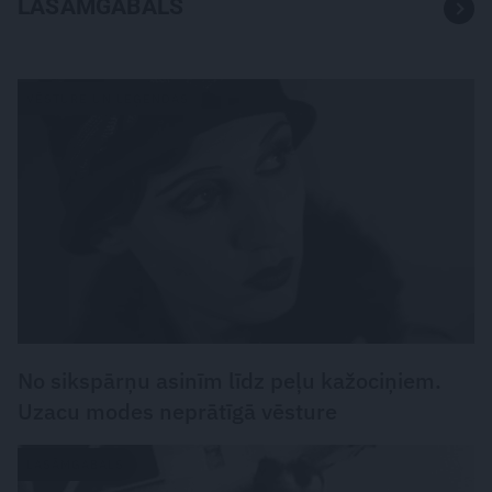
LASĀMGABALS
VĒSTURE UN LEĢENDAS
No sikspārņu asinīm līdz peļu kažociņiem.
Uzacu modes neprātīgā vēsture
LASĀMGABALS