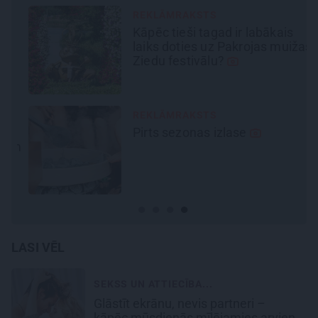
REKLĀMRAKSTS
Kāpēc tieši tagad ir labākais
laiks doties uz Pakrojas muižas
Ziedu festivālu?
REKLĀMRAKSTS
Pirts sezonas izlase
ām
LASI VĒL
SEKSS UN ATTIECĪBA...
Glāstīt ekrānu, nevis partneri –
kāpēc mūsdienās mīlējamies arvien