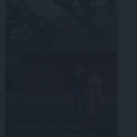
DZĪVESSTILS
«Mums bija dūša šo visu
uzņemties.» Kā atdzima senā