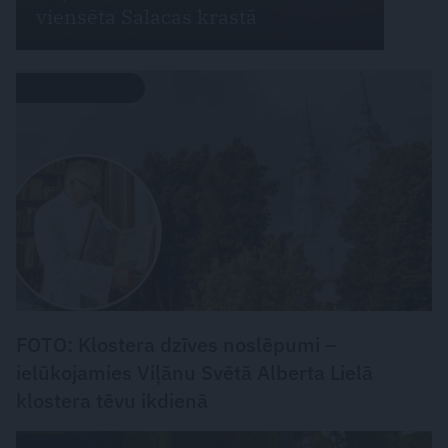
viensēta Salacas krastā
LATVIJAS PĒRLES
FOTO: Klostera dzīves noslēpumi –
ielūkojamies Viļānu Svētā Alberta Lielā
klostera tēvu ikdienā