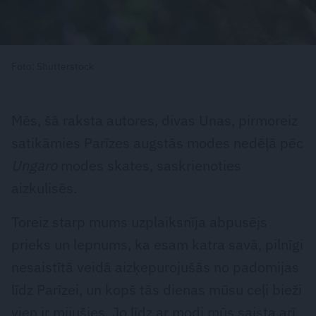
Foto: Shutterstock
Mēs, šā raksta autores, divas Unas, pirmoreiz
satikāmies Parīzes augstās modes nedēļā pēc
Ungaro
modes skates, saskrienoties
aizkulisēs.
Toreiz starp mums uzplaiksnīja abpusējs
prieks un lepnums, ka esam katra savā, pilnīgi
nesaistītā veidā aizķepurojušās no padomijas
līdz Parīzei, un kopš tās dienas mūsu ceļi bieži
vien ir mijušies. Jo līdz ar modi mūs saista arī