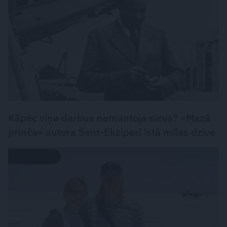
Kāpēc viņa darbus nemantoja sieva? «Mazā
prinča» autora Sent-Ekziperī īstā mīlas dzīve
MĪLASSTĀSTS