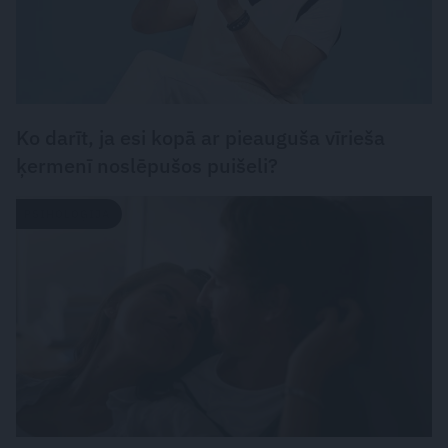
Ko darīt, ja esi kopā ar pieauguša vīrieša
ķermenī noslēpušos puišeli?
PSIHOLOĢIJA