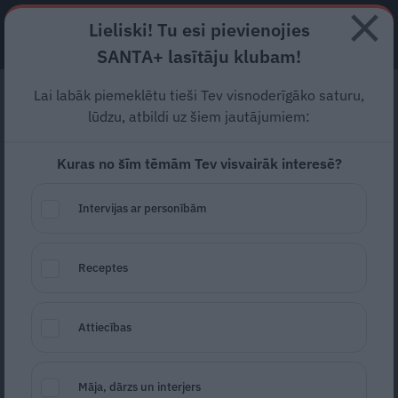
Lieliski! Tu esi pievienojies
ABONĒ
SANTA+ lasītāju klubam!
Lai labāk piemeklētu tieši Tev visnoderīgāko saturu,
Velna dzira vai panaceja?
lūdzu, atbildi uz šiem jautājumiem:
Kas tad īsti ir tik daudz
Kuras no šīm tēmām Tev visvairāk interesē?
(un visbiežāk pavirši)
apspriestais dzēriens
Intervijas ar personībām
ajavaska?
Receptes
Par Amazones reģiona neparastajiem
augiem, kam piemīt pārsteidzoša iedarbība
Attiecības
uz cilvēka apziņu, beidzamajā laikā rakstīts
daudz, diemžēl bieži vien vairāk meklējot
Māja, dārzs un interjers