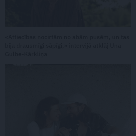
«Attiecības nocirtām no abām pusēm, un tas
bija drausmīgi sāpīgi,» intervijā atklāj Una
Gulbe-Kārkliņa