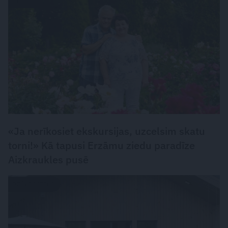
CIEMOS
«Ja nerīkosiet ekskursijas, uzcelsim skatu
torni!» Kā tapusi Erzāmu ziedu paradīze
Aizkraukles pusē
DZĪVESSTILS