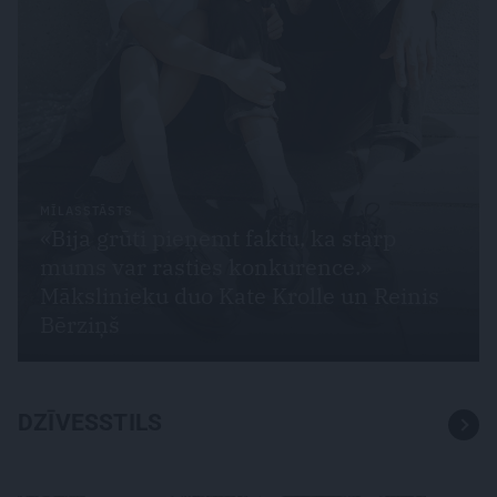
MĪLASSTĀSTS
«Bija grūti pieņemt faktu, ka starp
mums var rasties konkurence.»
Mākslinieku duo Kate Krolle un Reinis
Bērziņš
DZĪVESSTILS