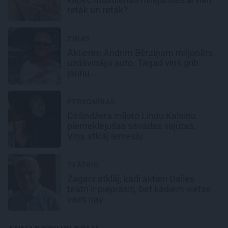
retāk un retāk?
ZIŅAS
Aktierim Andrim Bērziņam miljonārs
uzdāvinājis auto. Tagad viņš grib
jaunu…
PERSONĪBAS
Džilindžera mīļoto Lindu Kalniņu
piemeklējušas savādas sajūtas.
Viņa atklāj iemeslu
TEĀTRIS
Žagars atklāj, kādi aktieri Dailes
teātrī ir pieprasīti, bet kādiem vietas
vairs nav