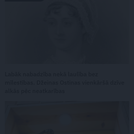
Labāk nabadzība nekā laulība bez
mīlestības. Džeinas Ostinas vienkāršā dzīve
alkās pēc neatkarības