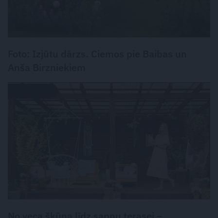
Foto: Izjūtu dārzs. Ciemos pie Baibas un
Anša Birzniekiem
DZĪVESSTILS
No veca šķūņa līdz sapņu terasei –