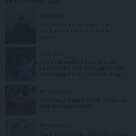
ANNAS PSIHOLOĢIJA
PAŠNĀVĪBA
«Bez manis jums būs labāk…» Kā
atbalstīt tuvinieku krīzē, neizdegot
pašam
INTERVIJA
«Mani neinteresē dāmu sarunas, es
labāk tīru stalli.» Kā krīžu vadītāja Iveta
Dzērve Mālpilī iekārtoja paradīzi zirgiem
PSIHOLOĢIJA
Svešu bēdu nēsātāji kabatā – stāsts par
dīvainu atradumu parkā
PSIHOLOĢIJA
Kāpēc pirms svarīga darba pēkšņi gribas