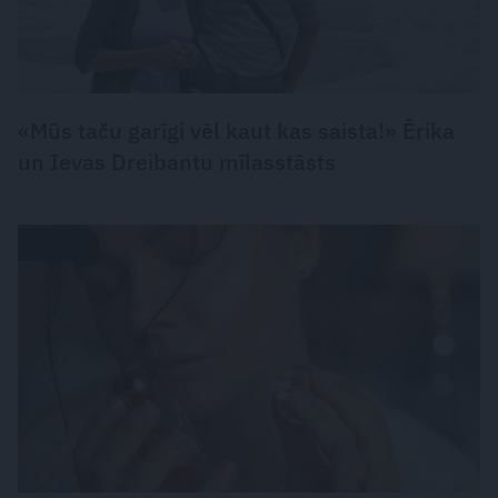
«Mūs taču garīgi vēl kaut kas saista!» Ērika
un Ievas Dreibantu mīlasstāsts
PARFĪMS