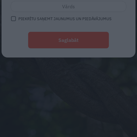
PIEKRĪTU SAŅEMT JAUNUMUS UN PIEDĀVĀJUMUS
Saglabāt