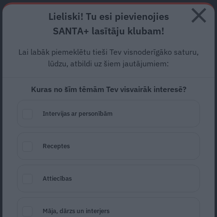
Abonē
Lieliski! Tu esi pievienojies
SANTA+ lasītāju klubam!
HOROSKOPI
TESTI
RECEPTES
NODERĪGI
JAUNĀKAIS
POPU
Lai labāk piemeklētu tieši Tev visnoderīgāko saturu,
lūdzu, atbildi uz šiem jautājumiem:
KAĶA UZVEDĪBA
Kuras no šīm tēmām Tev visvairāk interesē?
Lai arī kaķi zināmi kā neatkarīgi un pašpārliecināti
dzīvnieki, viņu uzvedības pārzināšana var dot
Intervijas ar personībām
informāciju gan par dzīvnieka raksturu, gan veselības
stāvokli.
Receptes
KAĶA UZVEDĪBA
Attiecības
Māja, dārzs un interjers