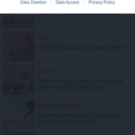
Data Deletion
Data Access
Privacy Policy
TESTI
TESTS:
Uz ko ir spējīgs tavs kaķis?
TESTI
TESTS:
Cik daudz tu zini par kaķiem?
ZINĀTNE
Zinātnieki atklāj vienkāršu veidu, kā
cilvēks var
sarunāties ar kaķi
DABA UN DZĪVNIEKI
Kas mēs esam
kaķim
? Kalpi, milzu
kaķi vai uzticami draugi?