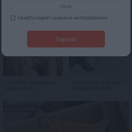
PIEKRĪTU SAŅEMT JAUNUMUS UN PIEDĀVĀJUMUS
MĀJAS MĪLUĻI
MĀJAS MĪLUĻI
Saglabāt
7 pazīmes, kas liecina –
Kaķim
indīgie augi.
Kuri ir
kaķis tevi mīl
visbīstamākie?
2
MĀJAS MĪLUĻI