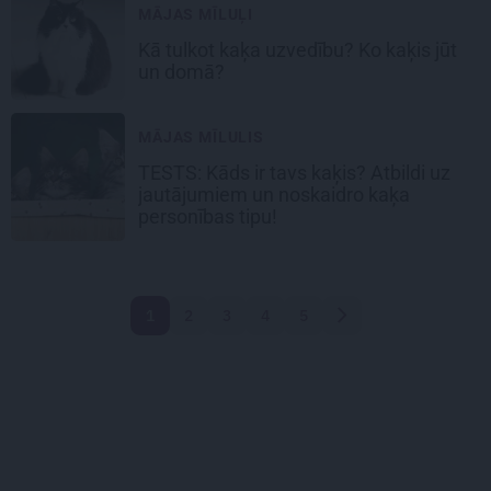
MĀJAS MĪLUĻI
Kā tulkot
kaķa uzvedību
? Ko kaķis jūt
un domā?
MĀJAS MĪLULIS
TESTS: Kāds ir tavs kaķis? Atbildi uz
jautājumiem un noskaidro
kaķa
personības tipu!
1
2
3
4
5
Nākamā