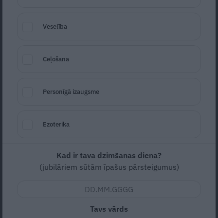
Veselība
Kāpēc kaķumētra dažus kaķus padara
hiperaktīvus, bet citus – nomierina?
Ceļošana
Personīgā izaugsme
KAĶA UZVEDĪBA
Ezoterika
Kad ir tava dzimšanas diena?
(jubilāriem sūtām īpašus pārsteigumus)
Kāpēc kaķiem patīk zelēt vilnas
izstrādājumus
Tavs vārds