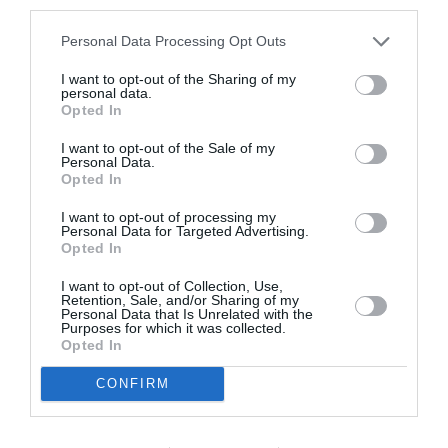
third parties.
MĀJAS MĪLUĻI
Personal Data Processing Opt Outs
Kāds
rakstura tips
ir tavam kaķim?
Vai esat saderīgi?
I want to opt-out of the Sharing of my
personal data.
Opted In
KAĶA UZVEDĪBA
I want to opt-out of the Sale of my
Kāpēc kaķi guļot slēpj purniņu?
Personal Data.
Opted In
I want to opt-out of processing my
Personal Data for Targeted Advertising.
MĀJAS MĪLULIS
Opted In
Kāpēc kaķiem patīk skatīties pa logu?
I want to opt-out of Collection, Use,
Retention, Sale, and/or Sharing of my
Personal Data that Is Unrelated with the
Purposes for which it was collected.
Opted In
MĀJA
Kādu
dīvānu
izvēlēties, ja mājās ir
CONFIRM
kaķis vai suns? 6 noderīgi padomi