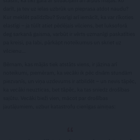
stāstīt, kā tikt galā ar situācijām arī ārpus mājās: ko
darīt, ja tev uz ielas uzbrūk un pieprasa atdot naudu?
Kur meklēt palīdzību? Svarīgi arī iemācīt, ka var rīkoties
elastīgi – ja tūlīt atiet pēdējais vilciens, bet luksoforā
deg sarkanā gaisma, varbūt ir vērts uzmanīgi paskatīties
pa kreisi, pa labi, pārkāpt noteikumus un skriet uz
vilcienu…
Bērnam, kas mājās tiek atstāts viens, ir jāzina arī
noteikumi, piemēram, ka vecāki ik pēc divām stundām
piezvanīs, un viņa uzdevums ir atbildēt – un nevis tāpēc,
ka vecāki neuzticas, bet tāpēc, ka tas sniedz drošības
sajūtu. Vecāki bieži vien, mācot par drošības
jautājumiem, uzbur katastrofu cienīgas ainiņas: