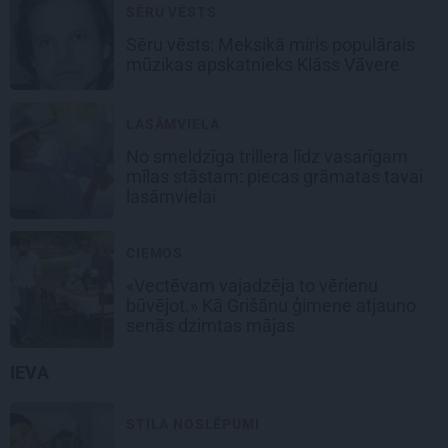
SĒRU VĒSTS
Sēru vēsts: Meksikā miris populārais
mūzikas apskatnieks Klāss Vāvere
LASĀMVIELA
No smeldzīga trillera līdz vasarīgam
mīlas stāstam: piecas grāmatas tavai
lasāmvielai
CIEMOS
«Vectēvam vajadzēja to vērienu
būvējot.» Kā Grišānu ģimene atjauno
senās dzimtas mājas
IEVA
STILA NOSLĒPUMI