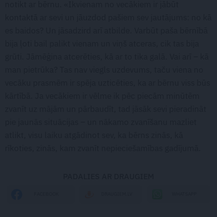
notikt ar bērnu. «Ikvienam no vecākiem ir jābūt
kontaktā ar sevi un jāuzdod pašiem sev jautājums: no kā
es baidos? Un jāsadzird arī atbilde. Varbūt paša bērnībā
bija ļoti bail palikt vienam un viņš atceras, cik tas bija
grūti. Jāmēģina atcerēties, kā ar to tika galā. Vai arī – kā
man pietrūka? Tas nav viegls uzdevums, taču viena no
vecāku prasmēm ir spēja uzticēties, ka ar bērnu viss būs
kārtībā. Ja vecākiem ir vēlme ik pēc piecām minūtēm
zvanīt uz mājām un pārbaudīt, tad jāsāk sevi pieradināt
pie jaunās situācijas – un nākamo zvanīšanu mazliet
atlikt, visu laiku atgādinot sev, ka bērns zinās, kā
rīkoties, zinās, kam zvanīt nepieciešamības gadījumā.
PADALIES AR DRAUGIEM
WHATSAPP
FACEBOOK
DRAUGIEM.LV