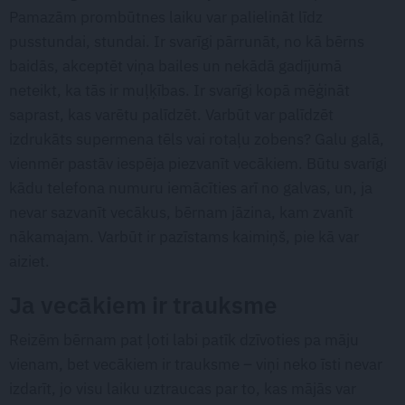
Pamazām prombūtnes laiku var palielināt līdz
pusstundai, stundai. Ir svarīgi pārrunāt, no kā bērns
baidās, akceptēt viņa bailes un nekādā gadījumā
neteikt, ka tās ir muļķības. Ir svarīgi kopā mēģināt
saprast, kas varētu palīdzēt. Varbūt var palīdzēt
izdrukāts supermena tēls vai rotaļu zobens? Galu galā,
vienmēr pastāv iespēja piezvanīt vecākiem. Būtu svarīgi
kādu telefona numuru iemācīties arī no galvas, un, ja
nevar sazvanīt vecākus, bērnam jāzina, kam zvanīt
nākamajam. Varbūt ir pazīstams kaimiņš, pie kā var
aiziet.
Ja vecākiem ir trauksme
Reizēm bērnam pat ļoti labi patīk dzīvoties pa māju
vienam, bet vecākiem ir trauksme – viņi neko īsti nevar
izdarīt, jo visu laiku uztraucas par to, kas mājās var