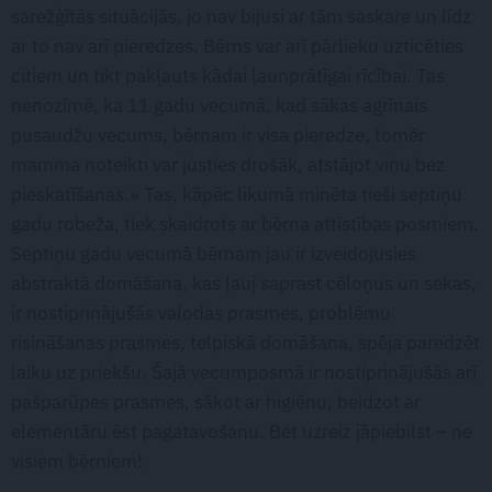
sarežģītās situācijās, jo nav bijusi ar tām saskare un līdz
ar to nav arī pieredzes. Bērns var arī pārlieku uzticēties
citiem un tikt pakļauts kādai ļaunprātīgai rīcībai. Tas
nenozīmē, ka 11 gadu vecumā, kad sākas agrīnais
pusaudžu vecums, bērnam ir visa pieredze, tomēr
mamma noteikti var justies drošāk, atstājot viņu bez
pieskatīšanas.» Tas, kāpēc likumā minēta tieši septiņu
gadu robeža, tiek skaidrots ar bērna attīstības posmiem.
Septiņu gadu vecumā bērnam jau ir izveidojusies
abstraktā domāšana, kas ļauj saprast cēloņus un sekas,
ir nostiprinājušās valodas prasmes, problēmu
risināšanas prasmes, telpiskā domāšana, spēja paredzēt
laiku uz priekšu. Šajā vecumposmā ir nostiprinājušās arī
pašparūpes prasmes, sākot ar higiēnu, beidzot ar
elementāru ēst pagatavošanu. Bet uzreiz jāpiebilst – ne
visiem bērniem!