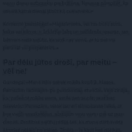
vienu dienu aizbrauksi pie brālēna. Nevajag pārspīlēt, ka
vasarā katrai dienai jābūt kā cukurvatē.»
Komentē psiholoģe: «Mājdzīvnieks, vai tas būtu suns,
kaķis vai kāmis, ir ārkārtīgi labs un palīdzošs resurss, tas
bērnam rada sajūtu, ka viņš nav viens, ar to pat var
parunāt un paspēlēties.»
Par dēlu jūtos droši, par meitu –
vēl ne!
Gundega: «Mans dēls paliek mājās kopš 2. klases.
Pamazām radinājām pa pusstundai, stundai. Viņš zināja,
ka, paliekot mājās viens, varēs netraucēti skatīties
televīziju. Pamazām, vēlāk jau arī slimošanās laikā, ja
bija viegli saaukstējies, atstājām viņu vienu pat uz pusi
dienas. Drošības sajūtu radīja tas, ka mana darbavieta
atrodas netālu no mājas. Zināju – ja kaut kas notiktu,