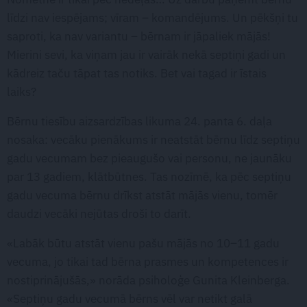
līdzi nav iespējams; vīram – komandējums. Un pēkšņi tu
saproti, ka nav variantu – bērnam ir jāpaliek mājās!
Mierini sevi, ka viņam jau ir vairāk nekā septiņi gadi un
kādreiz taču tāpat tas notiks. Bet vai tagad ir īstais
laiks?
Bērnu tiesību aizsardzības likuma 24. panta 6. daļa
nosaka: vecāku pienākums ir neatstāt bērnu līdz septiņu
gadu vecumam bez pieaugušo vai personu, ne jaunāku
par 13 gadiem, klātbūtnes. Tas nozīmē, ka pēc septiņu
gadu vecuma bērnu drīkst atstāt mājās vienu, tomēr
daudzi vecāki nejūtas droši to darīt.
«Labāk būtu atstāt vienu pašu mājās no 10–11 gadu
vecuma, jo tikai tad bērna prasmes un kompetences ir
nostiprinājušās,» norāda psiholoģe Gunita Kleinberga.
«Septiņu gadu vecumā bērns vēl var netikt galā