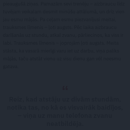
pieaugušā ziņas. Pamazām sevi trenēju – aizbraucu līdz
tuvējam veikalam desmit minūšu attālumā, un drīz vien
jau esmu mājās. Pa ceļam esmu piezvanījusi meitai,
trauksmes līmenis – ļoti augsts. Pēc laika aizbraucu
darīšanās uz stundu, atkal zvanu, pārliecinos, ka viss ir
labi. Trauksmes līmenis – joprojām ļoti augsts. Meita
stāsta, ka vasarā mierīgi varu iet uz darbu, viņa paliks
mājās, taču atstāt vienu uz visu dienu gan vēl neesmu
gatava.
Reiz, kad atstāju uz divām stundām,
notika tas, no kā es visvairāk baidījos,
– viņa uz manu telefona zvanu
neatbildēja.