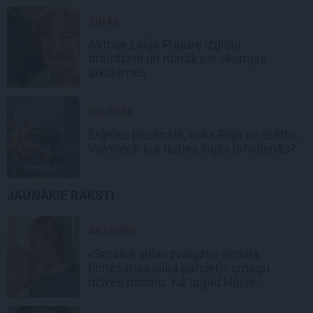
ZIŅAS
Aktrise Lidija Pupure izglābj
draudzeni un nonāk pie skumjas
atklāsmes
KULTŪRA
Ērģeles pludmalē, cirks Rīgā un teātris
Valmierā: kur doties šajās brīvdienās?
JAUNĀKIE RAKSTI
ĀRZEMĒS
«Smalkā stila» zvaigzne seriāla
filmēšanas laikā pārcietis smagu
dzīves posmu. Kā tagad klājas
Emetam?