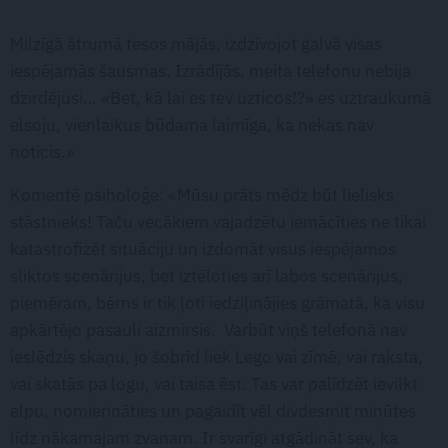
Milzīgā ātrumā tesos mājās, izdzīvojot galvā visas
iespējamās šausmas. Izrādījās, meita telefonu nebija
dzirdējusi… «Bet, kā lai es tev uzticos!?» es uztraukumā
elsoju, vienlaikus būdama laimīga, ka nekas nav
noticis.»
Komentē psiholoģe: «Mūsu prāts mēdz būt lielisks
stāstnieks! Taču vecākiem vajadzētu iemācīties ne tikai
katastrofizēt situāciju un izdomāt visus iespējamos
sliktos scenārijus, bet iztēloties arī labos scenārijus,
piemēram, bērns ir tik ļoti iedziļinājies grāmatā, ka visu
apkārtējo pasauli aizmirsis. Varbūt viņš telefonā nav
ieslēdzis skaņu, jo šobrīd liek Lego vai zīmē, vai raksta,
vai skatās pa logu, vai taisa ēst. Tas var palīdzēt ievilkt
elpu, nomierināties un pagaidīt vēl divdesmit minūtes
līdz nākamajam zvanam. Ir svarīgi atgādināt sev, ka