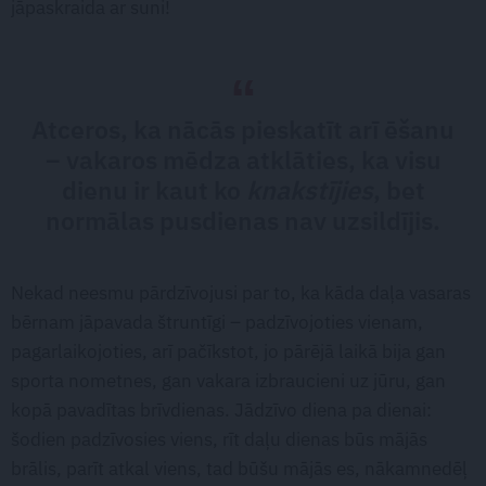
jāpaskraida ar suni!
Atceros, ka nācās pieskatīt arī ēšanu
– vakaros mēdza atklāties, ka visu
dienu ir kaut ko
knakstījies
, bet
normālas pusdienas nav uzsildījis.
Nekad neesmu pārdzīvojusi par to, ka kāda daļa vasaras
bērnam jāpavada štruntīgi – padzīvojoties vienam,
pagarlaikojoties, arī pačīkstot, jo pārējā laikā bija gan
sporta nometnes, gan vakara izbraucieni uz jūru, gan
kopā pavadītas brīvdienas. Jādzīvo diena pa dienai:
šodien padzīvosies viens, rīt daļu dienas būs mājās
brālis, parīt atkal viens, tad būšu mājās es, nākamnedēļ