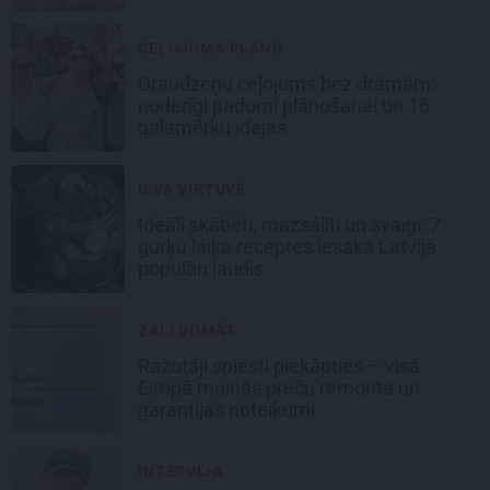
CEĻOJUMA PLĀNS
Draudzeņu ceļojums bez drāmām:
noderīgi padomi plānošanai un 16
galamērķu idejas
IEVA VIRTUVĒ
Ideāli skābēti, mazsālīti un svaigi: 7
gurķu laika receptes iesaka Latvijā
populāri ļaudis
ZAĻI DOMĀT
Ražotāji spiesti piekāpties – visā
Eiropā mainās preču remonta un
garantijas noteikumi
INTERVIJA