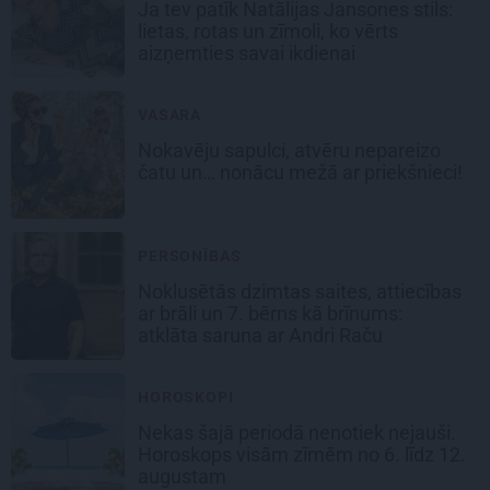
Ja tev patīk Natālijas Jansones stils:
lietas, rotas un zīmoli, ko vērts
aizņemties savai ikdienai
VASARA
Nokavēju sapulci, atvēru nepareizo
čatu un… nonācu mežā ar priekšnieci!
PERSONĪBAS
Noklusētās dzimtas saites, attiecības
ar brāli un 7. bērns kā brīnums:
atklāta saruna ar Andri Raču
HOROSKOPI
Nekas šajā periodā nenotiek nejauši.
Horoskops visām zīmēm no 6. līdz 12.
augustam