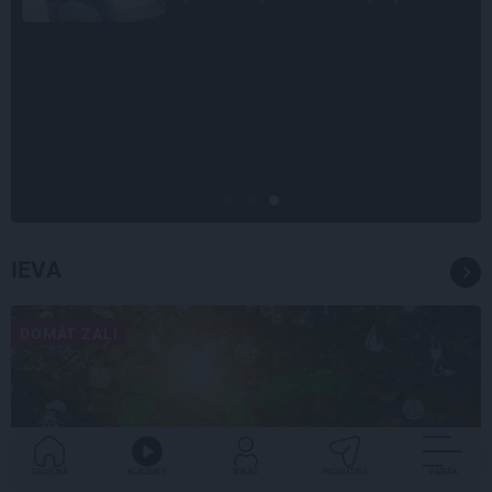
INTERVIJA
Tumši samtaina balss un
tērauda mugurkauls. Raimonda
Paula jaunā mūza – Gerda
Timrota
IEVA
DOMĀT ZAĻI
GALVENĀ
KLAUSIES
IENĀC
PADALĪTIES
VAIRĀK