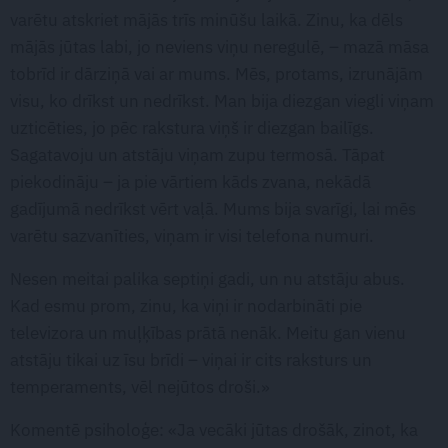
varētu atskriet mājās trīs minūšu laikā. Zinu, ka dēls
mājās jūtas labi, jo neviens viņu neregulē, – mazā māsa
tobrīd ir dārziņā vai ar mums. Mēs, protams, izrunājām
visu, ko drīkst un nedrīkst. Man bija diezgan viegli viņam
uzticēties, jo pēc rakstura viņš ir diezgan bailīgs.
Sagatavoju un atstāju viņam zupu termosā. Tāpat
piekodināju – ja pie vārtiem kāds zvana, nekādā
gadījumā nedrīkst vērt vaļā. Mums bija svarīgi, lai mēs
varētu sazvanīties, viņam ir visi telefona numuri.
Nesen meitai palika septiņi gadi, un nu atstāju abus.
Kad esmu prom, zinu, ka viņi ir nodarbināti pie
televizora un muļķības prātā nenāk. Meitu gan vienu
atstāju tikai uz īsu brīdi – viņai ir cits raksturs un
temperaments, vēl nejūtos droši.»
Komentē psiholoģe: «Ja vecāki jūtas drošāk, zinot, ka