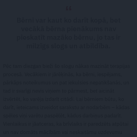
Bērni var kaut ko darīt kopā, bet
vecākā bērna pienākums nav
pieskatīt mazāko bērnu, jo tas ir
milzīgs slogs un atbildība.
Pēc tam diezgan bieži šo slogu nākas mazināt terapijas
procesā. Vecākiem ir jārēķinās, ka bērni, iespējams,
pārkāps noteikumus un pat iekulsies nepatikšanās, un
tad ir svarīgi nevis viņiem to pārmest, bet aicināt
izvērtēt, ko varēja izdarīt citādi. Lai bērniem būtu, ko
darīt, ieteicams izveidot sarakstu ar nodarbēm – kādas
spēles viņi varētu paspēlēt, kādus darbiņus padarīt.
Vienlaikus ir jāatceras, ka brīvlaiks ir paredzēts atpūtai
un nav domāts mācībām vai neskaitāmu uzdevumu