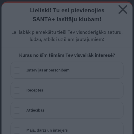
Abonē
Lieliski! Tu esi pievienojies
SANTA+ lasītāju klubam!
RECEPTES
NODERĪGI
JAUNĀKAIS
POPULĀRĀKAIS
Lai labāk piemeklētu tieši Tev visnoderīgāko saturu,
Viens pats mājās. Kurš
lūdzu, atbildi uz šiem jautājumiem:
uztraucas vairāk – bērns vai
Kuras no šīm tēmām Tev visvairāk interesē?
vecāki?
Intervijas ar personībām
BĒRNA ATTĪSTĪBA
30.06.2026
Lauma Lūse-Kreicberga
Receptes
žurnāliste
portals@santa.lv
Attiecības
Māja, dārzs un interjers