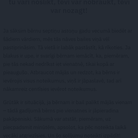
tu vari noslīkt, tevi var nobraukt, tevi
var nozagt!
Ja sāksim bērnu septiņu astoņu gadu vecumā biedēt ar
šādiem vārdiem, mēs tās nāves bailes viņā vēl
pastiprināsim. Tā vietā ir labāk pastāstīt, kā rīkoties. Ja
blakus ir upe, ir svarīgi bērnam iemācīt, ka, piemēram,
pie tās nekad nedrīkst iet vienatnē, tikai kopā ar
pieaugušo. Atbraucot mājās un redzot, ka bērns ir
ievērojis visus noteikumus, viņš ir jāpaslavē, tad arī
nākamreiz centīsies ievērot noteikumus.
Grūtāk ir situācijā, ja bērnam ir bail palikt mājās vienam
– tādā gadījumā bērns pie vienatnes ir jāpieradina
pakāpeniski. Sākumā var atstāt, piemēram, uz
piecpadsmit minūtēm, apsolot, ka pēc noteikta laikā
vecāki atgriezīsies. Un šo solījumu noteikti izpildīt!