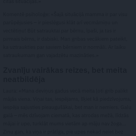
citās situācijās.»
Komentē psiholoģe: «Šajā situācijā mamma ir par visu
parūpējusies – ir pieslēgusi klāt arī vecmāmiņu un
vectētiņu! Būt satrauktai par bērnu, īpaši, ja tas ir
pirmais bērns, ir dabiski. Man gribas vecākiem pateikt,
ka uztraukties par saviem bērniem ir normāli. Ar laiku
satraukumam gan vajadzētu mazināties.»
Zvanīju vairākas reizes, bet meita
neatbildēja
Laura: «Mana deviņus gadus vecā meita ļoti grib palikt
mājās viena. Viņai tas, iespējams, šķiet kā piedzīvojums,
iespēja sajusties pieaugušākai, bet man ir nemiers. Galu
galā – mēs dzīvojam ciematā, kas atrodas mežā, līdzās
mājai ir upe, turklāt mums vietām ap māju nav žoga…
Zinu gan, ka viņa ir prātīga, pie upes nekad neiet bez