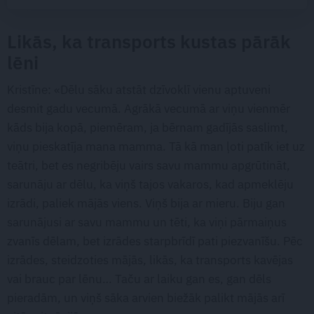
Likās, ka transports kustas pārāk
lēni
Kristīne: «Dēlu sāku atstāt dzīvoklī vienu aptuveni
desmit gadu vecumā. Agrākā vecumā ar viņu vienmēr
kāds bija kopā, piemēram, ja bērnam gadījās saslimt,
viņu pieskatīja mana mamma. Tā kā man ļoti patīk iet uz
teātri, bet es negribēju vairs savu mammu apgrūtināt,
sarunāju ar dēlu, ka viņš tajos vakaros, kad apmeklēju
izrādi, paliek mājās viens. Viņš bija ar mieru. Biju gan
sarunājusi ar savu mammu un tēti, ka viņi pārmaiņus
zvanīs dēlam, bet izrādes starpbrīdī pati piezvanīšu. Pēc
izrādes, steidzoties mājās, likās, ka transports kavējas
vai brauc par lēnu… Taču ar laiku gan es, gan dēls
pieradām, un viņš sāka arvien biežāk palikt mājās arī