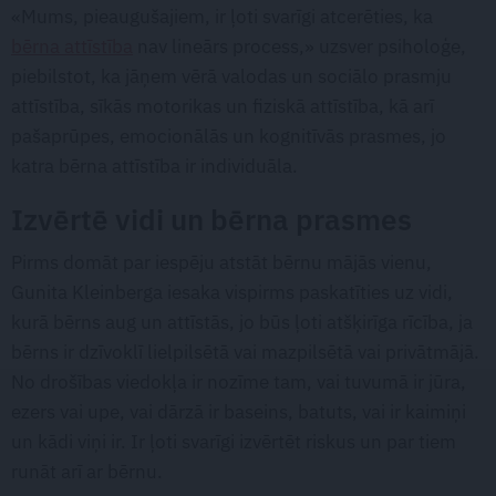
«Mums, pieaugušajiem, ir ļoti svarīgi atcerēties, ka
bērna attīstība
nav lineārs process,» uzsver psiholoģe,
piebilstot, ka jāņem vērā valodas un sociālo prasmju
attīstība, sīkās motorikas un fiziskā attīstība, kā arī
pašaprūpes, emocionālās un kognitīvās prasmes, jo
katra bērna attīstība ir individuāla.
Izvērtē vidi un bērna prasmes
Pirms domāt par iespēju atstāt bērnu mājās vienu,
Gunita Kleinberga iesaka vispirms paskatīties uz vidi,
kurā bērns aug un attīstās, jo būs ļoti atšķirīga rīcība, ja
bērns ir dzīvoklī lielpilsētā vai mazpilsētā vai privātmājā.
No drošības viedokļa ir nozīme tam, vai tuvumā ir jūra,
ezers vai upe, vai dārzā ir baseins, batuts, vai ir kaimiņi
un kādi viņi ir. Ir ļoti svarīgi izvērtēt riskus un par tiem
runāt arī ar bērnu.