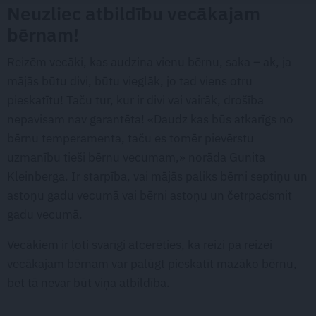
Neuzliec atbildību vecākajam
bērnam!
Reizēm vecāki, kas audzina vienu bērnu, saka – ak, ja
mājās būtu divi, būtu vieglāk, jo tad viens otru
pieskatītu! Taču tur, kur ir divi vai vairāk, drošība
nepavisam nav garantēta! «Daudz kas būs atkarīgs no
bērnu temperamenta, taču es tomēr pievērstu
uzmanību tieši bērnu vecumam,» norāda Gunita
Kleinberga. Ir starpība, vai mājās paliks bērni septiņu un
astoņu gadu vecumā vai bērni astoņu un četrpadsmit
gadu vecumā.
Vecākiem ir ļoti svarīgi atcerēties, ka reizi pa reizei
vecākajam bērnam var palūgt pieskatīt mazāko bērnu,
bet tā nevar būt viņa atbildība.