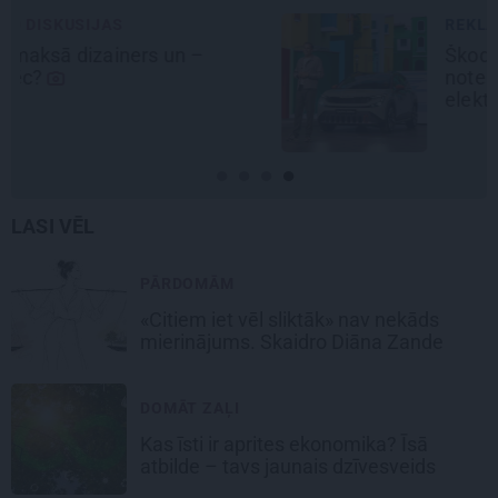
REKLĀMRAKSTS
Škoda maina spēles
noteikumus: iepazīsti pilsētas
elektroauto
Epiq
LASI VĒL
PĀRDOMĀM
«Citiem iet vēl sliktāk» nav nekāds
mierinājums. Skaidro Diāna Zande
DOMĀT ZAĻI
Kas īsti ir aprites ekonomika? Īsā
atbilde – tavs jaunais dzīvesveids