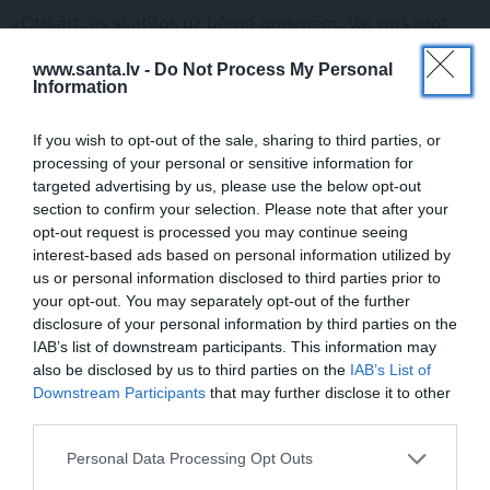
«Otrkārt, es skatītos uz bērna prasmēm. Vai viņš prot
atvērt ledusskapi, izņemt ēdienu un, piemēram, uzvārīt
www.santa.lv -
Do Not Process My Personal
vai uzcept olu. Un skatītos, kādas ir bērna problēmu
Information
risināšanas prasmes – ja būs kādas grūtības, vai viņš
uzdrīkstēsies vecākiem zvanīt vai arī nobīsies un
If you wish to opt-out of the sale, sharing to third parties, or
processing of your personal or sensitive information for
sastings.
targeted advertising by us, please use the below opt-out
section to confirm your selection. Please note that after your
opt-out request is processed you may continue seeing
interest-based ads based on personal information utilized by
us or personal information disclosed to third parties prior to
Turklāt jāpatur prātā, ka septiņu
your opt-out. You may separately opt-out of the further
astoņu gadu vecumā bērniem var
disclosure of your personal information by third parties on the
IAB’s list of downstream participants. This information may
parādīties nāves bailes – trauksme,
also be disclosed by us to third parties on the
IAB’s List of
ka ar vecākiem kaut kas var notikt.
Downstream Participants
that may further disclose it to other
third parties.
Šā iemesla dēļ vien es būtu ļoti uzmanīga atstāt
Personal Data Processing Opt Outs
septiņgadīgu bērnu uz visu dienu mājās vienu,» norāda