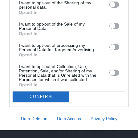
I want to opt-out of the Sharing of my
psiholoģe.
personal data.
Opted In
«Ja bērnam ir diagnosticēts vai ir aizdomas par
I want to opt-out of the Sale of my
Personal Data.
uzmanības deficīta un hiperaktivitātes sindromu, tad
Opted In
vecākiem ir jāapzinās, ka, visticamāk, bērns sastrādās
kādas ziepes vai arī neizdarīs to, kas tika prasīts. Ja
I want to opt-out of processing my
Personal Data for Targeted Advertising.
bērnam ir autiskā spektra traucējumi, vecākiem ir jāņem
Opted In
vērā viņa īpatnības, bet tas nenozīmē, ka šādus bērnus
I want to opt-out of Collection, Use,
nevar atstāt vienus. Ja bērnam ir garīgās vai
Retention, Sale, and/or Sharing of my
Personal Data that Is Unrelated with the
intelektuālās attīstības traucējumi, tad, visticamāk,
Purposes for which it was collected.
Opted In
bērnam vienatne nav piemērota. Bērni ir ļoti dažādi –
vieni ir ļoti aktīvi, citi – kautrīgi, un, manuprāt, vecāki ļoti
CONFIRM
labi jūt, vai bērnu var atstāt vienu pašu. Ja bērnam nav
pašaprūpes prasmju, ja viņš nezina, kā rīkoties noteiktās
Data Deletion
Data Access
Privacy Policy
situācijās un, piemēram, nekad nav turējis nazi rokā,
droši vien sākumā viņam šīs prasmes ir jāiemāca.