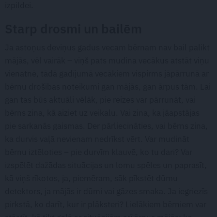
izpildei.
Starp drosmi un bailēm
Ja astoņus deviņus gadus vecam bērnam nav bail palikt
mājās, vēl vairāk – viņš pats mudina vecākus atstāt viņu
vienatnē, tādā gadījumā vecākiem vispirms jāpārrunā ar
bērnu drošības noteikumi gan mājās, gan ārpus tām. Lai
gan tas būs aktuāli vēlāk, pie reizes var pārrunāt, vai
bērns zina, kā aiziet uz veikalu. Vai zina, ka jāapstājas
pie sarkanās gaismas. Der pārliecināties, vai bērns zina,
ka durvis vaļā nevienam nedrīkst vērt. Var mudināt
bērnu iztēloties – pie durvīm klauvē, ko tu dari? Var
izspēlēt dažādas situācijas un lomu spēles un paprasīt,
kā viņš rīkotos, ja, piemēram, sāk pīkstēt dūmu
detektors, ja mājās ir dūmi vai gāzes smaka. Ja iegriezīs
pirkstā, ko darīt, kur ir plāksteri? Lielākiem bērniem var