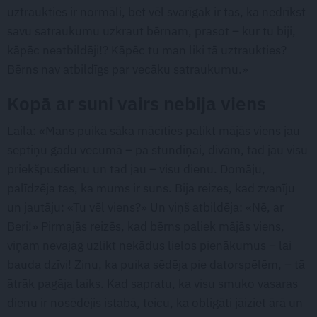
uztraukties ir normāli, bet vēl svarīgāk ir tas, ka nedrīkst
savu satraukumu uzkraut bērnam, prasot – kur tu biji,
kāpēc neatbildēji!? Kāpēc tu man liki tā uztraukties?
Bērns nav atbildīgs par vecāku satraukumu.»
Kopā ar suni vairs nebija viens
Laila: «Mans puika sāka mācīties palikt mājās viens jau
septiņu gadu vecumā – pa stundiņai, divām, tad jau visu
priekšpusdienu un tad jau – visu dienu. Domāju,
palīdzēja tas, ka mums ir suns. Bija reizes, kad zvanīju
un jautāju: «Tu vēl viens?» Un viņš atbildēja: «Nē, ar
Beri!» Pirmajās reizēs, kad bērns paliek mājās viens,
viņam nevajag uzlikt nekādus lielos pienākumus – lai
bauda dzīvi! Zinu, ka puika sēdēja pie datorspēlēm, – tā
ātrāk pagāja laiks. Kad sapratu, ka visu smuko vasaras
dienu ir nosēdējis istabā, teicu, ka obligāti jāiziet ārā un