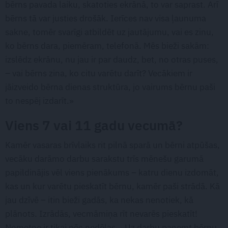
bērns pavada laiku, skatoties ekrānā, to var saprast. Arī
bērns tā var justies drošāk. Ierīces nav visa ļaunuma
sakne, tomēr svarīgi atbildēt uz jautājumu, vai es zinu,
ko bērns dara, piemēram, telefonā. Mēs bieži sakām:
izslēdz ekrānu, nu jau ir par daudz, bet, no otras puses,
– vai bērns zina, ko citu varētu darīt? Vecākiem ir
jāizveido bērna dienas struktūra, jo vairums bērnu paši
to nespēj izdarīt.»
Viens 7 vai 11 gadu vecumā?
Kamēr vasaras brīvlaiks rit pilnā sparā un bērni atpūšas,
vecāku darāmo darbu sarakstu trīs mēnešu garumā
papildinājis vēl viens pienākums – katru dienu izdomāt,
kas un kur varētu pieskatīt bērnu, kamēr paši strādā. Kā
jau dzīvē – itin bieži gadās, ka nekas nenotiek, kā
plānots. Izrādās, vecmāmiņa rīt nevarēs pieskatīt!
Nometne ir tikai pēc nedēļas… Uz darbu paņemt bērnu