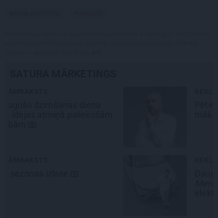
BĒRNA ATTĪSTĪBA
PUSAUDŽI
Publikācijas saturs vai tās jebkāda apjoma daļa ir aizsargāts autortiesību
objekts Autortiesību likuma izpratnē, un tā izmantošana bez izdevēja
atļaujas ir aizliegta. Vairāk lasi
šeit
SATURA MĀRKETINGS
REKLĀMRAKSTS
Pēteris Zālītis: Esmu prāta
mākslinieks
REKLĀMRAKSTS
Daugaviņš par mīlestību pret
Mercedes
un
kosmisko
jaunā
elektroauto pieredzi