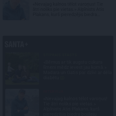
«Nevajag kalnos tēlot varoņus! Tie
ātri noliks pie vietas.» Alpīnists Atis
Plakans, kurš pieredzējis biedra
bojāeju
LEĢENDAS STĀSTS
Mistika un atrastie radi. Kā
«Likteņa līdumnieki» mainīja
la
pašu aktieru dzīves
INTERVIJA
Grūtāk par atkailināšanos ir
pieņemt sevi. Aktrise Katrīna
Kreile par depresiju, mobingu un
ceļu līdz lielajām lomām