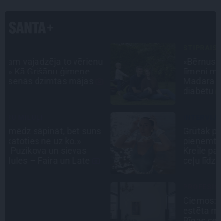
STIPRAIS STĀSTS
u
«Bērnus ar tik augstu cukura
līmeni mēdz ievest jau komā.»
Madara un Gatis par dzīvi ar dēla
diabētu
INTERVIJA
s
Grūtāk par atkailināšanos ir
pieņemt sevi. Aktrise Katrīna
Kreile par depresiju, mobingu un
ceļu līdz lielajām lomām
PROFESIONĀLS INTERJERS
Ciemos: Eklektika bez haosa –
estēta mājoklis ar skatu uz
Rīgas centra jumtiem