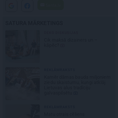
Santa.lv
SATURA MĀRKETINGS
DEKO DISKUSIJAS
Cik maksā dizainers un –
šu
kāpēc?
REKLĀMRAKSTS
Kamēr dāmas bauda miljoniem
ziedu skaistumu, kungi atklāj
Lietuvas alus tradīciju
galvaspilsētu
REKLĀMRAKSTS
Matu otrais cēliens