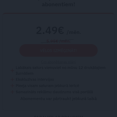
abonentiem!
2.49€
/mēn.
5.95€ /mēn.
VĒLOS IZMĒĢINĀT!
Citi abonēšanas plāni
Labākais saturs vienuviet no mūsu 12 drukātajiem
žurnāliem
Ekskluzīvas intervijas
Pieeja visam saturam jebkurā ierīcē
Samazināts reklāmu daudzums visā portālā
Abonementu var pārtraukt jebkurā laikā