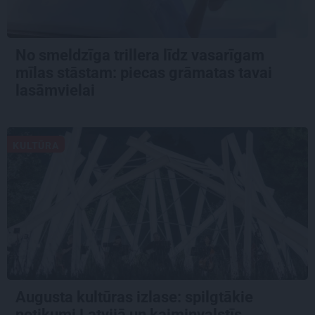
No smeldzīga trillera līdz vasarīgam
mīlas stāstam: piecas grāmatas tavai
lasāmvielai
KULTŪRA
Augusta kultūras izlase: spilgtākie
notikumi Latvijā un kaimiņvalstīs