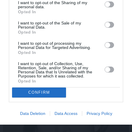
I want to opt-out of the Sharing of my
personal data.
Opted In
I want to opt-out of the Sale of my
Rociet un labi būs – kā
«Smalkā stila» zvaigzne
Personal Data.
aktieris Artūrs Skrastiņš
seriāla filmēšanas laikā
Opted In
uzlādējas jaunajai
pārcietis smagu dzīves
sezonai
posmu. Kā tagad klājas
I want to opt-out of processing my
Personal Data for Targeted Advertising.
Emetam?
Opted In
I want to opt-out of Collection, Use,
Retention, Sale, and/or Sharing of my
SĒRU VĒSTS
Personal Data that Is Unrelated with the
Purposes for which it was collected.
Opted In
CONFIRM
Data Deletion
Data Access
Privacy Policy