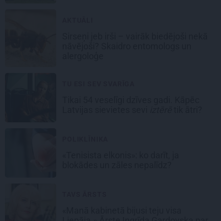
AKTUĀLI
Sirseņi jeb irši – vairāk biedējoši nekā
nāvējoši? Skaidro entomologs un
alergoloģe
TU ESI SEV SVARĪGA
Tikai 54 veselīgi dzīves gadi. Kāpēc
Latvijas sievietes sevi
iztērē
tik ātri?
POLIKLĪNIKA
«Tenisista elkonis»: ko darīt, ja
blokādes un zāles nepalīdz?
TAVS ĀRSTS
«Manā kabinetā bijusi teju visa
Liepāja.» Ārste Ingrīda Gardovska par