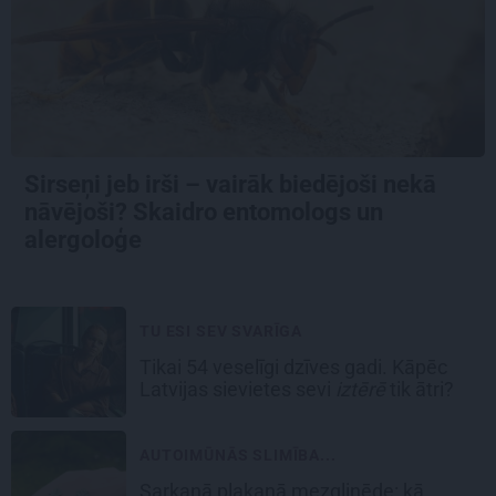
Sirseņi jeb irši – vairāk biedējoši nekā
nāvējoši? Skaidro entomologs un
alergoloģe
TU ESI SEV SVARĪGA
Tikai 54 veselīgi dzīves gadi. Kāpēc
Latvijas sievietes sevi
iztērē
tik ātri?
AUTOIMŪNĀS SLIMĪBA...
Sarkanā plakanā mezgliņēde: kā