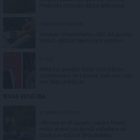
Praktisks ceļvedis dārza glābšanai
PRAKTISKI PADOMI
Vasaras remontdarbu ABC: kā pareizi
krāsot, eļļot un lakot koka virsmas
STILS
Mīlgrāve parāda, kādu stila odziņu
aizņēmusies no Laimas Vaikules. Jau
sen tādu gribējusi!
IEVAS VESELĪBA
STIPRAIS STĀSTS
«Bērnus ar tik augstu cukura līmeni
mēdz ievest jau komā.» Madara un
Gatis par dzīvi ar dēla diabētu