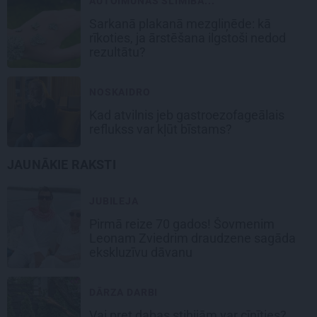
AUTOIMŪNĀS SLIMĪBA...
Sarkanā plakanā mezgliņēde: kā
rīkoties, ja ārstēšana ilgstoši nedod
rezultātu?
NOSKAIDRO
Kad atvilnis jeb gastroezofageālais
reflukss var kļūt bīstams?
JAUNĀKIE RAKSTI
JUBILEJA
Pirmā reize 70 gados! Šovmenim
Leonam Zviedrim draudzene sagāda
ekskluzīvu dāvanu
DĀRZA DARBI
Vai pret dabas stihijām var cīnīties?