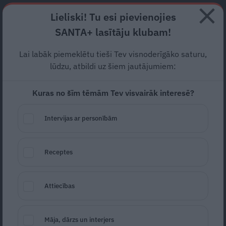
Abonē
Lieliski! Tu esi pievienojies
SANTA+ lasītāju klubam!
RECEPTES
NODERĪGI
JAUNĀKAIS
POPULĀRĀKAIS
Lai labāk piemeklētu tieši Tev visnoderīgāko saturu,
Āāāābolu, lūdzu!
Kā
lūdzu, atbildi uz šiem jautājumiem:
pārvarēt stostīšanos
Kuras no šīm tēmām Tev visvairāk interesē?
PADOMI
09.03.2021
Intervijas ar personībām
Sigita Āboltiņa
Receptes
Attiecības
Māja, dārzs un interjers