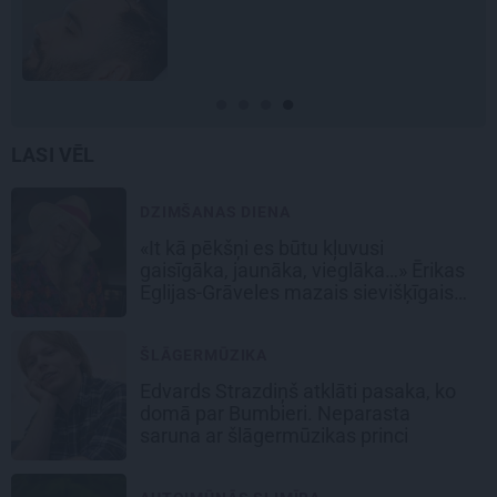
LASI VĒL
DZIMŠANAS DIENA
«It kā pēkšņi es būtu kļuvusi
gaisīgāka, jaunāka, vieglāka…» Ērikas
Eglijas-Grāveles mazais sievišķīgais
noslēpums
ŠLĀGERMŪZIKA
Edvards Strazdiņš atklāti pasaka, ko
domā par Bumbieri. Neparasta
saruna ar šlāgermūzikas princi