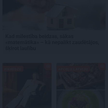
Kad mīlestība beidzas, sākas
«matemātika» – kā nepalikt zaudētājos,
šķirot laulību
PIEREDZE
APCEĻO LATVIJU