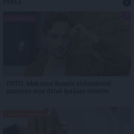
PĒRLE
PERSONĪBAS
FOTO: Maksims Busels aizkustinoši
pateicas viņa dzīvē īpašam vīrietim
LIKUMA LABIRINTI