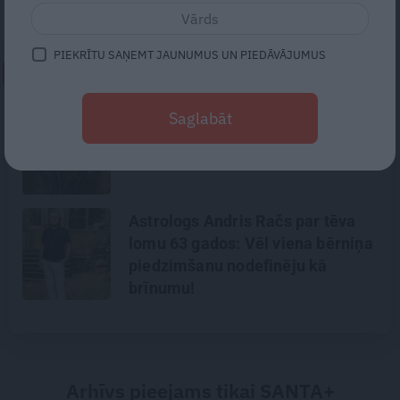
centra 4 Bērnu veselības centrā.
PIEKRĪTU SAŅEMT JAUNUMUS UN PIEDĀVĀJUMUS
NEPALAID GARĀM!
Traģēdija Priekulē: kā bezjēdzīgā
Saglabāt
kautiņā varēja iet bojā cilvēks,
kurš nekad nekonfliktēja?
Astrologs Andris Račs par tēva
lomu 63 gados: Vēl viena bērniņa
piedzimšanu nodefinēju kā
brīnumu!
Arhīvs pieejams tikai SANTA+