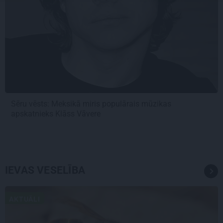
Sēru vēsts: Meksikā miris populārais mūzikas
apskatnieks Klāss Vāvere
IEVAS VESELĪBA
AKTUĀLI