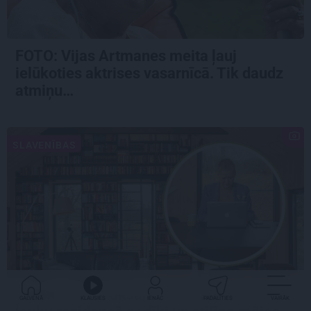
FOTO:
Vijas Artmanes meita
ļauj
ielūkoties aktrises vasarnīcā. Tik daudz
atmiņu…
SLAVENĪBAS
CIEMOS: Kā Rukšāne saimnieko savā
GALVENĀ
KLAUSIES
IENĀC
PADALĪTIES
VAIRĀK