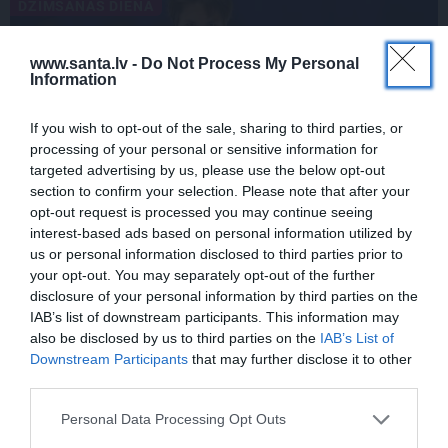
DZIMŠANAS DIENA
www.santa.lv -
Do Not Process My Personal
Information
If you wish to opt-out of the sale, sharing to third parties, or
processing of your personal or sensitive information for
targeted advertising by us, please use the below opt-out
section to confirm your selection. Please note that after your
opt-out request is processed you may continue seeing
Daiļslidotājs Deniss Vasiļjevs: Pat ja tu ej
interest-based ads based on personal information utilized by
cauri ellei, turpini iet
us or personal information disclosed to third parties prior to
your opt-out. You may separately opt-out of the further
disclosure of your personal information by third parties on the
IAB’s list of downstream participants. This information may
ZIŅAS
ĀRZEMĒS
also be disclosed by us to third parties on the
IAB’s List of
Downstream Participants
that may further disclose it to other
third parties.
Personal Data Processing Opt Outs