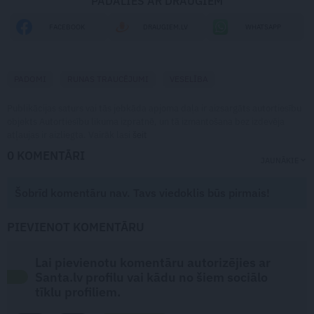
PADALIES AR DRAUGIEM
FACEBOOK
DRAUGIEM.LV
WHATSAPP
PADOMI
RUNAS TRAUCĒJUMI
VESELĪBA
Publikācijas saturs vai tās jebkāda apjoma daļa ir aizsargāts autortiesību
objekts Autortiesību likuma izpratnē, un tā izmantošana bez izdevēja
atļaujas ir aizliegta. Vairāk lasi
šeit
0 KOMENTĀRI
JAUNĀKIE
Šobrīd komentāru nav. Tavs viedoklis būs pirmais!
PIEVIENOT KOMENTĀRU
Lai pievienotu komentāru autorizējies ar
Santa.lv profilu vai kādu no šiem sociālo
tīklu profiliem.