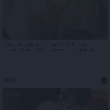
Sausums, apsārtums un kaprīza āda? Pazīmes, ka
nemanāmi sabojāts ādas galvenais aizsargvairogs
DEKO
KULTŪRA