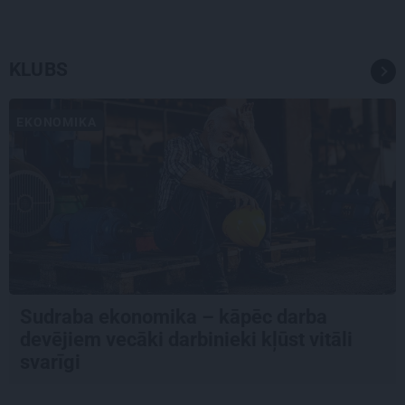
KLUBS
EKONOMIKA
Sudraba ekonomika – kāpēc darba
devējiem vecāki darbinieki kļūst vitāli
svarīgi