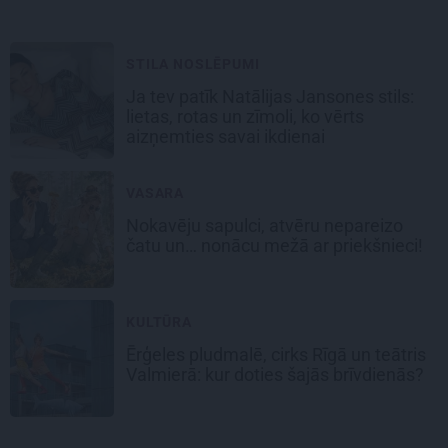
STILA NOSLĒPUMI
Ja tev patīk Natālijas Jansones stils:
lietas, rotas un zīmoli, ko vērts
aizņemties savai ikdienai
VASARA
Nokavēju sapulci, atvēru nepareizo
čatu un… nonācu mežā ar priekšnieci!
KULTŪRA
Ērģeles pludmalē, cirks Rīgā un teātris
Valmierā: kur doties šajās brīvdienās?