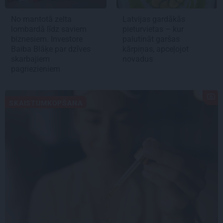
No mantotā zelta
Latvijas gardākās
lombardā līdz saviem
pieturvietas – kur
biznesiem. Investore
palutināt garšas
Baiba Blāķe par dzīves
kārpiņas, apceļojot
skarbajiem
novadus
pagriezieniem
SKAISTUMKOPŠANA