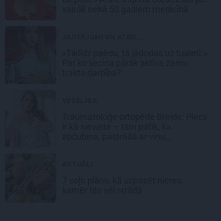
vairāk nekā 50 gadiem medicīnā
JAUTĀJUMI UN ATBIL...
«Tiklīdz paēdu, tā jādodas uz tualeti.»
Par ko liecina pārāk aktīva zarnu
trakta darbība?
VESELĪBA
Traumatoloģe ortopēde Breide: Plecs
ir kā sieviete – tam patīk, ka
apčubina, pastrādā ar viņu,
padarbojas, pavingro
AKTUĀLI
7 soļu plāns: kā uzpasēt nieres,
kamēr tās vēl strādā