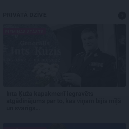
PRIVĀTĀ DZĪVE
PIEMIŅAS STĀSTS
Inta Ķuža kapakmenī iegravēts
atgādinājums par to, kas viņam bijis mīļš
un svarīgs…