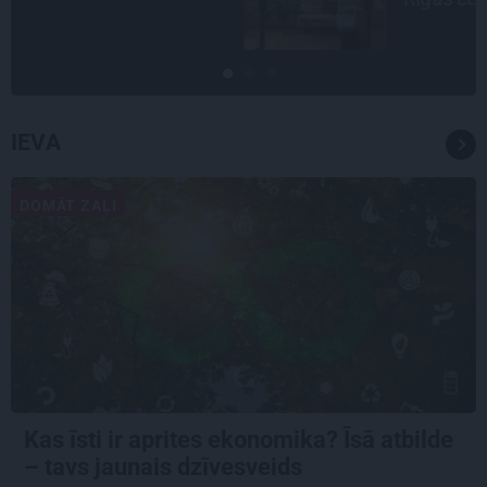
IEVA
DOMĀT ZAĻI
Kas īsti ir aprites ekonomika? Īsā atbilde
– tavs jaunais dzīvesveids