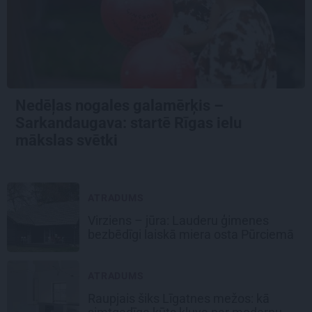
Nedēļas nogales galamērķis –
Sarkandaugava: startē Rīgas ielu
mākslas svētki
ATRADUMS
Virziens – jūra: Lauderu ģimenes
bezbēdīgi laiskā miera osta Pūrciemā
ATRADUMS
Raupjais šiks Līgatnes mežos: kā