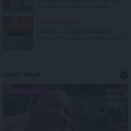
simtgadīga kūts kļuva par modernu
rezidenci ar baseinu un mākslu
INTERJERA DIZAINS
«Michelin» zvaigžņotais Maksims
Cekots atklājis jaunu restorānu «Kíce»
LAUKU MĀJA
PIEMIŅAS STĀSTS