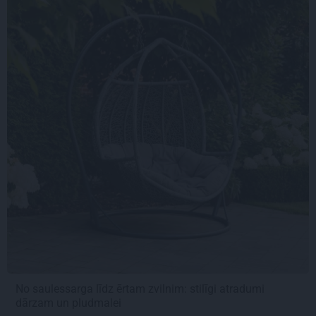
No saulessarga līdz ērtam zvilnim: stilīgi atradumi
dārzam un pludmalei