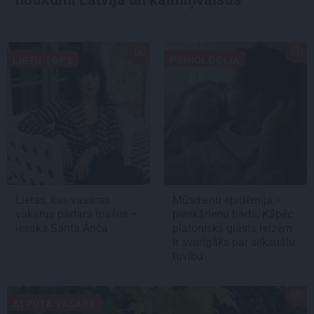
LIETU TOPS
PSIHOLOĢIJA
Lietas, kas vasaras
Mūsdienu epidēmija –
vakarus padara īpašus –
pieskārienu bads. Kāpēc
iesaka Santa Anča
platonisks glāsts reizēm
ir svarīgāks par seksuālu
tuvību
ATPŪTA VASARĀ