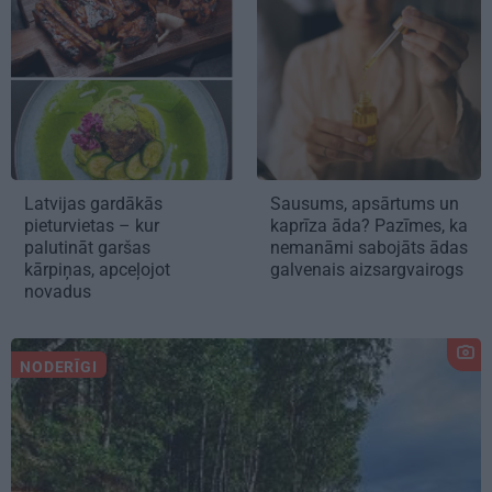
Latvijas gardākās
Sausums, apsārtums un
pieturvietas – kur
kaprīza āda? Pazīmes, ka
palutināt garšas
nemanāmi sabojāts ādas
kārpiņas, apceļojot
galvenais aizsargvairogs
novadus
NODERĪGI