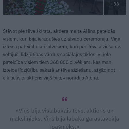
+33
Stāvot pie tēva šķirsta, aktiera meita Alēna pateicās
visiem, kuri bija ieradušies uz atvadu ceremoniju. Viņa
izteica pateicību arī cilvēkiem, kuri pēc tēva aiziešanas
veltījuši līdzjūtības vārdus sociālajos tīklos. «Liela
pateicība visiem tiem 368 000 cilvēkiem, kas man
izteica līdzjūtību sakarā ar tēva aiziešanu, atgādinot –
cik lielisks aktieris viņš bija,» norādīja Alēna.
«Viņš bija vislabākais tēvs, aktieris un
mākslinieks. Viņš bija labākā garastāvokļa
īpašnieks,»