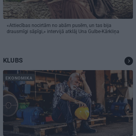
«Attiecības nocirtām no abām pusēm, un tas bija
drausmīgi sāpīgi,» intervijā atklāj Una Gulbe-Kārkliņa
KLUBS
EKONOMIKA