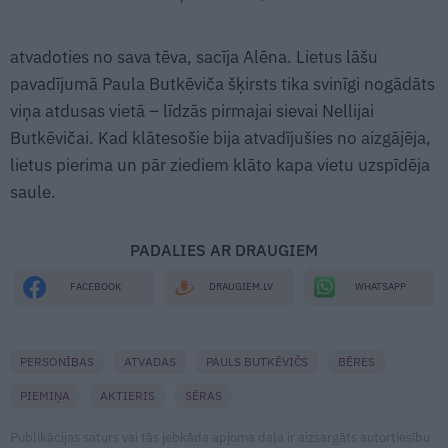
atvadoties no sava tēva, sacīja Alēna. Lietus lāšu
pavadījumā Paula Butkēviča šķirsts tika svinīgi nogādāts
viņa atdusas vietā – līdzās pirmajai sievai Nellijai
Butkēvičai. Kad klātesošie bija atvadījušies no aizgājēja,
lietus pierima un pār ziediem klāto kapa vietu uzspīdēja
saule.
PADALIES AR DRAUGIEM
WHATSAPP
FACEBOOK
DRAUGIEM.LV
PERSONĪBAS
ATVADAS
PAULS BUTKĒVIČS
BĒRES
PIEMIŅA
AKTIERIS
SĒRAS
Publikācijas saturs vai tās jebkāda apjoma daļa ir aizsargāts autortiesību