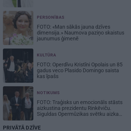
PERSONĪBAS
FOTO: «Man sākās jauna dzīves
dimensija.» Naumova paziņo skaistus
jaunumus ģimenē
KULTŪRA
FOTO: Operdīvu Kristīni Opolais un 85
gadus veco Plasido Domingo saista
kas īpašs
NOTIKUMS
FOTO: Traģisks un emocionāls stāsts
aizkustina prezidentu Rinkēviču.
Siguldas Opermūzikas svētku aizkadri
PRIVĀTĀ DZĪVE