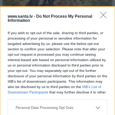
www.santa.lv -
Do Not Process My Personal
Information
If you wish to opt-out of the sale, sharing to third parties, or
Nokavēju sapulci, atvēru nepareizo čatu
processing of your personal or sensitive information for
un… nonācu mežā ar priekšnieci!
targeted advertising by us, please use the below opt-out
section to confirm your selection. Please note that after your
opt-out request is processed you may continue seeing
interest-based ads based on personal information utilized by
KULTŪRA
us or personal information disclosed to third parties prior to
Ērģeles pludmalē, cirks Rīgā un teātris
your opt-out. You may separately opt-out of the further
Valmierā: kur doties šajās brīvdienās?
disclosure of your personal information by third parties on the
IAB’s list of downstream participants. This information may
also be disclosed by us to third parties on the
IAB’s List of
Downstream Participants
that may further disclose it to other
PĀRDOMĀM
third parties.
«Citiem iet vēl sliktāk» nav nekāds
Personal Data Processing Opt Outs
mierinājums. Skaidro Diāna Zande