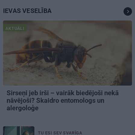
IEVAS VESELĪBA
AKTUĀLI
Sirseņi jeb irši – vairāk biedējoši nekā
nāvējoši? Skaidro entomologs un
alergoloģe
TU ESI SEV SVARĪGA