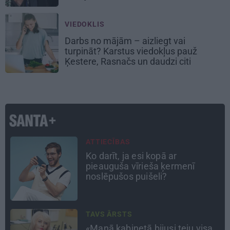
VIEDOKLIS
Darbs no mājām – aizliegt vai
turpināt? Karstus viedokļus pauž
Ķestere, Rasnačs un daudzi citi
INTERVIJA
«Nevajag kalnos tēlot varoņus!
Tie ātri noliks pie vietas.»
Alpīnists Atis Plakans, kurš
pieredzējis biedra bojāeju
PERSONĪBAS
Noklusētās dzimtas saites,