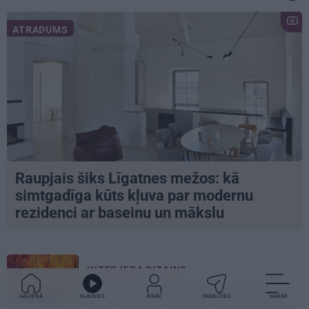
ATRADUMS
Raupjais šiks Līgatnes mežos: kā
simtgadīga kūts kļuva par modernu
rezidenci ar baseinu un mākslu
INTERJERA DIZAINS
«Michelin» zvaigžņotais Maksims
GALVENĀ
KLAUSIES
IENĀC
PADALĪTIES
VAIRĀK
Cekots atklājis jaunu restorānu «Kíce»