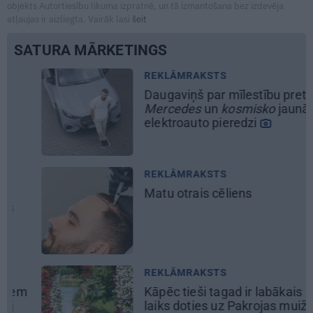
objekts Autortiesību likuma izpratnē, un tā izmantošana bez izdevēja
atļaujas ir aizliegta. Vairāk lasi
šeit
SATURA MĀRKETINGS
REKLĀMRAKSTS
Daugaviņš par mīlestību pret
Mercedes
un
kosmisko
jaunā
elektroauto pieredzi
REKLĀMRAKSTS
Matu otrais cēliens
REKLĀMRAKSTS
Kāpēc tieši tagad ir labākais
laiks doties uz Pakrojas muižas