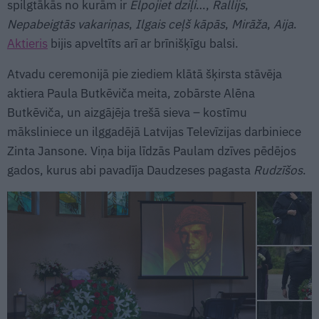
spilgtākās no kurām ir
Elpojiet dziļi
…,
Rallijs
,
Nepabeigtās vakariņas
,
Ilgais ceļš kāpās
,
Mirāža
,
Aija
.
Aktieris
bijis apveltīts arī ar brīnišķīgu balsi.
Atvadu ceremonijā pie ziediem klātā šķirsta stāvēja
aktiera Paula Butkēviča meita, zobārste Alēna
Butkēviča, un aizgājēja trešā sieva – kostīmu
māksliniece un ilggadējā Latvijas Televīzijas darbiniece
Zinta Jansone. Viņa bija līdzās Paulam dzīves pēdējos
gados, kurus abi pavadīja Daudzeses pagasta
Rudzīšos
.