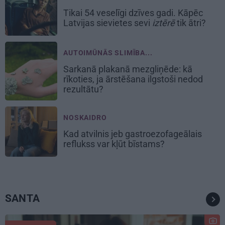
Tikai 54 veselīgi dzīves gadi. Kāpēc
Latvijas sievietes sevi
iztērē
tik ātri?
AUTOIMŪNĀS SLIMĪBA...
Sarkanā plakanā mezgliņēde: kā
rīkoties, ja ārstēšana ilgstoši nedod
rezultātu?
NOSKAIDRO
Kad atvilnis jeb gastroezofageālais
reflukss var kļūt bīstams?
SANTA