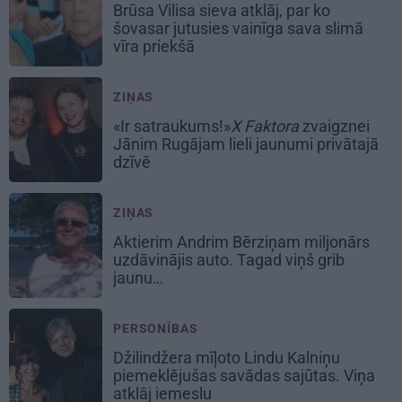
Brūsa Vilisa sieva atklāj, par ko
šovasar jutusies vainīga sava slimā
vīra priekšā
ZIŅAS
«Ir satraukums!»
X Faktora
zvaigznei
Jānim Rugājam lieli jaunumi privātajā
dzīvē
ZIŅAS
Aktierim Andrim Bērziņam miljonārs
uzdāvinājis auto. Tagad viņš grib
jaunu…
PERSONĪBAS
Džilindžera mīļoto Lindu Kalniņu
piemeklējušas savādas sajūtas. Viņa
atklāj iemeslu