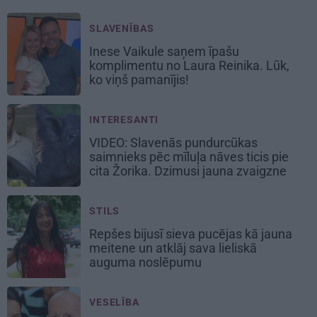
SLAVENĪBAS
Inese Vaikule saņem īpašu
komplimentu no Laura Reinika. Lūk,
ko viņš pamanījis!
INTERESANTI
VIDEO: Slavenās pundurcūkas
saimnieks pēc mīluļa nāves ticis pie
cita Žorika. Dzimusi jauna zvaigzne
STILS
Repšes bijusī sieva pucējas kā jauna
meitene un atklāj sava lieliskā
auguma noslēpumu
VESELĪBA