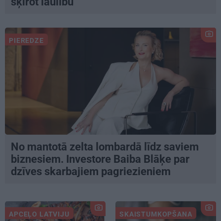
šķirot laulību
PIEREDZE
No mantotā zelta lombardā līdz saviem
biznesiem. Investore Baiba Blāķe par
dzīves skarbajiem pagriezieniem
APCEĻO LATVIJU
SKAISTUMKOPŠANA