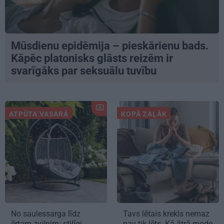
Mūsdienu epidēmija – pieskārienu bads.
Kāpēc platonisks glāsts reizēm ir
svarīgāks par seksuālu tuvību
ATPŪTA VASARĀ
KOPĀ ZAĻĀK
No saulessarga līdz
Tavs lētais krekls nemaz
ērtam zvilnim: stilīgi
nav tik lēts. Kā ātrā mode