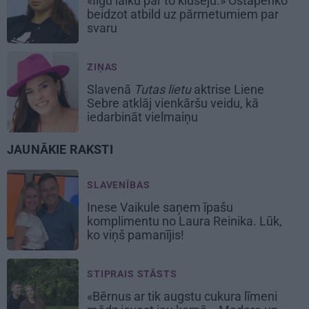
«Ilgu laiku par to klusēju.» Ostapenko
beidzot atbild uz pārmetumiem par
svaru
ZIŅAS
Slavenā
Tutas lietu
aktrise Liene
Sebre atklāj vienkāršu veidu, kā
iedarbināt vielmaiņu
JAUNĀKIE RAKSTI
SLAVENĪBAS
Inese Vaikule saņem īpašu
komplimentu no Laura Reinika. Lūk,
ko viņš pamanījis!
STIPRAIS STĀSTS
«Bērnus ar tik augstu cukura līmeni