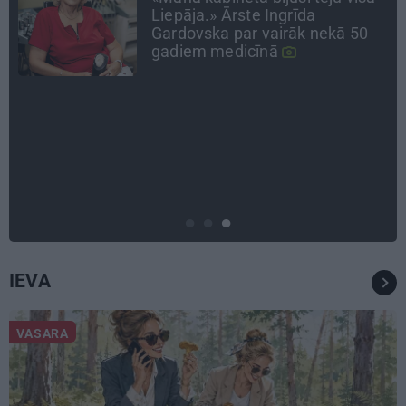
attiecības ar brāli un 7. bērns kā
brīnums: atklāta saruna ar Andri
Raču
DZĪVESSTĀSTS
Stāsts, kas pārspēj kino
scenārijus: Kā Liepājas zēns
Volfs Ruvinskis kļuva par
Meksikas superzvaigzni
IEVA
VASARA