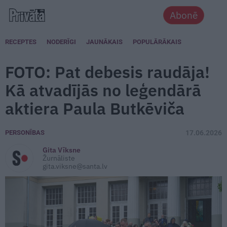
Abonē
RECEPTES
NODERĪGI
JAUNĀKAIS
POPULĀRĀKAIS
FOTO: Pat debesis raudāja!
Kā atvadījās no leģendārā
aktiera Paula Butkēviča
PERSONĪBAS
17.06.2026
Gita Vīksne
Žurnāliste
gita.viksne@santa.lv