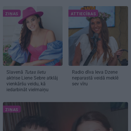
ZIŅAS
ATTIECĪBAS
Slavenā
Tutas lietu
Radio dīva Ieva Dzene
aktrise Liene Sebre atklāj
neparastā veidā meklē
vienkāršu veidu, kā
sev vīru
iedarbināt vielmaiņu
ZIŅAS