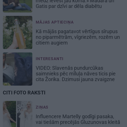
mēdz ievest jau komā.» Madara un
Gatis par dzīvi ar dēla diabētu
MĀJAS APTIECIŅA
Kā mājās pagatavot vērtīgus sīrupus
no piparmētrām, vīgriezēm, rozēm un
citiem augiem
INTERESANTI
VIDEO: Slavenās pundurcūkas
saimnieks pēc mīluļa nāves ticis pie
cita Žorika. Dzimusi jauna zvaigzne
CITI FOTO RAKSTI
ZIŅAS
Influencere Martelly godīgi pasaka,
vai tiešām precējās Gluzunovas kleitā