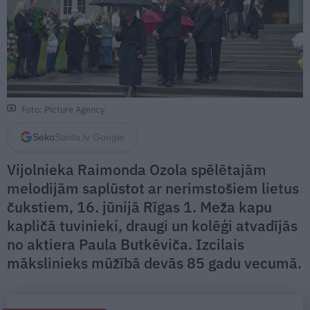
Foto: Picture Agency
Seko
Santa.lv Google
Vijolnieka Raimonda Ozola spēlētajām
melodijām saplūstot ar nerimstošiem lietus
čukstiem, 16. jūnijā Rīgas 1. Meža kapu
kapličā tuvinieki, draugi un kolēģi atvadījās
no aktiera Paula Butkēviča. Izcilais
mākslinieks mūžībā devās 85 gadu vecumā.