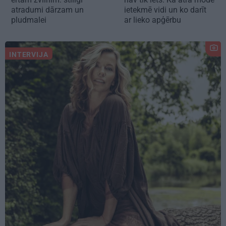
atradumi dārzam un
ietekmē vidi un ko darīt
pludmalei
ar lieko apģērbu
INTERVIJA