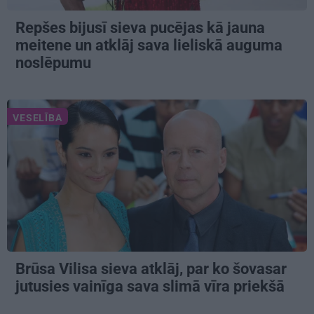
Repšes bijusī sieva pucējas kā jauna
meitene un atklāj sava lieliskā auguma
noslēpumu
VESELĪBA
Brūsa Vilisa sieva atklāj, par ko šovasar
jutusies vainīga sava slimā vīra priekšā