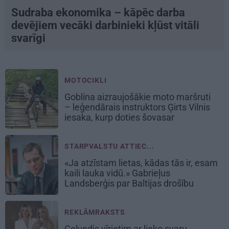
Sudraba ekonomika – kāpēc darba
devējiem vecāki darbinieki kļūst vitāli
svarīgi
MOTOCIKLI
Goblina aizraujošākie moto maršruti
– leģendārais instruktors Ģirts Vilnis
iesaka, kurp doties šovasar
STARPVALSTU ATTIEC...
«Ja atzīstam lietas, kādas tās ir, esam
kaili lauka vidū.» Gabrieļus
Landsberģis par Baltijas drošību
REKLĀMRAKSTS
Ceļvedis vīrietim ar lieko svaru