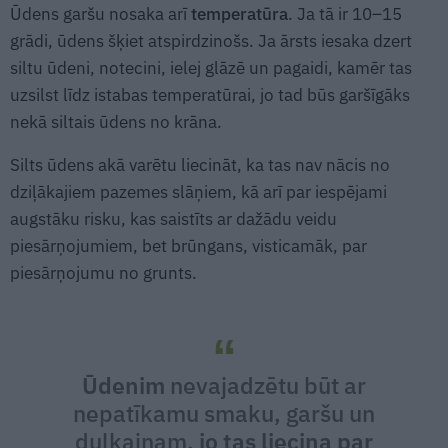
Ūdens garšu nosaka arī
temperatūra
. Ja tā ir 10–15
grādi, ūdens šķiet atspirdzinošs. Ja ārsts iesaka dzert
siltu ūdeni, notecini, ielej glāzē un pagaidi, kamēr tas
uzsilst līdz istabas temperatūrai, jo tad būs garšīgāks
nekā siltais ūdens no krāna.
Silts ūdens akā varētu liecināt, ka tas nav nācis no
dziļākajiem pazemes slāņiem, kā arī par iespējami
augstāku risku, kas saistīts ar dažādu veidu
piesārņojumiem, bet brūngans, visticamāk, par
piesārņojumu no grunts.
Ūdenim
nevajadzētu būt ar
nepatīkamu smaku, garšu un
duļķainam,
jo tas liecina par