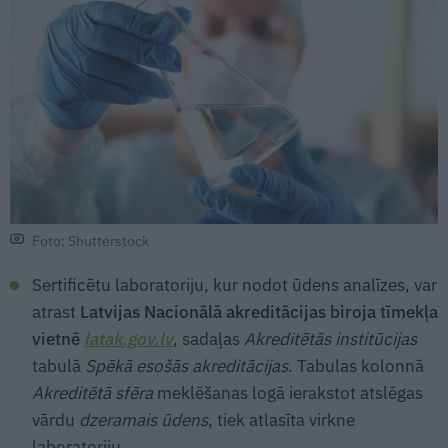
Foto: Shutterstock
Sertificētu laboratoriju, kur nodot ūdens analīzes, var
atrast
Latvijas Nacionālā akreditācijas biroja tīmekļa
vietnē
latak.gov.lv
, sadaļas
Akreditētās institūcijas
tabulā
Spēkā esošās akreditācijas
. Tabulas kolonnā
Akreditētā sfēra
meklēšanas logā ierakstot atslēgas
vārdu
dzeramais ūdens
, tiek atlasīta virkne
laboratoriju.