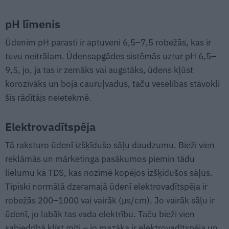
pH līmenis
Ūdenim pH parasti ir aptuveni 6,5–7,5 robežās, kas ir
tuvu neitrālam. Ūdensapgādes sistēmās uztur pH 6,5–
9,5, jo, ja tas ir zemāks vai augstāks, ūdens kļūst
korozīvāks un bojā cauruļvadus, taču veselības stāvokli
šis rādītājs neietekmē.
Elektrovadītspēja
Tā raksturo ūdenī izšķīdušo sāļu daudzumu. Bieži vien
reklāmās un mārketinga pasākumos piemin tādu
lielumu kā TDS, kas nozīmē kopējos izšķīdušos sāļus.
Tipiski normālā dzeramajā ūdenī elektrovadītspēja ir
robežās 200–1000 vai vairāk (µs/cm). Jo vairāk sāļu ir
ūdenī, jo labāk tas vada elektrību. Taču bieži vien
sabiedrībā klīst mīti – jo mazāka ir elektrovadītspēja un