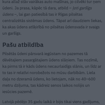
kura allaž stāv vairākas auto mašīnas, jo cilvēki tur ņem
ūdeni. Ja prasa, kāpēc tā dara, atbild –
ļoti garšīgs
ūdens
–, lai gan patiesībā tas ir Rīgas pilsētas
centralizētās sistēmas ūdens. Tāpat arī daudziem liekas,
ka akas ūdens atšķirībā no pilsētas ūdensvada ir svaigs
un garšīgs.
Pašu atbildība
Pilsētās ūdeni pārsvarā iegūstam no pazemes tā
dēvētajiem pasargātajiem ūdens slāņiem. Tas nozīmē,
ka pirms tā ir kāds ūdens necaurlaidīgs slānis, un līdz ar
to tas ir relatīvi norobežots no mūsu darbībām. Liela
daļa no dzeramā ūdens, ko lietojam, nāk no 40–600
metru dziļuma, tas kādreiz senos laikos nolijis un
iesūcies pazemē.
Latvijā pēdējo 35 gadu laikā ir bijis tikai viens gadījums,