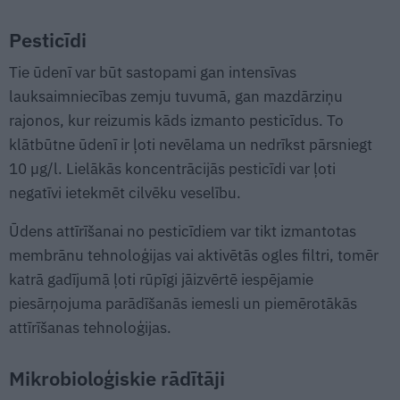
Pesticīdi
Tie ūdenī var būt sastopami gan intensīvas
lauksaimniecības zemju tuvumā, gan mazdārziņu
rajonos, kur reizumis kāds izmanto pesticīdus. To
klātbūtne ūdenī ir ļoti nevēlama un nedrīkst pārsniegt
10 µg/l. Lielākās koncentrācijās pesticīdi var ļoti
negatīvi ietekmēt cilvēku veselību.
Ūdens attīrīšanai no pesticīdiem var tikt izmantotas
membrānu tehnoloģijas vai aktivētās ogles filtri, tomēr
katrā gadījumā ļoti rūpīgi jāizvērtē iespējamie
piesārņojuma parādīšanās iemesli un piemērotākās
attīrīšanas tehnoloģijas.
Mikrobioloģiskie rādītāji