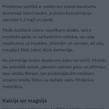
Problēmas saistībā ar palielinātu dzelzs daudzumu
dzeramajā ūdenī novēro, ja dzelzs koncentrācija
sasniedz 0,2 mg/l un vairāk.
Pārāk dzelžains ūdens nepatīkami smako, tam ir
metāliska garša un sarkanbrūna nokrāsa, tas rada
nosēdumus uz traukiem, izlietnēm un vannām, arī veļa,
mazgājot šādā ūdenī, kļūst dzeltenīga.
No pārmērīga dzelzs daudzuma ūdeni var attīrīt. Pilsētās
tas visbiežāk notiek, pievadot ūdenim gaisu un izfiltrējot
caur smilšu filtriem, bet privātmājās šim nolūkam
izmanto smilšu filtrus vai dažādu veidu filtrējošos
materiālus.
Kalcijs un magnijs