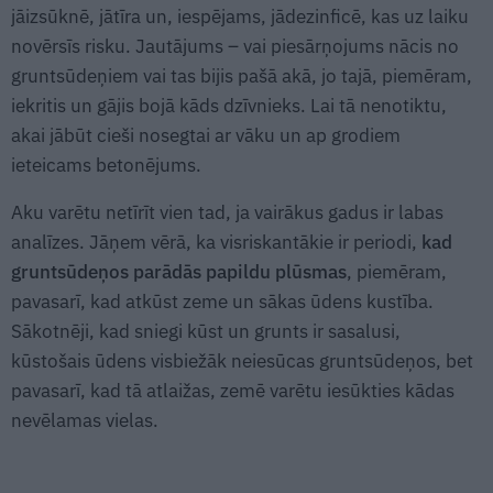
jāizsūknē, jātīra un, iespējams, jādezinficē, kas uz laiku
novērsīs risku. Jautājums – vai piesārņojums nācis no
gruntsūdeņiem vai tas bijis pašā akā, jo tajā, piemēram,
iekritis un gājis bojā kāds dzīvnieks. Lai tā nenotiktu,
akai jābūt cieši nosegtai ar vāku un ap grodiem
ieteicams betonējums.
Aku varētu netīrīt vien tad, ja vairākus gadus ir labas
analīzes. Jāņem vērā, ka visriskantākie ir periodi,
kad
gruntsūdeņos parādās papildu plūsmas
, piemēram,
pavasarī, kad atkūst zeme un sākas ūdens kustība.
Sākotnēji, kad sniegi kūst un grunts ir sasalusi,
kūstošais ūdens visbiežāk neiesūcas gruntsūdeņos, bet
pavasarī, kad tā atlaižas, zemē varētu iesūkties kādas
nevēlamas vielas.