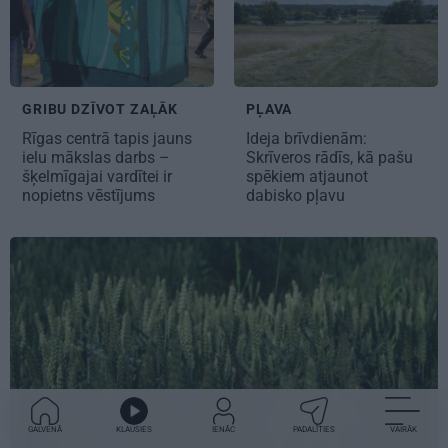
GRIBU DZĪVOT ZAĻĀK
PĻAVA
Rīgas centrā tapis jauns
Ideja brīvdienām:
ielu mākslas darbs –
Skrīveros rādīs, kā pašu
šķelmīgajai vardītei ir
spēkiem atjaunot
nopietns vēstījums
dabisko pļavu
GALVENĀ
KLAUSIES
IENĀC
PADALĪTIES
VAIRĀK