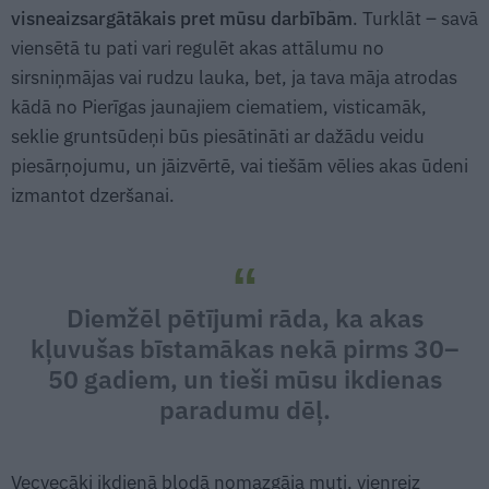
visneaizsargātākais pret mūsu darbībām
. Turklāt – savā
viensētā tu pati vari regulēt akas attālumu no
sirsniņmājas vai rudzu lauka, bet, ja tava māja atrodas
kādā no Pierīgas jaunajiem ciematiem, visticamāk,
seklie gruntsūdeņi būs piesātināti ar dažādu veidu
piesārņojumu, un jāizvērtē, vai tiešām vēlies akas ūdeni
izmantot dzeršanai.
Diemžēl pētījumi rāda, ka akas
kļuvušas bīstamākas nekā pirms 30–
50 gadiem, un tieši mūsu ikdienas
paradumu dēļ.
Vecvecāki ikdienā bļodā nomazgāja muti, vienreiz