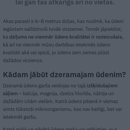
lai gan tas atkarīgs arī no vietas.
Akas parasti ir 6–8 metrus dziļas, kas nozīmē, ka ūdeni
iegūstam salīdzinoši tuvāk virszemei. Tomēr jāpiebilst,
ka
dziļums ne vienmēr ūdens kvalitātei ir noteicošais,
kā arī ne vienmēr mūsu darbības ietekmēs ūdens
kvalitāti akā vai spicē, jo ūdens zem zemes plūst
dažādos virzienos.
Kādam jābūt dzeramajam ūdenim?
Dzeramā ūdens garša veidojas no tajā
izšķīdušajiem
sāļiem
– kalcija, magnija, dzelzs hlorīda, nātrija un
dažādām citām vielām. Katrā ūdens pilienā ir vismaz
simts tūkstoši mikroorganismu, kas nav kaitīgi, bet var
ietekmēt garšu.
Katrā mājā un pilsētā ūdens garša var atšķirties, jo ir