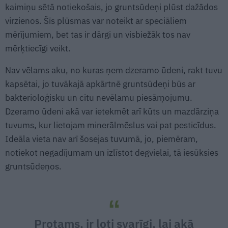
kaimiņu sētā notiekošais, jo gruntsūdeņi plūst dažādos
virzienos. Šīs plūsmas var noteikt ar speciāliem
mērījumiem, bet tas ir dārgi un visbiežāk tos nav
mērķtiecīgi veikt.
Nav vēlams aku, no kuras ņem dzeramo ūdeni, rakt tuvu
kapsētai, jo tuvākajā apkārtnē gruntsūdeņi būs ar
bakterioloģisku un citu nevēlamu piesārņojumu.
Dzeramo ūdeni akā var ietekmēt arī kūts un mazdārziņa
tuvums, kur lietojam minerālmēslus vai pat pesticīdus.
Ideāla vieta nav arī šosejas tuvumā, jo, piemēram,
notiekot negadījumam un izlīstot degvielai, tā iesūksies
gruntsūdeņos.
Protams, ir ļoti svarīgi, lai akā