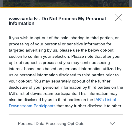
www.santa.lv -
Do Not Process My Personal
Information
Ko mēs (ne)zinām par dzeramo ūdeni?
If you wish to opt-out of the sale, sharing to third parties, or
processing of your personal or sensitive information for
targeted advertising by us, please use the below opt-out
section to confirm your selection. Please note that after your
opt-out request is processed you may continue seeing
AVOTA ŪDENS
interest-based ads based on personal information utilized by
us or personal information disclosed to third parties prior to
your opt-out. You may separately opt-out of the further
disclosure of your personal information by third parties on the
IAB’s list of downstream participants. This information may
also be disclosed by us to third parties on the
IAB’s List of
Downstream Participants
that may further disclose it to other
third parties.
Personal Data Processing Opt Outs
Vai avota ūdens tiešām labāks par