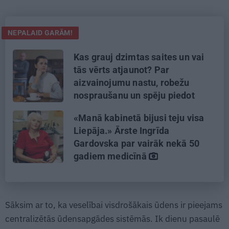
NEPALAID GARĀM!
Kas grauj dzimtas saites un vai
tās vērts atjaunot? Par
aizvainojumu nastu, robežu
nospraušanu un spēju piedot
«Manā kabinetā bijusi teju visa
Liepāja.» Ārste Ingrīda
Gardovska par vairāk nekā 50
gadiem medicīnā
Sāksim ar to, ka veselībai visdrošākais ūdens ir pieejams
centralizētās ūdensapgādes sistēmās. Ik dienu pasaulē