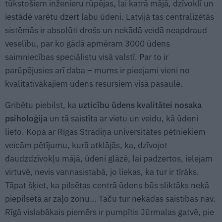
tūkstošiem inženieru rūpējas, lai katrā mājā, dzīvoklī un
iestādē varētu dzert labu ūdeni. Latvijā tas centralizētās
sistēmās ir absolūti drošs un nekādā veidā neapdraud
veselību, par ko gādā apmēram 3000 ūdens
saimniecības speciālistu visā valstī. Par to ir
parūpējusies arī daba – mums ir pieejami vieni no
kvalitatīvākajiem ūdens resursiem visā pasaulē.
Gribētu piebilst, ka
uzticību ūdens kvalitātei nosaka
psiholoģija
un tā saistīta ar vietu un veidu, kā ūdeni
lieto. Kopā ar Rīgas Stradiņa universitātes pētniekiem
veicām pētījumu, kurā atklājās, ka, dzīvojot
daudzdzīvokļu mājā, ūdeni glāzē, lai padzertos, ielejam
virtuvē, nevis vannasistabā, jo liekas, ka tur ir tīrāks.
Tāpat šķiet, ka pilsētas centrā ūdens būs sliktāks nekā
piepilsētā ar zaļo zonu… Taču tur nekādas saistības nav.
Rīgā vislabākais piemērs ir pumpītis Jūrmalas gatvē, pie