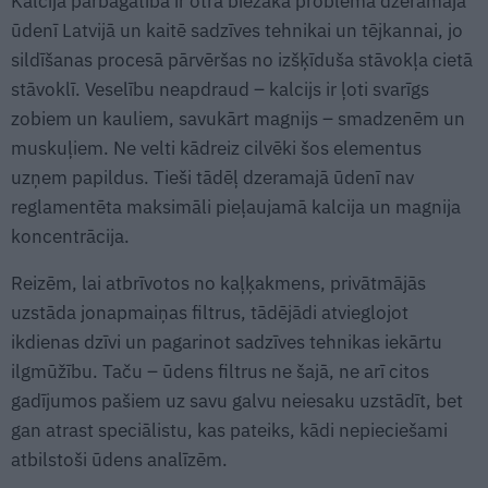
Kalcija pārbagātība ir otra biežākā problēma dzeramajā
ūdenī Latvijā un kaitē sadzīves tehnikai un tējkannai, jo
sildīšanas procesā pārvēršas no izšķīduša stāvokļa cietā
stāvoklī. Veselību neapdraud – kalcijs ir ļoti svarīgs
zobiem un kauliem, savukārt magnijs – smadzenēm un
muskuļiem. Ne velti kādreiz cilvēki šos elementus
uzņem papildus. Tieši tādēļ dzeramajā ūdenī nav
reglamentēta maksimāli pieļaujamā kalcija un magnija
koncentrācija.
Reizēm, lai atbrīvotos no kaļķakmens, privātmājās
uzstāda jonapmaiņas filtrus, tādējādi atvieglojot
ikdienas dzīvi un pagarinot sadzīves tehnikas iekārtu
ilgmūžību. Taču – ūdens filtrus ne šajā, ne arī citos
gadījumos pašiem uz savu galvu neiesaku uzstādīt, bet
gan atrast speciālistu, kas pateiks, kādi nepieciešami
atbilstoši ūdens analīzēm.