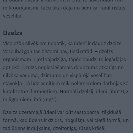
mikroorganismi, taču tikai daļa no tiem var radīt riskus
veselībai.
Dzelzs
Visbiežāk cilvēkiem nepatīk, ka ūdenī ir daudz dzelzs.
Veselībai gan tas bīstami nav, tieši otrādi – dzelzs
organismam ir ļoti vajadzīga, tāpēc daudzi to iegādājas
aptiekā. Dzelzs nepieciešamais daudzums atkarīgs no
cilvēka vecuma, dzimuma un vispārējā veselības
stāvokļa. Tā līdz ar citiem mikroelementiem darbojas kā
katalizators fermentiem. Normāli dzelzij ūdenī jābūt 0,2
miligramiem litrā (mg/l).
Dzelzs dzeramajā ūdenī var būt sastopama izšķīdušā
formā, kad ūdens ir dzidrs, nogulšņu vai cietā formā, un
tad ūdens ir duļķains, dzeltenīgs, rūsas krāsā.