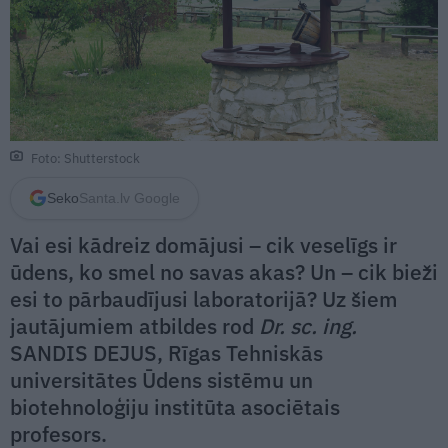
Foto: Shutterstock
Seko
Santa.lv Google
Vai esi kādreiz domājusi – cik veselīgs ir
ūdens, ko smel no savas akas? Un – cik bieži
esi to pārbaudījusi laboratorijā? Uz šiem
jautājumiem atbildes rod
Dr. sc. ing.
SANDIS DEJUS, Rīgas Tehniskās
universitātes Ūdens sistēmu un
biotehnoloģiju institūta asociētais
profesors.