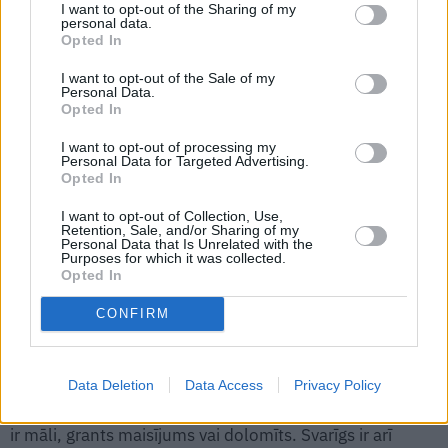
I want to opt-out of the Sharing of my
krāna? Biežākie riski, par kuriem
personal data.
neaizdomājamies
Opted In
I want to opt-out of the Sale of my
Personal Data.
Kur raksim?
Opted In
Nav iespējams precīzi pateikt, cik tālu akai jāatrodas no
I want to opt-out of processing my
Personal Data for Targeted Advertising.
sausās tualetes un citiem sadzīves darbību objektiem, jo
Opted In
pazemē ūdens plūst dažādos virzienos un mēs ne
I want to opt-out of Collection, Use,
vienmēr zinām, kādā. Ja zemes gabalā ir izteikts reljefs,
Retention, Sale, and/or Sharing of my
Personal Data that Is Unrelated with the
piemēram, no kalna uz leju, tad aku, protams, vajag rakt
Purposes for which it was collected.
Opted In
augšā, jo visdrīzāk gruntsūdens plūdīs lejup pa kalnu un
virszemes ūdens tilpņu virzienā.
CONFIRM
Mēdz minēt, ka aka jārok vismaz 50 metru attālumā no
potenciālajiem piesārņotājiem, bet tas
atkarīgs no
Data Deletion
Data Access
Privacy Policy
grunts
– vai to veido baltā vai melnā smilts, vai pazemē
ir māli, grants maisījums vai dolomīts. Svarīgs ir arī