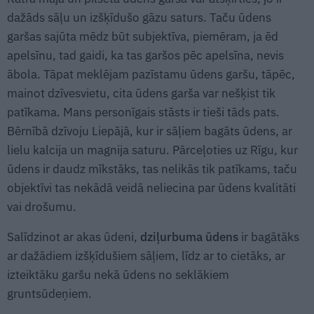
dažāds sāļu un izšķīdušo gāzu saturs. Taču ūdens
garšas sajūta mēdz būt subjektīva, piemēram, ja ēd
apelsīnu, tad gaidi, ka tas garšos pēc apelsīna, nevis
ābola. Tāpat meklējam pazīstamu ūdens garšu, tāpēc,
mainot dzīvesvietu, cita ūdens garša var nešķist tik
patīkama. Mans personīgais stāsts ir tieši tāds pats.
Bērnībā dzīvoju Liepājā, kur ir sāļiem bagāts ūdens, ar
lielu kalcija un magnija saturu. Pārceļoties uz Rīgu, kur
ūdens ir daudz mīkstāks, tas nelikās tik patīkams, taču
objektīvi tas nekādā veidā neliecina par ūdens kvalitāti
vai drošumu.
Salīdzinot ar akas ūdeni,
dziļurbuma ūdens
ir bagātāks
ar dažādiem izšķīdušiem sāļiem, līdz ar to cietāks, ar
izteiktāku garšu nekā ūdens no seklākiem
gruntsūdeņiem.