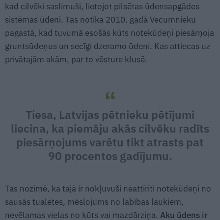
kad cilvēki saslimuši, lietojot pilsētas ūdensapgādes
sistēmas ūdeni. Tas notika 2010. gadā Vecumnieku
pagastā, kad tuvumā esošās kūts notekūdeņi piesārņoja
gruntsūdeņus un secīgi dzeramo ūdeni. Kas attiecas uz
privātajām akām, par to vēsture klusē.
Tiesa, Latvijas pētnieku pētījumi
liecina, ka piemāju akās cilvēku radīts
piesārņojums varētu tikt atrasts pat
90 procentos gadījumu.
Tas nozīmē, ka tajā ir nokļuvuši neattīrīti notekūdeņi no
sausās tualetes, mēslojums no labības laukiem,
nevēlamas vielas no kūts vai mazdārziņa.
Aku ūdens ir