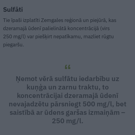
Sulfāti
Tie īpaši izplatīti Zemgales reģionā un piejūrā, kas
dzeramajā ūdenī palielinātā koncentrācijā (virs
250 mg/l) var piešķirt nepatīkamu, mazliet rūgtu
piegaršu.
Ņemot vērā sulfātu iedarbību uz
kuņģa un zarnu traktu, to
koncentrācijai dzeramajā ūdenī
nevajadzētu pārsniegt 500 mg/l, bet
saistībā ar ūdens garšas izmaiņām –
250 mg/l.