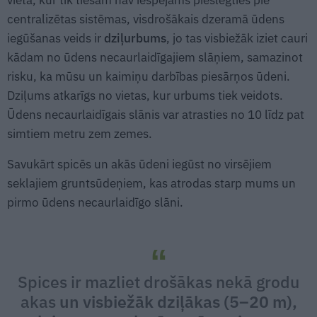
centralizētas sistēmas, visdrošākais dzeramā ūdens
iegūšanas veids ir
dziļurbums
, jo tas visbiežāk iziet cauri
kādam no ūdens necaurlaidīgajiem slāņiem, samazinot
risku, ka mūsu un kaimiņu darbības piesārņos ūdeni.
Dziļums atkarīgs no vietas, kur urbums tiek veidots.
Ūdens necaurlaidīgais slānis var atrasties no 10 līdz pat
simtiem metru zem zemes.
Savukārt spicēs un akās ūdeni iegūst no virsējiem
seklajiem gruntsūdeņiem, kas atrodas starp mums un
pirmo ūdens necaurlaidīgo slāni.
Spices ir mazliet drošākas nekā grodu
akas
un visbiežāk dziļākas (5–20 m),