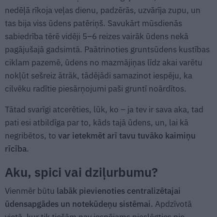
nedēļā rīkoja veļas dienu, padzērās, uzvārīja zupu, un
tas bija viss ūdens patēriņš. Savukārt mūsdienās
sabiedrība tērē vidēji 5–6 reizes vairāk ūdens nekā
pagājušajā gadsimtā. Paātrinoties gruntsūdens kustības
ciklam pazemē, ūdens no mazmājiņas līdz akai varētu
nokļūt sešreiz ātrāk, tādējādi samazinot iespēju, ka
cilvēku radītie piesārņojumi paši gruntī noārdītos.
Tātad svarīgi atcerēties, lūk, ko – ja tev ir sava aka, tad
pati esi atbildīga par to, kāds tajā ūdens, un, lai kā
negribētos, to
var ietekmēt arī tavu tuvāko kaimiņu
rīcība
.
Aku, spici vai dziļurbumu?
Vienmēr būtu
labāk pievienoties centralizētajai
ūdensapgādes un notekūdeņu sistēmai.
Apdzīvotā
vietā, kur tik tiešām nav iespējams pieslēgties pie