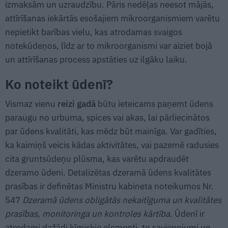
izmaksām un uzraudzību. Pāris nedēļas neesot mājās,
attīrīšanas iekārtās esošajiem mikroorganismiem varētu
nepietikt barības vielu, kas atrodamas svaigos
notekūdeņos, līdz ar to mikroorganismi var aiziet bojā
un attīrīšanas process apstāties uz ilgāku laiku.
Ko noteikt ūdenī?
Vismaz vienu
reizi gadā
būtu ieteicams paņemt ūdens
paraugu no urbuma, spices vai akas, lai pārliecinātos
par ūdens kvalitāti, kas mēdz būt mainīga. Var gadīties,
ka kaimiņš veicis kādas aktivitātes, vai pazemē radusies
cita gruntsūdeņu plūsma, kas varētu apdraudēt
dzeramo ūdeni. Detalizētas dzeramā ūdens kvalitātes
prasības ir definētas Ministru kabineta noteikumos Nr.
547
Dzeramā ūdens obligātās nekaitīguma un kvalitātes
prasības, monitoringa un kontroles kārtība
. Ūdenī ir
atrodami dažādi ķīmiskie elementi, to savienojumi un