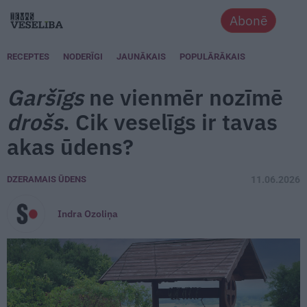
Abonē
RECEPTES
NODERĪGI
JAUNĀKAIS
POPULĀRĀKAIS
Garšīgs
ne vienmēr nozīmē
drošs
. Cik veselīgs ir tavas
akas ūdens?
DZERAMAIS ŪDENS
11.06.2026
Indra Ozoliņa