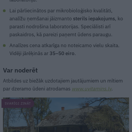
Lai pārliecinātos par mikrobioloģisko kvalitāti,
analīžu ņemšanai jāizmanto
sterils iepakojums
, ko
parasti nodrošina laboratorijas. Speciālisti arī
paskaidros, kā pareizi paņemt ūdens paraugu.
Analīzes cena atkarīga no noteicamo vielu skaita.
Vidēji jārēķinās ar
35–50 eiro
.
Var noderēt
Atbildes uz biežāk uzdotajiem jautājumiem un mītiem
par dzeramo ūdeni atrodamas
www.uvitamins.lv
.
SVARĪGI ZINĀT