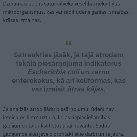
Dzeramais ūdens satur cilvēka veselībai nekaitīgus
mikroorganismus, kas var radīt ūdens garšas, smaržas,
krāsas izmaiņas.
Satraukties jāsāk, ja tajā atrodam
fekālā piesārņojuma indikatorus
Escherichia coli
un zarnu
enterokokus, kā arī koliformas, kas
var izraisīt
ātras kājas.
Ja analīzēs atrod šādu piesārņojumu, ūdeni nav
ieteicams lietot uzturā, lielas nepieciešamības
gadījumos to drīkst lietot tikai novārītu. Šādos
gadījumos akai jāveic profilaktiskie darbi un tā jātīra.