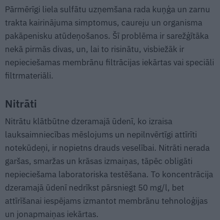
Pārmērīgi liela sulfātu uzņemšana rada kuņģa un zarnu
trakta kairinājuma simptomus, caureju un organisma
pakāpenisku atūdeņošanos. Šī problēma ir sarežģītāka
nekā pirmās divas, un, lai to risinātu, visbiežāk ir
nepieciešamas membrānu filtrācijas iekārtas vai speciāli
filtrmateriāli.
Nitrāti
Nitrātu klātbūtne dzeramajā ūdenī, ko izraisa
lauksaimniecības mēslojums un nepilnvērtīgi attīrīti
notekūdeņi, ir nopietns drauds veselībai. Nitrāti nerada
garšas, smaržas un krāsas izmaiņas, tāpēc obligāti
nepieciešama laboratoriska testēšana. To koncentrācija
dzeramajā ūdenī nedrīkst pārsniegt 50 mg/l, bet
attīrīšanai iespējams izmantot membrānu tehnoloģijas
un jonapmaiņas iekārtas.