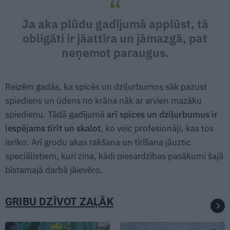
Ja aka plūdu gadījumā applūst, tā
obligāti ir jāattīra un jāmazgā, pat
neņemot paraugus.
Reizēm gadās, ka spicēs un dziļurbumos sāk pazust
spiediens un ūdens no krāna nāk ar arvien mazāku
spiedienu. Tādā gadījumā
arī spices un dziļurbumus ir
iespējams tīrīt un skalot
, ko veic profesionāļi, kas tos
ierīko. Arī grodu akas rakšana un tīrīšana jāuztic
speciālistiem, kuri zina, kādi piesardzības pasākumi šajā
bīstamajā darbā jāievēro.
GRIBU DZĪVOT ZAĻĀK