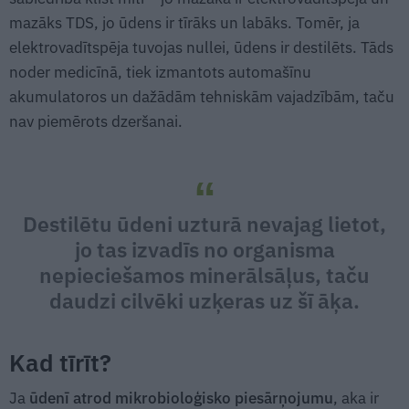
mazāks TDS, jo ūdens ir tīrāks un labāks. Tomēr, ja
elektrovadītspēja tuvojas nullei, ūdens ir destilēts. Tāds
noder medicīnā, tiek izmantots automašīnu
akumulatoros un dažādām tehniskām vajadzībām, taču
nav piemērots dzeršanai.
Destilētu ūdeni uzturā nevajag lietot,
jo tas izvadīs no organisma
nepieciešamos minerālsāļus, taču
daudzi cilvēki uzķeras uz šī āķa.
Kad tīrīt?
Ja
ūdenī atrod mikrobioloģisko piesārņojumu
, aka ir