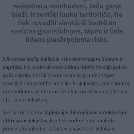
neieplūstu notekūdeņi, taču gana
bieži, it sevišķi lauku teritorijās, tie
tiek novadīti vienkārši bedrē un
sasūcas gruntsūdeņos
, tāpēc ir liels
ūdens piesārņojuma risks.
Nākamais secīgi lielākais risks dzeramajam ūdenim ir
septiķis
, kur praktiski notekūdeņu biezā frakcija paliek
pašā septiķī, bet šķidrums sasūcas gruntsūdeņos.
Drošāk ir izmantot hermētisku krājējtvertni, kur sakrātos
notekūdeņus asenizators izsūknē un aizved uz pilsētas
attīrīšanas iekārtām.
Trešais risinājums ir
piemājas bioloģiskās notekūdeņu
attīrīšanas iekārtas
, kur tiek nodrošināts analogs
process kā pilsētās, taču tas ir saistīts ar lielākām