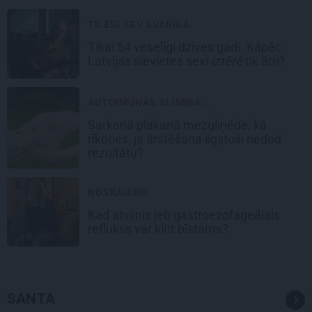
TU ESI SEV SVARĪGA
Tikai 54 veselīgi dzīves gadi. Kāpēc
Latvijas sievietes sevi
iztērē
tik ātri?
AUTOIMŪNĀS SLIMĪBA...
Sarkanā plakanā mezgliņēde: kā
rīkoties, ja ārstēšana ilgstoši nedod
rezultātu?
NOSKAIDRO
Kad atvilnis jeb gastroezofageālais
reflukss var kļūt bīstams?
SANTA