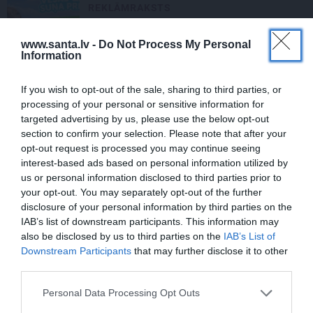
REKLĀMRAKSTS
Karstums tuvojas! Suņu saldējums un
saldētā
BARF
barība tagad ar
Wolt
www.santa.lv -
Do Not Process My Personal
Information
piegādi Rīgā
If you wish to opt-out of the sale, sharing to third parties, or
REKLĀMRAKSTI
processing of your personal or sensitive information for
targeted advertising by us, please use the below opt-out
REKLĀMRAKSTS
section to confirm your selection. Please note that after your
opt-out request is processed you may continue seeing
Vasaras ballītes un
GLP-1
medikamenti: Kā nepadoties
interest-based ads based on personal information utilized by
kārdinājumiem un nezaudēt muskuļu
us or personal information disclosed to third parties prior to
masu
your opt-out. You may separately opt-out of the further
disclosure of your personal information by third parties on the
DEKO DISKUSIJAS
IAB’s list of downstream participants. This information may
also be disclosed by us to third parties on the
IAB’s List of
Cik maksā dizainers un – kāpēc?
Downstream Participants
that may further disclose it to other
third parties.
Personal Data Processing Opt Outs
REKLĀMRAKSTS