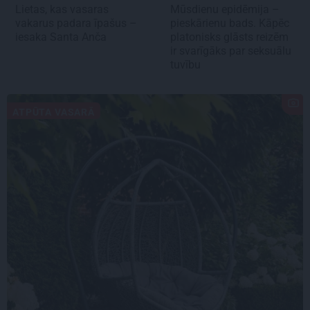
Lietas, kas vasaras
Mūsdienu epidēmija –
vakarus padara īpašus –
pieskārienu bads. Kāpēc
iesaka Santa Anča
platonisks glāsts reizēm
ir svarīgāks par seksuālu
tuvību
ATPŪTA VASARĀ