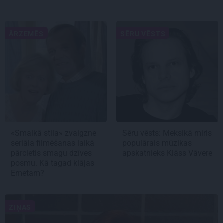
ĀRZEMĒS
SĒRU VĒSTS
«Smalkā stila» zvaigzne
Sēru vēsts: Meksikā miris
seriāla filmēšanas laikā
populārais mūzikas
pārcietis smagu dzīves
apskatnieks Klāss Vāvere
posmu. Kā tagad klājas
Emetam?
ZIŅAS