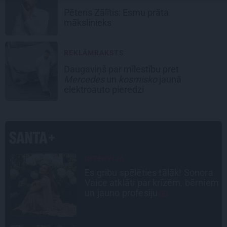
Pēteris Zālītis: Esmu prāta
mākslinieks
REKLĀMRAKSTS
Daugaviņš par mīlestību pret
Mercedes
un
kosmisko
jaunā
elektroauto pieredzi
INTERVIJA
Es gribu spēlēties tālāk! Sonora
ā
Vaice atklāti par krīzēm, bērniem
i
un jauno profesiju