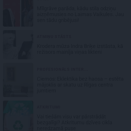
Mīlgrāve parāda, kādu stila odziņu
aizņēmusies no Laimas Vaikules. Jau
sen tādu gribējusi!
ATMIŅU STĀSTS
Krodera mūza Indra Briķe izstāsta, kā
režisors mainīja viņas likteni
PROFESIONĀLS INTER...
Ciemos: Eklektika bez haosa – estēta
mājoklis ar skatu uz Rīgas centra
jumtiem
ATKRITUMI
Vai tiešām visu var pārstrādāt
bezgalīgi? Atkritumu dzīves cikla
neredzamā puse