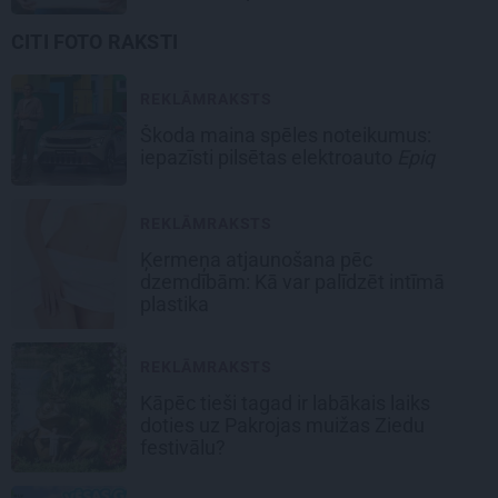
CITI FOTO RAKSTI
REKLĀMRAKSTS
Škoda maina spēles noteikumus:
iepazīsti pilsētas elektroauto
Epiq
REKLĀMRAKSTS
Ķermeņa atjaunošana pēc
dzemdībām: Kā var palīdzēt intīmā
plastika
REKLĀMRAKSTS
Kāpēc tieši tagad ir labākais laiks
doties uz Pakrojas muižas Ziedu
festivālu?