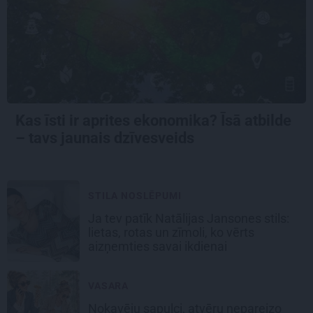
Kas īsti ir aprites ekonomika? Īsā atbilde
– tavs jaunais dzīvesveids
STILA NOSLĒPUMI
Ja tev patīk Natālijas Jansones stils:
lietas, rotas un zīmoli, ko vērts
aizņemties savai ikdienai
VASARA
Nokavēju sapulci, atvēru nepareizo