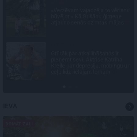
CIEMOS
«Vectēvam vajadzēja to vērienu
a
būvējot.» Kā Grišānu ģimene
atjauno senās dzimtas mājas
INTERVIJA
Grūtāk par atkailināšanos ir
pieņemt sevi. Aktrise Katrīna
Kreile par depresiju, mobingu un
ceļu līdz lielajām lomām
IEVA
DOMĀT ZAĻI