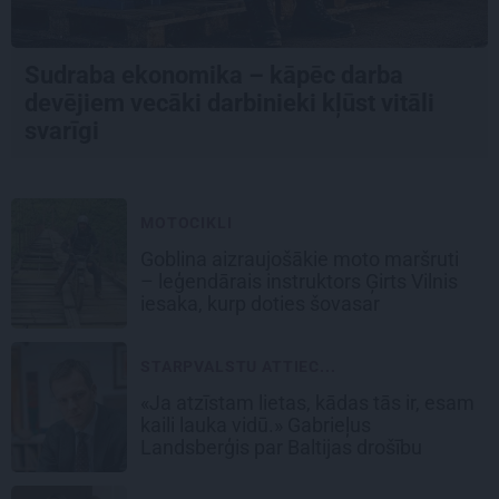
Sudraba ekonomika – kāpēc darba
devējiem vecāki darbinieki kļūst vitāli
svarīgi
MOTOCIKLI
Goblina aizraujošākie moto maršruti
– leģendārais instruktors Ģirts Vilnis
iesaka, kurp doties šovasar
STARPVALSTU ATTIEC...
«Ja atzīstam lietas, kādas tās ir, esam
kaili lauka vidū.» Gabrieļus
Landsberģis par Baltijas drošību