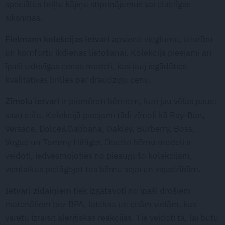
speciālus briļļu kājiņu stiprinājumus vai elastīgas
siksniņas.
Fielmann kolekcijas ietvari
apvieno vieglumu, izturību
un komfortu ikdienas lietošanai. Kolekcijā pieejami arī
īpaši izdevīgas cenas modeļi, kas ļauj iegādāties
kvalitatīvas brilles par draudzīgu cenu.
Zīmolu ietvari
ir piemēroti bērniem, kuri jau vēlas paust
savu stilu. Kolekcijā pieejami tādi zīmoli kā Ray-Ban,
Versace, Dolce&Gabbana, Oakley, Burberry, Boss,
Vogue un Tommy Hilfiger. Daudzi bērnu modeļi ir
veidoti, iedvesmojoties no pieaugušo kolekcijām,
vienlaikus pielāgojot tos bērnu sejai un vajadzībām.
Ietvari zīdaiņiem
tiek izgatavoti no īpaši drošiem
materiāliem bez BPA, lateksa un citām vielām, kas
varētu izraisīt alerģiskas reakcijas. Tie veidoti tā, lai būtu