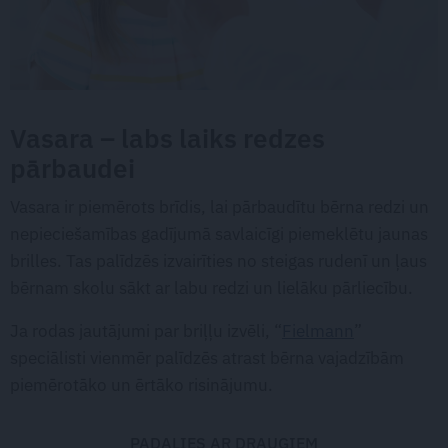
Vasara – labs laiks redzes
pārbaudei
Vasara ir piemērots brīdis, lai pārbaudītu bērna redzi un
nepieciešamības gadījumā savlaicīgi piemeklētu jaunas
brilles. Tas palīdzēs izvairīties no steigas rudenī un ļaus
bērnam skolu sākt ar labu redzi un lielāku pārliecību.
Ja rodas jautājumi par briļļu izvēli, “
Fielmann
”
speciālisti vienmēr palīdzēs atrast bērna vajadzībām
piemērotāko un ērtāko risinājumu.
PADALIES AR DRAUGIEM