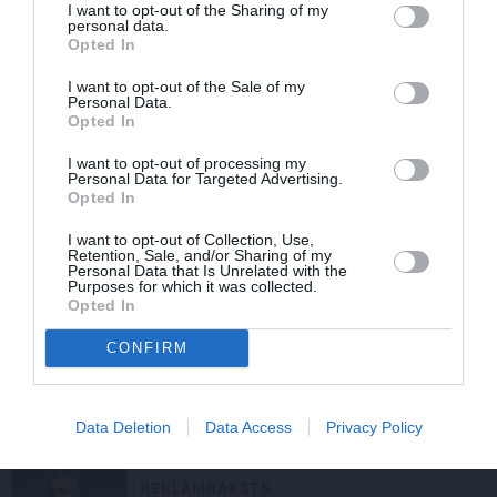
No kā ir atkarīgas elektroauto uzlādes
I want to opt-out of the Sharing of my
personal data.
izmaksas? Skaidro Viršu eksperti
Opted In
I want to opt-out of the Sale of my
REKLĀMRAKSTS
Personal Data.
Opted In
Pieaugušo dzimšanas diena Rīgā,
idejas atmiņā paliekošām svinībām
I want to opt-out of processing my
Personal Data for Targeted Advertising.
Opted In
MĀJA
I want to opt-out of Collection, Use,
Līga un Ēriks būvē savu sapņu māju:
Retention, Sale, and/or Sharing of my
Personal Data that Is Unrelated with the
Brīdis, kad būvobjektā ienāk māju
Purposes for which it was collected.
izjūta
Opted In
CONFIRM
REKLĀMRAKSTS
Pirts sezonas izlase
Data Deletion
Data Access
Privacy Policy
REKLĀMRAKSTS