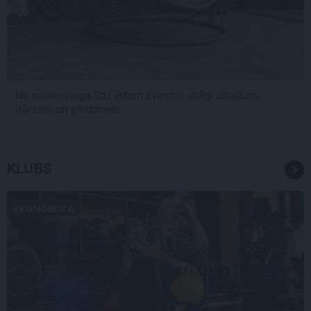
No saulessarga līdz ērtam zvilnim: stilīgi atradumi
dārzam un pludmalei
KLUBS
EKONOMIKA