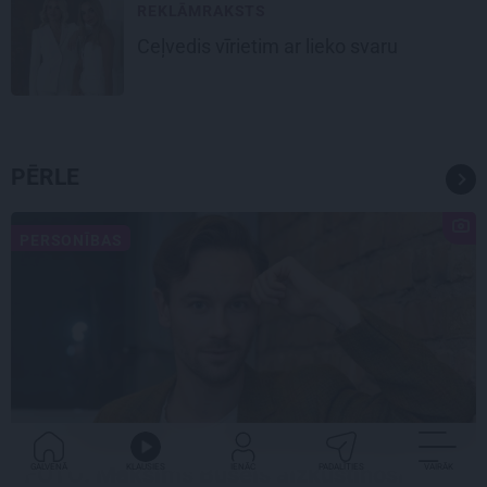
REKLĀMRAKSTS
Ceļvedis vīrietim ar lieko svaru
PĒRLE
PERSONĪBAS
FOTO: Maksims Busels aizkustinoši
GALVENĀ
KLAUSIES
IENĀC
PADALĪTIES
VAIRĀK