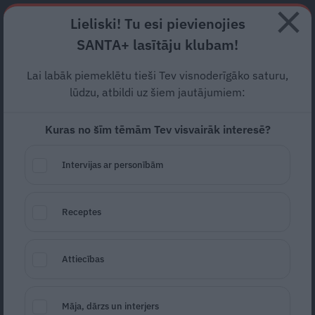
Abonē
Lieliski! Tu esi pievienojies
SANTA+ lasītāju klubam!
RECEPTES
NODERĪGI
JAUNĀKAIS
POPULĀRĀKAIS
Lai labāk piemeklētu tieši Tev visnoderīgāko saturu,
Kā izvēlēties bērnam
lūdzu, atbildi uz šiem jautājumiem:
piemērotas brilles? Biežākās
Kuras no šīm tēmām Tev visvairāk interesē?
kļūdas un svarīgākie padomi
Intervijas ar personībām
REKLĀMRAKSTS
15.06.2026
Receptes
Attiecības
Māja, dārzs un interjers