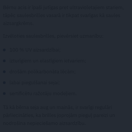
Bērnu acis ir īpaši jutīgas pret ultravioletajiem stariem,
tāpēc saulesbrilles vasarā ir tikpat svarīgas kā saules
aizsargkrēms.
Izvēloties saulesbrilles, pievērsiet uzmanību:
100 % UV aizsardzībai;
izturīgiem un elastīgiem ietvariem;
drošām polikarbonāta lēcām;
labai piegulšanai sejai;
sertificētu ražotāju modeļiem.
Tā kā bērna seja aug un mainās, ir svarīgi regulāri
pārliecināties, ka brilles joprojām pieguļ pareizi un
nodrošina nepieciešamo aizsardzību.