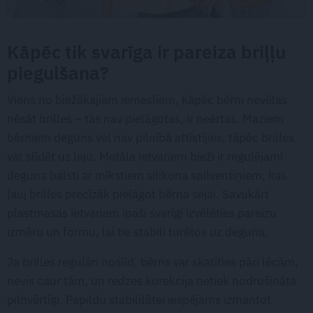
Kāpēc tik svarīga ir pareiza briļļu
piegulšana?
Viens no biežākajiem iemesliem, kāpēc bērni nevēlas
nēsāt brilles – tās nav pielāgotas, ir neērtas. Maziem
bērniem deguns vēl nav pilnībā attīstījies, tāpēc brilles
var slīdēt uz leju. Metāla ietvariem bieži ir regulējami
deguna balsti ar mīkstiem silikona spilventiņiem, kas
ļauj brilles precīzāk pielāgot bērna sejai. Savukārt
plastmasas ietvariem īpaši svarīgi izvēlēties pareizu
izmēru un formu, lai tie stabili turētos uz deguna.
Ja brilles regulāri noslīd, bērns var skatīties pāri lēcām,
nevis caur tām, un redzes korekcija netiek nodrošināta
pilnvērtīgi. Papildu stabilitātei iespējams izmantot