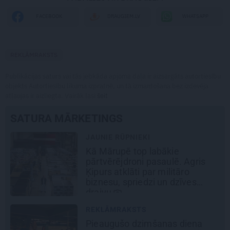
WHATSAPP
FACEBOOK
DRAUGIEM.LV
REKLĀMRAKSTS
Publikācijas saturs vai tās jebkāda apjoma daļa ir aizsargāts autortiesību
objekts Autortiesību likuma izpratnē, un tā izmantošana bez izdevēja
atļaujas ir aizliegta. Vairāk lasi
šeit
SATURA MĀRKETINGS
JAUNIE RŪPNIEKI
Kā Mārupē top labākie
pārtvērējdroni pasaulē. Agris
Ķipurs atklāti par militāro
biznesu, spriedzi un dzīves
draivu
REKLĀMRAKSTS
Pieaugušo dzimšanas diena