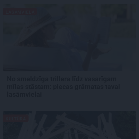
LASĀMVIELA
No smeldzīga trillera līdz vasarīgam
mīlas stāstam: piecas grāmatas tavai
lasāmvielai
KULTŪRA