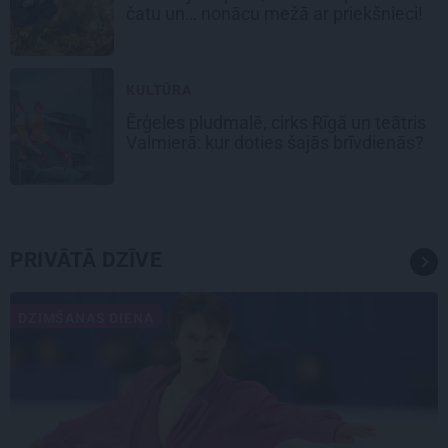
čatu un… nonācu mežā ar priekšnieci!
KULTŪRA
Ērģeles pludmalē, cirks Rīgā un teātris
Valmierā: kur doties šajās brīvdienās?
PRIVĀTĀ DZĪVE
DZIMŠANAS DIENA