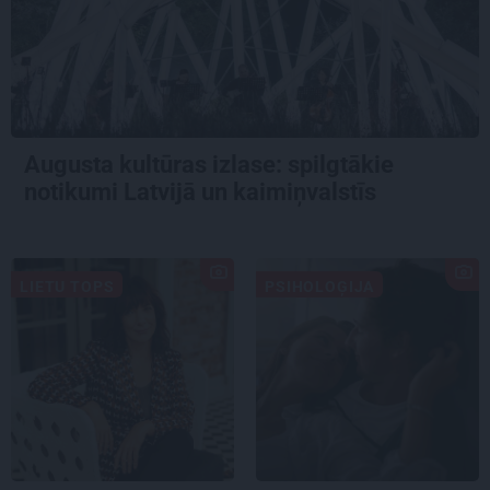
Augusta kultūras izlase: spilgtākie
notikumi Latvijā un kaimiņvalstīs
LIETU TOPS
PSIHOLOĢIJA