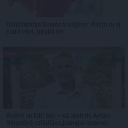
Daiļslidotājs Deniss Vasiļjevs: Pat ja tu ej
cauri ellei, turpini iet
ZIŅAS
Rociet un labi būs – kā aktieris Artūrs
Skrastiņš uzlādējas jaunajai sezonai