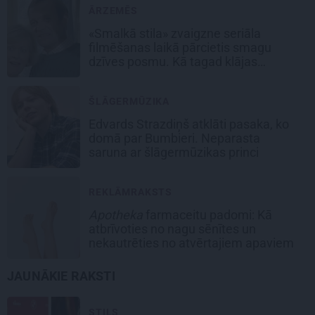
ĀRZEMĒS
«Smalkā stila» zvaigzne seriāla
filmēšanas laikā pārcietis smagu
dzīves posmu. Kā tagad klājas
Emetam?
ŠLĀGERMŪZIKA
Edvards Strazdiņš atklāti pasaka, ko
domā par Bumbieri. Neparasta
saruna ar šlāgermūzikas princi
REKLĀMRAKSTS
Apotheka
farmaceitu padomi: Kā
atbrīvoties no nagu sēnītes un
nekautrēties no atvērtajiem apaviem
JAUNĀKIE RAKSTI
STILS