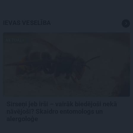
IEVAS VESELĪBA
AKTUĀLI
Sirseņi jeb irši – vairāk biedējoši nekā
nāvējoši? Skaidro entomologs un
alergoloģe