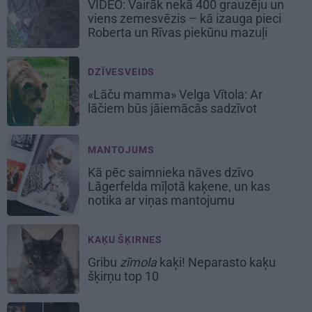
VIDEO: Vairāk nekā 400 grauzēju un
viens zemesvēzis – kā izauga pieci
Roberta un Rīvas piekūnu mazuļi
DZĪVESVEIDS
«Lāču mamma» Velga Vītola: Ar
lāčiem būs jāiemācās sadzīvot
MANTOJUMS
Kā pēc saimnieka nāves dzīvo
Lāgerfelda mīļotā kaķene, un kas
notika ar viņas mantojumu
KAĶU ŠĶIRNES
Gribu
zīmola
kaķi! Neparasto kaķu
šķirņu top 10