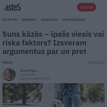
Abonē
RECEPTES
NODERĪGI
JAUNĀKAIS
POPULĀRĀKAIS
Suns kāzās – īpašs viesis vai
riska faktors? Izsveram
argumentus par un pret
KĀZAS
07.06.2026
Zane Piļka
žurnāliste
zane.pilka@santa.lv