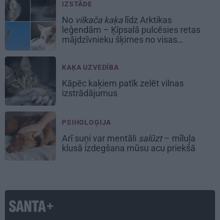
IZSTĀDE
No
vilkača kaķa
līdz Arktikas
leģendām – Ķīpsalā pulcēsies retas
mājdzīvnieku šķirnes no visas
pasaules
KAĶA UZVEDĪBA
Kāpēc kaķiem patīk zelēt vilnas
izstrādājumus
PSIHOLOĢIJA
Arī suņi var mentāli
salūzt
– mīluļa
klusā izdegšana mūsu acu priekšā