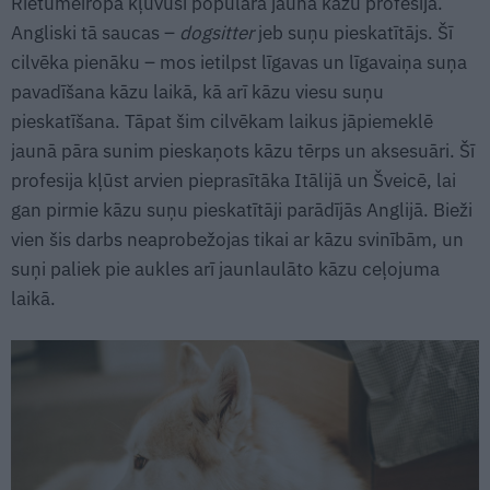
Rietumeiropā kļuvusi populāra jauna kāzu profesija.
Angliski tā saucas –
dogsitter
jeb suņu pieskatītājs. Šī
cilvēka pienāku – mos ietilpst līgavas un līgavaiņa suņa
pavadīšana kāzu laikā, kā arī kāzu viesu suņu
pieskatīšana. Tāpat šim cilvēkam laikus jāpiemeklē
jaunā pāra sunim pieskaņots kāzu tērps un aksesuāri. Šī
profesija kļūst arvien pieprasītāka Itālijā un Šveicē, lai
gan pirmie kāzu suņu pieskatītāji parādījās Anglijā. Bieži
vien šis darbs neaprobežojas tikai ar kāzu svinībām, un
suņi paliek pie aukles arī jaunlaulāto kāzu ceļojuma
laikā.