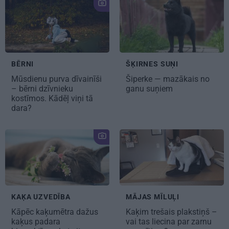
BĒRNI
ŠĶIRNES SUŅI
Mūsdienu purva dīvainīši
Šiperke —
mazākais no
– bērni dzīvnieku
ganu suņiem
kostīmos. Kādēļ viņi tā
dara?
KAĶA UZVEDĪBA
MĀJAS MĪLUĻI
Kāpēc kaķumētra dažus
Kaķim trešais plakstiņš –
kaķus padara
vai tas liecina par zarnu