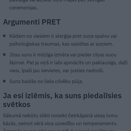
ceremonijas.
Argumenti PRET
Kādam no viesiem ir alerģija pret suņa spalvu vai
psiholoģiskas traumas, kas saistītas ar suņiem.
Jūsu suns ir milzīga izmēra vai pieder cīņas suņu
šķirnei. Pat ja viņš ir labi apmācīts un paklausīgs, daži
viesi, īpaši jau sievietes, var justies nedroši.
Suns baidās no liela cilvēku pūļa.
Ja esi izlēmis, ka suns piedalīsies
svētkos
Sākumā nebūtu slikti noteikt četrkājainā viesa lomu
kāzās, ņemot vērā viņa uzvedību un temperamentu.