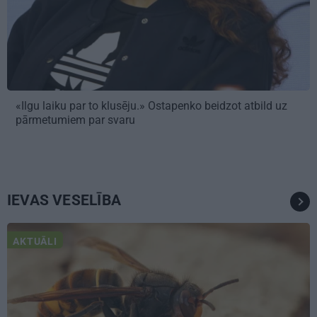
«Ilgu laiku par to klusēju.» Ostapenko beidzot atbild uz
pārmetumiem par svaru
IEVAS VESELĪBA
AKTUĀLI