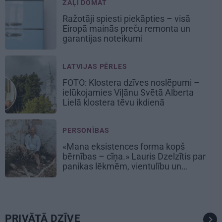
ZAĻI DOMĀT
Ražotāji spiesti piekāpties – visā
Eiropā mainās preču remonta un
garantijas noteikumi
LATVIJAS PĒRLES
FOTO: Klostera dzīves noslēpumi –
ielūkojamies Viļānu Svētā Alberta
Lielā klostera tēvu ikdienā
PERSONĪBAS
«Mana eksistences forma kopš
bērnības – cīņa.» Lauris Dzelzītis par
panikas lēkmēm, vientulību un
atgriešanos teātrī
PRIVĀTĀ DZĪVE