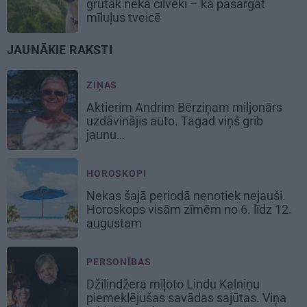
grūtāk nekā cilvēki – kā pasargāt
mīluļus tveicē
JAUNĀKIE RAKSTI
ZIŅAS
Aktierim Andrim Bērziņam miljonārs
uzdāvinājis auto. Tagad viņš grib
jaunu…
HOROSKOPI
Nekas šajā periodā nenotiek nejauši.
Horoskops visām zīmēm no 6. līdz 12.
augustam
PERSONĪBAS
Džilindžera mīļoto Lindu Kalniņu
piemeklējušas savādas sajūtas. Viņa