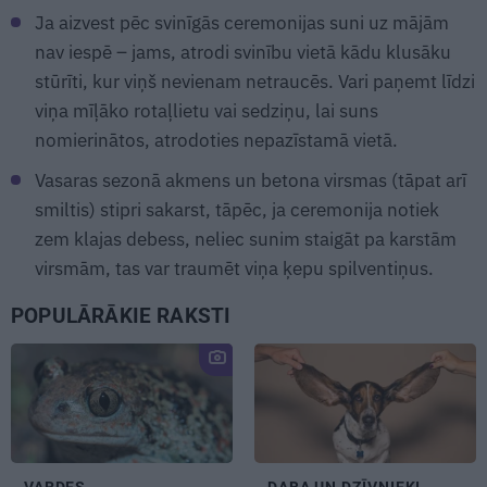
Ja aizvest pēc svinīgās ceremonijas suni uz mājām
nav iespē – jams, atrodi svinību vietā kādu klusāku
stūrīti, kur viņš nevienam netraucēs. Vari paņemt līdzi
viņa mīļāko rotaļlietu vai sedziņu, lai suns
nomierinātos, atrodoties nepazīstamā vietā.
Vasaras sezonā akmens un betona virsmas (tāpat arī
smiltis) stipri sakarst, tāpēc, ja ceremonija notiek
zem klajas debess, neliec sunim staigāt pa karstām
virsmām, tas var traumēt viņa ķepu spilventiņus.
POPULĀRĀKIE RAKSTI
VARDES
DABA UN DZĪVNIEKI