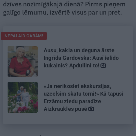
dzīves nozīmīgākajā dienā? Pirms pieņem
galīgo lēmumu, izvērtē visus par un pret.
NEPALAID GARĀM!
Ausu, kakla un deguna ārste
Ingrīda Gardovska: Ausī ielido
kukainis? Apdullini to!
«Ja nerīkosiet ekskursijas,
uzcelsim skatu torni!» Kā tapusi
Erzāmu ziedu paradīze
Aizkraukles pusē