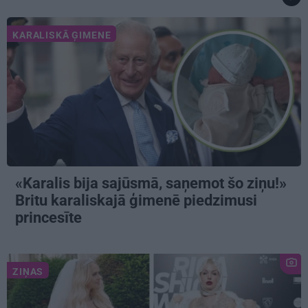
KARALISKĀ ĢIMENE
«Karalis bija sajūsmā, saņemot šo ziņu!»
Britu karaliskajā ģimenē piedzimusi
princesīte
ZIŅAS