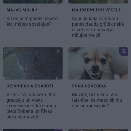
MĀJAS MĪLUĻI
MĀJDZĪVNIEKU VESELĪBA
Kā mīlulim
pareizi izņemt
Suņi un kaķi karstumu
ērci mājas apstākļos?
panes daudz grūtāk nekā
cilvēki – kā pasargāt
mīluļus tveicē
DZĪVNIEKU AIZSARDZĪBA
SUŅA UZVEDĪBA
VIDEO: Vairāk nekā 400
Maziņš, bet nikns. Vai
grauzēju un viens
taisnība, ka mazo šķirņu
zemesvēzis – kā izauga
suņi ir agresīvāki?
pieci Roberta un Rīvas
piekūnu mazuļi