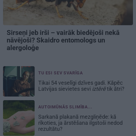
Sirseņi jeb irši – vairāk biedējoši nekā
nāvējoši? Skaidro entomologs un
alergoloģe
TU ESI SEV SVARĪGA
Tikai 54 veselīgi dzīves gadi. Kāpēc
Latvijas sievietes sevi
iztērē
tik ātri?
AUTOIMŪNĀS SLIMĪBA...
Sarkanā plakanā mezgliņēde: kā
rīkoties, ja ārstēšana ilgstoši nedod
rezultātu?