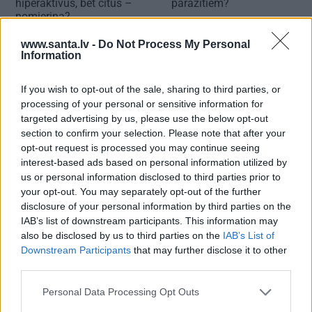
hiperaktīvus, bet citus –
parazītiem
?
nomierina?
www.santa.lv -
Do Not Process My Personal
Information
PADALIES AR DRAUGIEM
WHATSAPP
FACEBOOK
DRAUGIEM.LV
If you wish to opt-out of the sale, sharing to third parties, or
processing of your personal or sensitive information for
targeted advertising by us, please use the below opt-out
section to confirm your selection. Please note that after your
KĀZAS
SUNS
MĀJDZĪVNIEKI
MĀJDZĪVNIEKU UZVEDĪBA
opt-out request is processed you may continue seeing
interest-based ads based on personal information utilized by
SUŅA UZVEDĪBA
us or personal information disclosed to third parties prior to
your opt-out. You may separately opt-out of the further
Publikācijas saturs vai tās jebkāda apjoma daļa ir aizsargāts autortiesību
objekts Autortiesību likuma izpratnē, un tā izmantošana bez izdevēja
disclosure of your personal information by third parties on the
atļaujas ir aizliegta. Vairāk lasi
šeit
IAB’s list of downstream participants. This information may
also be disclosed by us to third parties on the
IAB’s List of
SATURA MĀRKETINGS
Downstream Participants
that may further disclose it to other
third parties.
REKLĀMRAKSTS
Personal Data Processing Opt Outs
Pieaugušo dzimšanas diena
Rīgā, idejas atmiņā paliekošām