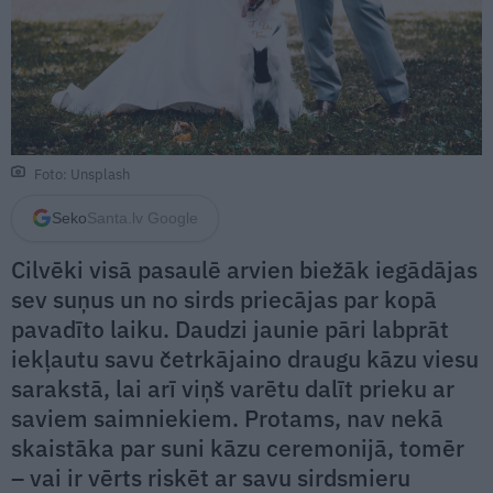
Foto: Unsplash
Seko
Santa.lv Google
Cilvēki visā pasaulē arvien biežāk iegādājas
sev suņus un no sirds priecājas par kopā
pavadīto laiku. Daudzi jaunie pāri labprāt
iekļautu savu četrkājaino draugu kāzu viesu
sarakstā, lai arī viņš varētu dalīt prieku ar
saviem saimniekiem. Protams, nav nekā
skaistāka par suni kāzu ceremonijā, tomēr
– vai ir vērts riskēt ar savu sirdsmieru