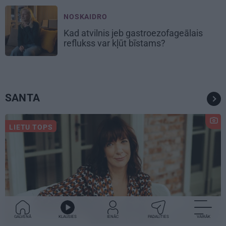
NOSKAIDRO
Kad atvilnis jeb gastroezofageālais
reflukss var kļūt bīstams?
SANTA
LIETU TOPS
GALVENĀ
KLAUSIES
IENĀC
PADALĪTIES
VAIRĀK