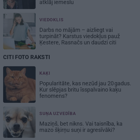
atklāj iemeslu
VIEDOKLIS
Darbs no mājām – aizliegt vai
turpināt? Karstus viedokļus pauž
Ķestere, Rasnačs un daudzi citi
CITI FOTO RAKSTI
KAĶI
Popularitāte, kas nezūd jau 20 gadus.
Kur slēpjas britu īsspalvaino kaķu
fenomens?
SUŅA UZVEDĪBA
Maziņš, bet nikns. Vai taisnība, ka
mazo šķirņu suņi ir agresīvāki?