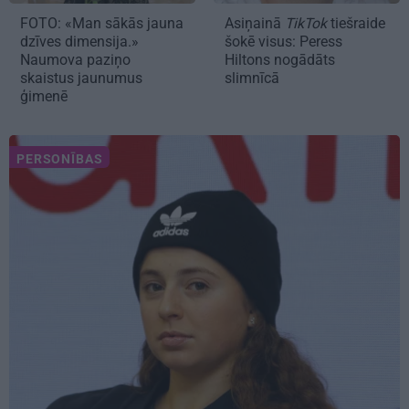
FOTO: «Man sākās jauna
Asiņainā
TikTok
tiešraide
dzīves dimensija.»
šokē visus: Peress
Naumova paziņo
Hiltons nogādāts
skaistus jaunumus
slimnīcā
ģimenē
PERSONĪBAS