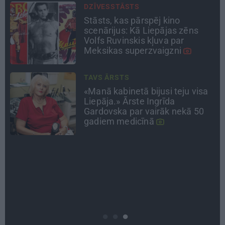
ATRADUMS
Virziens – jūra: Lauderu
ģimenes bezbēdīgi laiskā miera
osta Pūrciemā
INTERVIJA
«Nevajag kalnos tēlot varoņus!
Tie ātri noliks pie vietas.»
Alpīnists Atis Plakans, kurš
pieredzējis biedra bojāeju
PSIHOLOĢIJA
Mūsdienu epidēmija –
pieskārienu bads. Kāpēc
platonisks glāsts reizēm ir
svarīgāks par seksuālu tuvību