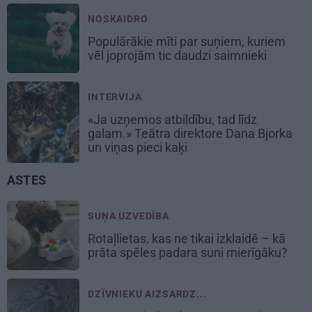
NOSKAIDRO
Populārākie mīti par suņiem, kuriem
vēl joprojām tic daudzi saimnieki
INTERVIJA
«Ja uzņemos atbildību, tad līdz
galam.» Teātra direktore Dana Bjorka
un viņas pieci kaķi
ASTES
SUŅA UZVEDĪBA
Rotaļlietas, kas ne tikai izklaidē – kā
prāta spēles padara suni mierīgāku?
DZĪVNIEKU AIZSARDZ...