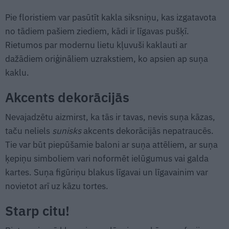
Pie floristiem var pasūtīt kakla siksniņu, kas izgatavota
no tādiem pašiem ziediem, kādi ir līgavas pušķī.
Rietumos par modernu lietu kļuvuši kaklauti ar
dažādiem oriģināliem uzrakstiem, ko apsien ap suņa
kaklu.
Akcents dekorācijās
Nevajadzētu aizmirst, ka tās ir tavas, nevis suņa kāzas,
taču neliels
sunisks
akcents dekorācijās nepatraucēs.
Tie var būt piepūšamie baloni ar suņa attēliem, ar suņa
ķepiņu simboliem vari noformēt ielūgumus vai galda
kartes. Suņa figūriņu blakus līgavai un līgavainim var
novietot arī uz kāzu tortes.
Starp citu!