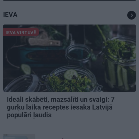
IEVA
IEVA VIRTUVĒ
Ideāli skābēti, mazsālīti un svaigi: 7
gurķu laika receptes iesaka Latvijā
populāri ļaudis