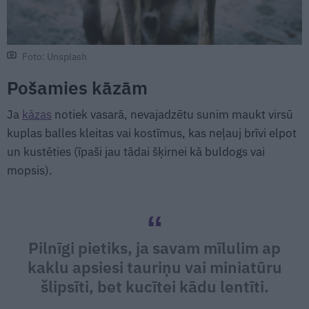
Foto: Unsplash
Pošamies kāzām
Ja
kāzas
notiek vasarā, nevajadzētu sunim maukt virsū
kuplas balles kleitas vai kostīmus, kas neļauj brīvi elpot
un kustēties (īpaši jau tādai šķirnei kā buldogs vai
mopsis).
Pilnīgi pietiks, ja savam mīlulim ap
kaklu apsiesi tauriņu vai miniatūru
šlipsīti, bet kucītei kādu lentīti.