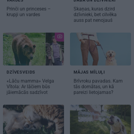
Prinči un princeses –
Skaņas, kuras dzird
krupji un vardes
dzīvnieki,
bet cilvēka
auss pat nenojauš
DZĪVESVEIDS
MĀJAS MĪLUĻI
«Lāču mamma» Velga
Brīvroku pavadas
. Kam
Vītola: Ar lāčiem būs
tās domātas, un kā
jāiemācās sadzīvot
pareizi lietojamas?