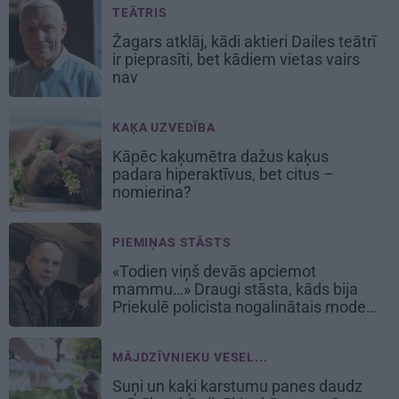
TEĀTRIS
Žagars atklāj, kādi aktieri Dailes teātrī
ir pieprasīti, bet kādiem vietas vairs
nav
KAĶA UZVEDĪBA
Kāpēc kaķumētra dažus kaķus
padara hiperaktīvus, bet citus –
nomierina?
PIEMIŅAS STĀSTS
«Todien viņš devās apciemot
mammu…» Draugi stāsta, kāds bija
Priekulē policista nogalinātais modes
mākslinieks
MĀJDZĪVNIEKU VESEL...
Suņi un kaķi karstumu panes daudz