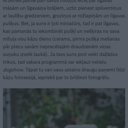
Ārzemēs jaunie pāri savus mīluļus ieceļ par līgavas
māsām un līgavaiņa brāļiem, uztic pienest spilventiņus
ar laulību gredzeniem, groziņus ar rožlapiņām un līgavas
pušķus. Bet, ja suns ir ļoti miniatūrs, tad ir pat līgavas,
kas pamanās to iekombinēt pušķī un nešķiras no sava
mīluļa visu kāzu dienu (cerams, pirms pušķa mešanas
pār plecu savām neprecētajām draudzenēm viņas
suņuku izvelk laukā). Ja tavs suns prot veikt dažādus
trikus, tad vakara programmā var iekļaut nelielu
dogshow
. Tāpat tu vari savu astaino draugu paņemt līdzi
kāzu fotosesijā, iepriekš par to brīdinot fotogrāfu.