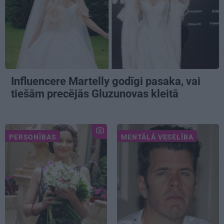
Influencere Martelly godīgi pasaka, vai
tiešām precējās Gluzunovas kleitā
PERSONĪBAS
MENTĀLĀ VESELĪBA