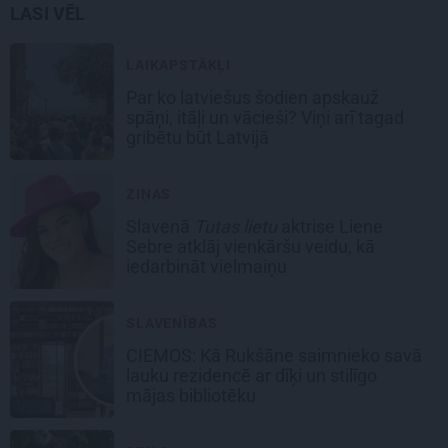
LASI VĒL
LAIKAPSTĀKĻI
Par ko latviešus šodien apskauž
spāņi, itāļi un vācieši? Viņi arī tagad
gribētu būt Latvijā
ZIŅAS
Slavenā
Tutas lietu
aktrise Liene
Sebre atklāj vienkāršu veidu, kā
iedarbināt vielmaiņu
SLAVENĪBAS
CIEMOS: Kā Rukšāne saimnieko savā
lauku rezidencē ar dīķi un stilīgo
mājas bibliotēku