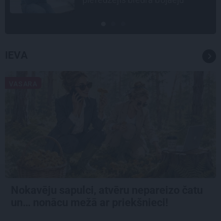
IEVA
VASARA
Nokavēju sapulci, atvēru nepareizo čatu
un… nonācu mežā ar priekšnieci!