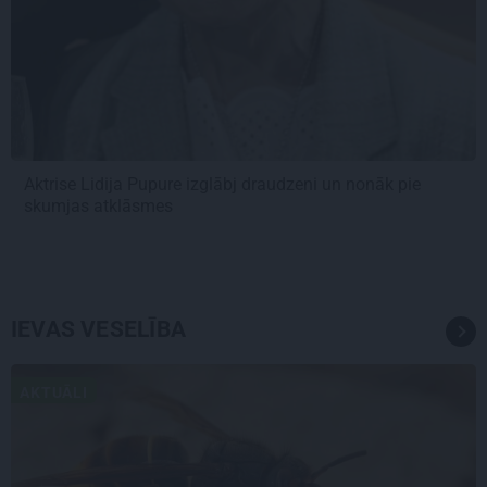
Aktrise Lidija Pupure izglābj draudzeni un nonāk pie
skumjas atklāsmes
IEVAS VESELĪBA
AKTUĀLI