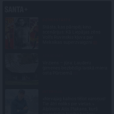
SSTĀSTS
CIEMOS
, kas pārspēj kino
Kas slēpj
rijus: Kā Liepājas zēns
pagalmos?
Ruvinskis kļuva par
būt nepie
kas superzvaigzni
DUMS
INTERVIJ
ns – jūra: Lauderu
Tumši sa
es bezbēdīgi laiskā miera
tērauda 
Pūrciemā
Paula ja
Timrota
VIJA
CEĻOJUMA
jag kalnos tēlot varoņus!
Draudzeņ
ri noliks pie vietas.»
drāmām: 
sts Atis Plakans, kurš
plānošan
dzējis biedra bojāeju
idejas