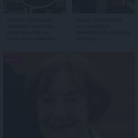
CIEMOS: Kā Rukšāne
Aktieris Ģirts Ķesteris
saimnieko savā lauku
atkal piedzīvojis
rezidencē ar dīķi un
pārvērtības. Pie tām cītīgi
stilīgo mājas bibliotēku
strādājis!
ZIŅAS