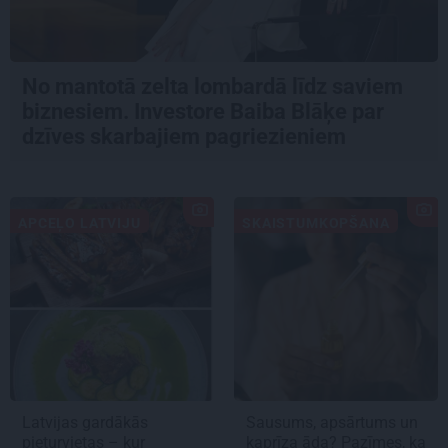
No mantotā zelta lombardā līdz saviem
biznesiem. Investore Baiba Blāķe par
dzīves skarbajiem pagriezieniem
APCEĻO LATVIJU
SKAISTUMKOPŠANA
Latvijas gardākās
Sausums, apsārtums un
pieturvietas – kur
kaprīza āda? Pazīmes, ka