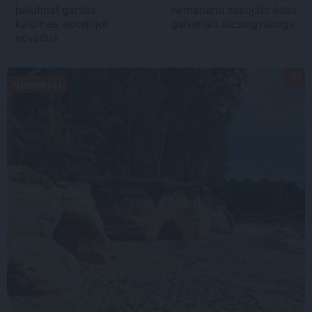
palutināt garšas
nemanāmi sabojāts ādas
kārpiņas, apceļojot
galvenais aizsargvairogs
novadus
NODERĪGI