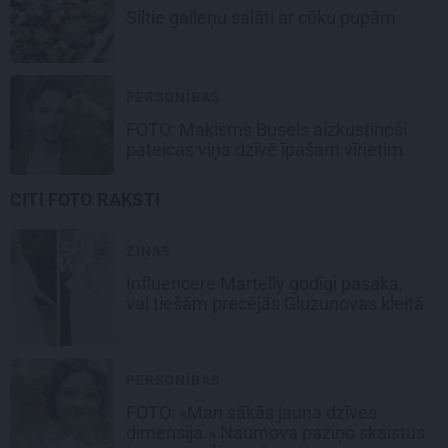
Siltie gaileņu salāti
ar cūku pupām
PERSONĪBAS
FOTO: Makisms Busels aizkustinoši
pateicas viņa dzīvē īpašam vīrietim
CITI FOTO RAKSTI
ZIŅAS
Influencere Martelly godīgi pasaka,
vai tiešām precējās Gluzunovas kleitā
PERSONĪBAS
FOTO: «Man sākās jauna dzīves
dimensija.» Naumova paziņo skaistus