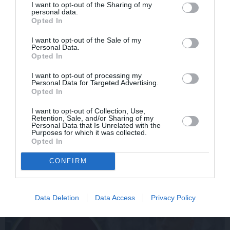
PRIVĀTĀ DZĪVE
I want to opt-out of the Sharing of my
personal data.
Opted In
LAIKAPSTĀKĻI
I want to opt-out of the Sale of my
Personal Data.
Opted In
I want to opt-out of processing my
Personal Data for Targeted Advertising.
Opted In
I want to opt-out of Collection, Use,
Retention, Sale, and/or Sharing of my
Personal Data that Is Unrelated with the
Purposes for which it was collected.
Opted In
Par ko latviešus šodien apskauž spāņi,
itāļi un vācieši? Viņi arī tagad gribētu būt
CONFIRM
Latvijā
Data Deletion
Data Access
Privacy Policy
ĢIMENE