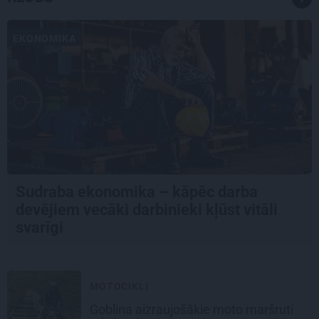
EKONOMIKA
Sudraba ekonomika – kāpēc darba
devējiem vecāki darbinieki kļūst vitāli
svarīgi
MOTOCIKLI
Goblina aizraujošākie moto maršruti