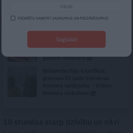
PIEKRĪTU SAŅEMT JAUNUMUS UN PIEDĀVĀJUMUS
NEPALAID GARĀM!
«Manā kabinetā bijusi teju visa
Saglabāt
Liepāja.» Ārste Ingrīda
Gardovska par vairāk nekā 50
gadiem medicīnā
Brīnumdarītājs krucifikss,
grāmatu 92 gadu trimda un
klostera saldējums – Viļānu
klostera aizkulises
10 stundas starp dzīvību un nāvi