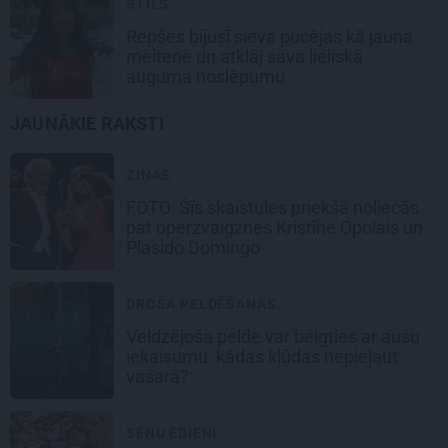
STILS
Repšes bijusī sieva pucējas kā jauna
meitene un atklāj sava lieliskā
auguma noslēpumu
JAUNĀKIE RAKSTI
ZIŅAS
FOTO: Šīs skaistules priekšā noliecās
pat operzvaigznes Kristīne Opolais un
Plasido Domingo
DROŠA PELDĒŠANĀS...
Veldzējoša pelde var beigties ar ausu
iekaisumu: kādas kļūdas nepieļaut
vasarā?
SĒŅU ĒDIENI