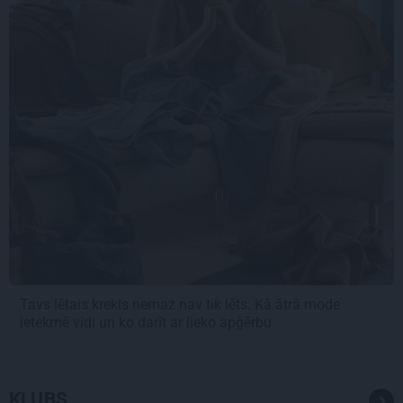
Tavs lētais krekls nemaz nav tik lēts. Kā ātrā mode
ietekmē vidi un ko darīt ar lieko apģērbu
KLUBS