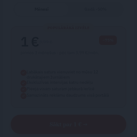
Mēnesī
Gadā -50%
POPULĀRĀKĀ IZVĒLE
1 €
−75%
3.99 €
pirmos 3 mēnešus · pēc tam 3.99 €/mēn.
Labākais saturs vienuviet no mūsu 12
drukātajiem žurnāliem
Ekskluzīvas intervijas katru nedēļu
Pieeja visam saturam jebkurā ierīcē
Samazināts reklāmu daudzums visā portālā
Sākt par 1 € →