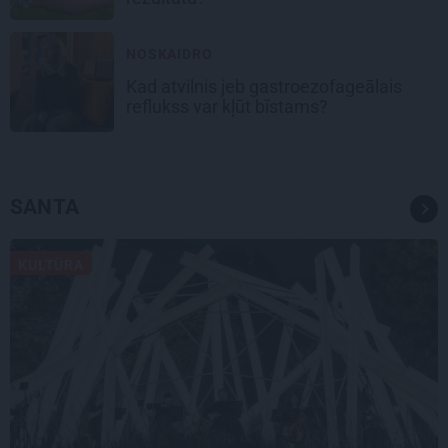
NOSKAIDRO
Kad atvilnis jeb gastroezofageālais
reflukss var kļūt bīstams?
SANTA
KULTŪRA