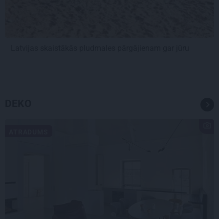
Latvijas skaistākās pludmales pārgājienam gar jūru
DEKO
ATRADUMS