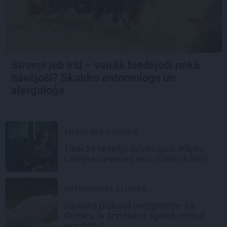
Sirseņi jeb irši – vairāk biedējoši nekā
nāvējoši? Skaidro entomologs un
alergoloģe
TU ESI SEV SVARĪGA
Tikai 54 veselīgi dzīves gadi. Kāpēc
Latvijas sievietes sevi
iztērē
tik ātri?
AUTOIMŪNĀS SLIMĪBA...
Sarkanā plakanā mezgliņēde: kā
rīkoties, ja ārstēšana ilgstoši nedod
rezultātu?