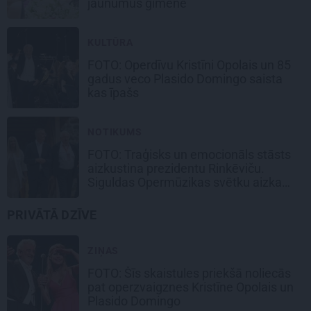
jaunumus ģimenē
KULTŪRA
FOTO: Operdīvu Kristīni Opolais un 85
gadus veco Plasido Domingo saista
kas īpašs
NOTIKUMS
FOTO: Traģisks un emocionāls stāsts
aizkustina prezidentu Rinkēviču.
Siguldas Opermūzikas svētku aizkadri
PRIVĀTĀ DZĪVE
ZIŅAS
FOTO: Šīs skaistules priekšā noliecās
pat operzvaigznes Kristīne Opolais un
Plasido Domingo