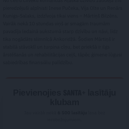
No četru cilvēku komandas Aļaskā dzīvību zaudēja trīs
pieredzējuši alpīnisti Inese Pučeka, Vija Olte un Renārs
Kunigs-Salaks, izdzīvoja tikai viens – Mārtiņš Bilzēns.
Vairāk nekā 10 stundas viņš ar smagām traumām
pavadīja ledainā aukstumā starp dzīvību un nāvi, līdz
tika nogādāts slimnīcā Ankoridžā. Šodien Mārtiņš ir
stabilā stāvoklī un turpina cīņu, bet priekšā ir ilgs
ārstēšanās un rehabilitācijas ceļš, tāpēc ģimene lūgusi
sabiedrības finansiālu palīdzību.
Pievienojies
lasītāju
klubam
Jau vairāk nekā
6 500
lasītāju
lasa bez
ierobežojumiem.