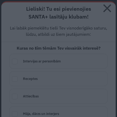
Abonē
Lieliski! Tu esi pievienojies
SANTA+ lasītāju klubam!
RECEPTES
NODERĪGI
JAUNĀKAIS
POPULĀRĀKAIS
Lai labāk piemeklētu tieši Tev visnoderīgāko saturu,
«Mārtiņam ir jāatgriežas
lūdzu, atbildi uz šiem jautājumiem:
mājās!» Denali kalnā
Kuras no šīm tēmām Tev visvairāk interesē?
izdzīvojušā alpīnista Bilzēna
Intervijas ar personībām
ģimenes stāsts
PĀRDOMU STĀSTS
17.06.2026
Receptes
Zane Piļka
žurnāliste
zane.pilka@santa.lv
Attiecības
Māja, dārzs un interjers