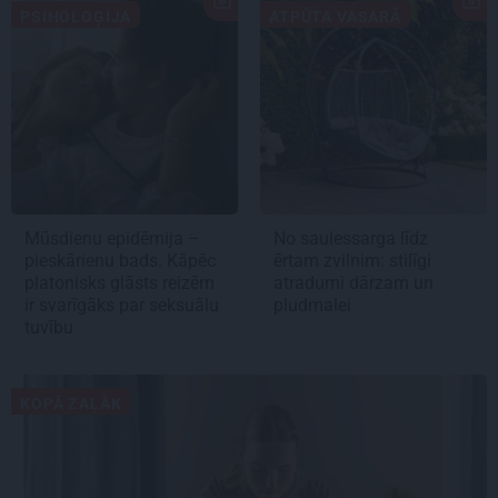
PSIHOLOĢIJA
ATPŪTA VASARĀ
Mūsdienu epidēmija –
No saulessarga līdz
pieskārienu bads. Kāpēc
ērtam zvilnim: stilīgi
platonisks glāsts reizēm
atradumi dārzam un
ir svarīgāks par seksuālu
pludmalei
tuvību
KOPĀ ZAĻĀK