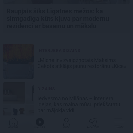
Raupjais šiks Līgatnes mežos: kā
simtgadīga kūts kļuva par modernu
rezidenci ar baseinu un mākslu
INTERJERA DIZAINS
«Michelin» zvaigžņotais Maksims
Cekots atklājis jaunu restorānu «Kíce»
DIZAINS
Iedvesma no Milānas – interjera
idejas, kas maina mūsu priekšstatu
par mājokļa vidi
MĀJAS ANATOMIJA
GALVENĀ
KLAUSIES
IENĀC
PADALĪTIES
VAIRĀK