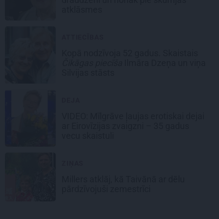
atklāsmes
ATTIECĪBAS
Kopā nodzīvoja 52 gadus. Skaistais
Čikāgas piecīša
Ilmāra Dzeņa un viņa
Silvijas stāsts
DEJA
VIDEO: Mīlgrāve ļaujas erotiskai dejai
ar Eirovīzijas zvaigzni – 35 gadus
vecu skaistuli
ZIŅAS
Millers atklāj, kā Taivānā ar dēlu
pārdzīvojuši zemestrīci