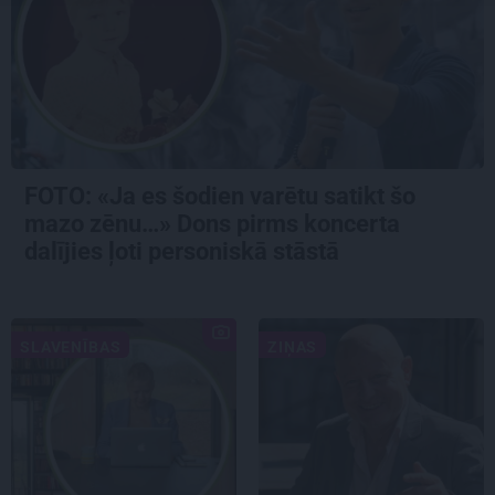
FOTO: «Ja es šodien varētu satikt šo
mazo zēnu…» Dons pirms koncerta
dalījies ļoti personiskā stāstā
SLAVENĪBAS
ZIŅAS