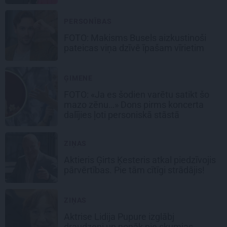
PERSONĪBAS
FOTO: Makisms Busels aizkustinoši
pateicas viņa dzīvē īpašam vīrietim
ĢIMENE
FOTO: «Ja es šodien varētu satikt šo
mazo zēnu…» Dons pirms koncerta
dalījies ļoti personiskā stāstā
ZIŅAS
Aktieris Ģirts Ķesteris atkal piedzīvojis
pārvērtības. Pie tām cītīgi strādājis!
ZIŅAS
Aktrise Lidija Pupure izglābj
draudzeni un nonāk pie skumjas