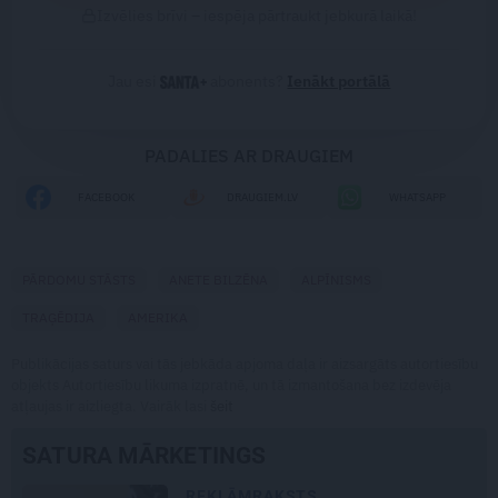
Izvēlies brīvi – iespēja pārtraukt jebkurā laikā!
Jau esi
abonents?
Ienākt portālā
PADALIES AR DRAUGIEM
FACEBOOK
DRAUGIEM.LV
WHATSAPP
PĀRDOMU STĀSTS
ANETE BILZĒNA
ALPĪNISMS
TRAĢĒDIJA
AMERIKA
Publikācijas saturs vai tās jebkāda apjoma daļa ir aizsargāts autortiesību
objekts Autortiesību likuma izpratnē, un tā izmantošana bez izdevēja
atļaujas ir aizliegta. Vairāk lasi
šeit
SATURA MĀRKETINGS
REKLĀMRAKSTS