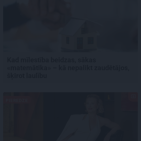
Kad mīlestība beidzas, sākas
«matemātika» – kā nepalikt zaudētājos,
šķirot laulību
PIEREDZE