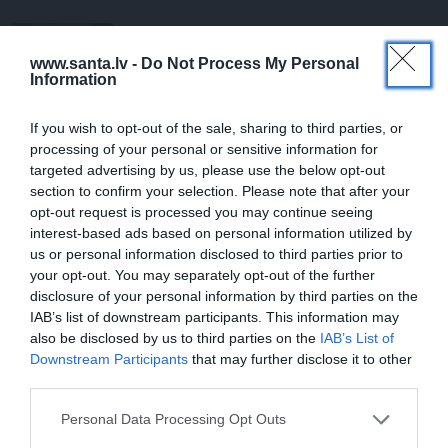
KULTŪRA
www.santa.lv -
Do Not Process My Personal
Ērģeles pludmalē, cirks Rīgā un teātris
Information
Valmierā: kur doties šajās brīvdienās?
If you wish to opt-out of the sale, sharing to third parties, or
processing of your personal or sensitive information for
targeted advertising by us, please use the below opt-out
PĀRDOMĀM
section to confirm your selection. Please note that after your
«Citiem iet vēl sliktāk» nav nekāds
opt-out request is processed you may continue seeing
mierinājums. Skaidro Diāna Zande
interest-based ads based on personal information utilized by
us or personal information disclosed to third parties prior to
your opt-out. You may separately opt-out of the further
HOROSKOPI
disclosure of your personal information by third parties on the
Nekas šajā periodā nenotiek nejauši.
IAB’s list of downstream participants. This information may
Horoskops visām zīmēm no 6. līdz 12.
also be disclosed by us to third parties on the
IAB’s List of
augustam
Downstream Participants
that may further disclose it to other
third parties.
Personal Data Processing Opt Outs