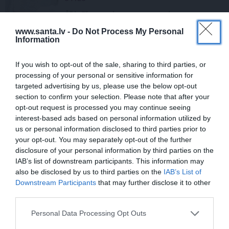
Šī brīža tendence –
monohroms
apģērbs
www.santa.lv -
Do Not Process My Personal
Information
If you wish to opt-out of the sale, sharing to third parties, or
processing of your personal or sensitive information for
targeted advertising by us, please use the below opt-out
STILS
section to confirm your selection. Please note that after your
opt-out request is processed you may continue seeing
«40 gados tā nevar, bet 60 plus –
interest-based ads based on personal information utilized by
vispār vairs nekad?» Aina Poiša
atklāti par savu izskatu
us or personal information disclosed to third parties prior to
your opt-out. You may separately opt-out of the further
disclosure of your personal information by third parties on the
STILA LIETAS
IAB’s list of downstream participants. This information may
also be disclosed by us to third parties on the
IAB’s List of
Šīs vasaras modes trīsvienība: retro
Downstream Participants
that may further disclose it to other
pludmalē, eksotika apģērbā un
third parties.
noslēpumainas saulesbrilles
Personal Data Processing Opt Outs
MODE