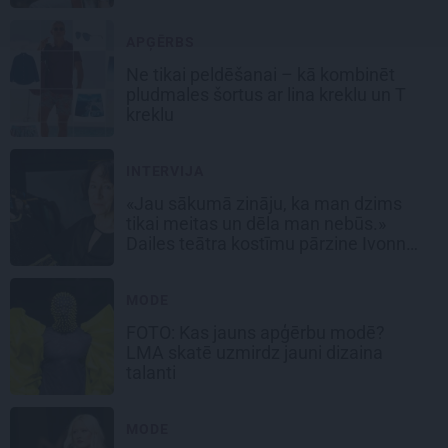
Dūdumu
APĢĒRBS
Ne tikai peldēšanai – kā kombinēt
pludmales šortus ar lina kreklu un T
kreklu
INTERVIJA
«Jau sākumā zināju, ka man dzims
tikai meitas un dēla man nebūs.»
Dailes teātra kostīmu pārzine Ivonna
Straume
MODE
FOTO: Kas jauns apģērbu modē?
LMA skatē uzmirdz jauni dizaina
talanti
MODE