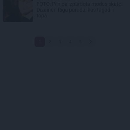
FOTO: Pilnībā izpārdota modes skate!
Dizaineri Rīgā parāda, kas tagad ir
topā
1
2
3
4
5
Nākamā