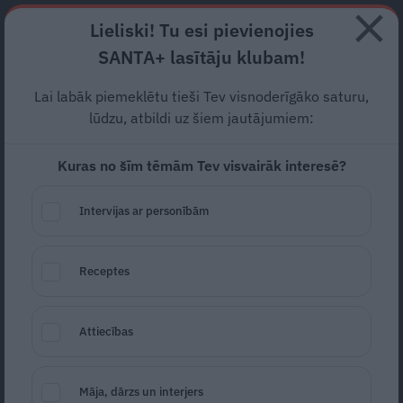
Abonē
Lieliski! Tu esi pievienojies
SANTA+ lasītāju klubam!
HOROSKOPI
TESTI
RECEPTES
NODERĪGI
JAUNĀKAIS
POPU
Lai labāk piemeklētu tieši Tev visnoderīgāko saturu,
lūdzu, atbildi uz šiem jautājumiem:
APĢĒRBS
Kuras no šīm tēmām Tev visvairāk interesē?
Ar apģērbu tu apkārtējiem paud to, kas tu esi. Vērtīgi
stila ieteikumi, apkopotas aktuālas modes tendences
Intervijas ar personībām
un praktiski padomi tava skapja kārtībai.
ZIŅAS
Receptes
Attiecības
Māja, dārzs un interjers