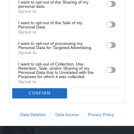
I want to opt-out of the Sharing of my
personal data.
Viņš izdarīja vienu pārsteidzoši
Opted In
vienkāršu lietu un kļuva par modes
karali. Džordžo Armani pieminot
I want to opt-out of the Sale of my
Personal Data.
Opted In
STILA LIETAS
I want to opt-out of processing my
Ērts un sievišķīgs – A silueta
Personal Data for Targeted Advertising.
piegriezums. Trīs idejas pārdomātiem
Opted In
vasaras apģērbu komplektiem
I want to opt-out of Collection, Use,
Retention, Sale, and/or Sharing of my
Personal Data that Is Unrelated with the
STILA LIETAS
Purposes for which it was collected.
Opted In
Kimono ielaužas ikdienas modē –
idejas, kā to stilīgi kombinēt
CONFIRM
PERSONĪBAS
Data Deletion
Data Access
Privacy Policy
«Esmu piedzīvojusi, ka liela nelaime
pēkšņi var notikt ne no šā, ne no tā.»
Saruna ar mākslinieci Gundegu