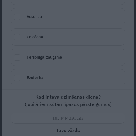
Veselība
Tannis atklāj patiesību, kāpēc ikdienā
nevalkā baltu apģērbu. Iemesls tiešām ir
saprotams!
Ceļošana
Personīgā izaugsme
KOPĀ ZAĻĀK
Ezoterika
Kad ir tava dzimšanas diena?
(jubilāriem sūtām īpašus pārsteigumus)
Vai apģērbs var būt arī kaitīgs? Atbilde
tevi pārsteigs!
Tavs vārds