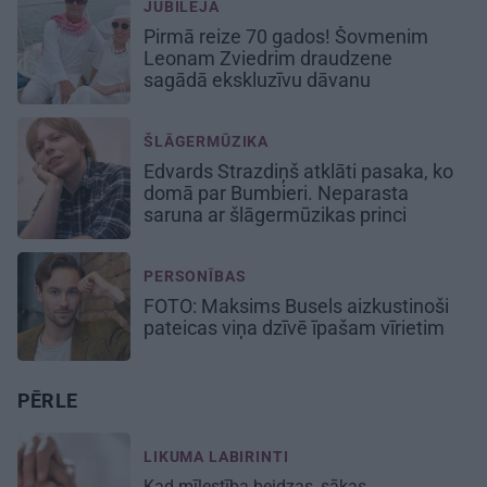
JUBILEJA
Pirmā reize 70 gados! Šovmenim
Leonam Zviedrim draudzene
sagādā ekskluzīvu dāvanu
ŠLĀGERMŪZIKA
Edvards Strazdiņš atklāti pasaka, ko
domā par Bumbieri. Neparasta
saruna ar šlāgermūzikas princi
PERSONĪBAS
FOTO: Maksims Busels aizkustinoši
pateicas viņa dzīvē īpašam vīrietim
PĒRLE
LIKUMA LABIRINTI
Kad mīlestība beidzas, sākas