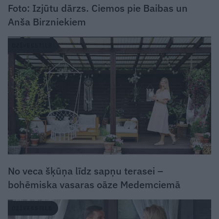
Foto: Izjūtu dārzs. Ciemos pie Baibas un
Anša Birzniekiem
DZĪVESSTILS
No veca šķūņa līdz sapņu terasei –
bohēmiska vasaras oāze Medemciemā
DZĪVESSTILS