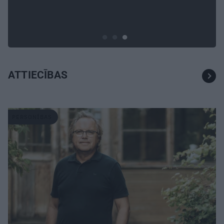
ģimene atjauno senās dzimtas
mājas
ATTIECĪBAS
PERSONĪBAS