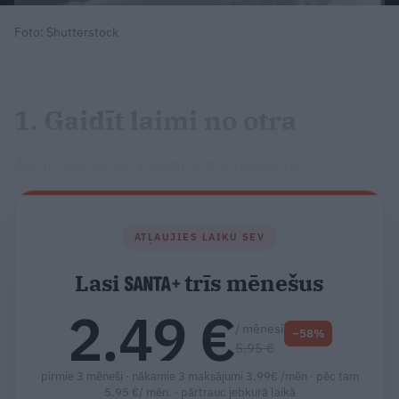
Foto: Shutterstock
1. Gaidīt laimi no otra
Šīs ir vienas no biežākajām lamatām.
ATĻAUJIES LAIKU SEV
Lasi
trīs mēnešus
2.49 €
/ mēnesī
−58%
5.95 €
pirmie 3 mēneši · nākamie 3 maksājumi 3.99€ /mēn · pēc tam
5.95 €/ mēn. ·
pārtrauc jebkurā laikā