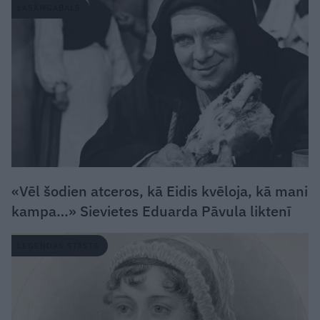
LASĀMGABALS
«Vēl šodien atceros, kā Eidis kvēloja, kā mani
kampa…» Sievietes Eduarda Pāvula liktenī
LEĢENDAS STĀSTS