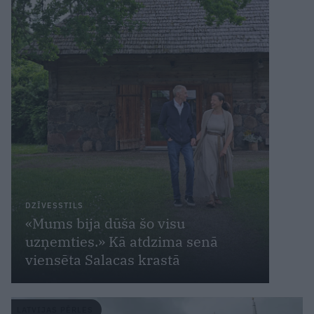
DZĪVESSTILS
«Mums bija dūša šo visu
uzņemties.» Kā atdzima senā
viensēta Salacas krastā
LATVIJAS PĒRLES