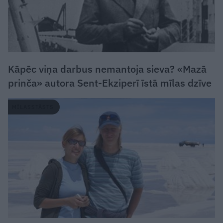
Kāpēc viņa darbus nemantoja sieva? «Mazā
prinča» autora Sent-Ekziperī īstā mīlas dzīve
MĪLASSTĀSTS