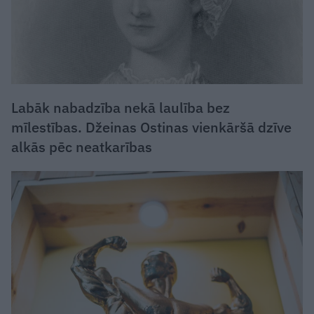
Labāk nabadzība nekā laulība bez
mīlestības. Džeinas Ostinas vienkāršā dzīve
alkās pēc neatkarības