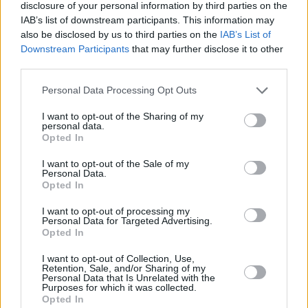
disclosure of your personal information by third parties on the
«Ilgi centos saglabāt ģimeni par katru cenu.»
IAB’s list of downstream participants. This information may
also be disclosed by us to third parties on the
IAB’s List of
Rožu kolekcionāre Romija atklāti par savām
Downstream Participants
that may further disclose it to other
dzīves mācībām
third parties.
Personal Data Processing Opt Outs
I want to opt-out of the Sharing of my
personal data.
Opted In
I want to opt-out of the Sale of my
Personal Data.
Opted In
I want to opt-out of processing my
Personal Data for Targeted Advertising.
Opted In
I want to opt-out of Collection, Use,
Retention, Sale, and/or Sharing of my
Personal Data that Is Unrelated with the
Purposes for which it was collected.
Opted In