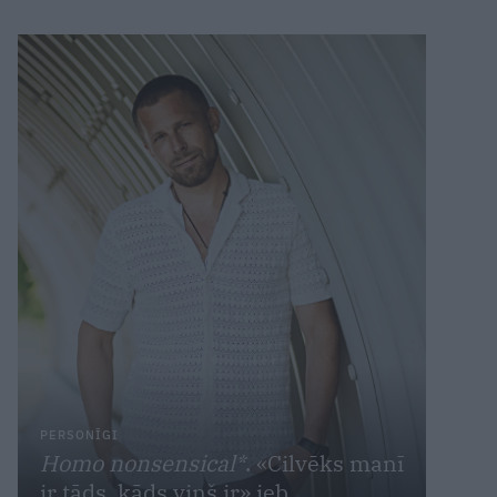
PERSONĪGI
Homo nonsensical*
. «Cilvēks manī
ir tāds, kāds viņš ir» jeb