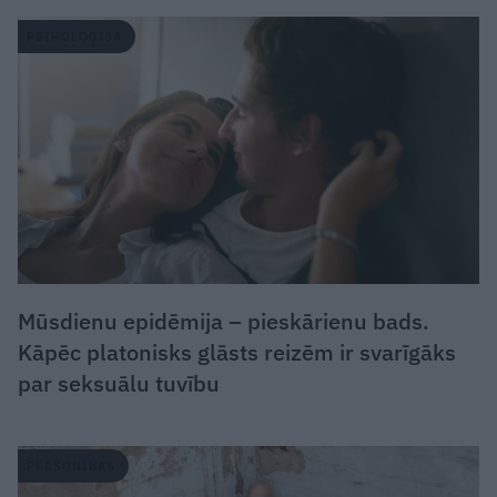
PSIHOLOĢIJA
Mūsdienu epidēmija – pieskārienu bads.
Kāpēc platonisks glāsts reizēm ir svarīgāks
par seksuālu tuvību
PERSONĪBAS