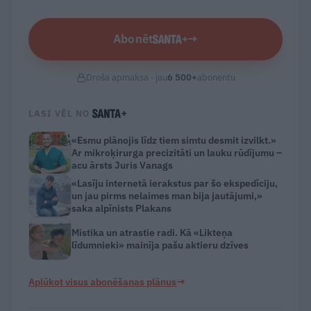
Abonēt
→
Droša apmaksa · jau
6 500
+
abonentu
LASI VĒL NO
«Esmu plānojis līdz tiem simtu desmit izvilkt.»
Ar mikroķirurga precizitāti un lauku rūdījumu –
acu ārsts Juris Vanags
«Lasīju internetā ierakstus par šo ekspedīciju,
un jau pirms nelaimes man bija jautājumi,»
saka alpīnists Plakans
Mistika un atrastie radi. Kā «Likteņa
līdumnieki» mainīja pašu aktieru dzīves
→
Aplūkot visus abonēšanas plānus