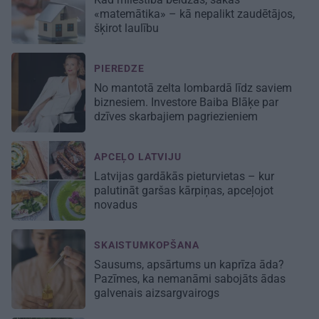
«matemātika» – kā nepalikt zaudētājos,
šķirot laulību
PIEREDZE
No mantotā zelta lombardā līdz saviem
biznesiem. Investore Baiba Blāķe par
dzīves skarbajiem pagriezieniem
APCEĻO LATVIJU
Latvijas gardākās pieturvietas – kur
palutināt garšas kārpiņas, apceļojot
novadus
SKAISTUMKOPŠANA
Sausums, apsārtums un kaprīza āda?
Pazīmes, ka nemanāmi sabojāts ādas
galvenais aizsargvairogs