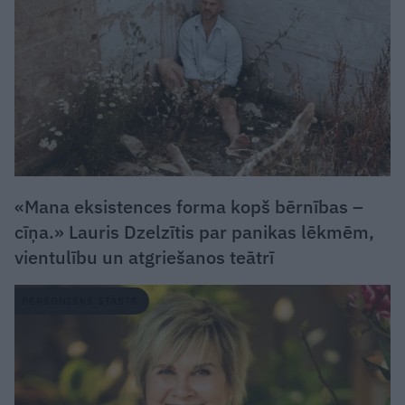
«Mana eksistences forma kopš bērnības –
cīņa.» Lauris Dzelzītis par panikas lēkmēm,
vientulību un atgriešanos teātrī
PERSONISKS STĀSTS