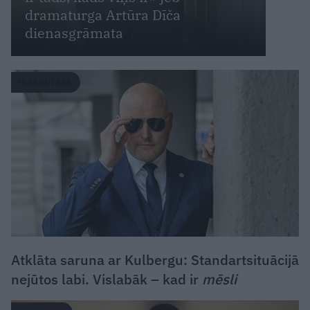
dramaturga Artūra Dīča
dienasgrāmata
PERSONĪBAS
Atklāta saruna ar Kulbergu: Standartsituācijā
nejūtos labi. Vislabāk – kad ir
mēsli