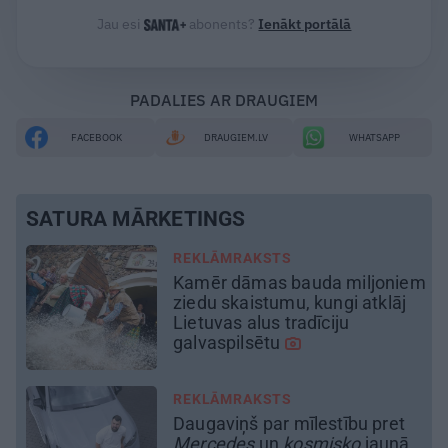
Jau esi
abonents?
Ienākt portālā
PADALIES AR DRAUGIEM
FACEBOOK
DRAUGIEM.LV
WHATSAPP
SATURA MĀRKETINGS
REKLĀMRAKSTS
em
Pēteris Zālītis: Esmu prāta
mākslinieks
MĀJA
Līga un Ēriks būvē savu sapņu
ā
māju: Brīdis, kad būvobjektā