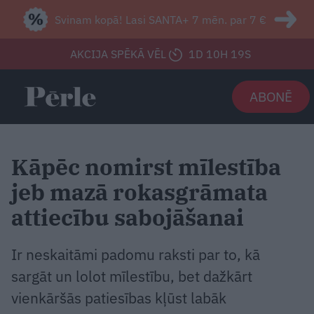
Svinam kopā! Lasi SANTA+ 7 mēn. par 7 €
AKCIJA SPĒKĀ VĒL
1D 10H 17S
ABONĒ
Kāpēc nomirst mīlestība
jeb mazā rokasgrāmata
attiecību sabojāšanai
Ir neskaitāmi padomu raksti par to, kā
sargāt un lolot mīlestību, bet dažkārt
vienkāršās patiesības kļūst labāk