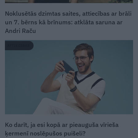
Noklusētās dzimtas saites, attiecības ar brāli
un 7. bērns kā brīnums: atklāta saruna ar
Andri Raču
ATTIECĪBAS
Ko darīt, ja esi kopā ar pieauguša vīrieša
ķermenī noslēpušos puišeli?