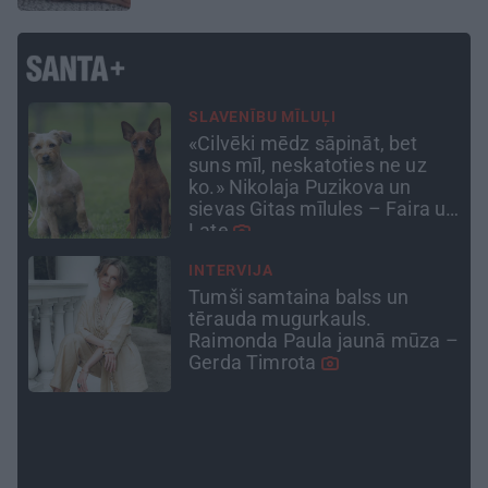
LEĢENDAS STĀSTS
Mistika un atrastie radi. Kā
«Likteņa līdumnieki» mainīja
pašu aktieru dzīves
un
INTERVIJA
Grūtāk par atkailināšanos ir
pieņemt sevi. Aktrise Katrīna
 –
Kreile par depresiju, mobingu
un ceļu līdz lielajām lomām
CIEMOS
«Vectēvam vajadzēja to
vērienu būvējot.» Kā Grišānu