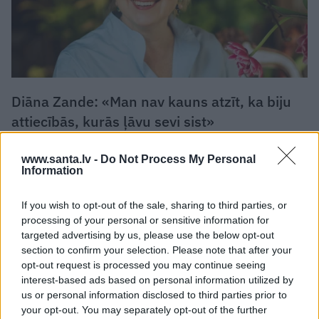
Diāna Zande: «Man nav kauns atzīt, ka biju
attiecībās, kurās ļāvu sevi sist»
PERSONĪBAS
www.santa.lv -
Do Not Process My Personal
Information
If you wish to opt-out of the sale, sharing to third parties, or
processing of your personal or sensitive information for
targeted advertising by us, please use the below opt-out
section to confirm your selection. Please note that after your
opt-out request is processed you may continue seeing
interest-based ads based on personal information utilized by
us or personal information disclosed to third parties prior to
your opt-out. You may separately opt-out of the further