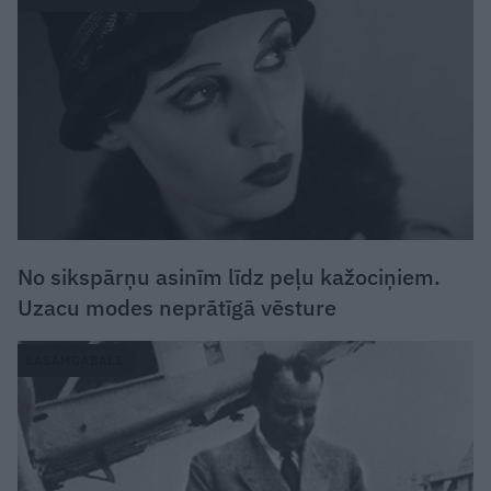
No sikspārņu asinīm līdz peļu kažociņiem.
Uzacu modes neprātīgā vēsture
LASĀMGABALS