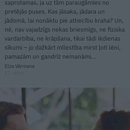
saprotamas, ja uz tām paraugāmies no
pretējās puses. Kas jāsaka, jādara un
jādomā, lai nonāktu pie attiecību kraha? Un,
nē, nav vajadzīgs nekas briesmīgs, ne fiziska
vardarbība, ne krāpšana, tikai tādi ikdienas
sīkumi – jo dažkārt mīlestība mirst ļoti lēni,
pamazām un gandrīz nemanāmi…
Elza Vērmane
15. jūnijs