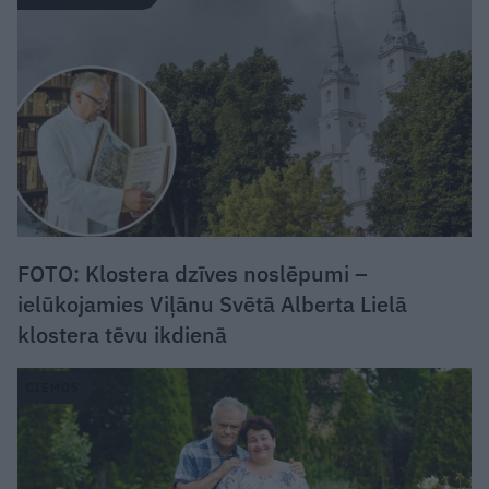
FOTO: Klostera dzīves noslēpumi –
ielūkojamies Viļānu Svētā Alberta Lielā
klostera tēvu ikdienā
CIEMOS