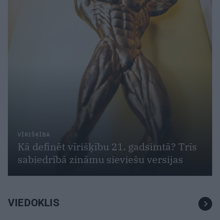
VĪRIŠĶĪBA
Kā definēt vīrišķību 21. gadsimtā? Trīs
sabiedrībā zināmu sieviešu versijas
VIEDOKLIS