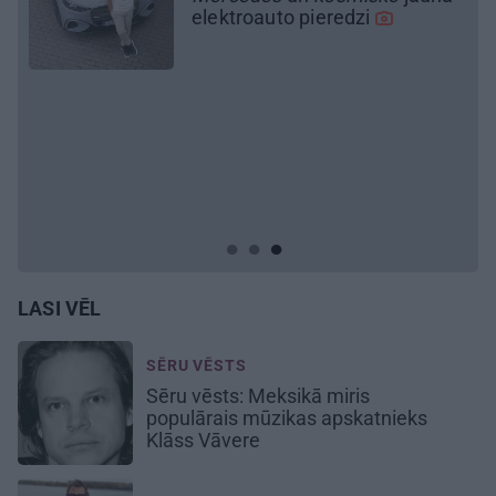
ienāk māju izjūta
REKLĀMRAKSTS
Pieaugušo dzimšanas diena
Rīgā, idejas atmiņā paliekošām
svinībām
LASI VĒL
SĒRU VĒSTS
Sēru vēsts: Meksikā miris
populārais mūzikas apskatnieks
Klāss Vāvere