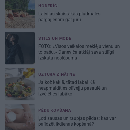
NODERĪGI
Latvijas skaistākās pludmales
pārgājienam gar jūru
STILS UN MODE
FOTO: «Visos veikalos meklēju vienu un
to pašu.» Daneviča atklāj sava stilīgā
izskata noslēpumu
UZTURA ZINĀTNE
Ja kož kaklā, tātad laba! Kā
neapmaldīties olīveļļu pasaulē un
izvēlēties labāko
PĒDU KOPŠANA
Ļoti sausas un raupjas pēdas: kas var
palīdzēt ikdienas kopšanā?