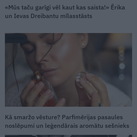
«Mūs taču garīgi vēl kaut kas saista!» Ērika
un Ievas Dreibantu mīlasstāsts
PARFĪMS
Kā smaržo vēsture? Parfimērijas pasaules
noslēpumi un leģendārais aromātu sešnieks