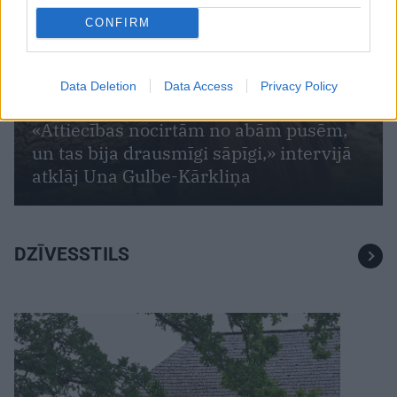
CONFIRM
Data Deletion
Data Access
Privacy Policy
INTERVIJA
«Attiecības nocirtām no abām pusēm,
un tas bija drausmīgi sāpīgi,» intervijā
atklāj Una Gulbe-Kārkliņa
DZĪVESSTILS