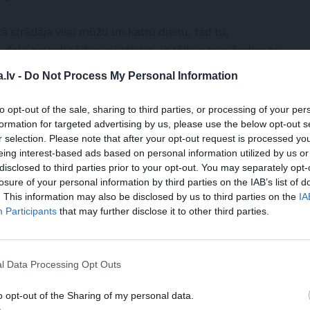
rzā strādāja visu mūžu un katru dienu, tad tu,
 daļu pavadi sēdus vai stāvus, jo tāds ir tavs šodienas
ā ir fiziska slodze – ilgstoša atrašanās vienā pozā,
.lv -
Do Not Process My Personal Information
anās, izsliešanās stāvus. Tāpēc, lūdzu, pirms ķeries
ocītavas – plaukstas, elkoņus, plecus, vidukli, ceļus,
to opt-out of the sale, sharing to third parties, or processing of your per
 rokās ņem lāpstu, iesildi muskuļus ar kādu vieglāku
formation for targeted advertising by us, please use the below opt-out s
r selection. Please note that after your opt-out request is processed y
lapas.
eing interest-based ads based on personal information utilized by us or
disclosed to third parties prior to your opt-out. You may separately opt-
ienu un to pašu darbu
vairākas stundas pēc kārtas. Tā
losure of your personal information by third parties on the IAB’s list of
 muskuļus, kamēr citi būs palikuši neizkustināti, un
. This information may also be disclosed by us to third parties on the
IA
Participants
that may further disclose it to other third parties.
kamajā rītā. Šis nosacījums uz tevi attiecas arī tad, ja
esela.
l Data Processing Opt Outs
r visizteiktākā tieksme pārspīlēt – pieķerties pie kāda
 arī paveikt, bet nākamajā dienā mugura ir
čupā
.
o opt-out of the Sharing of my personal data.
t – stundiņu pagrāb lapas, tad uzroc vienu dobi, tad