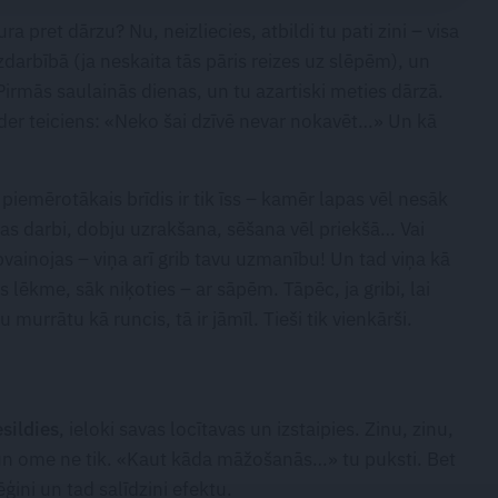
pret dārzu? Nu, neizliecies, atbildi tu pati zini – visa
zdarbībā (ja neskaita tās pāris reizes uz slēpēm), un
 Pirmās saulainās dienas, un tu azartiski meties dārzā.
neder teiciens: «Neko šai dzīvē nevar nokavēt…» Un kā
emērotākais brīdis ir tik īss – kamēr lapas vēl nesāk
as darbi, dobju uzrakšana, sēšana vēl priekšā… Vai
vainojas – viņa arī grib tavu uzmanību! Un tad viņa kā
lēkme, sāk niķoties – ar sāpēm. Tāpēc, ja gribi, lai
murrātu kā runcis, tā ir jāmīl. Tieši tik vienkārši.
esildies
, ieloki savas locītavas un izstaipies. Zinu, zinu,
n ome ne tik. «Kaut kāda māžošanās…» tu puksti. Bet
ini un tad salīdzini efektu.