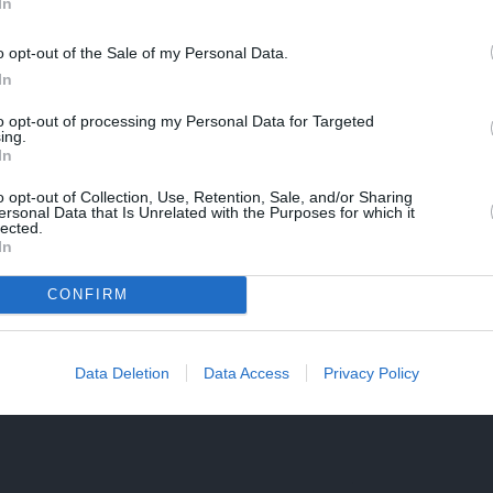
In
dobi vai kaut ko pārstādi…
o opt-out of the Sale of my Personal Data.
ba instrumentiem – it sevišķi lāpstai, grieznēm un
In
to opt-out of processing my Personal Data for Targeted
ing.
In
o opt-out of Collection, Use, Retention, Sale, and/or Sharing
ezu jaku, bet trīs plānākas un pagaras, lai, arī paceļot
ersonal Data that Is Unrelated with the Purposes for which it
lected.
 – būtu nosegta. Tātad T krekls, džemperītis ar garām
In
, pufīgā veste… Veste vispār ir visbrīnišķīgākais
ips gādā par komforta temperatūru starp ķermeni un
CONFIRM
arsīsi un strauji neatdzisīsi. Ja saulīte sāk cepināt,
kādu no vidējās
miziņas
apsien ap vidukli. Mugurai tas
Data Deletion
Data Access
Privacy Policy
e