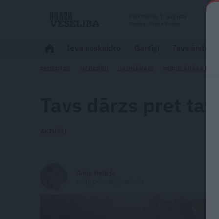
Piektdiena, 7. augusts
Madars, Alfrēds, Fredis
Ieva noskaidro
Garšīgi
Tavs ārsts
RECEPTES
NODERĪGI
JAUNĀKAIS
POPULĀRĀKAIS
Tavs dārzs pret ta
AKTUĀLI
Anija Pelūde
anija.pelude@santa.lv