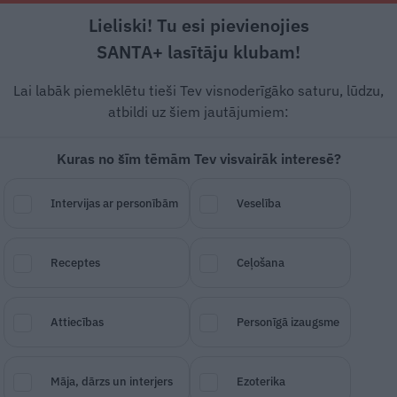
Lieliski! Tu esi pievienojies
Rīga +21°C
Skaidrs, D vējš, 2.24 m/s
SANTA+ lasītāju klubam!
Modernā medicīna
Ko darīt?
Stiprais stāsts
Svarīg
Lai labāk piemeklētu tieši Tev visnoderīgāko saturu, lūdzu,
atbildi uz šiem jautājumiem:
Kuras no šīm tēmām Tev visvairāk interesē?
vu muguru. Kurš kuru?
Intervijas ar personībām
Veselība
SAGLABĀ RAKSTU
DALĪTIES
30.
Receptes
Ceļošana
Attiecības
Personīgā izaugsme
Māja, dārzs un interjers
Ezoterika