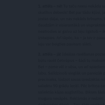
1. attēls – nē!
Tu taču neesi nekāda sa
skatītos debesīs! Bet par tādu kļūsi, j
jostas daļai, un nav nekāds brīnums, ka
daudzām ir visierastākā un visprakti
neatrodies ar galvu uz leju ilgstoši – 
izstaipies. Arī tāpēc, ka – ja tev ir p
leju var beigties pavisam slikti.
2. attēls – jā!
Ideālas ravēšanas pozas
būtu ravēt četrrāpus – šādi tu maksi
Bet – zeme vēl ir vēsa, un arī spiedie
labu. Salīdzinoši vieglāk un pareizāk 
precinieks, lūdzot savas izredzētās ro
saliektu 90 grādu leņķī. Pēc brītiņa ce
saliektās kājas augšstilbu. Bikses šādā
mugura nesāpēs. Reklāmās ir redzēti a
darbojoties dārzā… Zini, tāds varētu š