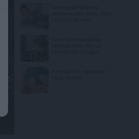
Ja tev patīk Natālijas
Jansones stils: lietas, rotas
un zīmoli, ko vērts
aizņemties savai ikdienai
Par ko latviešus šodien
apskauž spāņi, itāļi un
vācieši? Viņi arī tagad
gribētu būt Latvijā
Par maz sāls organismā –
vai tā var būt?