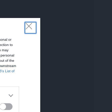
sonal or
ection to
ou may
 personal
out of the
 downstream
B’s List of