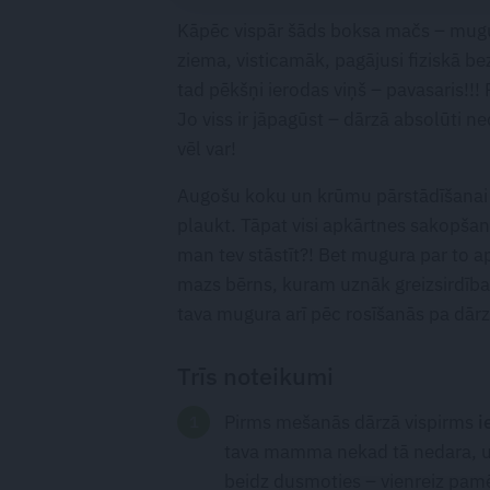
Kāpēc vispār šāds boksa mačs – mugura 
ziema, visticamāk, pagājusi fiziskā be
tad pēkšņi ierodas viņš – pavasaris!!!
Jo viss ir jāpagūst – dārzā absolūti 
vēl var!
Augošu koku un krūmu pārstādīšanai pi
plaukt. Tāpat visi apkārtnes sakopšan
man tev stāstīt?! Bet mugura par to ap
mazs bērns, kuram uznāk greizsirdības 
tava mugura arī pēc rosīšanās pa dārzu 
Trīs noteikumi
Pirms mešanās dārzā vispirms
i
tava mamma nekad tā nedara, u
beidz dusmoties – vienreiz pamēģ