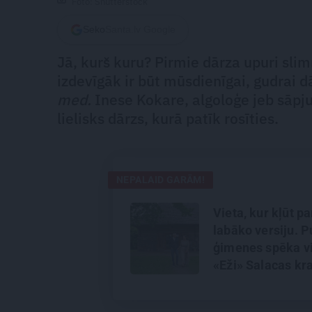
Foto: Shutterstock
Seko
Santa.lv Google
Jā, kurš kuru? Pirmie dārza upuri sl
izdevīgāk ir būt mūsdienīgai, gudrai
med.
Inese Kokare, algoloģe jeb sāpju
lielisks dārzs, kurā patīk rosīties.
NEPALAID GARĀM!
Vieta, kur kļūt p
labāko versiju. P
ģimenes spēka vi
«Eži» Salacas kr