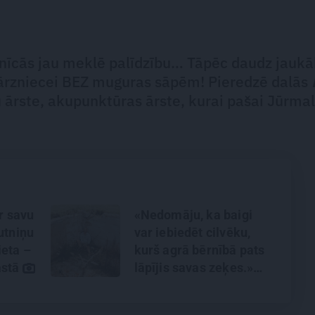
imnīcās jau meklē palīdzību… Tāpēc daudz jaukā
 dārzniecei BEZ muguras sāpēm! Pieredzē dalās
 ārste, akupunktūras ārste, kurai pašai Jūrmal
ar savu
«Nedomāju, ka baigi
utniņu
var iebiedēt cilvēku,
eta –
kurš agrā bērnībā pats
astā
lāpījis savas zeķes.»
Saruna ar Lauri Dzelzīti