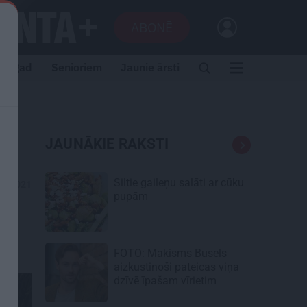
ABONĒ
i tagad
Senioriem
Jaunie ārsti
JAUNĀKIE RAKSTI
Siltie gaileņu salāti
ar cūku
04.2021
pupām
FOTO: Makisms Busels
aizkustinoši pateicas viņa
dzīvē īpašam vīrietim