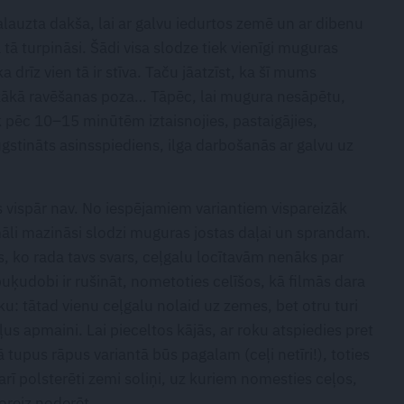
lauzta dakša, lai ar galvu iedurtos zemē un ar dibenu
a tā turpināsi. Šādi visa slodze tiek vienīgi muguras
 drīz vien tā ir stīva. Taču jāatzīst, ka šī mums
skākā ravēšanas poza… Tāpēc, lai mugura nesāpētu,
ik pēc 10–15 minūtēm iztaisnojies, pastaigājies,
aaugstināts asinsspiediens, ilga darbošanās ar galvu uz
 vispār nav. No iespējamiem variantiem vispareizāk
māli mazināsi slodzi muguras jostas daļai un sprandam.
ns, ko rada tavs svars, ceļgalu locītavām nenāks par
puķudobi ir rušināt, nometoties celīšos, kā filmās dara
ku: tātad vienu ceļgalu nolaid uz zemes, bet otru turi
ļus apmaini. Lai pieceltos kājās, ar roku atspiedies pret
 tupus rāpus variantā būs pagalam (ceļi netīri!), toties
rī polsterēti zemi soliņi, uz kuriem nomesties ceļos,
oreiz noderēt.