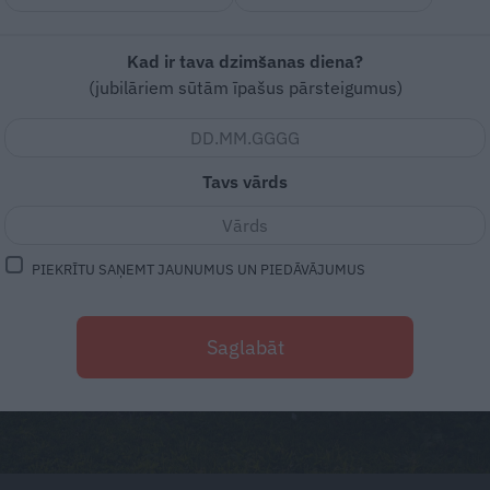
Kad ir tava dzimšanas diena?
(jubilāriem sūtām īpašus pārsteigumus)
Tavs vārds
PIEKRĪTU SAŅEMT JAUNUMUS UN PIEDĀVĀJUMUS
Saglabāt