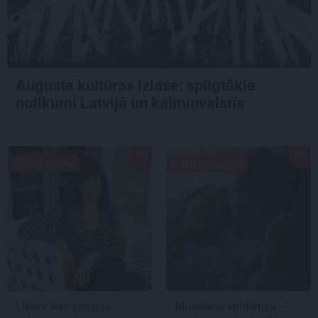
Augusta kultūras izlase: spilgtākie
notikumi Latvijā un kaimiņvalstīs
LIETU TOPS
PSIHOLOĢIJA
Lietas, kas vasaras
Mūsdienu epidēmija –