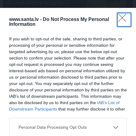
«Likteņa līdumnieki» mainīja
pašu aktieru dzīves
www.santa.lv -
Do Not Process My Personal
Information
STIPRAIS STĀSTS
«Bērnus ar tik augstu cukura
If you wish to opt-out of the sale, sharing to third parties, or
līmeni mēdz ievest jau komā.»
processing of your personal or sensitive information for
Madara un Gatis par dzīvi ar dēla
targeted advertising by us, please use the below opt-out
diabētu
section to confirm your selection. Please note that after your
opt-out request is processed you may continue seeing
interest-based ads based on personal information utilized by
us or personal information disclosed to third parties prior to
your opt-out. You may separately opt-out of the further
disclosure of your personal information by third parties on the
IEVA
IAB’s list of downstream participants. This information may
also be disclosed by us to third parties on the
IAB’s List of
Downstream Participants
that may further disclose it to other
DOMĀT ZAĻI
third parties.
Personal Data Processing Opt Outs