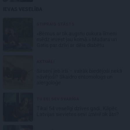
IEVAS VESELĪBA
STIPRAIS STĀSTS
«Bērnus ar tik augstu cukura līmeni
mēdz ievest jau komā.» Madara un
Gatis par dzīvi ar dēla diabētu
AKTUĀLI
Sirseņi jeb irši – vairāk biedējoši nekā
nāvējoši? Skaidro entomologs un
alergoloģe
TU ESI SEV SVARĪGA
Tikai 54 veselīgi dzīves gadi. Kāpēc
Latvijas sievietes sevi
iztērē
tik ātri?