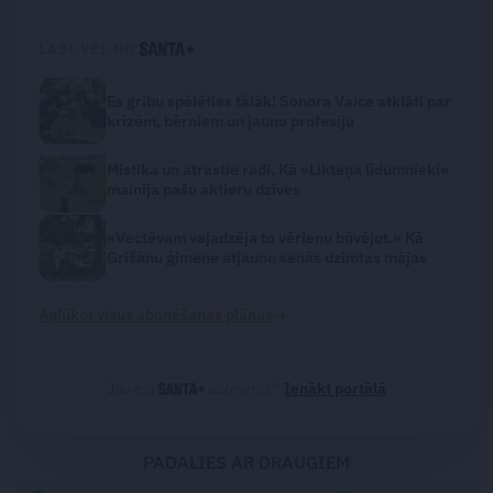
LASI VĒL NO
Es gribu spēlēties tālāk! Sonora Vaice atklāti par
krīzēm, bērniem un jauno profesiju
Mistika un atrastie radi. Kā «Likteņa līdumnieki»
mainīja pašu aktieru dzīves
«Vectēvam vajadzēja to vērienu būvējot.» Kā
Grišānu ģimene atjauno senās dzimtas mājas
→
Aplūkot visus abonēšanas plānus
Jau esi
abonents?
Ienākt portālā
PADALIES AR DRAUGIEM