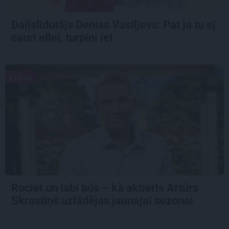
Daiļslidotājs Deniss Vasiļjevs: Pat ja tu ej
cauri ellei, turpini iet
ZIŅAS
Rociet un labi būs – kā aktieris Artūrs
Skrastiņš uzlādējas jaunajai sezonai