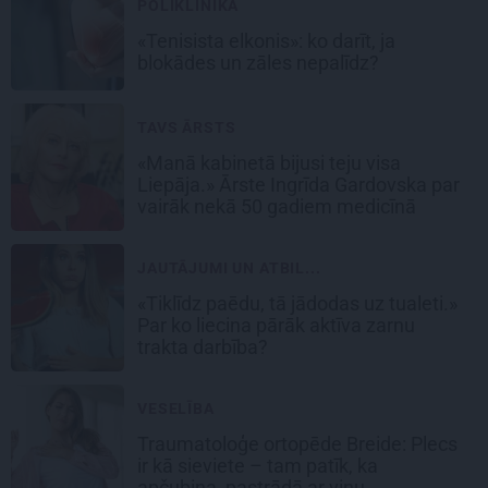
POLIKLĪNIKA
«Tenisista elkonis»: ko darīt, ja
blokādes un zāles nepalīdz?
TAVS ĀRSTS
«Manā kabinetā bijusi teju visa
Liepāja.» Ārste Ingrīda Gardovska par
vairāk nekā 50 gadiem medicīnā
JAUTĀJUMI UN ATBIL...
«Tiklīdz paēdu, tā jādodas uz tualeti.»
Par ko liecina pārāk aktīva zarnu
trakta darbība?
VESELĪBA
Traumatoloģe ortopēde Breide: Plecs
ir kā sieviete – tam patīk, ka
apčubina, pastrādā ar viņu,