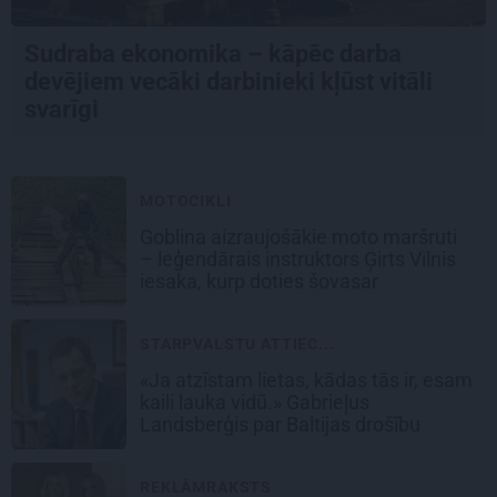
Sudraba ekonomika – kāpēc darba
devējiem vecāki darbinieki kļūst vitāli
svarīgi
MOTOCIKLI
Goblina aizraujošākie moto maršruti
– leģendārais instruktors Ģirts Vilnis
iesaka, kurp doties šovasar
STARPVALSTU ATTIEC...
«Ja atzīstam lietas, kādas tās ir, esam
kaili lauka vidū.» Gabrieļus
Landsberģis par Baltijas drošību
REKLĀMRAKSTS