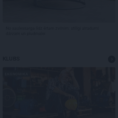
No saulessarga līdz ērtam zvilnim: stilīgi atradumi
dārzam un pludmalei
KLUBS
EKONOMIKA