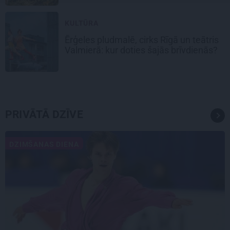
KULTŪRA
Ērģeles pludmalē, cirks Rīgā un teātris
Valmierā: kur doties šajās brīvdienās?
PRIVĀTĀ DZĪVE
DZIMŠANAS DIENA