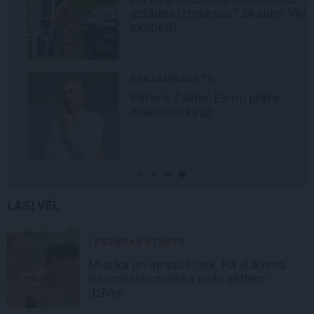
uzlādes izmaksas? Skaidro Viršu
eksperti
REKLĀMRAKSTS
Pēteris Zālītis: Esmu prāta
mākslinieks
LASI VĒL
LEĢENDAS STĀSTS
Mistika un atrastie radi. Kā «Likteņa
līdumnieki» mainīja pašu aktieru
dzīves