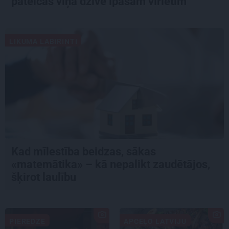
pateicas viņa dzīvē īpašam vīrietim
LIKUMA LABIRINTI
Kad mīlestība beidzas, sākas
«matemātika» – kā nepalikt zaudētājos,
šķirot laulību
PIEREDZE
APCEĻO LATVIJU