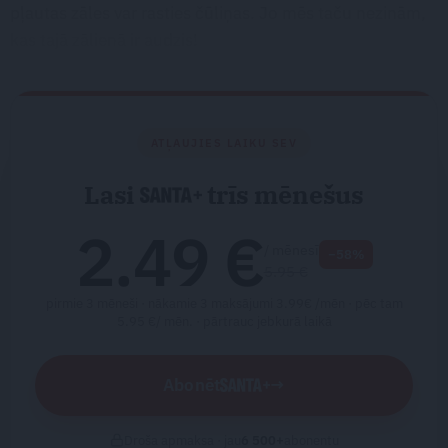
pļautas zāles var rasties čūliņas. Jo mēs taču nezinām,
kas tajā zālienā ir audzis!
ATĻAUJIES LAIKU SEV
Lasi
trīs mēnešus
2.49 €
/ mēnesī
−58%
5.95 €
pirmie 3 mēneši · nākamie 3 maksājumi 3.99€ /mēn · pēc tam
5.95 €/ mēn. ·
pārtrauc jebkurā laikā
Abonēt
→
Droša apmaksa · jau
6 500
+
abonentu