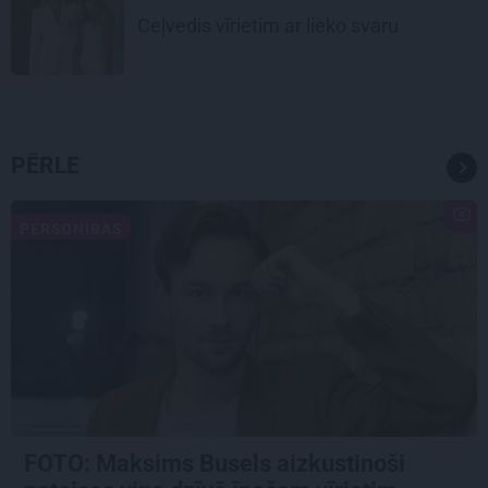
Ceļvedis vīrietim ar lieko svaru
PĒRLE
PERSONĪBAS
FOTO: Maksims Busels aizkustinoši