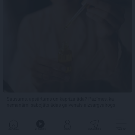
Sausums, apsārtums un kaprīza āda? Pazīmes, ka
nemanāmi sabojāts ādas galvenais aizsargvairogs
GALVENĀ
KLAUSIES
IENĀC
PADALĪTIES
VAIRĀK