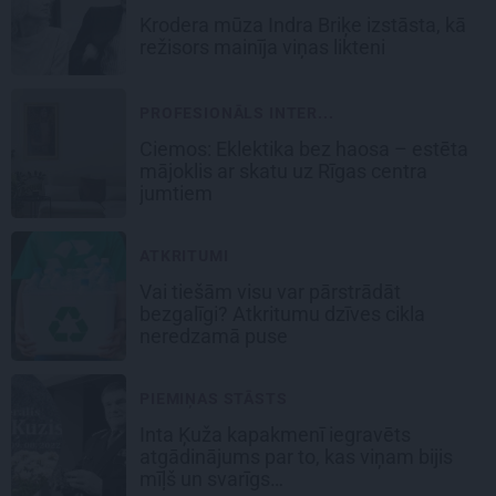
Krodera mūza Indra Briķe izstāsta, kā
režisors mainīja viņas likteni
PROFESIONĀLS INTER...
Ciemos: Eklektika bez haosa – estēta
mājoklis ar skatu uz Rīgas centra
jumtiem
ATKRITUMI
Vai tiešām visu var pārstrādāt
bezgalīgi? Atkritumu dzīves cikla
neredzamā puse
PIEMIŅAS STĀSTS
Inta Ķuža kapakmenī iegravēts
atgādinājums par to, kas viņam bijis
mīļš un svarīgs…