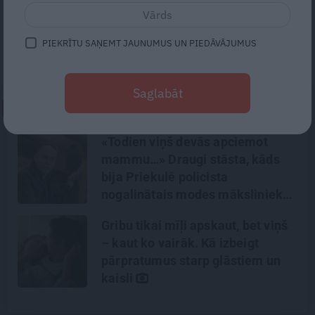
stacionāra
Latvijas Infektoloģijas centrs
Dermatoloģijas nodaļā, pacientus pieņem
PIEKRĪTU SAŅEMT JAUNUMUS UN PIEDĀVĀJUMUS
arī Jelgavā, Jēkabpilī un Jūrmalā.
Saglabāt
NEPALAID GARĀM!
«Todien viņš devās apciemot
mammu…» Draugi stāsta, kāds
bija Priekulē policista
nogalinātais modes mākslinieks
Gribu tikai mīļi apskaut, bet viņš
– kaut ko vairāk. Kā izbeigt
pārpratumus starp glāstiem un
kaisli