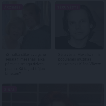
ĀRZEMĒS
SĒRU VĒSTS
«Smalkā stila» zvaigzne
Sēru vēsts: Meksikā miris
seriāla filmēšanas laikā
populārais mūzikas
pārcietis smagu dzīves
apskatnieks Klāss Vāvere
posmu. Kā tagad klājas
Emetam?
ZIŅAS