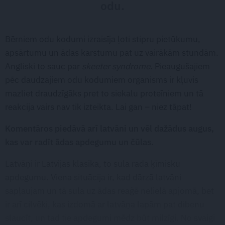
odu.
Bērniem odu kodumi izraisīja ļoti stipru pietūkumu,
apsārtumu un ādas karstumu pat uz vairākām stundām.
Angliski to sauc par
skeeter syndrome
. Pieaugušajiem
pēc daudzajiem odu kodumiem organisms ir kļuvis
mazliet draudzīgāks pret to siekalu proteīniem un tā
reakcija vairs nav tik izteikta. Lai gan – niez tāpat!
Komentāros piedāvā arī latvāni un vēl dažādus augus,
kas var radīt ādas apdegumu un čūlas.
Latvāņi ir Latvijas klasika, to sula rada ķīmisku
apdegumu. Viena situācija ir, kad dārzā latvāni
sapļaujam un tā sula uz ādas reaģē nelielā apjomā, bet
ir arī cilvēki, kas izdomā ar latvāņa lapām pat dibenu
slaucīt, un tad tie apdegumi mēdz būt milzīgi. No svaigi