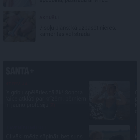
padarbojas, pavingro
AKTUĀLI
7 soļu plāns: kā uzpasēt nieres,
kamēr tās vēl strādā
INTERVIJA
a
Grūtāk par atkailināšanos ir
em
pieņemt sevi. Aktrise Katrīna
Kreile par depresiju, mobingu un
ceļu līdz lielajām lomām
LEĢENDAS STĀSTS
s
Mistika un atrastie radi. Kā