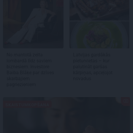
No mantotā zelta
Latvijas gardākās
lombardā līdz saviem
pieturvietas – kur
biznesiem. Investore
palutināt garšas
Baiba Blāķe par dzīves
kārpiņas, apceļojot
skarbajiem
novadus
pagriezieniem
SKAISTUMKOPŠANA