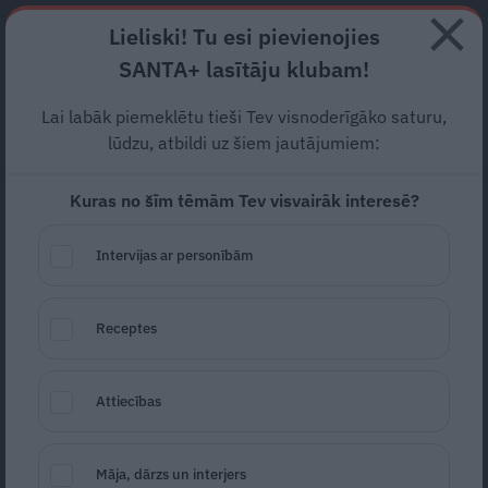
Abonē
Lieliski! Tu esi pievienojies
SANTA+ lasītāju klubam!
RECEPTES
NODERĪGI
JAUNĀKAIS
POPULĀRĀKAIS
Lai labāk piemeklētu tieši Tev visnoderīgāko saturu,
Knišļi, odi vai latvāņi?
lūdzu, atbildi uz šiem jautājumiem:
Dermatologs skaidro, kā
Kuras no šīm tēmām Tev visvairāk interesē?
atpazīt un ārstēt alerģiskas
Intervijas ar personībām
ādas reakcijas
ALERĢISKA REAKCIJA
11.06.2026
Receptes
Anija Pelūde
anija.pelude@santa.lv
Attiecības
Māja, dārzs un interjers