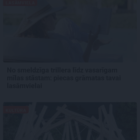
LASĀMVIELA
No smeldzīga trillera līdz vasarīgam
mīlas stāstam: piecas grāmatas tavai
lasāmvielai
KULTŪRA