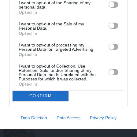
I want to opt-out of the Sharing of my
personal data.
Opted In
I want to opt-out of the Sale of my
Personal Data.
Opted In
Kas īsti ir aprites ekonomika? Īsā atbilde
I want to opt-out of processing my
– tavs jaunais dzīvesveids
Personal Data for Targeted Advertising.
Opted In
I want to opt-out of Collection, Use,
Retention, Sale, and/or Sharing of my
STILA NOSLĒPUMI
Personal Data that Is Unrelated with the
Purposes for which it was collected.
Ja tev patīk Natālijas Jansones stils:
Opted In
lietas, rotas un zīmoli, ko vērts
aizņemties savai ikdienai
CONFIRM
VASARA
Data Deletion
Data Access
Privacy Policy
Nokavēju sapulci, atvēru nepareizo
čatu un… nonācu mežā ar priekšnieci!