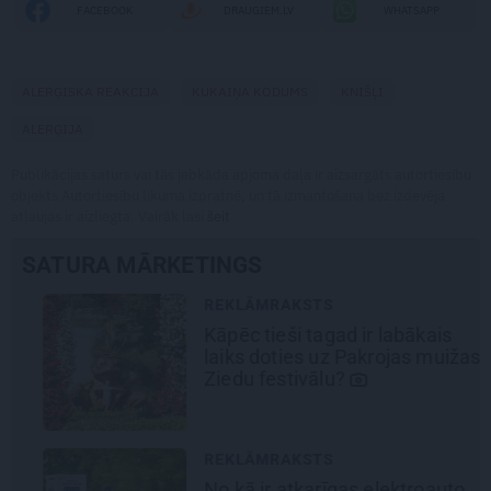
FACEBOOK
DRAUGIEM.LV
WHATSAPP
ALERĢISKA REAKCIJA
KUKAIŅA KODUMS
KNIŠĻI
ALERĢIJA
Publikācijas saturs vai tās jebkāda apjoma daļa ir aizsargāts autortiesību
objekts Autortiesību likuma izpratnē, un tā izmantošana bez izdevēja
atļaujas ir aizliegta. Vairāk lasi
šeit
SATURA MĀRKETINGS
REKLĀMRAKSTS
Kāpēc tieši tagad ir labākais
laiks doties uz Pakrojas muižas
Ziedu festivālu?
REKLĀMRAKSTS
No kā ir atkarīgas elektroauto