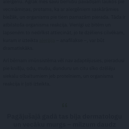
alergēnu. Agrāk mēs savu bērnību pavadījām laukos pie
vecmāmiņas, protams, ka ar alergēniem saskārāmies
biežāk, un organisms pie tiem pamazām pierada. Tāda ir
atbilstoša organisma reakcija. Vienīgi uz bitēm un
lapsenēm to nedrīkst attiecināt, jo te dzēliens cilvēkam,
kuram ir izteikta
alerģija
– anafilakse –, var būt
dramatiskāks.
Arī bērnam imūnsistēma vēl nav adaptējusies, pieradusi
pie knišļu, odu, mušu, dunduru un citu sīko dzēlēju
siekalu olbaltumiem jeb proteīniem, un organisma
reakcija ir ļoti izteikta.
Pagājušajā gadā tas bija dermatologu
un vecāku murgs – milzum daudz