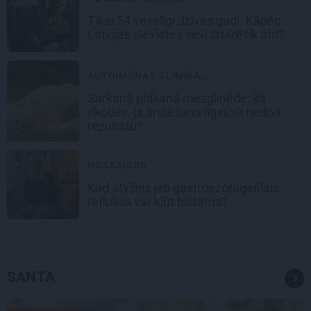
Tikai 54 veselīgi dzīves gadi. Kāpēc
Latvijas sievietes sevi
iztērē
tik ātri?
AUTOIMŪNĀS SLIMĪBA...
Sarkanā plakanā mezgliņēde: kā
rīkoties, ja ārstēšana ilgstoši nedod
rezultātu?
NOSKAIDRO
Kad atvilnis jeb gastroezofageālais
reflukss var kļūt bīstams?
SANTA