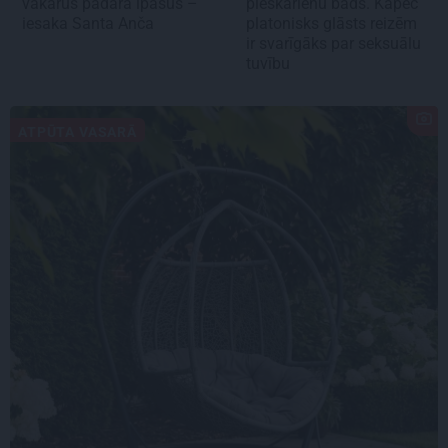
vakarus padara īpašus –
pieskārienu bads. Kāpēc
iesaka Santa Anča
platonisks glāsts reizēm
ir svarīgāks par seksuālu
tuvību
ATPŪTA VASARĀ