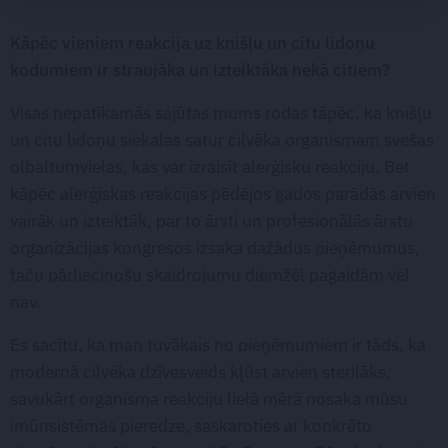
Kāpēc vieniem reakcija uz knišļu un citu lidoņu
kodumiem ir straujāka un izteiktāka nekā citiem?
Visas nepatīkamās sajūtas mums rodas tāpēc, ka knišļu
un citu lidoņu siekalas satur cilvēka organismam svešas
olbaltumvielas, kas var izraisīt alerģisku reakciju. Bet
kāpēc alerģiskas reakcijas pēdējos gados parādās arvien
vairāk un izteiktāk, par to ārsti un profesionālās ārstu
organizācijas kongresos izsaka dažādus pieņēmumus,
taču pārliecinošu skaidrojumu diemžēl pagaidām vēl
nav.
Es sacītu, ka man tuvākais no pieņēmumiem ir tāds, ka
modernā cilvēka dzīvesveids kļūst arvien sterilāks,
savukārt organisma reakciju lielā mērā nosaka mūsu
imūnsistēmas pieredze, saskaroties ar konkrēto