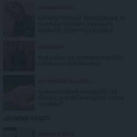
ŠLĀGERMŪZIKA
Edvards Strazdiņš atklāti pasaka, ko
domā par Bumbieri. Neparasta
saruna ar šlāgermūzikas princi
NOSKAIDRO
Kad atvilnis jeb gastroezofageālais
reflukss var kļūt bīstams?
AUTOIMŪNĀS SLIMĪBA...
Sarkanā plakanā mezgliņēde: kā
rīkoties, ja ārstēšana ilgstoši nedod
rezultātu?
JAUNĀKIE RAKSTI
ATMIŅU STĀSTS