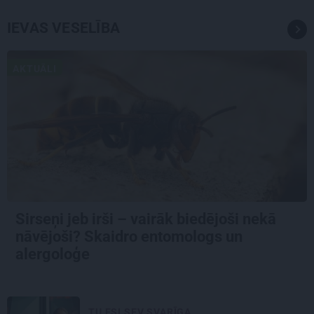
IEVAS VESELĪBA
AKTUĀLI
Sirseņi jeb irši – vairāk biedējoši nekā
nāvējoši? Skaidro entomologs un
alergoloģe
TU ESI SEV SVARĪGA