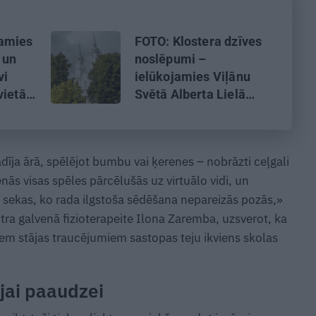
amies
FOTO: Klostera dzīves
 un
noslēpumi –
vi
ielūkojamies Viļānu
vietā?
Svētā Alberta Lielā
e
klostera tēvu ikdienā
dīja ārā, spēlējot bumbu vai ķerenes – nobrāzti ceļgali
nās visas spēles pārcēlušās uz virtuālo vidi, un
 sekas, ko rada ilgstoša sēdēšana nepareizās pozās,»
tra galvenā fizioterapeite Ilona Zaremba, uzsverot, ka
iem stājas traucējumiem sastopas teju ikviens skolas
jai paaudzei