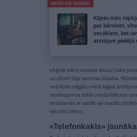
NEPALAID GARĀM!
Kāpēc mēs rūpēj
par bērniem, vīru
vecākiem, bet se
atstājam pēdējā 
Skaidro psiholoģ
Marija Ābeltiņa
«Agrāk bērni vasarās daudz laika pava
un zilumi bija sezonas klasika. Mūsdie
nobrāzto ceļgalu vietā tagad ārstējam
novērojumos dalās rehabilitācijas cen
mūsdienās ar vairāk vai mazāk izteikt
vecuma bērns.
«Telefonkakls» jaunāka