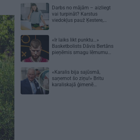
Darbs no mājām – aizliegt
vai turpināt? Karstus
viedokļus pauž Ķestere,
Rasnačs un daudzi citi
«Ir laiks likt punktu…»
Basketbolists Dāvis Bertāns
pieņēmis smagu lēmumu
un dod solījumu saviem
biedriem
«Karalis bija sajūsmā,
saņemot šo ziņu!» Britu
karaliskajā ģimenē
piedzimusi princesīte