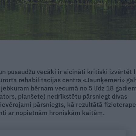
 pusaudžu vecāki ir aicināti kritiski izvērtēt l
ūrorta rehabilitācijas centra «Jaunķemeri» ga
– jebkuram bērnam vecumā no 5 līdz 18 gadiem
ators, planšete) nedrīkstētu pārsniegt divas
 ievērojami pārsniegts, kā rezultātā fizioterape
nti ar nopietnām hroniskām kaitēm.