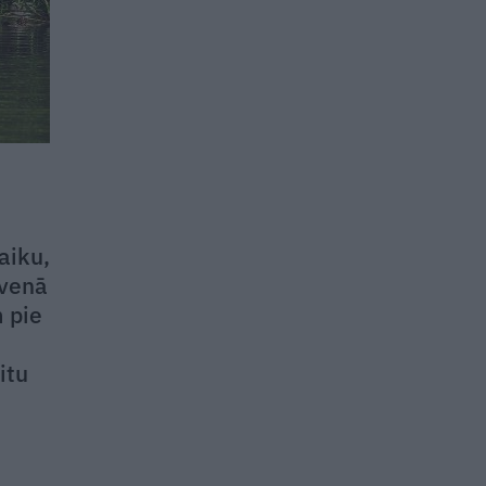
aiku,
lvenā
 pie
itu