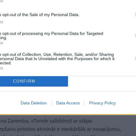
In
rofilā ar sānu pret jums. Vērojiet – bērna auss
o opt-out of the Sale of my Personal Data.
iedomātas vertikālas līnijas ar pleca centru. Ja auss ir
In
tājas traucējumiem.
to opt-out of processing my Personal Data for Targeted
ing.
na muguru. Ja vērojama lāpstiņu asimetrija vai viens
In
ecināt par mugurkaula deformāciju.
o opt-out of Collection, Use, Retention, Sale, and/or Sharing
ersonal Data that Is Unrelated with the Purposes for which it
s neprofesionālis var nepamanīt, tāpēc aizdomu
lected.
In
lista!
CONFIRM
 tikai sāpes kakla un plecu zonā, bet arī roku un
Data Deletion
Data Access
Privacy Policy
an pārslogotās plaukstas, nepārtraukti lietojot
e plecu joslas muskuļi, kas nospiež nervus un
lona Zaremba. «Tomēr salīdzinot ar stājas
rpšanu pirkstos atrisināt ir vienkāršāk ar nosacījumu,