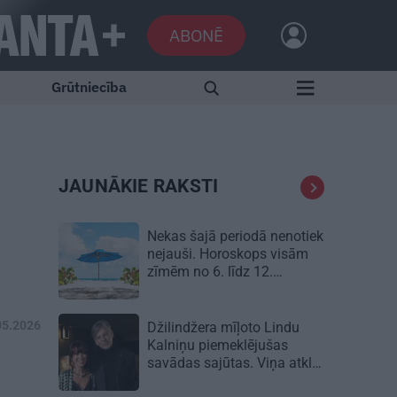
ABONĒ
Grūtniecība
JAUNĀKIE RAKSTI
Nekas šajā periodā nenotiek
nejauši. Horoskops visām
zīmēm no 6. līdz 12.
augustam
05.2026
Džilindžera mīļoto Lindu
Kalniņu piemeklējušas
savādas sajūtas. Viņa atklāj
iemeslu