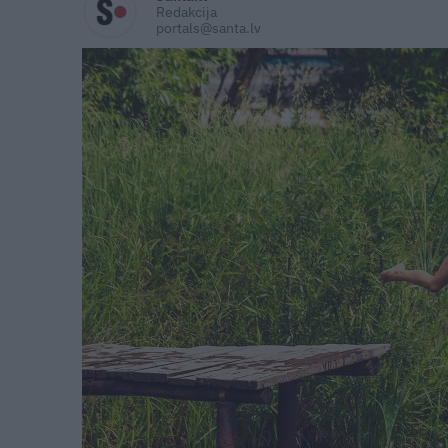
Redakcija
portals@santa.lv