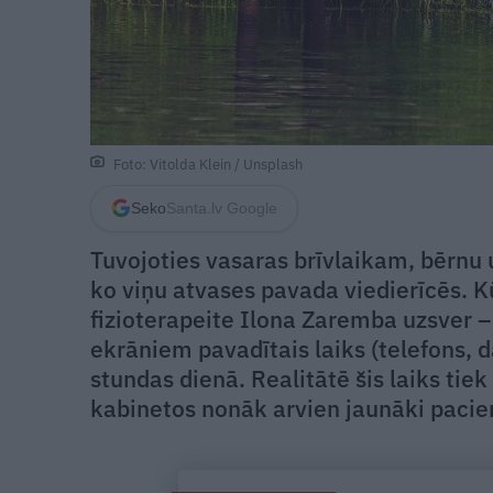
Foto: Vitolda Klein / Unsplash
Seko
Santa.lv Google
Tuvojoties vasaras brīvlaikam, bērnu un
ko viņu atvases pavada viedierīcēs. K
fizioterapeite Ilona Zaremba uzsver 
ekrāniem pavadītais laiks (telefons, d
stundas dienā. Realitātē šis laiks tiek
kabinetos nonāk arvien jaunāki pacie