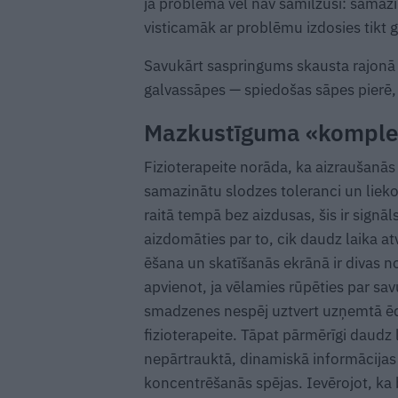
ja problēma vēl nav samilzusi: samaz
visticamāk ar problēmu izdosies tikt g
Savukārt saspringums skausta rajonā b
galvassāpes — spiedošas sāpes pierē,
Mazkustīguma «komple
Fizioterapeite norāda, ka aizraušanās 
samazinātu slodzes toleranci un lieko
raitā tempā bez aizdusas, šis ir signā
aizdomāties par to, cik daudz laika at
ēšana un skatīšanās ekrānā ir divas n
apvienot, ja vēlamies rūpēties par sav
smadzenes nespēj uztvert uzņemtā ēd
fizioterapeite. Tāpat pārmērīgi daudz 
nepārtrauktā, dinamiskā informācijas 
koncentrēšanās spējas. Ievērojot, ka 