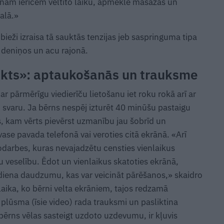
inām ierīcēm veltīto laiku, apmeklē masāžas un
alā.»
ieži izraisa tā sauktās tenzijas jeb saspringuma tipa
 deniņos un acu rajonā.
kts»: aptaukošanās un trauksme
ar pārmērīgu viedierīču lietošanu iet roku rokā arī ar
 svaru. Ja bērns nespēj izturēt 40 minūšu pastaigu
ls, kam vērts pievērst uzmanību jau šobrīd un
vase pavada telefonā vai veroties citā ekrānā. «Arī
odarbes, kuras nevajadzētu censties vienlaikus
u veselību. Ēdot un vienlaikus skatoties ekrānā,
iena daudzumu, kas var veicināt pārēšanos,» skaidro
laika, ko bērni velta ekrāniem, tajos redzamā
plūsma (īsie video) rada trauksmi un pasliktina
bērns vēlas sasteigt uzdoto uzdevumu, ir kļuvis