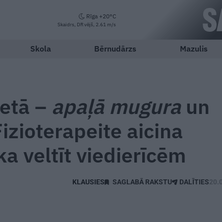
Rīga +20°C
Skaidrs, DR vējš, 2.61 m/s
Skola
Bērnudārzs
Mazulis
ietā –
apaļā mugura
un
Fizioterapeite aicina
ka veltīt viedierīcēm
SAGLABĀ RAKSTU
DALĪTIES
20.