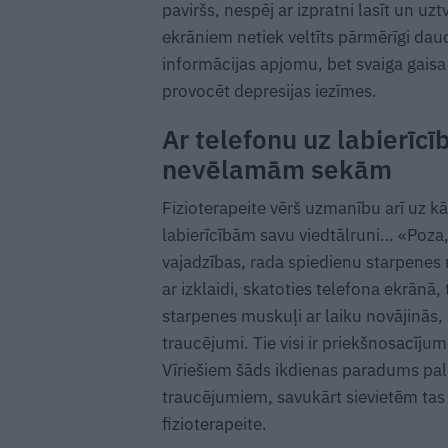
paviršs, nespēj ar izpratni lasīt un uzt
ekrāniem netiek veltīts pārmērīgi dau
informācijas apjomu, bet svaiga gaisa
provocēt depresijas iezīmes.
Ar telefonu uz labierīc
nevēlamām sekām
Fizioterapeite vērš uzmanību arī uz k
labierīcībām savu viedtālruni… «Poza
vajadzības, rada spiedienu starpenes
ar izklaidi, skatoties telefona ekrānā, 
starpenes muskuļi ar laiku novājinās, 
traucējumi. Tie visi ir priekšnosacīj
Vīriešiem šāds ikdienas paradums pali
traucējumiem, savukārt sievietēm tas
fizioterapeite.