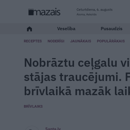
Ceturtdiena, 6. augusts
Aisma, Askolds
Veselība
Pusaudzis
RECEPTES
NODERĪGI
JAUNĀKAIS
POPULĀRĀKAIS
Nobrāztu ceļgalu v
stājas traucējumi. 
brīvlaikā mazāk lai
BRĪVLAIKS
Santa.lv