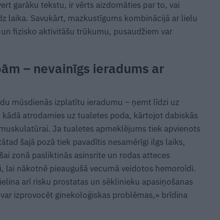
vert garāku tekstu, ir vērts aizdomāties par to, vai
dz laika. Savukārt, mazkustīgums kombinācijā ar lielu
 un fizisko aktivitāšu trūkumu, pusaudžiem var
ībām – nevainīgs ieradums ar
ādu mūsdienās izplatītu ieradumu – ņemt līdzi uz
, kādā atrodamies uz tualetes poda, kārtojot dabiskās
 muskulatūrai. Ja tualetes apmeklējums tiek apvienots
tātad šajā pozā tiek pavadītis nesamērīgi ilgs laiks,
šai zonā pasliktinās asinsrite un rodas atteces
umi, lai nākotnē pieaugušā vecumā veidotos hemoroīdi.
elina arī risku prostatas un sēklinieku apasiņošanas
 var izprovocēt ginekoloģiskas problēmas,» brīdina