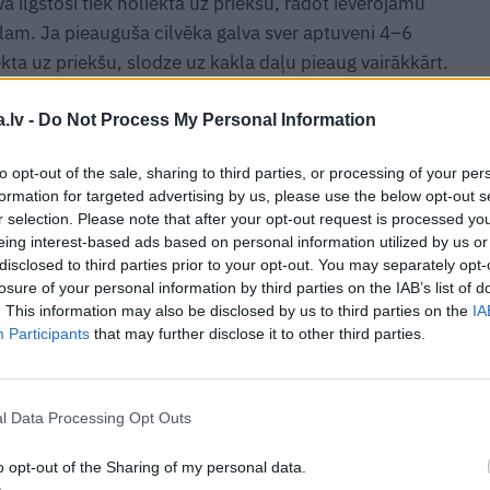
va ilgstoši tiek noliekta uz priekšu, radot ievērojamu
am. Ja pieauguša cilvēka galva sver aptuveni 4–6
ekta uz priekšu, slodze uz kakla daļu pieaug vairākkārt.
iecot galvu uz priekšu, muguras augšējās daļas muskuļi
 lāpstiņas attālinās viena no otras, starp tām
.lv -
Do Not Process My Personal Information
palielināta kifoze jeb
apaļā mugura
. «Ja bērns sūdzas
to opt-out of the sale, sharing to third parties, or processing of your per
lecu joslā vai saspringumu pakausī, tas ir viens no
formation for targeted advertising by us, please use the below opt-out s
ek atvēlēts nesamērīgi daudz laika. Ilgtermiņā šīs
r selection. Please note that after your opt-out request is processed y
ācijām,» skaidro speciāliste.
eing interest-based ads based on personal information utilized by us or
disclosed to third parties prior to your opt-out. You may separately opt-
īgs uz priekšu vērsts izliekums kakla rajonā. Regulāri
losure of your personal information by third parties on the IAB’s list of
. This information may also be disclosed by us to third parties on the
IA
ajā mugurkaula daļā var veidoties deformācija tā iemesla
Participants
that may further disclose it to other third parties.
un izlīdzinās dabiskais fizioloģiskais izliekums.
tra un starp tiem vairs nav pareiza amortizācija. Pie
 protrūzijas, diska trūces, sāpes u.c. nopietnākas
l Data Processing Opt Outs
o opt-out of the Sharing of my personal data.
apstākļos novērtēt bērna stāju?