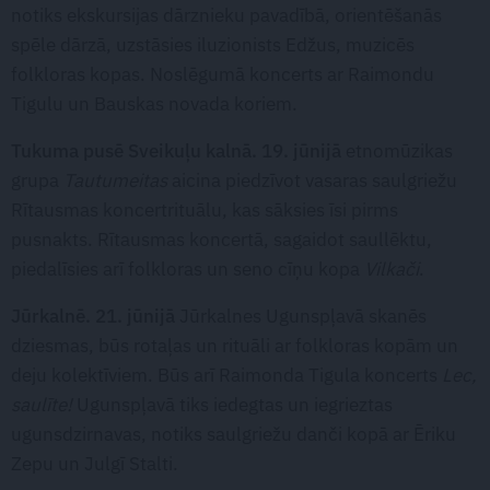
notiks ekskursijas dārznieku pavadībā, orientēšanās
spēle dārzā, uzstāsies iluzionists Edžus, muzicēs
folkloras kopas. Noslēgumā koncerts ar Raimondu
Tigulu un Bauskas novada koriem.
Tukuma pusē Sveikuļu kalnā. 19. jūnijā
etnomūzikas
grupa
Tautumeitas
aicina piedzīvot vasaras saulgriežu
Rītausmas koncertrituālu, kas sāksies īsi pirms
pusnakts. Rītausmas koncertā, sagaidot saullēktu,
piedalīsies arī folkloras un seno cīņu kopa
Vilkači
.
Jūrkalnē. 21. jūnijā
Jūrkalnes Ugunspļavā skanēs
dziesmas, būs rotaļas un rituāli ar folkloras kopām un
deju kolektīviem. Būs arī Raimonda Tigula koncerts
Lec,
saulīte!
Ugunspļavā tiks iedegtas un iegrieztas
ugunsdzirnavas, notiks saulgriežu danči kopā ar Ēriku
Zepu un Julgī Stalti.