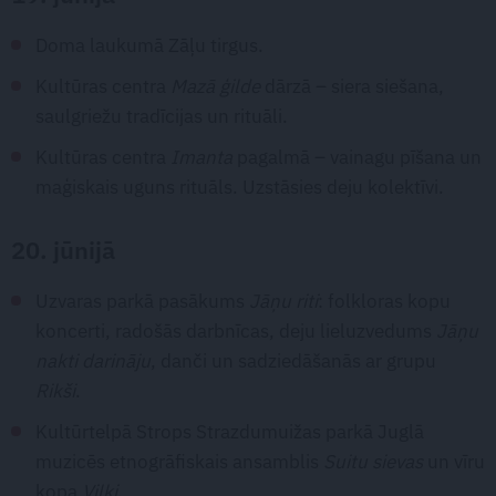
Doma laukumā Zāļu tirgus.
Kultūras centra
Mazā ģilde
dārzā – siera siešana,
saulgriežu tradīcijas un rituāli.
Kultūras centra
Imanta
pagalmā – vainagu pīšana un
maģiskais uguns rituāls. Uzstāsies deju kolektīvi.
20. jūnijā
Uzvaras parkā pasākums
Jāņu riti
: folkloras kopu
koncerti, radošās darbnīcas, deju lieluzvedums
Jāņu
nakti darināju
, danči un sadziedāšanās ar grupu
Rikši
.
Kultūrtelpā Strops Strazdumuižas parkā Juglā
muzicēs etnogrāfiskais ansamblis
Suitu sievas
un vīru
kopa
Vilki
.