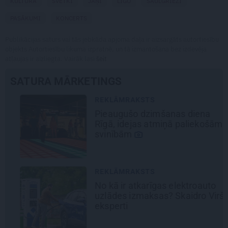
KULTŪRA
SVĒTKI
JĀŅI
LĪGO
SAULGRIEŽI
PASĀKUMI
KONCERTS
Publikācijas saturs vai tās jebkāda apjoma daļa ir aizsargāts autortiesību
objekts Autortiesību likuma izpratnē, un tā izmantošana bez izdevēja
atļaujas ir aizliegta. Vairāk lasi
šeit
SATURA MĀRKETINGS
REKLĀMRAKSTS
Pieaugušo dzimšanas diena
Rīgā, idejas atmiņā paliekošām
svinībām
REKLĀMRAKSTS
No kā ir atkarīgas elektroauto
uzlādes izmaksas? Skaidro Viršu
eksperti