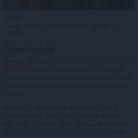
PĻAVA
Ko pīt vainagā? 12 pļavas augi, kurus vari plūkt uz
nebēdu
Citviet Latvijā
Jūrmalā. 21. jūnijā
Dzintaru koncertzālē sadziedāšanās
koncerts
(tiešraide uz lielā ekrāna pie koncertzāles),
kurā uzstāsies Madara Botmane, Jānis Apeinis, Jolanta
Strikaite un Žoržs Siksna, kokļu orķestris, kori un deju
kolektīvi.
Ventspilī. 20. jūnija vakarā
pludmalē pie Piejūras
brīvdabas muzeja sajūtu vakars
Saulrieta mistērija
–
Uguns taka, Saulstāvju uguns rituāls un atmosfērisks
skaņu ceļojums kopā ar multiinstrumentālistu Kārli