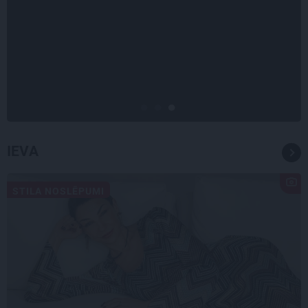
INTERVIJA
Tumši samtaina balss un
tērauda mugurkauls. Raimonda
Paula jaunā mūza – Gerda
Timrota
IEVA
STILA NOSLĒPUMI