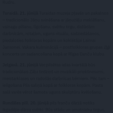
Rudru.
Turaidā. 21. jūnijā
Turaidas muzeja pļavās un pakalnos
– tradicionālo Jāņu svinēšana ar jāņuzāļu meklēšanu,
vainagu pīšanu, līgošanu, svētku tirgu, dažādām
darbnīcām, rotaļām, uguns rituālu, sadziedāšanos,
piedaloties folkloras kopām un koklētājai Laimai
Jansonei. Vakara kulminācijā – postfolkloras grupas
Iļģi
koncerts un sadancošana kopā ar Rīgas Danču klubu.
Jelgavā. 21. jūnijā
Vecpilsētas ielas kvartālā būs
tradicionālais Zāļu tirdziņš un muzikāli priekšnesumi,
meistarklases un radošās darbnīcas bērniem. Pēc tam –
ielīgošana Pils saliņā kopā ar folkloras kopām. Pasta
salā varēs vērot šamota uguns skulptūru kvēlošanu.
Rundāles pilī. 20. jūnijā
pils franču dārzā notiks
ikgadējie dārza svētki. Būs stādu un amatnieku tirgus,