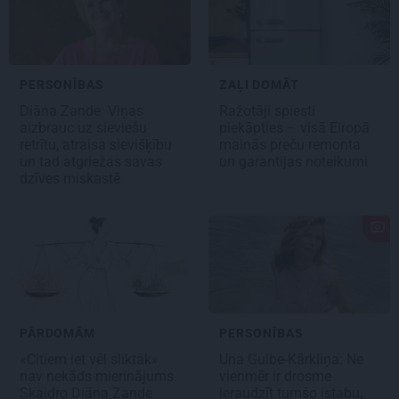
PERSONĪBAS
ZAĻI DOMĀT
Diāna Zande: Viņas
Ražotāji spiesti
aizbrauc uz sieviešu
piekāpties – visā Eiropā
retrītu, atraisa sievišķību
mainās preču remonta
un tad atgriežas savas
un garantijas noteikumi
dzīves miskastē
PĀRDOMĀM
PERSONĪBAS
«Citiem iet vēl sliktāk»
Una Gulbe-Kārkliņa: Ne
nav nekāds mierinājums.
vienmēr ir drosme
Skaidro Diāna Zande
ieraudzīt tumšo istabu,