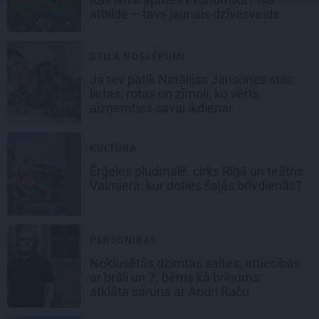
atbilde – tavs jaunais dzīvesveids
STILA NOSLĒPUMI
Ja tev patīk Natālijas Jansones stils:
lietas, rotas un zīmoli, ko vērts
aizņemties savai ikdienai
KULTŪRA
Ērģeles pludmalē, cirks Rīgā un teātris
Valmierā: kur doties šajās brīvdienās?
PERSONĪBAS
Noklusētās dzimtas saites, attiecības
ar brāli un 7. bērns kā brīnums:
atklāta saruna ar Andri Raču