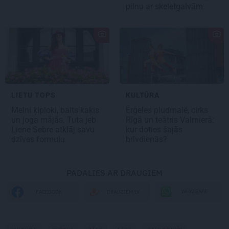
pilnu ar skeletgalvām
LIETU TOPS
KULTŪRA
Melni ķiploki, balts kaķis
Ērģeles pludmalē, cirks
un joga mājās. Tuta jeb
Rīgā un teātris Valmierā:
Liene Sebre atklāj savu
kur doties šajās
dzīves formulu
brīvdienās?
PADALIES AR DRAUGIEM
WHATSAPP
FACEBOOK
DRAUGIEM.LV