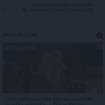
«Citiem iet vēl sliktāk» nav nekāds
mierinājums. Skaidro Diāna Zande
PRIVĀTĀ DZĪVE
DZIMŠANAS DIENA
«It kā pēkšņi es būtu kļuvusi gaisīgāka,
jaunāka, vieglāka…» Ērikas Eglijas-