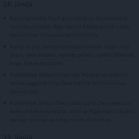
18. jūnijā
Kultūras centra
Mazā ģilde
dārzā un Rātslaukumā
muzicēs orķestris
Rīga
. Vakarā Rātslaukumā – deju
lielkoncerts
Vidusvasaras dzīvestības
.
Kultūras pils
Ziemeļblāzma
parkā varēs apgūt deju
soļus, siera siešanu, vainagu pīšanu, spēlēs folkloras
kopa
Teikas muzikanti
.
Kultūrtelpā
Strops
Ķengaraga Mūzikas un mākslas
skolas pagalmā ielīgošana kopā ar folkloras kopu
Skandinieki
.
Kultūrtelpā
Strops
Ēbelmuižas parkā Ziepniekkalnā
kokļu mūzikas koncerts, danči ar Rīgas Danču klubu,
vainagu pīšanas un latvju rakstu darbnīcas.
19. jūnijā