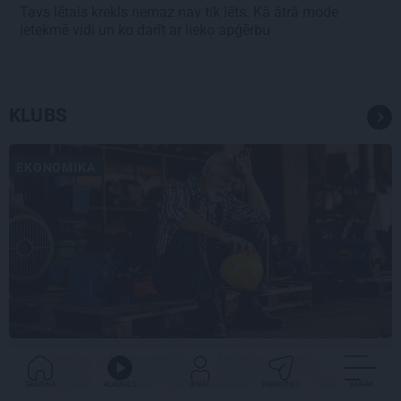
Tavs lētais krekls nemaz nav tik lēts. Kā ātrā mode
ietekmē vidi un ko darīt ar lieko apģērbu
KLUBS
EKONOMIKA
Sudraba ekonomika – kāpēc darba
devējiem vecāki darbinieki kļūst vitāli
GALVENĀ
KLAUSIES
IENĀC
PADALĪTIES
VAIRĀK