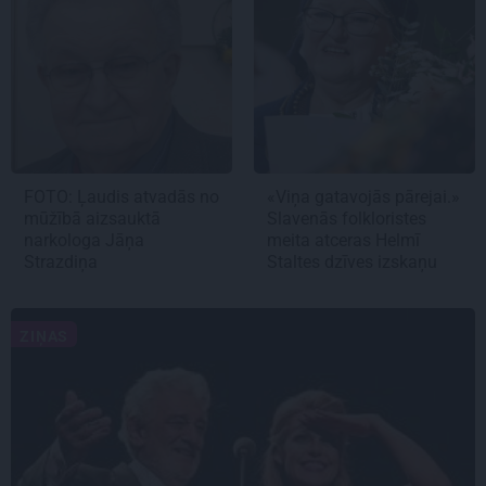
FOTO: Ļaudis atvadās no
«Viņa gatavojās pārejai.»
mūžībā aizsauktā
Slavenās folkloristes
narkologa Jāņa
meita atceras Helmī
Strazdiņa
Staltes dzīves izskaņu
ZIŅAS