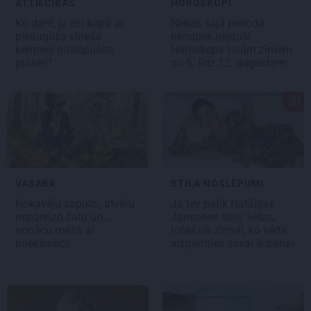
ATTIECĪBAS
HOROSKOPI
Ko darīt, ja esi kopā ar
Nekas šajā periodā
pieauguša vīrieša
nenotiek nejauši.
ķermenī noslēpušos
Horoskops visām zīmēm
puišeli?
no 6. līdz 12. augustam
VASARA
STILA NOSLĒPUMI
Nokavēju sapulci, atvēru
Ja tev patīk Natālijas
nepareizo čatu un…
Jansones stils: lietas,
nonācu mežā ar
rotas un zīmoli, ko vērts
priekšnieci!
aizņemties savai ikdienai