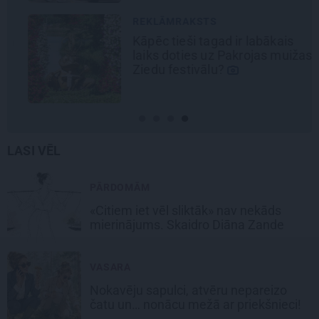
REKLĀMRAKSTS
Kāpēc tieši tagad ir labākais
laiks doties uz Pakrojas muižas
Ziedu festivālu?
LASI VĒL
PĀRDOMĀM
«Citiem iet vēl sliktāk» nav nekāds
mierinājums. Skaidro Diāna Zande
VASARA
Nokavēju sapulci, atvēru nepareizo
čatu un… nonācu mežā ar priekšnieci!