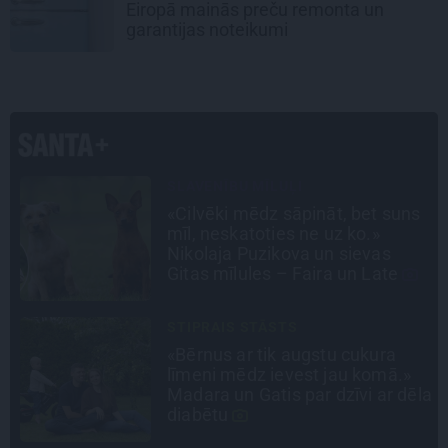
Eiropā mainās preču remonta un
garantijas noteikumi
INTERVIJA
s
«Nevajag kalnos tēlot varoņus!
Tie ātri noliks pie vietas.»
Alpīnists Atis Plakans, kurš
pieredzējis biedra bojāeju
LEĢENDAS STĀSTS
Mistika un atrastie radi. Kā
«Likteņa līdumnieki» mainīja
la
pašu aktieru dzīves