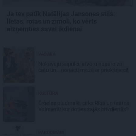
Ja tev patīk Natālijas Jansones stils:
lietas, rotas un zīmoli, ko vērts
aizņemties savai ikdienai
VASARA
Nokavēju sapulci, atvēru nepareizo
čatu un… nonācu mežā ar priekšnieci!
KULTŪRA
Ērģeles pludmalē, cirks Rīgā un teātris
Valmierā: kur doties šajās brīvdienās?
PĀRDOMĀM