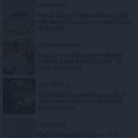
HOROSKOPI
Nekas šajā periodā nenotiek nejauši.
Horoskops visām zīmēm no 6. līdz 12.
augustam
CEĻOJUMA PLĀNS
Draudzeņu ceļojums bez drāmām:
noderīgi padomi plānošanai un 16
galamērķu idejas
IEVA VIRTUVĒ
Ideāli skābēti, mazsālīti un svaigi: 7
gurķu laika receptes iesaka Latvijā
populāri ļaudis
ZAĻI DOMĀT
Ražotāji spiesti piekāpties – visā