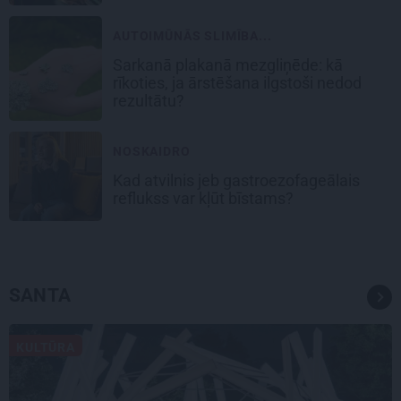
AUTOIMŪNĀS SLIMĪBA...
Sarkanā plakanā mezgliņēde: kā
rīkoties, ja ārstēšana ilgstoši nedod
rezultātu?
NOSKAIDRO
Kad atvilnis jeb gastroezofageālais
reflukss var kļūt bīstams?
SANTA
KULTŪRA