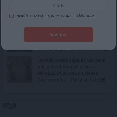
PIEKRĪTU SAŅEMT JAUNUMUS UN PIEDĀVĀJUMUS
NEPALAID GARĀM!
Mūsdienu epidēmija –
Saglabāt
pieskārienu bads. Kāpēc
platonisks glāsts reizēm ir
svarīgāks par seksuālu tuvību
«Cilvēki mēdz sāpināt, bet suns
mīl, neskatoties ne uz ko.»
Nikolaja Puzikova un sievas
Gitas mīlules – Faira un Late
Rīgā