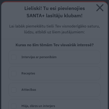
Abonē
Lieliski! Tu esi pievienojies
SANTA+ lasītāju klubam!
RECEPTES
NODERĪGI
JAUNĀKAIS
POPULĀRĀKAIS
Lai labāk piemeklētu tieši Tev visnoderīgāko saturu,
Kur šogad ielīgot? Lustīgākie
lūdzu, atbildi uz šiem jautājumiem:
saulgriežu pasākumi visā
Kuras no šīm tēmām Tev visvairāk interesē?
Latvijā
Intervijas ar personībām
KULTŪRA
17.06.2026
Receptes
Anda Sestule
Attiecības
Māja, dārzs un interjers