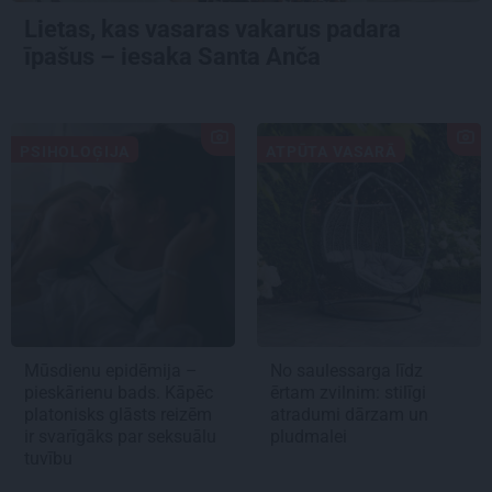
Lietas, kas vasaras vakarus padara
īpašus – iesaka Santa Anča
PSIHOLOĢIJA
ATPŪTA VASARĀ
Mūsdienu epidēmija –
No saulessarga līdz
pieskārienu bads. Kāpēc
ērtam zvilnim: stilīgi
platonisks glāsts reizēm
atradumi dārzam un
ir svarīgāks par seksuālu
pludmalei
tuvību