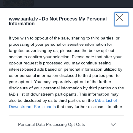
ZIŅAS
www.santa.lv -
Do Not Process My Personal
Information
Aktierim Andrim Bērziņam miljonārs
uzdāvinājis auto. Tagad viņš grib
jaunu…
If you wish to opt-out of the sale, sharing to third parties, or
processing of your personal or sensitive information for
targeted advertising by us, please use the below opt-out
PERSONĪBAS
section to confirm your selection. Please note that after your
opt-out request is processed you may continue seeing
«Ilgu laiku par to klusēju.» Ostapenko
interest-based ads based on personal information utilized by
beidzot atbild uz pārmetumiem par
us or personal information disclosed to third parties prior to
svaru
your opt-out. You may separately opt-out of the further
disclosure of your personal information by third parties on the
JAUNĀKIE RAKSTI
IAB’s list of downstream participants. This information may
also be disclosed by us to third parties on the
IAB’s List of
DOMĀT ZAĻI
Downstream Participants
that may further disclose it to other
third parties.
Kas īsti ir aprites ekonomika? Īsā
atbilde – tavs jaunais dzīvesveids
Personal Data Processing Opt Outs