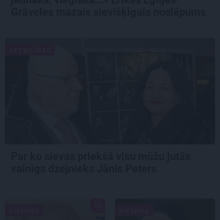
Grāveles mazais sievišķīgais noslēpums
ATTIECĪBAS
Par ko sievas priekšā visu mūžu jutās
vainīgs dzejnieks Jānis Peters
PIEMIŅA
PIEMIŅA