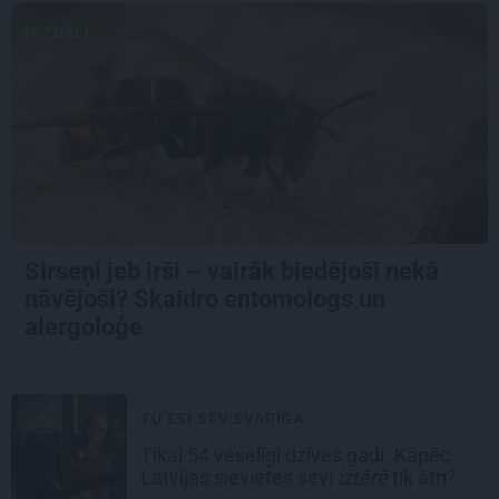
AKTUĀLI
Sirseņi jeb irši – vairāk biedējoši nekā
nāvējoši? Skaidro entomologs un
alergoloģe
TU ESI SEV SVARĪGA
Tikai 54 veselīgi dzīves gadi. Kāpēc
Latvijas sievietes sevi
iztērē
tik ātri?