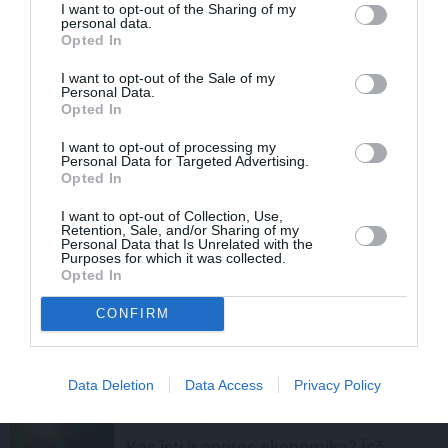
I want to opt-out of the Sharing of my
GAĻAS ĒDIENI
personal data.
Opted In
Sulīgie un aromātiskie vistas
plācenīši
I want to opt-out of the Sale of my
Personal Data.
Opted In
PIEMIŅAS STĀSTS
I want to opt-out of processing my
Personal Data for Targeted Advertising.
FOTO:
Vijas Artmanes meita
ļauj
Opted In
ielūkoties aktrises vasarnīcā. Tik
daudz atmiņu…
I want to opt-out of Collection, Use,
Retention, Sale, and/or Sharing of my
Personal Data that Is Unrelated with the
Purposes for which it was collected.
KĀ PAREIZI?
Opted In
Kā nelaist postā dārza ogas? Spied
sulu!
CONFIRM
IEVA
Data Deletion
Data Access
Privacy Policy
DOMĀT ZAĻI
Kas īsti ir aprites ekonomika? Īsā