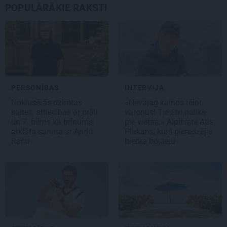
POPULĀRĀKIE RAKSTI
PERSONĪBAS
INTERVIJA
Noklusētās dzimtas
«Nevajag kalnos tēlot
saites, attiecības ar brāli
varoņus! Tie ātri noliks
un 7. bērns kā brīnums:
pie vietas.» Alpīnists Atis
atklāta saruna ar Andri
Plakans, kurš pieredzējis
Raču
biedra bojāeju