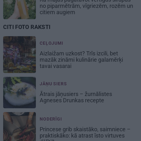
no piparmētrām, vīgriezēm, rozēm un
citiem augiem
CITI FOTO RAKSTI
CEĻOJUMI
Aizlaižam uzkost? Trīs izcili, bet
mazāk zināmi kulinārie galamērķi
tavai vasarai
JĀŅU SIERS
Ātrais jāņusiers – žurnālistes
Agneses Drunkas recepte
NODERĪGI
Princese grib skaistāko, saimniece –
praktiskāko: kā atrast īsto virtuves