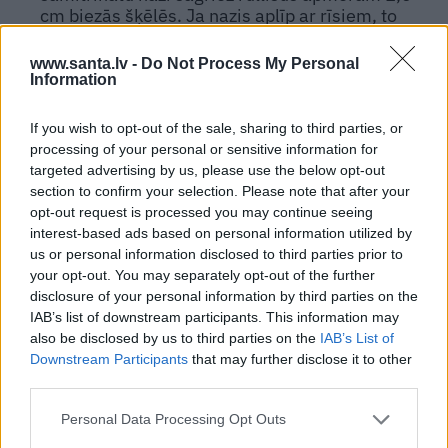
cm biezās šķēlēs. Ja nazis aplīp ar rīsiem, to
noslauka ar samitrinātu dvielīti.
www.santa.lv -
Do Not Process My Personal
Pasniedz tāpat vai ar sojas mērci, kam pievienots
11.
Information
nedaudz grauzdēta sezama eļļas.
If you wish to opt-out of the sale, sharing to third parties, or
processing of your personal or sensitive information for
targeted advertising by us, please use the below opt-out
section to confirm your selection. Please note that after your
opt-out request is processed you may continue seeing
interest-based ads based on personal information utilized by
us or personal information disclosed to third parties prior to
your opt-out. You may separately opt-out of the further
disclosure of your personal information by third parties on the
IAB’s list of downstream participants. This information may
also be disclosed by us to third parties on the
IAB’s List of
Downstream Participants
that may further disclose it to other
third parties.
Personal Data Processing Opt Outs