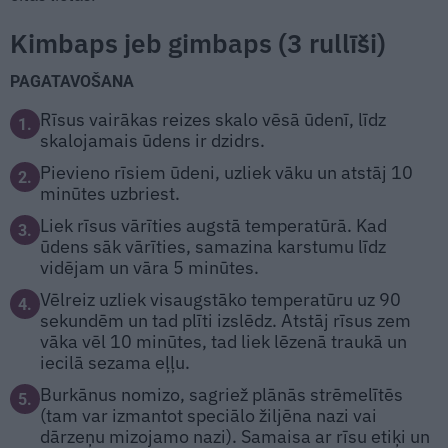
Kimbaps jeb gimbaps (3 rullīši)
PAGATAVOŠANA
Rīsus vairākas reizes skalo vēsā ūdenī, līdz
1.
skalojamais ūdens ir dzidrs.
Pievieno rīsiem ūdeni, uzliek vāku un atstāj 10
2.
minūtes uzbriest.
Liek rīsus vārīties augstā temperatūrā. Kad
3.
ūdens sāk vārīties, samazina karstumu līdz
vidējam un vāra 5 minūtes.
Vēlreiz uzliek visaugstāko temperatūru uz 90
4.
sekundēm un tad plīti izslēdz. Atstāj rīsus zem
vāka vēl 10 minūtes, tad liek lēzenā traukā un
iecilā sezama eļļu.
Burkānus nomizo, sagriež plānās strēmelītēs
5.
(tam var izmantot speciālo žiljēna nazi vai
dārzeņu mizojamo nazi). Samaisa ar rīsu etiķi un