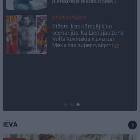
gadiem medicīnā
CEĻOJUMA PLĀNS
Draudzeņu ceļojums bez
drāmām: noderīgi padomi
plānošanai un 16 galamērķu
idejas
PERSONĪBAS
Noklusētās dzimtas saites,
attiecības ar brāli un 7. bērns kā
brīnums: atklāta saruna ar Andri
Raču
IEVA