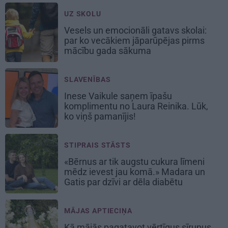
UZ SKOLU
Vesels un emocionāli gatavs skolai:
par ko vecākiem jāparūpējas pirms
mācību gada sākuma
SLAVENĪBAS
Inese Vaikule saņem īpašu
komplimentu no Laura Reinika. Lūk,
ko viņš pamanījis!
STIPRAIS STĀSTS
«Bērnus ar tik augstu cukura līmeni
mēdz ievest jau komā.» Madara un
Gatis par dzīvi ar dēla diabētu
MĀJAS APTIECIŅA
Kā mājās pagatavot vērtīgus sīrupus