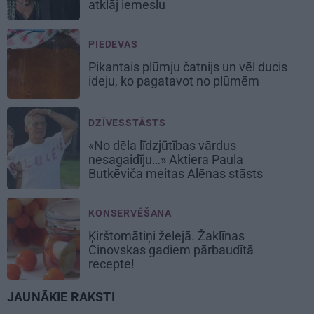
atklāj iemeslu
PIEDEVAS
Pikantais
plūmju čatnijs
un vēl ducis
ideju, ko pagatavot no plūmēm
DZĪVESSTĀSTS
«No dēla līdzjūtības vārdus
nesagaidīju…» Aktiera Paula
Butkēviča meitas Alēnas stāsts
KONSERVĒŠANA
Ķirštomātiņi
želejā. Žaklīnas
Cinovskas gadiem pārbaudītā
recepte!
JAUNĀKIE RAKSTI