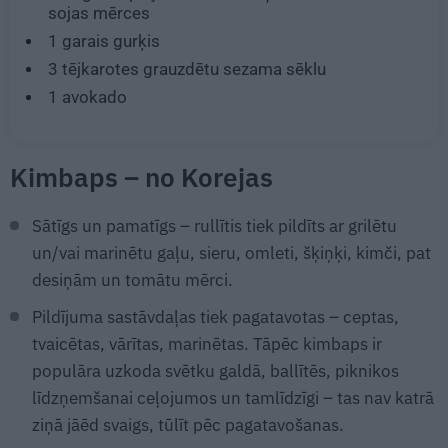
sojas mērces
1
garais gurķis
3 tējkarotes
grauzdētu sezama sēklu
1
avokado
Kimbaps – no Korejas
Sātīgs un pamatīgs – rullītis tiek pildīts ar grilētu
un/vai marinētu gaļu, sieru, omleti, šķiņķi, kimči, pat
desiņām un tomātu mērci.
Pildījuma sastāvdaļas tiek pagatavotas – ceptas,
tvaicētas, vārītas, marinētas. Tāpēc kimbaps ir
populāra uzkoda svētku galdā, ballītēs, piknikos
līdzņemšanai ceļojumos un tamlīdzīgi – tas nav katrā
ziņā jāēd svaigs, tūlīt pēc pagatavošanas.