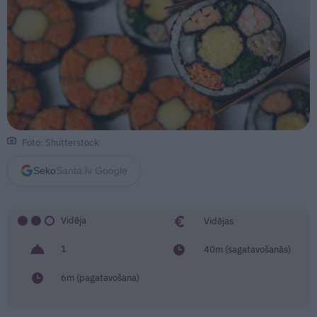
Foto: Shutterstock
Seko
Santa.lv Google
Vidēja
Vidējas
1
40m (sagatavošanās)
6m (pagatavošana)