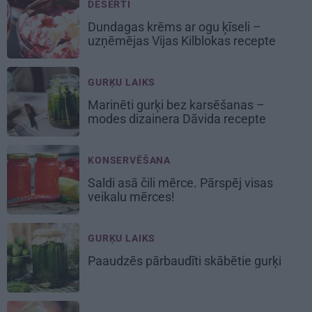
DESERTI
Dundagas
krēms ar ogu ķīseli
–
uzņēmējas Vijas Kilblokas recepte
GURĶU LAIKS
Marinēti gurķi bez karsēšanas –
modes dizainera Dāvida recepte
KONSERVĒŠANA
Saldi asā
čili mērce
. Pārspēj visas
veikalu mērces!
GURĶU LAIKS
Paaudzēs pārbaudīti skābētie gurķi