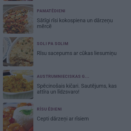
PAMATĒDIENI
Sātīgi rīsi
kokospiena un dārzeņu
mērcē
SOLI PA SOLIM
Rīsu sacepums
ar cūkas liesumiņu
AUSTRUMNIECISKAS G...
Spēcinošais
kičari
. Sautējums, kas
attīra un līdzsvaro!
RĪSU ĒDIENI
Cepti
dārzeņi ar rīsiem