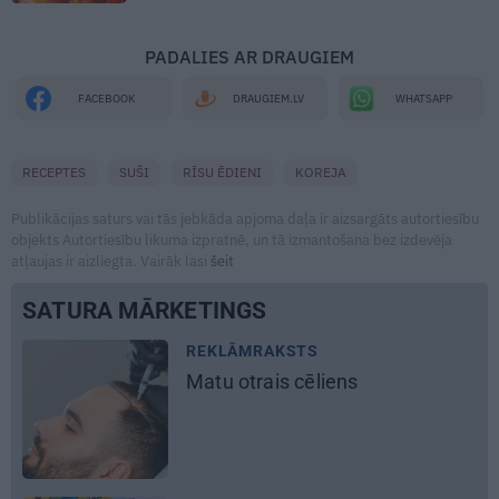
PADALIES AR DRAUGIEM
WHATSAPP
FACEBOOK
DRAUGIEM.LV
RECEPTES
SUŠI
RĪSU ĒDIENI
KOREJA
Publikācijas saturs vai tās jebkāda apjoma daļa ir aizsargāts autortiesību
objekts Autortiesību likuma izpratnē, un tā izmantošana bez izdevēja
atļaujas ir aizliegta. Vairāk lasi
šeit
SATURA MĀRKETINGS
MĀJA
Līga un Ēriks būvē savu sapņu
māju: Brīdis, kad būvobjektā
ienāk māju izjūta