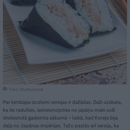
Foto: Shutterstock
Par kimbapa izcelsmi versijas ir dažādas. Daži uzskata,
ka tie radušies, iedvesmojoties no japāņu maki suši
divdesmitā gadsimta sākumā – laikā, kad Koreja bija
daļa no Japānas impērijas. Taču pastāv arī versija, ka