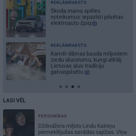
REKLĀMRAKSTS
Pieaugušo dzimšanas diena
Rīgā, idejas atmiņā paliekošām
svinībām
REKLĀMRAKSTS
Kāpēc tieši tagad ir labākais
laiks doties uz Pakrojas muižas
Ziedu festivālu?
LASI VĒL
PERSONĪBAS
Džilindžera mīļoto Lindu Kalniņu
piemeklējušas savādas sajūtas. Viņa