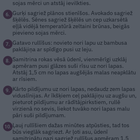
sojas mērci un atstāj ievilkties.
Gurķi sagriež plānos stienīšos. Avokado sagriež
6.
šķēlēs. Sēnes sagriež šķēlēs un cep uzkarsētā
eļļā vidējā temperatūrā zeltaini brūnas, beigās
pievieno sojas mērci.
Gatavo rullīšus: novieto nori lapu uz bambusa
7.
paklājiņa ar spīdīgo pusi uz leju.
Samitrina rokas vēsā ūdenī, vienmērīgi uzklāj
8.
apmēram pusi glāzes suši rīsu uz nori lapas.
Atstāj 1,5 cm no lapas augšējās malas neapklātu
ar rīsiem.
Kārto pildījumu uz nori lapas, nedaudz zem lapas
9.
viduslīnijas. Ar īkšķiem ceļ paklājiņu uz augšu un,
pieturot pildījumu ar rādītājpirkstiem, rullē
virzienā no sevis, liekot tuvāko nori lapas malu
pāri suši pildījumam.
Ļauj rullīšiem dažas minūtes atpūsties, tad tos
10.
būs vieglāk sagriezt. Ar ļoti asu, ūdenī
samitrinātu nazi sagriež rullīšus apmēram 1,5