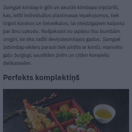
Samgak kimbap
ir glīti un akurāti kimbapa trijstūrīši,
kas, ietīti individuālos plastmasas iepakojumos, tiek
tirgoti kioskos un lielveikalos, lai steidzīgajiem kalpotu
par ātru uzkodu. Nošpikojot no japāņu rīsu bumbām
onigiri
, tie tika radīti deviņdesmitajos gados.
Samgak
bibimbap
vēders parasti tiek pildīts ar kimči, marinēto
gaļu
bulgogi
, sautētām zivīm un citām korejiešu
delikatesēm.
Perfekts komplektiņš