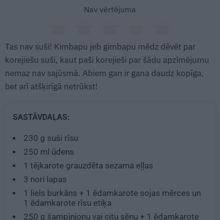
Nav vērtējuma
Tas nav suši! Kimbapu jeb gimbapu mēdz dēvēt par
korejiešu suši, kaut paši korejieši par šādu apzīmējumu
nemaz nav sajūsmā. Abiem gan ir gana daudz kopīga,
bet arī atšķirīgā netrūkst!
SASTĀVDAĻAS:
230 g
suši rīsu
250 ml
ūdens
1 tējkarote
grauzdēta sezama eļļas
3
nori lapas
1
liels burkāns +
1 ēdamkarote
sojas mērces un
1 ēdamkarote
rīsu etiķa
250 g
šampinjonu vai citu sēņu +
1 ēdamkarote