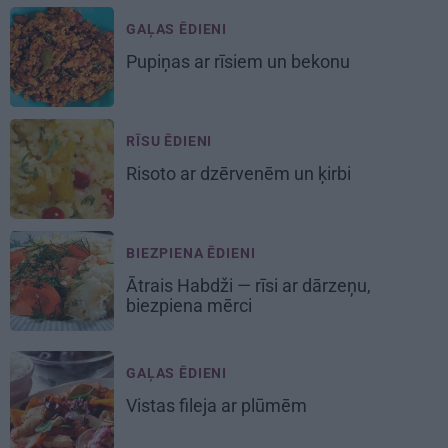
GAĻAS ĒDIENI
Pupiņas ar
rīsiem un bekonu
RĪSU ĒDIENI
Risoto ar dzērvenēm un ķirbi
BIEZPIENA ĒDIENI
Ātrais Habdži
— rīsi ar dārzeņu,
biezpiena mērci
GAĻAS ĒDIENI
Vistas fileja ar plūmēm