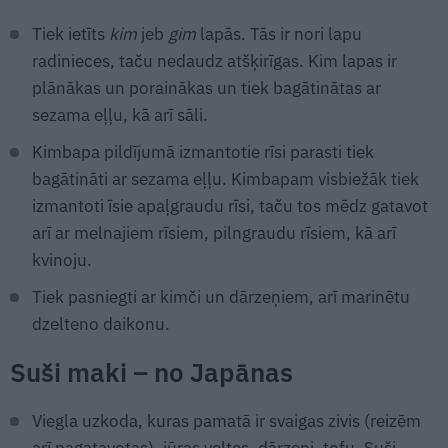
Tiek ietīts
kim
jeb
gim
lapās. Tās ir nori lapu
radinieces, taču nedaudz atšķirīgas. Kim lapas ir
plānākas un porainākas un tiek bagātinātas ar
sezama eļļu, kā arī sāli.
Kimbapa pildījumā izmantotie rīsi parasti tiek
bagātināti ar sezama eļļu. Kimbapam visbiežāk tiek
izmantoti īsie apaļgraudu rīsi, taču tos mēdz gatavot
arī ar melnajiem rīsiem, pilngraudu rīsiem, kā arī
kvinoju.
Tiek pasniegti ar kimči un dārzeņiem, arī marinētu
dzelteno daikonu.
Suši maki – no Japānas
Viegla uzkoda, kuras pamatā ir svaigas zivis (reizēm