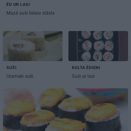
ĒD UN LASI
Mazā suši
lielais stāsts
SUŠI
KULTA ĒDIENI
Uramaki
suši
Suši ar lasi