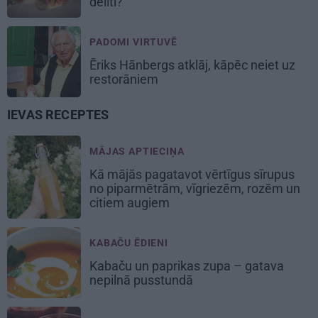
dēlīti?
PADOMI VIRTUVĒ
Ēriks Hānbergs atklāj, kāpēc neiet uz
restorāniem
IEVAS RECEPTES
MĀJAS APTIECIŅA
Kā mājās pagatavot vērtīgus sīrupus
no piparmētrām, vīgriezēm, rozēm un
citiem augiem
KABAČU ĒDIENI
Kabaču un paprikas zupa
– gatava
nepilnā pusstundā