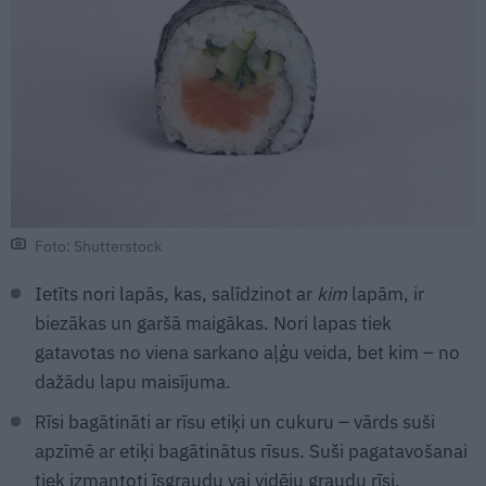
Foto: Shutterstock
Ietīts nori lapās, kas, salīdzinot ar
kim
lapām, ir
biezākas un garšā maigākas. Nori lapas tiek
gatavotas no viena sarkano aļģu veida, bet kim – no
dažādu lapu maisījuma.
Rīsi bagātināti ar rīsu etiķi un cukuru – vārds suši
apzīmē ar etiķi bagātinātus rīsus. Suši pagatavošanai
tiek izmantoti īsgraudu vai vidēju graudu rīsi.