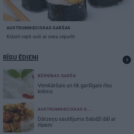
AUSTRUMNIECISKAS GARŠAS
Krāsnī cepti suši ar siera cepurīti
RĪSU ĒDIENI
BĒRNĪBAS GARŠA
Vienkāršais un tik garšīgais
rīsu
krēms
AUSTRUMNIECISKAS G...
Dārzeņu sautējums Sabdžī dāl ar
rīsiem