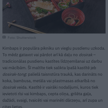
Foto: Shutterstock
Kimbaps ir populāra pikniku un vieglu pusdienu uzkoda.
To mēdz gatavot vai pārdot arī kā daļu no
dosirak
–
tradicionālas pusdienu kastītes līdzņemšanai uz darbu
vai mācībām. Šī maltīte tiek salikta īpašā kastītē jeb
dosirak-tong
: palielā taisnstūra traukā, kas darināts no
koka, bambusa, metāla vai plastmasas atkarībā no
dosirak
veida. Kastītē ir vairāki nodalījumi, kuros tiek
ievietoti rīsi vai kimbaps, cepta oliņa, grilēta gaļa,
dažādi, svaigi, tvaicēti vai marinēti dārzeņu, arī zupa un
citas lietas.