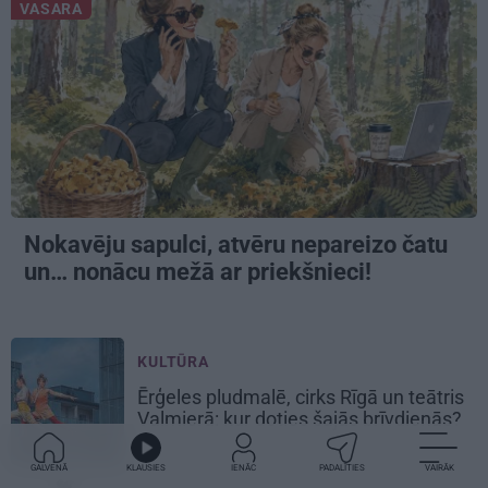
VASARA
Nokavēju sapulci, atvēru nepareizo čatu
un… nonācu mežā ar priekšnieci!
KULTŪRA
Ērģeles pludmalē, cirks Rīgā un teātris
Valmierā: kur doties šajās brīvdienās?
GALVENĀ
KLAUSIES
IENĀC
PADALĪTIES
VAIRĀK