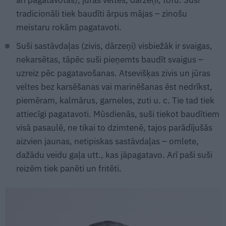
arī pagatavotas), jūras veltes, dārzeņi, tofu. Suši
tradicionāli tiek baudīti ārpus mājas – zinošu
meistaru rokām pagatavoti.
Suši sastāvdaļas (zivis, dārzeņi) visbiežāk ir svaigas,
nekarsētas, tāpēc suši pieņemts baudīt svaigus –
uzreiz pēc pagatavošanas. Atsevišķas zivis un jūras
veltes bez karsēšanas vai marinēšanas ēst nedrīkst,
piemēram, kalmārus, garneles, zuti u. c. Tie tad tiek
attiecīgi pagatavoti. Mūsdienās, suši tiekot baudītiem
visā pasaulē, ne tikai to dzimtenē, tajos parādījušās
aizvien jaunas, netipiskas sastāvdaļas – omlete,
dažādu veidu gaļa utt., kas jāpagatavo. Arī paši suši
reizēm tiek panēti un fritēti.