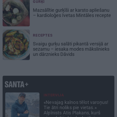
GURĶI
Mazsālītie gurķīši ar karsto apliešanu
– kardioloģes Ivetas Mintāles recepte
RECEPTES
Svaigu gurķu salāti pikantā versijā ar
sezamu – iesaka modes mākslinieks
un dārznieks Dāvids
TAVS ĀRSTS
«Manā kabinetā bijusi teju visa
Liepāja.» Ārste Ingrīda
Gardovska par vairāk nekā 50