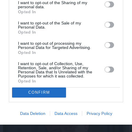
I want to opt-out of the Sharing of my
personal data.
Opted In
I want to opt-out of the Sale of my
Personal Data.
Opted In
I want to opt-out of processing my
Personal Data for Targeted Advertising.
Opted In
FOTO: «Ja es šodien
CIEMOS: Kā Rukšāne
I want to opt-out of Collection, Use,
varētu satikt šo mazo
saimnieko savā lauku
Retention, Sale, and/or Sharing of my
zēnu…» Dons pirms
rezidencē ar dīķi un
Personal Data that Is Unrelated with the
koncerta dalījies ļoti
stilīgo mājas bibliotēku
Purposes for which it was collected.
Opted In
personiskā stāstā
CONFIRM
ZIŅAS
Data Deletion
Data Access
Privacy Policy