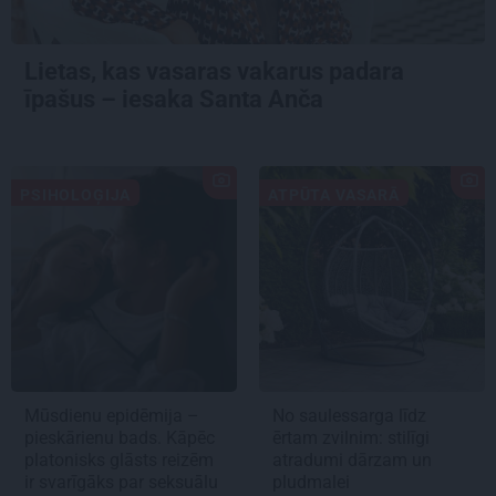
Lietas, kas vasaras vakarus padara
īpašus – iesaka Santa Anča
PSIHOLOĢIJA
ATPŪTA VASARĀ
Mūsdienu epidēmija –
No saulessarga līdz
pieskārienu bads. Kāpēc
ērtam zvilnim: stilīgi
platonisks glāsts reizēm
atradumi dārzam un
ir svarīgāks par seksuālu
pludmalei