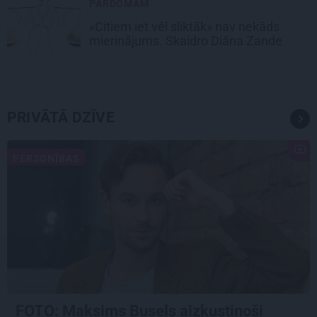
PĀRDOMĀM
«Citiem iet vēl sliktāk» nav nekāds
mierinājums. Skaidro Diāna Zande
PRIVĀTĀ DZĪVE
PERSONĪBAS
FOTO: Maksims Busels aizkustinoši