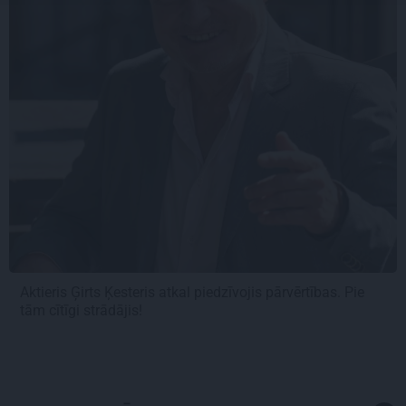
Aktieris Ģirts Ķesteris atkal piedzīvojis pārvērtības. Pie
tām cītīgi strādājis!