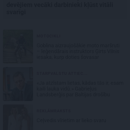
devējiem vecāki darbinieki kļūst vitāli
svarīgi
MOTOCIKLI
Goblina aizraujošākie moto maršruti
– leģendārais instruktors Ģirts Vilnis
iesaka, kurp doties šovasar
STARPVALSTU ATTIEC...
«Ja atzīstam lietas, kādas tās ir, esam
kaili lauka vidū.» Gabrieļus
Landsberģis par Baltijas drošību
REKLĀMRAKSTS
Ceļvedis vīrietim ar lieko svaru