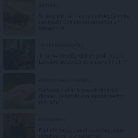
AKTUĀLI
Sirseņi jeb irši – vairāk biedējoši nekā
nāvējoši? Skaidro entomologs un
alergoloģe
TU ESI SEV SVARĪGA
Tikai 54 veselīgi dzīves gadi. Kāpēc
Latvijas sievietes sevi
iztērē
tik ātri?
AUTOIMŪNĀS SLIMĪBA...
Sarkanā plakanā mezgliņēde: kā
rīkoties, ja ārstēšana ilgstoši nedod
rezultātu?
NOSKAIDRO
Kad atvilnis jeb gastroezofageālais
reflukss var kļūt bīstams?