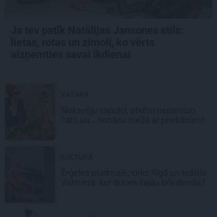
Ja tev patīk Natālijas Jansones stils:
lietas, rotas un zīmoli, ko vērts
aizņemties savai ikdienai
VASARA
Nokavēju sapulci, atvēru nepareizo
čatu un… nonācu mežā ar priekšnieci!
KULTŪRA
Ērģeles pludmalē, cirks Rīgā un teātris
Valmierā: kur doties šajās brīvdienās?