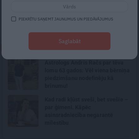
tāda savdabīga balva. Īsi sakot, tu savā
mūžā esi savu darbu padarījis un neesi
PIEKRĪTU SAŅEMT JAUNUMUS UN PIEDĀVĀJUMUS
sataisījis nekādas lielas ziepes.»
Saglabāt
NEPALAID GARĀM!
Astrologs Andris Račs par tēva
lomu 63 gados: Vēl viena bērniņa
piedzimšanu nodefinēju kā
brīnumu!
Kad radi kļūst sveši, bet svešie –
par ģimeni. Kāpēc
asinsradniecība negarantē
mīlestību