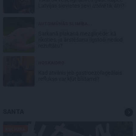
Latvijas sievietes sevi
iztērē
tik ātri?
AUTOIMŪNĀS SLIMĪBA...
Sarkanā plakanā mezgliņēde: kā
rīkoties, ja ārstēšana ilgstoši nedod
rezultātu?
NOSKAIDRO
Kad atvilnis jeb gastroezofageālais
reflukss var kļūt bīstams?
SANTA
KULTŪRA