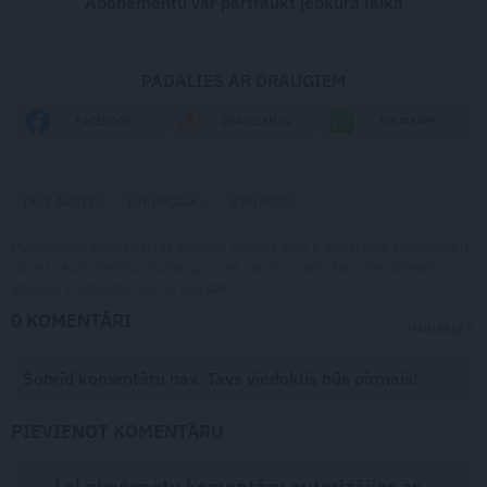
Abonementu var pārtraukt jebkurā laikā
PADALIES AR DRAUGIEM
FACEBOOK
DRAUGIEM.LV
WHATSAPP
TAVS ĀRSTS
ĶIRURĢIJA
ĶIRURGS
Publikācijas saturs vai tās jebkāda apjoma daļa ir aizsargāts autortiesību
objekts Autortiesību likuma izpratnē, un tā izmantošana bez izdevēja
atļaujas ir aizliegta. Vairāk lasi
šeit
0 KOMENTĀRI
JAUNĀKIE
Šobrīd komentāru nav. Tavs viedoklis būs pirmais!
PIEVIENOT KOMENTĀRU
Lai pievienotu komentāru autorizējies ar