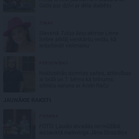
Gatis par dzīvi ar dēla diabētu
ZIŅAS
Slavenā
Tutas lietu
aktrise Liene
Sebre atklāj vienkāršu veidu, kā
iedarbināt vielmaiņu
PERSONĪBAS
Noklusētās dzimtas saites, attiecības
ar brāli un 7. bērns kā brīnums:
atklāta saruna ar Andri Raču
JAUNĀKIE RAKSTI
PIEMIŅA
FOTO: Ļaudis atvadās no mūžībā
aizsauktā narkologa Jāņa Strazdiņa