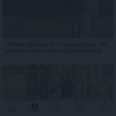
«Mums bija dūša šo visu uzņemties.» Kā
atdzima senā viensēta Salacas krastā
GRIBU DZĪVOT ZAĻĀK
GALVENĀ
KLAUSIES
IENĀC
PADALĪTIES
VAIRĀK