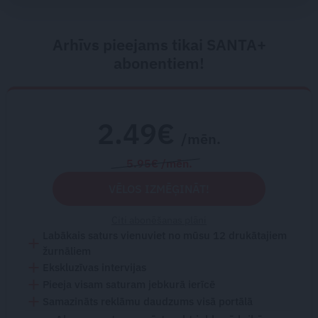
Arhīvs pieejams tikai SANTA+
abonentiem!
2.49€
/mēn.
5.95€ /mēn.
VĒLOS IZMĒĢINĀT!
Citi abonēšanas plāni
Labākais saturs vienuviet no mūsu 12 drukātajiem
žurnāliem
Ekskluzīvas intervijas
Pieeja visam saturam jebkurā ierīcē
Samazināts reklāmu daudzums visā portālā