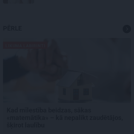
PĒRLE
LIKUMA LABIRINTI
Kad mīlestība beidzas, sākas
«matemātika» – kā nepalikt zaudētājos,
šķirot laulību