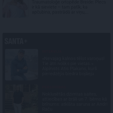
Traumatoloģe ortopēde Breide: Plecs
ir kā sieviete – tam patīk, ka
apčubina, pastrādā ar viņu,
padarbojas, pavingro
INTERVIJA
Tumši samtaina balss un
tērauda mugurkauls. Raimonda
Paula jaunā mūza – Gerda
Timrota
ATRADUMS
Virziens – jūra: Lauderu
ā
ģimenes bezbēdīgi laiskā miera
i
osta Pūrciemā