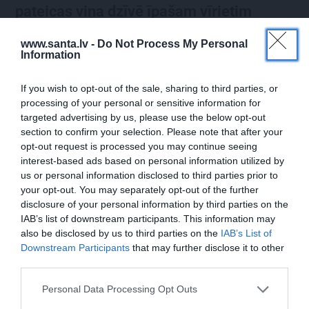
pateicas viņa dzīvē īpašam vīrietim
www.santa.lv -
Do Not Process My Personal
Information
LAIKAPSTĀKĻI
If you wish to opt-out of the sale, sharing to third parties, or
processing of your personal or sensitive information for
targeted advertising by us, please use the below opt-out
section to confirm your selection. Please note that after your
opt-out request is processed you may continue seeing
interest-based ads based on personal information utilized by
us or personal information disclosed to third parties prior to
your opt-out. You may separately opt-out of the further
disclosure of your personal information by third parties on the
Par ko latviešus šodien apskauž spāņi,
IAB’s list of downstream participants. This information may
itāļi un vācieši? Viņi arī tagad gribētu būt
also be disclosed by us to third parties on the
IAB’s List of
Latvijā
Downstream Participants
that may further disclose it to other
third parties.
Personal Data Processing Opt Outs
ĢIMENE
SLAVENĪBAS