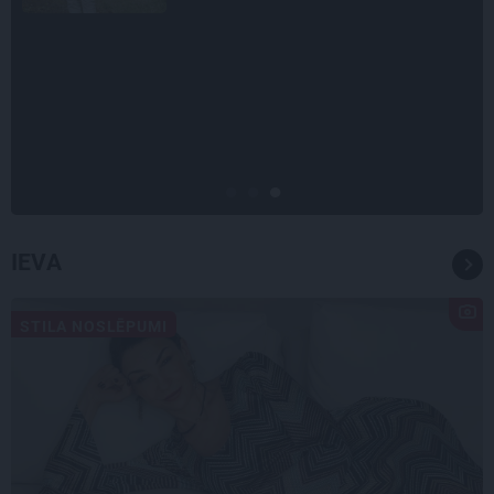
CIEMOS
Kas slēpjas Kuldīgas vecpilsētas
pagalmos? Dārzi, kuros atļauts
būt nepieklājīgi ziņkārīgam
IEVA
STILA NOSLĒPUMI