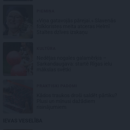
PIEMIŅA
«Viņa gatavojās pārejai.» Slavenās
folkloristes meita atceras Helmī
Staltes dzīves izskaņu
KULTŪRA
Nedēļas nogales galamērķis –
Sarkandaugava: startē Rīgas ielu
mākslas svētki
PRAKTISKI PADOMI
Kādos traukos droši saldēt pārtiku?
Plusi un mīnusi dažādiem
risinājumiem
IEVAS VESELĪBA