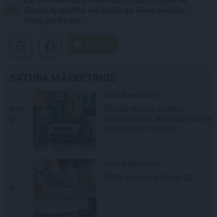
Santa.lv profilu vai kādu no šiem sociālo
tīklu profiliem.
Santa.lv
SATURA MĀRKETINGS
REKLĀMRAKSTS
Škoda maina spēles
noteikumus: iepazīsti pilsētas
elektroauto
Epiq
REKLĀMRAKSTS
Pirts sezonas izlase