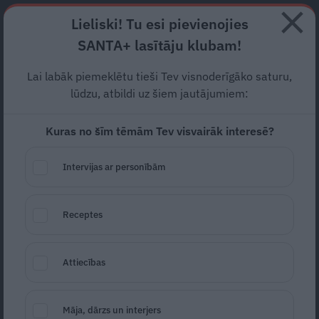
Abonē
Lieliski! Tu esi pievienojies
SANTA+ lasītāju klubam!
RECEPTES
NODERĪGI
JAUNĀKAIS
POPULĀRĀKAIS
Lai labāk piemeklētu tieši Tev visnoderīgāko saturu,
Ķirurgs Andrejs Pavārs:
lūdzu, atbildi uz šiem jautājumiem:
Ārsta profesijas panākumu
Kuras no šīm tēmām Tev visvairāk interesē?
pamats –
prast turēt muti
Intervijas ar personībām
par saviem pacientiem
TAVS ĀRSTS
08.05.2021
Receptes
Anija Pelūde
anija.pelude@santa.lv
Attiecības
Māja, dārzs un interjers