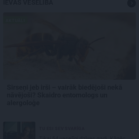
IEVAS VESELĪBA
AKTUĀLI
Sirseņi jeb irši – vairāk biedējoši nekā
nāvējoši? Skaidro entomologs un
alergoloģe
TU ESI SEV SVARĪGA
Tikai 54 veselīgi dzīves gadi. Kāpēc