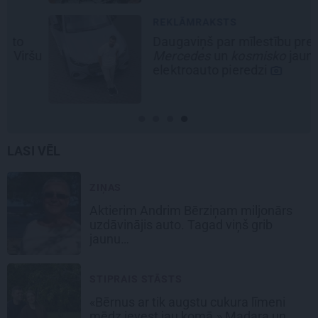
REKLĀMRAKSTS
Daugaviņš par mīlestību pret
šu
Mercedes
un
kosmisko
jaunā
elektroauto pieredzi
LASI VĒL
ZIŅAS
Aktierim Andrim Bērziņam miljonārs
uzdāvinājis auto. Tagad viņš grib
jaunu…
STIPRAIS STĀSTS
«Bērnus ar tik augstu cukura līmeni
mēdz ievest jau komā.» Madara un