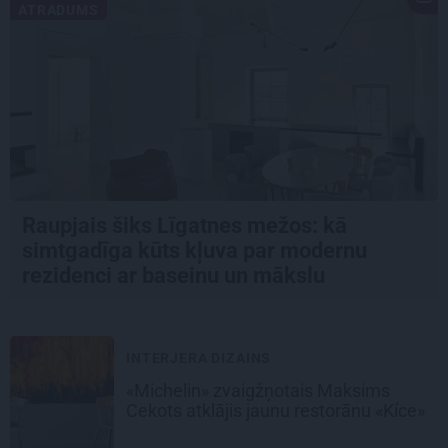
ATRADUMS
Raupjais šiks Līgatnes mežos: kā
simtgadīga kūts kļuva par modernu
rezidenci ar baseinu un mākslu
INTERJERA DIZAINS
«Michelin» zvaigžņotais Maksims
Cekots atklājis jaunu restorānu «Kíce»