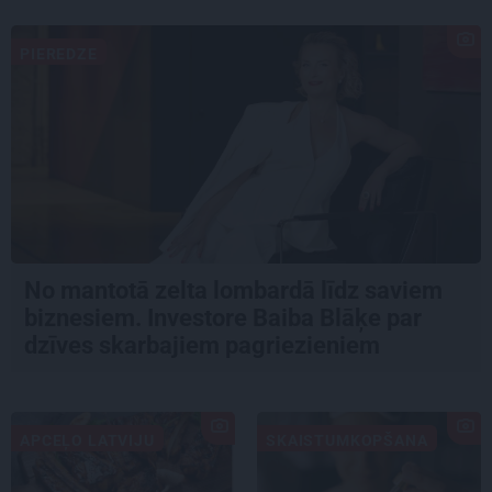
PIEREDZE
No mantotā zelta lombardā līdz saviem
biznesiem. Investore Baiba Blāķe par
dzīves skarbajiem pagriezieniem
APCEĻO LATVIJU
SKAISTUMKOPŠANA