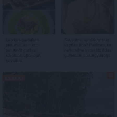
Latvijas gardākās
Sausums, apsārtums un
pieturvietas – kur
kaprīza āda? Pazīmes, ka
palutināt garšas
nemanāmi sabojāts ādas
kārpiņas, apceļojot
galvenais aizsargvairogs
novadus
NODERĪGI