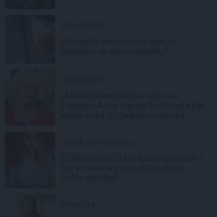
POLIKLĪNIKA
«Tenisista elkonis»: ko darīt, ja
blokādes un zāles nepalīdz?
TAVS ĀRSTS
«Manā kabinetā bijusi teju visa
Liepāja.» Ārste Ingrīda Gardovska par
vairāk nekā 50 gadiem medicīnā
JAUTĀJUMI UN ATBIL...
«Tiklīdz paēdu, tā jādodas uz tualeti.»
Par ko liecina pārāk aktīva zarnu
trakta darbība?
VESELĪBA