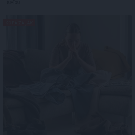
tuvību
KOPĀ ZAĻĀK