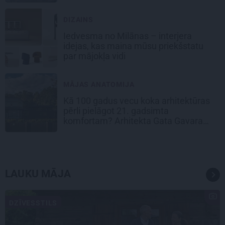
DIZAINS
Iedvesma no Milānas – interjera
idejas, kas maina mūsu priekšstatu
par mājokļa vidi
MĀJAS ANATOMIJA
Kā 100 gadus vecu koka arhitektūras
pērli pielāgot 21. gadsimta
komfortam? Arhitekta Gata Gavara
pieredze
LAUKU MĀJA
DZĪVESSTILS