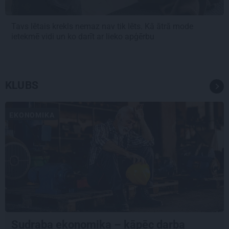
Tavs lētais krekls nemaz nav tik lēts. Kā ātrā mode
ietekmē vidi un ko darīt ar lieko apģērbu
KLUBS
EKONOMIKA
Sudraba ekonomika – kāpēc darba