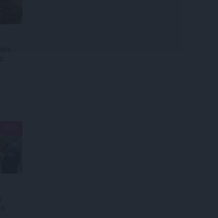
els
s
n
zo