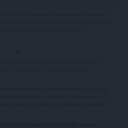
Dž. Dž. Džilindžers, kas bijis precējies sešas reizes,
ņu 27 gadus jaunāku horeogrāfi un aktrisi, komponista
. Viņa līdz šim nav bijusi precējusies.
da nekādus komentārus par privāto dzīvi
skajos pasākumos nav parādījušies.
 tuvs cilvēks
Privātajai Dzīvei
pastāstīja –
kāzas
jau
otikuma izklāstu gan nevēlējās sniegt, sakot, lai to
 režisors, gan Linda Kalniņa uz jautājumu par kāzām
os, šobrīd viņa bauda atpūtu Grieķijā – sauļojas