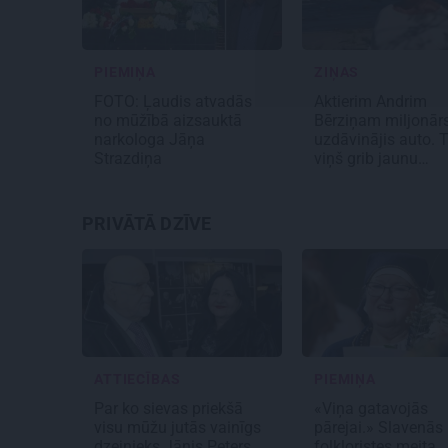
PIEMIŅA
ZIŅAS
FOTO: Ļaudis atvadās
Aktierim Andrim
no mūžībā aizsauktā
Bērziņam miljonār
narkologa Jāņa
uzdāvinājis auto. 
Strazdiņa
viņš grib jaunu…
PRIVĀTĀ DZĪVE
ATTIECĪBAS
PIEMIŅA
Par ko sievas priekšā
«Viņa gatavojās
visu mūžu jutās vainīgs
pārejai.» Slavenās
dzejnieks Jānis Peters
folkloristes meita