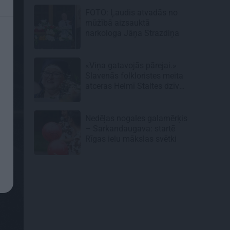
FOTO: Ļaudis atvadās no
mūžībā aizsauktā
narkologa Jāņa Strazdiņa
«Viņa gatavojās pārejai.»
Slavenās folkloristes meita
atceras Helmī Staltes dzīves
izskaņu
Nedēļas nogales galamērķis
– Sarkandaugava: startē
Rīgas ielu mākslas svētki