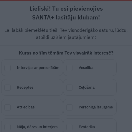
Lieliski! Tu esi pievienojies
Rīga +16°C
Daļēji apmācies, DR vējš, 1.34 m/s
SANTA+ lasītāju klubam!
Dzīvesstāsti
Ciemos
Stils
Piemiņai
Lai labāk piemeklētu tieši Tev visnoderīgāko saturu, lūdzu,
atbildi uz šiem jautājumiem:
Kuras no šīm tēmām Tev visvairāk interesē?
is? Dž. Dž. Džilindžers
Intervijas ar personībām
Veselība
tīto reizi
Receptes
Ceļošana
SAGLABĀ RAKSTU
DALĪTIES
16.
Attiecības
Personīgā izaugsme
Māja, dārzs un interjers
Ezoterika