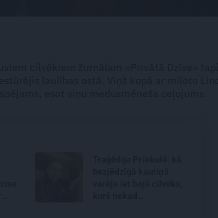
 tuviem cilvēkiem žurnālam «Privātā Dzīve» tap
iestūrējis laulības ostā. Viņš kopā ar mīļoto Lin
iespējams, esot viņu medusmēneša ceļojums.
Traģēdija Priekulē: kā
bezjēdzīgā kautiņā
trise
varēja iet bojā cilvēks,
r
kurš nekad
gu un
nekonfliktēja?