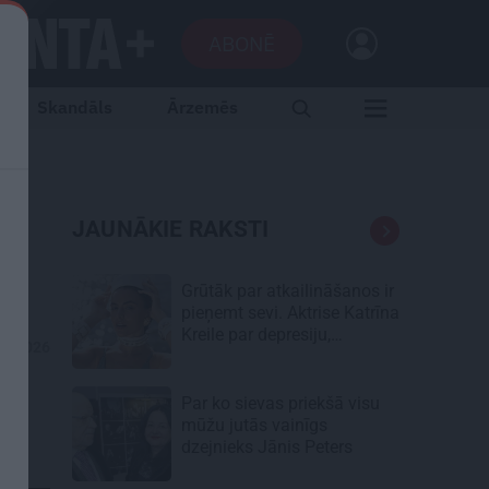
ABONĒ
Skandāls
Ārzemēs
JAUNĀKIE RAKSTI
Grūtāk par atkailināšanos ir
pieņemt sevi. Aktrise Katrīna
Kreile par depresiju,
06.2026
mobingu un ceļu līdz
lielajām lomām
Par ko sievas priekšā visu
mūžu jutās vainīgs
dzejnieks Jānis Peters