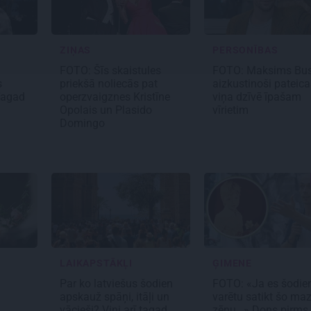
ZIŅAS
PERSONĪBAS
FOTO: Šīs skaistules
FOTO: Maksims Bus
s
priekšā noliecās pat
aizkustinoši pateica
Tagad
operzvaigznes Kristīne
viņa dzīvē īpašam
Opolais un Plasido
vīrietim
Domingo
LAIKAPSTĀKĻI
ĢIMENE
Par ko latviešus šodien
FOTO: «Ja es šodie
apskauž spāņi, itāļi un
varētu satikt šo ma
vācieši? Viņi arī tagad
zēnu…» Dons pirms