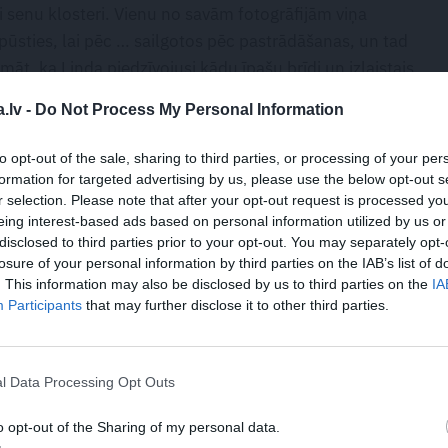
 senu klosteri. Vienu no savām fotogrāfijām viņa
atpūsties, lai pēc … sailgotos pēc pastrādāšanas, un tad
māt, ka Linda piedzīvojusi kādu īpašu brīdi un izlaistais
ēnesis
.
.lv -
Do Not Process My Personal Information
unākajā numurā, kurš šonedēļ ir dubultbiezs un
to opt-out of the sale, sharing to third parties, or processing of your per
formation for targeted advertising by us, please use the below opt-out s
r selection. Please note that after your opt-out request is processed y
eing interest-based ads based on personal information utilized by us or
disclosed to third parties prior to your opt-out. You may separately opt-
losure of your personal information by third parties on the IAB’s list of
WHATSAPP
. This information may also be disclosed by us to third parties on the
IA
Participants
that may further disclose it to other third parties.
SORS
DŽ.DŽ.DŽILINDŽERS
LINDA KALNIŅA
MĪLESTĪBA
l Data Processing Opt Outs
 aizsargāts autortiesību objekts Autortiesību likuma izpratnē, un tā
rāk lasi
šeit
o opt-out of the Sharing of my personal data.