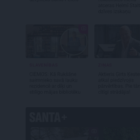
atceras Helmī Stal
dzīves izskaņu
SLAVENĪBAS
ZIŅAS
CIEMOS: Kā Rukšāne
Aktieris Ģirts Ķeste
saimnieko savā lauku
atkal piedzīvojis
rezidencē ar dīķi un
pārvērtības. Pie tā
stilīgo mājas bibliotēku
cītīgi strādājis!