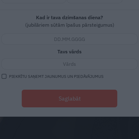
Kad ir tava dzimšanas diena?
(jubilāriem sūtām īpašus pārsteigumus)
Tavs vārds
PIEKRĪTU SAŅEMT JAUNUMUS UN PIEDĀVĀJUMUS
Saglabāt