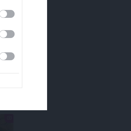
REKLĀMRAKSTS
DEKO DISKUSIJAS
Kamēr dāmas bauda
Cik maksā dizainers un
miljoniem ziedu
– kāpēc?
skaistumu, kungi atklāj
Lietuvas alus tradīciju
galvaspilsētu