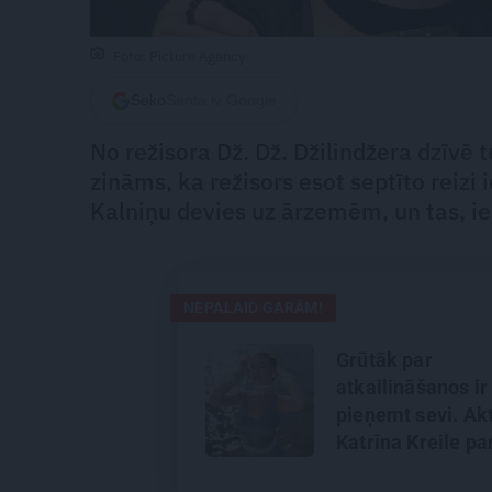
Foto: Picture Agency
Seko
Santa.lv Google
No režisora Dž. Dž. Džilindžera dzīvē
zināms, ka režisors esot septīto reizi 
Kalniņu devies uz ārzemēm, un tas, 
NEPALAID GARĀM!
Grūtāk par
atkailināšanos ir
pieņemt sevi. Ak
Katrīna Kreile pa
depresiju, mobin