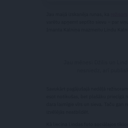
ceļu līdz lielajām
lomām
Jau maijā izskanēja runas, ka
režisors
varētu apņemt septīto sievu – par vi
Imanta Kalniņa mazmeitu Lindu Kalniņu
Jau mēnesi Džilis un Lin
nesniedz, arī publi
Savukārt pagājušajā nedēļā režisoram
esot notikušas, bet plašāku priecīgā n
dara laimīgie vīrs un sieva. Taču gan
izvēlējās neatbildēt.
Kā liecina Lindas foto sociālajos tīkl