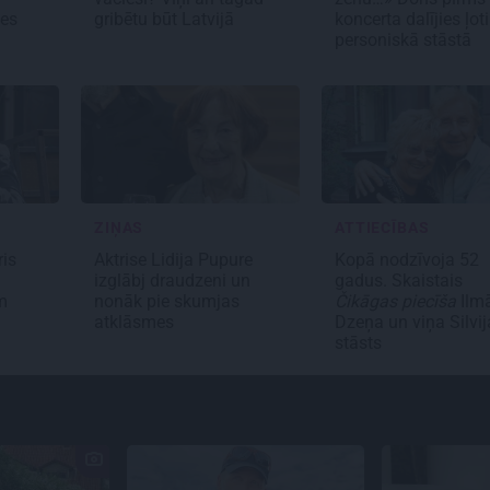
tes
gribētu būt Latvijā
koncerta dalījies ļoti
personiskā stāstā
ZIŅAS
ATTIECĪBAS
ris
Aktrise Lidija Pupure
Kopā nodzīvoja 52
izglābj draudzeni un
gadus. Skaistais
m
nonāk pie skumjas
Čikāgas piecīša
Ilm
atklāsmes
Dzeņa un viņa Silvij
stāsts