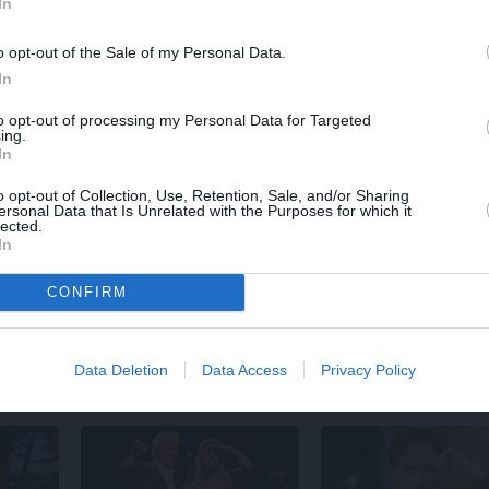
In
o opt-out of the Sale of my Personal Data.
In
to opt-out of processing my Personal Data for Targeted
ing.
In
o opt-out of Collection, Use, Retention, Sale, and/or Sharing
REKLĀMRAKSTS
REKLĀMRAKSTS
ersonal Data that Is Unrelated with the Purposes for which it
No kā ir atkarīgas
Škoda maina spēles
lected.
elektroauto uzlādes
noteikumus: iepazīsti
In
izmaksas? Skaidro
pilsētas elektroauto
Viršu eksperti
Epiq
CONFIRM
Data Deletion
Data Access
Privacy Policy