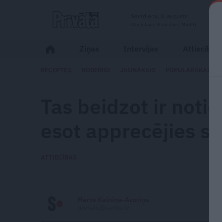
Sestdiena, 8. augusts
Vladislava, Vladislavs, Mudīte
Ziņas
Intervijas
Attiecības
RECEPTES
NODERĪGI
JAUNĀKAIS
POPULĀRĀKAIS
Tas beidzot ir notic
esot apprecējies sep
ATTIECĪBAS
Marta Kalniņa-Avotiņa
portals@santa.lv