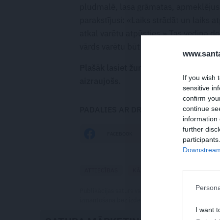
pludmalē, lasa grāmatas, apmeklējusi
parakstījusi: «Laiks strādāt un laiks 
atkal varētu atpūsties.» Tas vedina do
vārds varētu būt arī
kāzas
vai
medusm
www.santa
Plašāk lasiet žurnāla
Privātā Dzīve
ja
If you wish 
aizraujošs.
sensitive in
confirm you
continue se
PADALIES AR DRAUGIEM
information 
further disc
DRAUGIEM.LV
FACEBOOK
participants
Downstream 
ATTIECĪBAS
KĀZAS
LAULĪBA
REŽI
Persona
Publikācijas saturs vai tās jebkāda apjoma daļa ir
izmantošana bez izdevēja atļaujas ir aizliegta. Vai
I want t