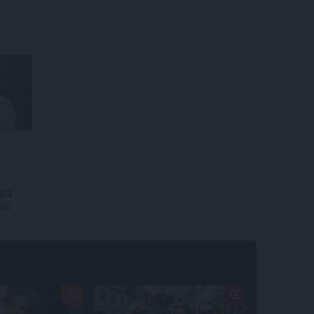
āra
as