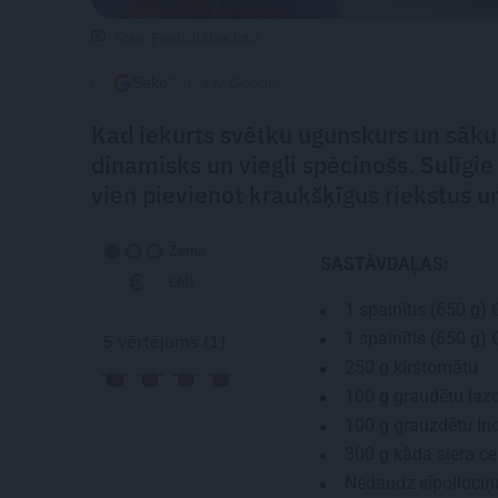
Foto: Publicitātes foto
Seko
Santa.lv Google
Kad iekurts svētku ugunskurs un sākuš
dinamisks un viegli spēcinošs. Sulīgi
vien pievienot kraukšķīgus riekstus un
Zema
SASTĀVDAĻAS:
Lēti
1
spainītis (650 g) 
1
spainītis (650 g) 
5
vērtējums (
1
)
250 g
ķirštomātu
100 g
graudētu lazd
100 g
grauzdētu Ind
300 g
kāda siera ce
Nedaudz sīpollociņ