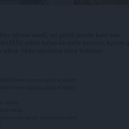
ies pirmie danči, arī galdā prasās kaut kas
e GARĪŠU salāti kalpo kā izcils pamats, kuram a
 siltus, tikko apceptus siera kubiņus.
GARĪŠI Fresh kāpostu salātu ar bietēm
GARĪŠI Fresh kāpostu salātu ar bietēm
u riekstu
ijas riekstu
pšanai (labi der arī Jāņu ķimeņu siers)
u