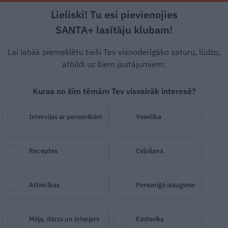
Lieliski! Tu esi pievienojies
Rīga +19°C
Mākoņains, DR vējš, 0.45 m/s
SANTA+ lasītāju klubam!
 un leģendas
Veselība
Stils
Attiecības
Lai labāk piemeklētu tieši Tev visnoderīgāko saturu, lūdzu,
atbildi uz šiem jautājumiem:
Kuras no šīm tēmām Tev visvairāk interesē?
Intervijas ar personībām
Veselība
a un kraukšķīgo riekstu
Receptes
Ceļošana
Attiecības
Personīgā izaugsme
SAGLABĀ RAKSTU
DALĪTIES
15.
Māja, dārzs un interjers
Ezoterika