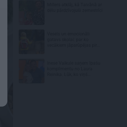
Millers atklāj, kā Taivānā ar
dēlu pārdzīvojuši zemestrīci
Vesels un emocionāli
gatavs skolai: par ko
vecākiem jāparūpējas pirms
mācību gada sākuma
Inese Vaikule saņem īpašu
komplimentu no Laura
Reinika. Lūk, ko viņš
pamanījis!