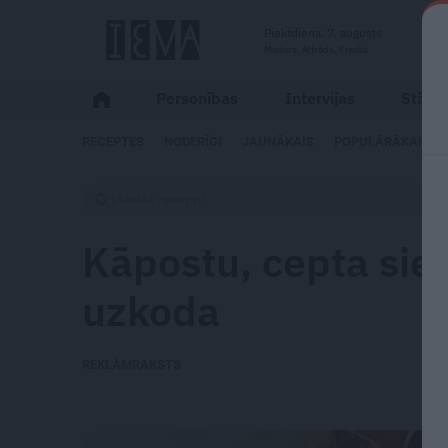
Piektdiena, 7. augusts
Madars, Alfrēds, Fredis
Personības
Intervijas
Stāsti
RECEPTES
NODERĪGI
JAUNĀKAIS
POPULĀRĀKAIS
Kāpostu, cepta sier
uzkoda
REKLĀMRAKSTS