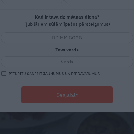
Kad ir tava dzimšanas diena?
(jubilāriem sūtām īpašus pārsteigumus)
Tavs vārds
PIEKRĪTU SAŅEMT JAUNUMUS UN PIEDĀVĀJUMUS
Saglabāt