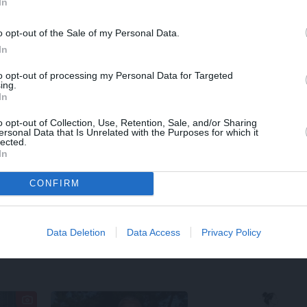
In
o opt-out of the Sale of my Personal Data.
In
to opt-out of processing my Personal Data for Targeted
ing.
In
o opt-out of Collection, Use, Retention, Sale, and/or Sharing
ersonal Data that Is Unrelated with the Purposes for which it
lected.
TS
REKLĀMRAKSTS
REKLĀMRA
In
cēliens
Pēteris Zālītis: Esmu
No kā ir at
prāta mākslinieks
elektroaut
CONFIRM
izmaksas?
Viršu eksp
Data Deletion
Data Access
Privacy Policy