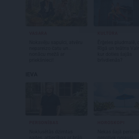
VASARA
KULTŪRA
Nokavēju sapulci, atvēru
Ērģeles pludmalē, c
nepareizo čatu un…
Rīgā un teātris Val
nonācu mežā ar
kur doties šajās
priekšnieci!
brīvdienās?
IEVA
PERSONĪBAS
HOROSKOPI
Noklusētās dzimtas
Nekas šajā period
saites, attiecības ar brāli
nenotiek nejauši.