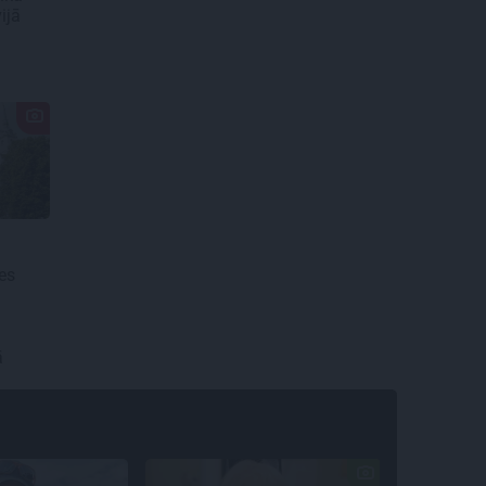
ijā
es
ā