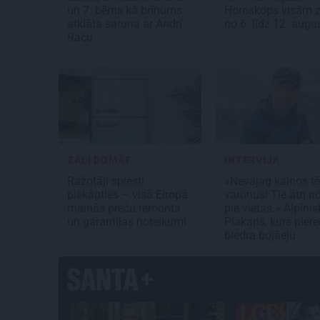
un 7. bērns kā brīnums:
Horoskops visām 
atklāta saruna ar Andri
no 6. līdz 12. aug
Raču
ZAĻI DOMĀT
INTERVIJA
Ražotāji spiesti
«Nevajag kalnos tē
piekāpties – visā Eiropā
varoņus! Tie ātri no
mainās preču remonta
pie vietas.» Alpīnis
un garantijas noteikumi
Plakans, kurš piere
biedra bojāeju