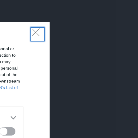
u pa
sonal or
ection to
ou may
 personal
out of the
 downstream
B’s List of
a