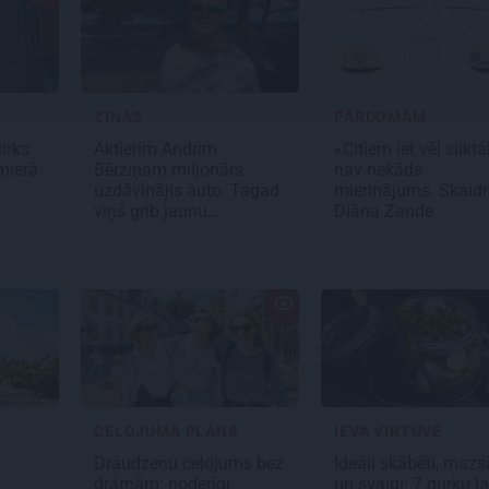
ZIŅAS
PĀRDOMĀM
irks
Aktierim Andrim
«Citiem iet vēl slikt
mierā:
Bērziņam miljonārs
nav nekāds
uzdāvinājis auto. Tagad
mierinājums. Skaid
viņš grib jaunu…
Diāna Zande
CEĻOJUMA PLĀNS
IEVA VIRTUVĒ
ā
Draudzeņu ceļojums bez
Ideāli skābēti, mazsā
drāmām: noderīgi
un svaigi: 7 gurķu l