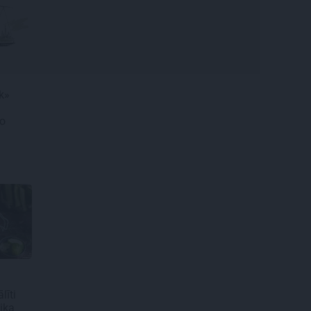
āk»
ro
līti
aika