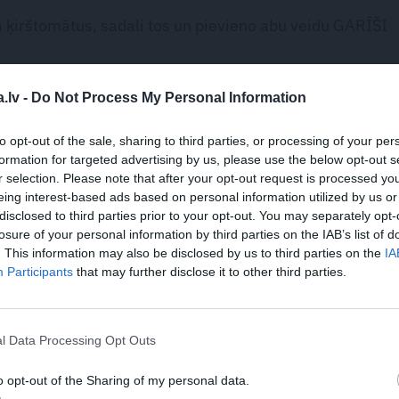
 ķirštomātus, sadali tos un pievieno abu veidu GARĪŠI
uzdētus lazdu un Indijas riekstus, visu viegli samaisi un
jā traukā.
.lv -
Do Not Process My Personal Information
iež nelielos kubiņos un uz pannas vidējā karstumā, laik
apcep zeltaini brūnu.
to opt-out of the sale, sharing to third parties, or processing of your per
formation for targeted advertising by us, please use the below opt-out s
er pāri salātiem un pašā noslēgumā dāsni pārkaisa ar
r selection. Please note that after your opt-out request is processed y
llociņiem.
eing interest-based ads based on personal information utilized by us or
disclosed to third parties prior to your opt-out. You may separately opt-
EM
losure of your personal information by third parties on the IAB’s list of
. This information may also be disclosed by us to third parties on the
IA
Participants
that may further disclose it to other third parties.
DRAUGIEM.LV
WHATSAPP
l Data Processing Opt Outs
utortiesību objekts Autortiesību likuma izpratnē, un tā izmantošana bez izdevēj
o opt-out of the Sharing of my personal data.