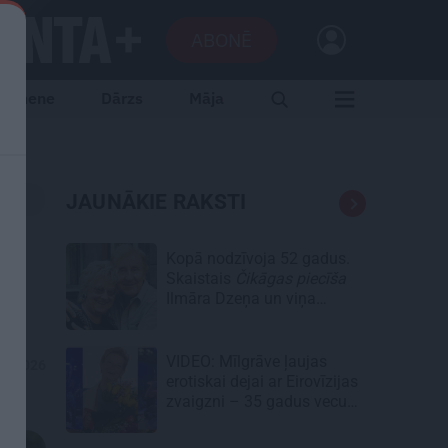
ABONĒ
Ģimene
Dārzs
Māja
JAUNĀKIE RAKSTI
Kopā nodzīvoja 52 gadus.
Skaistais
Čikāgas piecīša
Ilmāra Dzeņa un viņa
Silvijas stāsts
VIDEO: Mīlgrāve ļaujas
06.2026
erotiskai dejai ar Eirovīzijas
zvaigzni – 35 gadus vecu
skaistuli