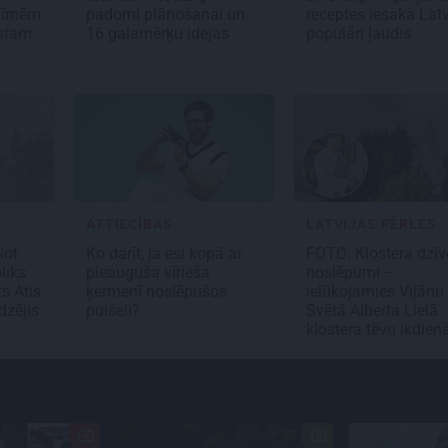
zīmēm
padomi plānošanai un
receptes iesaka Latv
ustam
16 galamērķu idejas
populāri ļaudis
ATTIECĪBAS
LATVIJAS PĒRLES
lot
Ko darīt, ja esi kopā ar
FOTO: Klostera dzīv
liks
pieauguša vīrieša
noslēpumi –
ts Atis
ķermenī noslēpušos
ielūkojamies Viļānu
dzējis
puišeli?
Svētā Alberta Lielā
klostera tēvu ikdien