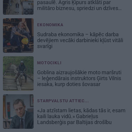
pasaulē. Agris Ķipurs atklāti par
militāro biznesu, spriedzi un dzīves
draivu
EKONOMIKA
Sudraba ekonomika – kāpēc darba
devējiem vecāki darbinieki kļūst vitāli
svarīgi
MOTOCIKLI
Goblina aizraujošākie moto maršruti
– leģendārais instruktors Ģirts Vilnis
iesaka, kurp doties šovasar
STARPVALSTU ATTIEC...
«Ja atzīstam lietas, kādas tās ir, esam
kaili lauka vidū.» Gabrieļus
Landsberģis par Baltijas drošību