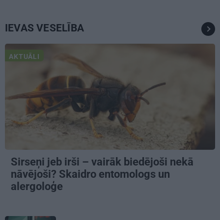
IEVAS VESELĪBA
AKTUĀLI
Sirseņi jeb irši – vairāk biedējoši nekā
nāvējoši? Skaidro entomologs un
alergoloģe