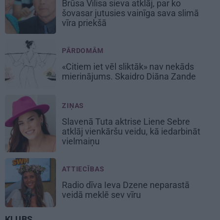
Brūsa Vilisa sieva atklāj, par ko
šovasar jutusies vainīga sava slimā
vīra priekšā
PĀRDOMĀM
«Citiem iet vēl sliktāk» nav nekāds
mierinājums. Skaidro Diāna Zande
ZIŅAS
Slavenā Tuta aktrise Liene Sebre
atklāj vienkāršu veidu, kā iedarbināt
vielmaiņu
ATTIECĪBAS
Radio dīva Ieva Dzene neparastā
veidā meklē sev vīru
KLUBS