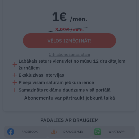
1€
/mēn.
3.99€ /mēn.
VĒLOS IZMĒĢINĀT!
Citi abonēšanas plāni
Labākais saturs vienuviet no mūsu 12 drukātajiem
žurnāliem
Ekskluzīvas intervijas
Pieeja visam saturam jebkurā ierīcē
Samazināts reklāmu daudzums visā portālā
Abonementu var pārtraukt jebkurā laikā
PADALIES AR DRAUGIEM
FACEBOOK
DRAUGIEM.LV
WHATSAPP