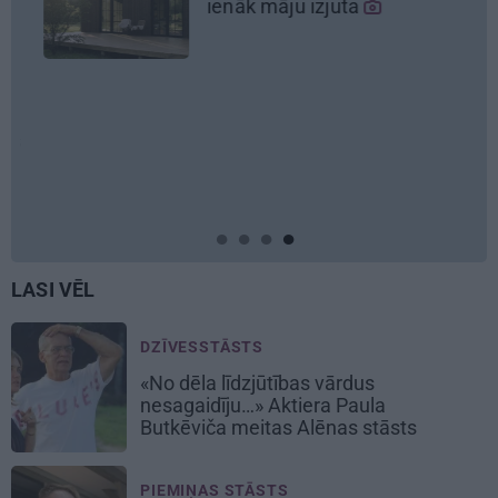
nāk māju izjūta
JAUNI
Kā Mā
pārtv
Ķipurs
bizne
draiv
LASI VĒL
DZĪVESSTĀSTS
«No dēla līdzjūtības vārdus
nesagaidīju…» Aktiera Paula
Butkēviča meitas Alēnas stāsts
PIEMIŅAS STĀSTS