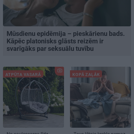
Mūsdienu epidēmija – pieskārienu bads.
Kāpēc platonisks glāsts reizēm ir
svarīgāks par seksuālu tuvību
ATPŪTA VASARĀ
KOPĀ ZAĻĀK