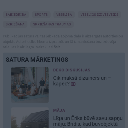
SABIEDRĪBA
SPORTS
VESELĪBA
VESELĪGS DZĪVESVEIDS
SKRIEŠANA
SKRIEŠANAS TRAUMAS
Publikācijas saturs vai tās jebkāda apjoma daļa ir aizsargāts autortiesību
objekts Autortiesību likuma izpratnē, un tā izmantošana bez izdevēja
atļaujas ir aizliegta. Vairāk lasi
šeit
SATURA MĀRKETINGS
KO DISKUSIJAS
REKL
k maksā dizainers un –
No kā 
āpēc?
uzlād
ekspe
ĀJA
REKL
ga un Ēriks būvē savu sapņu
Pirts
ju: Brīdis, kad būvobjektā