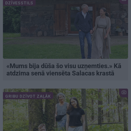
DZĪVESSTILS
«Mums bija dūša šo visu uzņemties.» Kā
atdzima senā viensēta Salacas krastā
GRIBU DZĪVOT ZAĻĀK