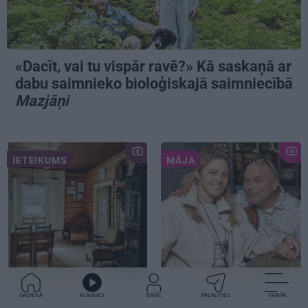
«Dacīt, vai tu vispār ravē?» Kā saskaņā ar
dabu saimnieko bioloģiskajā saimniecībā
Mazjāņi
IETEIKUMS
MĀJA
Praktiski, gardi un
CIEMOS:
Kā Elmārs
GALVENĀ
KLAUSIES
IENĀC
PADALĪTIES
VAIRĀK