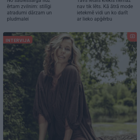
No saulessarga līdz
Tavs lētais krekls nemaz
ērtam zvilnim: stilīgi
nav tik lēts. Kā ātrā mode
atradumi dārzam un
ietekmē vidi un ko darīt
pludmalei
ar lieko apģērbu
INTERVIJA