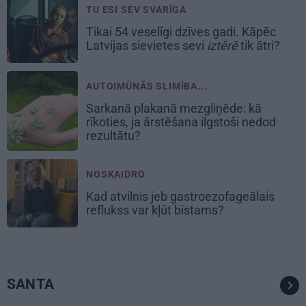
TU ESI SEV SVARĪGA
Tikai 54 veselīgi dzīves gadi. Kāpēc
Latvijas sievietes sevi
iztērē
tik ātri?
AUTOIMŪNĀS SLIMĪBA...
Sarkanā plakanā mezgliņēde: kā
rīkoties, ja ārstēšana ilgstoši nedod
rezultātu?
NOSKAIDRO
Kad atvilnis jeb gastroezofageālais
reflukss var kļūt bīstams?
SANTA