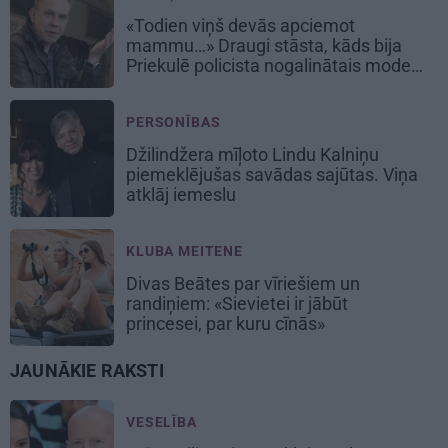
«Todien viņš devās apciemot
mammu…» Draugi stāsta, kāds bija
Priekulē policista nogalinātais modes
mākslinieks
PERSONĪBAS
Džilindžera mīļoto Lindu Kalniņu
piemeklējušas savādas sajūtas. Viņa
atklāj iemeslu
KLUBA MEITENE
Divas Beātes par vīriešiem un
randiņiem: «Sievietei ir jābūt
princesei, par kuru cīnās»
JAUNĀKIE RAKSTI
VESELĪBA