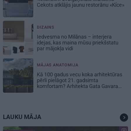
Cekots atklājis jaunu restorānu «Kíce»
DIZAINS
Iedvesma no Milānas – interjera
idejas, kas maina mūsu priekšstatu
par mājokļa vidi
MĀJAS ANATOMIJA
Kā 100 gadus vecu koka arhitektūras
pērli pielāgot 21. gadsimta
komfortam? Arhitekta Gata Gavara
pieredze
LAUKU MĀJA