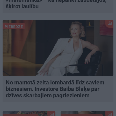
šķirot laulību
PIEREDZE
No mantotā zelta lombardā līdz saviem
biznesiem. Investore Baiba Blāķe par
dzīves skarbajiem pagriezieniem