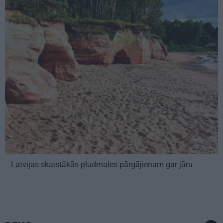
Latvijas skaistākās pludmales pārgājienam gar jūru