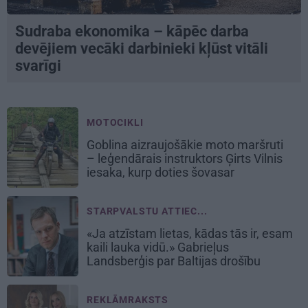
Sudraba ekonomika – kāpēc darba
devējiem vecāki darbinieki kļūst vitāli
svarīgi
MOTOCIKLI
Goblina aizraujošākie moto maršruti
– leģendārais instruktors Ģirts Vilnis
iesaka, kurp doties šovasar
STARPVALSTU ATTIEC...
«Ja atzīstam lietas, kādas tās ir, esam
kaili lauka vidū.» Gabrieļus
Landsberģis par Baltijas drošību
REKLĀMRAKSTS