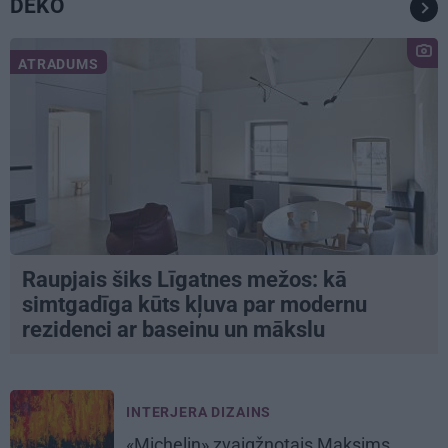
DEKO
ATRADUMS
Raupjais šiks Līgatnes mežos: kā
simtgadīga kūts kļuva par modernu
rezidenci ar baseinu un mākslu
INTERJERA DIZAINS
«Michelin» zvaigžņotais Maksims