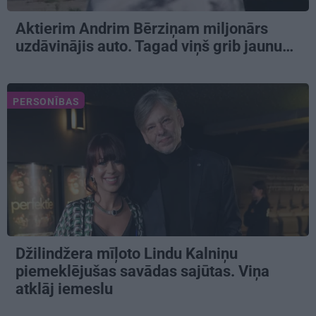
Aktierim Andrim Bērziņam miljonārs
uzdāvinājis auto. Tagad viņš grib jaunu…
PERSONĪBAS
Džilindžera mīļoto Lindu Kalniņu
piemeklējušas savādas sajūtas. Viņa
atklāj iemeslu