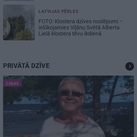
LATVIJAS PĒRLES
FOTO: Klostera dzīves noslēpumi –
ielūkojamies Viļānu Svētā Alberta
Lielā klostera tēvu ikdienā
PRIVĀTĀ DZĪVE
ZIŅAS