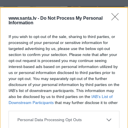
VIEDOKLIS
SPORTS
www.santa.lv -
Do Not Process My Personal
Information
If you wish to opt-out of the sale, sharing to third parties, or
processing of your personal or sensitive information for
targeted advertising by us, please use the below opt-out
section to confirm your selection. Please note that after your
opt-out request is processed you may continue seeing
interest-based ads based on personal information utilized by
Darbs no mājām –
«Ir laiks likt punktu…»
us or personal information disclosed to third parties prior to
aizliegt vai turpināt?
Basketbolists Dāvis
your opt-out. You may separately opt-out of the further
Karstus viedokļus pauž
Bertāns pieņēmis smagu
disclosure of your personal information by third parties on the
Ķestere, Rasnačs un
lēmumu un dod solījumu
IAB’s list of downstream participants. This information may
daudzi citi
saviem biedriem
also be disclosed by us to third parties on the
IAB’s List of
Downstream Participants
that may further disclose it to other
third parties.
KARALISKĀ ĢIMENE
Personal Data Processing Opt Outs