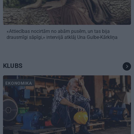
«Attiecības nocirtām no abām pusēm, un tas bija
drausmīgi sāpīgi,» intervijā atklāj Una Gulbe-Kārkliņa
KLUBS
EKONOMIKA