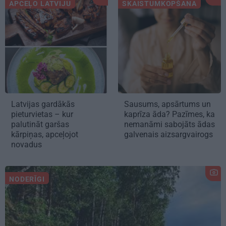
APCEĻO LATVIJU
SKAISTUMKOPŠANA
Latvijas gardākās
Sausums, apsārtums un
pieturvietas – kur
kaprīza āda? Pazīmes, ka
palutināt garšas
nemanāmi sabojāts ādas
kārpiņas, apceļojot
galvenais aizsargvairogs
novadus
NODERĪGI