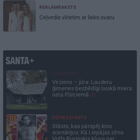
REKLĀMRAKSTS
Ceļvedis vīrietim ar lieko svaru
TAVS ĀRSTS
«Manā kabinetā bijusi teju visa
a
Liepāja.» Ārste Ingrīda
Gardovska par vairāk nekā 50
gadiem medicīnā
ATTIECĪBAS
Ko darīt, ja esi kopā ar
pieauguša vīrieša ķermenī
noslēpušos puišeli?