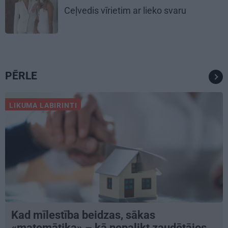
Ceļvedis vīrietim ar lieko svaru
PĒRLE
LIKUMA LABIRINTI
Kad mīlestība beidzas, sākas
«matemātika» – kā nepalikt zaudētājos,