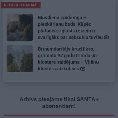
NEPALAID GARĀM!
Mūsdienu epidēmija –
pieskārienu bads. Kāpēc
platonisks glāsts reizēm ir
svarīgāks par seksuālu tuvību
Brīnumdarītājs krucifikss,
grāmatu 92 gadu trimda un
klostera saldējums – Viļānu
klostera aizkulises
Arhīvs pieejams tikai SANTA+
abonentiem!