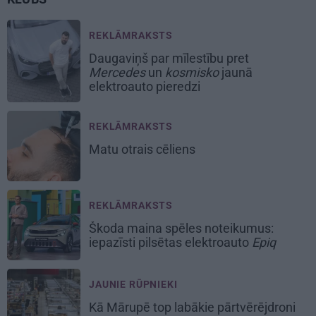
REKLĀMRAKSTS
Daugaviņš par mīlestību pret
Mercedes
un
kosmisko
jaunā
elektroauto pieredzi
REKLĀMRAKSTS
Matu otrais cēliens
REKLĀMRAKSTS
Škoda maina spēles noteikumus:
iepazīsti pilsētas elektroauto
Epiq
JAUNIE RŪPNIEKI
Kā Mārupē top labākie pārtvērējdroni