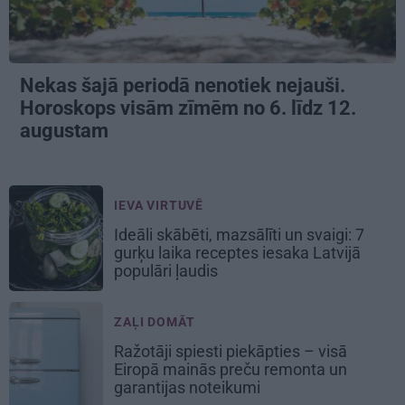
Nekas šajā periodā nenotiek nejauši.
Horoskops visām zīmēm no 6. līdz 12.
augustam
IEVA VIRTUVĒ
Ideāli skābēti, mazsālīti un svaigi: 7
gurķu laika receptes iesaka Latvijā
populāri ļaudis
ZAĻI DOMĀT
Ražotāji spiesti piekāpties – visā
Eiropā mainās preču remonta un
garantijas noteikumi