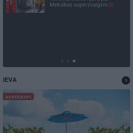
CEĻOJUMA PLĀNS
Draudzeņu ceļojums bez
drāmām: noderīgi padomi
plānošanai un 16 galamērķu
idejas
IEVA
HOROSKOPI