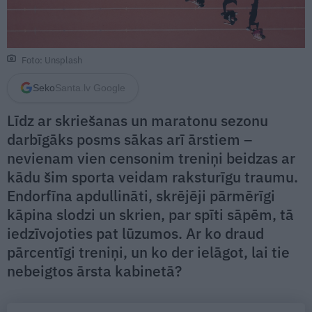
Foto: Unsplash
Seko
Santa.lv Google
Līdz ar skriešanas un maratonu sezonu
darbīgāks posms sākas arī ārstiem –
nevienam vien censonim treniņi beidzas ar
kādu šim sporta veidam raksturīgu traumu.
Endorfīna apdullināti, skrējēji pārmērīgi
kāpina slodzi un skrien, par spīti sāpēm, tā
iedzīvojoties pat lūzumos. Ar ko draud
pārcentīgi treniņi, un ko der ielāgot, lai tie
nebeigtos ārsta kabinetā?