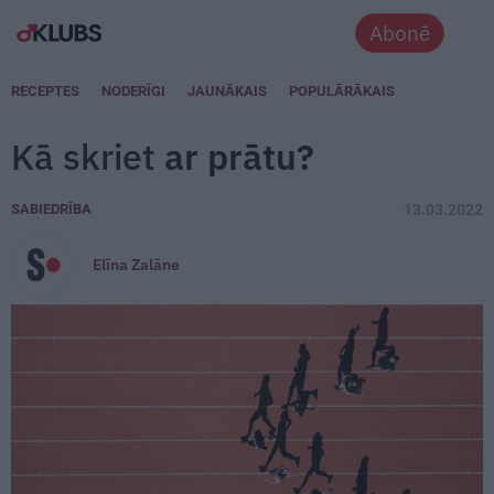
Abonē
RECEPTES
NODERĪGI
JAUNĀKAIS
POPULĀRĀKAIS
Kā skriet
ar prātu?
SABIEDRĪBA
13.03.2022
Elīna Zalāne