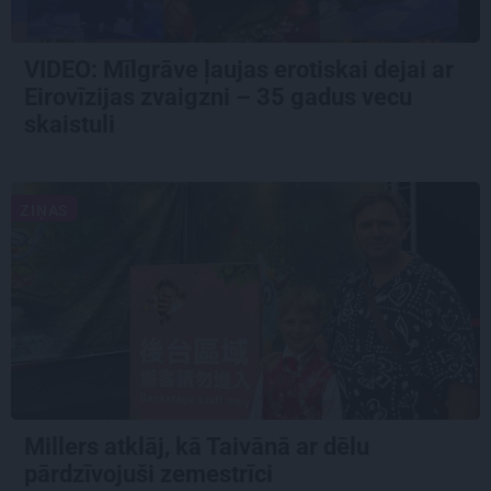
VIDEO: Mīlgrāve ļaujas erotiskai dejai ar
Eirovīzijas zvaigzni – 35 gadus vecu
skaistuli
ZIŅAS
Millers atklāj, kā Taivānā ar dēlu
pārdzīvojuši zemestrīci