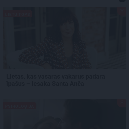
LIETU TOPS
Lietas, kas vasaras vakarus padara
īpašus – iesaka Santa Anča
PSIHOLOĢIJA