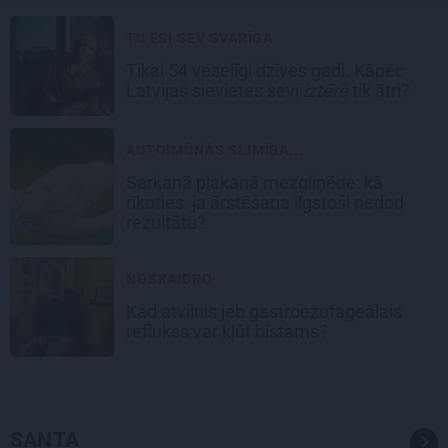
TU ESI SEV SVARĪGA
Tikai 54 veselīgi dzīves gadi. Kāpēc
Latvijas sievietes sevi
iztērē
tik ātri?
AUTOIMŪNĀS SLIMĪBA...
Sarkanā plakanā mezgliņēde: kā
rīkoties, ja ārstēšana ilgstoši nedod
rezultātu?
NOSKAIDRO
Kad atvilnis jeb gastroezofageālais
reflukss var kļūt bīstams?
SANTA