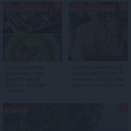
APCEĻO LATVIJU
SKAISTUMKOPŠANA
Latvijas gardākās
Sausums, apsārtums un
pieturvietas – kur
kaprīza āda? Pazīmes, ka
palutināt garšas
nemanāmi sabojāts ādas
kārpiņas, apceļojot
galvenais aizsargvairogs
novadus
NODERĪGI