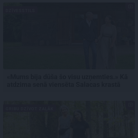
DZĪVESSTILS
«Mums bija dūša šo visu uzņemties.» Kā
atdzima senā viensēta Salacas krastā
GRIBU DZĪVOT ZAĻĀK