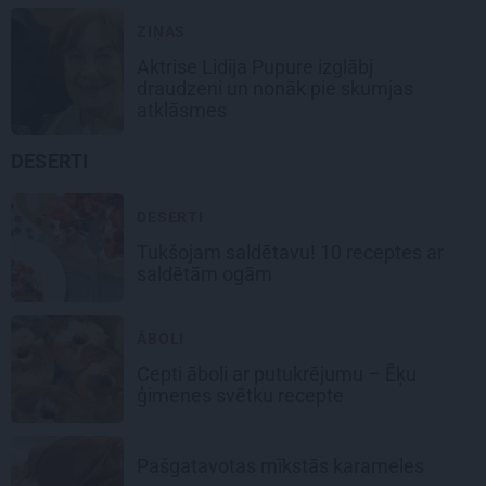
ZIŅAS
Aktrise Lidija Pupure izglābj
draudzeni un nonāk pie skumjas
atklāsmes
DESERTI
DESERTI
Tukšojam saldētavu! 10 receptes ar
saldētām ogām
ĀBOLI
Cepti āboli
ar putukrējumu – Ēķu
ģimenes svētku recepte
Pašgatavotas
mīkstās karameles