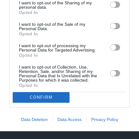
I want to opt-out of the Sharing of my
personal data.
Opted In
IEVAS VESELĪBA
I want to opt-out of the Sale of my
Personal Data.
Opted In
AKTUĀLI
I want to opt-out of processing my
Personal Data for Targeted Advertising.
Opted In
I want to opt-out of Collection, Use,
Retention, Sale, and/or Sharing of my
Personal Data that Is Unrelated with the
Purposes for which it was collected.
Opted In
CONFIRM
Sirseņi jeb irši – vairāk biedējoši nekā
nāvējoši? Skaidro entomologs un
Data Deletion
Data Access
Privacy Policy
alergoloģe