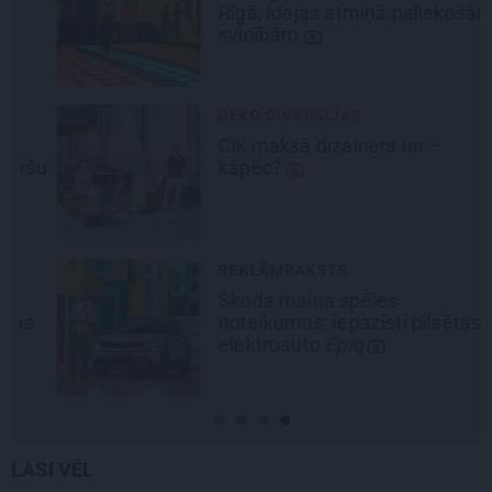
Rīgā, idejas atmiņā paliekošām
svinībām
DEKO DISKUSIJAS
Cik maksā dizainers un –
šu
kāpēc?
REKLĀMRAKSTS
Škoda maina spēles
noteikumus: iepazīsti pilsētas
elektroauto
Epiq
LASI VĒL