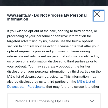
www.santa.lv -
Do Not Process My Personal
Information
If you wish to opt-out of the sale, sharing to third parties, or
processing of your personal or sensitive information for
targeted advertising by us, please use the below opt-out
section to confirm your selection. Please note that after your
opt-out request is processed you may continue seeing
interest-based ads based on personal information utilized by
us or personal information disclosed to third parties prior to
your opt-out. You may separately opt-out of the further
disclosure of your personal information by third parties on the
IAB’s list of downstream participants. This information may
also be disclosed by us to third parties on the
IAB’s List of
Downstream Participants
that may further disclose it to other
third parties.
Repšes bijusī sieva pucējas kā jauna meitene un atklāj
sava lieliskā auguma noslēpumu
Personal Data Processing Opt Outs