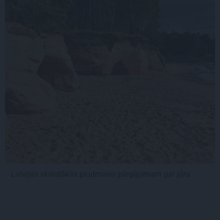
Latvijas skaistākās pludmales pārgājienam gar jūru