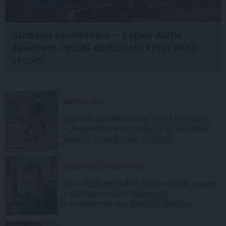
Sudraba ekonomika – kāpēc darba
devējiem vecāki darbinieki kļūst vitāli
svarīgi
MOTOCIKLI
Goblina aizraujošākie moto maršruti
– leģendārais instruktors Ģirts Vilnis
iesaka, kurp doties šovasar
STARPVALSTU ATTIEC...
«Ja atzīstam lietas, kādas tās ir, esam
kaili lauka vidū.» Gabrieļus
Landsberģis par Baltijas drošību