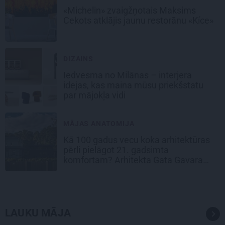
«Michelin» zvaigžņotais Maksims
Cekots atklājis jaunu restorānu «Kíce»
DIZAINS
Iedvesma no Milānas – interjera
idejas, kas maina mūsu priekšstatu
par mājokļa vidi
MĀJAS ANATOMIJA
Kā 100 gadus vecu koka arhitektūras
pērli pielāgot 21. gadsimta
komfortam? Arhitekta Gata Gavara
pieredze
LAUKU MĀJA