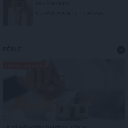
REKLĀMRAKSTS
Ceļvedis vīrietim ar lieko svaru
PĒRLE
LIKUMA LABIRINTI
Kad mīlestība beidzas, sākas