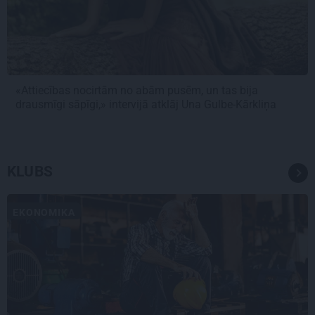
«Attiecības nocirtām no abām pusēm, un tas bija
drausmīgi sāpīgi,» intervijā atklāj Una Gulbe-Kārkliņa
KLUBS
EKONOMIKA