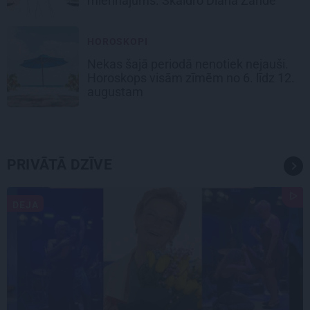
mierinājums. Skaidro Diāna Zande
HOROSKOPI
Nekas šajā periodā nenotiek nejauši.
Horoskops visām zīmēm no 6. līdz 12.
augustam
PRIVĀTĀ DZĪVE
DEJA