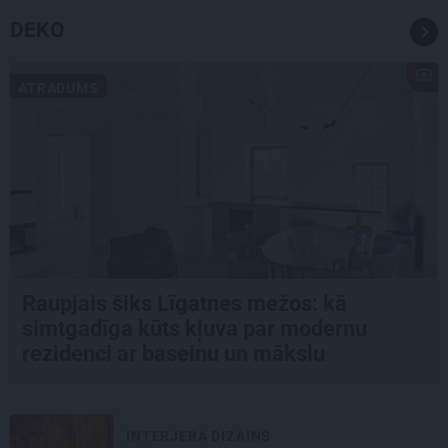
DEKO
ATRADUMS
Raupjais šiks Līgatnes mežos: kā
simtgadīga kūts kļuva par modernu
rezidenci ar baseinu un mākslu
INTERJERA DIZAINS