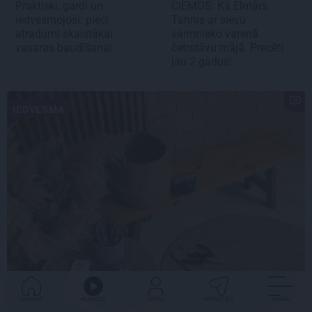
Praktiski, gardi un
CIEMOS:
Kā Elmārs
iedvesmojoši: pieci
Tannis ar sievu
atradumi skaistākai
saimnieko varenā
vasaras baudīšanai
četrstāvu mājā.
Precēti
jau 2 gadus!
IEDVESMA
GALVENĀ
KLAUSIES
IENĀC
PADALĪTIES
VAIRĀK