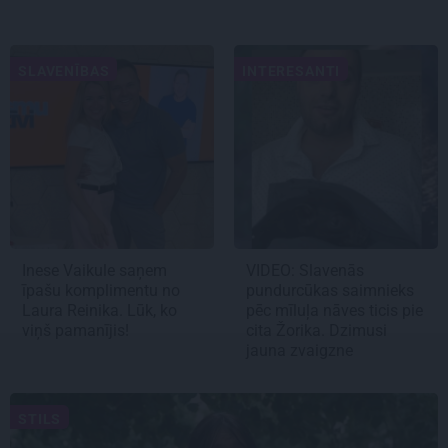
SLAVENĪBAS
INTERESANTI
Inese Vaikule saņem
VIDEO: Slavenās
īpašu komplimentu no
pundurcūkas saimnieks
Laura Reinika. Lūk, ko
pēc mīluļa nāves ticis pie
viņš pamanījis!
cita Žorika. Dzimusi
jauna zvaigzne
STILS