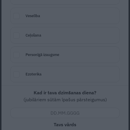
Veselība
Augļu meringas recepte
Ceļošana
Seko
Santa.lv Google
Personīgā izaugsme
Vidēja
Lēti
2
Ezoterika
Nav vērtējuma
Kad ir tava dzimšanas diena?
(jubilāriem sūtām īpašus pārsteigumus)
Franču konditorijas klasika ar augļiem.
Tavs vārds