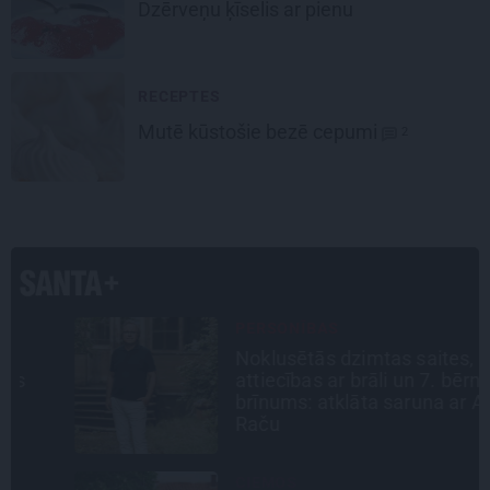
Dzērveņu ķīselis
ar pienu
RECEPTES
Mutē kūstošie
bezē cepumi
2
PERSONĪBAS
Noklusētās dzimtas saites,
attiecības ar brāli un 7. bērns kā
brīnums: atklāta saruna ar Andri
Raču
CIEMOS