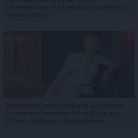
«matemātika» – kā nepalikt zaudētājos,
šķirot laulību
PIEREDZE
No mantotā zelta lombardā līdz saviem
biznesiem. Investore Baiba Blāķe par
dzīves skarbajiem pagriezieniem