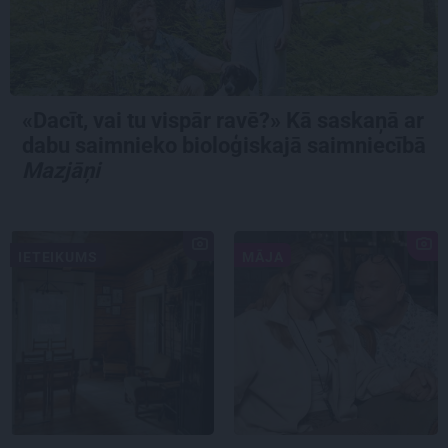
«Dacīt, vai tu vispār ravē?» Kā saskaņā ar
dabu saimnieko bioloģiskajā saimniecībā
Mazjāņi
IETEIKUMS
MĀJA