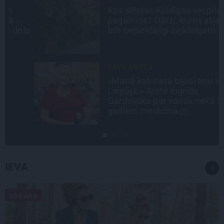
Kas slēpjas Kuldīgas vecpilsētas
pagalmos? Dārzi, kuros atļauts
la
būt nepieklājīgi ziņkārīgam
TAVS ĀRSTS
«Manā kabinetā bijusi teju visa
Liepāja.» Ārste Ingrīda
Gardovska par vairāk nekā 50
gadiem medicīnā
IEVA
VASARA