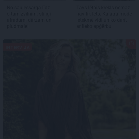
No saulessarga līdz
Tavs lētais krekls nemaz
ērtam zvilnim: stilīgi
nav tik lēts. Kā ātrā mode
atradumi dārzam un
ietekmē vidi un ko darīt
pludmalei
ar lieko apģērbu
INTERVIJA