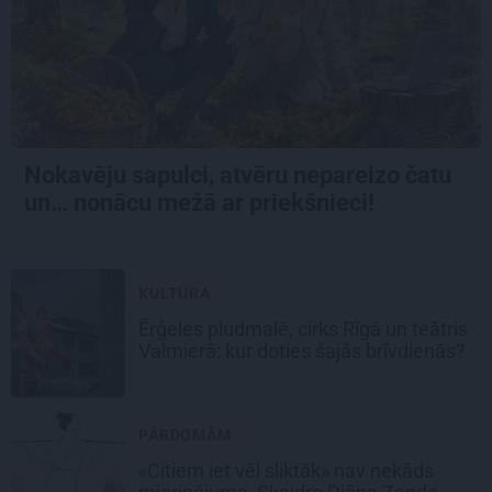
Nokavēju sapulci, atvēru nepareizo čatu
un… nonācu mežā ar priekšnieci!
KULTŪRA
Ērģeles pludmalē, cirks Rīgā un teātris
Valmierā: kur doties šajās brīvdienās?
PĀRDOMĀM
«Citiem iet vēl sliktāk» nav nekāds