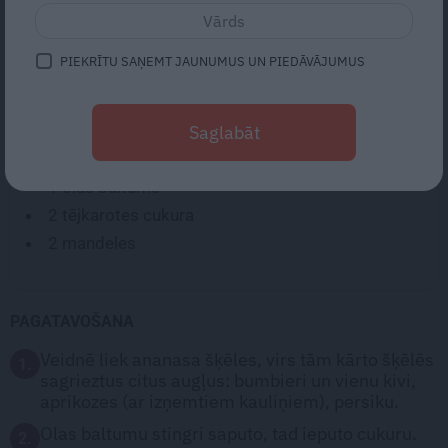
SASTĀVDAĻAS:
2
šķēles ananasa
PIEKRĪTU SAŅEMT JAUNUMUS UN PIEDĀVĀJUMUS
1
bumbieris
puse persika
Saglabāt
2
aprikozes
2
nelieli kivi
1
olas baltums
2 tējkarotes
cukura
2
mandeles
PAGATAVOŠANA
Veidnē liek ananasa šķēles, virs tām kārto šķēlēs
1.
sagrieztus citus augļus: bumbieri un vienu kivi,
aprikozes (ar izņemtiem kauliņiem), persiku.
Olas baltumu stingri saputo, tad ieputo cukuru.
2.