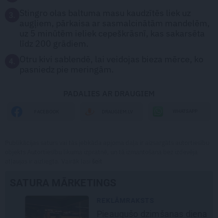
Stingro olas baltuma masu kaudzītēs liek uz
3.
augļiem, pārkaisa ar sasmalcinātām mandelēm,
uz 5 minūtēm ieliek cepeškrāsnī, kas sakarsēta
līdz 200 grādiem.
Otru kivi sablendē, lai veidojas bieza mērce, ko
4.
pasniedz pie meringām.
PADALIES AR DRAUGIEM
WHATSAPP
FACEBOOK
DRAUGIEM.LV
Publikācijas saturs vai tās jebkāda apjoma daļa ir aizsargāts autortiesību
objekts Autortiesību likuma izpratnē, un tā izmantošana bez izdevēja
atļaujas ir aizliegta. Vairāk lasi
šeit
SATURA MĀRKETINGS
REKLĀMRAKSTS
Pieaugušo dzimšanas diena