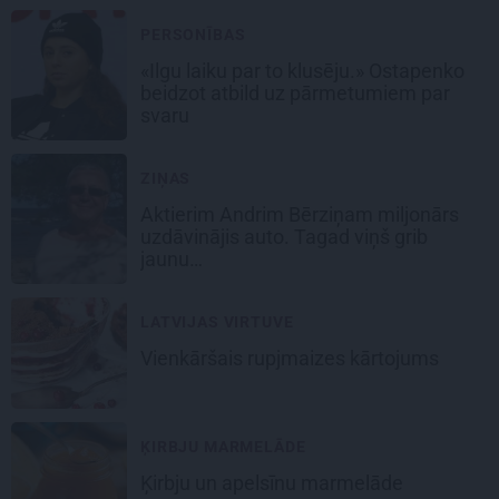
PERSONĪBAS
«Ilgu laiku par to klusēju.» Ostapenko
beidzot atbild uz pārmetumiem par
svaru
ZIŅAS
Aktierim Andrim Bērziņam miljonārs
uzdāvinājis auto. Tagad viņš grib
jaunu…
LATVIJAS VIRTUVE
Vienkāršais
rupjmaizes kārtojums
ĶIRBJU MARMELĀDE
Ķirbju
un apelsīnu marmelāde