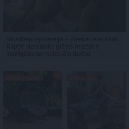
Mūsdienu epidēmija – pieskārienu bads.
Kāpēc platonisks glāsts reizēm ir
svarīgāks par seksuālu tuvību
ATPŪTA VASARĀ
KOPĀ ZAĻĀK