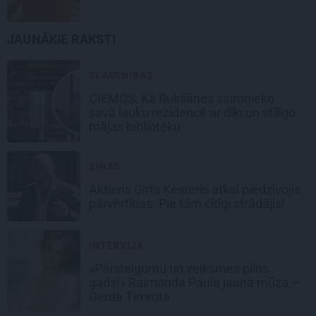
JAUNĀKIE RAKSTI
SLAVENĪBAS
CIEMOS: Kā Rukšānes saimnieko
savā lauku rezidencē ar dīķi un stilīgo
mājas bibliotēku
ZIŅAS
Aktieris Ģirts Ķesteris atkal piedzīvojis
pārvērtības. Pie tām cītīgi strādājis!
INTERVIJA
«Pārsteigumu un veiksmes pilns
gads!» Raimonda Paula jaunā mūza –
Gerda Timrota