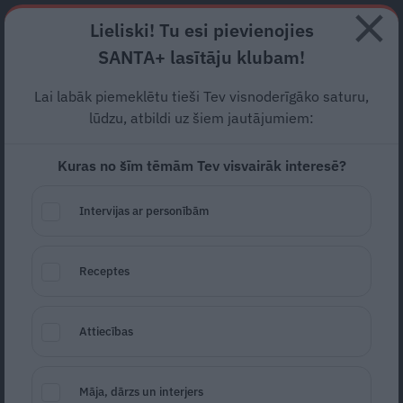
Abonē
Lieliski! Tu esi pievienojies
SANTA+ lasītāju klubam!
RECEPTES
NODERĪGI
JAUNĀKAIS
POPULĀRĀKAIS
Lai labāk piemeklētu tieši Tev visnoderīgāko saturu,
lūdzu, atbildi uz šiem jautājumiem:
Kuras no šīm tēmām Tev visvairāk interesē?
Augļu meringas
Intervijas ar personībām
31.01.2018
Receptes
Attiecības
Māja, dārzs un interjers