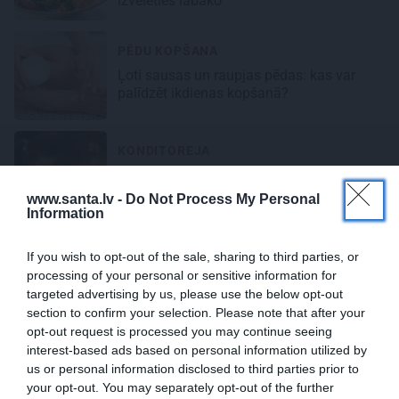
izvēlēties labāko
PĒDU KOPŠANA
Ļoti sausas un raupjas pēdas: kas var
palīdzēt ikdienas kopšanā?
KONDITOREJA
Alkalizētu vai dabīgu? Kā izvēlēties
kakao kūkām un citiem gardumiem
www.santa.lv -
Do Not Process My Personal
Information
NO IZDEVUMA
If you wish to opt-out of the sale, sharing to third parties, or
Pērle nr03/2026
processing of your personal or sensitive information for
targeted advertising by us, please use the below opt-out
Abonēt drukāto
section to confirm your selection. Please note that after your
opt-out request is processed you may continue seeing
interest-based ads based on personal information utilized by
us or personal information disclosed to third parties prior to
Populāri raksti
your opt-out. You may separately opt-out of the further