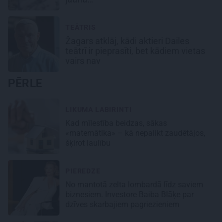
TEĀTRIS
Žagars atklāj, kādi aktieri Dailes
teātrī ir pieprasīti, bet kādiem vietas
vairs nav
PĒRLE
LIKUMA LABIRINTI
Kad mīlestība beidzas, sākas
«matemātika» – kā nepalikt zaudētājos,
šķirot laulību
PIEREDZE
No mantotā zelta lombardā līdz saviem
biznesiem. Investore Baiba Blāķe par
dzīves skarbajiem pagriezieniem