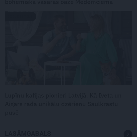
bohēmiska vasaras oāze Medemciemā
DZĪVESSTILS
Lupīnu kafijas pionieri Latvijā. Kā Iveta un
Aigars rada unikālu dzērienu Saulkrastu
pusē
LASĀMGABALS