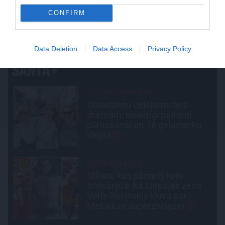
CONFIRM
PERSONISKS STĀSTS
Diāna Zande: «Man nav kauns atzīt, ka biju
attiecībās, kurās ļāvu sevi sist»
Data Deletion
Data Access
Privacy Policy
CIEMOS
Kas slēpjas Kuldīgas
vecpilsētas pagalmos? Dārzi,
kuros atļauts būt nepieklājīgi
ziņkārīgam
TAVS ĀRSTS
«Manā kabinetā bijusi teju visa
Liepāja.» Ārste Ingrīda
Gardovska par vairāk nekā 50
gadiem medicīnā