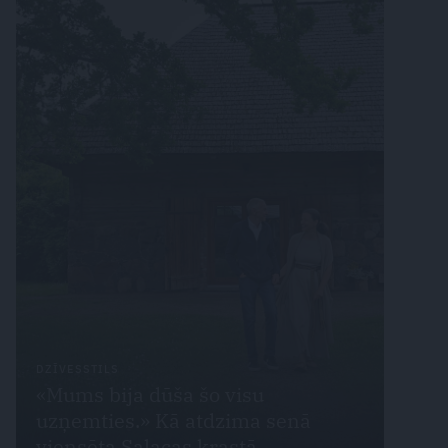
DZĪVESSTILS
«Mums bija dūša šo visu
uzņemties.» Kā atdzima senā
viensēta Salacas krastā