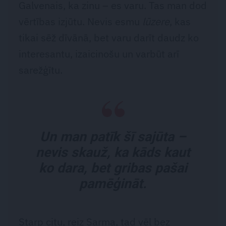
Galvenais, ka zinu – es varu. Tas man dod
vērtības izjūtu. Nevis esmu
lūzere
, kas
tikai sēž dīvānā, bet varu darīt daudz ko
interesantu, izaicinošu un varbūt arī
sarežģītu.
Un man patīk šī sajūta –
nevis skauž, ka kāds kaut
ko dara, bet gribas pašai
pamēģināt.
Starp citu, reiz Sarma, tad vēl bez