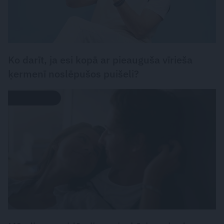
Ko darīt, ja esi kopā ar pieauguša vīrieša
ķermenī noslēpušos puišeli?
PSIHOLOĢIJA