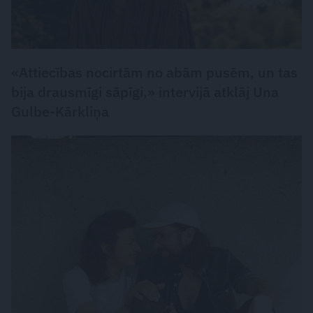
«Attiecības nocirtām no abām pusēm, un tas
bija drausmīgi sāpīgi,» intervijā atklāj Una
Gulbe-Kārkliņa