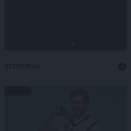
ATRADUMS
Virziens – jūra: Lauderu
ģimenes bezbēdīgi laiskā
miera osta Pūrciemā
ATTIECĪBAS
ATTIECĪBAS