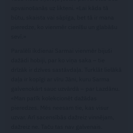
apvainošanās uz likteni. «Lai kāda tā
būtu, skaista vai sāpīga, bet tā ir mana
pieredze, ko vienmēr cienīšu un glabāšu
sevī.»
Paralēli ikdienai Sarmai vienmēr bijuši
dažādi hobiji, par ko viņa saka – tie
drīzāk ir dzīves sastāvdaļa. Turklāt lielākā
daļa ir kopīgi ar vīru Jāni, kuru Sarma
galvenokārt sauc uzvārdā – par Lazdānu.
«Man patīk kolekcionēt dažādas
pieredzes. Mēs neesam tie, kas visur
uzvar. Arī sacensībās dažreiz vinnējam,
dažreiz ne. Taču tas nav galvenais.