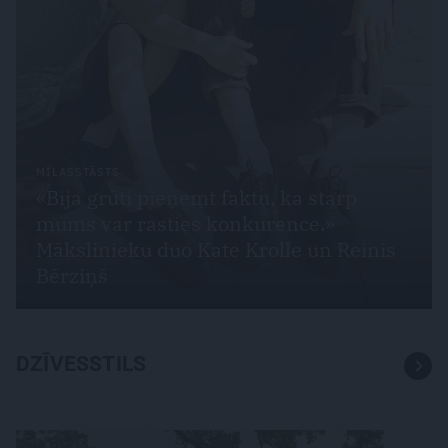
MĪLASSTĀSTS
«Bija grūti pieņemt faktu, ka starp
mums var rasties konkurence.»
Mākslinieku duo Kate Krolle un Reinis
Bērziņš
DZĪVESSTILS