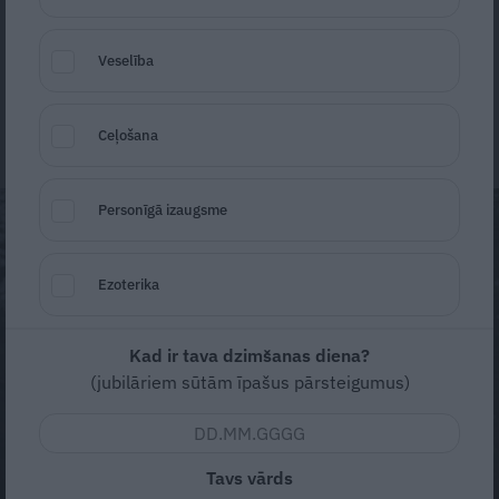
SARMA NOVICĀNE-LAZDĀNE (51) tam ir
visīstākais pierādījums.
Veselība
Dana Sinkeviča
19. jūnijs
Ceļošana
Personīgā izaugsme
Ezoterika
Kad ir tava dzimšanas diena?
(jubilāriem sūtām īpašus pārsteigumus)
Tavs vārds