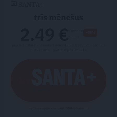
SANTA+
trīs mēnešus
2.49 €
/ mēnesī
−58%
5.95 €
pirmie 3 mēneši · nākamie 3 maksājumi 3.99€ /mēn · pēc tam
5.95 €/ mēn. ·
pārtrauc jebkurā laikā
Abonēt
→
SANTA+
Droša apmaksa · jau
6 500
+
abonentu