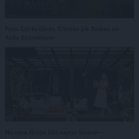
Foto: Izjūtu dārzs. Ciemos pie Baibas un
Anša Birzniekiem
DZĪVESSTILS
No veca šķūņa līdz sapņu terasei –