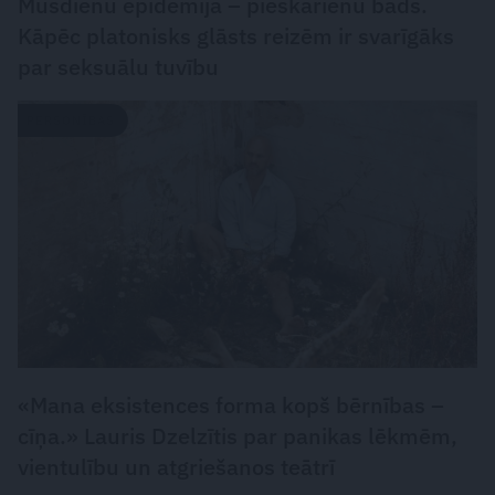
Mūsdienu epidēmija – pieskārienu bads.
Kāpēc platonisks glāsts reizēm ir svarīgāks
par seksuālu tuvību
PERSONĪBAS
«Mana eksistences forma kopš bērnības –
cīņa.» Lauris Dzelzītis par panikas lēkmēm,
vientulību un atgriešanos teātrī