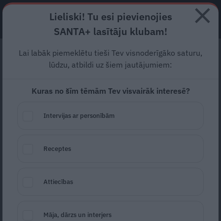
Lieliski! Tu esi pievienojies
ABONĒ
SANTA+ lasītāju klubam!
Lai labāk piemeklētu tieši Tev visnoderīgāko saturu,
Dzīves kolekcionāre
lūdzu, atbildi uz šiem jautājumiem:
Sarma Novicāne-Lazdāne.
Kuras no šīm tēmām Tev visvairāk interesē?
Par dejām, močiem un
mākslu dzīvot ar pilnu
Intervijas ar personībām
jaudu pēc 50
Receptes
Ilgi domāju, kā noformulēt, par ko ir šis
raksts. Un secināju – tas ir par to, kā dzīvot
Attiecības
forši un aizrautīgi arī pēc 50 gadu vecuma.
Jo varbūt tikai tad sākas pats labākais?
Māja, dārzs un interjers