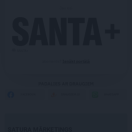
Jau esi
SANTA+
abonents?
Ienākt portālā
PADALIES AR DRAUGIEM
WHATSAPP
FACEBOOK
DRAUGIEM.LV
SATURA MĀRKETINGS