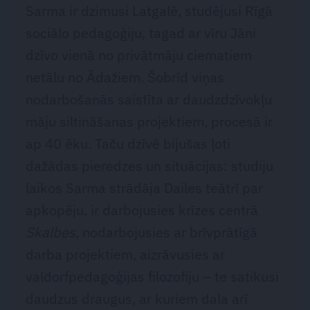
Sarma ir dzimusi Latgalē, studējusi Rīgā
sociālo pedagoģiju, tagad ar vīru Jāni
dzīvo vienā no privātmāju ciematiem
netālu no Ādažiem. Šobrīd viņas
nodarbošanās saistīta ar daudzdzīvokļu
māju siltināšanas projektiem, procesā ir
ap 40 ēku. Taču dzīvē bijušas ļoti
dažādas pieredzes un situācijas: studiju
laikos Sarma strādāja Dailes teātrī par
apkopēju, ir darbojusies krīzes centrā
Skalbes
, nodarbojusies ar brīvprātīgā
darba projektiem, aizrāvusies ar
valdorfpedagoģijas filozofiju – te satikusi
daudzus draugus, ar kuriem dala arī