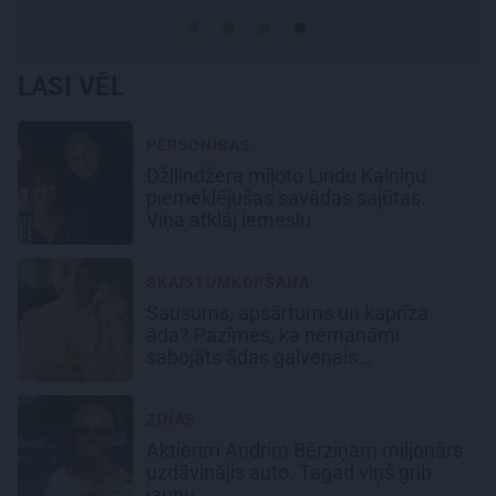
LASI VĒL
PERSONĪBAS
Džilindžera mīļoto Lindu Kalniņu
piemeklējušas savādas sajūtas.
Viņa atklāj iemeslu
SKAISTUMKOPŠANA
Sausums, apsārtums un kaprīza
āda? Pazīmes, ka nemanāmi
sabojāts ādas galvenais
aizsargvairogs
ZIŅAS
Aktierim Andrim Bērziņam miljonārs
uzdāvinājis auto. Tagad viņš grib
jaunu…