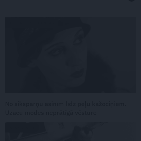
VĒSTURE UN LEĢENDAS
No sikspārņu asinīm līdz peļu kažociņiem.
Uzacu modes neprātīgā vēsture
LASĀMGABALS