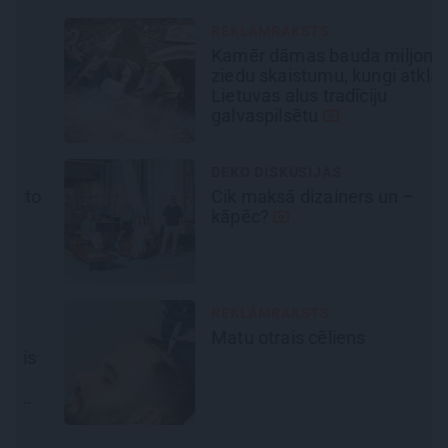
REKLĀMRAKSTS
Kamēr dāmas bauda miljoniem
ziedu skaistumu, kungi atklāj
Lietuvas alus tradīciju
galvaspilsētu
DEKO DISKUSIJAS
o
Cik maksā dizainers un –
kāpēc?
REKLĀMRAKSTS
Matu otrais cēliens