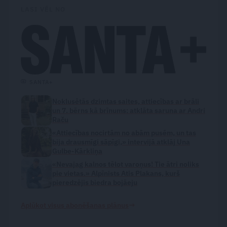
LASI VĒL NO
SANTA+
Noklusētās dzimtas saites, attiecības ar brāli
un 7. bērns kā brīnums: atklāta saruna ar Andri
Raču
«Attiecības nocirtām no abām pusēm, un tas
bija drausmīgi sāpīgi,» intervijā atklāj Una
Gulbe-Kārkliņa
«Nevajag kalnos tēlot varoņus! Tie ātri noliks
pie vietas.» Alpīnists Atis Plakans, kurš
pieredzējis biedra bojāeju
→
Aplūkot visus abonēšanas plānus