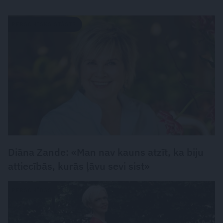
PERSONISKS STĀSTS
Diāna Zande: «Man nav kauns atzīt, ka biju
attiecībās, kurās ļāvu sevi sist»
PERSONĪBAS