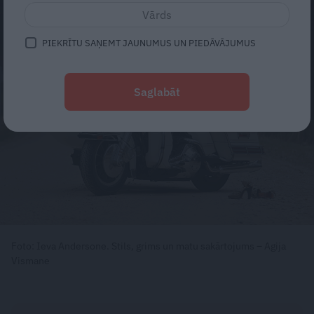
PIEKRĪTU SAŅEMT JAUNUMUS UN PIEDĀVĀJUMUS
Saglabāt
Foto: Ieva Andersone. Stils, grims un matu sakārtojums – Agija
Vismane