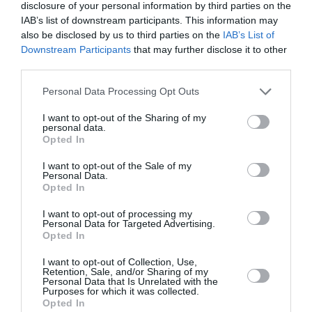
disclosure of your personal information by third parties on the
«Attiecības nocirtām no abām pusēm, un tas
IAB’s list of downstream participants. This information may
INTERVIJA
also be disclosed by us to third parties on the
IAB’s List of
bija drausmīgi sāpīgi,» intervijā atklāj Una
Downstream Participants
that may further disclose it to other
Gulbe-Kārkliņa
third parties.
Personal Data Processing Opt Outs
SLAVENĪBAS
«Es nebūšu slavena aktiera mīļākā!» Kāda
I want to opt-out of the Sharing of my
patiesībā bija laulības dzīve ar spītīgo
personal data.
Opted In
Leonīdu Grabovski
I want to opt-out of the Sale of my
Personal Data.
SLAVENĪBAS
Opted In
«Aizliegtais auglis bija salds.» Viktors
Zemgals atklāj patiesību par «Magnolijas
I want to opt-out of processing my
Personal Data for Targeted Advertising.
ziedu» un «Eolikas» neprātīgo slavu
Opted In
I want to opt-out of Collection, Use,
Retention, Sale, and/or Sharing of my
PERSONĪBAS
Evelīnas Ķimenes īstā dzīve: Viņš mani bieži
Personal Data that Is Unrelated with the
Purposes for which it was collected.
pazemoja, sakot, ka neesmu īpaši gudra…
Opted In