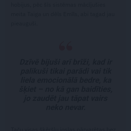
hobijus, pēc šīs sistēmas mācījušies
meita Taiga un dēls Emīls, abi tagad jau
pieauguši.
Dzīvē bijuši arī brīži, kad ir
palikuši tikai parādi vai tik
liela emocionālā bedre, ka
šķiet – no kā gan baidīties,
jo zaudēt jau tāpat vairs
neko nevar.
Taču visas šķēršļu joslas pārvarētas bez