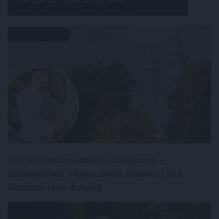
LATVIJAS PĒRLES
FOTO: Klostera dzīves noslēpumi –
ielūkojamies Viļānu Svētā Alberta Lielā
klostera tēvu ikdienā
CIEMOS