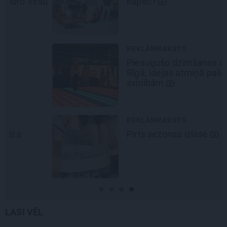
šu
kāpēc?
REKLĀMRAKSTS
Pieaugušo dzimšanas diena
Rīgā, idejas atmiņā paliekošām
svinībām
REKLĀMRAKSTS
Pirts sezonas izlase
LASI VĒL