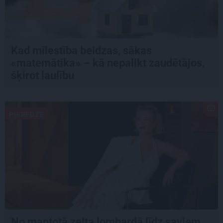
Kad mīlestība beidzas, sākas
«matemātika» – kā nepalikt zaudētājos,
šķirot laulību
PIEREDZE
No mantotā zelta lombardā līdz saviem