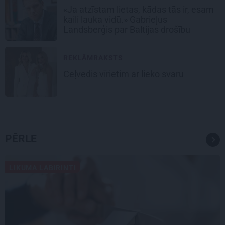
«Ja atzīstam lietas, kādas tās ir, esam
kaili lauka vidū.» Gabrieļus
Landsberģis par Baltijas drošību
REKLĀMRAKSTS
Ceļvedis vīrietim ar lieko svaru
PĒRLE
LIKUMA LABIRINTI