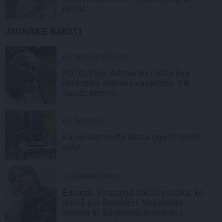
jaunu…
JAUNĀKIE RAKSTI
PIEMIŅAS STĀSTS
FOTO:
Vijas Artmanes meita
ļauj
ielūkoties aktrises vasarnīcā. Tik
daudz atmiņu…
KĀ PAREIZI?
Kā nelaist postā dārza ogas? Spied
sulu!
ŠLĀGERMŪZIKA
Edvards Strazdiņš atklāti pasaka, ko
domā par Bumbieri. Neparasta
saruna ar šlāgermūzikas princi