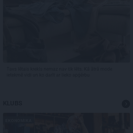
Tavs lētais krekls nemaz nav tik lēts. Kā ātrā mode
ietekmē vidi un ko darīt ar lieko apģērbu
KLUBS
EKONOMIKA