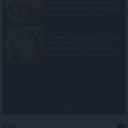
līmeni mēdz ievest jau komā.»
n
Madara un Gatis par dzīvi ar dēla
diabētu
INTERVIJA
s
Tumši samtaina balss un
tērauda mugurkauls. Raimonda
Paula jaunā mūza – Gerda
Timrota
INTERVIJA
«Nevajag kalnos tēlot varoņus!
Tie ātri noliks pie vietas.»
Alpīnists Atis Plakans, kurš
pieredzējis biedra bojāeju
IEVA