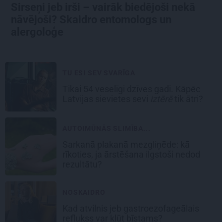
Sirseņi jeb irši – vairāk biedējoši nekā
nāvējoši? Skaidro entomologs un
alergoloģe
TU ESI SEV SVARĪGA
Tikai 54 veselīgi dzīves gadi. Kāpēc
Latvijas sievietes sevi
iztērē
tik ātri?
AUTOIMŪNĀS SLIMĪBA...
Sarkanā plakanā mezgliņēde: kā
rīkoties, ja ārstēšana ilgstoši nedod
rezultātu?
NOSKAIDRO
Kad atvilnis jeb gastroezofageālais
reflukss var kļūt bīstams?