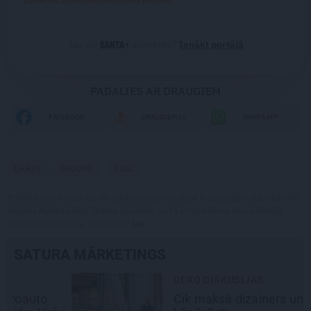
Jau esi
abonents?
Ienākt portālā
PADALIES AR DRAUGIEM
FACEBOOK
DRAUGIEM.LV
WHATSAPP
DĀRZS
PADOMI
AUGI
Publikācijas saturs vai tās jebkāda apjoma daļa ir aizsargāts autortiesību
objekts Autortiesību likuma izpratnē, un tā izmantošana bez izdevēja
atļaujas ir aizliegta. Vairāk lasi
šeit
SATURA MĀRKETINGS
DEKO DISKUSIJAS
Cik maksā dizainers un –