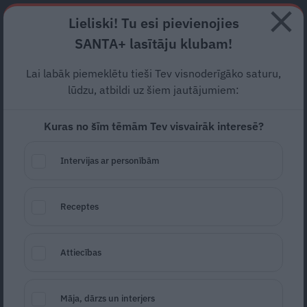
Abonē
Lieliski! Tu esi pievienojies
SANTA+ lasītāju klubam!
RECEPTES
NODERĪGI
JAUNĀKAIS
POPULĀRĀKAIS
Lai labāk piemeklētu tieši Tev visnoderīgāko saturu,
Ko pēc bargās ziemas vēl
lūdzu, atbildi uz šiem jautājumiem:
var glābt un kas jāizmet?
Kuras no šīm tēmām Tev visvairāk interesē?
Ekspertes padomi dārza
Intervijas ar personībām
revīzijai jūlijā
DĀRZS
05.07.2026
Receptes
Ilze Grāvīte
Attiecības
Māja, dārzs un interjers