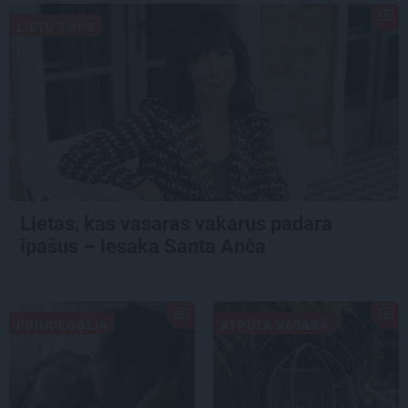
LIETU TOPS
Lietas, kas vasaras vakarus padara
īpašus – iesaka Santa Anča
PSIHOLOĢIJA
ATPŪTA VASARĀ