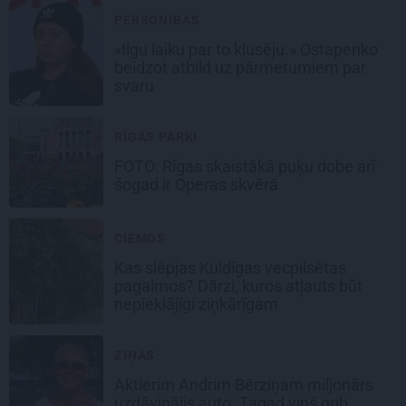
PERSONĪBAS
«Ilgu laiku par to klusēju.» Ostapenko
beidzot atbild uz pārmetumiem par
svaru
RĪGAS PARKI
FOTO: Rīgas skaistākā puķu dobe arī
šogad ir Operas skvērā
CIEMOS
Kas slēpjas Kuldīgas vecpilsētas
pagalmos? Dārzi, kuros atļauts būt
nepieklājīgi ziņkārīgam
ZIŅAS
Aktierim Andrim Bērziņam miljonārs
uzdāvinājis auto. Tagad viņš grib