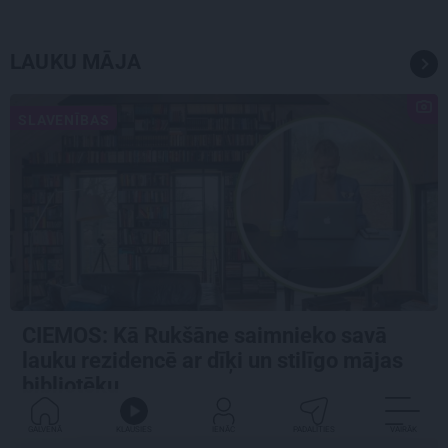
LAUKU MĀJA
SLAVENĪBAS
CIEMOS: Kā Rukšāne saimnieko savā
lauku rezidencē ar dīķi un stilīgo mājas
bibliotēku
GALVENĀ
KLAUSIES
IENĀC
PADALĪTIES
VAIRĀK