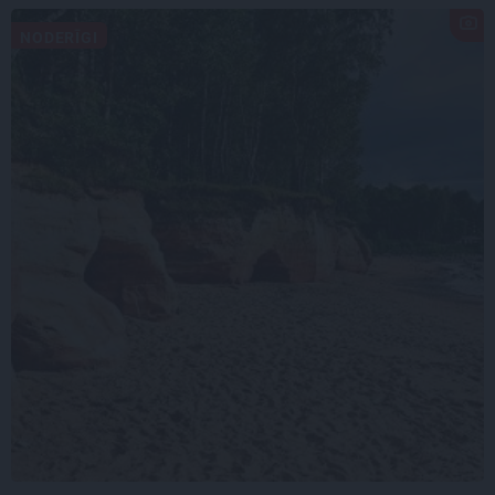
NODERĪGI