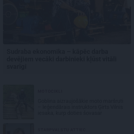
Sudraba ekonomika – kāpēc darba
devējiem vecāki darbinieki kļūst vitāli
svarīgi
MOTOCIKLI
Goblina aizraujošākie moto maršruti
– leģendārais instruktors Ģirts Vilnis
iesaka, kurp doties šovasar
STARPVALSTU ATTIEC...