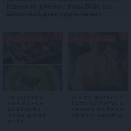
biznesiem. Investore Baiba Blāķe par
dzīves skarbajiem pagriezieniem
APCEĻO LATVIJU
SKAISTUMKOPŠANA
Latvijas gardākās
Sausums, apsārtums un
pieturvietas – kur
kaprīza āda? Pazīmes, ka
palutināt garšas
nemanāmi sabojāts ādas
kārpiņas, apceļojot
galvenais aizsargvairogs
novadus