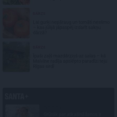
DĀRZS
Lai gurķi nepāraug un tomāti neslimo
– kas jūlijā jāpaspēj izdarīt sakņu
dārzā?
DĀRZS
Īpaši zaļš mazdārziņš uz salas – kā
Malvīne radīja apslēpto paradīzi teju
Rīgas sirdī
STIPRAIS STĀSTS
«Bērnus ar tik augstu cukura