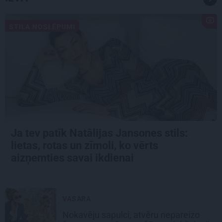
STILA NOSLĒPUMI
Ja tev patīk Natālijas Jansones stils:
lietas, rotas un zīmoli, ko vērts
aizņemties savai ikdienai
VASARA
Nokavēju sapulci, atvēru nepareizo