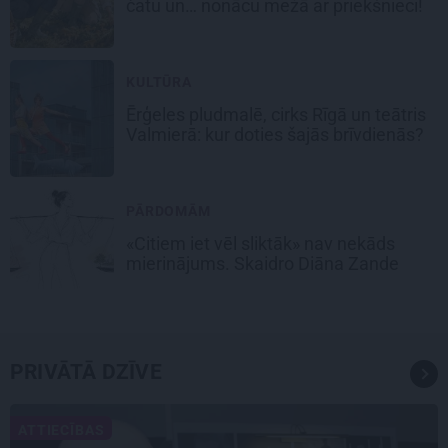
čatu un… nonācu mežā ar priekšnieci!
KULTŪRA
Ērģeles pludmalē, cirks Rīgā un teātris
Valmierā: kur doties šajās brīvdienās?
PĀRDOMĀM
«Citiem iet vēl sliktāk» nav nekāds
mierinājums. Skaidro Diāna Zande
PRIVĀTĀ DZĪVE
ATTIECĪBAS