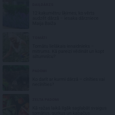
DAIĻDĀRZS
12 kaķumētru šķirnes, ko vērts
audzēt dārzā – iesaka dārzniece
Maija Baiža
TOMĀTI
Tomātu lielākais ienaidnieks –
mitrums. Kā pareizi vēdināt un kopt
siltumnīcu?
PADOMI
Ko darīt ar kurmi dārzā – cīnīties vai
necīnīties?
ZELTA PADOMI
Kā ražas laikā
ilgāk saglabāt svaigus
tomātus, gurķus un kabačus