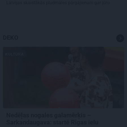
Latvijas skaistākās pludmales pārgājienam gar jūru
DEKO
KULTŪRA
Nedēļas nogales galamērķis –
Sarkandaugava: startē Rīgas ielu