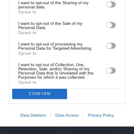
I want to opt-out of the Sharing of my
personal data.
Opted In
FOTO: Ļaudis atvadās no mūžībā
I want to opt-out of the Sale of my
aizsauktā narkologa Jāņa Strazdiņa
Personal Data.
Opted In
I want to opt-out of processing my
Personal Data for Targeted Advertising.
Opted In
PIEMIŅA
ZIŅAS
I want to opt-out of Collection, Use,
Retention, Sale, and/or Sharing of my
Personal Data that Is Unrelated with the
Purposes for which it was collected.
Opted In
CONFIRM
«Viņa gatavojās pārejai.»
FOTO: Šīs skaistules
Data Deletion
Data Access
Privacy Policy
Slavenās folkloristes
priekšā noliecās pat
meita atceras Helmī
operzvaigznes Kristīne
Staltes dzīves izskaņu
Opolais un Plasido