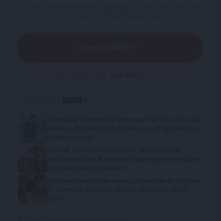
pirmie 3 mēneši · nākamie 3 maksājumi 3.99€ /mēn · pēc tam
5.95 €/ mēn. ·
pārtrauc jebkurā laikā
Abonēt
→
Droša apmaksa · jau
6 500
+
abonentu
LASI VĒL NO
«Nevajag kalnos tēlot varoņus! Tie ātri noliks pie
vietas.» Alpīnists Atis Plakans, kurš pieredzējis
biedra bojāeju
Grūtāk par atkailināšanos ir pieņemt sevi.
Aktrise Katrīna Kreile par depresiju, mobingu un
ceļu līdz lielajām lomām
Noklusētās dzimtas saites, attiecības ar brāli un
7. bērns kā brīnums: atklāta saruna ar Andri
Raču
→
Aplūkot visus abonēšanas plānus