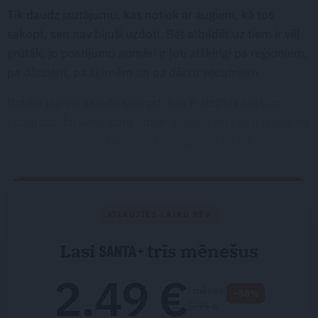
Tik daudz jautājumu, kas notiek ar augiem, kā tos
sakopt, sen nav bijuši uzdoti. Bet atbildēt uz tiem ir vēl
grūtāk, jo postījumu apmēri ir ļoti atšķirīgi pa reģioniem,
pa dārziem, pa šķirnēm un pa dārzu vecumiem.
Bet nu jau var skaidri saprast, kas ir aizgājis bojā un
jārauj ārā, lai vietu dotu citam augam, vai kas ir jāapgriež
līdz veselajiem audiem un jāataudzē no jauna.
ATĻAUJIES LAIKU SEV
Lasi
trīs mēnešus
2.49 €
/ mēnesī
−58%
5.95 €