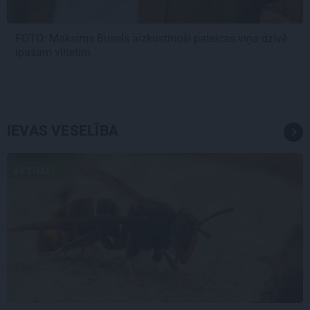
FOTO: Maksims Busels aizkustinoši pateicas viņa dzīvē
īpašam vīrietim
IEVAS VESELĪBA
AKTUĀLI