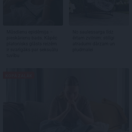
Mūsdienu epidēmija –
No saulessarga līdz
pieskārienu bads. Kāpēc
ērtam zvilnim: stilīgi
platonisks glāsts reizēm
atradumi dārzam un
ir svarīgāks par seksuālu
pludmalei
tuvību
KOPĀ ZAĻĀK