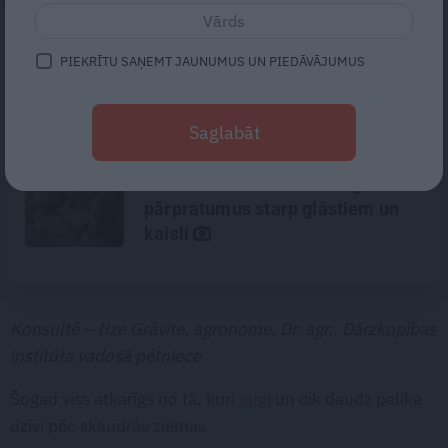
Traumatoloģe ortopēde Breide:
PIEKRĪTU SAŅEMT JAUNUMUS UN PIEDĀVĀJUMUS
Plecs ir kā sieviete – tam patīk,
ka apčubina, pastrādā ar viņu,
padarbojas, pavingro
Saglabāt
Gribu tikai mīļi apskaut, bet viņš
– kaut ko vairāk. Kā izbeigt
pārpratumus starp glāstiem un
kaisli
Konsultē – Ilze Grāvīte, agronome, Dr. agr., Dārzkopības
institūta vadošā pētniece
Šogad viss atkarīgs no tā, kuri
augi
un cik daudz palika
dzīvi pēc skaudrās ziemas.