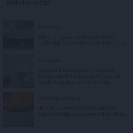
mākslas svētki
ATRADUMS
Virziens – jūra: Lauderu ģimenes
bezbēdīgi laiskā miera osta Pūrciemā
ATRADUMS
Raupjais šiks Līgatnes mežos: kā
simtgadīga kūts kļuva par modernu
rezidenci ar baseinu un mākslu
INTERJERA DIZAINS
«Michelin» zvaigžņotais Maksims
Cekots atklājis jaunu restorānu «Kíce»