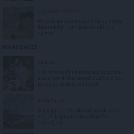
LEĢENDAS STĀSTS
Mistika un atrastie radi. Kā «Likteņa
līdumnieki» mainīja pašu aktieru
dzīves
MANS DĀRZS
CIEMOS
«Ja nerīkosiet ekskursijas, uzcelsim
skatu torni!» Kā tapusi Erzāmu ziedu
paradīze Aizkraukles pusē
KOPĀ ZAĻĀK
Vai zaļais jumts der arī senāk celtai
mājai? Ieguvumi un būtiskākie
nosacījumi