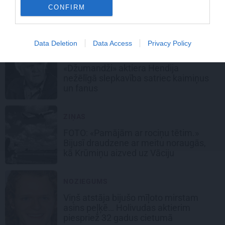
FOTO: Jaunietis vilcienā uzbrūk
CONFIRM
konduktorei un aplaupa. Meklē
aculieciniekus!
Data Deletion
Data Access
Privacy Policy
NOZIEGUMS
«Džumandži» aktiera Hendija
nežēlīgā slepkavība satriec kaimiņus
un fanus
ZIŅAS
FOTO: «Pamājām ar rociņu tētim.»
Bijusī draudzene ar meitu noraugās,
kā Krūmiņu aizved uz Vāciju
NOZIEGUMS
Viņš atstāja bijušo mīļoto mirstam
asins peļķē… Holivudas aktierim
piespriež 32 gadus cietumā