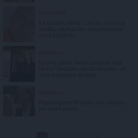
NOZIEGUMS
Kā šausmu filmā… Lietuvu satricina
mediķa slepkavība, aizturēta bijusī
sieva kultūriste
SKANDĀLS
Epstīna upure laidusi pasaulē viņa
bērnu? Pedofila «ideālā sieviete» un
citas šokējošas detaļas
SKANDĀLS
Popzvaigznes Britnijas vīrs izteicies
par viņas arestu
1
2
3
4
5