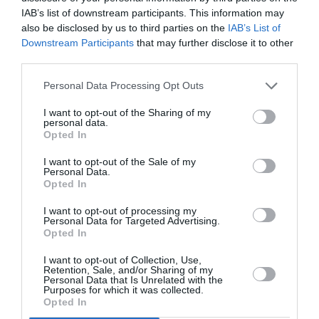
IAB’s list of downstream participants. This information may
TRAĢĒDIJA
also be disclosed by us to third parties on the
IAB’s List of
Downstream Participants
that may further disclose it to other
Mīļākā zaudējusi kājas, cietis 13
third parties.
gadus vecais dēls… Ukraiņu miljonāra
šaušalīgais slepkavības mēģinājums
Personal Data Processing Opt Outs
I want to opt-out of the Sharing of my
NOZIEGUMS
personal data.
Opted In
Viņa nozaga draudzenes vēl
nedzimušo bērnu… Baiss noziegums,
I want to opt-out of the Sale of my
kas šokēja pasauli
Personal Data.
Opted In
TRAĢĒDIJA
I want to opt-out of processing my
Personal Data for Targeted Advertising.
Radio atskaņo «Mango» īpašnieka
Opted In
nāvē vainotā dēla telefona sarunu.
Vai miljardieri nogrūda no klints?
I want to opt-out of Collection, Use,
Retention, Sale, and/or Sharing of my
Personal Data that Is Unrelated with the
Purposes for which it was collected.
NOZIEGUMS
Opted In