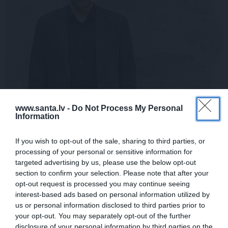
www.santa.lv -
Do Not Process My Personal
Information
If you wish to opt-out of the sale, sharing to third parties, or
processing of your personal or sensitive information for
targeted advertising by us, please use the below opt-out
section to confirm your selection. Please note that after your
Bijušais Valsts Kriminālpolicijas priekšnieks Valdis
opt-out request is processed you may continue seeing
Pumpurs:
Policijai ir divi klienti
interest-based ads based on personal information utilized by
us or personal information disclosed to third parties prior to
your opt-out. You may separately opt-out of the further
disclosure of your personal information by third parties on the