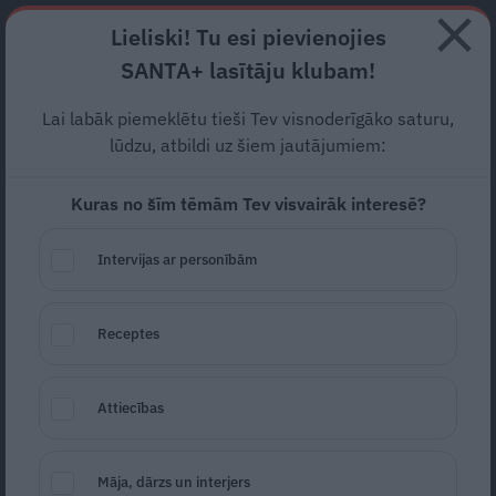
Abonē
Lieliski! Tu esi pievienojies
SANTA+ lasītāju klubam!
HOROSKOPI
TESTI
RECEPTES
NODERĪGI
JAUNĀKAIS
POPU
Lai labāk piemeklētu tieši Tev visnoderīgāko saturu,
lūdzu, atbildi uz šiem jautājumiem:
NOZIEGUMS
Kuras no šīm tēmām Tev visvairāk interesē?
NOZIEGUMS
Intervijas ar personībām
Receptes
Attiecības
FOTO: No talantīga dejotāja Latvijā par
Māja, dārzs un interjers