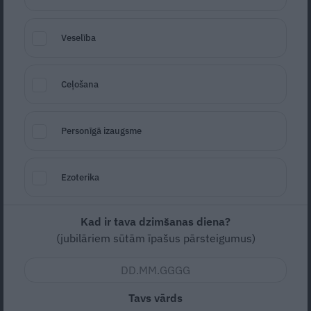
noziedznieku ASV. Atklājas «Dejo ar
zvaigzni» dalībnieka dīvainais liktenis
Veselība
SĒRU VĒSTS
Ceļošana
Personīgā izaugsme
Ezoterika
Kad ir tava dzimšanas diena?
«Izcils skolotājs un draugs…» Priekules
(jubilāriem sūtām īpašus pārsteigumus)
Ikara svētkos nežēlīgi nogalināts modes
mākslinieks Normunds Vamzis
Tavs vārds