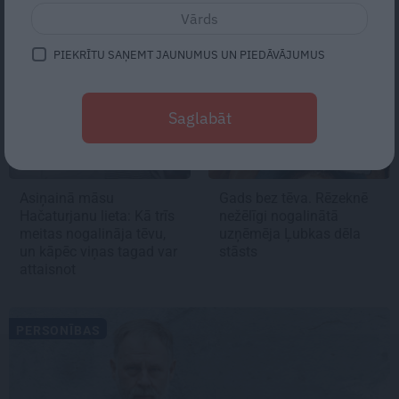
SLEPKAVĪBA
PERSONĪBAS
PIEKRĪTU SAŅEMT JAUNUMUS UN PIEDĀVĀJUMUS
Saglabāt
Asiņainā māsu
Gads bez tēva. Rēzeknē
Hačaturjanu lieta:
Kā trīs
nežēlīgi nogalinātā
meitas
nogalināja tēvu,
uzņēmēja Ļubkas dēla
un kāpēc viņas tagad var
stāsts
attaisnot
PERSONĪBAS