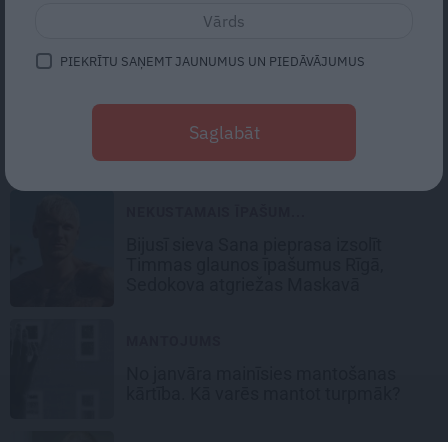
Ceplis
!
PIEKRĪTU SAŅEMT JAUNUMUS UN PIEDĀVĀJUMUS
NEKUSTAMAIS ĪPAŠUM...
Saglabāt
Vai šogad maksāsim
lielāku
nekustamā īpašuma nodokli?
NEKUSTAMAIS ĪPAŠUM...
Bijusī sieva Sana pieprasa izsolīt
Timmas glaunos īpašumus Rīgā,
Sedokova atgriežas Maskavā
MANTOJUMS
No janvāra
mainīsies
mantošanas
kārtība. Kā
varēs mantot turpmāk?