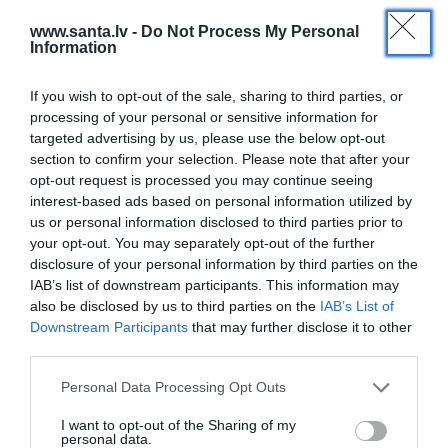
EKOLOĢIJA
www.santa.lv -
Do Not Process My Personal
Vai senioru pasivitātes dēļ kavējas
Information
daudzdzīvokļu ēku siltināšana?
If you wish to opt-out of the sale, sharing to third parties, or
processing of your personal or sensitive information for
targeted advertising by us, please use the below opt-out
section to confirm your selection. Please note that after your
opt-out request is processed you may continue seeing
NEKUSTAMAIS ĪPAŠUMS
interest-based ads based on personal information utilized by
Dzīvoklis ar defektu vai apslēptu
us or personal information disclosed to third parties prior to
vērtību? Kā saskatīt potenciālu tur,
your opt-out. You may separately opt-out of the further
kur citi redz tikai dārgu remontu
disclosure of your personal information by third parties on the
IAB’s list of downstream participants. This information may
also be disclosed by us to third parties on the
IAB’s List of
NOSKAIDRO
Downstream Participants
that may further disclose it to other
third parties.
Vidēji 2000 eiro par kvadrātmetru: kas
maksā visvairāk, būvējot privātmāju?
Personal Data Processing Opt Outs
I want to opt-out of the Sharing of my
DZĪVESSTILS
personal data.