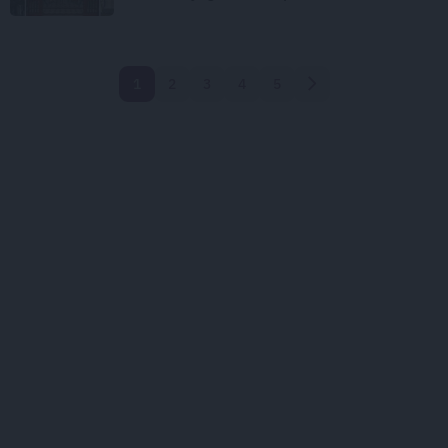
1
2
3
4
5
Nākamā