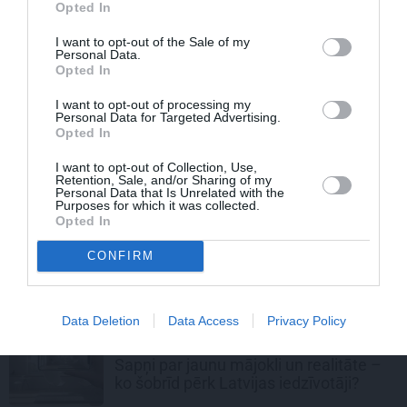
Opted In
Lauku puisis ar vērtībām. Ciemos pie
Gata Edija Kronīša, kurš savu māju
I want to opt-out of the Sale of my
sāka celt 18 gadu vecumā
Personal Data.
Opted In
DZĪVESSTILS
I want to opt-out of processing my
Personal Data for Targeted Advertising.
FOTO: Sešstūris pie jūras. Kā
Opted In
Lapmežciemā tapa stilīgā neparastās
formas
sīkmājiņa
I want to opt-out of Collection, Use,
Retention, Sale, and/or Sharing of my
Personal Data that Is Unrelated with the
Purposes for which it was collected.
NEKUSTAMAIS ĪPAŠUMS
Opted In
Latvieši pērk, bet vācieši īrē – kāpēc
CONFIRM
mājokļa iegāde mums kļuvusi par
nepieciešamību?
Data Deletion
Data Access
Privacy Policy
NEKUSTAMAIS ĪPAŠUMS
Sapņi par jaunu mājokli un realitāte –
ko šobrīd pērk Latvijas iedzīvotāji?