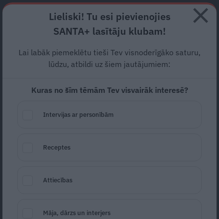
Abonē
Lieliski! Tu esi pievienojies
SANTA+ lasītāju klubam!
HOROSKOPI
TESTI
RECEPTES
NODERĪGI
JAUNĀKAIS
POPU
Lai labāk piemeklētu tieši Tev visnoderīgāko saturu,
lūdzu, atbildi uz šiem jautājumiem:
NEKUSTAMAIS ĪPAŠUMS
Kuras no šīm tēmām Tev visvairāk interesē?
Kādos mājokļos dzīvo slavenības? Kā pašam izvēlēties
savu zemes pleķīti? Noderīgi padomi, kā iegādāties,
Intervijas ar personībām
pasargāt un uzturēt nekustamo īpašumu.
MANTOJUMS
Receptes
Attiecības
Māja, dārzs un interjers