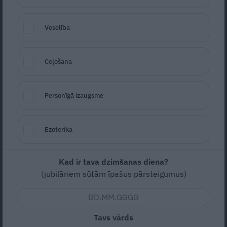
Veselība
Mantojot māju, vari mantot arī hipotekāro
kredītu – kas jāzina, lai izvairītos no
nepatīkamiem pārsteigumiem
Ceļošana
Personīgā izaugsme
MĀJA
Ezoterika
Kad ir tava dzimšanas diena?
(jubilāriem sūtām īpašus pārsteigumus)
FOTO: Kā Igo dzīvo stilīgajā īpašumā
Mežotnes pagastā. Te
uzņemta filma
Tavs vārds