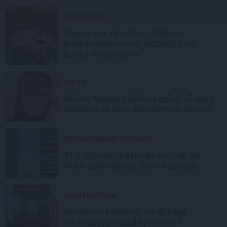
NOSKAIDRO
Sapnis par viensētu – kādiem
priekšnoteikumiem jāizpildās, lai
banka to atbalstītu
TIESA
Drāma Maijas Lūsēnas dzīvē: «Tagad
paļaujos uz sevi, draugiem un Dievu»
NEKUSTAMAIS ĪPAŠUMS
51% dzīvokļu īpašnieku nezina, vai
ēka ir apdrošināta, liecina aptauja
ARHITEKTŪRA
Iemīlēties Pēkšēnā. Kā dzīvoja
latviešu jūgendstila pionieris?