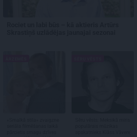
Rociet un labi būs – kā aktieris Artūrs
Skrastiņš uzlādējas jaunajai sezonai
ĀRZEMĒS
SĒRU VĒSTS
«Smalkā stila» zvaigzne
Sēru vēsts: Meksikā miris
seriāla filmēšanas laikā
populārais mūzikas
pārcietis smagu dzīves
apskatnieks Klāss Vāvere