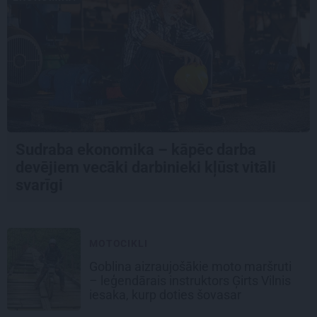
Sudraba ekonomika – kāpēc darba
devējiem vecāki darbinieki kļūst vitāli
svarīgi
MOTOCIKLI
Goblina aizraujošākie moto maršruti
– leģendārais instruktors Ģirts Vilnis
iesaka, kurp doties šovasar