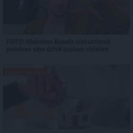
FOTO: Maksims Busels aizkustinoši
pateicas viņa dzīvē īpašam vīrietim
LIKUMA LABIRINTI