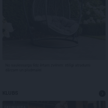
No saulessarga līdz ērtam zvilnim: stilīgi atradumi
dārzam un pludmalei
KLUBS
EKONOMIKA