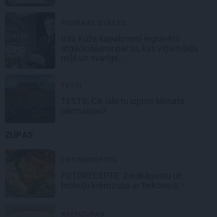
PIEMIŅAS STĀSTS
Inta Ķuža kapakmenī iegravēts
atgādinājums par to, kas viņam bijis
mīļš un svarīgs…
TESTI
TESTS: Cik labi tu izproti klimata
pārmaiņas?
ZUPAS
FOTORECEPTES
FOTORECEPTE:
Ziedkāpostu un
brokoļu
krēmzupa ar bekonu
1
KRĒMZUPAS