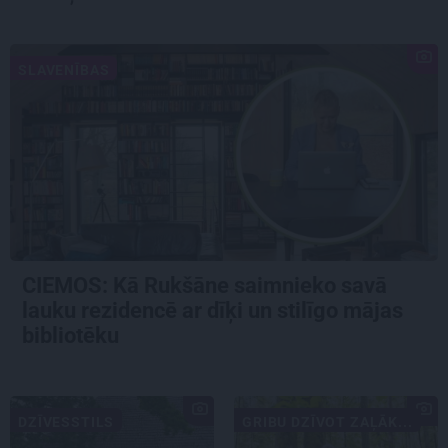
SLAVENĪBAS
CIEMOS: Kā Rukšāne saimnieko savā
lauku rezidencē ar dīķi un stilīgo mājas
bibliotēku
DZĪVESSTILS
GRIBU DZĪVOT ZAĻĀK...