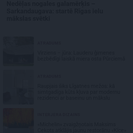
Nedēļas nogales galamērķis –
Sarkandaugava: startē Rīgas ielu
mākslas svētki
ATRADUMS
Virziens – jūra: Lauderu ģimenes
bezbēdīgi laiskā miera osta Pūrciemā
ATRADUMS
Raupjais šiks Līgatnes mežos: kā
simtgadīga kūts kļuva par modernu
rezidenci ar baseinu un mākslu
INTERJERA DIZAINS
«Michelin» zvaigžņotais Maksims
Cekots atklājis jaunu restorānu «Kíce»