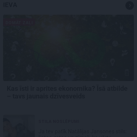
IEVA
DOMĀT ZAĻI
Kas īsti ir aprites ekonomika? Īsā atbilde
– tavs jaunais dzīvesveids
STILA NOSLĒPUMI
Ja tev patīk Natālijas Jansones stils: