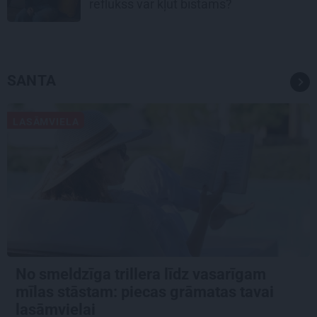
reflukss var kļūt bīstams?
SANTA
LASĀMVIELA
No smeldzīga trillera līdz vasarīgam
mīlas stāstam: piecas grāmatas tavai
lasāmvielai