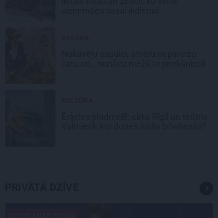
lietas, rotas un zīmoli, ko vērts
aizņemties savai ikdienai
VASARA
Nokavēju sapulci, atvēru nepareizo
čatu un… nonācu mežā ar priekšnieci!
KULTŪRA
Ērģeles pludmalē, cirks Rīgā un teātris
Valmierā: kur doties šajās brīvdienās?
PRIVĀTĀ DZĪVE
DZIMŠANAS DIENA