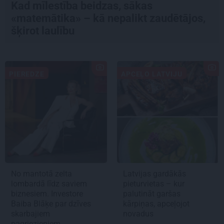
Kad mīlestība beidzas, sākas
«matemātika» – kā nepalikt zaudētājos,
šķirot laulību
PIEREDZE
APCEĻO LATVIJU
No mantotā zelta
Latvijas gardākās
lombardā līdz saviem
pieturvietas – kur
biznesiem. Investore
palutināt garšas
Baiba Blāķe par dzīves
kārpiņas, apceļojot
skarbajiem
novadus
pagriezieniem