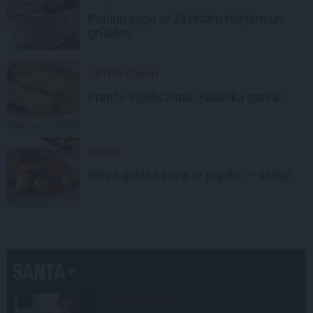
Pupiņu zupa
ar žāvētām ribiņām un
grūbām
SĀTĪGI ĒDIENI
Franču
sīpolu zupa
. Klasiska garša!
ZUPAS
Biezā
gulaša zupa
ar pupām – sātīgi!
INTERVIJA