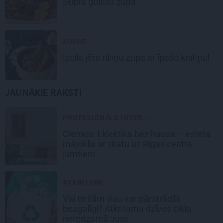
Stiprā
gulaša zupa
ZUPAS
Izcila
jēra ribiņu
zupa ar īpašo knifiņu!
JAUNĀKIE RAKSTI
PROFESIONĀLS INTER...
Ciemos: Eklektika bez haosa – estēta
mājoklis ar skatu uz Rīgas centra
jumtiem
ATKRITUMI
Vai tiešām visu var pārstrādāt
bezgalīgi? Atkritumu dzīves cikla
neredzamā puse