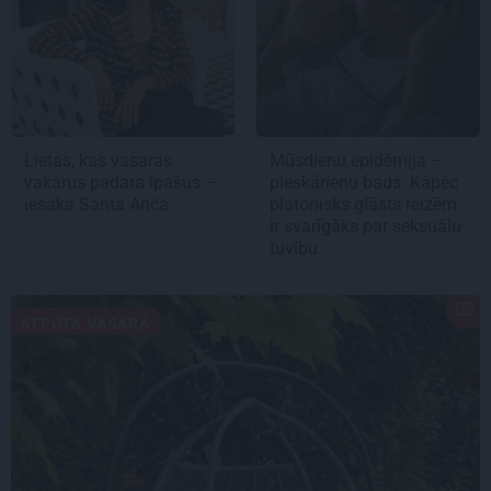
Lietas, kas vasaras
Mūsdienu epidēmija –
vakarus padara īpašus –
pieskārienu bads. Kāpēc
iesaka Santa Anča
platonisks glāsts reizēm
ir svarīgāks par seksuālu
tuvību
ATPŪTA VASARĀ