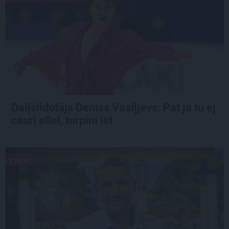
Daiļslidotājs Deniss Vasiļjevs: Pat ja tu ej
cauri ellei, turpini iet
ZIŅAS