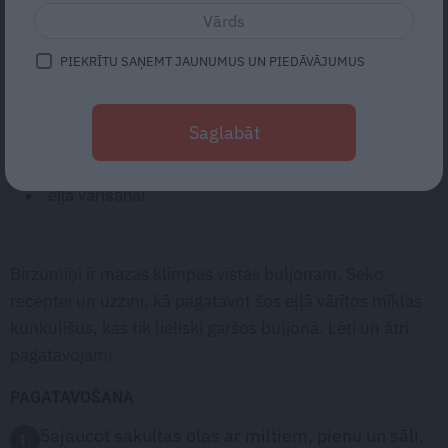
SASTĀVDAĻAS:
PIEKRĪTU SAŅEMT JAUNUMUS UN PIEDĀVĀJUMUS
2
olas
1
glāze piena
Saglabāt
150 g
miltu
sāls
eļļa vārīšanai
Birzumiņi ir mazas klimpas vistas buljonam. Seko
receptei un uzzini, kā pagatavot šos eļļā vārītos mīklas
kunkulīšus, kas tik lieliski garšos buljonā. Lēti un ātri
pagatavojami.
PAGATAVOŠANA
Sajaucot sakultas olas ar miltiem, pienu un sāli,
1.