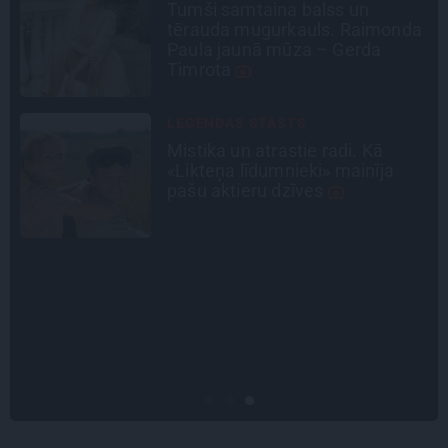
a
Tumši samtaina balss un
em
tērauda mugurkauls. Raimonda
Paula jaunā mūza – Gerda
Timrota
LEĢENDAS STĀSTS
Mistika un atrastie radi. Kā
ā
«Likteņa līdumnieki» mainīja
i
pašu aktieru dzīves
u