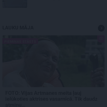
LAUKU MĀJA
PIEMIŅAS STĀSTS
FOTO:
Vijas Artmanes meita
ļauj
ielūkoties aktrises vasarnīcā. Tik daudz
atmiņu…