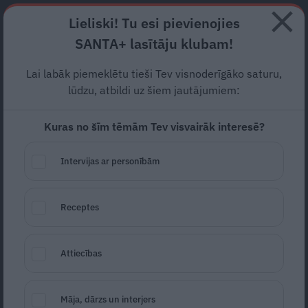
Abonē
Lieliski! Tu esi pievienojies
SANTA+ lasītāju klubam!
RECEPTES
NODERĪGI
JAUNĀKAIS
POPULĀRĀKAIS
Lai labāk piemeklētu tieši Tev visnoderīgāko saturu,
lūdzu, atbildi uz šiem jautājumiem:
Kuras no šīm tēmām Tev visvairāk interesē?
Klimpas vistas buljonam-
birzumiņi
Intervijas ar personībām
12.10.2017
Receptes
Attiecības
Māja, dārzs un interjers