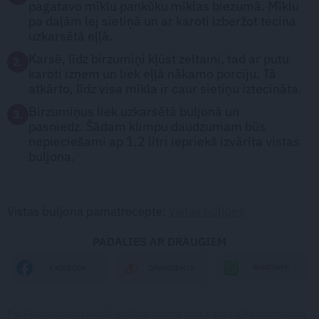
pagatavo mīklu pankūku mīklas biezumā. Mīklu
pa daļām lej sietiņā un ar karoti izberžot tecina
uzkarsētā eļļā.
Karsē, līdz birzumiņi kļūst zeltaini, tad ar putu
2.
karoti izņem un liek eļļā nākamo porciju. Tā
atkārto, līdz visa mīkla ir caur sietiņu iztecināta.
Birzumiņus liek uzkarsētā buljonā un
3.
pasniedz. Šādam klimpu daudzumam būs
nepieciešami ap 1,2 litri iepriekš izvārīta vistas
buljona.
Vistas buljona pamatrecepte:
Vistas buljons
PADALIES AR DRAUGIEM
WHATSAPP
FACEBOOK
DRAUGIEM.LV
Publikācijas saturs vai tās jebkāda apjoma daļa ir aizsargāts autortiesību