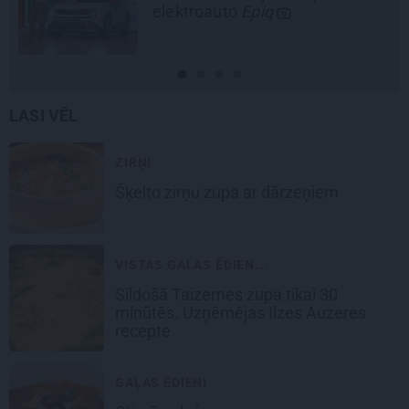
Epiq
LASI VĒL
ZIRŅI
Šķelto zirņu
zupa ar dārzeņiem
VISTAS GAĻAS ĒDIEN...
Sildošā
Taizemes zupa
tikai 30
minūtēs. Uzņēmējas Ilzes Auzeres
recepte
GAĻAS ĒDIENI