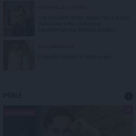
STARPVALSTU ATTIEC...
«Ja atzīstam lietas, kādas tās ir, esam
kaili lauka vidū.» Gabrieļus
Landsberģis par Baltijas drošību
REKLĀMRAKSTS
Ceļvedis vīrietim ar lieko svaru
PĒRLE
PERSONĪBAS