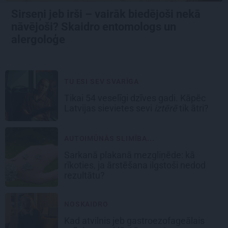
Sirseņi jeb irši – vairāk biedējoši nekā
nāvējoši? Skaidro entomologs un
alergoloģe
TU ESI SEV SVARĪGA
Tikai 54 veselīgi dzīves gadi. Kāpēc
Latvijas sievietes sevi
iztērē
tik ātri?
AUTOIMŪNĀS SLIMĪBA...
Sarkanā plakanā mezgliņēde: kā
rīkoties, ja ārstēšana ilgstoši nedod
rezultātu?
NOSKAIDRO
Kad atvilnis jeb gastroezofageālais