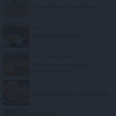
Laša
krēmzupa
ar kausēto sieru
ZUPAS
Klasiskā
gaļas soļanka
AUSTRUMNIECISKAS G...
Kokosriekstu piena
zupa ar
dārzeņiem un vistu
ZUPAS
Krāsnī ceptu
dārzeņu zupa
ar grūbām
GAĻAS ĒDIENI