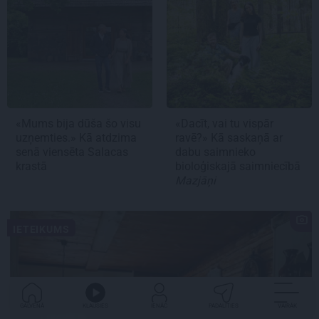
«Mums bija dūša šo visu
«Dacīt, vai tu vispār
uzņemties.» Kā atdzima
ravē?» Kā saskaņā ar
senā viensēta Salacas
dabu saimnieko
krastā
bioloģiskajā saimniecībā
Mazjāņi
IETEIKUMS
GALVENĀ
KLAUSIES
IENĀC
PADALĪTIES
VAIRĀK