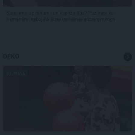
Sausums, apsārtums un kaprīza āda? Pazīmes, ka
nemanāmi sabojāts ādas galvenais aizsargvairogs
DEKO
KULTŪRA