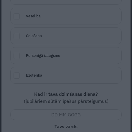
Veselība
Ceļošana
Klimpas vistas buljonam- birzumiņi recepte
Seko
Santa.lv Google
Personīgā izaugsme
Zema
Lēti
Ezoterika
4
Kad ir tava dzimšanas diena?
(jubilāriem sūtām īpašus pārsteigumus)
5
vērtējums (
1
)
Vistas buljona zupa ar mīklas birzumiņu klimpām.
Tavs vārds