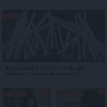
KULTŪRA
Augusta kultūras izlase: spilgtākie
notikumi Latvijā un kaimiņvalstīs
LIETU TOPS
PSIHOLOĢIJA