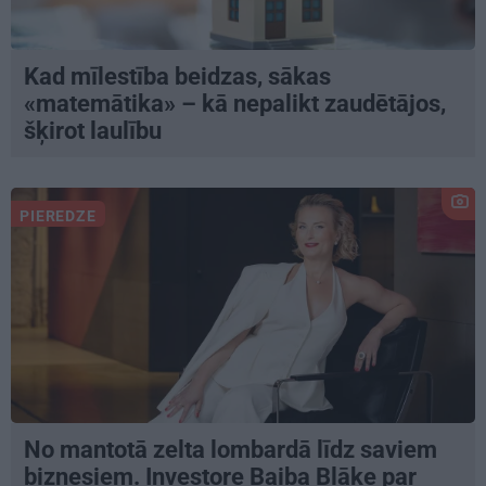
Kad mīlestība beidzas, sākas
«matemātika» – kā nepalikt zaudētājos,
šķirot laulību
PIEREDZE
No mantotā zelta lombardā līdz saviem
biznesiem. Investore Baiba Blāķe par