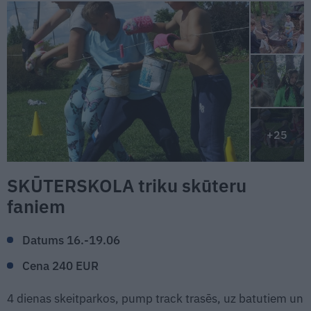
+25
SKŪTERSKOLA triku skūteru
faniem
Datums 16.-19.06
Cena 240 EUR
4 dienas skeitparkos, pump track trasēs, uz batutiem un