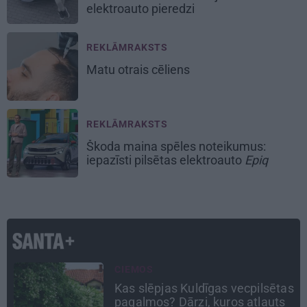
elektroauto pieredzi
REKLĀMRAKSTS
Matu otrais cēliens
REKLĀMRAKSTS
Škoda maina spēles noteikumus:
iepazīsti pilsētas elektroauto
Epiq
ATRADUMS
as
Virziens – jūra: Lauderu
ģimenes bezbēdīgi laiskā miera