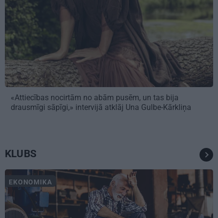
«Attiecības nocirtām no abām pusēm, un tas bija
drausmīgi sāpīgi,» intervijā atklāj Una Gulbe-Kārkliņa
KLUBS
EKONOMIKA