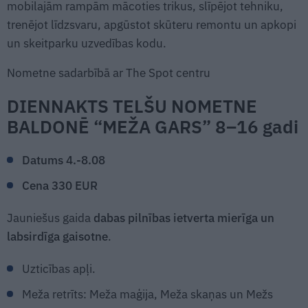
mobilajām rampām mācoties trikus, slīpējot tehniku,
trenējot līdzsvaru, apgūstot skūteru remontu un apkopi
un skeitparku uzvedības kodu.
Nometne sadarbībā ar The Spot centru
DIENNAKTS TELŠU NOMETNE
BALDONĒ “MEŽA GARS” 8–16 gadi
Datums 4.-8.08
Cena 330 EUR
Jauniešus gaida
dabas pilnības ietverta mierīga un
labsirdīga gaisotne
.
Uzticības apļi.
Meža retrīts: Meža maģija, Meža skaņas un Mežs