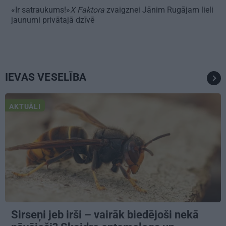
«Ir satraukums!»
X Faktora
zvaigznei Jānim Rugājam lieli
jaunumi privātajā dzīvē
IEVAS VESELĪBA
AKTUĀLI
Sirseņi jeb irši – vairāk biedējoši nekā