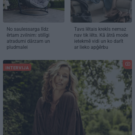
No saulessarga līdz
Tavs lētais krekls nemaz
ērtam zvilnim: stilīgi
nav tik lēts. Kā ātrā mode
atradumi dārzam un
ietekmē vidi un ko darīt
pludmalei
ar lieko apģērbu
INTERVIJA