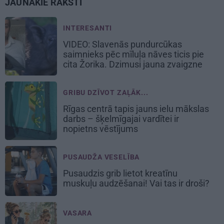
JAUNĀKIE RAKSTI
INTERESANTI
VIDEO: Slavenās pundurcūkas
saimnieks pēc mīluļa nāves ticis pie
cita Žorika. Dzimusi jauna zvaigzne
GRIBU DZĪVOT ZAĻĀK...
Rīgas centrā tapis jauns ielu mākslas
darbs – šķelmīgajai vardītei ir
nopietns vēstījums
PUSAUDŽA VESELĪBA
Pusaudzis grib lietot kreatīnu
muskuļu audzēšanai! Vai tas ir droši?
VASARA