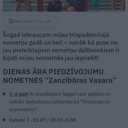
Seko
Santa.lv Google
Šogad iebraucam mūsu trīspadsmitajā
nometņu gadā un hei! – vairāk kā puse no
jau pieteiktajiem nometņu dalībniekiem ir
bijuši mūsu nometnēs jau iepriekš!
DIENAS ĀRA PIEDZĪVOJUMU
NOMETNES “Zanzibāras Vasara”
5–8 gadi
Ar mazākajiem šogad caur spēlēm un
radošu darbošanos jutīsimies kā “Princeses un
supervaroņi”.
Datumi 7.-11.07 / 28.07–1.08