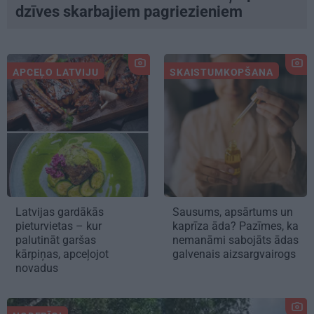
dzīves skarbajiem pagriezieniem
APCEĻO LATVIJU
SKAISTUMKOPŠANA
Latvijas gardākās
Sausums, apsārtums un
pieturvietas – kur
kaprīza āda? Pazīmes, ka
palutināt garšas
nemanāmi sabojāts ādas
kārpiņas, apceļojot
galvenais aizsargvairogs
novadus