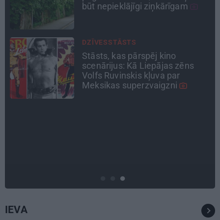
osta Pūrciemā
CEĻOJUMA PLĀNS
Draudzeņu ceļojums bez
drāmām: noderīgi padomi
plānošanai un 16 galamērķu
idejas
TAVS ĀRSTS
«Manā kabinetā bijusi teju visa
Liepāja.» Ārste Ingrīda
Gardovska par vairāk nekā 50
gadiem medicīnā
IEVA