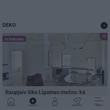
DEKO
ATRADUMS
Raupjais šiks Līgatnes mežos: kā
simtgadīga kūts kļuva par modernu
rezidenci ar baseinu un mākslu
GALVENĀ
KLAUSIES
IENĀC
PADALĪTIES
VAIRĀK