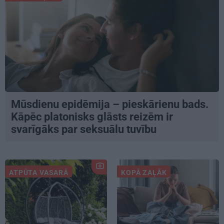
Mūsdienu epidēmija – pieskārienu bads.
Kāpēc platonisks glāsts reizēm ir
svarīgāks par seksuālu tuvību
ATPŪTA VASARĀ
KOPĀ ZAĻĀK