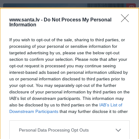
KULTŪRA
www.santa.lv -
Do Not Process My Personal
Information
If you wish to opt-out of the sale, sharing to third parties, or
processing of your personal or sensitive information for
targeted advertising by us, please use the below opt-out
section to confirm your selection. Please note that after your
opt-out request is processed you may continue seeing
interest-based ads based on personal information utilized by
Ērģeles pludmalē, cirks Rīgā un teātris
us or personal information disclosed to third parties prior to
Valmierā: kur doties šajās brīvdienās?
your opt-out. You may separately opt-out of the further
disclosure of your personal information by third parties on the
IAB’s list of downstream participants. This information may
also be disclosed by us to third parties on the
IAB’s List of
Downstream Participants
that may further disclose it to other
PĀRDOMĀM
third parties.
«Citiem iet vēl sliktāk» nav nekāds
mierinājums. Skaidro Diāna Zande
Personal Data Processing Opt Outs