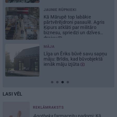
REKLĀMRAKSTS
No kā ir atkarīgas elektroauto
uzlādes izmaksas? Skaidro Viršu
eksperti
LASI VĒL
REKLĀMRAKSTS
Apotheka
farmaceitu padomi: Kā