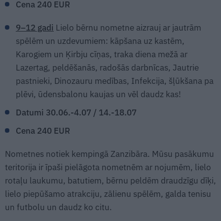
Cena 240 EUR
9–12 gadi
Lielo bērnu nometne aizrauj ar jautrām
spēlēm un uzdevumiem: kāpšana uz kastēm,
Karogiem un Ķirbju cīņas, traka diena mežā ar
Lazertag, peldēšanās, radošās darbnīcas, Jautrie
pastnieki, Dinozauru medības, Infekcija, šļūkšana pa
plēvi, ūdensbalonu kaujas un vēl daudz kas!
Datumi 30.06.-4.07 / 14.-18.07
Cena 240 EUR
Nometnes notiek kempingā Zanzibāra. Mūsu pasākumu
teritorija ir īpaši pielāgota nometnēm ar nojumēm, lielo
rotaļu laukumu, batutiem, bērnu peldēm draudzīgu dīķi,
lielo piepūšamo atrakciju, zālienu spēlēm, galda tenisu
un futbolu un daudz ko citu.