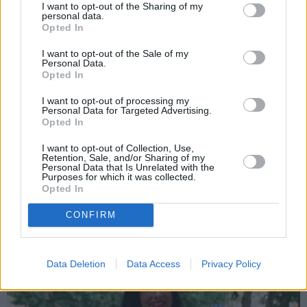
I want to opt-out of the Sharing of my
personal data.
HOROSKOPI
Opted In
Nekas šajā periodā nenotiek nejauši.
Horoskops visām zīmēm no 6. līdz 12.
I want to opt-out of the Sale of my
Personal Data.
augustam
Opted In
I want to opt-out of processing my
IEVA VIRTUVĒ
Personal Data for Targeted Advertising.
Opted In
Ideāli skābēti, mazsālīti un svaigi: 7
gurķu laika receptes iesaka Latvijā
I want to opt-out of Collection, Use,
populāri ļaudis
Retention, Sale, and/or Sharing of my
Personal Data that Is Unrelated with the
Purposes for which it was collected.
Opted In
CONFIRM
PRIVĀTĀ DZĪVE
Data Deletion
Data Access
Privacy Policy
STILS