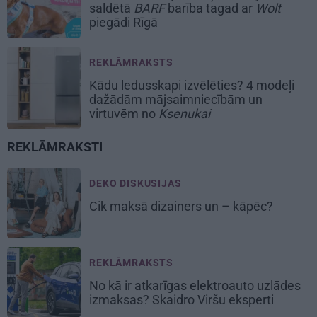
saldētā
BARF
barība tagad ar
Wolt
piegādi Rīgā
REKLĀMRAKSTS
Kādu ledusskapi izvēlēties? 4 modeļi
dažādām mājsaimniecībām un
virtuvēm no
Ksenukai
REKLĀMRAKSTI
DEKO DISKUSIJAS
Cik maksā dizainers un – kāpēc?
REKLĀMRAKSTS
No kā ir atkarīgas elektroauto uzlādes
izmaksas? Skaidro Viršu eksperti