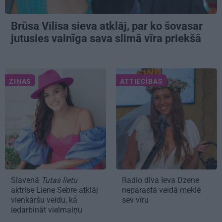
Brūsa Vilisa sieva atklāj, par ko šovasar
jutusies vainīga sava slimā vīra priekšā
ZIŅAS
ATTIECĪBAS
Slavenā
Tutas lietu
Radio dīva Ieva Dzene
aktrise Liene Sebre atklāj
neparastā veidā meklē
vienkāršu veidu, kā
sev vīru
iedarbināt vielmaiņu