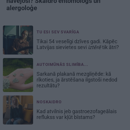
nāvējoši? Skaidro entomologs un
alergoloģe
TU ESI SEV SVARĪGA
Tikai 54 veselīgi dzīves gadi. Kāpēc
Latvijas sievietes sevi
iztērē
tik ātri?
AUTOIMŪNĀS SLIMĪBA...
Sarkanā plakanā mezgliņēde: kā
rīkoties, ja ārstēšana ilgstoši nedod
rezultātu?
NOSKAIDRO
Kad atvilnis jeb gastroezofageālais
reflukss var kļūt bīstams?