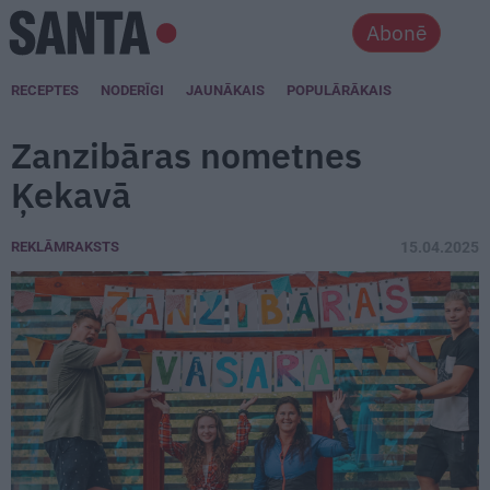
Abonē
RECEPTES
NODERĪGI
JAUNĀKAIS
POPULĀRĀKAIS
Zanzibāras nometnes
Ķekavā
REKLĀMRAKSTS
15.04.2025