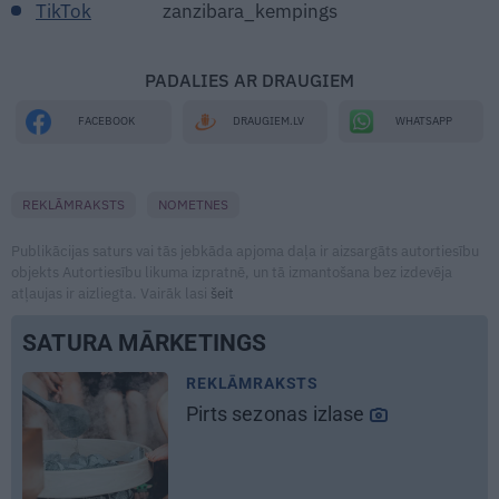
TikTok
zanzibara_kempings
PADALIES AR DRAUGIEM
WHATSAPP
FACEBOOK
DRAUGIEM.LV
REKLĀMRAKSTS
NOMETNES
Publikācijas saturs vai tās jebkāda apjoma daļa ir aizsargāts autortiesību
objekts Autortiesību likuma izpratnē, un tā izmantošana bez izdevēja
atļaujas ir aizliegta. Vairāk lasi
šeit
SATURA MĀRKETINGS
REKLĀMRAKSTS
Kāpēc tieši tagad ir labākais
laiks doties uz Pakrojas muižas
Ziedu festivālu?