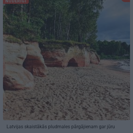
NODERĪGI
Latvijas skaistākās pludmales pārgājienam gar jūru