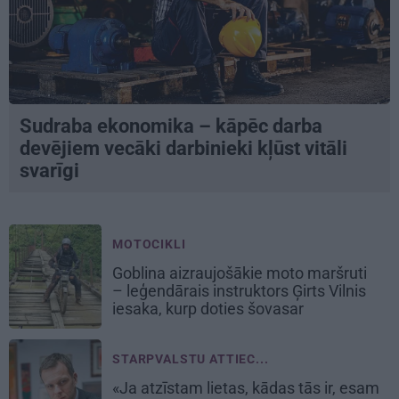
Sudraba ekonomika – kāpēc darba
devējiem vecāki darbinieki kļūst vitāli
svarīgi
MOTOCIKLI
Goblina aizraujošākie moto maršruti
– leģendārais instruktors Ģirts Vilnis
iesaka, kurp doties šovasar
STARPVALSTU ATTIEC...
«Ja atzīstam lietas, kādas tās ir, esam