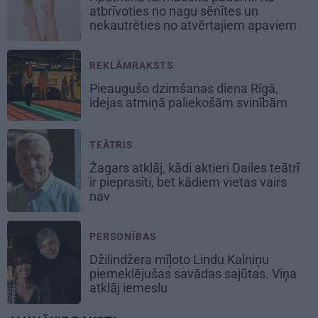
atbrīvoties no nagu sēnītes un
nekautrēties no atvērtajiem apaviem
REKLĀMRAKSTS
Pieaugušo dzimšanas diena Rīgā,
idejas atmiņā paliekošām svinībām
TEĀTRIS
Žagars atklāj, kādi aktieri Dailes teātrī
ir pieprasīti, bet kādiem vietas vairs
nav
PERSONĪBAS
Džilindžera mīļoto Lindu Kalniņu
piemeklējušas savādas sajūtas. Viņa
atklāj iemeslu