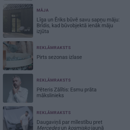
MĀJA
Līga un Ēriks būvē savu sapņu māju:
Brīdis, kad būvobjektā ienāk māju
izjūta
REKLĀMRAKSTS
Pirts sezonas izlase
REKLĀMRAKSTS
Pēteris Zālītis: Esmu prāta
mākslinieks
REKLĀMRAKSTS
Daugaviņš par mīlestību pret
Mercedes
un
kosmisko
jaunā