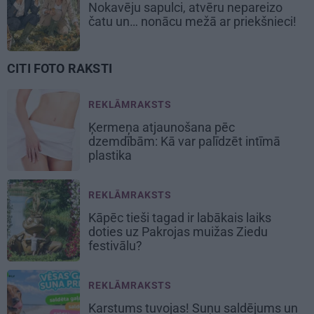
Nokavēju sapulci, atvēru nepareizo
čatu un… nonācu mežā ar priekšnieci!
CITI FOTO RAKSTI
REKLĀMRAKSTS
Ķermeņa atjaunošana pēc
dzemdībām: Kā var palīdzēt intīmā
plastika
REKLĀMRAKSTS
Kāpēc tieši tagad ir labākais laiks
doties uz Pakrojas muižas Ziedu
festivālu?
REKLĀMRAKSTS
Karstums tuvojas! Suņu saldējums un