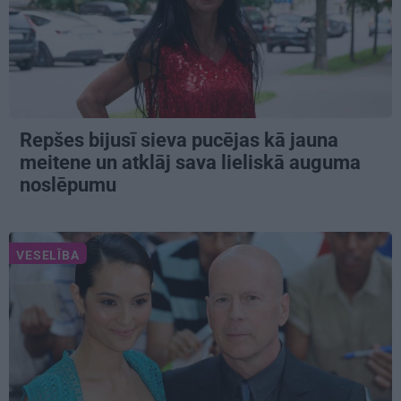
Repšes bijusī sieva pucējas kā jauna
meitene un atklāj sava lieliskā auguma
noslēpumu
VESELĪBA