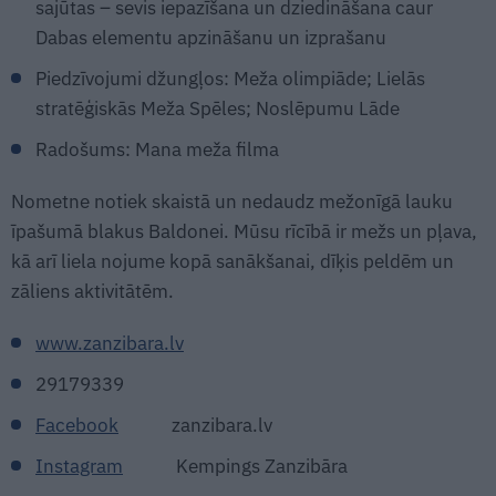
sajūtas – sevis iepazīšana un dziedināšana caur
Dabas elementu apzināšanu un izprašanu
Piedzīvojumi džungļos: Meža olimpiāde; Lielās
stratēģiskās Meža Spēles; Noslēpumu Lāde
Radošums: Mana meža filma
Nometne notiek skaistā un nedaudz mežonīgā lauku
īpašumā blakus Baldonei. Mūsu rīcībā ir mežs un pļava,
kā arī liela nojume kopā sanākšanai, dīķis peldēm un
zāliens aktivitātēm.
www.zanzibara.lv
29179339
Facebook
zanzibara.lv
Instagram
Kempings Zanzibāra