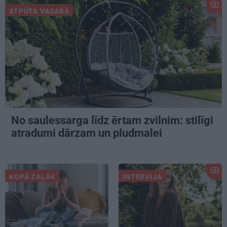
ATPŪTA VASARĀ
No saulessarga līdz ērtam zvilnim: stilīgi
atradumi dārzam un pludmalei
KOPĀ ZAĻĀK
INTERVIJA