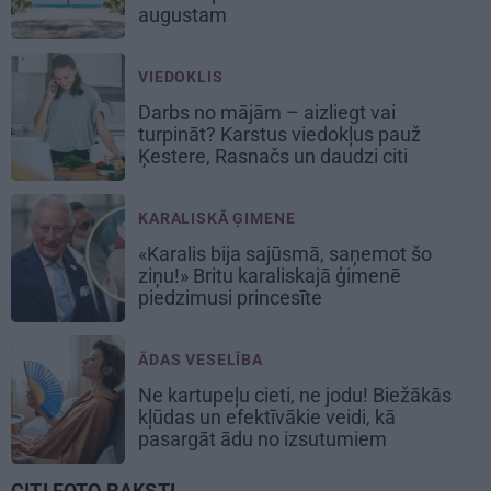
augustam
VIEDOKLIS
Darbs no mājām – aizliegt vai
turpināt? Karstus viedokļus pauž
Ķestere, Rasnačs un daudzi citi
KARALISKĀ ĢIMENE
«Karalis bija sajūsmā, saņemot šo
ziņu!» Britu karaliskajā ģimenē
piedzimusi princesīte
ĀDAS VESELĪBA
Ne kartupeļu cieti, ne jodu! Biežākās
kļūdas un efektīvākie veidi, kā
pasargāt ādu no izsutumiem
CITI FOTO RAKSTI