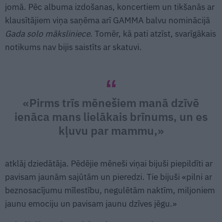
jomā. Pēc albuma izdošanas, koncertiem un tikšanās ar
klausītājiem viņa saņēma arī GAMMA balvu nominācijā
Gada solo māksliniece
. Tomēr, kā pati atzīst, svarīgākais
notikums nav bijis saistīts ar skatuvi.
«Pirms trīs mēnešiem manā dzīvē
ienāca mans lielākais brīnums, un es
kļuvu par mammu,»
atklāj dziedātāja. Pēdējie mēneši viņai bijuši piepildīti ar
pavisam jaunām sajūtām un pieredzi. Tie bijuši «pilni ar
beznosacījumu mīlestību, negulētām naktīm, miljoniem
jaunu emociju un pavisam jaunu dzīves jēgu.»