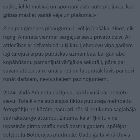
salikt, ielikt mašīnā un spontāni aizbraukt pie jūras, kad
gribas mazliet vairāk vēja un plašuma.»
Ziņa par ģimenes pieaugumu ir vēl jo īpašāka, zinot, cik
rūpīgi Aminata vienmēr sargājusi savu privāto dzīvi. Arī
attiecības ar dzīvesbiedru Ņikitu Ļebedevu viņa gadiem
ilgi turējusi ārpus publiskās uzmanības. Lai gan abu
kopābūšanu pamanījuši vērīgākie sekotāji, pāris par
savām attiecībām runājis reti un labprātāk ļāvis par sevi
runāt darbiem, nevis skaļiem paziņojumiem.
2024. gadā Aminata paziņoja, ka kļuvusi par precētu
sievu. Tolaik viņa sociālajos tīklos publicēja melnbaltu
fotogrāfiju no kāzām, taču arī pēc šī notikuma saglabāja
sev raksturīgo atturību. Zināms, ka ar Ņikitu viņa
iepazinās pirms vairāk nekā desmit gadiem, spēlējot
volejbolu Bolderājas pludmalē. Gadu gaitā viņš kļuvis