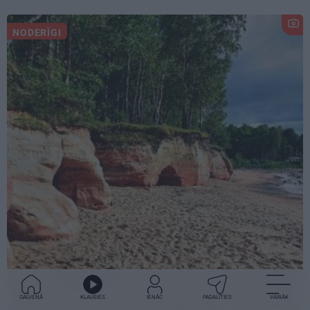
NODERĪGI
GALVENĀ
KLAUSIES
IENĀC
PADALĪTIES
VAIRĀK