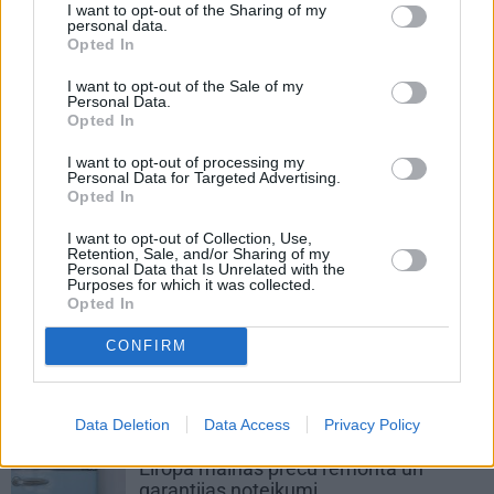
I want to opt-out of the Sharing of my
personal data.
IEVA VIRTUVĒ
Opted In
I want to opt-out of the Sale of my
Personal Data.
Opted In
I want to opt-out of processing my
Personal Data for Targeted Advertising.
Opted In
I want to opt-out of Collection, Use,
Retention, Sale, and/or Sharing of my
Ideāli skābēti, mazsālīti un svaigi: 7
Personal Data that Is Unrelated with the
Purposes for which it was collected.
gurķu laika receptes iesaka Latvijā
Opted In
populāri ļaudis
CONFIRM
ZAĻI DOMĀT
Data Deletion
Data Access
Privacy Policy
Ražotāji spiesti piekāpties – visā
Eiropā mainās preču remonta un
garantijas noteikumi