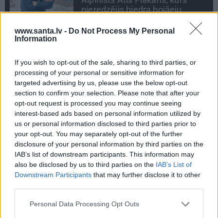
www.santa.lv -
Do Not Process My Personal
PSIHOLOĢIJA
Information
Mūsdienu epidēmija –
pieskārienu bads. Kāpēc
If you wish to opt-out of the sale, sharing to third parties, or
platonisks glāsts reizēm ir
processing of your personal or sensitive information for
svarīgāks par seksuālu tuvību
targeted advertising by us, please use the below opt-out
section to confirm your selection. Please note that after your
opt-out request is processed you may continue seeing
DZĪVESSTĀSTS
interest-based ads based on personal information utilized by
Stāsts, kas pārspēj kino
us or personal information disclosed to third parties prior to
scenārijus: Kā Liepājas zēns
your opt-out. You may separately opt-out of the further
Volfs Ruvinskis kļuva par
disclosure of your personal information by third parties on the
Meksikas superzvaigzni
IAB’s list of downstream participants. This information may
also be disclosed by us to third parties on the
IAB’s List of
Downstream Participants
that may further disclose it to other
third parties.
IEVA
Personal Data Processing Opt Outs