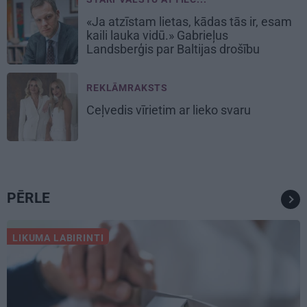
«Ja atzīstam lietas, kādas tās ir, esam
kaili lauka vidū.» Gabrieļus
Landsberģis par Baltijas drošību
REKLĀMRAKSTS
Ceļvedis vīrietim ar lieko svaru
PĒRLE
LIKUMA LABIRINTI