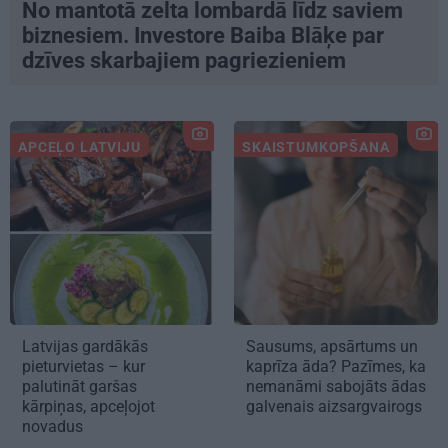
No mantotā zelta lombardā līdz saviem
biznesiem. Investore Baiba Blāķe par
dzīves skarbajiem pagriezieniem
APCEĻO LATVIJU
SKAISTUMKOPŠANA
Latvijas gardākās
Sausums, apsārtums un
pieturvietas – kur
kaprīza āda? Pazīmes, ka
palutināt garšas
nemanāmi sabojāts ādas
kārpiņas, apceļojot
galvenais aizsargvairogs
novadus