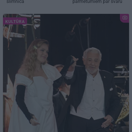
slimnīcā
pārmetumiem par svaru
KULTŪRA