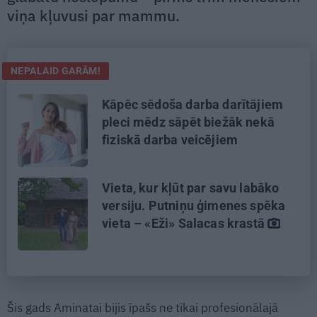
viņa kļuvusi par mammu.
NEPALAID GARĀM!
Kāpēc sēdoša darba darītājiem
pleci mēdz sāpēt biežāk nekā
fiziskā darba veicējiem
Vieta, kur kļūt par savu labāko
versiju. Putniņu ģimenes spēka
vieta – «Eži» Salacas krastā
Šis gads Aminatai bijis īpašs ne tikai profesionālajā