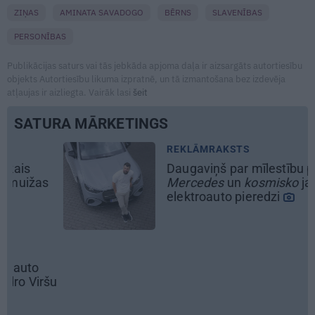
ZIŅAS
AMINATA SAVADOGO
BĒRNS
SLAVENĪBAS
PERSONĪBAS
Publikācijas saturs vai tās jebkāda apjoma daļa ir aizsargāts autortiesību
objekts Autortiesību likuma izpratnē, un tā izmantošana bez izdevēja
atļaujas ir aizliegta. Vairāk lasi
šeit
SATURA MĀRKETINGS
REKLĀMRAKSTS
Daugaviņš par mīlestību pret
Mercedes
un
kosmisko
jaunā
elektroauto pieredzi
šu