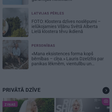
LATVIJAS PĒRLES
FOTO: Klostera dzīves noslēpumi –
ielūkojamies Viļānu Svētā Alberta
Lielā klostera tēvu ikdienā
PERSONĪBAS
«Mana eksistences forma kopš
bērnības – cīņa.» Lauris Dzelzītis par
panikas lēkmēm, vientulību un
atgriešanos teātrī
PRIVĀTĀ DZĪVE
ZIŅAS