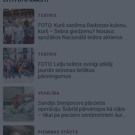
TEĀTRIS
FOTO: Kurš saņēma Radziņas kulonu,
kurš – Sebra gredzenu? Nosauc
spožākos Nacionālā teātra aktierus
TEĀTRIS
FOTO: Leļļu teātris svinīgi atklāj
jaunās sezonas lielākos
pārsteigumus
VESELĪBA
Sandijs Semjonovs pārcietis
operāciju: Šobrīd pārvietojos kā rūķis
– tikai pa pieciem centimetriem šurpu
turpu
PIEMIŅAS STĀSTS