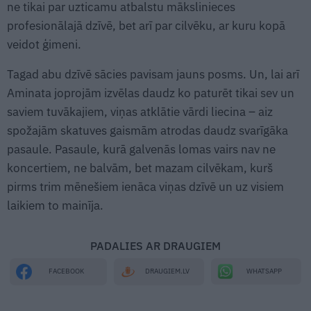
ne tikai par uzticamu atbalstu mākslinieces
profesionālajā dzīvē, bet arī par cilvēku, ar kuru kopā
veidot ģimeni.
Tagad abu dzīvē sācies pavisam jauns posms. Un, lai arī
Aminata joprojām izvēlas daudz ko paturēt tikai sev un
saviem tuvākajiem, viņas atklātie vārdi liecina – aiz
spožajām skatuves gaismām atrodas daudz svarīgāka
pasaule. Pasaule, kurā galvenās lomas vairs nav ne
koncertiem, ne balvām, bet mazam cilvēkam, kurš
pirms trim mēnešiem ienāca viņas dzīvē un uz visiem
laikiem to mainīja.
PADALIES AR DRAUGIEM
WHATSAPP
FACEBOOK
DRAUGIEM.LV