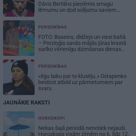
Dāvis Bertāns pieņēmis smagu
lēmumu un dod solījumu saviem
biedriem
PERSONĪBAS
FOTO: Baseins, dīdžejs un viesi baltā
– Porziņģis savās mājās jūras krastā
sarīko vērienīgu dzimšanas dienas
balli
PERSONĪBAS
«Ilgu laiku par to klusēju.» Ostapenko
beidzot atbild uz pārmetumiem par
svaru
JAUNĀKIE RAKSTI
HOROSKOPI
Nekas šajā periodā nenotiek nejauši.
Horoskops visām zīmēm no 6. līdz 12.