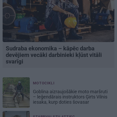
Sudraba ekonomika – kāpēc darba
devējiem vecāki darbinieki kļūst vitāli
svarīgi
MOTOCIKLI
Goblina aizraujošākie moto maršruti
– leģendārais instruktors Ģirts Vilnis
iesaka, kurp doties šovasar
STARPVALSTU ATTIEC...