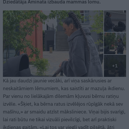
Dziedātāja Aminata izbauda mammas lomu.
+1
Kā jau daudzi jaunie vecāki, arī viņa saskārusies ar
neskaitāmiem lēmumiem, kas saistīti ar mazuļa ikdienu.
Par vienu no lielākajām dilemām kļuvusi bērnu ratiņu
izvēle. «Šķiet, ka bērna ratus izvēlējos rūpīgāk nekā sev
mašīnu,» ar smaidu atzīst māksliniece. Viņai bijis svarīgi,
lai rati būtu ne tikai vizuāli pievilcīgi, bet arī praktiski
ikdienas gaitām. «Lai tos var viegli vadīt pilsētā, ātri