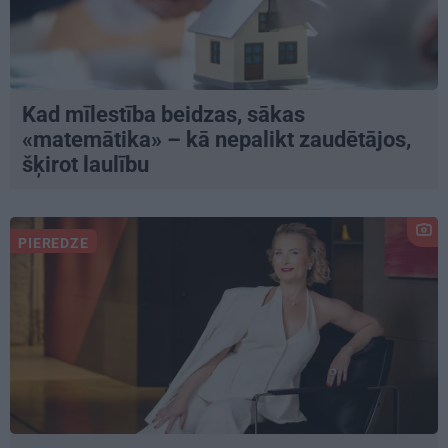
Kad mīlestība beidzas, sākas
«matemātika» – kā nepalikt zaudētājos,
šķirot laulību
PIEREDZE