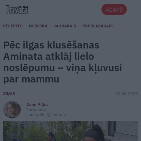
Abonē
RECEPTES
NODERĪGI
JAUNĀKAIS
POPULĀRĀKAIS
Pēc ilgas klusēšanas
Aminata atklāj lielo
noslēpumu – viņa kļuvusi
par mammu
ZIŅAS
02.06.2026
Zane Piļka
žurnāliste
zane.pilka@santa.lv