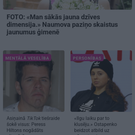
FOTO: «Man sākās jauna dzīves
dimensija.» Naumova paziņo skaistus
jaunumus ģimenē
MENTĀLĀ VESELĪBA
PERSONĪBAS
Asiņainā
TikTok
tiešraide
«Ilgu laiku par to
šokē visus: Peress
klusēju.» Ostapenko
Hiltons nogādāts
beidzot atbild uz