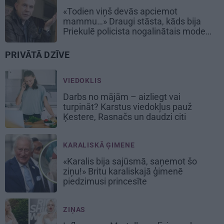
«Todien viņš devās apciemot
mammu…» Draugi stāsta, kāds bija
Priekulē policista nogalinātais modes
mākslinieks
PRIVĀTĀ DZĪVE
VIEDOKLIS
Darbs no mājām – aizliegt vai
turpināt? Karstus viedokļus pauž
Ķestere, Rasnačs un daudzi citi
KARALISKĀ ĢIMENE
«Karalis bija sajūsmā, saņemot šo
ziņu!» Britu karaliskajā ģimenē
piedzimusi princesīte
ZIŅAS