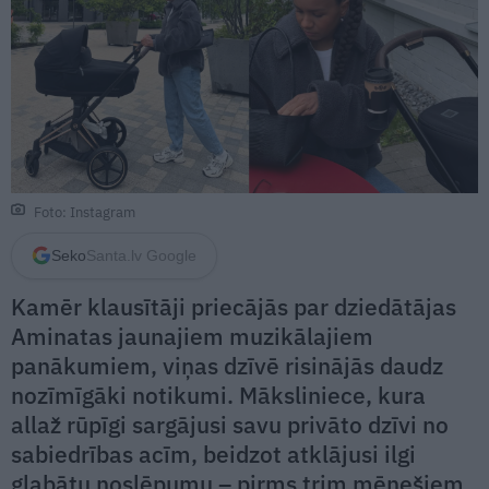
Foto: Instagram
Seko
Santa.lv Google
Kamēr klausītāji priecājās par dziedātājas
Aminatas jaunajiem muzikālajiem
panākumiem, viņas dzīvē risinājās daudz
nozīmīgāki notikumi. Māksliniece, kura
allaž rūpīgi sargājusi savu privāto dzīvi no
sabiedrības acīm, beidzot atklājusi ilgi
glabātu noslēpumu – pirms trim mēnešiem