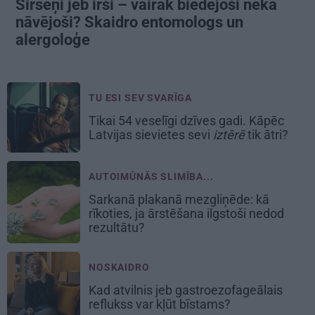
Sirseņi jeb irši – vairāk biedējoši nekā
nāvējoši? Skaidro entomologs un
alergoloģe
TU ESI SEV SVARĪGA
Tikai 54 veselīgi dzīves gadi. Kāpēc
Latvijas sievietes sevi
iztērē
tik ātri?
AUTOIMŪNĀS SLIMĪBA...
Sarkanā plakanā mezgliņēde: kā
rīkoties, ja ārstēšana ilgstoši nedod
rezultātu?
NOSKAIDRO
Kad atvilnis jeb gastroezofageālais
reflukss var kļūt bīstams?