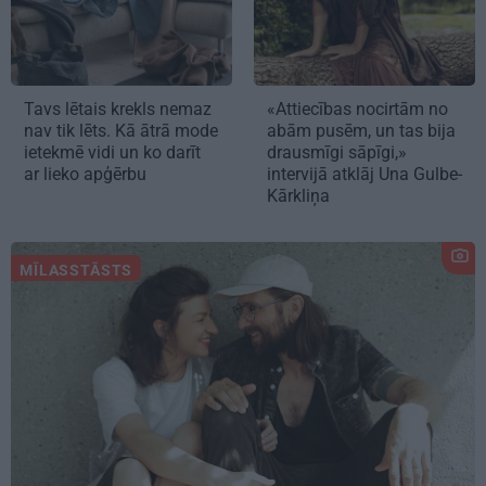
Tavs lētais krekls nemaz
«Attiecības nocirtām no
nav tik lēts. Kā ātrā mode
abām pusēm, un tas bija
ietekmē vidi un ko darīt
drausmīgi sāpīgi,»
ar lieko apģērbu
intervijā atklāj Una Gulbe-
Kārkliņa
MĪLASSTĀSTS