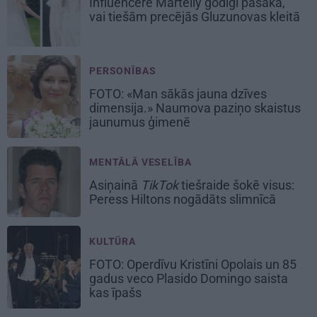
Influencere Martelly godīgi pasaka,
vai tiešām precējās Gluzunovas kleitā
PERSONĪBAS
FOTO: «Man sākās jauna dzīves
dimensija.» Naumova paziņo skaistus
jaunumus ģimenē
MENTĀLĀ VESELĪBA
Asiņainā
TikTok
tiešraide šokē visus:
Peress Hiltons nogādāts slimnīcā
KULTŪRA
FOTO: Operdīvu Kristīni Opolais un 85
gadus veco Plasido Domingo saista
kas īpašs