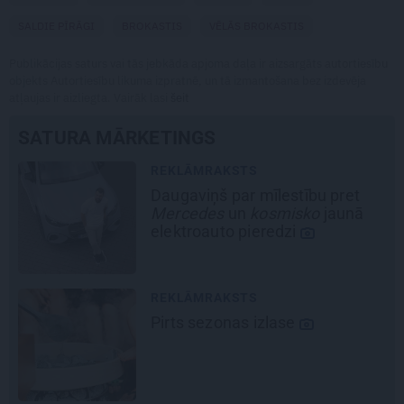
SALDIE PĪRĀGI
BROKASTIS
VĒLĀS BROKASTIS
Publikācijas saturs vai tās jebkāda apjoma daļa ir aizsargāts autortiesību
objekts Autortiesību likuma izpratnē, un tā izmantošana bez izdevēja
atļaujas ir aizliegta. Vairāk lasi
šeit
SATURA MĀRKETINGS
REKLĀMRAKSTS
Daugaviņš par mīlestību pret
Mercedes
un
kosmisko
jaunā
elektroauto pieredzi
REKLĀMRAKSTS
Pirts sezonas izlase