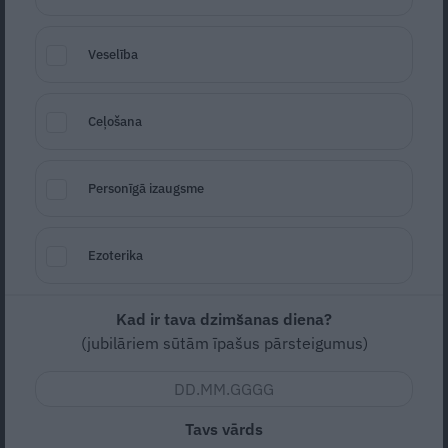
Veselība
Ceļošana
Personīgā izaugsme
Foto: Andrejs Nikiforovs
Seko
Santa.lv Google
Ezoterika
Zema
Vidējas
Kad ir tava dzimšanas diena?
(jubilāriem sūtām īpašus pārsteigumus)
6
20m (sagatavošanās)
1st (pagatavošana)
Tavs vārds