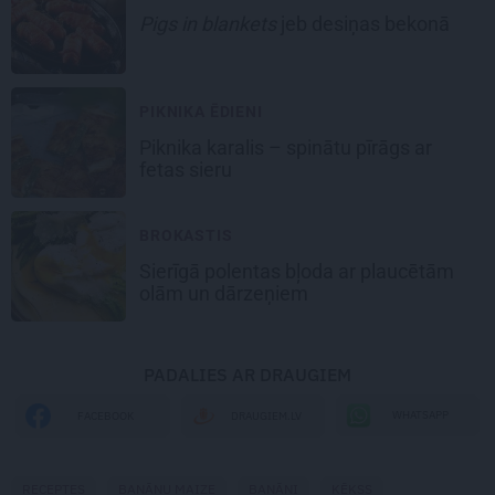
Pigs in blankets
jeb desiņas bekonā
PIKNIKA ĒDIENI
Piknika karalis – spinātu pīrāgs ar
fetas sieru
BROKASTIS
Sierīgā polentas bļoda ar plaucētām
olām un dārzeņiem
PADALIES AR DRAUGIEM
WHATSAPP
FACEBOOK
DRAUGIEM.LV
RECEPTES
BANĀNU MAIZE
BANĀNI
KĒKSS