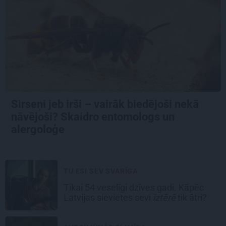
Sirseņi jeb irši – vairāk biedējoši nekā
nāvējoši? Skaidro entomologs un
alergoloģe
TU ESI SEV SVARĪGA
Tikai 54 veselīgi dzīves gadi. Kāpēc
Latvijas sievietes sevi
iztērē
tik ātri?