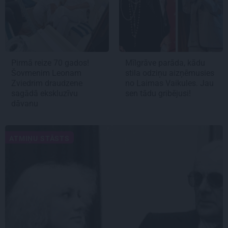
Pirmā reize 70 gados!
Mīlgrāve parāda, kādu
Šovmenim Leonam
stila odziņu aizņēmusies
Zviedrim draudzene
no Laimas Vaikules. Jau
sagādā ekskluzīvu
sen tādu gribējusi!
dāvanu
ATMIŅU STĀSTS