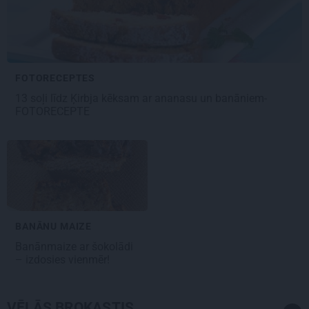
FOTORECEPTES
13 soļi līdz Ķirbja kēksam ar ananasu un banāniem-
FOTORECEPTE
BANĀNU MAIZE
Banānmaize
ar šokolādi
– izdosies vienmēr!
VĒLĀS BROKASTIS