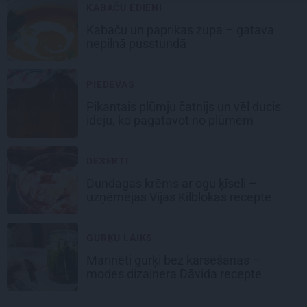
KABAČU ĒDIENI
Kabaču un paprikas zupa
– gatava
nepilnā pusstundā
PIEDEVAS
Pikantais
plūmju čatnijs
un vēl ducis
ideju, ko pagatavot no plūmēm
DESERTI
Dundagas
krēms ar ogu ķīseli
–
uzņēmējas Vijas Kilblokas recepte
GURĶU LAIKS
Marinēti gurķi bez karsēšanas –
modes dizainera Dāvida recepte