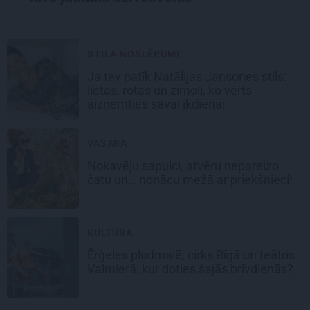
STILA NOSLĒPUMI
Ja tev patīk Natālijas Jansones stils:
lietas, rotas un zīmoli, ko vērts
aizņemties savai ikdienai
VASARA
Nokavēju sapulci, atvēru nepareizo
čatu un… nonācu mežā ar priekšnieci!
KULTŪRA
Ērģeles pludmalē, cirks Rīgā un teātris
Valmierā: kur doties šajās brīvdienās?