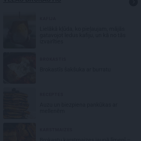
KAFIJA
Lielākā kļūda, ko pieļaujam, mājās
gatavojot ledus kafiju, un kā no tās
izvairīties
BROKASTIS
Brokastīs šakšuka ar burratu
RECEPTES
Auzu un biezpiena pankūkas ar
mellenēm
KARSTMAIZES
Brokastu karstmaizes jaunā līmenī –