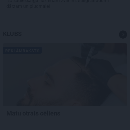
No saulessarga līdz ērtam zvilnim: stilīgi atradumi
dārzam un pludmalei
KLUBS
REKLĀMRAKSTS
Matu otrais cēliens