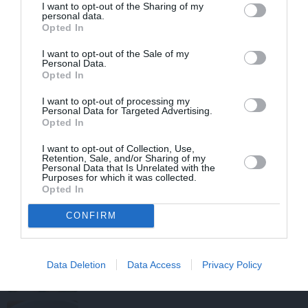
I want to opt-out of the Sharing of my
personal data.
Kā izvārīt garšīgu un bagātīgu
tomātu
Opted In
mērci
?
I want to opt-out of the Sale of my
Personal Data.
GAĻAS ĒDIENI
Opted In
Sulīgie un aromātiskie vistas
plācenīši
I want to opt-out of processing my
Personal Data for Targeted Advertising.
Opted In
I want to opt-out of Collection, Use,
KĀ PAREIZI?
Retention, Sale, and/or Sharing of my
Personal Data that Is Unrelated with the
Kā nelaist postā dārza ogas? Spied
Purposes for which it was collected.
sulu!
Opted In
CONFIRM
MĀJAS APTIECIŅA
Kā mājās pagatavot vērtīgus sīrupus
no piparmētrām, vīgriezēm, rozēm un
Data Deletion
Data Access
Privacy Policy
citiem augiem