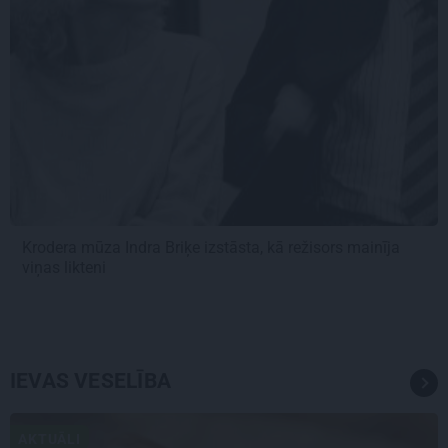
Krodera mūza Indra Briķe izstāsta, kā režisors mainīja
viņas likteni
IEVAS VESELĪBA
AKTUĀLI