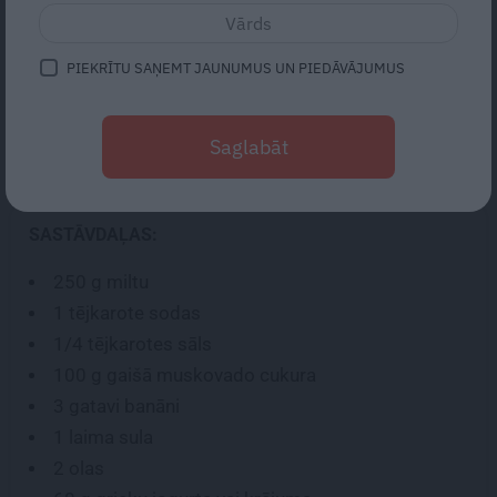
Nav vērtējuma
PIEKRĪTU SAŅEMT JAUNUMUS UN PIEDĀVĀJUMUS
Tavs jaunais mīļākais brīvdienu deserts ir atklāts! Sulīga
banānmaize ar maigu krēmsiera un šokolādes
Saglabāt
pildījumu. Perfekts sabiedrotais rīta kafijai!
SASTĀVDAĻAS:
250 g
miltu
1 tējkarote
sodas
1/4 tējkarotes
sāls
100 g
gaišā muskovado cukura
3
gatavi banāni
1
laima sula
2
olas