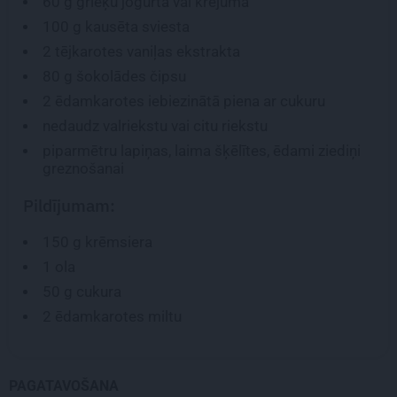
60 g
grieķu jogurta vai krējuma
100 g
kausēta sviesta
2 tējkarotes
vaniļas ekstrakta
80 g
šokolādes čipsu
2 ēdamkarotes
iebiezinātā piena ar cukuru
nedaudz valriekstu vai citu riekstu
piparmētru lapiņas, laima šķēlītes, ēdami ziediņi
greznošanai
Pildījumam:
150 g
krēmsiera
1
ola
50 g
cukura
2 ēdamkarotes
miltu
PAGATAVOŠANA