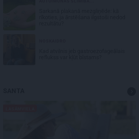
AUTOIMŪNĀS SLIMĪBA...
Sarkanā plakanā mezgliņēde: kā
rīkoties, ja ārstēšana ilgstoši nedod
rezultātu?
NOSKAIDRO
Kad atvilnis jeb gastroezofageālais
reflukss var kļūt bīstams?
SANTA
LASĀMVIELA