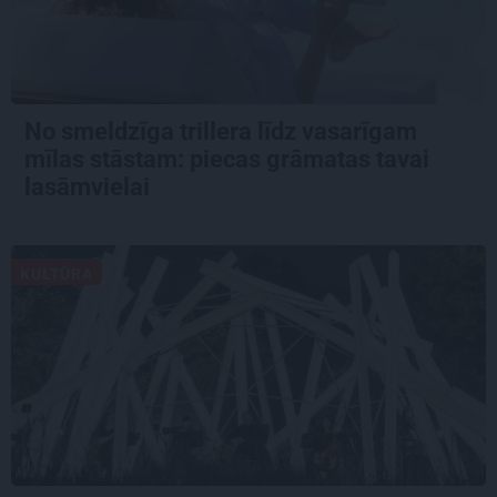
No smeldzīga trillera līdz vasarīgam
mīlas stāstam: piecas grāmatas tavai
lasāmvielai
KULTŪRA