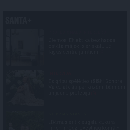
PROFESIONĀLS INTERJERS
Ciemos: Eklektika bez haosa –
a
estēta mājoklis ar skatu uz
Rīgas centra jumtiem
INTERVIJA
Es gribu spēlēties tālāk! Sonora
Vaice atklāti par krīzēm, bērniem
n
un jauno profesiju
STIPRAIS STĀSTS
«Bērnus ar tik augstu cukura
līmeni mēdz ievest jau komā.»