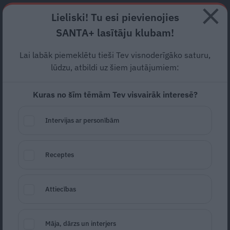
Abonē
Lieliski! Tu esi pievienojies
SANTA+ lasītāju klubam!
RECEPTES
NODERĪGI
JAUNĀKAIS
POPULĀRĀKAIS
Lai labāk piemeklētu tieši Tev visnoderīgāko saturu,
lūdzu, atbildi uz šiem jautājumiem:
Kuras no šīm tēmām Tev visvairāk interesē?
Saldā banānu maize ar
krēmsiera pildījumu
Intervijas ar personībām
RECEPTES
13.05.2026
Receptes
Daina Lapiņa
daina.lapina@santa.lv
Attiecības
Māja, dārzs un interjers