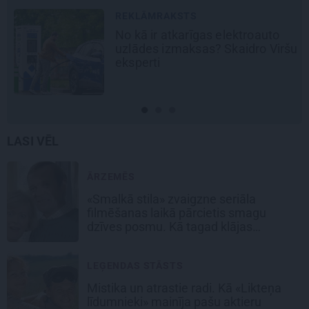
REKLĀMRAKSTS
No kā ir atkarīgas elektroauto
uzlādes izmaksas? Skaidro Viršu
eksperti
LASI VĒL
ĀRZEMĒS
«Smalkā stila» zvaigzne seriāla
filmēšanas laikā pārcietis smagu
dzīves posmu. Kā tagad klājas
Emetam?
LEĢENDAS STĀSTS
Mistika un atrastie radi. Kā «Likteņa
līdumnieki» mainīja pašu aktieru