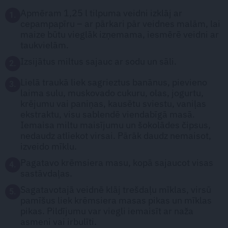
Apmēram 1,25 l tilpuma veidni izklāj ar
1.
cepampapīru – ar pārkari pār veidnes malām, lai
maize būtu vieglāk izņemama, iesmērē veidni ar
taukvielām.
Izsijātus miltus sajauc ar sodu un sāli.
2.
Lielā traukā liek sagrieztus banānus, pievieno
3.
laima sulu, muskovado cukuru, olas, jogurtu,
krējumu vai paniņas, kausētu sviestu, vaniļas
ekstraktu, visu sablendē viendabīgā masā.
Iemaisa miltu maisījumu un šokolādes čipsus,
nedaudz atliekot virsai. Pārāk daudz nemaisot,
izveido mīklu.
Pagatavo krēmsiera masu, kopā sajaucot visas
4.
sastāvdaļas.
Sagatavotajā veidnē klāj trešdaļu mīklas, virsū
5.
pamīšus liek krēmsiera masas pikas un mīklas
pikas. Pildījumu var viegli iemaisīt ar naža
asmeni vai irbulīti.