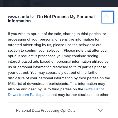
ZIŅAS
«Sāc domāt – kāpēc tik maz?»
www.santa.lv -
Do Not Process My Personal
Viļčuka par savām lomām jaunajā
Information
Dailes teātra sezonā
If you wish to opt-out of the sale, sharing to third parties, or
NAUDA
processing of your personal or sensitive information for
targeted advertising by us, please use the below opt-out
«Meitenes dienā var nopelnīt pat
section to confirm your selection. Please note that after your
vairākus tūkstošus.» Šova «Karsti.
opt-out request is processed you may continue seeing
Krēta» uzvarētāja Loreta gatavojas
sapņu darbam
interest-based ads based on personal information utilized by
us or personal information disclosed to third parties prior to
TAVS ĀRSTS
your opt-out. You may separately opt-out of the further
disclosure of your personal information by third parties on the
«Esmu plānojis līdz tiem simtu desmit
IAB’s list of downstream participants. This information may
izvilkt.» Ar mikroķirurga precizitāti un
also be disclosed by us to third parties on the
IAB’s List of
lauku rūdījumu – acu ārsts Juris
Downstream Participants
that may further disclose it to other
Vanags
third parties.
IEVAS RECEPTES
Personal Data Processing Opt Outs
MĒRCES