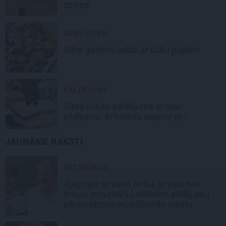
dzīves
SĒŅU ĒDIENI
Siltie gaileņu salāti
ar cūku pupām
SALDĒJUMI
Siera kūkas
saldējums
ar ogu
pildījumu. Brīvdienu sapnis!
1
JAUNĀKIE RAKSTI
ATTIECĪBAS
«Lepojos ar savu Anitu, jo viņa nav
kritusi vecumā!» Leiškalns atklāj abu
pārsteidzošo iepazīšanās stāstu