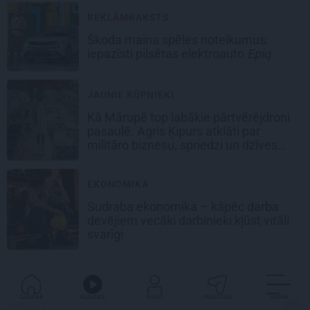
REKLĀMRAKSTS
Škoda maina spēles noteikumus:
iepazīsti pilsētas elektroauto
Epiq
JAUNIE RŪPNIEKI
Kā Mārupē top labākie pārtvērējdroni
pasaulē. Agris Ķipurs atklāti par
militāro biznesu, spriedzi un dzīves
draivu
EKONOMIKA
Sudraba ekonomika – kāpēc darba
devējiem vecāki darbinieki kļūst vitāli
svarīgi
GALVENĀ
KLAUSIES
IENĀC
PADALĪTIES
VAIRĀK
PĒRLE