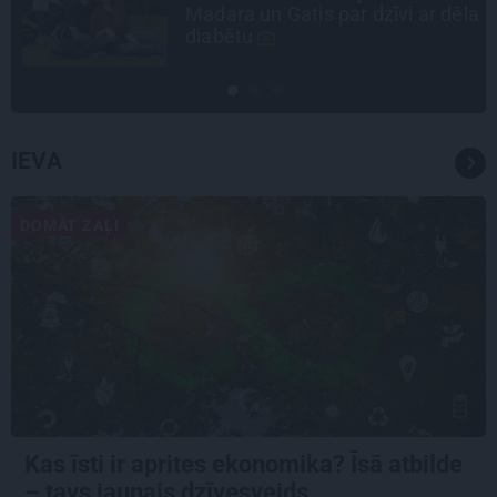
Madara un Gatis par dzīvi ar dēla
diabētu
IEVA
DOMĀT ZAĻI
Kas īsti ir aprites ekonomika? Īsā atbilde
– tavs jaunais dzīvesveids