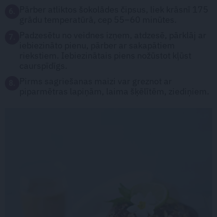
Pārber atliktos šokolādes čipsus, liek krāsnī 175
6.
grādu temperatūrā, cep 55–60 minūtes.
Padzesētu no veidnes izņem, atdzesē, pārklāj ar
7.
iebiezināto pienu, pārber ar sakapātiem
riekstiem. Iebiezinātais piens nožūstot kļūst
caurspīdīgs.
Pirms sagriešanas maizi var greznot ar
8.
piparmētras lapiņām, laima šķēlītēm, ziediņiem.