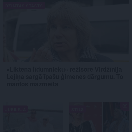
DZIMTAS STĀSTS
«Likteņa līdumnieku» režisore Virdžīnija
Lejiņa sargā īpašu ģimenes dārgumu. To
mantos mazmeita
JUBILEJA
STILS