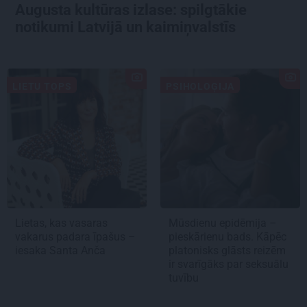
Augusta kultūras izlase: spilgtākie
notikumi Latvijā un kaimiņvalstīs
LIETU TOPS
PSIHOLOĢIJA
Lietas, kas vasaras
Mūsdienu epidēmija –
vakarus padara īpašus –
pieskārienu bads. Kāpēc
iesaka Santa Anča
platonisks glāsts reizēm
ir svarīgāks par seksuālu
tuvību