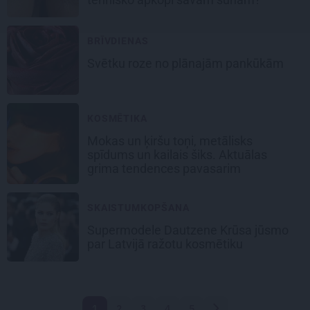
BRĪVDIENAS
Svētku roze
no plānajām pankūkām
KOSMĒTIKA
Mokas un ķiršu toņi, metālisks
spīdums un kailais šiks. Aktuālas
grima tendences pavasarim
SKAISTUMKOPŠANA
Supermodele Dautzene Krūsa jūsmo
par Latvijā ražotu kosmētiku
1
2
3
4
5