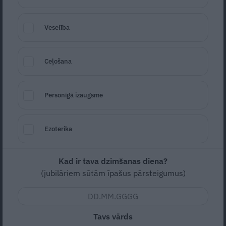
FOTO: «Ivars mani sargāja no
aizvainotām brūtēm.» Kalniņa sievas
Veselība
Lauras atzīšanās
Ceļošana
PĀRVĒRTĪBAS
Personīgā izaugsme
Ezoterika
Kad ir tava dzimšanas diena?
(jubilāriem sūtām īpašus pārsteigumus)
Reperis Gacho ir laimīgs: pārstādītie mati
aug griezdamies!
Tavs vārds