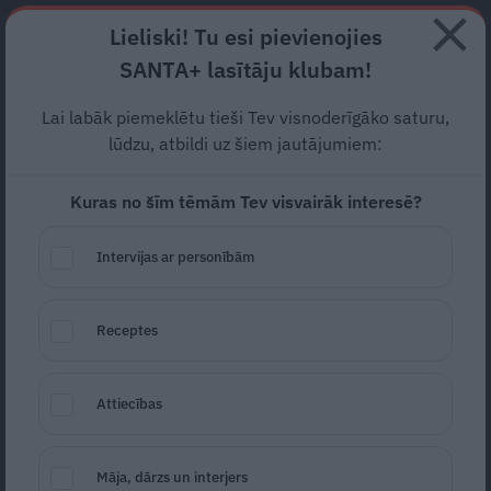
Abonē
Lieliski! Tu esi pievienojies
SANTA+ lasītāju klubam!
HOROSKOPI
TESTI
RECEPTES
NODERĪGI
JAUNĀKAIS
POPU
Lai labāk piemeklētu tieši Tev visnoderīgāko saturu,
lūdzu, atbildi uz šiem jautājumiem:
SKAISTUMS
Kuras no šīm tēmām Tev visvairāk interesē?
Skaistumkopšanas speciālistu ieteikumi, padomi un
idejas.
Intervijas ar personībām
ATTIECĪBAS
Receptes
Attiecības
Māja, dārzs un interjers