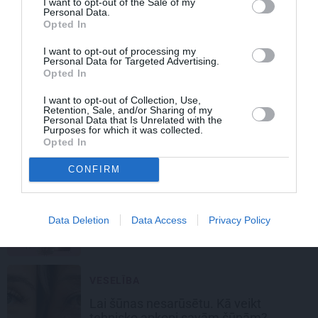
I want to opt-out of the Sale of my
Personal Data.
Opted In
SKAISTUMKOPŠANA
I want to opt-out of processing my
Ietīšanās procedūras mājās. Vai tā
Personal Data for Targeted Advertising.
tiešām var notievēt?
Opted In
I want to opt-out of Collection, Use,
KOSMĒTIKA
Retention, Sale, and/or Sharing of my
Personal Data that Is Unrelated with the
Purposes for which it was collected.
Pasaule
jūk prātā
Margotas Robijas
Opted In
grima dēļ. Kosmētiķi atklāj, kā tikt pie
šāda izskata
CONFIRM
SKAISTUMKOPŠANA
Data Deletion
Data Access
Privacy Policy
Maģiskā hialuronskābe. Kāpēc mums
to vajag?
VESELĪBA
Lai šūnas nesarūsētu. Kā veikt
tehnisko apkopi savām šūnām?