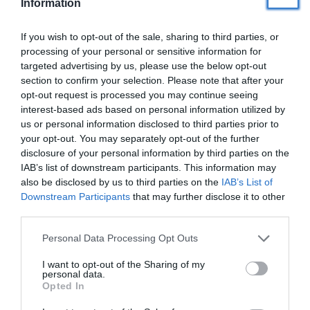
Information
If you wish to opt-out of the sale, sharing to third parties, or
processing of your personal or sensitive information for
targeted advertising by us, please use the below opt-out
section to confirm your selection. Please note that after your
SKAISTUMKOPŠANA
opt-out request is processed you may continue seeing
Kā veicināt uzacu augšanu – no
interest-based ads based on personal information utilized by
dabas veltēm līdz modernajai
us or personal information disclosed to third parties prior to
kosmetoloģijai
your opt-out. You may separately opt-out of the further
disclosure of your personal information by third parties on the
IAB’s list of downstream participants. This information may
PERSONĪBAS
also be disclosed by us to third parties on the
IAB’s List of
FOTO: Skaistākā Latvijas sieviete nāk
Downstream Participants
that may further disclose it to other
no Rīgas. «Misis Latvija 2026»
third parties.
dalībnieces žilbina peldkostīmos
Personal Data Processing Opt Outs
SKAISTUMKOPŠANA
I want to opt-out of the Sharing of my
personal data.
Princešu mati ar ilgviļņu palīdzību.
Opted In
Modīgi kā nekad