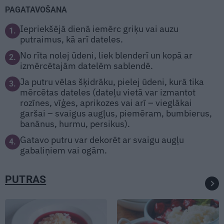
PAGATAVOŠANA
Iepriekšējā dienā iemērc griķu vai auzu
1.
putraimus, kā arī dateles.
No rīta nolej ūdeni, liek blenderī un kopā ar
2.
izmērcētajām datelēm sablendē.
Ja putru vēlas šķidrāku, pielej ūdeni, kurā tika
3.
mērcētas dateles (dateļu vietā var izmantot
rozīnes, vīģes, aprikozes vai arī – vieglākai
garšai – svaigus augļus, piemēram, bumbierus,
banānus, hurmu, persikus).
Gatavo putru var dekorēt ar svaigu augļu
4.
gabaliņiem vai ogām.
PUTRAS