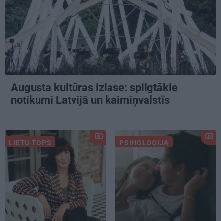
Augusta kultūras izlase: spilgtākie
notikumi Latvijā un kaimiņvalstīs
LIETU TOPS
PSIHOLOĢIJA