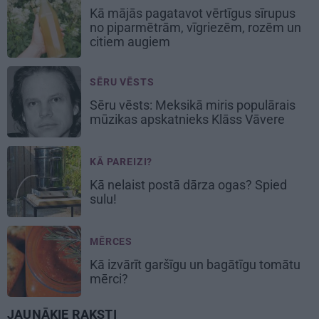
Kā mājās pagatavot vērtīgus sīrupus
no piparmētrām, vīgriezēm, rozēm un
citiem augiem
SĒRU VĒSTS
Sēru vēsts: Meksikā miris populārais
mūzikas apskatnieks Klāss Vāvere
KĀ PAREIZI?
Kā nelaist postā dārza ogas? Spied
sulu!
MĒRCES
Kā izvārīt garšīgu un bagātīgu
tomātu
mērci
?
JAUNĀKIE RAKSTI