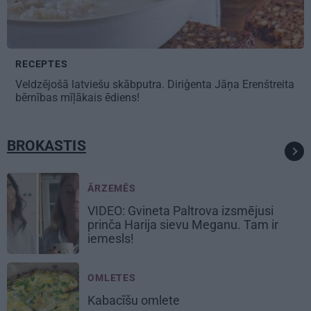
RECEPTES
Veldzējošā latviešu
skābputra
. Diriģenta Jāņa Erenštreita
bērnības mīļākais ēdiens!
BROKASTIS
ĀRZEMĒS
VIDEO: Gvineta Paltrova
izsmējusi
prinča Harija sievu
Meganu. Tam ir
iemesls!
OMLETES
Kabacīšu
omlete