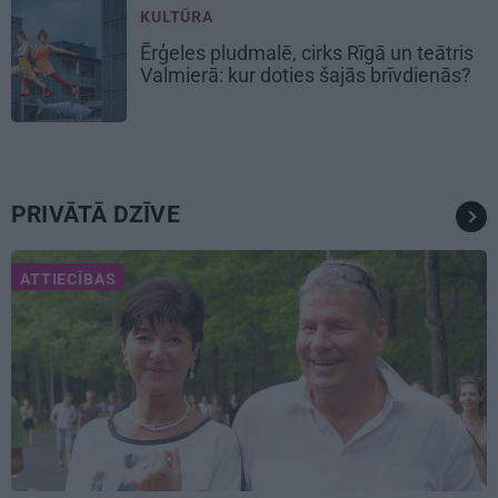
KULTŪRA
Ērģeles pludmalē, cirks Rīgā un teātris
Valmierā: kur doties šajās brīvdienās?
PRIVĀTĀ DZĪVE
ATTIECĪBAS