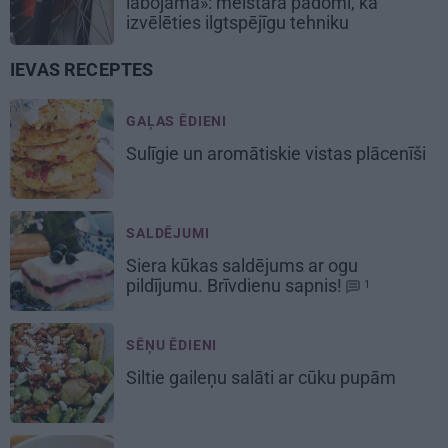
labojama»: meistara padomi, kā
izvēlēties ilgtspējīgu tehniku
IEVAS RECEPTES
GAĻAS ĒDIENI
Sulīgie un aromātiskie vistas
plācenīši
SALDĒJUMI
Siera kūkas
saldējums
ar ogu
pildījumu. Brīvdienu sapnis!
1
SĒŅU ĒDIENI
Siltie gaileņu salāti
ar cūku pupām