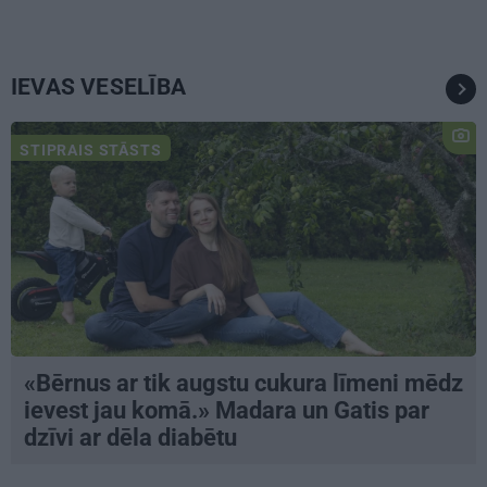
IEVAS VESELĪBA
STIPRAIS STĀSTS
«Bērnus ar tik augstu cukura līmeni mēdz
ievest jau komā.» Madara un Gatis par
dzīvi ar dēla diabētu