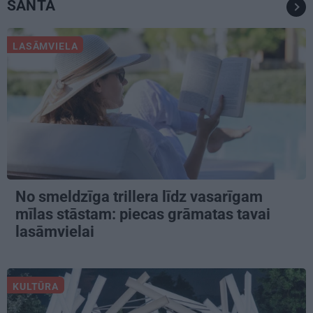
SANTA
LASĀMVIELA
No smeldzīga trillera līdz vasarīgam
mīlas stāstam: piecas grāmatas tavai
lasāmvielai
KULTŪRA