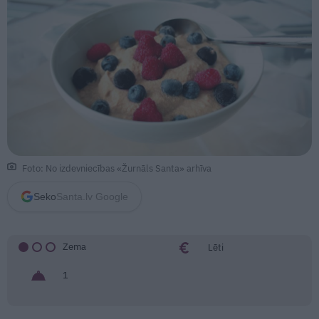
Foto: No izdevniecības «Žurnāls Santa» arhīva
Seko
Santa.lv Google
Zema
Lēti
1