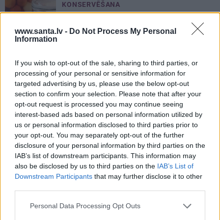
KONSERVĒŠANA
Ķirštomātiņi
želejā. Žaklīnas
Cinovskas gadiem pārbaudītā
www.santa.lv -
Do Not Process My Personal
Information
recepte!
If you wish to opt-out of the sale, sharing to third parties, or
processing of your personal or sensitive information for
targeted advertising by us, please use the below opt-out
section to confirm your selection. Please note that after your
opt-out request is processed you may continue seeing
interest-based ads based on personal information utilized by
PROFESIONĀLS INTERJERS
us or personal information disclosed to third parties prior to
Ciemos: Eklektika bez haosa –
your opt-out. You may separately opt-out of the further
a
estēta mājoklis ar skatu uz
disclosure of your personal information by third parties on the
Rīgas centra jumtiem
IAB’s list of downstream participants. This information may
also be disclosed by us to third parties on the
IAB’s List of
Downstream Participants
that may further disclose it to other
CIEMOS
third parties.
s
«Vectēvam vajadzēja to vērienu
Personal Data Processing Opt Outs
būvējot.» Kā Grišānu ģimene
atjauno senās dzimtas mājas