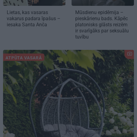
Lietas, kas vasaras
Mūsdienu epidēmija –
vakarus padara īpašus –
pieskārienu bads. Kāpēc
iesaka Santa Anča
platonisks glāsts reizēm
ir svarīgāks par seksuālu
tuvību
ATPŪTA VASARĀ