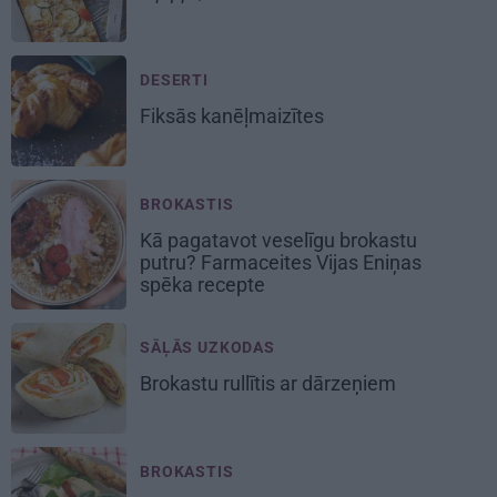
DESERTI
Fiksās
kanēļmaizītes
BROKASTIS
Kā pagatavot
veselīgu
brokastu
putru? Farmaceites Vijas Eniņas
spēka recepte
SĀĻĀS UZKODAS
Brokastu rullītis ar dārzeņiem
BROKASTIS