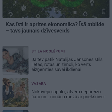
Kas īsti ir aprites ekonomika? Īsā atbilde
– tavs jaunais dzīvesveids
STILA NOSLĒPUMI
Ja tev patīk Natālijas Jansones stils:
lietas, rotas un zīmoli, ko vērts
aizņemties savai ikdienai
VASARA
Nokavēju sapulci, atvēru nepareizo
čatu un… nonācu mežā ar priekšnieci!