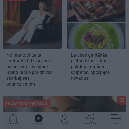
No mantotā zelta
Latvijas gardākās
lombardā līdz saviem
pieturvietas – kur
biznesiem. Investore
palutināt garšas
Baiba Blāķe par dzīves
kārpiņas, apceļojot
skarbajiem
novadus
pagriezieniem
SKAISTUMKOPŠANA
GALVENĀ
KLAUSIES
IENĀC
PADALĪTIES
VAIRĀK