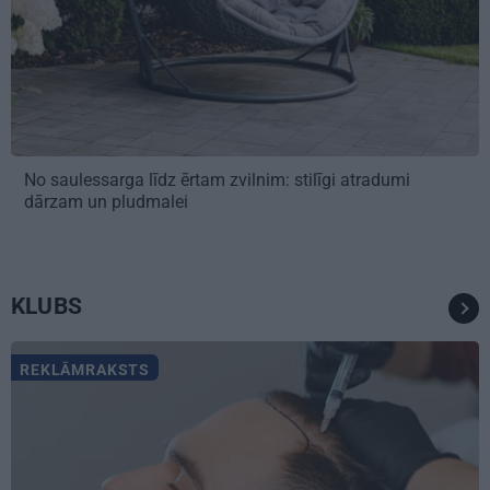
No saulessarga līdz ērtam zvilnim: stilīgi atradumi
dārzam un pludmalei
KLUBS
REKLĀMRAKSTS