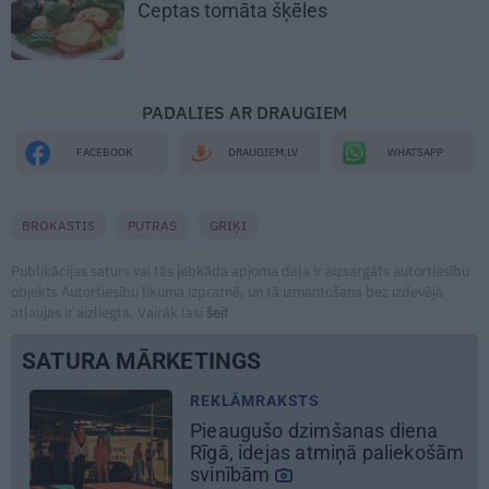
Ceptas
tomāta šķēles
PADALIES AR DRAUGIEM
WHATSAPP
FACEBOOK
DRAUGIEM.LV
BROKASTIS
PUTRAS
GRIĶI
Publikācijas saturs vai tās jebkāda apjoma daļa ir aizsargāts autortiesību
objekts Autortiesību likuma izpratnē, un tā izmantošana bez izdevēja
atļaujas ir aizliegta. Vairāk lasi
šeit
SATURA MĀRKETINGS
REKLĀMRAKSTS
B
Pieaugušo dzimšanas diena
B
Rīgā, idejas atmiņā paliekošām
si
svinībām
ri