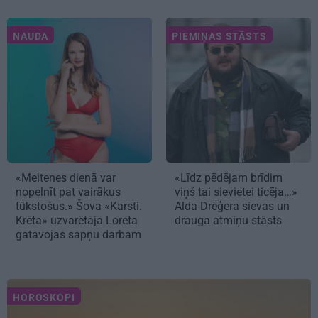
NAUDA
PIEMIŅAS STĀSTS
«Meitenes dienā var
«Līdz pēdējam brīdim
nopelnīt pat vairākus
viņš tai sievietei ticēja…»
tūkstošus.» Šova «Karsti.
Alda Drēģera sievas un
Krēta» uzvarētāja Loreta
drauga atmiņu stāsts
gatavojas sapņu darbam
HOROSKOPI