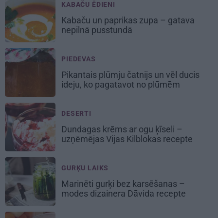
KABAČU ĒDIENI
Kabaču un paprikas zupa
– gatava
nepilnā pusstundā
PIEDEVAS
Pikantais
plūmju čatnijs
un vēl ducis
ideju, ko pagatavot no plūmēm
DESERTI
Dundagas
krēms ar ogu ķīseli
–
uzņēmējas Vijas Kilblokas recepte
GURĶU LAIKS
Marinēti gurķi bez karsēšanas –
modes dizainera Dāvida recepte