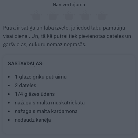
Nav vērtējuma
Putra ir sātīga un laba izvēle, jo iedod labu pamatiņu
visai dienai. Un, tā kā putrai tiek pievienotas dateles un
garšvielas, cukuru nemaz neprasās.
SASTĀVDAĻAS:
1
glāze griķu putraimu
2
dateles
1/4
glāzes ūdens
nažagals malta muskatrieksta
nažagals malta kardamona
nedaudz kanēļa