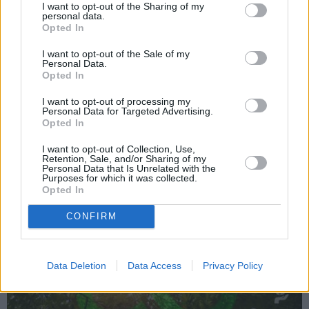
I want to opt-out of the Sharing of my
personal data.
Opted In
INTERVIJA
I want to opt-out of the Sale of my
Personal Data.
Grūtāk par atkailināšanos ir
Opted In
pieņemt sevi. Aktrise Katrīna
Kreile par depresiju, mobingu un
I want to opt-out of processing my
ceļu līdz lielajām lomām
Personal Data for Targeted Advertising.
Opted In
I want to opt-out of Collection, Use,
Retention, Sale, and/or Sharing of my
Personal Data that Is Unrelated with the
Purposes for which it was collected.
IEVA
Opted In
CONFIRM
DOMĀT ZAĻI
Data Deletion
Data Access
Privacy Policy