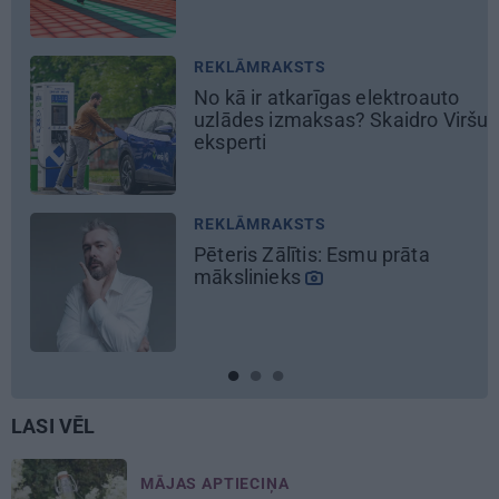
p
REKLĀMRAKSTS
R
No kā ir atkarīgas elektroauto
Da
uzlādes izmaksas? Skaidro Viršu
M
eksperti
el
REKLĀMRAKSTS
M
Pēteris Zālītis: Esmu prāta
Lī
mākslinieks
mā
ie
LASI VĒL
MĀJAS APTIECIŅA