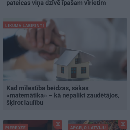
pateicas viņa dzīvē īpašam vīrietim
LIKUMA LABIRINTI
Kad mīlestība beidzas, sākas
«matemātika» – kā nepalikt zaudētājos,
šķirot laulību
PIEREDZE
APCEĻO LATVIJU