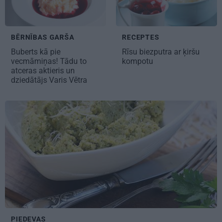
BĒRNĪBAS GARŠA
RECEPTES
Buberts
kā pie
Rīsu biezputra ar ķiršu
vecmāmiņas! Tādu to
kompotu
atceras aktieris un
dziedātājs Varis Vētra
PIEDEVAS