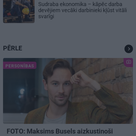
Sudraba ekonomika – kāpēc darba
devējiem vecāki darbinieki kļūst vitāli
svarīgi
PĒRLE
PERSONĪBAS
FOTO: Maksims Busels aizkustinoši