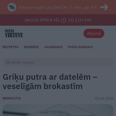
Svinam kopā! Lasi SANTA+ 7 mēn. par 7 €
AKCIJA SPĒKĀ VĒL
1D 11H 37S
Abonē
RECEPTES
NODERĪGI
JAUNĀKAIS
POPULĀRĀKAIS
Griķu putra ar datelēm –
veselīgām brokastīm
BROKASTIS
02.06.2026