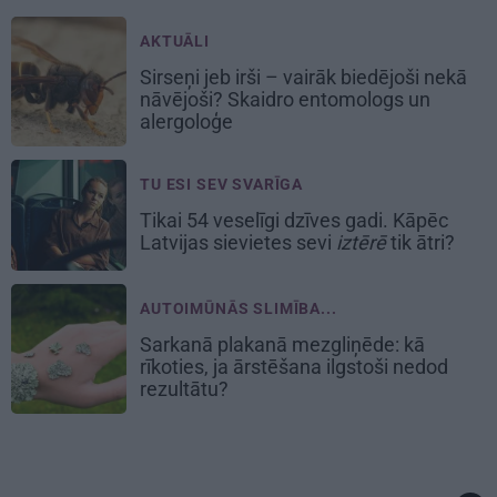
AKTUĀLI
Sirseņi jeb irši – vairāk biedējoši nekā
nāvējoši? Skaidro entomologs un
alergoloģe
TU ESI SEV SVARĪGA
Tikai 54 veselīgi dzīves gadi. Kāpēc
Latvijas sievietes sevi
iztērē
tik ātri?
AUTOIMŪNĀS SLIMĪBA...
Sarkanā plakanā mezgliņēde: kā
rīkoties, ja ārstēšana ilgstoši nedod
rezultātu?