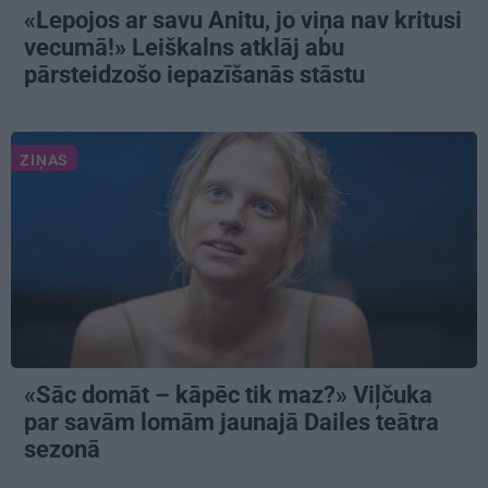
«Lepojos ar savu Anitu, jo viņa nav kritusi
vecumā!» Leiškalns atklāj abu
pārsteidzošo iepazīšanās stāstu
ZIŅAS
«Sāc domāt – kāpēc tik maz?» Viļčuka
par savām lomām jaunajā Dailes teātra
sezonā