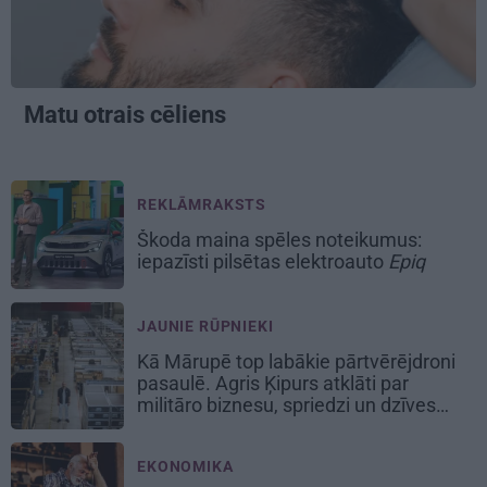
Matu otrais cēliens
REKLĀMRAKSTS
Škoda maina spēles noteikumus:
iepazīsti pilsētas elektroauto
Epiq
JAUNIE RŪPNIEKI
Kā Mārupē top labākie pārtvērējdroni
pasaulē. Agris Ķipurs atklāti par
militāro biznesu, spriedzi un dzīves
draivu
EKONOMIKA