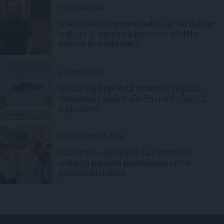
PERSONĪBAS
Noklusētās dzimtas saites, attiecības ar
brāli un 7. bērns kā brīnums: atklāta
saruna ar Andri Raču
HOROSKOPI
Nekas šajā periodā nenotiek nejauši.
Horoskops visām zīmēm no 6. līdz 12.
augustam
CEĻOJUMA PLĀNS
Draudzeņu ceļojums bez drāmām:
noderīgi padomi plānošanai un 16
galamērķu idejas