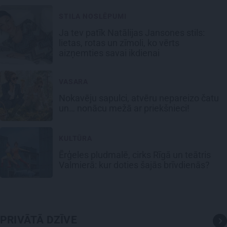
STILA NOSLĒPUMI
Ja tev patīk Natālijas Jansones stils:
lietas, rotas un zīmoli, ko vērts
aizņemties savai ikdienai
VASARA
Nokavēju sapulci, atvēru nepareizo čatu
un… nonācu mežā ar priekšnieci!
KULTŪRA
Ērģeles pludmalē, cirks Rīgā un teātris
Valmierā: kur doties šajās brīvdienās?
PRIVĀTĀ DZĪVE