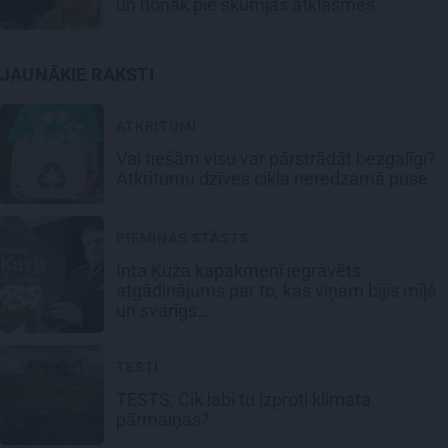
un nonāk pie skumjas atklāsmes
JAUNĀKIE RAKSTI
ATKRITUMI
Vai tiešām visu var pārstrādāt bezgalīgi?
Atkritumu dzīves cikla neredzamā puse
PIEMIŅAS STĀSTS
Inta Ķuža kapakmenī iegravēts
atgādinājums par to, kas viņam bijis mīļš
un svarīgs…
TESTI
TESTS: Cik labi tu izproti klimata
pārmaiņas?