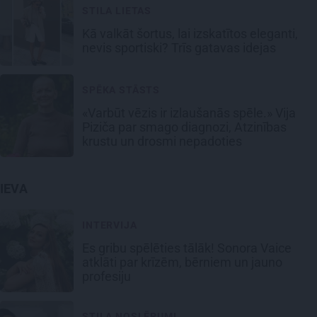
STILA LIETAS
Kā valkāt šortus, lai izskatītos eleganti,
nevis sportiski? Trīs gatavas idejas
SPĒKA STĀSTS
«Varbūt vēzis ir izlaušanās spēle.» Vija
Piziča par smago diagnozi, Atzinības
krustu un drosmi nepadoties
IEVA
INTERVIJA
Es gribu spēlēties tālāk! Sonora Vaice
atklāti par krīzēm, bērniem un jauno
profesiju
STILA NOSLĒPUMI