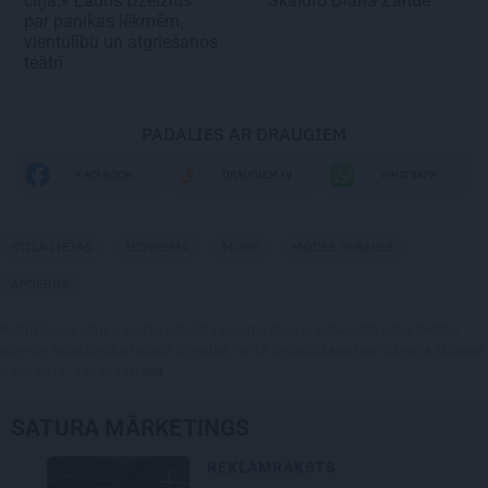
cīņa.» Lauris Dzelzītis
Skaidro Diāna Zande
par panikas lēkmēm,
vientulību un atgriešanos
teātrī
PADALIES AR DRAUGIEM
FACEBOOK
DRAUGIEM.LV
WHATSAPP
STILA LIETAS
IEDVESMA
MODE
MODES PASAULE
APĢĒRBS
Publikācijas saturs vai tās jebkāda apjoma daļa ir aizsargāts autortiesību
objekts Autortiesību likuma izpratnē, un tā izmantošana bez izdevēja atļaujas
ir aizliegta. Vairāk lasi
šeit
SATURA MĀRKETINGS
REKLĀMRAKSTS