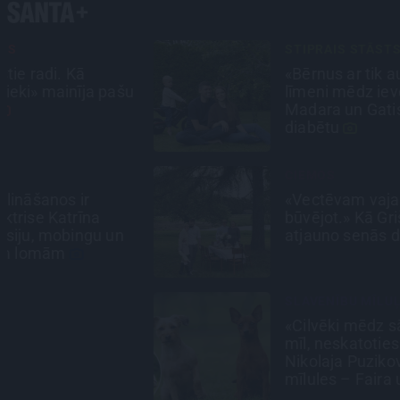
STIPRAIS STĀSTS
«Bērnus ar tik augstu cukura
līmeni mēdz ievest jau komā.»
Madara un Gatis par dzīvi ar dēla
diabētu
CIEMOS
«Vectēvam vajadzēja to vērienu
būvējot.» Kā Grišānu ģimene
atjauno senās dzimtas mājas
SLAVENĪBU MĪLUĻI
«Cilvēki mēdz sāpināt, bet suns
mīl, neskatoties ne uz ko.»
Nikolaja Puzikova un sievas Gitas
mīlules – Faira un Late