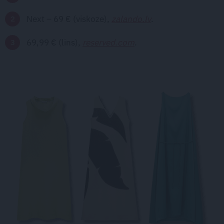
Next – 69 € (viskoze),
zalando.lv
.
69,99 € (lins),
reserved.com
.