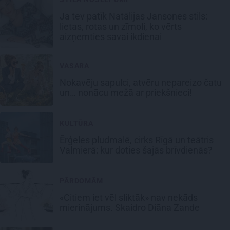
Ja tev patīk Natālijas Jansones stils:
lietas, rotas un zīmoli, ko vērts
aizņemties savai ikdienai
VASARA
Nokavēju sapulci, atvēru nepareizo čatu
un… nonācu mežā ar priekšnieci!
KULTŪRA
Ērģeles pludmalē, cirks Rīgā un teātris
Valmierā: kur doties šajās brīvdienās?
PĀRDOMĀM
«Citiem iet vēl sliktāk» nav nekāds
mierinājums. Skaidro Diāna Zande