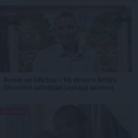
ZIŅAS
Rociet un labi būs – kā aktieris Artūrs
Skrastiņš uzlādējas jaunajai sezonai
ĀRZEMĒS