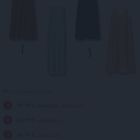
Foto: Publicitātes foto
99,95 € (viskoze),
zara.com
.
69,99 €,
zalando.lv
.
45,95 €,
zara.com
.