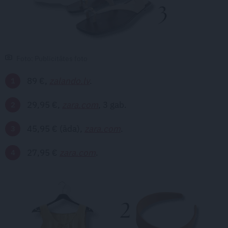
Foto: Publicitātes foto
89 €,
zalando.lv
.
29,95 €,
zara.com
, 3 gab.
45,95 € (āda),
zara.com
.
27,95 €
zara.com
.