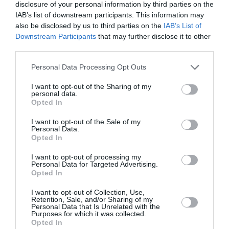
disclosure of your personal information by third parties on the
IAB’s list of downstream participants. This information may
PERSONĪBAS
VASARA
also be disclosed by us to third parties on the
IAB’s List of
Diāna Zande: Viņas
Nokavēju sapulci, atvēru
Downstream Participants
that may further disclose it to other
aizbrauc uz sieviešu
nepareizo čatu un…
third parties.
retrītu, atraisa sievišķību
nonācu mežā ar
un tad atgriežas savas
priekšnieci!
Personal Data Processing Opt Outs
dzīves miskastē
I want to opt-out of the Sharing of my
personal data.
Opted In
I want to opt-out of the Sale of my
Personal Data.
Opted In
I want to opt-out of processing my
PERSONĪBAS
HOROSKOPI
Personal Data for Targeted Advertising.
Una Gulbe-Kārkliņa: Ne
Nekas šajā periodā
Opted In
vienmēr ir drosme
nenotiek nejauši.
ieraudzīt tumšo istabu,
Horoskops visām zīmēm
I want to opt-out of Collection, Use,
Retention, Sale, and/or Sharing of my
pilnu ar skeletgalvām
no 6. līdz 12. augustam
Personal Data that Is Unrelated with the
Purposes for which it was collected.
Opted In