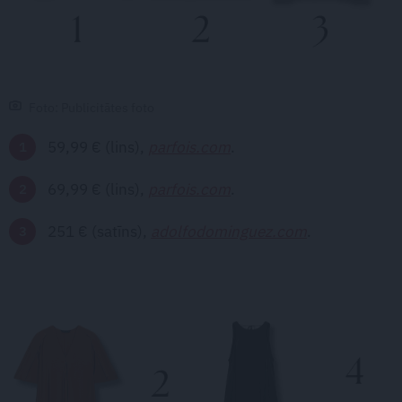
Foto: Publicitātes foto
59,99 € (lins),
parfois.com
.
69,99 € (lins),
parfois.com
.
251 € (satīns),
adolfodominguez.com
.