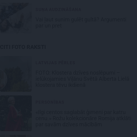
SUŅA AUDZINĀŠANA
Vai ļaut sunim gulēt gultā? Argumenti
par un pret
CITI FOTO RAKSTI
LATVIJAS PĒRLES
FOTO: Klostera dzīves noslēpumi –
ielūkojamies Viļānu Svētā Alberta Lielā
klostera tēvu ikdienā
PERSONĪBAS
«Ilgi centos saglabāt ģimeni par katru
cenu.» Rožu kolekcionāre Romija atklāti
par savām dzīves mācībām