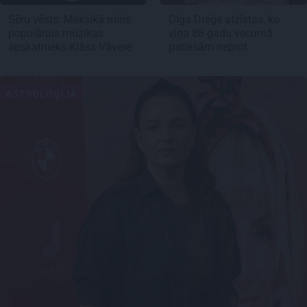
Sēru vēsts: Meksikā miris
Olga Dreģe atzīstas, ko
populārais mūzikas
viņa 88 gadu vecumā
apskatnieks Klāss Vāvere
patiešām neprot
ASTROLOĢIJA