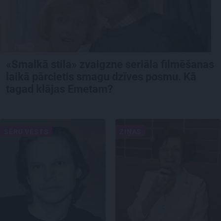
«Smalkā stila» zvaigzne seriāla filmēšanas
laikā pārcietis smagu dzīves posmu. Kā
tagad klājas Emetam?
SĒRU VĒSTS
ZIŅAS