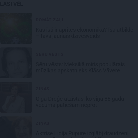
LASI VĒL
DOMĀT ZAĻI
Kas īsti ir aprites ekonomika? Īsā atbilde
– tavs jaunais dzīvesveids
SĒRU VĒSTS
Sēru vēsts: Meksikā miris populārais
mūzikas apskatnieks Klāss Vāvere
ZIŅAS
Olga Dreģe atzīstas, ko viņa 88 gadu
vecumā patiešām neprot
ZIŅAS
Aktrise Lidija Pupure izglābj draudzeni