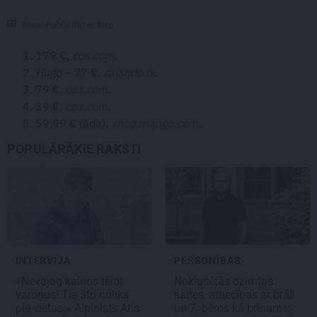
Foto: Publicitātes foto
179 €,
cos.com
.
Hugo
– 77 €,
zalando.lv
.
79 €,
cos.com
.
39 €,
cos.com
.
59,99 € (āda),
shop.mango.com
.
POPULĀRĀKIE RAKSTI
INTERVIJA
PERSONĪBAS
«Nevajag kalnos tēlot
Noklusētās dzimtas
varoņus! Tie ātri noliks
saites, attiecības ar brāli
pie vietas.» Alpīnists Atis
un 7. bērns kā brīnums: