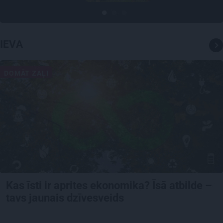
IEVA
DOMĀT ZAĻI
Kas īsti ir aprites ekonomika? Īsā atbilde –
tavs jaunais dzīvesveids