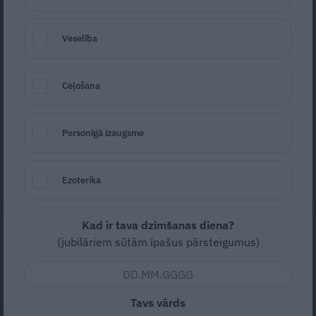
Veselība
Ceļošana
Personīgā izaugsme
Foto: Unspash
Seko
Santa.lv Google
Ezoterika
Gaisīgi audumi, gaiši toņi un viegls,
nepārslogots tēls kļūst par galvenajiem
Kad ir tava dzimšanas diena?
vasaras garderobes elementiem karstām
(jubilāriem sūtām īpašus pārsteigumus)
dienām. Un te labs variants izvēlei ir kleita
un tieši A silueta līnijas modelis.
Tavs vārds