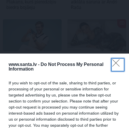
Plakans, kurš pieredzējis
atklāta saruna ar Andri
biedra bojāeju
Raču
ATTIECĪBAS
STILA NOSLĒPUMI
www.santa.lv -
Do Not Process My Personal
Ko darīt, ja esi kopā ar
Ja tev patīk Natālijas
Information
pieauguša vīrieša
Jansones stils: lietas,
ķermenī noslēpušos
rotas un zīmoli, ko vērts
puišeli?
aizņemties savai ikdienai
If you wish to opt-out of the sale, sharing to third parties, or
processing of your personal or sensitive information for
targeted advertising by us, please use the below opt-out
section to confirm your selection. Please note that after your
opt-out request is processed you may continue seeing
interest-based ads based on personal information utilized by
us or personal information disclosed to third parties prior to
your opt-out. You may separately opt-out of the further