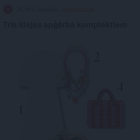
35,99 € (modāls),
reserved.com
.
Trīs idejas apģērba komplektiem