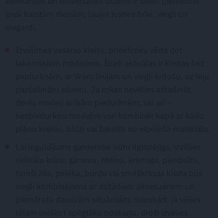
vienkāršais un universālais dizains ir ideāli piemērots
īpaši karstām dienām, ļaujot justies brīvi, viegli un
eleganti.
Izvēloties vasaras kleitu, priekšroku vērts dot
lakoniskiem modeļiem. Īpaši aktuālas ir kleitas bez
piedurknēm, ar tīrām līnijām un viegli krītošu, uz leju
paplašinātu siluetu. Ja rokas nevēlies atkailināt,
derēs modeļi ar īsām piedurknēm, vai arī –
bezpiedurkņu modeļus vari kombinēt kopā ar kādu
plānu kreklu, blūzi vai žaketīti no elpojoša materiāla.
Lai ieguldījums garderobē būtu ilgtspējīgs, izvēlies
neitrālu krāsu gammu. Melna, krēmīga, pienbalta,
tumši zila, pelēka, bordo vai smilškrāsas kleita būs
viegli kombinējama ar dažādiem aksesuāriem un
piemērota daudzām situācijām. Savukārt, ja vēlies
tēlam piešķirt spilgtāku noskaņu, droši izvēlies