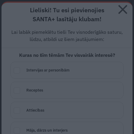
Abonē
Lieliski! Tu esi pievienojies
SANTA+ lasītāju klubam!
RECEPTES
NODERĪGI
JAUNĀKAIS
POPULĀRĀKAIS
Lai labāk piemeklētu tieši Tev visnoderīgāko saturu,
Ērts un sievišķīgs – A silueta
lūdzu, atbildi uz šiem jautājumiem:
piegriezums. Trīs idejas
Kuras no šīm tēmām Tev visvairāk interesē?
pārdomātiem vasaras
Intervijas ar personībām
apģērbu komplektiem
STILA LIETAS
08.07.2026
Receptes
Agija Vismane
Attiecības
Māja, dārzs un interjers