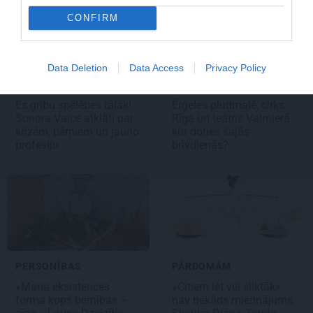
CONFIRM
Data Deletion
Data Access
Privacy Policy
INTERVIJA
KULTŪRA
Es gribu spēlēties tālāk!
Ērģeles pludmalē, cirks
Sonora Vaice atklāti par
Rīgā un teātris Valmierā:
krīzēm, bērniem un jauno
kur doties šajās
profesiju
brīvdienās?
PERSONĪBAS
PĀRDOMĀM
«Mana eksistences
«Citiem iet vēl sliktāk»
forma kopš bērnības –
nav nekāds mierinājums.