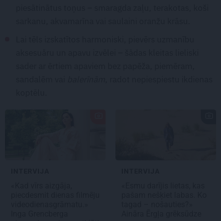
piesātinātus toņus – smaragda zaļu, terakotas, koši
sarkanu, akvamarīna vai saulaini oranžu krāsu.
Lai tēls izskatītos harmoniski, pievērs uzmanību
aksesuāru un apavu izvēlei – šādas kleitas lieliski
sader ar ērtiem apaviem bez papēža, piemēram,
sandalēm vai
balerīnām
, radot nepiespiestu ikdienas
koptēlu.
INTERVIJA
INTERVIJA
«Kad vīrs aizgāja,
«Esmu darījis lietas, kas
piecdesmit dienas filmēju
pašam nešķiet labas. Ko
videodienasgrāmatu.»
tagad – nošauties?»
Inga Grencberga
Aināra Ērgļa grēksūdze