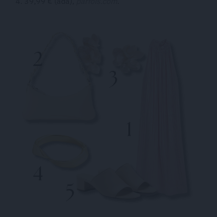
39,99 € (āda),
parfois.com
.