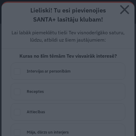
Lieliski! Tu esi pievienojies
ABONĒ
SANTA+ lasītāju klubam!
Lai labāk piemeklētu tieši Tev visnoderīgāko saturu,
«Esmu darījis lietas, kas
lūdzu, atbildi uz šiem jautājumiem:
pašam nešķiet labas. Ko
Kuras no šīm tēmām Tev visvairāk interesē?
tagad – nošauties?»
Aināra Ērgļa grēksūdze
Intervijas ar personībām
Ir vīrieši, kuri visu mūžu dižojas ar saviem
Receptes
panākumiem. Un ir vīrieši, kuri beidzot sāk
runāt par cenu, ko samaksājuši. Šī ir saruna
Attiecības
par karjeru, varu, ego, atkarību no ietekmes,
kritieniem un mēģinājumu dzīvi salikt
Māja, dārzs un interjers
atpakaļ, kad tā sāk brukt. Ainārs Ērglis bija