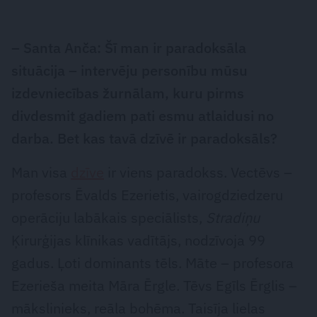
– Santa Anča: Šī man ir paradoksāla
situācija – intervēju personību mūsu
izdevniecības žurnālam, kuru pirms
divdesmit gadiem pati esmu atlaidusi no
darba. Bet kas tavā dzīvē ir ­paradoksāls?
Man visa
dzīve
ir viens paradokss. Vectēvs –
profesors Ēvalds Ezerietis, vairogdziedzeru
operāciju labākais speciālists,
Stradiņu
Ķirurģijas klīnikas vadītājs, nodzīvoja 99
gadus. Ļoti dominants tēls. Māte – profesora
Ezerieša meita Māra Ērgle. Tēvs Egīls Ērglis –
mākslinieks, reāla bohēma. Taisīja lielas