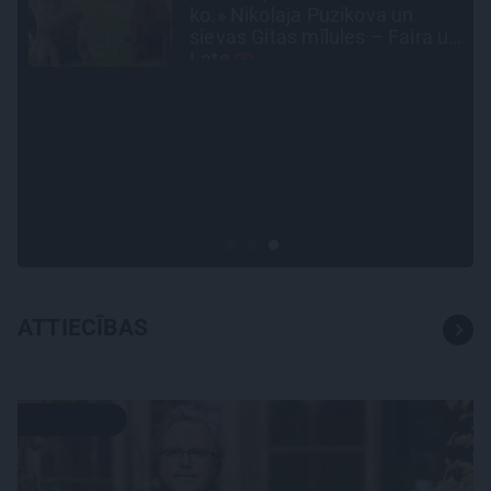
Rīgas centra jumtiem
un
INTERVIJA
Es gribu spēlēties tālāk!
Sonora Vaice atklāti par
krīzēm, bērniem un jauno
profesiju
ATTIECĪBAS
PERSONĪBAS