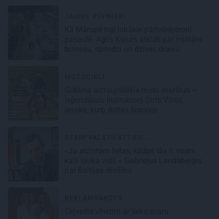
JAUNIE RŪPNIEKI
Kā Mārupē top labākie pārtvērējdroni
pasaulē. Agris Ķipurs atklāti par militāro
biznesu, spriedzi un dzīves draivu
MOTOCIKLI
Goblina aizraujošākie moto maršruti –
leģendārais instruktors Ģirts Vilnis
iesaka, kurp doties šovasar
STARPVALSTU ATTIEC...
«Ja atzīstam lietas, kādas tās ir, esam
kaili lauka vidū.» Gabrieļus Landsberģis
par Baltijas drošību
REKLĀMRAKSTS
Ceļvedis vīrietim ar lieko svaru