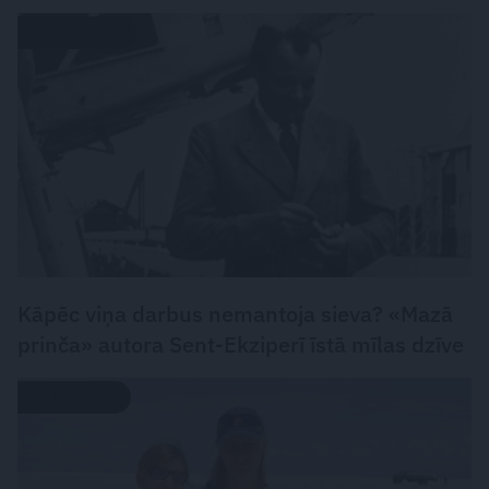
LASĀMGABALS
Kāpēc viņa darbus nemantoja sieva? «Mazā
prinča» autora Sent-Ekziperī īstā mīlas dzīve
MĪLASSTĀSTS