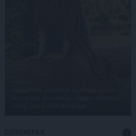
INTERVIJA
«Attiecības nocirtām no abām pusēm,
un tas bija drausmīgi sāpīgi,» intervijā
atklāj Una Gulbe-Kārkliņa
DZĪVESSTILS