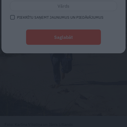
PIEKRĪTU SAŅEMT JAUNUMUS UN PIEDĀVĀJUMUS
Saglabāt
Foto: Karlīna Vītoliņa un Jānis Liflands