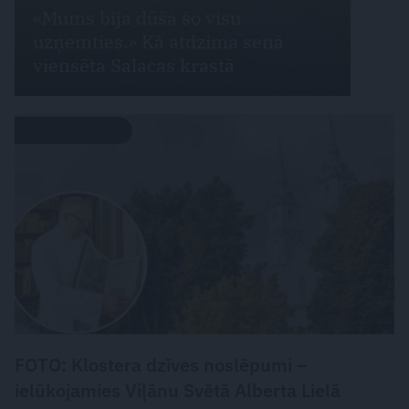
«Mums bija dūša šo visu
uzņemties.» Kā atdzima senā
viensēta Salacas krastā
LATVIJAS PĒRLES
FOTO: Klostera dzīves noslēpumi –
ielūkojamies Viļānu Svētā Alberta Lielā