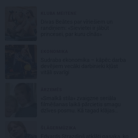
KLUBA MEITENE
Divas Beātes par vīriešiem un
randiņiem: «Sievietei ir jābūt
princesei, par kuru cīnās»
EKONOMIKA
Sudraba ekonomika – kāpēc darba
devējiem vecāki darbinieki kļūst
vitāli svarīgi
ĀRZEMĒS
«Smalkā stila» zvaigzne seriāla
filmēšanas laikā pārcietis smagu
dzīves posmu. Kā tagad klājas
Emetam?
ŠLĀGERMŪZIKA
Edvards Strazdiņš atklāti pasaka, ko