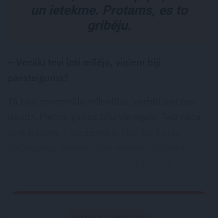
un ietekme. Protams, es to
gribēju.
– Vecāki tevi ļoti mīlēja, ­viņiem biji
pārsteigums?
Tā bija nenormāla mīlestība, varbūt pat par
daudz. Piecus gadus biju vienīgais. Tad nāca
otra trauma – piedzima brālis, kurš visu
sačakarēja
. Gribēju viņu noindēt. Uztaisīju
mannas putru un reāli bēru iekšā zilos
graudiņus.
ATĻAUJIES LAIKU SEV