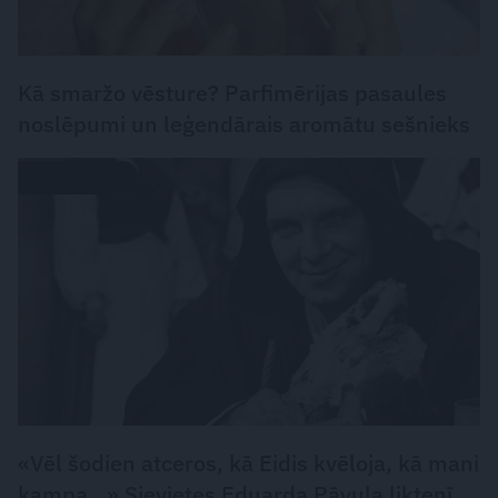
Kā smaržo vēsture? Parfimērijas pasaules
noslēpumi un leģendārais aromātu sešnieks
LASĀMGABALS
«Vēl šodien atceros, kā Eidis kvēloja, kā mani
kampa…» Sievietes Eduarda Pāvula liktenī