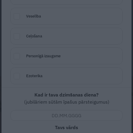
žurnāla KLUBS pirmais redaktors (1994.–
Veselība
2004.), tad viens no pirmajiem izveidoja
savu PR firmu, kas ilgu laiku bija starp
vadošajām Latvijā.
Ceļošana
Santa Anča
Aivars
Personīgā izaugsme
Pastalnieks
30. jūnijs
Ezoterika
Kad ir tava dzimšanas diena?
(jubilāriem sūtām īpašus pārsteigumus)
Tavs vārds