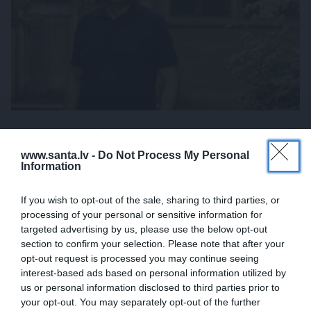
Noklusētās dzimtas saites, attiecības ar brāli
un 7. bērns kā brīnums: atklāta saruna ar
www.santa.lv -
Do Not Process My Personal
Information
Andri Raču
If you wish to opt-out of the sale, sharing to third parties, or
ATTIECĪBAS
processing of your personal or sensitive information for
targeted advertising by us, please use the below opt-out
section to confirm your selection. Please note that after your
opt-out request is processed you may continue seeing
interest-based ads based on personal information utilized by
us or personal information disclosed to third parties prior to
your opt-out. You may separately opt-out of the further