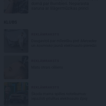
domā par Bumbieri. Neparasta
saruna ar šlāgermūzikas princi
KLUBS
REKLĀMRAKSTS
Daugaviņš par mīlestību pret
Mercedes
un
kosmisko
jaunā elektroauto pieredzi
REKLĀMRAKSTS
Matu otrais cēliens
REKLĀMRAKSTS
Škoda maina spēles noteikumus:
iepazīsti pilsētas elektroauto
Epiq