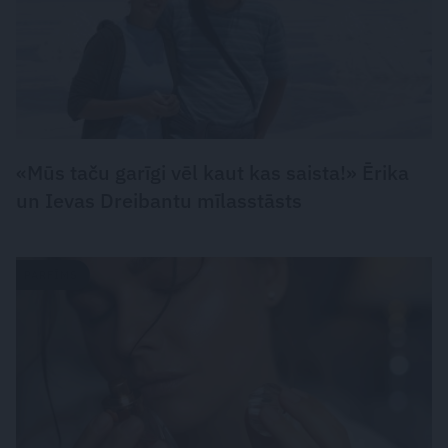
«Mūs taču garīgi vēl kaut kas saista!» Ērika
un Ievas Dreibantu mīlasstāsts
PARFĪMS