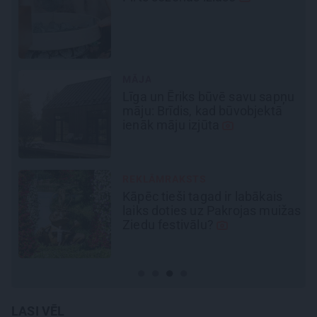
Mercedes
un
kosmisko
jaunā
elektroauto pieredzi
REKLĀMRAKSTS
u
No kā ir atkarīgas elektroauto
uzlādes izmaksas? Skaidro
Viršu eksperti
REKLĀMRAKSTS
Pēteris Zālītis: Esmu prāta
žas
mākslinieks
LASI VĒL