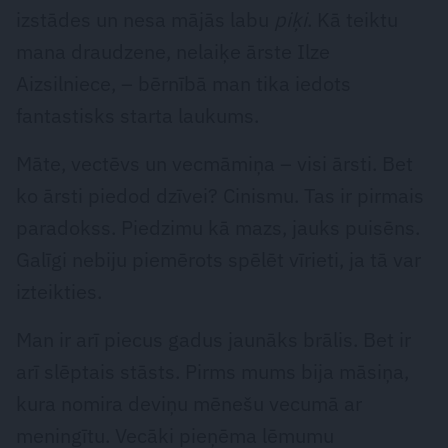
izstādes un nesa mājās labu
piķi
. Kā teiktu
mana draudzene, nelaiķe ārste Ilze
Aizsilniece, – bērnībā man tika iedots
fantastisks starta laukums.
Māte, vectēvs un vecmāmiņa – visi ārsti. Bet
ko ārsti piedod dzīvei? Cinismu. Tas ir pirmais
paradokss. Piedzimu kā mazs, jauks puisēns.
Galīgi nebiju piemērots spēlēt ­vīrieti, ja tā var
izteikties.
Man ir arī piecus gadus jaunāks brālis. Bet ir
arī slēptais stāsts. Pirms mums bija māsiņa,
kura nomira deviņu mēnešu vecumā ar
meningītu. Vecāki pieņēma lēmumu