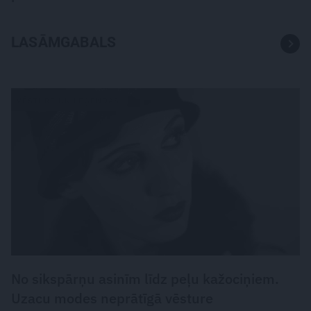
LASĀMGABALS
VĒSTURE UN LEĢENDAS
No sikspārņu asinīm līdz peļu kažociņiem.
Uzacu modes neprātīgā vēsture