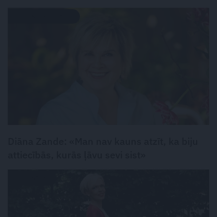
PERSONISKS STĀSTS
Diāna Zande: «Man nav kauns atzīt, ka biju
attiecībās, kurās ļāvu sevi sist»
PERSONĪBAS