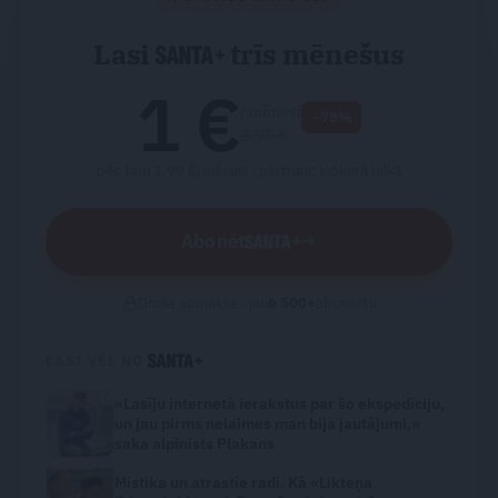
Lasi
trīs mēnešus
1 €
/ mēnesī
−75%
3.99 €
pēc tam 3.99 €/mēnesī ·
pārtrauc jebkurā laikā
Abonēt
→
Droša apmaksa · jau
6 500
+
abonentu
LASI VĒL NO
«Lasīju internetā ierakstus par šo ekspedīciju,
un jau pirms nelaimes man bija jautājumi,»
saka alpīnists Plakans
Mistika un atrastie radi. Kā «Likteņa