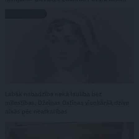
LEĢENDAS STĀSTS
Labāk nabadzība nekā laulība bez
mīlestības. Džeinas Ostinas vienkāršā dzīve
alkās pēc neatkarības