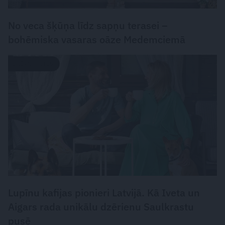
No veca šķūņa līdz sapņu terasei –
bohēmiska vasaras oāze Medemciemā
DZĪVESSTILS
Lupīnu kafijas pionieri Latvijā. Kā Iveta un
Aigars rada unikālu dzērienu Saulkrastu
pusē