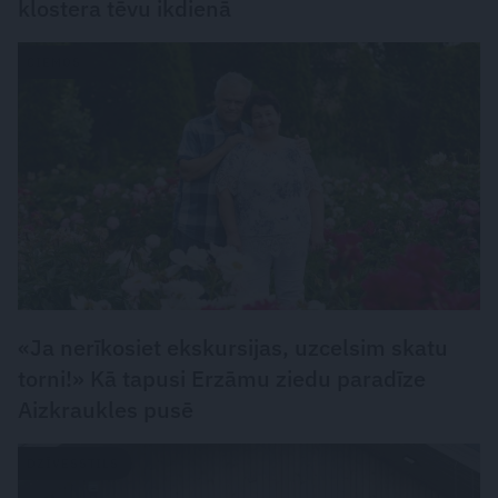
klostera tēvu ikdienā
CIEMOS
«Ja nerīkosiet ekskursijas, uzcelsim skatu
torni!» Kā tapusi Erzāmu ziedu paradīze
Aizkraukles pusē
DZĪVESSTILS