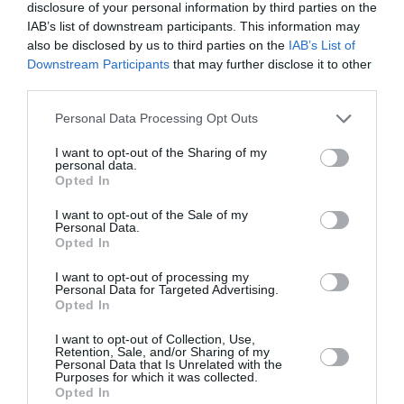
disclosure of your personal information by third parties on the
IAB’s list of downstream participants. This information may
also be disclosed by us to third parties on the
IAB’s List of
Downstream Participants
that may further disclose it to other
third parties.
Ko darīt, ja esi kopā ar pieauguša vīrieša
ķermenī noslēpušos puišeli?
Personal Data Processing Opt Outs
I want to opt-out of the Sharing of my
personal data.
PSIHOLOĢIJA
Opted In
I want to opt-out of the Sale of my
Personal Data.
Opted In
I want to opt-out of processing my
Personal Data for Targeted Advertising.
Opted In
I want to opt-out of Collection, Use,
Retention, Sale, and/or Sharing of my
Personal Data that Is Unrelated with the
Purposes for which it was collected.
Mūsdienu epidēmija – pieskārienu bads.
Opted In