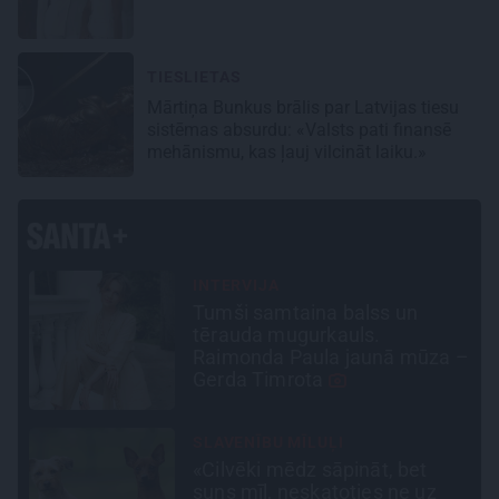
TIESLIETAS
Mārtiņa Bunkus brālis par Latvijas tiesu
sistēmas absurdu: «Valsts pati finansē
mehānismu, kas ļauj vilcināt laiku.»
CIEMOS
«Vectēvam vajadzēja to
vērienu būvējot.» Kā Grišānu
 –
ģimene atjauno senās dzimtas
mājas
PROFESIONĀLS INTERJERS
Ciemos: Eklektika bez haosa –
estēta mājoklis ar skatu uz