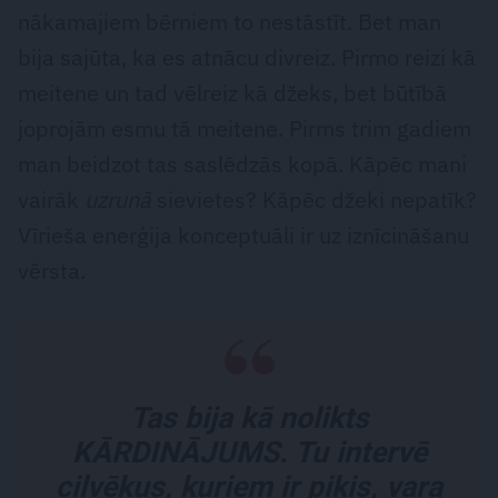
nākamajiem bērniem to nestāstīt. Bet man
bija sajūta, ka es atnācu divreiz. Pirmo reizi kā
meitene un tad vēlreiz kā džeks, bet būtībā
joprojām esmu tā meitene. Pirms trim gadiem
man beidzot tas saslēdzās kopā. Kāpēc mani
vairāk
uzrunā
sievietes? Kāpēc džeki nepatīk?
Vīrieša enerģija konceptuāli ir uz iznīcināšanu
vērsta.
Tas bija kā nolikts
KĀRDINĀJUMS. Tu intervē
cilvēkus, kuriem ir piķis, vara