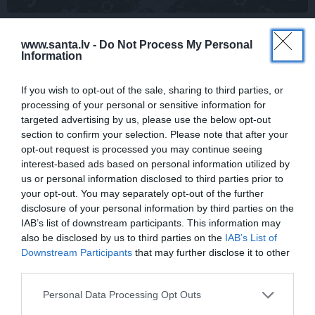
Kas īsti ir aprites ekonomika? Īsā atbilde
www.santa.lv -
Do Not Process My Personal
– tavs jaunais dzīvesveids
Information
If you wish to opt-out of the sale, sharing to third parties, or
processing of your personal or sensitive information for
STILA NOSLĒPUMI
targeted advertising by us, please use the below opt-out
Ja tev patīk Natālijas Jansones stils:
section to confirm your selection. Please note that after your
lietas, rotas un zīmoli, ko vērts
opt-out request is processed you may continue seeing
aizņemties savai ikdienai
interest-based ads based on personal information utilized by
us or personal information disclosed to third parties prior to
your opt-out. You may separately opt-out of the further
VASARA
disclosure of your personal information by third parties on the
Nokavēju sapulci, atvēru nepareizo
IAB’s list of downstream participants. This information may
čatu un… nonācu mežā ar priekšnieci!
also be disclosed by us to third parties on the
IAB’s List of
Downstream Participants
that may further disclose it to other
third parties.
KULTŪRA
Personal Data Processing Opt Outs
Ērģeles pludmalē, cirks Rīgā un teātris