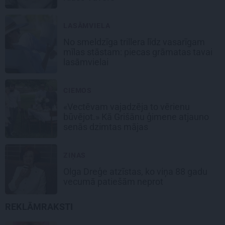
LASĀMVIELA
No smeldzīga trillera līdz vasarīgam
mīlas stāstam: piecas grāmatas tavai
lasāmvielai
CIEMOS
«Vectēvam vajadzēja to vērienu
būvējot.» Kā Grišānu ģimene atjauno
senās dzimtas mājas
ZIŅAS
Olga Dreģe atzīstas, ko viņa 88 gadu
vecumā patiešām neprot
REKLĀMRAKSTI