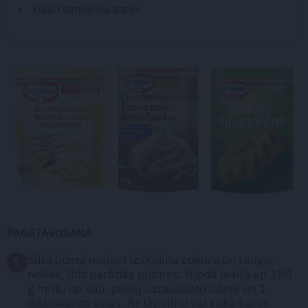
Daži rozmarīna zariņi
PAGATAVOŠANA
Siltā ūdenī maisot izšķīdina cukuru un raugu,
1.
noliek, līdz parādās putiņas. Bļodā iesijā ap 250
g miltu un sāli, pielej uzraudzēto ūdeni un 1
ēdamkaroti eļļas. Ar lāpstiņu vai koka karoti