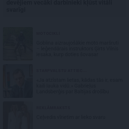
devējiem vecāki darbinieki kļūst vitāli
svarīgi
MOTOCIKLI
Goblina aizraujošākie moto maršruti
– leģendārais instruktors Ģirts Vilnis
iesaka, kurp doties šovasar
STARPVALSTU ATTIEC...
«Ja atzīstam lietas, kādas tās ir, esam
kaili lauka vidū.» Gabrieļus
Landsberģis par Baltijas drošību
REKLĀMRAKSTS
Ceļvedis vīrietim ar lieko svaru