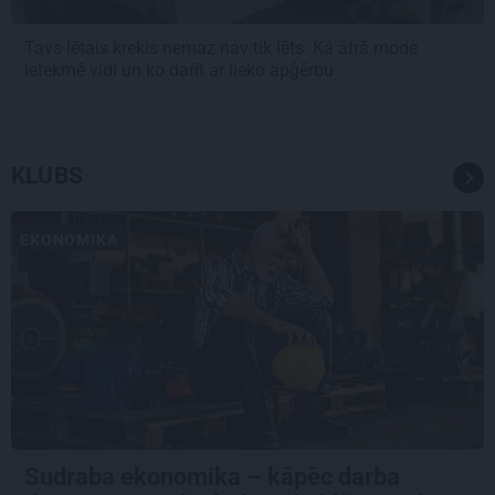
Tavs lētais krekls nemaz nav tik lēts. Kā ātrā mode
ietekmē vidi un ko darīt ar lieko apģērbu
KLUBS
EKONOMIKA
Sudraba ekonomika – kāpēc darba