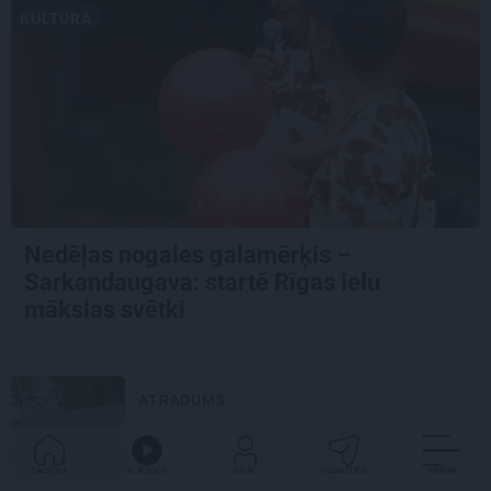
KULTŪRA
Nedēļas nogales galamērķis –
Sarkandaugava: startē Rīgas ielu
mākslas svētki
ATRADUMS
Virziens – jūra: Lauderu ģimenes
bezbēdīgi laiskā miera osta Pūrciemā
GALVENĀ
KLAUSIES
IENĀC
PADALĪTIES
VAIRĀK