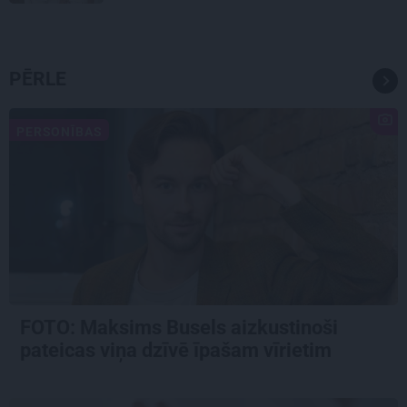
PĒRLE
PERSONĪBAS
FOTO: Maksims Busels aizkustinoši
pateicas viņa dzīvē īpašam vīrietim