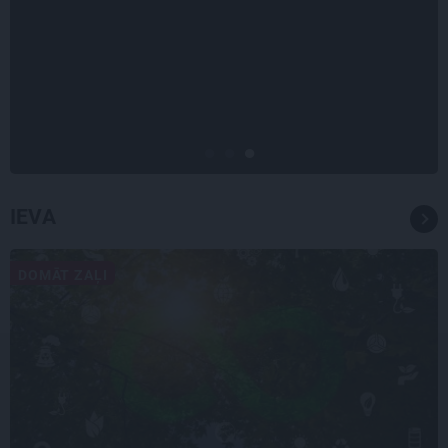
INTERVIJA
Grūtāk par atkailināšanos ir
pieņemt sevi. Aktrise Katrīna
Kreile par depresiju, mobingu un
ceļu līdz lielajām lomām
IEVA
DOMĀT ZAĻI