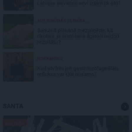
Latvijas sievietes sevi
iztērē
tik ātri?
AUTOIMŪNĀS SLIMĪBA...
Sarkanā plakanā mezgliņēde: kā
rīkoties, ja ārstēšana ilgstoši nedod
rezultātu?
NOSKAIDRO
Kad atvilnis jeb gastroezofageālais
reflukss var kļūt bīstams?
SANTA
KULTŪRA