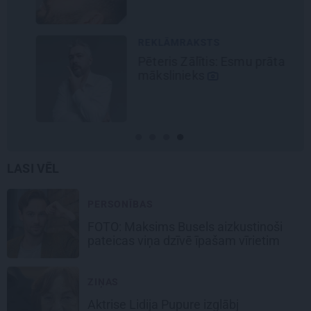
REKLĀMRAKSTS
Pēteris Zālītis: Esmu prāta
mākslinieks
LASI VĒL
PERSONĪBAS
FOTO: Maksims Busels aizkustinoši
pateicas viņa dzīvē īpašam vīrietim
ZIŅAS
Aktrise Lidija Pupure izglābj