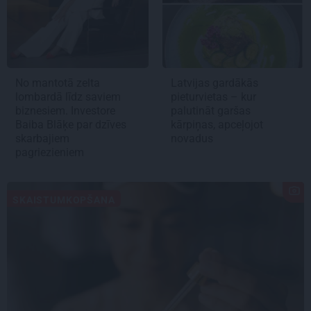
No mantotā zelta
Latvijas gardākās
lombardā līdz saviem
pieturvietas – kur
biznesiem. Investore
palutināt garšas
Baiba Blāķe par dzīves
kārpiņas, apceļojot
skarbajiem
novadus
pagriezieniem
SKAISTUMKOPŠANA