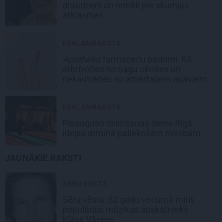
draudzeni un nonāk pie skumjas
atklāsmes
REKLĀMRAKSTS
Apotheka
farmaceitu padomi: Kā
atbrīvoties no nagu sēnītes un
nekautrēties no atvērtajiem apaviem
REKLĀMRAKSTS
Pieaugušo dzimšanas diena Rīgā,
idejas atmiņā paliekošām svinībām
JAUNĀKIE RAKSTI
SĒRU VĒSTS
Sēru vēsts: 62 gadu vecumā miris
populārais mūzikas apskatnieks
Klāss Vāvere