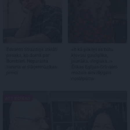
Edvards Strazdiņš atklāti
«It kā pēkšņi es būtu
pasaka, ko domā par
kļuvusi gaisīgāka,
Bumbieri. Neparasta
jaunāka, vieglāka…»
saruna ar šlāgermūzikas
Ērikas Eglijas-Grāveles
princi
mazais sievišķīgais
noslēpums
ATTIECĪBAS