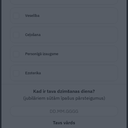
Veselība
Foto: Publicitātes foto
Ceļošana
Seko
Santa.lv Google
Personīgā izaugsme
Vidēja
Vidējas
Ezoterika
Nav vērtējuma
Kad ir tava dzimšanas diena?
(jubilāriem sūtām īpašus pārsteigumus)
GARDIEM LĪGO SVĒTKIEM gatavojamies kopā!
Tavs vārds
SASTĀVDAĻAS: