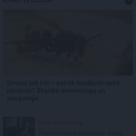
AKTUĀLI
Sirseņi jeb irši – vairāk biedējoši nekā
nāvējoši? Skaidro entomologs un
alergoloģe
TU ESI SEV SVARĪGA
Tikai 54 veselīgi dzīves gadi. Kāpēc