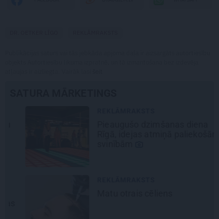
DR. OETKER LĪGO
REKLĀMRAKSTS
Publikācijas saturs vai tās jebkāda apjoma daļa ir aizsargāts autortiesību
objekts Autortiesību likuma izpratnē, un tā izmantošana bez izdevēja
atļaujas ir aizliegta. Vairāk lasi
šeit
SATURA MĀRKETINGS
REKLĀMRAKSTS
Pieaugušo dzimšanas diena
Rīgā, idejas atmiņā paliekošām
svinībām
REKLĀMRAKSTS
Matu otrais cēliens