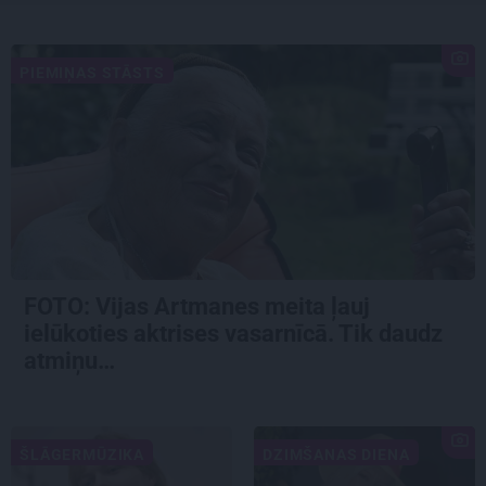
PIEMIŅAS STĀSTS
FOTO:
Vijas Artmanes meita
ļauj
ielūkoties aktrises vasarnīcā. Tik daudz
atmiņu…
ŠLĀGERMŪZIKA
DZIMŠANAS DIENA