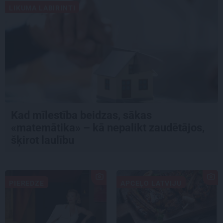
LIKUMA LABIRINTI
Kad mīlestība beidzas, sākas
«matemātika» – kā nepalikt zaudētājos,
šķirot laulību
PIEREDZE
APCEĻO LATVIJU