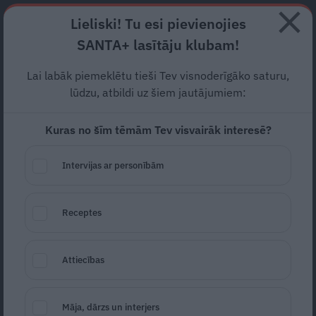
Abonē
Lieliski! Tu esi pievienojies
SANTA+ lasītāju klubam!
RECEPTES
NODERĪGI
JAUNĀKAIS
POPULĀRĀKAIS
Lai labāk piemeklētu tieši Tev visnoderīgāko saturu,
lūdzu, atbildi uz šiem jautājumiem:
Kuras no šīm tēmām Tev visvairāk interesē?
Rozmarīna fokača ar
zemenēm un rabarberiem
Intervijas ar personībām
DR. OETKER LĪGO
19.06.2024
Receptes
Attiecības
Māja, dārzs un interjers