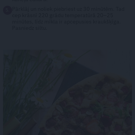
Pārklāj un noliek piebriest uz 30 minūtēm. Tad
5.
cep krāsnī 220 grādu temperatūrā 20–25
minūtes, līdz mīkla ir apcepusies kraukšķīga.
Pasniedz siltu.