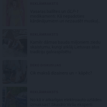
REKLĀMRAKSTS
Vasaras ballītes un
GLP-1
medikamenti: Kā nepadoties
kārdinājumiem un nezaudēt muskuļu
masu
REKLĀMRAKSTS
Kamēr dāmas bauda miljoniem ziedu
skaistumu, kungi atklāj Lietuvas alus
tradīciju galvaspilsētu
DEKO DISKUSIJAS
Cik maksā dizainers un – kāpēc?
REKLĀMRAKSTS
No kā ir atkarīgas elektroauto uzlādes
izmaksas? Skaidro Viršu eksperti