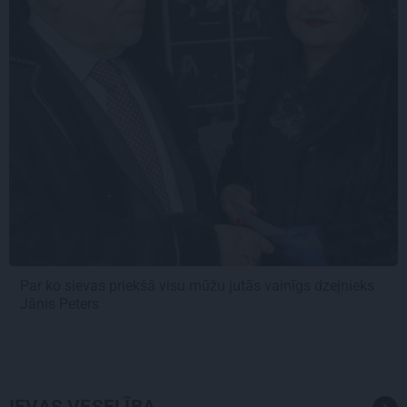
Par ko sievas priekšā visu mūžu jutās vainīgs dzejnieks
Jānis Peters
IEVAS VESELĪBA