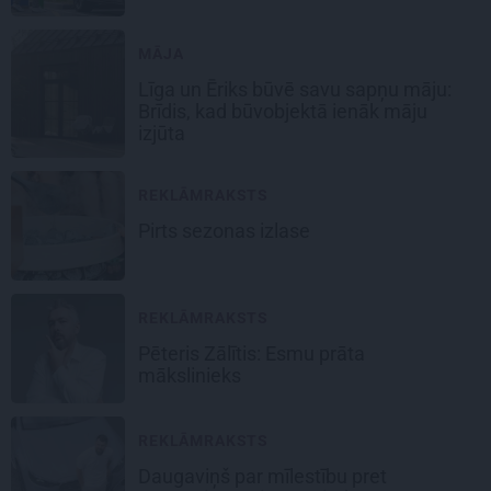
MĀJA
Līga un Ēriks būvē savu sapņu māju:
Brīdis, kad būvobjektā ienāk māju
izjūta
REKLĀMRAKSTS
Pirts sezonas izlase
REKLĀMRAKSTS
Pēteris Zālītis: Esmu prāta
mākslinieks
REKLĀMRAKSTS
Daugaviņš par mīlestību pret