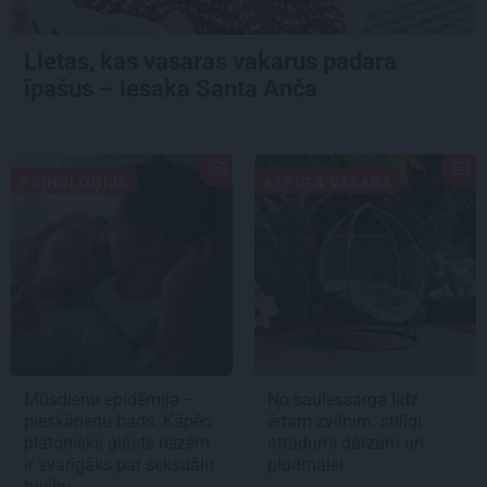
Lietas, kas vasaras vakarus padara
īpašus – iesaka Santa Anča
PSIHOLOĢIJA
ATPŪTA VASARĀ
Mūsdienu epidēmija –
No saulessarga līdz
pieskārienu bads. Kāpēc
ērtam zvilnim: stilīgi
platonisks glāsts reizēm
atradumi dārzam un
ir svarīgāks par seksuālu
pludmalei
tuvību