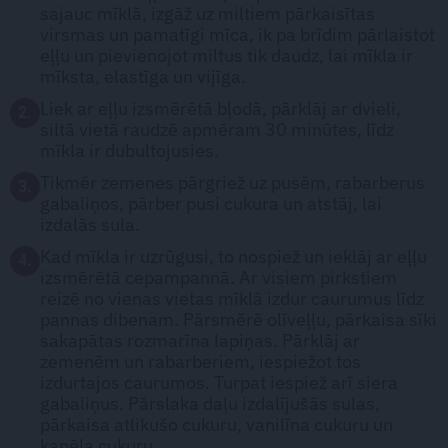
sajauc mīklā, izgāž uz miltiem pārkaisītas
virsmas un pamatīgi mīca, ik pa brīdim pārlaistot
eļļu un pievienojot miltus tik daudz, lai mīkla ir
mīksta, elastīga un vijīga.
Liek ar eļļu izsmērētā bļodā, pārklāj ar dvieli,
2.
siltā vietā raudzē apmēram 30 minūtes, līdz
mīkla ir dubultojusies.
Tikmēr zemenes pārgriež uz pusēm, rabarberus
3.
gabaliņos, pārber pusi cukura un atstāj, lai
izdalās sula.
Kad mīkla ir uzrūgusi, to nospiež un ieklāj ar eļļu
4.
izsmērētā cepampannā. Ar visiem pirkstiem
reizē no vienas vietas mīklā izdur caurumus līdz
pannas dibenam. Pārsmērē olīveļļu, pārkaisa sīki
sakapātas rozmarīna lapiņas. Pārklāj ar
zemenēm un rabarberiem, iespiežot tos
izdurtajos caurumos. Turpat iespiež arī siera
gabaliņus. Pārslaka daļu izdalījušās sulas,
pārkaisa atlikušo cukuru, vanilīna cukuru un
kanēļa cukuru.