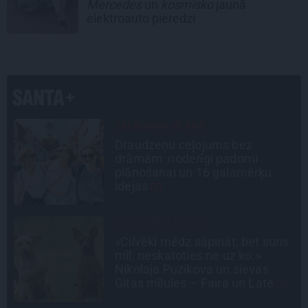
Mercedes
un
kosmisko
jaunā
elektroauto pieredzi
LEĢENDAS STĀSTS
Mistika un atrastie radi. Kā
«Likteņa līdumnieki» mainīja
pašu aktieru dzīves
STIPRAIS STĀSTS
s
«Bērnus ar tik augstu cukura
līmeni mēdz ievest jau komā.»
Madara un Gatis par dzīvi ar dēla
diabētu