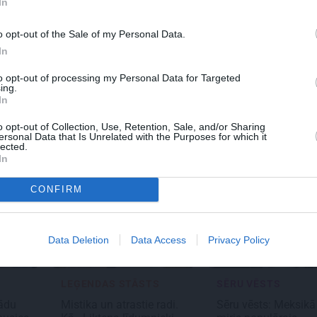
In
o opt-out of the Sale of my Personal Data.
AKSTS
REKLĀMRAKSTS
REKLĀM
In
onas izlase
Pieaugušo dzimšanas
Škoda 
diena Rīgā, idejas
noteiku
to opt-out of processing my Personal Data for Targeted
ing.
atmiņā paliekošām
pilsēta
In
svinībām
Epiq
o opt-out of Collection, Use, Retention, Sale, and/or Sharing
ersonal Data that Is Unrelated with the Purposes for which it
lected.
In
CONFIRM
Data Deletion
Data Access
Privacy Policy
LEĢENDAS STĀSTS
SĒRU VĒSTS
kādu
Mistika un atrastie radi.
Sēru vēsts: Meksikā