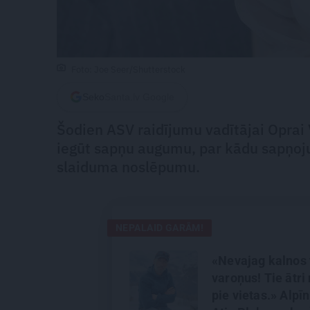
Foto: Joe Seer/Shutterstock
Seko
Santa.lv Google
Šodien ASV raidījumu vadītājai Oprai Vi
iegūt sapņu augumu, par kādu sapņojus
slaiduma noslēpumu.
NEPALAID GARĀM!
«Nevajag kalnos 
varoņus! Tie ātri 
pie vietas.» Alpīn