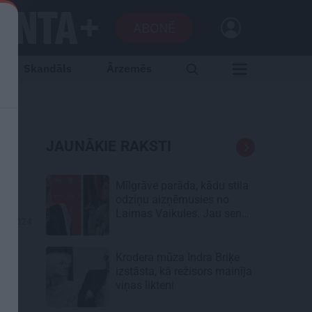
ABONĒ
Skandāls
Ārzemēs
JAUNĀKIE RAKSTI
Mīlgrāve parāda, kādu stila
odziņu aizņēmusies no
Laimas Vaikules. Jau sen
01.2024
tādu gribējusi!
Krodera mūza Indra Briķe
izstāsta, kā režisors mainīja
viņas likteni