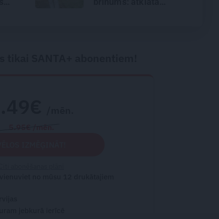
š
brīnums: atklāta
a
saruna ar Andri Raču
s tikai SANTA+ abonentiem!
2.49€
/mēn.
5.95€ /mēn.
VĒLOS IZMĒĢINĀT!
Citi abonēšanas plāni
 vienuviet no mūsu 12 drukātajiem
rvijas
turam jebkurā ierīcē