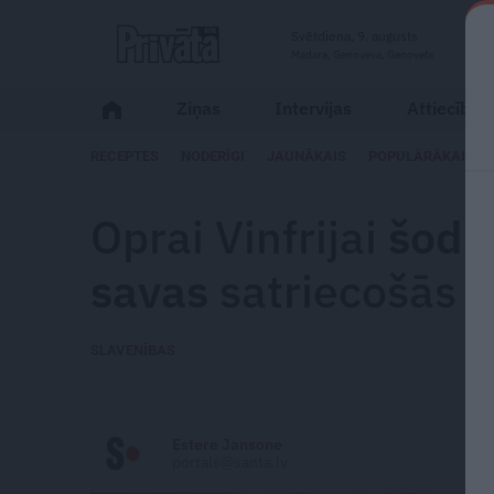
Svētdiena, 9. augusts
Madara, Genoveva, Genovefa
Ziņas
Intervijas
Attiecības
RECEPTES
NODERĪGI
JAUNĀKAIS
POPULĀRĀKAIS
Oprai Vinfrijai
šodi
savas
satriecošās 
SLAVENĪBAS
Estere Jansone
portals@santa.lv