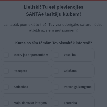
Lieliski! Tu esi pievienojies
Rīga +21°C
Skaidrs, R vējš, 0.45 m/s
SANTA+ lasītāju klubam!
Dzīvesstāsti
Ciemos
Stils
Piemiņai
Lai labāk piemeklētu tieši Tev visnoderīgāko saturu, lūdzu,
atbildi uz šiem jautājumiem:
Kuras no šīm tēmām Tev visvairāk interesē?
en
70
! Jubilejā atklāj
Intervijas ar personībām
Veselība
notievēšanas
noslēpumu
Receptes
Ceļošana
SAGLABĀ RAKSTU
DALĪTIES
29.
Attiecības
Personīgā izaugsme
Māja, dārzs un interjers
Ezoterika