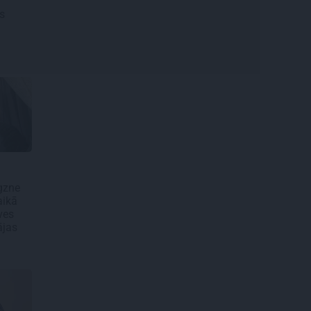
s
gzne
aikā
ves
ājas