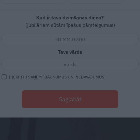
Kad ir tava dzimšanas diena?
(jubilāriem sūtām īpašus pārsteigumus)
Tavs vārds
PIEKRĪTU SAŅEMT JAUNUMUS UN PIEDĀVĀJUMUS
Saglabāt