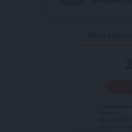
Atis Plakans, kur
pieredzējis biedr
bojāeju
Arhīvs pieejam
Labākais saturs
žurnāliem
Ekskluzīvas inte
Pieeja visam sa