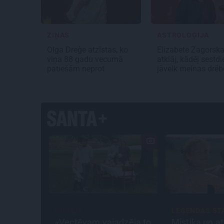
ZIŅAS
ASTROLOĢIJA
Olga Dreģe atzīstas, ko
Elizabete Zagorsk
viņa 88 gadu vecumā
atklāj, kādēļ sestdi
patiešām neprot
jāvelk melnas drē
CIEMOS
LEĢENDAS ST
«Vectēvam vajadzēja to
Mistika un at