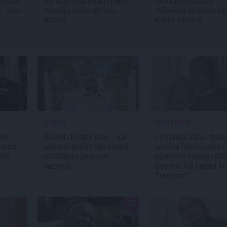
musies
Kā «Likteņa līdumnieki»
miris populārais
s. Jau
mainīja pašu aktieru
mūzikas apskatniek
dzīves
Klāss Vāvere
ZIŅAS
ĀRZEMĒS
nī
Rociet un labi būs – kā
«Smalkā stila» zvai
ājums
aktieris Artūrs Skrastiņš
seriāla filmēšanas l
jis
uzlādējas jaunajai
pārcietis smagu dzī
sezonai
posmu. Kā tagad kl
Emetam?