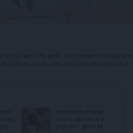
nfrijai aprit 70 gadi. Tikai nesen Vinfrijai izd
i gadiem, un nu viņa atklājusi pasaulei sava
tēlot
Noklusētās dzimtas
noliks
saites, attiecības ar
ists
brāli un 7. bērns kā