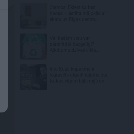
Ciemos: Eklektika bez
haosa – estēta mājoklis ar
skatu uz Rīgas centra
jumtiem
Vai tiešām visu var
pārstrādāt bezgalīgi?
Atkritumu dzīves cikla
neredzamā puse
Inta Ķuža kapakmenī
iegravēts atgādinājums par
to, kas viņam bijis mīļš un
svarīgs…