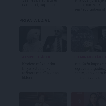
Vasiļjevs: Pat ja tu ej
stila odziņu aizņē
cauri ellei, turpini iet
no Laimas Vaikule
sen tādu gribējusi!
PRIVĀTĀ DZĪVE
ATMIŅU STĀSTS
PIEMIŅAS STĀSTS
Krodera mūza Indra
Inta Ķuža kapakme
Briķe izstāsta, kā
iegravēts atgādin
režisors mainīja viņas
par to, kas viņam bi
likteni
mīļš un svarīgs…