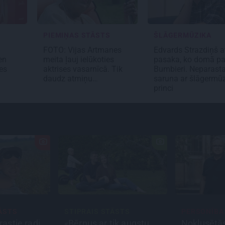
PIEMIŅAS STĀSTS
ŠLĀGERMŪZIKA
a
FOTO:
Vijas Artmanes
Edvards Strazdiņš at
en
meita
ļauj ielūkoties
pasaka, ko domā pa
bes
aktrises vasarnīcā. Tik
Bumbieri. Neparast
daudz atmiņu…
saruna ar šlāgermū
princi
ĀSTS
STIPRAIS STĀSTS
PERSONĪBA
rastie radi.
«Bērnus ar tik augstu
Noklusētā