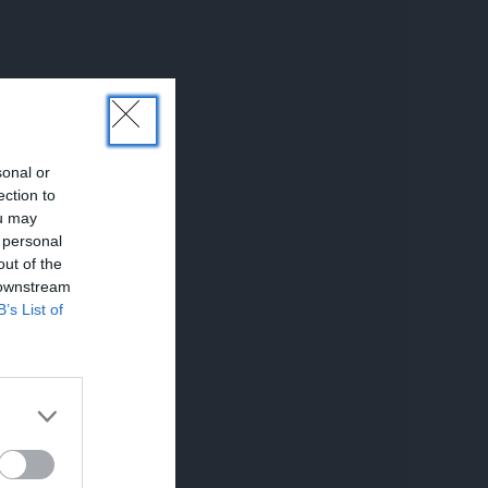
sonal or
ection to
ou may
 personal
out of the
 downstream
B’s List of