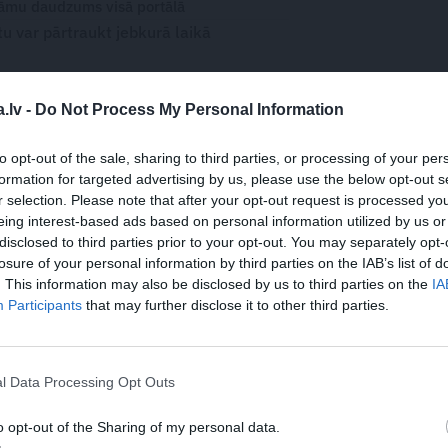
āmu daudzums visā portālā
 var pārtraukt jebkurā laikā
.lv -
Do Not Process My Personal Information
WHATSAPP
to opt-out of the sale, sharing to third parties, or processing of your per
formation for targeted advertising by us, please use the below opt-out s
r selection. Please note that after your opt-out request is processed y
eing interest-based ads based on personal information utilized by us or
disclosed to third parties prior to your opt-out. You may separately opt-
losure of your personal information by third parties on the IAB’s list of
 aizsargāts autortiesību objekts Autortiesību likuma izpratnē, un tā
. This information may also be disclosed by us to third parties on the
IA
rāk lasi
šeit
Participants
that may further disclose it to other third parties.
l Data Processing Opt Outs
o opt-out of the Sharing of my personal data.