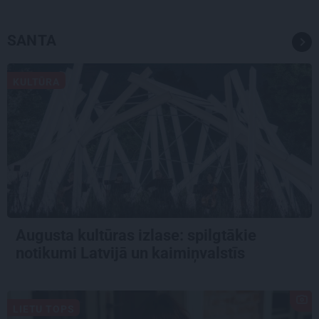
SANTA
KULTŪRA
Augusta kultūras izlase: spilgtākie
notikumi Latvijā un kaimiņvalstīs
LIETU TOPS