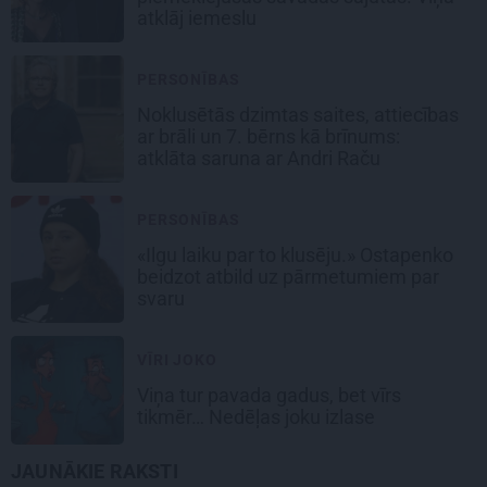
atklāj iemeslu
PERSONĪBAS
Noklusētās dzimtas saites, attiecības
ar brāli un 7. bērns kā brīnums:
atklāta saruna ar Andri Raču
PERSONĪBAS
«Ilgu laiku par to klusēju.» Ostapenko
beidzot atbild uz pārmetumiem par
svaru
VĪRI JOKO
Viņa tur pavada gadus, bet vīrs
tikmēr… Nedēļas joku izlase
JAUNĀKIE RAKSTI