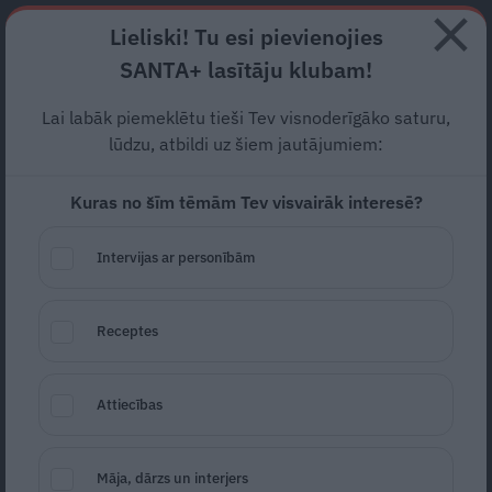
Abonē
Lieliski! Tu esi pievienojies
SANTA+ lasītāju klubam!
RECEPTES
NODERĪGI
JAUNĀKAIS
POPULĀRĀKAIS
Lai labāk piemeklētu tieši Tev visnoderīgāko saturu,
Renault Megane E-Tech
lūdzu, atbildi uz šiem jautājumiem:
Electric
Kuras no šīm tēmām Tev visvairāk interesē?
KLUBS AUTO TESTS 2022
20.09.2022
Intervijas ar personībām
Toms Timoško
portals@santa.lv
Receptes
Attiecības
Māja, dārzs un interjers