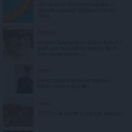
«Situācija ar vīriešiem traģiska…»
Sieviešu cīņa par
vīriešiem Latvijā
(18+)
PIEMIŅA
Harijam Spanovskim šodien būtu 67
gadi:
«Un man pēkšņi paziņo, ka rīt
varu nepamosties…»
SEKSS
Sekss, piedzīvojumi un sajūtas.
Kāpēc viņas krāpj?
8
TESTI
TESTS:
Cik daudz tu zini par Kuldīgu?