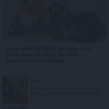
Ja tev patīk Natālijas Jansones stils:
lietas, rotas un zīmoli, ko vērts
aizņemties savai ikdienai
VASARA
Nokavēju sapulci, atvēru nepareizo
čatu un… nonācu mežā ar priekšnieci!