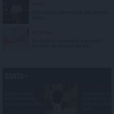
SEKSS
Vējš svārkos
jeb nedaudz par sieviešu
loģiku
ATTIECĪBAS
Ko iesākt ar
vienaldzību attiecībās?
Pieņemt vai mēģināt tikt ārā?
PERSONĪBAS
Noklusētās dzimtas saites,
attiecības ar brāli un 7. bērns kā
la
brīnums: atklāta saruna ar Andri
Raču