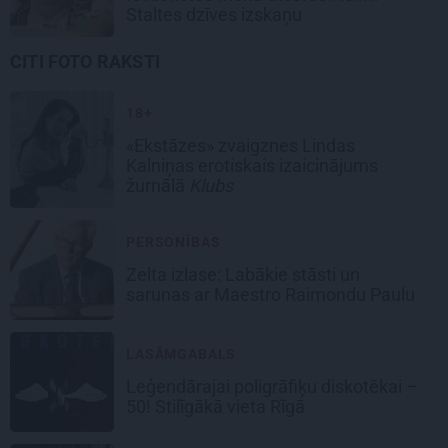
Staltes dzīves izskaņu
CITI FOTO RAKSTI
18+
«Ekstāzes» zvaigznes Lindas
Kalniņas erotiskais izaicinājums
žurnālā
Klubs
PERSONĪBAS
Zelta izlase: Labākie stāsti un
sarunas ar
Maestro Raimondu Paulu
LASĀMGABALS
Leģendārajai poligrāfiķu diskotēkai –
50! Stilīgākā vieta Rīgā