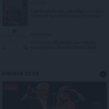
KULTŪRA
Ērģeles pludmalē, cirks Rīgā un teātris
Valmierā: kur doties šajās brīvdienās?
PĀRDOMĀM
«Citiem iet vēl sliktāk» nav nekāds
mierinājums. Skaidro Diāna Zande
PRIVĀTĀ DZĪVE
ZIŅAS