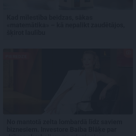
Kad mīlestība beidzas, sākas
«matemātika» – kā nepalikt zaudētājos,
šķirot laulību
PIEREDZE
No mantotā zelta lombardā līdz saviem
biznesiem. Investore Baiba Blāķe par