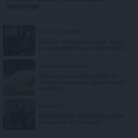
alergoloģe
TU ESI SEV SVARĪGA
Tikai 54 veselīgi dzīves gadi. Kāpēc
Latvijas sievietes sevi
iztērē
tik ātri?
AUTOIMŪNĀS SLIMĪBA...
Sarkanā plakanā mezgliņēde: kā
rīkoties, ja ārstēšana ilgstoši nedod
rezultātu?
NOSKAIDRO
Kad atvilnis jeb gastroezofageālais
reflukss var kļūt bīstams?