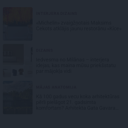
INTERJERA DIZAINS
«Michelin» zvaigžņotais Maksims
Cekots atklājis jaunu restorānu «Kíce»
DIZAINS
Iedvesma no Milānas – interjera
idejas, kas maina mūsu priekšstatu
par mājokļa vidi
MĀJAS ANATOMIJA
Kā 100 gadus vecu koka arhitektūras
pērli pielāgot 21. gadsimta
komfortam? Arhitekta Gata Gavara
pieredze