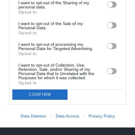
I want to opt-out of the Sharing of my
FOTO: Maksims Busels aizkustinoši
personal data.
Opted In
pateicas viņa dzīvē īpašam vīrietim
I want to opt-out of the Sale of my
Personal Data.
Opted In
LAIKAPSTĀKĻI
ĢIMENE
I want to opt-out of processing my
Personal Data for Targeted Advertising.
Opted In
I want to opt-out of Collection, Use,
Retention, Sale, and/or Sharing of my
Personal Data that Is Unrelated with the
Purposes for which it was collected.
Opted In
CONFIRM
Par ko latviešus šodien
FOTO: «Ja es šodien
apskauž spāņi, itāļi un
varētu satikt šo mazo
vācieši? Viņi arī tagad
zēnu…» Dons pirms
Data Deletion
Data Access
Privacy Policy
gribētu būt Latvijā
koncerta dalījies ļoti
personiskā stāstā