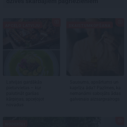
dzīves skarbajiem pagriezieniem
APCEĻO LATVIJU
SKAISTUMKOPŠANA
Latvijas gardākās
Sausums, apsārtums un
pieturvietas – kur
kaprīza āda? Pazīmes, ka
palutināt garšas
nemanāmi sabojāts ādas
kārpiņas, apceļojot
galvenais aizsargvairogs
novadus
NODERĪGI