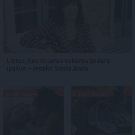
Lietas, kas vasaras vakarus padara
īpašus – iesaka Santa Anča
PSIHOLOĢIJA
ATPŪTA VASARĀ