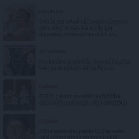
INTERVIJA
Grūtāk par atkailināšanos ir pieņemt
sevi. Aktrise Katrīna Kreile par
depresiju, mobingu un ceļu līdz
lielajām lomām
ATTIECĪBAS
Par ko sievas priekšā visu mūžu jutās
vainīgs dzejnieks Jānis Peters
PIEMIŅA
FOTO: Ļaudis atvadās no mūžībā
aizsauktā narkologa Jāņa Strazdiņa
PIEMIŅA
«Viņa gatavojās pārejai.» Slavenās
folkloristes meita atceras Helmī