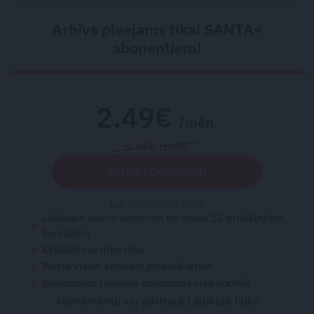
Arhīvs pieejams tikai SANTA+
abonentiem!
2.49€
/mēn.
5.95€ /mēn.
VĒLOS IZMĒĢINĀT!
Citi abonēšanas plāni
Labākais saturs vienuviet no mūsu 12 drukātajiem
žurnāliem
Ekskluzīvas intervijas
Pieeja visam saturam jebkurā ierīcē
Samazināts reklāmu daudzums visā portālā
Abonementu var pārtraukt jebkurā laikā