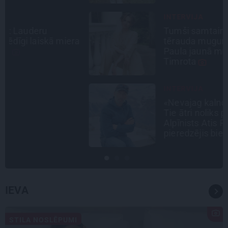
INTERVIJA
Tumši samtaina balss un
a
tērauda mugurkauls. Raimonda
Paula jaunā mūza – Gerda
Timrota
INTERVIJA
«Nevajag kalnos tēlot varoņus!
Tie ātri noliks pie vietas.»
Alpīnists Atis Plakans, kurš
pieredzējis biedra bojāeju
IEVA
STILA NOSLĒPUMI