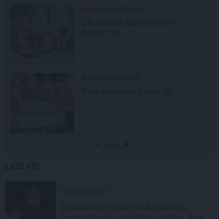
DEKO DISKUSIJAS
Cik maksā dizainers un –
kāpēc?
REKLĀMRAKSTS
Pirts sezonas izlase
LASI VĒL
PERSONĪBAS
Džilindžera mīļoto Lindu Kalniņu
piemeklējušas savādas sajūtas. Viņa