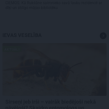
CIEMOS: Kā Rukšāne saimnieko savā lauku rezidencē ar
dīķi un stilīgo mājas bibliotēku
IEVAS VESELĪBA
AKTUĀLI
Sirseņi jeb irši – vairāk biedējoši nekā
nāvējoši? Skaidro entomologs un