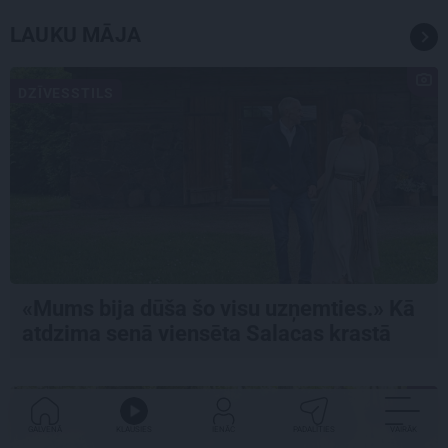
LAUKU MĀJA
DZĪVESSTILS
«Mums bija dūša šo visu uzņemties.» Kā
atdzima senā viensēta Salacas krastā
GRIBU DZĪVOT ZAĻĀK
GALVENĀ
KLAUSIES
IENĀC
PADALĪTIES
VAIRĀK