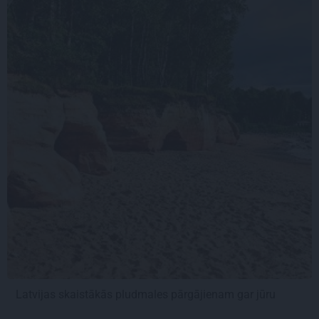
Latvijas skaistākās pludmales pārgājienam gar jūru