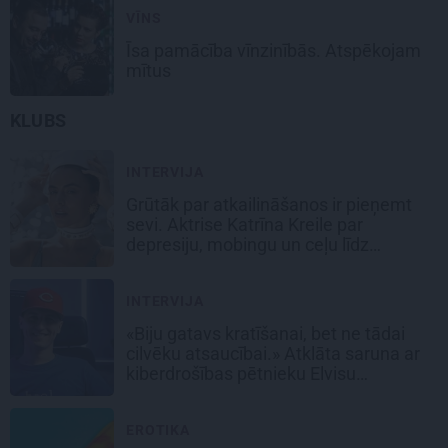
VĪNS
Īsa pamācība vīnzinībās.
Atspēkojam
mītus
KLUBS
INTERVIJA
Grūtāk par atkailināšanos ir pieņemt
sevi. Aktrise Katrīna Kreile par
depresiju, mobingu un ceļu līdz
lielajām lomām
INTERVIJA
«Biju gatavs kratīšanai, bet ne tādai
cilvēku atsaucībai.» Atklāta saruna ar
kiberdrošības pētnieku Elvisu
Strazdiņu
EROTIKA