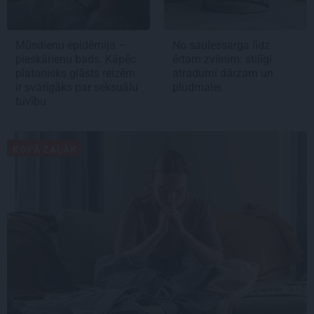
Mūsdienu epidēmija –
No saulessarga līdz
pieskārienu bads. Kāpēc
ērtam zvilnim: stilīgi
platonisks glāsts reizēm
atradumi dārzam un
ir svarīgāks par seksuālu
pludmalei
tuvību
KOPĀ ZAĻĀK