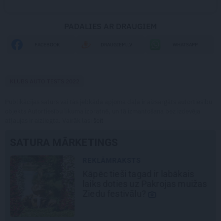
PADALIES AR DRAUGIEM
FACEBOOK
DRAUGIEM.LV
WHATSAPP
KLUBS AUTO TESTS 2022
Publikācijas saturs vai tās jebkāda apjoma daļa ir aizsargāts autortiesību
objekts Autortiesību likuma izpratnē, un tā izmantošana bez izdevēja
atļaujas ir aizliegta. Vairāk lasi
šeit
SATURA MĀRKETINGS
REKLĀMRAKSTS
Kāpēc tieši tagad ir labākais
laiks doties uz Pakrojas muižas
Ziedu festivālu?