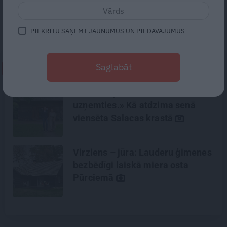
papildu elektroauto uzlādes. Tikai gardas
pusdienas Nurmuižas restorānā, vīru
sarunas un auto testi.
PIEKRĪTU SAŅEMT JAUNUMUS UN PIEDĀVĀJUMUS
Saglabāt
NEPALAID GARĀM!
«Mums bija dūša šo visu
uzņemties.» Kā atdzima senā
viensēta Salacas krastā
Virziens – jūra: Lauderu ģimenes
bezbēdīgi laiskā miera osta
Pūrciemā