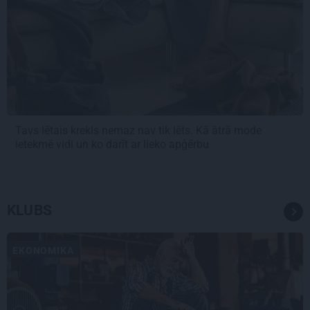
Tavs lētais krekls nemaz nav tik lēts. Kā ātrā mode
ietekmē vidi un ko darīt ar lieko apģērbu
KLUBS
EKONOMIKA