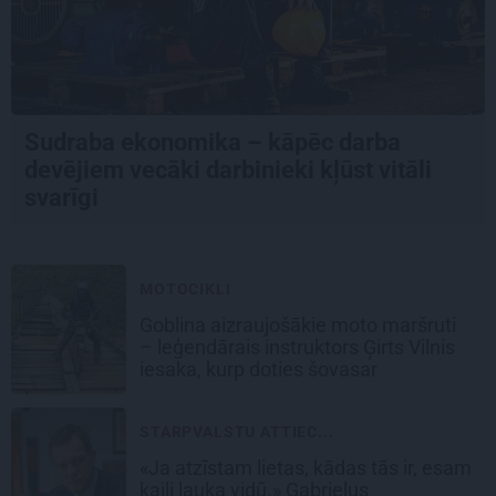
Sudraba ekonomika – kāpēc darba
devējiem vecāki darbinieki kļūst vitāli
svarīgi
MOTOCIKLI
Goblina aizraujošākie moto maršruti
– leģendārais instruktors Ģirts Vilnis
iesaka, kurp doties šovasar
STARPVALSTU ATTIEC...
«Ja atzīstam lietas, kādas tās ir, esam
kaili lauka vidū.» Gabrieļus