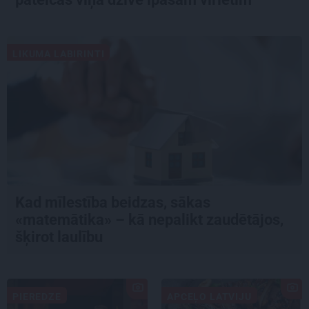
LIKUMA LABIRINTI
Kad mīlestība beidzas, sākas
«matemātika» – kā nepalikt zaudētājos,
šķirot laulību
PIEREDZE
APCEĻO LATVIJU