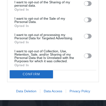
I want to opt-out of the Sharing of my
personal data.
ŠLĀGERMŪZIKA
DZIMŠANAS DIENA
Opted In
I want to opt-out of the Sale of my
Personal Data.
Opted In
I want to opt-out of processing my
Personal Data for Targeted Advertising.
Opted In
I want to opt-out of Collection, Use,
Retention, Sale, and/or Sharing of my
Edvards Strazdiņš atklāti
«It kā pēkšņi es būtu
Personal Data that Is Unrelated with the
pasaka, ko domā par
kļuvusi gaisīgāka,
Purposes for which it was collected.
Bumbieri. Neparasta
jaunāka, vieglāka…»
Opted In
saruna ar šlāgermūzikas
Ērikas Eglijas-Grāveles
princi
mazais sievišķīgais
CONFIRM
noslēpums
Data Deletion
Data Access
Privacy Policy
ATTIECĪBAS