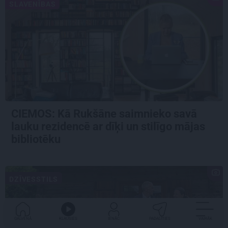
SLAVENĪBAS
CIEMOS: Kā Rukšāne saimnieko savā
lauku rezidencē ar dīķi un stilīgo mājas
bibliotēku
DZĪVESSTILS
GALVENĀ
KLAUSIES
IENĀC
PADALĪTIES
VAIRĀK