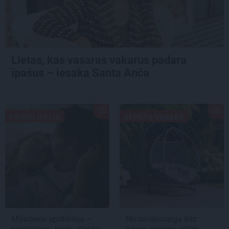
Lietas, kas vasaras vakarus padara
īpašus – iesaka Santa Anča
PSIHOLOĢIJA
ATPŪTA VASARĀ
Mūsdienu epidēmija –
No saulessarga līdz