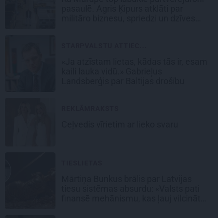
pasaulē. Agris Ķipurs atklāti par
militāro biznesu, spriedzi un dzīves
draivu
STARPVALSTU ATTIEC...
«Ja atzīstam lietas, kādas tās ir, esam
kaili lauka vidū.» Gabrieļus
Landsberģis par Baltijas drošību
REKLĀMRAKSTS
Ceļvedis vīrietim ar lieko svaru
TIESLIETAS
Mārtiņa Bunkus brālis par Latvijas
tiesu sistēmas absurdu: «Valsts pati
finansē mehānismu, kas ļauj vilcināt
laiku.»