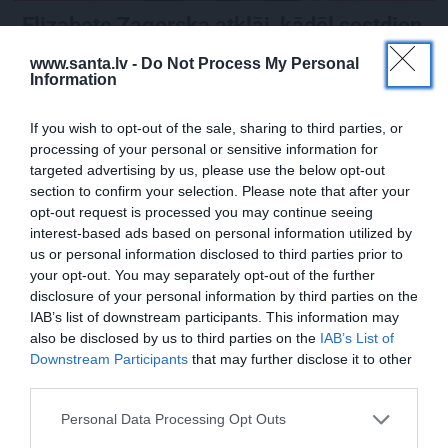
Elizabete Zagorska atklāj, kādēļ sestdien
jāvelk melnas drēbes
www.santa.lv -
Do Not Process My Personal
Information
If you wish to opt-out of the sale, sharing to third parties, or
PIEMIŅAS STĀSTS
processing of your personal or sensitive information for
targeted advertising by us, please use the below opt-out
section to confirm your selection. Please note that after your
opt-out request is processed you may continue seeing
interest-based ads based on personal information utilized by
us or personal information disclosed to third parties prior to
your opt-out. You may separately opt-out of the further
disclosure of your personal information by third parties on the
IAB’s list of downstream participants. This information may
also be disclosed by us to third parties on the
IAB’s List of
FOTO:
Vijas Artmanes meita
ļauj
Downstream Participants
that may further disclose it to other
ielūkoties aktrises vasarnīcā. Tik daudz
third parties.
atmiņu…
Personal Data Processing Opt Outs