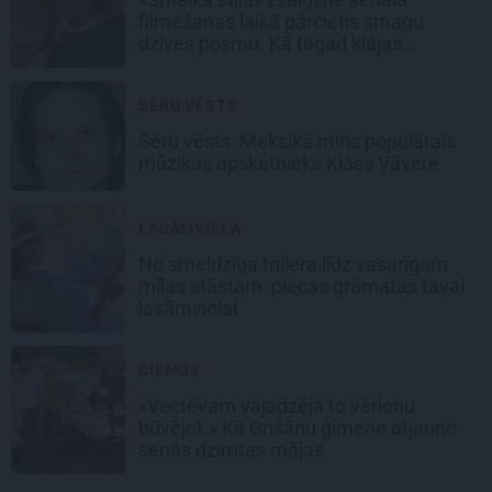
filmēšanas laikā pārcietis smagu
dzīves posmu. Kā tagad klājas
Emetam?
SĒRU VĒSTS
Sēru vēsts: Meksikā miris populārais
mūzikas apskatnieks Klāss Vāvere
LASĀMVIELA
No smeldzīga trillera līdz vasarīgam
mīlas stāstam: piecas grāmatas tavai
lasāmvielai
CIEMOS
«Vectēvam vajadzēja to vērienu
būvējot.» Kā Grišānu ģimene atjauno
senās dzimtas mājas