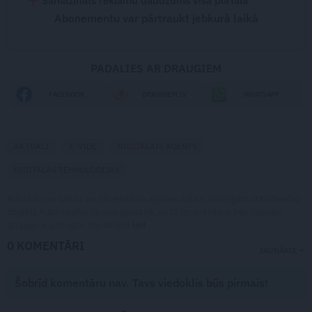
Samazināts reklāmu daudzums visā portālā
Abonementu var pārtraukt jebkurā laikā
PADALIES AR DRAUGIEM
FACEBOOK
DRAUGIEM.LV
WHATSAPP
AKTUĀLI
E-VIDE
DIGITĀLAIS AĢENTS
DIGITĀLĀS TEHNOLOĢIJAS
Publikācijas saturs vai tās jebkāda apjoma daļa ir aizsargāts autortiesību
objekts Autortiesību likuma izpratnē, un tā izmantošana bez izdevēja
atļaujas ir aizliegta. Vairāk lasi
šeit
0 KOMENTĀRI
JAUNĀKIE
Šobrīd komentāru nav. Tavs viedoklis būs pirmais!