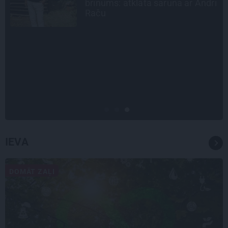
i
Madara un Gatis par dzīvi ar dēla
diabētu
CEĻOJUMA PLĀNS
Draudzeņu ceļojums bez
drāmām: noderīgi padomi
plānošanai un 16 galamērķu
idejas
IEVA
DOMĀT ZAĻI