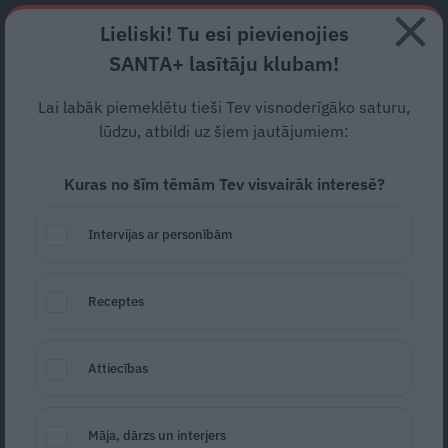
Abonē
Lieliski! Tu esi pievienojies
SANTA+ lasītāju klubam!
RECEPTES
NODERĪGI
JAUNĀKAIS
POPULĀRĀKAIS
Lai labāk piemeklētu tieši Tev visnoderīgāko saturu,
Digitālā aģente Signe Kurga:
lūdzu, atbildi uz šiem jautājumiem:
Zinošu speciālistu atbalsts
Kuras no šīm tēmām Tev visvairāk interesē?
iedrošina cilvēkus
vairāk
Intervijas ar personībām
izmantot digitālās lietas
AKTUĀLI
01.08.2019
Receptes
Santa.lv
Redakcija
portals@santa.lv
Attiecības
Māja, dārzs un interjers