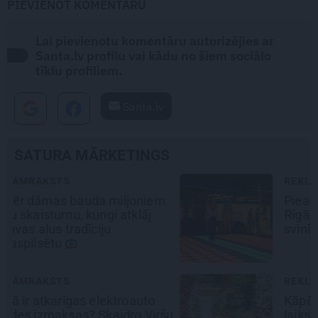
PIEVIENOT KOMENTĀRU
Lai pievienotu komentāru autorizējies ar
Santa.lv profilu vai kādu no šiem sociālo
tīklu profiliem.
Santa.lv
SATURA MĀRKETINGS
REKLĀMRAKSTS
Pieaugušo dzimšanas diena
Rīgā, idejas atmiņā paliekošām
svinībām
REKLĀMRAKSTS
Kāpēc tieši tagad ir labākais
šu
laiks doties uz Pakrojas muižas