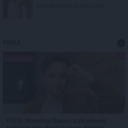
Ceļvedis vīrietim ar lieko svaru
PĒRLE
PERSONĪBAS
FOTO: Maksims Busels aizkustinoši
pateicas viņa dzīvē īpašam vīrietim