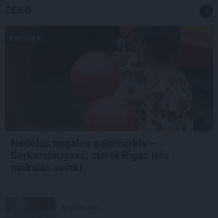
DEKO
KULTŪRA
Nedēļas nogales galamērķis –
Sarkandaugava: startē Rīgas ielu
mākslas svētki
ATRADUMS