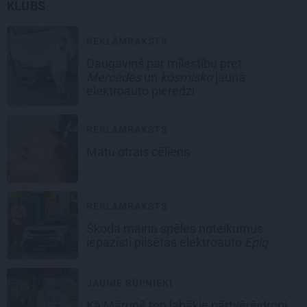
KLUBS
REKLĀMRAKSTS
Daugaviņš par mīlestību pret
Mercedes
un
kosmisko
jaunā
elektroauto pieredzi
REKLĀMRAKSTS
Matu otrais cēliens
REKLĀMRAKSTS
Škoda maina spēles noteikumus:
iepazīsti pilsētas elektroauto
Epiq
JAUNIE RŪPNIEKI
Kā Mārupē top labākie pārtvērējdroni