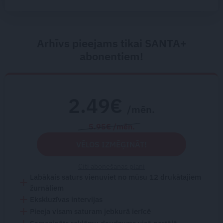
Arhīvs pieejams tikai SANTA+
abonentiem!
2.49€
/mēn.
5.95€ /mēn.
VĒLOS IZMĒĢINĀT!
Citi abonēšanas plāni
Labākais saturs vienuviet no mūsu 12 drukātajiem
žurnāliem
Ekskluzīvas intervijas
Pieeja visam saturam jebkurā ierīcē