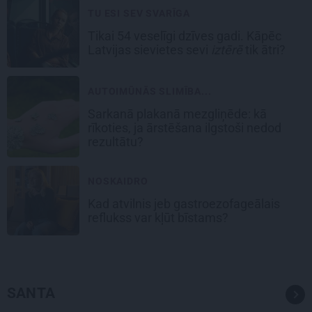
TU ESI SEV SVARĪGA
Tikai 54 veselīgi dzīves gadi. Kāpēc
Latvijas sievietes sevi
iztērē
tik ātri?
AUTOIMŪNĀS SLIMĪBA...
Sarkanā plakanā mezgliņēde: kā
rīkoties, ja ārstēšana ilgstoši nedod
rezultātu?
NOSKAIDRO
Kad atvilnis jeb gastroezofageālais
reflukss var kļūt bīstams?
SANTA