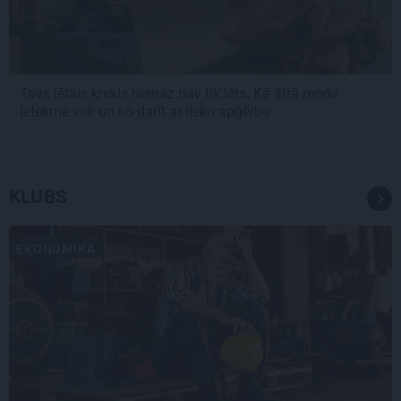
Tavs lētais krekls nemaz nav tik lēts. Kā ātrā mode
ietekmē vidi un ko darīt ar lieko apģērbu
KLUBS
EKONOMIKA