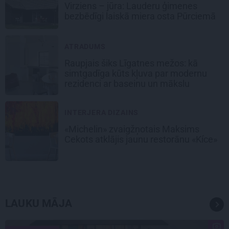
Virziens – jūra: Lauderu ģimenes
bezbēdīgi laiskā miera osta Pūrciemā
ATRADUMS
Raupjais šiks Līgatnes mežos: kā
simtgadīga kūts kļuva par modernu
rezidenci ar baseinu un mākslu
INTERJERA DIZAINS
«Michelin» zvaigžņotais Maksims
Cekots atklājis jaunu restorānu «Kíce»
LAUKU MĀJA