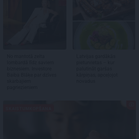
No mantotā zelta
Latvijas gardākās
lombardā līdz saviem
pieturvietas – kur
biznesiem. Investore
palutināt garšas
Baiba Blāķe par dzīves
kārpiņas, apceļojot
skarbajiem
novadus
pagriezieniem
SKAISTUMKOPŠANA