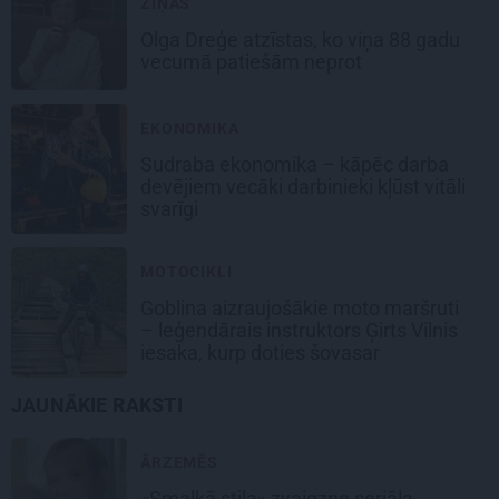
ZIŅAS
Olga Dreģe atzīstas, ko viņa 88 gadu
vecumā patiešām neprot
EKONOMIKA
Sudraba ekonomika – kāpēc darba
devējiem vecāki darbinieki kļūst vitāli
svarīgi
MOTOCIKLI
Goblina aizraujošākie moto maršruti
– leģendārais instruktors Ģirts Vilnis
iesaka, kurp doties šovasar
JAUNĀKIE RAKSTI
ĀRZEMĒS
«Smalkā stila» zvaigzne seriāla