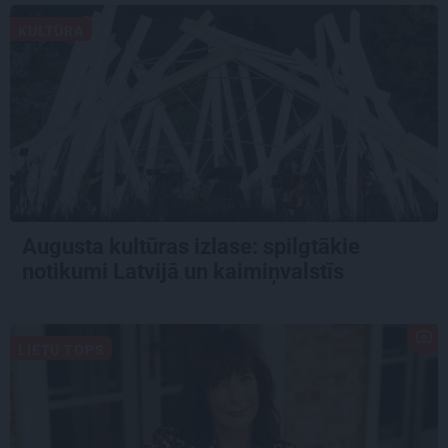
KULTŪRA
Augusta kultūras izlase: spilgtākie
notikumi Latvijā un kaimiņvalstīs
LIETU TOPS