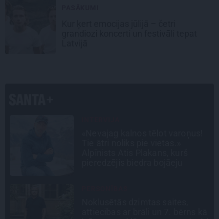
PASĀKUMI
Kur ķert emocijas jūlijā – četri
grandiozi koncerti un festivāli tepat
Latvijā
LEĢENDAS STĀSTS
Mistika un atrastie radi. Kā
«Likteņa līdumnieki» mainīja
pašu aktieru dzīves
STIPRAIS STĀSTS
«Bērnus ar tik augstu cukura
ā
līmeni mēdz ievest jau komā.»