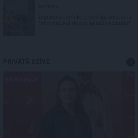
KULTŪRA
Ērģeles pludmalē, cirks Rīgā un teātris
Valmierā: kur doties šajās brīvdienās?
PRIVĀTĀ DZĪVE
ASTROLOĢIJA