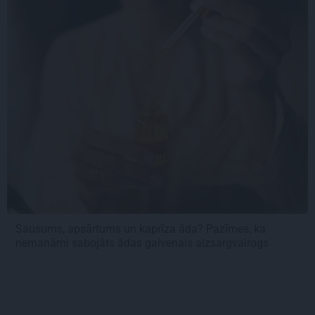
Sausums, apsārtums un kaprīza āda? Pazīmes, ka
nemanāmi sabojāts ādas galvenais aizsargvairogs