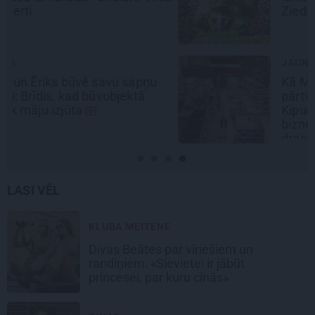
Ziedu festivālu?
JAUNIE RŪPNIEKI
Kā Mārupē top labākie
pārtvērējdroni pasaulē. Agris
Ķipurs atklāti par militāro
biznesu, spriedzi un dzīves
draivu
LASI VĒL
KLUBA MEITENE
Divas Beātes par vīriešiem un
randiņiem: «Sievietei ir jābūt
princesei, par kuru cīnās»