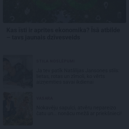
Kas īsti ir aprites ekonomika? Īsā atbilde
– tavs jaunais dzīvesveids
STILA NOSLĒPUMI
Ja tev patīk Natālijas Jansones stils:
lietas, rotas un zīmoli, ko vērts
aizņemties savai ikdienai
VASARA
Nokavēju sapulci, atvēru nepareizo
čatu un… nonācu mežā ar priekšnieci!