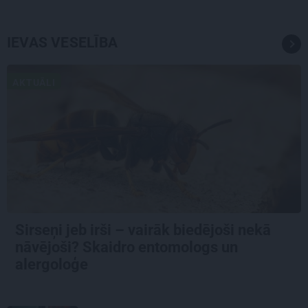
IEVAS VESELĪBA
AKTUĀLI
Sirseņi jeb irši – vairāk biedējoši nekā
nāvējoši? Skaidro entomologs un
alergoloģe