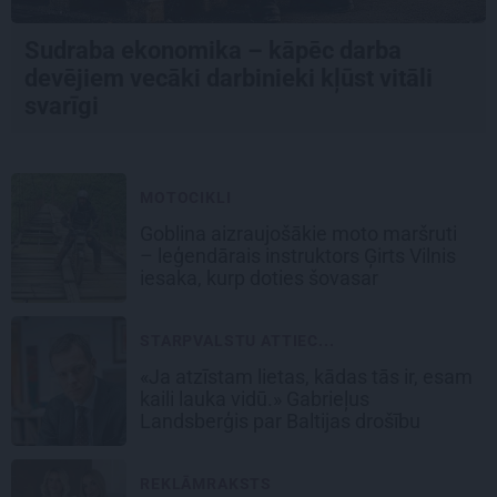
Sudraba ekonomika – kāpēc darba
devējiem vecāki darbinieki kļūst vitāli
svarīgi
MOTOCIKLI
Goblina aizraujošākie moto maršruti
– leģendārais instruktors Ģirts Vilnis
iesaka, kurp doties šovasar
STARPVALSTU ATTIEC...
«Ja atzīstam lietas, kādas tās ir, esam
kaili lauka vidū.» Gabrieļus
Landsberģis par Baltijas drošību
REKLĀMRAKSTS