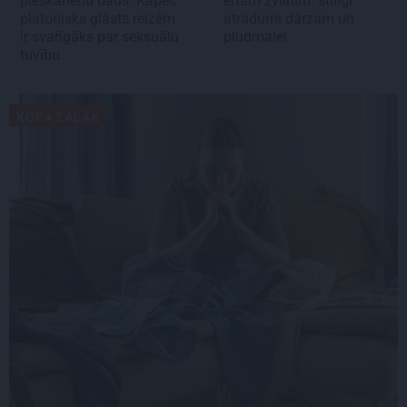
pieskārienu bads. Kāpēc
ērtam zvilnim: stilīgi
platonisks glāsts reizēm
atradumi dārzam un
ir svarīgāks par seksuālu
pludmalei
tuvību
KOPĀ ZAĻĀK