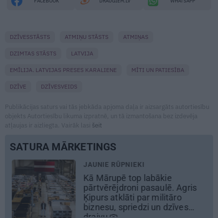
FACEBOOK
DRAUGIEM.LV
WHATSAPP
DZĪVESSTĀSTS
ATMIŅU STĀSTS
ATMIŅAS
DZIMTAS STĀSTS
LATVIJA
EMĪLIJA. LATVIJAS PRESES KARALIENE
MĪTI UN PATIESĪBA
DZĪVE
DZĪVESVEIDS
Publikācijas saturs vai tās jebkāda apjoma daļa ir aizsargāts autortiesību
objekts Autortiesību likuma izpratnē, un tā izmantošana bez izdevēja
atļaujas ir aizliegta. Vairāk lasi
šeit
SATURA MĀRKETINGS
ŪPNIEKI
REKLĀMRAKS
ē top labākie
Daugaviņš pa
droni pasaulē. Agris
Mercedes
u
lāti par militāro
elektroauto 
spriedzi un dzīves