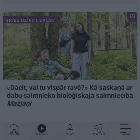
GRIBU DZĪVOT ZAĻĀK
«Dacīt, vai tu vispār ravē?» Kā saskaņā ar
dabu saimnieko bioloģiskajā saimniecībā
Mazjāņi
IETEIKUMS
MĀJA
GALVENĀ
KLAUSIES
IENĀC
PADALĪTIES
VAIRĀK