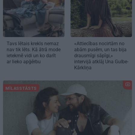
Tavs lētais krekls nemaz
«Attiecības nocirtām no
nav tik lēts. Kā ātrā mode
abām pusēm, un tas bija
ietekmē vidi un ko darīt
drausmīgi sāpīgi,»
ar lieko apģērbu
intervijā atklāj Una Gulbe-
Kārkliņa
MĪLASSTĀSTS