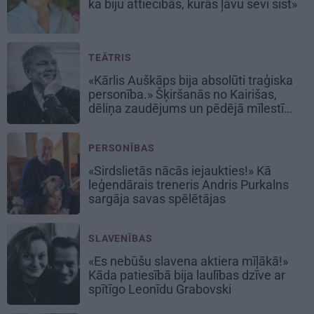
ka biju attiecībās, kurās ļāvu sevi sist»
TEĀTRIS
«Kārlis Auškāps bija absolūti traģiska
personība.» Šķiršanās no Kairišas,
dēliņa zaudējums un pēdējā mīlestība
Inese
PERSONĪBAS
«Sirdslietās nācās iejaukties!» Kā
leģendārais treneris Andris Purkalns
sargāja savas spēlētājas
SLAVENĪBAS
«Es nebūšu slavena aktiera mīļākā!»
Kāda patiesībā bija laulības dzīve ar
spītīgo Leonīdu Grabovski