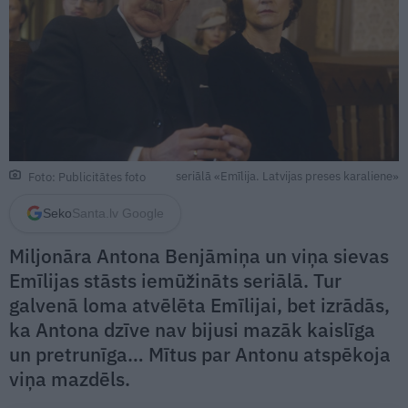
seriālā «Emīlija. Latvijas preses karaliene»
Foto: Publicitātes foto
Seko
Santa.lv Google
Miljonāra Antona Benjāmiņa un viņa sievas
Emīlijas stāsts iemūžināts seriālā. Tur
galvenā loma atvēlēta Emīlijai, bet izrādās,
ka Antona dzīve nav bijusi mazāk kaislīga
un pretrunīga… Mītus par Antonu atspēkoja
viņa mazdēls.