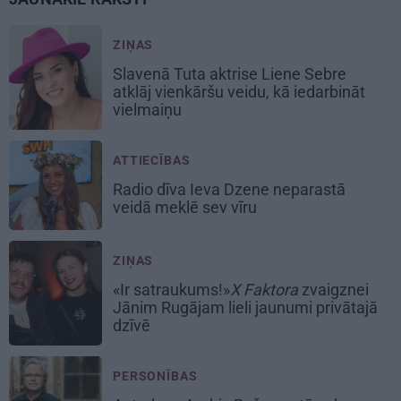
ZIŅAS
Slavenā Tuta aktrise Liene Sebre
atklāj vienkāršu veidu, kā iedarbināt
vielmaiņu
ATTIECĪBAS
Radio dīva Ieva Dzene neparastā
veidā meklē sev vīru
ZIŅAS
«Ir satraukums!»
X Faktora
zvaigznei
Jānim Rugājam lieli jaunumi privātajā
dzīvē
PERSONĪBAS