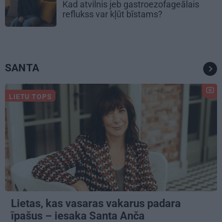
Kad atvilnis jeb gastroezofageālais
reflukss var kļūt bīstams?
SANTA
LIETU TOPS
Lietas, kas vasaras vakarus padara
īpašus – iesaka Santa Anča