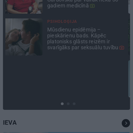
pieredzējis biedra bojāeju
CIEMOS
Kas slēpjas Kuldīgas vecpilsētas
pagalmos? Dārzi, kuros atļauts
būt nepieklājīgi ziņkārīgam
ATTIECĪBAS
Ko darīt, ja esi kopā ar
pieauguša vīrieša ķermenī
noslēpušos puišeli?
IEVA