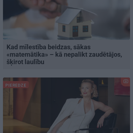
Kad mīlestība beidzas, sākas
«matemātika» – kā nepalikt zaudētājos,
šķirot laulību
PIEREDZE