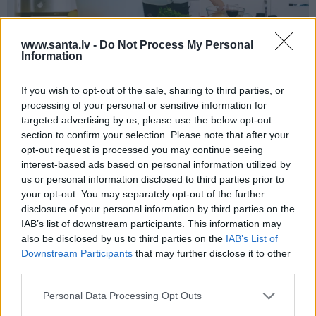
www.santa.lv -
Do Not Process My Personal
Darbs no mājām – aizliegt vai turpināt?
Information
Karstus viedokļus pauž Ķestere, Rasnačs
un daudzi citi
If you wish to opt-out of the sale, sharing to third parties, or
processing of your personal or sensitive information for
targeted advertising by us, please use the below opt-out
section to confirm your selection. Please note that after your
opt-out request is processed you may continue seeing
SPORTS
KARALISKĀ ĢIMENE
interest-based ads based on personal information utilized by
us or personal information disclosed to third parties prior to
your opt-out. You may separately opt-out of the further
disclosure of your personal information by third parties on the
IAB’s list of downstream participants. This information may
also be disclosed by us to third parties on the
IAB’s List of
Downstream Participants
that may further disclose it to other
third parties.
«Ir laiks likt punktu…»
«Karalis bija sajūsmā,
Personal Data Processing Opt Outs
Basketbolists Dāvis
saņemot šo ziņu!» Britu