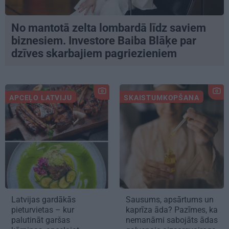
No mantotā zelta lombardā līdz saviem
biznesiem. Investore Baiba Blāķe par
dzīves skarbajiem pagriezieniem
APCEĻO LATVIJU
SKAISTUMKOPŠANA
Latvijas gardākās
Sausums, apsārtums un
pieturvietas – kur
kaprīza āda? Pazīmes, ka
palutināt garšas
nemanāmi sabojāts ādas