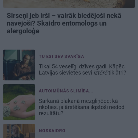
Sirseņi jeb irši – vairāk biedējoši nekā
nāvējoši? Skaidro entomologs un
alergoloģe
TU ESI SEV SVARĪGA
Tikai 54 veselīgi dzīves gadi. Kāpēc
Latvijas sievietes sevi
iztērē
tik ātri?
AUTOIMŪNĀS SLIMĪBA...
Sarkanā plakanā mezgliņēde: kā
rīkoties, ja ārstēšana ilgstoši nedod
rezultātu?
NOSKAIDRO