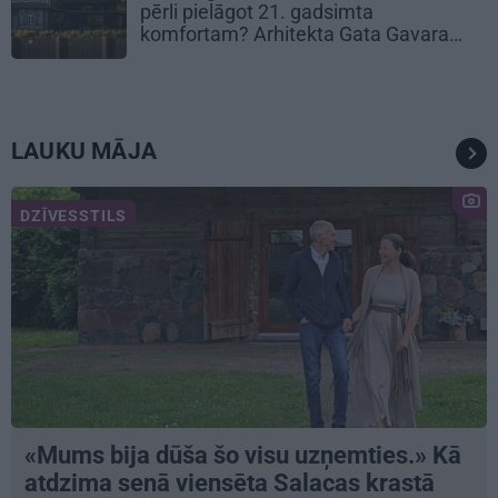
pērli pielāgot 21. gadsimta
komfortam? Arhitekta Gata Gavara
pieredze
LAUKU MĀJA
DZĪVESSTILS
«Mums bija dūša šo visu uzņemties.» Kā
atdzima senā viensēta Salacas krastā