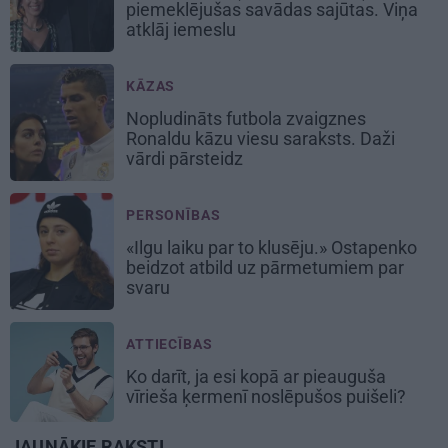
piemeklējušas savādas sajūtas. Viņa
atklāj iemeslu
KĀZAS
Nopludināts futbola zvaigznes
Ronaldu kāzu viesu saraksts. Daži
vārdi pārsteidz
PERSONĪBAS
«Ilgu laiku par to klusēju.» Ostapenko
beidzot atbild uz pārmetumiem par
svaru
ATTIECĪBAS
Ko darīt, ja esi kopā ar pieauguša
vīrieša ķermenī noslēpušos puišeli?
JAUNĀKIE RAKSTI