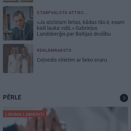
STARPVALSTU ATTIEC...
«Ja atzīstam lietas, kādas tās ir, esam
kaili lauka vidū.» Gabrieļus
Landsberģis par Baltijas drošību
REKLĀMRAKSTS
Ceļvedis vīrietim ar lieko svaru
PĒRLE
LIKUMA LABIRINTI