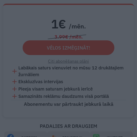
1€
/mēn.
3.99€ /mēn.
VĒLOS IZMĒĢINĀT!
Citi abonēšanas plāni
Labākais saturs vienuviet no mūsu 12 drukātajiem
žurnāliem
Ekskluzīvas intervijas
Pieeja visam saturam jebkurā ierīcē
Samazināts reklāmu daudzums visā portālā
Abonementu var pārtraukt jebkurā laikā
PADALIES AR DRAUGIEM