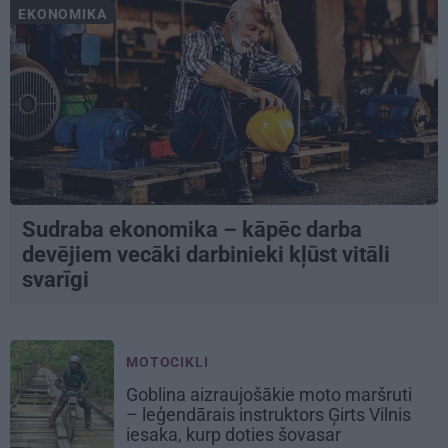
EKONOMIKA
Sudraba ekonomika – kāpēc darba
devējiem vecāki darbinieki kļūst vitāli
svarīgi
MOTOCIKLI
Goblina aizraujošākie moto maršruti
– leģendārais instruktors Ģirts Vilnis
iesaka, kurp doties šovasar