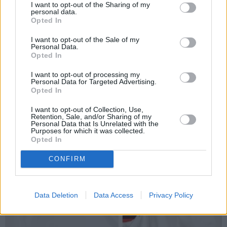
Bertāns pieņēmis smagu
karaliskajā ģimenē
I want to opt-out of the Sharing of my
personal data.
lēmumu un dod solījumu
piedzimusi princesīte
Opted In
saviem biedriem
I want to opt-out of the Sale of my
Personal Data.
Opted In
ZIŅAS
I want to opt-out of processing my
Personal Data for Targeted Advertising.
Opted In
I want to opt-out of Collection, Use,
Retention, Sale, and/or Sharing of my
Personal Data that Is Unrelated with the
Purposes for which it was collected.
Opted In
CONFIRM
Data Deletion
Data Access
Privacy Policy