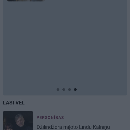
MĀJA
Līga un Ērik
māju: Brīdis
ienāk māju i
REKLĀMRAKS
Kāpēc tieši t
laiks doties
Ziedu festiv
LASI VĒL
PERSONĪBAS
Džilindžera mīļoto Lindu Kalniņu