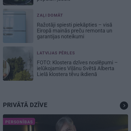
ZAĻI DOMĀT
Ražotāji spiesti piekāpties – visā
Eiropā mainās preču remonta un
garantijas noteikumi
LATVIJAS PĒRLES
FOTO: Klostera dzīves noslēpumi –
ielūkojamies Viļānu Svētā Alberta
Lielā klostera tēvu ikdienā
PRIVĀTĀ DZĪVE
PERSONĪBAS