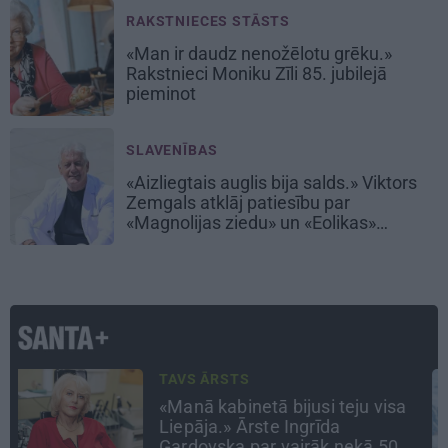
RAKSTNIECES STĀSTS
«Man ir daudz nenožēlotu grēku.»
Rakstnieci Moniku Zīli 85. jubilejā
pieminot
SLAVENĪBAS
«Aizliegtais auglis bija salds.» Viktors
Zemgals atklāj patiesību par
«Magnolijas ziedu» un «Eolikas»
neprātīgo slavu
INTERVIJA
«Nevajag kalnos tēlot varoņus!
Tie ātri noliks pie vietas.»
Alpīnists Atis Plakans, kurš