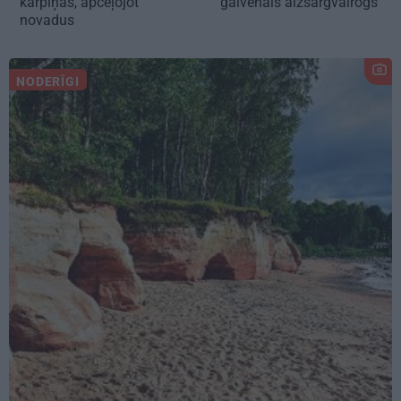
kārpiņas, apceļojot
galvenais aizsargvairogs
novadus
NODERĪGI