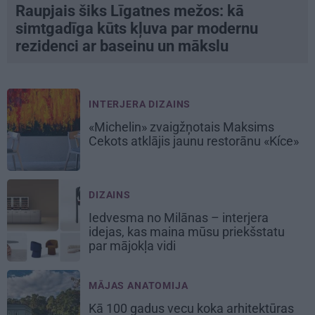
Raupjais šiks Līgatnes mežos: kā
simtgadīga kūts kļuva par modernu
rezidenci ar baseinu un mākslu
INTERJERA DIZAINS
«Michelin» zvaigžņotais Maksims
Cekots atklājis jaunu restorānu «Kíce»
DIZAINS
Iedvesma no Milānas – interjera
idejas, kas maina mūsu priekšstatu
par mājokļa vidi
MĀJAS ANATOMIJA
Kā 100 gadus vecu koka arhitektūras