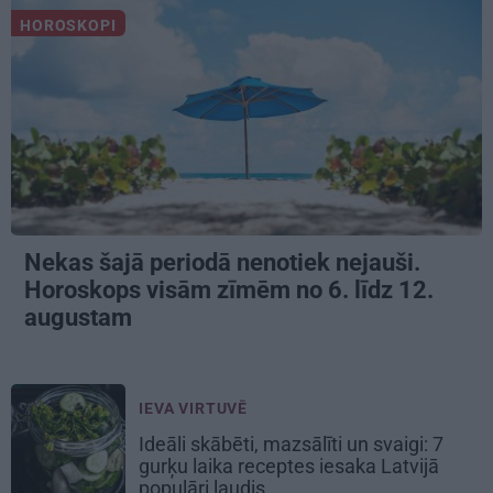
HOROSKOPI
Nekas šajā periodā nenotiek nejauši.
Horoskops visām zīmēm no 6. līdz 12.
augustam
IEVA VIRTUVĒ
Ideāli skābēti, mazsālīti un svaigi: 7
gurķu laika receptes iesaka Latvijā
populāri ļaudis