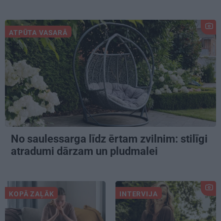
ATPŪTA VASARĀ
No saulessarga līdz ērtam zvilnim: stilīgi
atradumi dārzam un pludmalei
KOPĀ ZAĻĀK
INTERVIJA