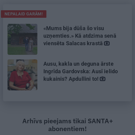
NEPALAID GARĀM!
«Mums bija dūša šo visu
uzņemties.» Kā atdzima senā
viensēta Salacas krastā
Ausu, kakla un deguna ārste
Ingrīda Gardovska: Ausī ielido
kukainis? Apdullini to!
Arhīvs pieejams tikai SANTA+
abonentiem!