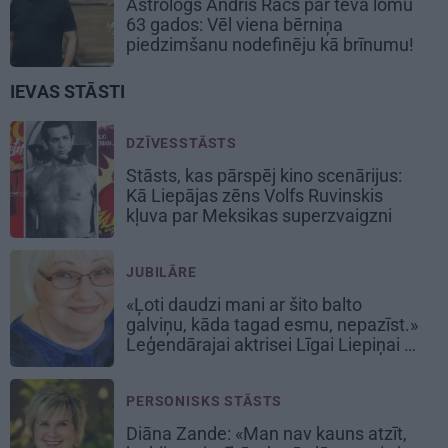
Astrologs Andris Račs par tēva lomu
63 gados: Vēl viena bērniņa
piedzimšanu nodefinēju kā brīnumu!
IEVAS STĀSTI
DZĪVESSTĀSTS
Stāsts, kas pārspēj kino scenārijus:
Kā Liepājas zēns Volfs Ruvinskis
kļuva par Meksikas superzvaigzni
JUBILĀRE
«Ļoti daudzi mani ar šito balto
galviņu, kāda tagad esmu, nepazīst.»
Leģendārajai aktrisei Līgai Liepiņai –
80!
PERSONISKS STĀSTS
Diāna Zande: «Man nav kauns atzīt,