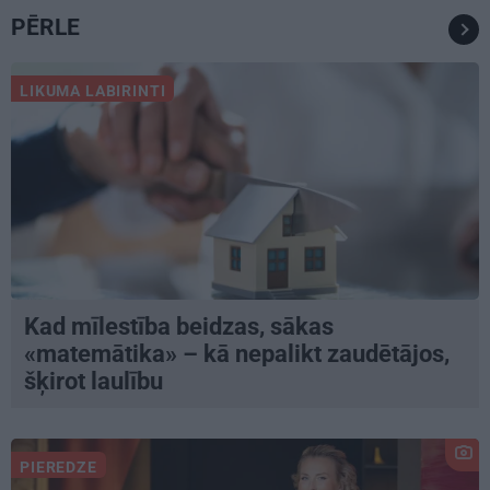
PĒRLE
LIKUMA LABIRINTI
Kad mīlestība beidzas, sākas
«matemātika» – kā nepalikt zaudētājos,
šķirot laulību
PIEREDZE