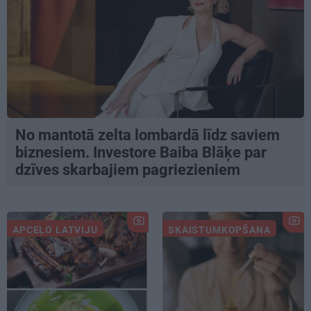
No mantotā zelta lombardā līdz saviem
biznesiem. Investore Baiba Blāķe par
dzīves skarbajiem pagriezieniem
APCEĻO LATVIJU
SKAISTUMKOPŠANA