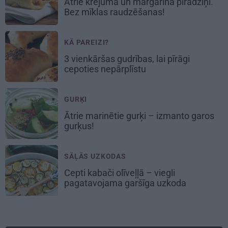
Ātrie krējuma un margarīna
pīrādziņi
.
Bez mīklas raudzēšanas!
KĀ PAREIZI?
3 vienkāršas gudrības, lai
pīrāgi
cepoties nepārplīstu
GURĶI
Ātrie
marinētie gurķi
– izmanto garos
gurķus!
SĀĻĀS UZKODAS
Cepti
kabači olīveļļā
– viegli
pagatavojama garšīga uzkoda