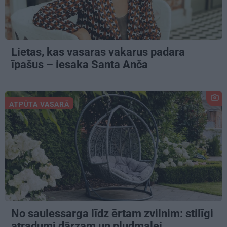
Lietas, kas vasaras vakarus padara
īpašus – iesaka Santa Anča
ATPŪTA VASARĀ
No saulessarga līdz ērtam zvilnim: stilīgi
atradumi dārzam un pludmalei