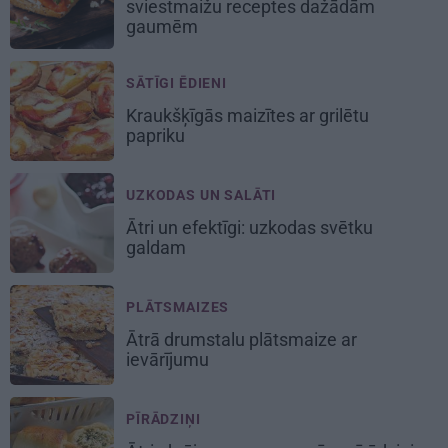
sviestmaižu receptes dažādām
gaumēm
SĀTĪGI ĒDIENI
Kraukšķīgās maizītes
ar grilētu
papriku
UZKODAS UN SALĀTI
Ātri un efektīgi:
uzkodas svētku
galdam
PLĀTSMAIZES
Ātrā drumstalu
plātsmaize
ar
ievārījumu
PĪRĀDZIŅI