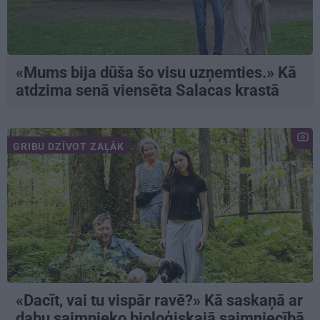
«Mums bija dūša šo visu uzņemties.» Kā
atdzima senā viensēta Salacas krastā
GRIBU DZĪVOT ZAĻĀK
«Dacīt, vai tu vispār ravē?» Kā saskaņā ar
dabu saimnieko bioloģiskajā saimniecībā