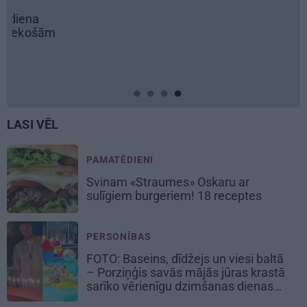
LASI VĒL
PAMATĒDIENI
Svinam «Straumes» Oskaru ar
sulīgiem burgeriem
! 18 receptes
PERSONĪBAS
FOTO: Baseins, dīdžejs un viesi baltā
– Porziņģis savās mājās jūras krastā
sarīko vērienīgu dzimšanas dienas
balli