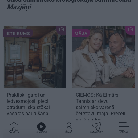
Mazjāņi
IETEIKUMS
MĀJA
Praktiski, gardi un
CIEMOS:
Kā Elmārs
iedvesmojoši: pieci
Tannis ar sievu
atradumi skaistākai
saimnieko varenā
vasaras baudīšanai
četrstāvu mājā.
Precēti
jau 2 gadus!
GALVENĀ
KLAUSIES
IENĀC
PADALĪTIES
VAIRĀK