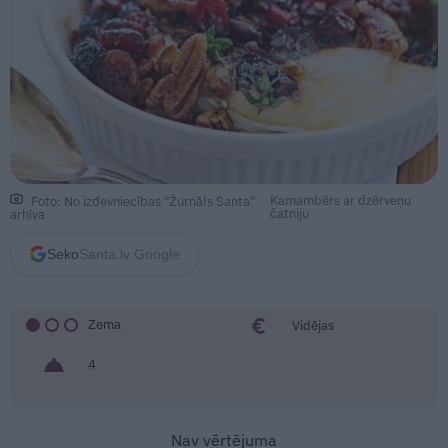
Kamambērs ar dzērveņu
Foto: No izdevniecības "Žurnāls Santa"
čatniju
arhīva
Seko
Santa.lv Google
Zema
Vidējas
4
Nav vērtējuma