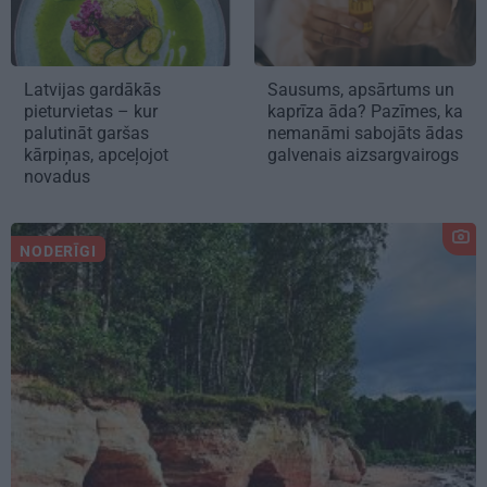
Latvijas gardākās
Sausums, apsārtums un
pieturvietas – kur
kaprīza āda? Pazīmes, ka
palutināt garšas
nemanāmi sabojāts ādas
kārpiņas, apceļojot
galvenais aizsargvairogs
novadus
NODERĪGI