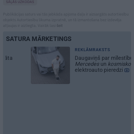
SĀĻĀS UZKODAS
Publikācijas saturs vai tās jebkāda apjoma daļa ir aizsargāts autortiesību
objekts Autortiesību likuma izpratnē, un tā izmantošana bez izdevēja
atļaujas ir aizliegta. Vairāk lasi
šeit
SATURA MĀRKETINGS
REKLĀMRAKSTS
Daugaviņš par mīlestību pret
Mercedes
un
kosmisko
jaunā
elektroauto pieredzi