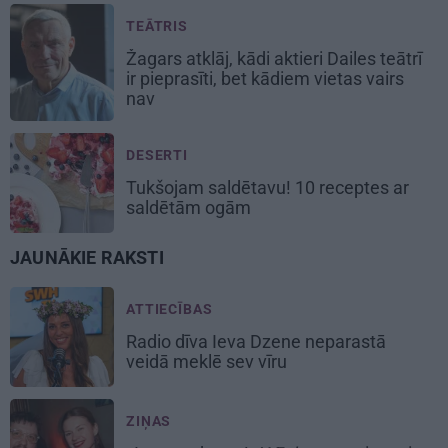
TEĀTRIS
Žagars atklāj, kādi aktieri Dailes teātrī
ir pieprasīti, bet kādiem vietas vairs
nav
DESERTI
Tukšojam saldētavu! 10 receptes ar
saldētām ogām
JAUNĀKIE RAKSTI
ATTIECĪBAS
Radio dīva Ieva Dzene neparastā
veidā meklē sev vīru
ZIŅAS