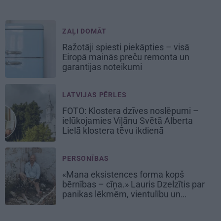
ZAĻI DOMĀT
Ražotāji spiesti piekāpties – visā
Eiropā mainās preču remonta un
garantijas noteikumi
LATVIJAS PĒRLES
FOTO: Klostera dzīves noslēpumi –
ielūkojamies Viļānu Svētā Alberta
Lielā klostera tēvu ikdienā
PERSONĪBAS
«Mana eksistences forma kopš
bērnības – cīņa.» Lauris Dzelzītis par
panikas lēkmēm, vientulību un
atgriešanos teātrī