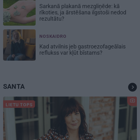
Sarkanā plakanā mezgliņēde: kā
rīkoties, ja ārstēšana ilgstoši nedod
rezultātu?
NOSKAIDRO
Kad atvilnis jeb gastroezofageālais
reflukss var kļūt bīstams?
SANTA
LIETU TOPS