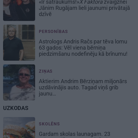
«Ir satraukums!»
X Faktora
zvaigznei
Jānim Rugājam lieli jaunumi privātajā
dzīvē
PERSONĪBAS
Astrologs Andris Račs par tēva lomu
63 gados: Vēl viena bērniņa
piedzimšanu nodefinēju kā brīnumu!
ZIŅAS
Aktierim Andrim Bērziņam miljonārs
uzdāvinājis auto. Tagad viņš grib
jaunu…
UZKODAS
SKOLĒNS
Gardam skolas launagam.
23