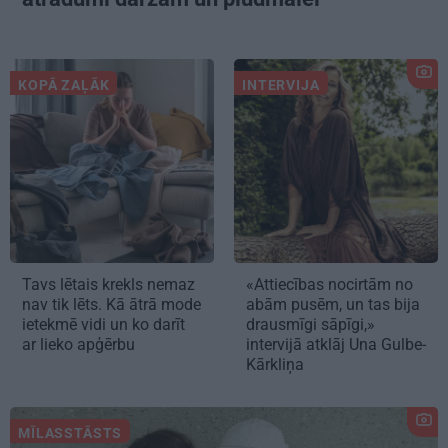
KOPĀ ZAĻĀK
INTERVIJA
Tavs lētais krekls nemaz
«Attiecības nocirtām no
nav tik lēts. Kā ātrā mode
abām pusēm, un tas bija
ietekmē vidi un ko darīt
drausmīgi sāpīgi,»
ar lieko apģērbu
intervijā atklāj Una Gulbe-
Kārkliņa
MĪLASSTĀSTS