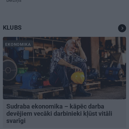
Bērziņš
KLUBS
EKONOMIKA
Sudraba ekonomika – kāpēc darba
devējiem vecāki darbinieki kļūst vitāli
svarīgi