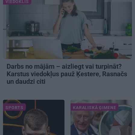
VIEDOKLIS
Darbs no mājām – aizliegt vai turpināt?
Karstus viedokļus pauž Ķestere, Rasnačs
un daudzi citi
SPORTS
KARALISKĀ ĢIMENE