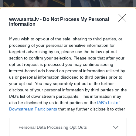
www.santa.lv -
Do Not Process My Personal
Information
«Ir laiks likt punktu…»
«Karalis bija sajūsmā,
Basketbolists Dāvis
saņemot šo ziņu!» Britu
If you wish to opt-out of the sale, sharing to third parties, or
Bertāns pieņēmis smagu
karaliskajā ģimenē
processing of your personal or sensitive information for
lēmumu un dod solījumu
piedzimusi princesīte
targeted advertising by us, please use the below opt-out
saviem biedriem
section to confirm your selection. Please note that after your
opt-out request is processed you may continue seeing
interest-based ads based on personal information utilized by
us or personal information disclosed to third parties prior to
ZIŅAS
your opt-out. You may separately opt-out of the further
disclosure of your personal information by third parties on the
IAB’s list of downstream participants. This information may
also be disclosed by us to third parties on the
IAB’s List of
Downstream Participants
that may further disclose it to other
third parties.
Personal Data Processing Opt Outs