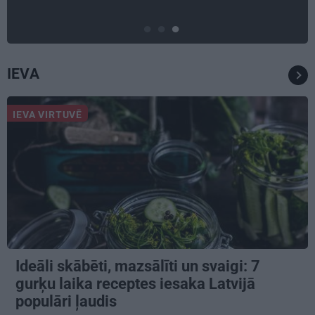
IEVA
IEVA VIRTUVĒ
Ideāli skābēti, mazsālīti un svaigi: 7
gurķu laika receptes iesaka Latvijā
populāri ļaudis