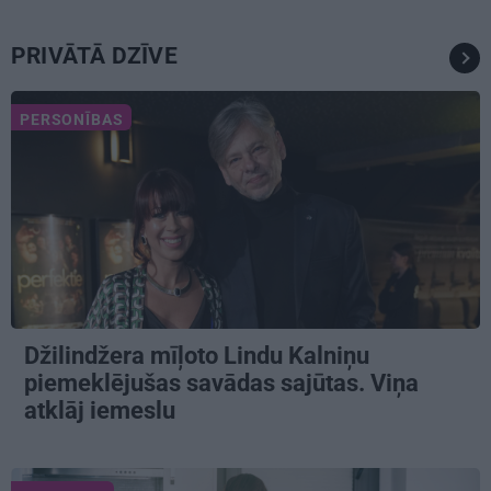
PRIVĀTĀ DZĪVE
PERSONĪBAS
Džilindžera mīļoto Lindu Kalniņu
piemeklējušas savādas sajūtas. Viņa
atklāj iemeslu