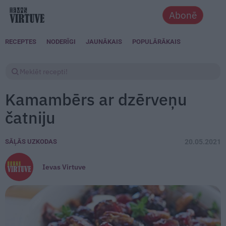
Abonē
RECEPTES
NODERĪGI
JAUNĀKAIS
POPULĀRĀKAIS
Kamambērs ar dzērveņu
čatniju
SĀĻĀS UZKODAS
20.05.2021
Ievas Virtuve