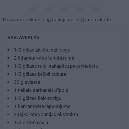
Pavisam vienkārši pagatavojama eleganta uzkoda.
SASTĀVDAĻAS:
1/2
glāze žāvētu dzērveņu
2 ēdamkarotes
tumšā ruma
1/2
glāzes rupji sakapātu pekanriekstu
1/3
glāzes brūnā cukura
30 g
sviesta
1
neliels sarkanais sīpols
1/2
glāzes lielo rozīņu
1
kamambēra iepakojums
2 tējkarotes
vaniļas ekstrakta
1/2
citrona sula