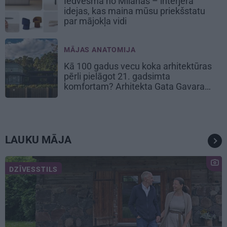
Iedvesma no Milānas – interjera
idejas, kas maina mūsu priekšstatu
par mājokļa vidi
MĀJAS ANATOMIJA
Kā 100 gadus vecu koka arhitektūras
pērli pielāgot 21. gadsimta
komfortam? Arhitekta Gata Gavara
pieredze
LAUKU MĀJA
DZĪVESSTILS