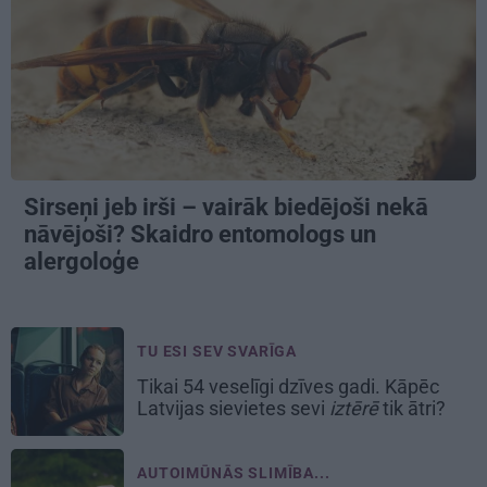
Sirseņi jeb irši – vairāk biedējoši nekā
nāvējoši? Skaidro entomologs un
alergoloģe
TU ESI SEV SVARĪGA
Tikai 54 veselīgi dzīves gadi. Kāpēc
Latvijas sievietes sevi
iztērē
tik ātri?
AUTOIMŪNĀS SLIMĪBA...