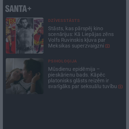
CIEMOS
Kas slēpjas Kuldīgas vecpilsētas
pagalmos? Dārzi, kuros atļauts
būt nepieklājīgi ziņkārīgam
TAVS ĀRSTS
«Manā kabinetā bijusi teju visa
Liepāja.» Ārste Ingrīda
Gardovska par vairāk nekā 50
gadiem medicīnā
INTERVIJA
«Nevajag kalnos tēlot varoņus!
Tie ātri noliks pie vietas.»
Alpīnists Atis Plakans, kurš
pieredzējis biedra bojāeju