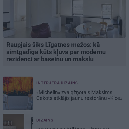
Raupjais šiks Līgatnes mežos: kā
simtgadīga kūts kļuva par modernu
rezidenci ar baseinu un mākslu
INTERJERA DIZAINS
«Michelin» zvaigžņotais Maksims
Cekots atklājis jaunu restorānu «Kíce»
DIZAINS