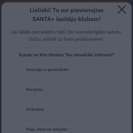
Abonē
Lieliski! Tu esi pievienojies
SANTA+ lasītāju klubam!
RECEPTES
NODERĪGI
JAUNĀKAIS
POPULĀRĀKAIS
Lai labāk piemeklētu tieši Tev visnoderīgāko saturu,
lūdzu, atbildi uz šiem jautājumiem:
Kuras no šīm tēmām Tev visvairāk interesē?
Zivs filejas sacepums ar
tomātiem
Intervijas ar personībām
30.01.2018
Receptes
Attiecības
Māja, dārzs un interjers