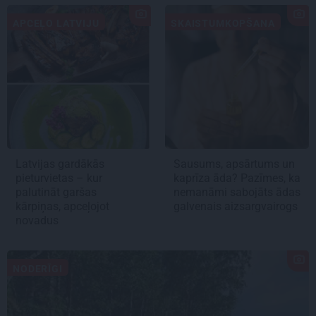
APCEĻO LATVIJU
SKAISTUMKOPŠANA
Latvijas gardākās
Sausums, apsārtums un
pieturvietas – kur
kaprīza āda? Pazīmes, ka
palutināt garšas
nemanāmi sabojāts ādas
kārpiņas, apceļojot
galvenais aizsargvairogs
novadus
NODERĪGI