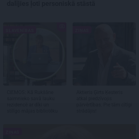
dalījies ļoti personiskā stāstā
SLAVENĪBAS
ZIŅAS
CIEMOS: Kā Rukšāne
Aktieris Ģirts Ķesteris
saimnieko savā lauku
atkal piedzīvojis
rezidencē ar dīķi un
pārvērtības. Pie tām cītīgi
stilīgo mājas bibliotēku
strādājis!
ZIŅAS