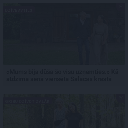
DZĪVESSTILS
«Mums bija dūša šo visu uzņemties.» Kā
atdzima senā viensēta Salacas krastā
GRIBU DZĪVOT ZAĻĀK