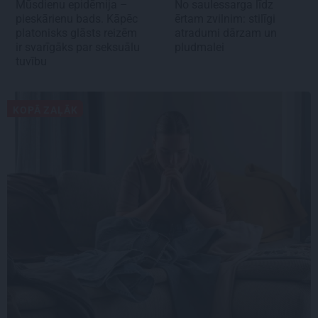
Mūsdienu epidēmija –
No saulessarga līdz
pieskārienu bads. Kāpēc
ērtam zvilnim: stilīgi
platonisks glāsts reizēm
atradumi dārzam un
ir svarīgāks par seksuālu
pludmalei
tuvību
KOPĀ ZAĻĀK