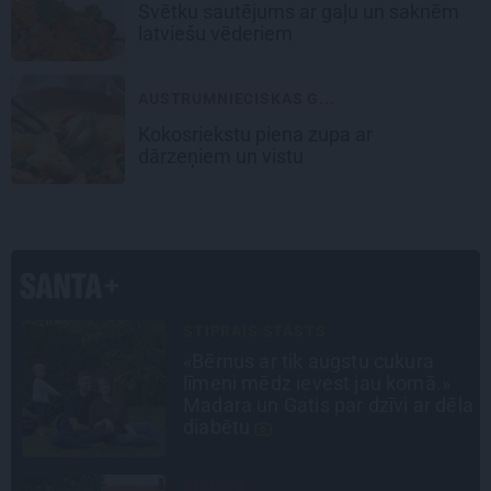
Svētku sautējums
ar gaļu un saknēm
latviešu vēderiem
AUSTRUMNIECISKAS G...
Kokosriekstu piena
zupa ar
dārzeņiem un vistu
ATRADUMS
Virziens – jūra: Lauderu
ģimenes bezbēdīgi laiskā miera
la
osta Pūrciemā
PERSONĪBAS