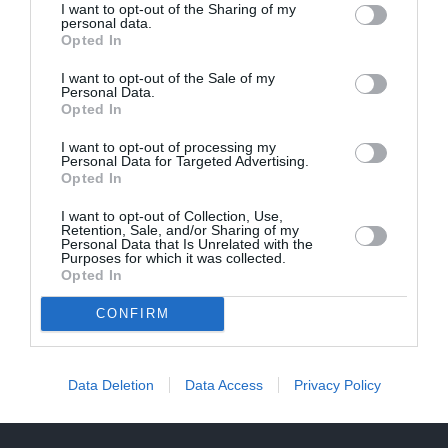
I want to opt-out of the Sharing of my
personal data.
Opted In
I want to opt-out of the Sale of my
IEVAS VESELĪBA
Personal Data.
Opted In
AKTUĀLI
I want to opt-out of processing my
Personal Data for Targeted Advertising.
Opted In
I want to opt-out of Collection, Use,
Retention, Sale, and/or Sharing of my
Personal Data that Is Unrelated with the
Purposes for which it was collected.
Opted In
CONFIRM
Sirseņi jeb irši – vairāk biedējoši nekā
nāvējoši? Skaidro entomologs un
Data Deletion
Data Access
Privacy Policy
alergoloģe