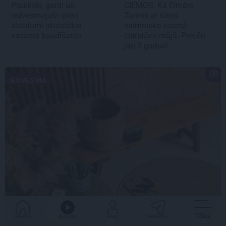
Praktiski, gardi un
CIEMOS:
Kā Elmārs
iedvesmojoši: pieci
Tannis ar sievu
atradumi skaistākai
saimnieko varenā
vasaras baudīšanai
četrstāvu mājā.
Precēti
jau 2 gadus!
IEDVESMA
GALVENĀ
KLAUSIES
IENĀC
PADALĪTIES
VAIRĀK