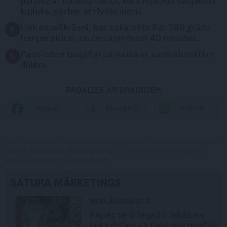
pārziež ar tomātu mērci, kurā iejaukts saspiests
ķiploks, pārber ar rīvēto sieru.
Liek cepeškrāsnī, kas sakarsēta līdz 180 grādu
4.
temperatūrai, un cep apmēram 40 minūtes.
Pasniedzot bagātīgi pārkaisa ar sasmalcinātām
5.
dillēm.
PADALIES AR DRAUGIEM
WHATSAPP
FACEBOOK
DRAUGIEM.LV
Publikācijas saturs vai tās jebkāda apjoma daļa ir aizsargāts autortiesību
objekts Autortiesību likuma izpratnē, un tā izmantošana bez izdevēja
atļaujas ir aizliegta. Vairāk lasi
šeit
SATURA MĀRKETINGS
REKLĀMRAKSTS
Kāpēc tieši tagad ir labākais
laiks doties uz Pakrojas muižas