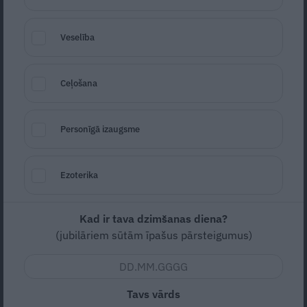
Veselība
Ceļošana
Zivs filejas sacepums ar tomātiem recepte
Seko
Santa.lv Google
Personīgā izaugsme
Zema
Vidējas
Ezoterika
Nav vērtējuma
Kad ir tava dzimšanas diena?
(jubilāriem sūtām īpašus pārsteigumus)
SASTĀVDAĻAS:
Tavs vārds