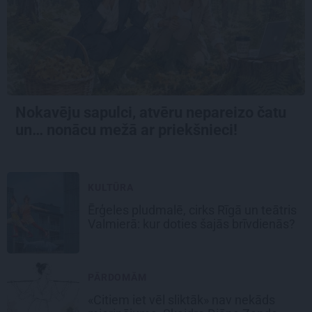
Nokavēju sapulci, atvēru nepareizo čatu
un… nonācu mežā ar priekšnieci!
KULTŪRA
Ērģeles pludmalē, cirks Rīgā un teātris
Valmierā: kur doties šajās brīvdienās?
PĀRDOMĀM
«Citiem iet vēl sliktāk» nav nekāds