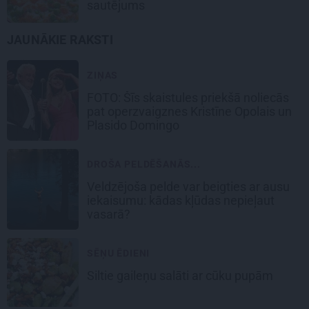
sautējums
JAUNĀKIE RAKSTI
ZIŅAS
FOTO: Šīs skaistules priekšā noliecās
pat operzvaigznes Kristīne Opolais un
Plasido Domingo
DROŠA PELDĒŠANĀS...
Veldzējoša pelde var beigties ar ausu
iekaisumu: kādas kļūdas nepieļaut
vasarā?
SĒŅU ĒDIENI
Siltie gaileņu salāti
ar cūku pupām