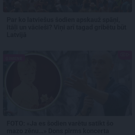
Par ko latviešus šodien apskauž spāņi,
itāļi un vācieši? Viņi arī tagad gribētu būt
Latvijā
ĢIMENE
FOTO: «Ja es šodien varētu satikt šo
mazo zēnu…» Dons pirms koncerta