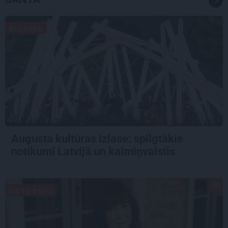
KULTŪRA
Augusta kultūras izlase: spilgtākie
notikumi Latvijā un kaimiņvalstīs
LIETU TOPS