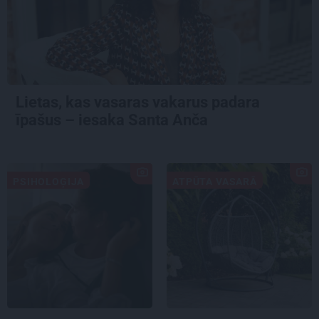
Lietas, kas vasaras vakarus padara
īpašus – iesaka Santa Anča
PSIHOLOĢIJA
ATPŪTA VASARĀ