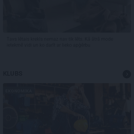
Tavs lētais krekls nemaz nav tik lēts. Kā ātrā mode
ietekmē vidi un ko darīt ar lieko apģērbu
KLUBS
EKONOMIKA