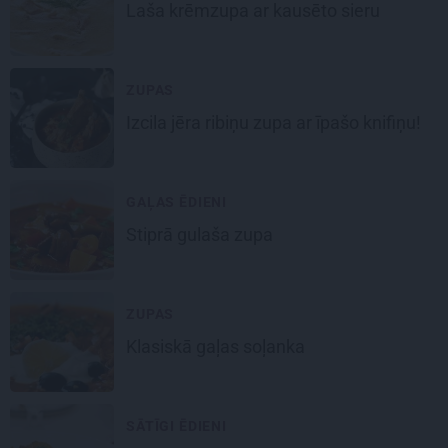
Laša
krēmzupa
ar kausēto sieru
ZUPAS
Izcila
jēra ribiņu
zupa ar īpašo knifiņu!
GAĻAS ĒDIENI
Stiprā
gulaša zupa
ZUPAS
Klasiskā
gaļas soļanka
SĀTĪGI ĒDIENI