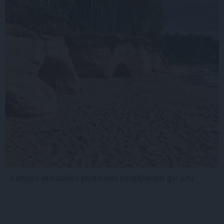
Latvijas skaistākās pludmales pārgājienam gar jūru