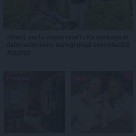
«Dacīt, vai tu vispār ravē?» Kā saskaņā ar
dabu saimnieko bioloģiskajā saimniecībā
Mazjāņi
IETEIKUMS
MĀJA