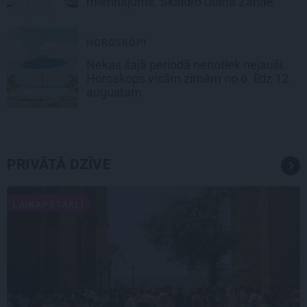
mierinājums. Skaidro Diāna Zande
HOROSKOPI
Nekas šajā periodā nenotiek nejauši.
Horoskops visām zīmēm no 6. līdz 12.
augustam
PRIVĀTĀ DZĪVE
LAIKAPSTĀKĻI