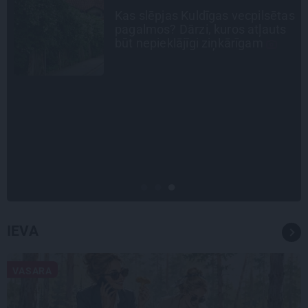
as
Noklusētās dzimtas saites,
attiecības ar brāli un 7. bērns kā
brīnums: atklāta saruna ar Andri
Raču
CEĻOJUMA PLĀNS
Draudzeņu ceļojums bez
drāmām: noderīgi padomi
plānošanai un 16 galamērķu
idejas
IEVA
VASARA