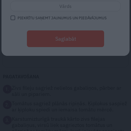
500 g
zivs filejas
1
glāze rīvēta siera
PIEKRĪTU SAŅEMT JAUNUMUS UN PIEDĀVĀJUMUS
3
vidēji tomāti
5
daiviņas ķiploka
5 ēdamkarotes
tomātu mērces
Saglabāt
sāls, malti melnie pipari
dilles
PAGATAVOŠANA
Zivs fileju sagriež nelielos gabaliņos, pārber ar
1.
sāli un pipariem.
Tomātus sagriež plānās ripiņās. Ķiplokus saspiež
2.
ar ķiploku spiedi un iemaisa tomātu mērcē.
Karstumizturīgā traukā kārto zivs filejas
3.
gabaliņus, virsū liek sagrieztos tomātus un