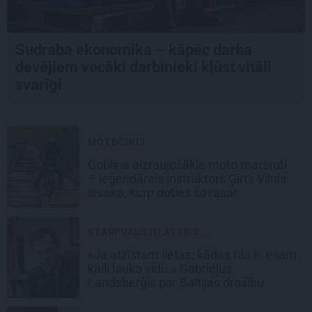
Sudraba ekonomika – kāpēc darba
devējiem vecāki darbinieki kļūst vitāli
svarīgi
MOTOCIKLI
Goblina aizraujošākie moto maršruti
– leģendārais instruktors Ģirts Vilnis
iesaka, kurp doties šovasar
STARPVALSTU ATTIEC...
«Ja atzīstam lietas, kādas tās ir, esam
kaili lauka vidū.» Gabrieļus
Landsberģis par Baltijas drošību