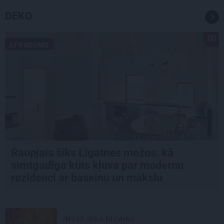
DEKO
ATRADUMS
Raupjais šiks Līgatnes mežos: kā
simtgadīga kūts kļuva par modernu
rezidenci ar baseinu un mākslu
INTERJERA DIZAINS