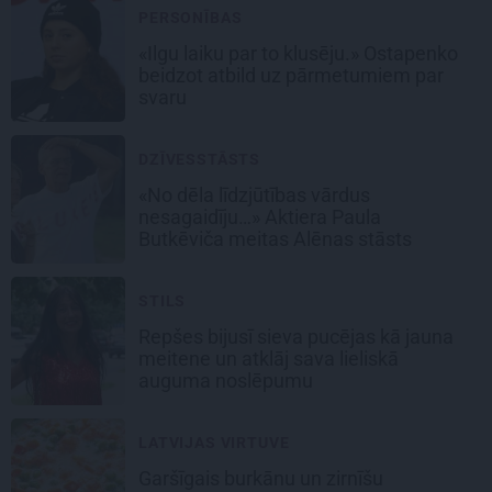
PERSONĪBAS
«Ilgu laiku par to klusēju.» Ostapenko
beidzot atbild uz pārmetumiem par
svaru
DZĪVESSTĀSTS
«No dēla līdzjūtības vārdus
nesagaidīju…» Aktiera Paula
Butkēviča meitas Alēnas stāsts
STILS
Repšes bijusī sieva pucējas kā jauna
meitene un atklāj sava lieliskā
auguma noslēpumu
LATVIJAS VIRTUVE
Garšīgais
burkānu un zirnīšu