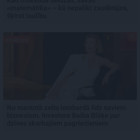
Kad mīlestība beidzas, sākas
«matemātika» – kā nepalikt zaudētājos,
šķirot laulību
PIEREDZE
No mantotā zelta lombardā līdz saviem
biznesiem. Investore Baiba Blāķe par
dzīves skarbajiem pagriezieniem