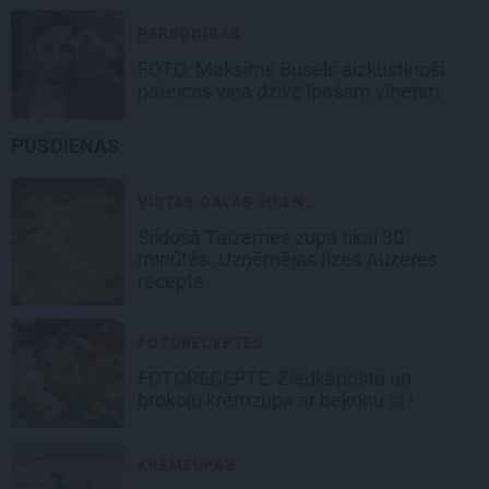
PERSONĪBAS
FOTO: Maksims Busels aizkustinoši
pateicas viņa dzīvē īpašam vīrietim
PUSDIENAS
VISTAS GAĻAS ĒDIEN...
Sildošā
Taizemes zupa
tikai 30
minūtēs. Uzņēmējas Ilzes Auzeres
recepte
FOTORECEPTES
FOTORECEPTE:
Ziedkāpostu un
brokoļu
krēmzupa ar bekonu
1
KRĒMZUPAS