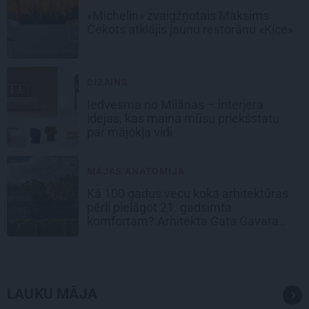
«Michelin» zvaigžņotais Maksims
Cekots atklājis jaunu restorānu «Kíce»
DIZAINS
Iedvesma no Milānas – interjera
idejas, kas maina mūsu priekšstatu
par mājokļa vidi
MĀJAS ANATOMIJA
Kā 100 gadus vecu koka arhitektūras
pērli pielāgot 21. gadsimta
komfortam? Arhitekta Gata Gavara
pieredze
LAUKU MĀJA