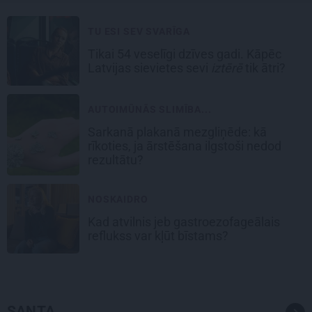
TU ESI SEV SVARĪGA
Tikai 54 veselīgi dzīves gadi. Kāpēc
Latvijas sievietes sevi
iztērē
tik ātri?
AUTOIMŪNĀS SLIMĪBA...
Sarkanā plakanā mezgliņēde: kā
rīkoties, ja ārstēšana ilgstoši nedod
rezultātu?
NOSKAIDRO
Kad atvilnis jeb gastroezofageālais
reflukss var kļūt bīstams?
SANTA