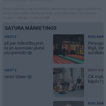
Publikācijas saturs vai tās jebkāda apjoma daļa ir aizsargāts autortiesību
objekts Autortiesību likuma izpratnē, un tā izmantošana bez izdevēja
atļaujas ir aizliegta. Vairāk lasi
šeit
SATURA MĀRKETINGS
REKLĀMRAKSTS
Pieaugušo dzimšanas diena
Rīgā, idejas atmiņā paliekošām
svinībām
DEKO DISKUSIJAS
Cik maksā dizainers un –
kāpēc?
REKLĀMRAKSTS