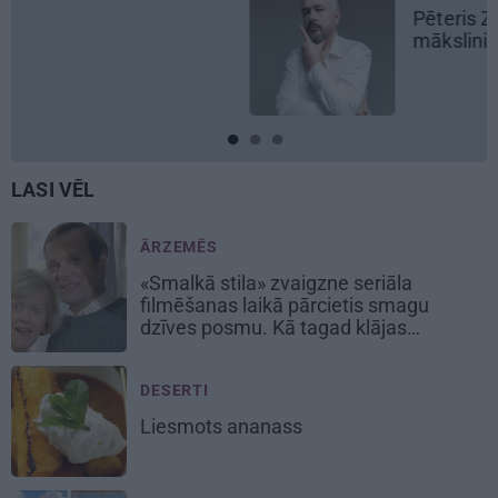
Pēteris Zālītis: Esmu prāta
mākslinieks
LASI VĒL
ĀRZEMĒS
«Smalkā stila» zvaigzne seriāla
filmēšanas laikā pārcietis smagu
dzīves posmu. Kā tagad klājas
Emetam?
DESERTI
Liesmots
ananass