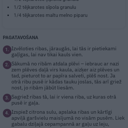
1/2 tējkarotes
sīpola granulu
1/4 tējkarotes
maltu melno piparu
PAGATAVOŠANA
Izvēloties ribas, jāraugās, lai tās ir pietiekami
1.
gaļīgas, lai nav tikai kauls vien.
Sākumā no ribām atdala plēvi – iebrauc ar nazi
2.
zem plēves daļā virs kaula, aizķer aiz plēves un
tad, pieturot to ar papīra salveti, plēš nost. Ja
otrā ribu pusē ir kādas tauku joslas, tās arī griež
nost, jo ribām jābūt liesām.
Sagriež ribas tā, lai ir viena riba, uz kuras otrā
3.
pusē ir gaļa.
Izspiež citrona sulu, apslaka ribas un kārtīgi
4.
apviļā garšvielu maisījumā no visām pusēm. Liek
gabalu dziļajā cepampannā ar gaļu uz leju,