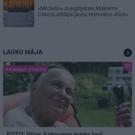
«Michelin» zvaigžņotais Maksims
Cekots atklājis jaunu restorānu «Kíce»
LAUKU MĀJA
PIEMIŅAS STĀSTS
FOTO:
Vijas Artmanes meita
ļauj