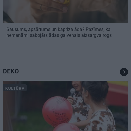
Sausums, apsārtums un kaprīza āda? Pazīmes, ka
nemanāmi sabojāts ādas galvenais aizsargvairogs
DEKO
KULTŪRA