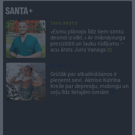
DODAMIES CIEMOS
«Var teikt, ka jūra bija tā, kas
mūs
paņēma
.» Lauderu
ģimenes izlolotās
Ainavas
Miķeļtornī
LEĢENDAS STĀSTS
Mistika un atrastie radi. Kā
«Likteņa līdumnieki» mainīja
n
pašu aktieru dzīves
INTERVIJA
Es gribu spēlēties tālāk! Sonora
Vaice atklāti par krīzēm, bērniem
un jauno profesiju