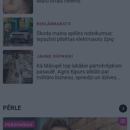
Matu otrais cēliens
REKLĀMRAKSTS
Škoda maina spēles noteikumus:
iepazīsti pilsētas elektroauto
Epiq
JAUNIE RŪPNIEKI
Kā Mārupē top labākie pārtvērējdroni
pasaulē. Agris Ķipurs atklāti par
militāro biznesu, spriedzi un dzīves
draivu
PĒRLE
PERSONĪBAS