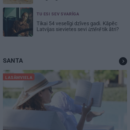
TU ESI SEV SVARĪGA
Tikai 54 veselīgi dzīves gadi. Kāpēc
Latvijas sievietes sevi
iztērē
tik ātri?
SANTA
LASĀMVIELA