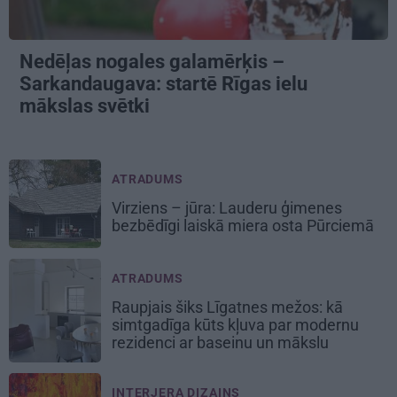
Nedēļas nogales galamērķis –
Sarkandaugava: startē Rīgas ielu
mākslas svētki
ATRADUMS
Virziens – jūra: Lauderu ģimenes
bezbēdīgi laiskā miera osta Pūrciemā
ATRADUMS
Raupjais šiks Līgatnes mežos: kā
simtgadīga kūts kļuva par modernu
rezidenci ar baseinu un mākslu
INTERJERA DIZAINS