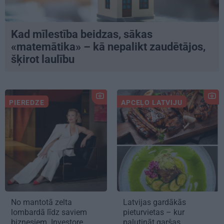
Kad mīlestība beidzas, sākas
«matemātika» – kā nepalikt zaudētājos,
šķirot laulību
PIEREDZE
APCEĻO LATVIJU
No mantotā zelta
Latvijas gardākās
lombardā līdz saviem
pieturvietas – kur
biznesiem. Investore
palutināt garšas