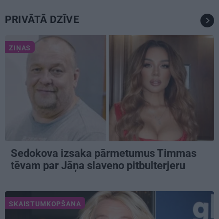
PRIVĀTĀ DZĪVE
ZIŅAS
Sedokova izsaka pārmetumus Timmas
tēvam par Jāņa slaveno pitbulterjeru
SKAISTUMKOPŠANA