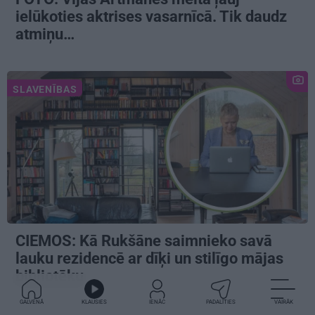
ielūkoties aktrises vasarnīcā. Tik daudz
atmiņu…
SLAVENĪBAS
CIEMOS: Kā Rukšāne saimnieko savā
lauku rezidencē ar dīķi un stilīgo mājas
bibliotēku
GALVENĀ
KLAUSIES
IENĀC
PADALĪTIES
VAIRĀK