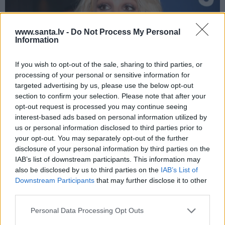
www.santa.lv -
Do Not Process My Personal
Information
If you wish to opt-out of the sale, sharing to third parties, or
processing of your personal or sensitive information for
targeted advertising by us, please use the below opt-out
VIDEO: Britnijai Spīrsai veikta
section to confirm your selection. Please note that after your
neveiksmīga sejas procedūra. Viņa
opt-out request is processed you may continue seeing
brīdina citus!
interest-based ads based on personal information utilized by
us or personal information disclosed to third parties prior to
your opt-out. You may separately opt-out of the further
disclosure of your personal information by third parties on the
IAB’s list of downstream participants. This information may
STILS
AUTO
also be disclosed by us to third parties on the
IAB’s List of
Downstream Participants
that may further disclose it to other
third parties.
Personal Data Processing Opt Outs