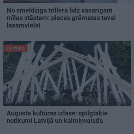
No smeldzīga trillera līdz vasarīgam
mīlas stāstam: piecas grāmatas tavai
lasāmvielai
KULTŪRA
Augusta kultūras izlase: spilgtākie
notikumi Latvijā un kaimiņvalstīs