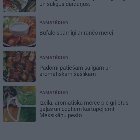
un sulīgus dārzeņus
.
PAMATĒDIENI
Bufalo spārniņi
ar rančo mērci
PAMATĒDIENI
Padomi
patiešām sulīgam un
aromātiskam
šašlikam
PAMATĒDIENI
Izcila, aromātiska mērce pie grilētas
gaļas un ceptiem kartupeļiem!
Meksikāņu
pesto