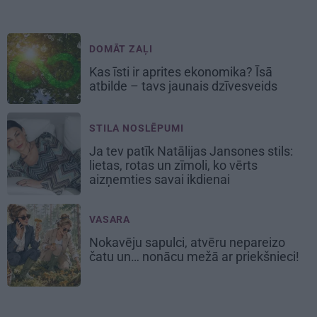
DOMĀT ZAĻI
Kas īsti ir aprites ekonomika? Īsā
atbilde – tavs jaunais dzīvesveids
STILA NOSLĒPUMI
Ja tev patīk Natālijas Jansones stils:
lietas, rotas un zīmoli, ko vērts
aizņemties savai ikdienai
VASARA
Nokavēju sapulci, atvēru nepareizo
čatu un… nonācu mežā ar priekšnieci!