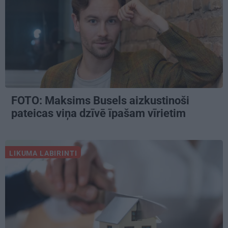
FOTO: Maksims Busels aizkustinoši
pateicas viņa dzīvē īpašam vīrietim
LIKUMA LABIRINTI