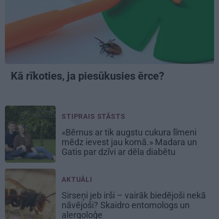
Kā rīkoties, ja
piesūkusies ērce?
STIPRAIS STĀSTS
«Bērnus ar tik augstu cukura līmeni
mēdz ievest jau komā.» Madara un
Gatis par dzīvi ar dēla diabētu
AKTUĀLI
Sirseņi jeb irši – vairāk biedējoši nekā
nāvējoši? Skaidro entomologs un
alergoloģe