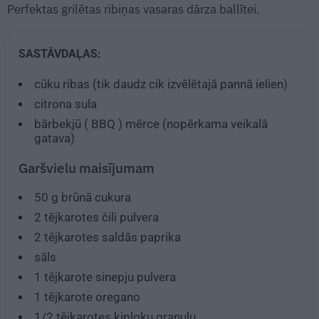
Perfektas grilētas ribiņas vasaras dārza ballītei.
SASTĀVDAĻAS:
cūku ribas (tik daudz cik izvēlētajā pannā ielien)
citrona sula
bārbekjū ( BBQ ) mērce (nopērkama veikalā
gatava)
Garšvielu maisījumam
50 g
brūnā cukura
2 tējkarotes
čili pulvera
2 tējkarotes
saldās paprika
sāls
1 tējkarote
sinepju pulvera
1 tējkarote
oregano
1/2 tējkarotes
ķiploku granulu