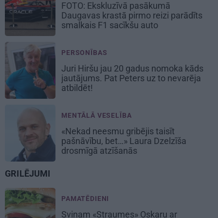
FOTO: Ekskluzīvā pasākumā
Daugavas krastā pirmo reizi parādīts
smalkais F1 sacīkšu auto
PERSONĪBAS
Juri Hiršu jau 20 gadus nomoka kāds
jautājums. Pat Peters uz to nevarēja
atbildēt!
MENTĀLĀ VESELĪBA
«Nekad neesmu gribējis taisīt
pašnāvību, bet…» Laura Dzelzīša
drosmīgā atzīšanās
GRILĒJUMI
PAMATĒDIENI
Svinam «Straumes» Oskaru ar