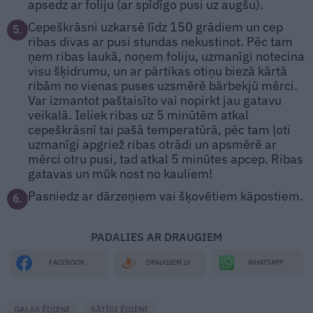
apsedz ar foliju (ar spīdīgo pusi uz augšu).
Cepeškrāsni uzkarsē līdz 150 grādiem un cep
5.
ribas divas ar pusi stundas nekustinot. Pēc tam
ņem ribas laukā, noņem foliju, uzmanīgi notecina
visu šķidrumu, un ar pārtikas otiņu biezā kārtā
ribām no vienas puses uzsmērē bārbekjū mērci.
Var izmantot paštaisīto vai nopirkt jau gatavu
veikalā. Ieliek ribas uz 5 minūtēm atkal
cepeškrāsnī tai pašā temperatūrā, pēc tam ļoti
uzmanīgi apgriež ribas otrādi un apsmērē ar
mērci otru pusi, tad atkal 5 minūtes apcep. Ribas
gatavas un mūk nost no kauliem!
Pasniedz ar dārzeņiem vai šķovētiem kāpostiem.
6.
PADALIES AR DRAUGIEM
WHATSAPP
FACEBOOK
DRAUGIEM.LV
GAĻAS ĒDIENI
SĀTĪGI ĒDIENI