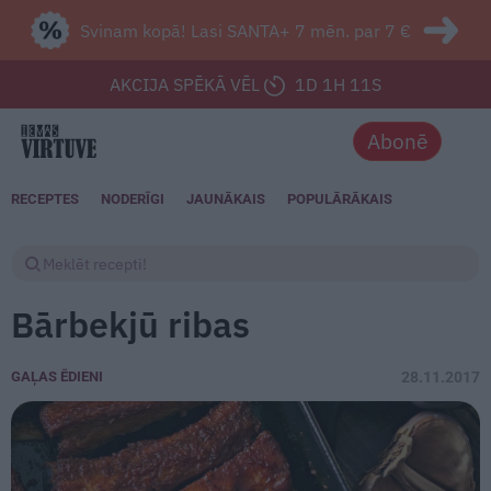
Svinam kopā! Lasi SANTA+ 7 mēn. par 7 €
AKCIJA SPĒKĀ VĒL
1D 1H 9S
Abonē
RECEPTES
NODERĪGI
JAUNĀKAIS
POPULĀRĀKAIS
Bārbekjū ribas
GAĻAS ĒDIENI
28.11.2017