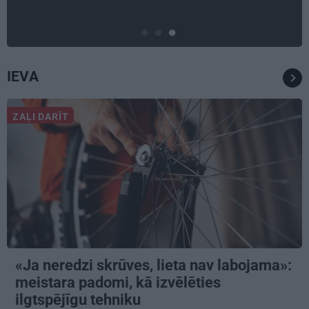
IEVA
ZAĻI DARĪT
«Ja neredzi skrūves, lieta nav labojama»:
meistara padomi, kā izvēlēties
ilgtspējīgu tehniku