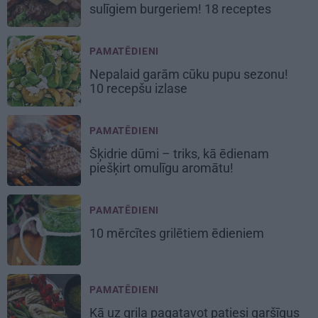
sulīgiem burgeriem
! 18 receptes
PAMATĒDIENI
Nepalaid garām
cūku pupu sezonu
!
10 recepšu izlase
PAMATĒDIENI
Šķidrie dūmi
– triks, kā ēdienam
piešķirt omulīgu aromātu!
PAMATĒDIENI
10 mērcītes grilētiem ēdieniem
PAMATĒDIENI
Kā uz grila pagatavot
patiesi garšīgus