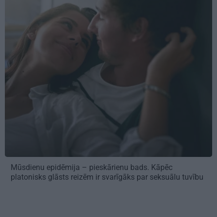
Mūsdienu epidēmija – pieskārienu bads. Kāpēc
platonisks glāsts reizēm ir svarīgāks par seksuālu tuvību