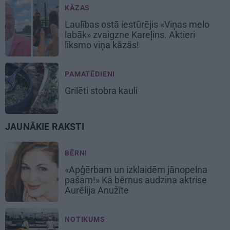
KĀZAS
Laulības ostā iestūrējis «Viņas melo
labāk» zvaigzne Kareļins. Aktieri
līksmo viņa kāzās!
PAMATĒDIENI
Grilēti
stobra kauli
JAUNĀKIE RAKSTI
BĒRNI
«Apģērbam un izklaidēm jānopelna
pašam!» Kā bērnus audzina aktrise
Aurēlija Anužīte
NOTIKUMS