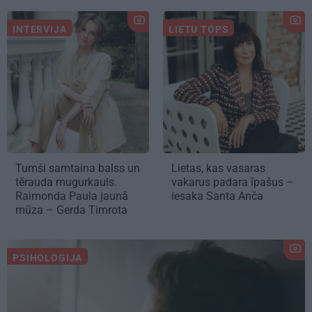
INTERVIJA
LIETU TOPS
Tumši samtaina balss un
Lietas, kas vasaras
tērauda mugurkauls.
vakarus padara īpašus –
Raimonda Paula jaunā
iesaka Santa Anča
mūza – Gerda Timrota
PSIHOLOĢIJA