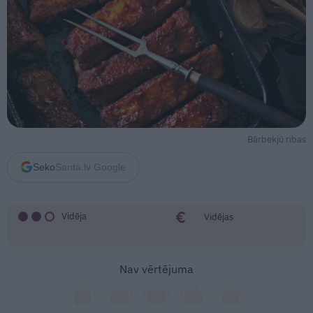
Bārbekjū ribas
Seko
Santa.lv Google
Vidēja
Vidējas
Nav vērtējuma