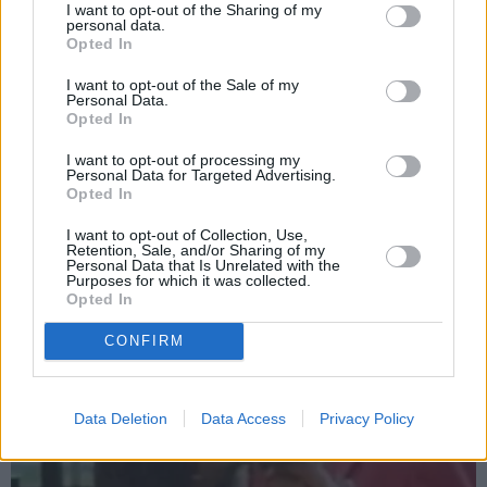
I want to opt-out of the Sharing of my
personal data.
Opted In
«Neuzskatu sevi par
FOTO: «Pasaulē ir tikai 8
I want to opt-out of the Sale of my
īpašu skaistuli.»
Čikāgas
šādi auto.» Sesks atklāj,
Personal Data.
Opted In
piecīšu
Lorija Vuda
kam pieder pārējie septiņi
izstāsta, par ko aizvien
I want to opt-out of processing my
saņem komplimentus
Personal Data for Targeted Advertising.
Opted In
I want to opt-out of Collection, Use,
KĀZAS
Retention, Sale, and/or Sharing of my
Personal Data that Is Unrelated with the
Purposes for which it was collected.
Opted In
CONFIRM
Data Deletion
Data Access
Privacy Policy