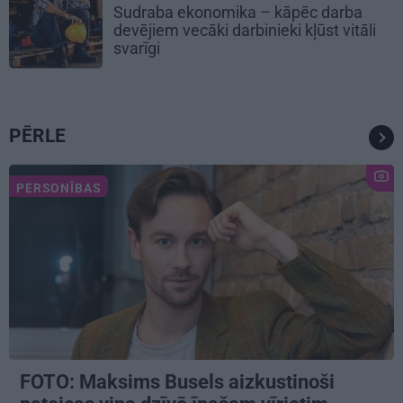
Sudraba ekonomika – kāpēc darba
devējiem vecāki darbinieki kļūst vitāli
svarīgi
PĒRLE
PERSONĪBAS
FOTO: Maksims Busels aizkustinoši