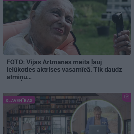
FOTO:
Vijas Artmanes meita
ļauj
ielūkoties aktrises vasarnīcā. Tik daudz
atmiņu…
SLAVENĪBAS