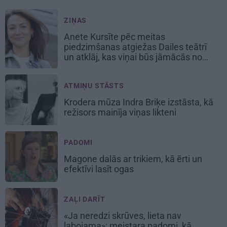
ZIŅAS
Anete Kursīte pēc meitas
piedzimšanas atgiežas Dailes teātrī
un atklāj, kas viņai būs jāmācās no
jauna
ATMIŅU STĀSTS
Krodera mūza Indra Briķe izstāsta, kā
režisors mainīja viņas likteni
PADOMI
Magone dalās ar trikiem, kā ērti un
efektīvi lasīt ogas
ZAĻI DARĪT
«Ja neredzi skrūves, lieta nav
labojama»: meistara padomi, kā