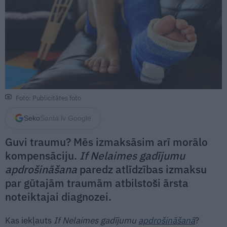
Foto: Publicitātes foto
Seko
Santa.lv Google
Guvi traumu? Mēs izmaksāsim arī morālo
kompensāciju.
If Nelaimes gadījumu
apdrošināšana
paredz atlīdzības izmaksu
par gūtajām traumām atbilstoši ārsta
noteiktajai diagnozei.
Kas iekļauts
If Nelaimes gadījumu
apdrošināšanā
?