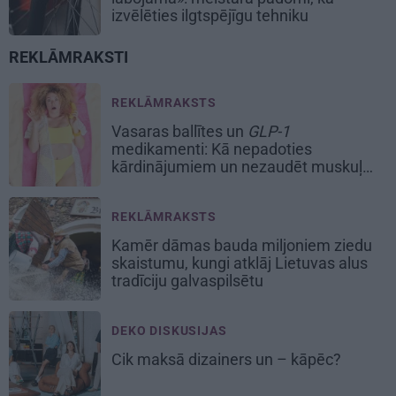
izvēlēties ilgtspējīgu tehniku
REKLĀMRAKSTI
REKLĀMRAKSTS
Vasaras ballītes un
GLP-1
medikamenti: Kā nepadoties
kārdinājumiem un nezaudēt muskuļu
masu
REKLĀMRAKSTS
Kamēr dāmas bauda miljoniem ziedu
skaistumu, kungi atklāj Lietuvas alus
tradīciju galvaspilsētu
DEKO DISKUSIJAS
Cik maksā dizainers un – kāpēc?