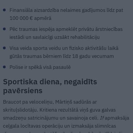
Finansiāla aizsardzība nelaimes gadījumos līdz pat
100 000 € apmērā
Pēc traumas iespēja apmeklēt privātu ārstniecības
iestādi un savlaicīgi uzsākt rehabilitāciju
Visa veida sporta veidu un fizisko aktivitāšu laikā
gūtās traumas bērniem līdz 18 gadu vecumam
Polise ir spēkā visā pasaulē
Sportiska diena, negaidīts
pavērsiens
Braucot pa veloceliņu, Mārtiņš sadūrās ar
skrituļslidotāju. Kritiena rezultātā viņš guva galvas
smadzeņu satricinājumu un savainoja celi.
If
apmaksāja
ceļgala locītavas operāciju un izmaksāja slimnīcas