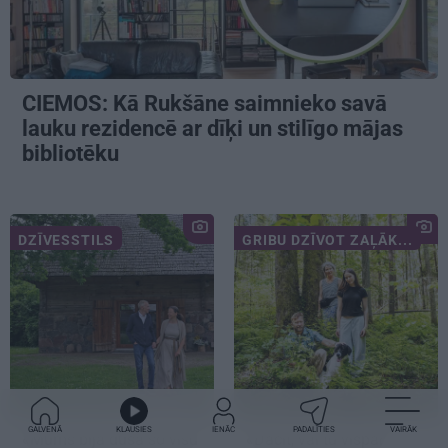
CIEMOS: Kā Rukšāne saimnieko savā
lauku rezidencē ar dīķi un stilīgo mājas
bibliotēku
DZĪVESSTILS
GRIBU DZĪVOT ZAĻĀK...
GALVENĀ
KLAUSIES
IENĀC
PADALĪTIES
VAIRĀK
«Mums bija dūša šo visu
«Dacīt, vai tu vispār