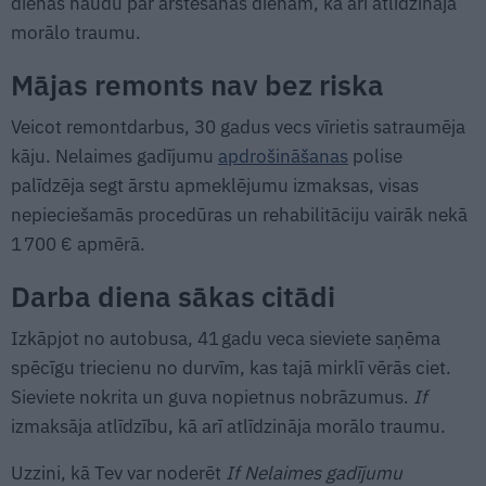
dienas naudu par ārstēšanās dienām, kā arī atlīdzināja
morālo traumu.
Mājas remonts nav bez riska
Veicot remontdarbus, 30 gadus vecs vīrietis satraumēja
kāju. Nelaimes gadījumu
apdrošināšanas
polise
palīdzēja segt ārstu apmeklējumu izmaksas, visas
nepieciešamās procedūras un rehabilitāciju vairāk nekā
1 700 € apmērā.
Darba diena sākas citādi
Izkāpjot no autobusa, 41 gadu veca sieviete saņēma
spēcīgu triecienu no durvīm, kas tajā mirklī vērās ciet.
Sieviete nokrita un guva nopietnus nobrāzumus.
If
izmaksāja atlīdzību, kā arī atlīdzināja morālo traumu.
Uzzini, kā Tev var noderēt
If Nelaimes gadījumu