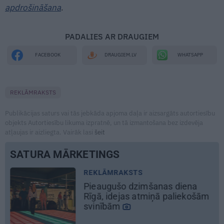
apdrošināšana
.
PADALIES AR DRAUGIEM
WHATSAPP
FACEBOOK
DRAUGIEM.LV
REKLĀMRAKSTS
Publikācijas saturs vai tās jebkāda apjoma daļa ir aizsargāts autortiesību
objekts Autortiesību likuma izpratnē, un tā izmantošana bez izdevēja
atļaujas ir aizliegta. Vairāk lasi
šeit
SATURA MĀRKETINGS
ĀMRAKSTS
REKLĀMR
gušo dzimšanas diena
Pirts sez
 idejas atmiņā paliekošām
bām