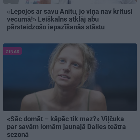
«Lepojos ar savu Anitu, jo viņa nav kritusi
vecumā!» Leiškalns atklāj abu
pārsteidzošo iepazīšanās stāstu
ZIŅAS
«Sāc domāt – kāpēc tik maz?» Viļčuka
par savām lomām jaunajā Dailes teātra
sezonā