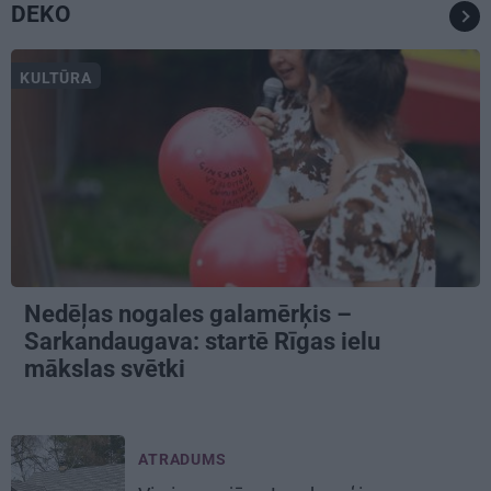
DEKO
KULTŪRA
Nedēļas nogales galamērķis –
Sarkandaugava: startē Rīgas ielu
mākslas svētki
ATRADUMS