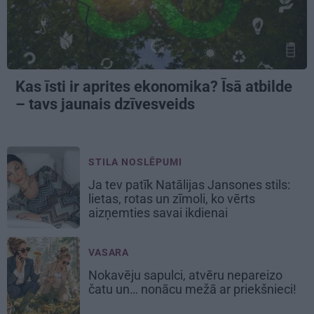
Kas īsti ir aprites ekonomika? Īsā atbilde
– tavs jaunais dzīvesveids
STILA NOSLĒPUMI
Ja tev patīk Natālijas Jansones stils:
lietas, rotas un zīmoli, ko vērts
aizņemties savai ikdienai
VASARA
Nokavēju sapulci, atvēru nepareizo
čatu un… nonācu mežā ar priekšnieci!