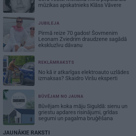
mūzikas apskatnieks Klāss Vāvere
JUBILEJA
Pirmā reize 70 gados! Šovmenim
Leonam Zviedrim draudzene sagādā
ekskluzīvu dāvanu
REKLĀMRAKSTS
No kā ir atkarīgas elektroauto uzlādes
izmaksas? Skaidro Viršu eksperti
BŪVĒJAM NO JAUNA
Būvējam koka māju Siguldā: sienu un
griestu apdares risinājumi, grīdas
segumi un pagalma bruģēšana
JAUNĀKIE RAKSTI