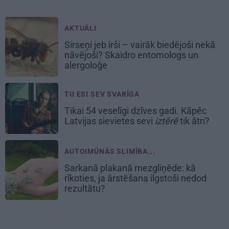
AKTUĀLI
Sirseņi jeb irši – vairāk biedējoši nekā
nāvējoši? Skaidro entomologs un
alergoloģe
TU ESI SEV SVARĪGA
Tikai 54 veselīgi dzīves gadi. Kāpēc
Latvijas sievietes sevi
iztērē
tik ātri?
AUTOIMŪNĀS SLIMĪBA...
Sarkanā plakanā mezgliņēde: kā
rīkoties, ja ārstēšana ilgstoši nedod
rezultātu?