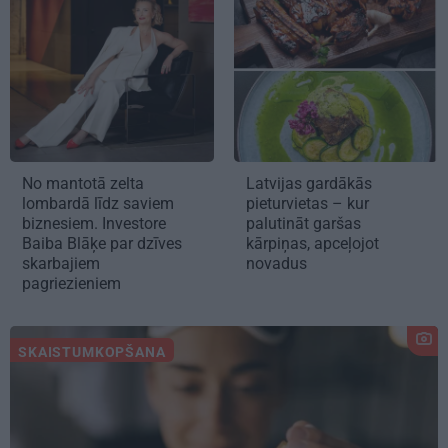
No mantotā zelta
Latvijas gardākās
lombardā līdz saviem
pieturvietas – kur
biznesiem. Investore
palutināt garšas
Baiba Blāķe par dzīves
kārpiņas, apceļojot
skarbajiem
novadus
pagriezieniem
SKAISTUMKOPŠANA