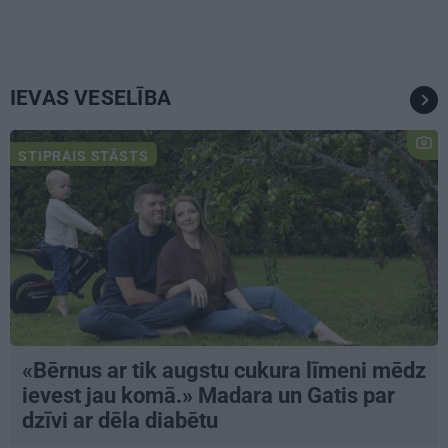
IEVAS VESELĪBA
STIPRAIS STĀSTS
«Bērnus ar tik augstu cukura līmeni mēdz
ievest jau komā.» Madara un Gatis par
dzīvi ar dēla diabētu