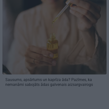
Sausums, apsārtums un kaprīza āda? Pazīmes, ka
nemanāmi sabojāts ādas galvenais aizsargvairogs