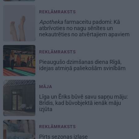
REKLĀMRAKSTS
Apotheka
farmaceitu padomi: Kā
atbrīvoties no nagu sēnītes un
nekautrēties no atvērtajiem apaviem
REKLĀMRAKSTS
Pieaugušo dzimšanas diena Rīgā,
idejas atmiņā paliekošām svinībām
MĀJA
Līga un Ēriks būvē savu sapņu māju:
Brīdis, kad būvobjektā ienāk māju
izjūta
REKLĀMRAKSTS
Pirts sezonas izlase