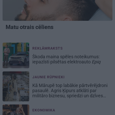
Matu otrais cēliens
REKLĀMRAKSTS
Škoda maina spēles noteikumus:
iepazīsti pilsētas elektroauto
Epiq
JAUNIE RŪPNIEKI
Kā Mārupē top labākie pārtvērējdroni
pasaulē. Agris Ķipurs atklāti par
militāro biznesu, spriedzi un dzīves
draivu
EKONOMIKA