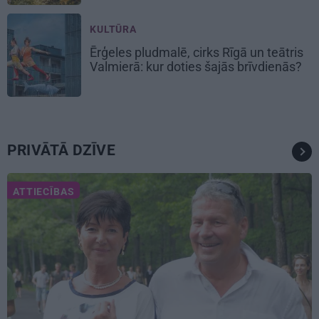
KULTŪRA
Ērģeles pludmalē, cirks Rīgā un teātris
Valmierā: kur doties šajās brīvdienās?
PRIVĀTĀ DZĪVE
ATTIECĪBAS