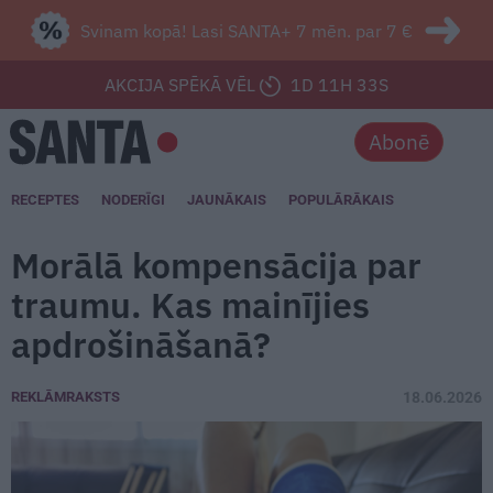
Svinam kopā! Lasi SANTA+ 7 mēn. par 7 €
AKCIJA SPĒKĀ VĒL
1D 11H 31S
Abonē
RECEPTES
NODERĪGI
JAUNĀKAIS
POPULĀRĀKAIS
Morālā kompensācija par
traumu. Kas mainījies
apdrošināšanā?
REKLĀMRAKSTS
18.06.2026