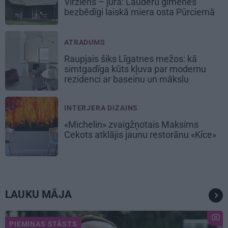
Virziens – jūra: Lauderu ģimenes
bezbēdīgi laiskā miera osta Pūrciemā
ATRADUMS
Raupjais šiks Līgatnes mežos: kā
simtgadīga kūts kļuva par modernu
rezidenci ar baseinu un mākslu
INTERJERA DIZAINS
«Michelin» zvaigžņotais Maksims
Cekots atklājis jaunu restorānu «Kíce»
LAUKU MĀJA
PIEMIŅAS STĀSTS