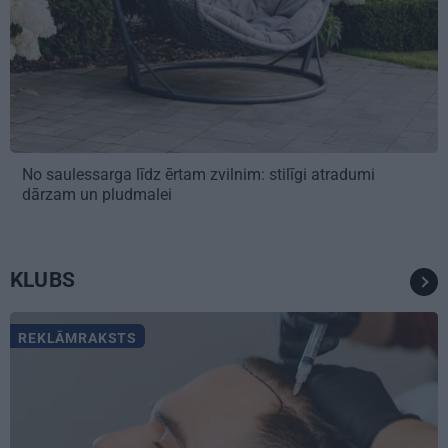
No saulessarga līdz ērtam zvilnim: stilīgi atradumi
dārzam un pludmalei
KLUBS
REKLĀMRAKSTS