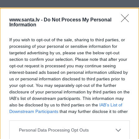
www.santa.lv -
Do Not Process My Personal
NAUDA
PIEMIŅAS STĀSTS
Information
If you wish to opt-out of the sale, sharing to third parties, or
processing of your personal or sensitive information for
targeted advertising by us, please use the below opt-out
section to confirm your selection. Please note that after your
opt-out request is processed you may continue seeing
interest-based ads based on personal information utilized by
us or personal information disclosed to third parties prior to
«Meitenes dienā var
«Līdz pēdējam brīdim
your opt-out. You may separately opt-out of the further
nopelnīt pat vairākus
viņš tai sievietei ticēja…»
disclosure of your personal information by third parties on the
tūkstošus.» Šova «Karsti.
Alda Drēģera sievas un
IAB’s list of downstream participants. This information may
Krēta» uzvarētāja Loreta
drauga atmiņu stāsts
also be disclosed by us to third parties on the
IAB’s List of
gatavojas sapņu darbam
Downstream Participants
that may further disclose it to other
third parties.
Personal Data Processing Opt Outs
HOROSKOPI