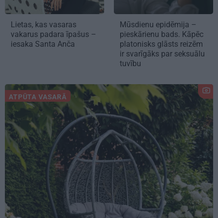
Lietas, kas vasaras
Mūsdienu epidēmija –
vakarus padara īpašus –
pieskārienu bads. Kāpēc
iesaka Santa Anča
platonisks glāsts reizēm
ir svarīgāks par seksuālu
tuvību
ATPŪTA VASARĀ