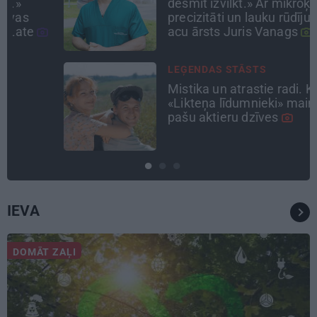
desmit izvilkt.» Ar mikroķirurga
precizitāti un lauku rūdījumu –
acu ārsts Juris Vanags
LEĢENDAS STĀSTS
Mistika un atrastie radi. Kā
«Likteņa līdumnieki» mainīja
pašu aktieru dzīves
IEVA
DOMĀT ZAĻI