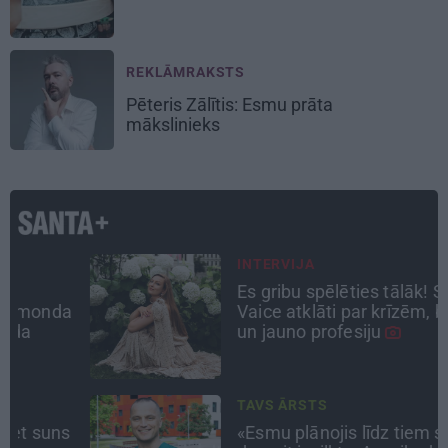
REKLĀMRAKSTS
Pēteris Zālītis: Esmu prāta
mākslinieks
INTERVIJA
Es gribu spēlēties tālāk! Sonora
a
Vaice atklāti par krīzēm, bērniem
un jauno profesiju
TAVS ĀRSTS
s
«Esmu plānojis līdz tiem simtu