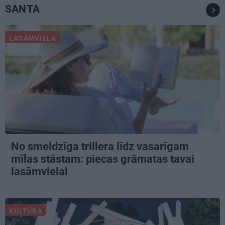
SANTA
LASĀMVIELA
No smeldzīga trillera līdz vasarīgam
mīlas stāstam: piecas grāmatas tavai
lasāmvielai
KULTŪRA