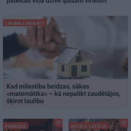
pateicas viņa dzīvē īpašam vīrietim
LIKUMA LABIRINTI
Kad mīlestība beidzas, sākas
«matemātika» – kā nepalikt zaudētājos,
šķirot laulību
PIEREDZE
APCEĻO LATVIJU