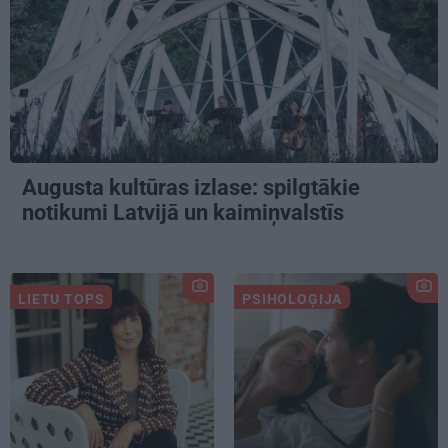
Augusta kultūras izlase: spilgtākie
notikumi Latvijā un kaimiņvalstīs
LIETU TOPS
PSIHOLOĢIJA