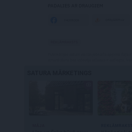
PADALIES AR DRAUGIEM
DRAUGIEM.LV
FACEBOOK
REKLĀMRAKSTS
Publikācijas saturs vai tās jebkāda apjoma daļa ir
izmantošana bez izdevēja atļaujas ir aizliegta. Vai
SATURA MĀRKETINGS
MĀJA
REKLĀMRAKS