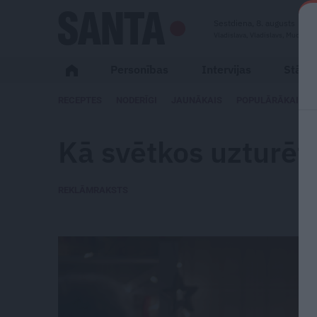
Sestdiena, 8. augusts
Vladislava, Vladislavs, Mudīte
Personības
Intervijas
Stāsti
RECEPTES
NODERĪGI
JAUNĀKAIS
POPULĀRĀKAIS
Kā svētkos uzturēt
REKLĀMRAKSTS