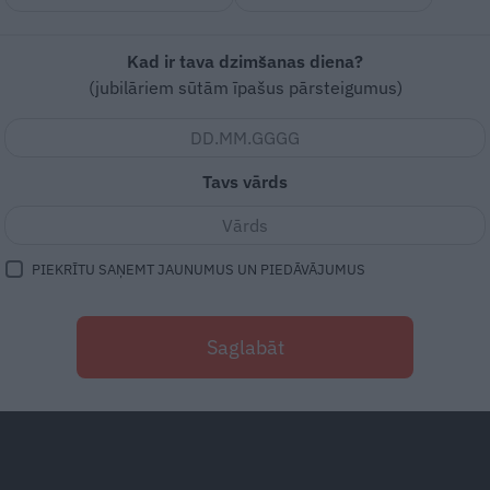
Kad ir tava dzimšanas diena?
(jubilāriem sūtām īpašus pārsteigumus)
Tavs vārds
PIEKRĪTU SAŅEMT JAUNUMUS UN PIEDĀVĀJUMUS
Saglabāt