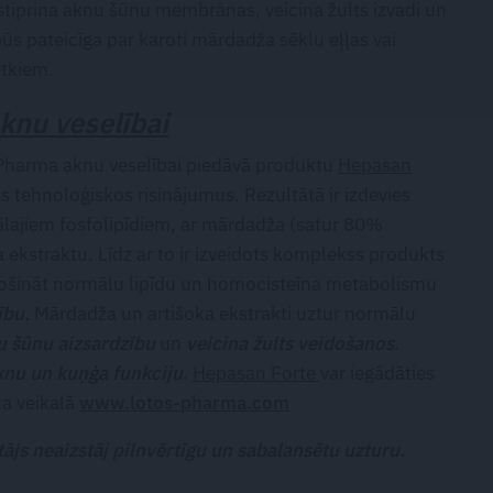
 stiprina aknu šūnu membrānas, veicina žults izvadi un
s pateicīga par karoti mārdadža sēklu eļļas vai
ētkiem.
aknu veselībai
Pharma aknu veselībai piedāvā produktu
Hepasan
us tehnoloģiskos risinājumus. Rezultātā ir izdevies
iālajiem fosfolipīdiem, ar mārdadža (satur 80%
 ekstraktu. Līdz ar to ir izveidots komplekss produkts
drošināt normālu lipīdu un homocisteīna metabolismu
ību.
Mārdadža un artišoka ekstrakti uztur normālu
u šūnu aizsardzību
un
veicina žults veidošanos
.
nu un kuņģa funkciju
.
Hepasan Forte
var iegādāties
ta veikalā
www.lotos-pharma.com
ājs neaizstāj pilnvērtīgu un sabalansētu uzturu.