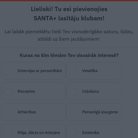
Lieliski! Tu esi pievienojies
Rīga +16°C
Daļēji apmācies, R vējš, 1.34 m/s
SANTA+ lasītāju klubam!
 un leģendas
Veselība
Stils
Attiecības
Lai labāk piemeklētu tieši Tev visnoderīgāko saturu, lūdzu,
atbildi uz šiem jautājumiem:
Kuras no šīm tēmām Tev visvairāk interesē?
 labu aknu veselību
Intervijas ar personībām
Veselība
SAGLABĀ RAKSTU
DALĪTIES
05.
Receptes
Ceļošana
Attiecības
Personīgā izaugsme
Māja, dārzs un interjers
Ezoterika