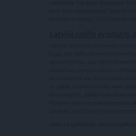
mārdadzis
, kas
satur silimarīnu
. Tas
aknu šūnu atjaunošanos. Jūsu akna bū
ekstrakta ik dienas. Un it īpaši pēc sv
Latvijā radīts produkts 
Latvijas farmācijas uzņēmums Lotos 
Forte
, kas radīts, izmantojot inovatīv
apvienot holīnu, kas iegūts no esenc
silimarīna), pieneņu sakņu un artišoka
aknu veselībai, kur holīns palīdz no
un
palīdz uzturēt normālu aknu darb
aknu veselību,
palīdz nodrošināt akn
Pienenes ekstrakts
s
ekmē normālu ak
aptiekās, kā arī Lotos Pharma interne
Uztura bagātinātājs. Uztura bagātināt