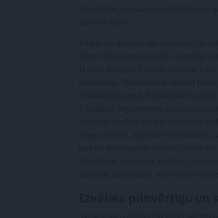
atcerieties, ka rasols un citi ēdieni 
izbaudīt ilgāk!
Ēdam, lai dzīvotu, vai dzīvojam, lai ēs
Nereti ēdam nevis tāpēc, lai prātīgi i
It īpaši svētkos! Eiropas kultūrai ir r
pārēšanās. Tāpēc svarīgi ieturēt pieti
mielastu garumā. Sabalansēts uzturs 
– sagādāt organismam visas vajadzīgās 
Pareizas barības vielu proporcijas d
miega režīmu, stiprina imūnsistēmu, vā
kad no ēdienkartes jāizslēdz konkrēti
Papildiniet ēdienu ar augļiem, zaļumi
sasniegt sāta sajūtu, vienlaikus sam
Izvēlies pilnvērtīgu un
Sabalansētu uzturu raksturo septiņi p