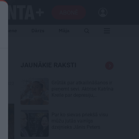
ABONĒ
Ģimene
Dārzs
Māja
JAUNĀKIE RAKSTI
Grūtāk par atkailināšanos ir
12.2022
pieņemt sevi. Aktrise Katrīna
Kreile par depresiju,
mobingu un ceļu līdz
lielajām lomām
Par ko sievas priekšā visu
mūžu jutās vainīgs
dzejnieks Jānis Peters