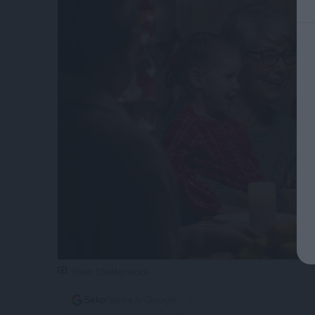
Foto: Shutterstock
Seko
Santa.lv Google