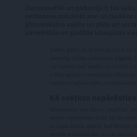
Ziemassvētki un gadumija ir tas laiks
cenšamies palutināt sevi un tuvākos u
ģimeniskuma sajūtu un pilda arī socia
pārmērībās un gaidītās labsajūtas vi
Svētku galds, kurā esot jābūt cik tur 
pamatīgs sliktas pašsajūtas
trigeris
. 
var nepalikt bez sekām, no kurām sv
svētku galdam nevajadzētu atšķirties n
svētkos ir sabalansēts, un tas jāpatē
Kā svētkos nepārēsties
Nevajadzētu visu dienu „taupīties” svē
savam organismam ticēt, ka tas saņem
un bada sajūta, gaidot, kad beidzot va
remdēt iespējami ātri, un tas rada pā