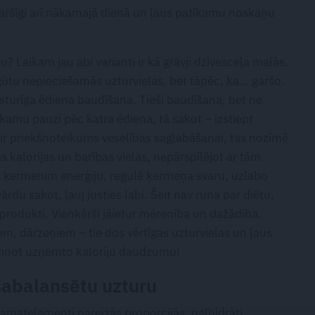
ir garšīgi arī nākamajā dienā un ļaus patīkamu noskaņu
tu? Laikam jau abi varianti ir kā grāvji dzīvesceļa malās.
egūtu nepieciešamās uzturvielas, bet tāpēc, ka… garšo.
aksturīga ēdiena baudīšana. Tieši baudīšana, bet ne
ekamu pauzi pēc katra ēdiena, tā sakot – izstiept
ir priekšnoteikums veselības saglabāšanai, tas nozīmē
kalorijas un barības vielas, nepārspīlējot ar tām.
od ķermenim enerģiju, regulē ķermeņa svaru, uzlabo
rdu sakot, ļauj justies labi. Šeit nav runa par diētu,
 produkti. Vienkārši jāietur mērenība un dažādība.
em, dārzeņiem – tie dos vērtīgas uzturvielas un ļaus
azinot uzņemto kaloriju daudzumu!
 sabalansētu uzturu
amatelementi pareizās proporcijās: ogļhidrāti,