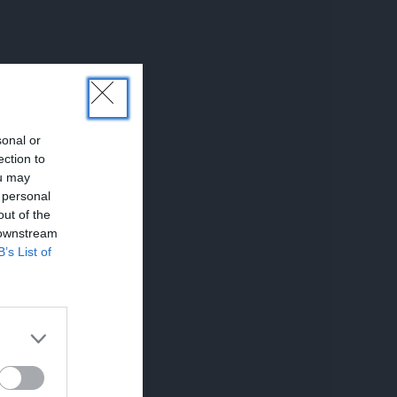
sonal or
ection to
ou may
 personal
out of the
 downstream
B’s List of