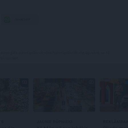
WHATSAPP
 aizsargāts autortiesību objekts Autortiesību likuma izpratnē, un tā
rāk lasi
šeit
TS
JAUNIE RŪPNIEKI
REKLĀMRA