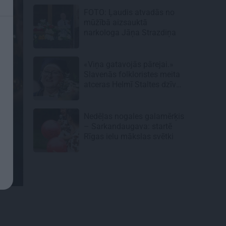
FOTO: Ļaudis atvadās no
mūžībā aizsauktā
narkologa Jāņa Strazdiņa
«Viņa gatavojās pārejai.»
Slavenās folkloristes meita
atceras Helmī Staltes dzīves
izskaņu
Nedēļas nogales galamērķis
– Sarkandaugava: startē
Rīgas ielu mākslas svētki