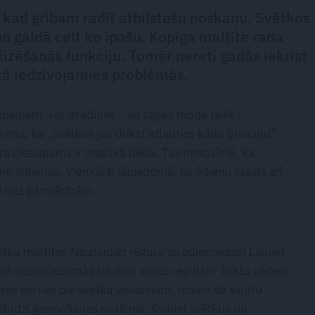
, kad gribam radīt atbilstošu noskaņu. Svētkos
n galdā celt ko īpašu. Kopīga maltīte rada
lizēšanās funkciju. Tomēr nereti gadās iekrist
etā iedzīvojamies problēmās.
ēdieniem, var izrādīties – kā tagad modē teikt –
Doma, ka „svētkos jau drīkst atļauties kādu prieciņu”
ara pieaugums ir mazākā bēda. Tas nenozīmē, ka
o ikdienas. Vienkārši jāpiedomā, lai ēdienu klāsts arī
rē bez pārmērībām.
tku maltītei. Neizlaidiet regulārās ēdienreizes! Ļaujiet
s nepieciešamās barības vielas regulāri! Tukšs vēders
rēs ķerties pie svētku vakariņām, rosina šo sajūtu
rslodzi gremošanas sistēmai. Sviniet svētkus un