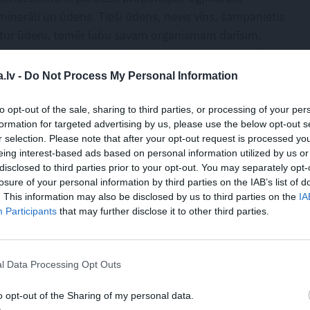
, minerāli un ūdens. Tieši ūdens, nevis vīns, šampanietis
satur ūdeni, tomēr labu savam organismam darīsim,
ējas mazāk blakņu. Jā, arī Kristus ar saviem mācekļiem
 mucu…
.lv -
Do Not Process My Personal Information
gudri
to opt-out of the sale, sharing to third parties, or processing of your per
formation for targeted advertising by us, please use the below opt-out s
alīdzēs atjaunot organisma šķidruma balansu un
r selection. Please note that after your opt-out request is processed y
ni, gan alkohols slāpes neremdē, tikai palielina apetīti,
eing interest-based ads based on personal information utilized by us or
disclosed to third parties prior to your opt-out. You may separately opt-
dzums.
losure of your personal information by third parties on the IAB’s list of
. This information may also be disclosed by us to third parties on the
IA
lietošana ir kaitīga veselībai, turklāt svētku reizē kopā
Participants
that may further disclose it to other third parties.
ldu slodze aknām, kam tad jātiek galā ne vien ar
m nevēlamajām vielām, ko satur trekni ēdieni,
m jācīnās ar visām svētku pārmērībām.
l Data Processing Opt Outs
āns, kas veic ārkārtīgi svarīgas funkcijas. Jebkura viela,
o opt-out of the Sharing of my personal data.
plūsmu tiek nogādāta aknās, kas piedalās